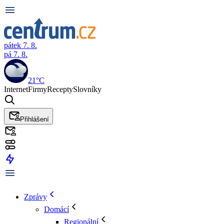
pátek 7. 8.
pá 7. 8.
21°C
Internet
Firmy
Recepty
Slovníky
Přihlášení
Zprávy
Domácí
Regionální