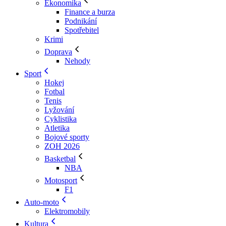
Ekonomika
Finance a burza
Podnikání
Spotřebitel
Krimi
Doprava
Nehody
Sport
Hokej
Fotbal
Tenis
Lyžování
Cyklistika
Atletika
Bojové sporty
ZOH 2026
Basketbal
NBA
Motosport
F1
Auto-moto
Elektromobily
Kultura