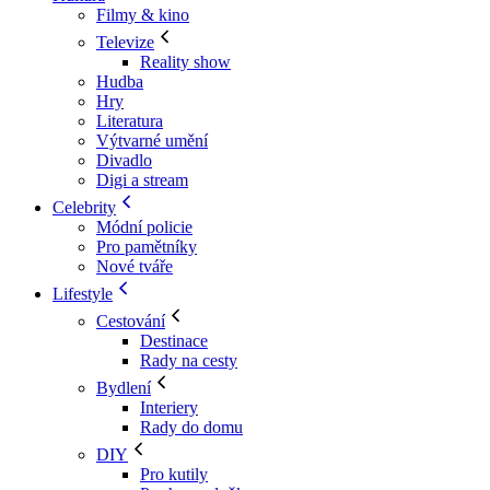
Filmy & kino
Televize
Reality show
Hudba
Hry
Literatura
Výtvarné umění
Divadlo
Digi a stream
Celebrity
Módní policie
Pro pamětníky
Nové tváře
Lifestyle
Cestování
Destinace
Rady na cesty
Bydlení
Interiery
Rady do domu
DIY
Pro kutily