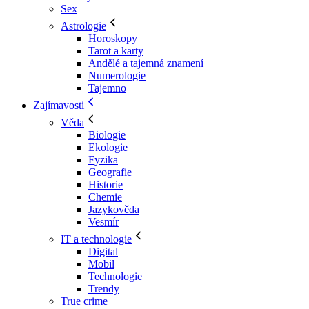
Sex
Astrologie
Horoskopy
Tarot a karty
Andělé a tajemná znamení
Numerologie
Tajemno
Zajímavosti
Věda
Biologie
Ekologie
Fyzika
Geografie
Historie
Chemie
Jazykověda
Vesmír
IT a technologie
Digital
Mobil
Technologie
Trendy
True crime