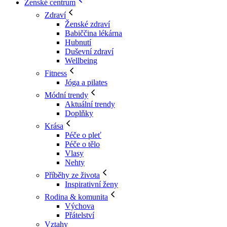
Ženské centrum
Zdraví
Ženské zdraví
Babiččina lékárna
Hubnutí
Duševní zdraví
Wellbeing
Fitness
Jóga a pilates
Módní trendy
Aktuální trendy
Doplňky
Krása
Péče o pleť
Péče o tělo
Vlasy
Nehty
Příběhy ze života
Inspirativní ženy
Rodina & komunita
Výchova
Přátelství
Vztahy