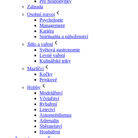
Pro hospodyňky
Zahrada
Osobní rozvoj
Psychologie
Management
Kariéra
Spiritualita a náboženství
Jídlo a vaření
Světová gastronomie
Levné vaření
Kulinářské triky
Mazlíčci
Kočky
Pejskové
Hobby
Modelářství
Včelařství
Rybaření
Letectví
Automobilismus
Adrenalin
Sběratelství
Houbaření