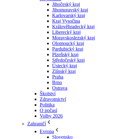
Jihočeský kraj
Jihomoravský kraj
Karlovarský kraj
Kraj Vysočina
Králověhradecký kraj
Liberecký kraj
Moravskoslezský kraj
Olomoucký kraj
Pardubický kraj
Plzeňský kraj
Středočeský kraj
Ústecký kraj
Zlínský kraj
Praha
Brno
Ostrava
Školství
Zdravotnictví
Politika
O počasí
Volby 2026
Zahraničí
Evropa
Slovensko