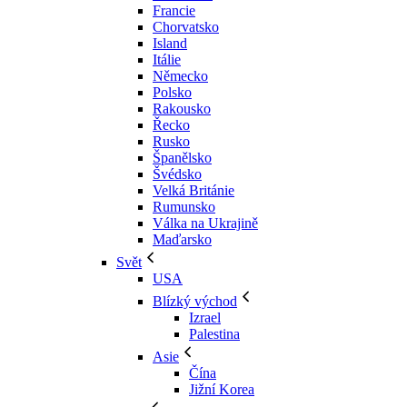
Francie
Chorvatsko
Island
Itálie
Německo
Polsko
Rakousko
Řecko
Rusko
Španělsko
Švédsko
Velká Británie
Rumunsko
Válka na Ukrajině
Maďarsko
Svět
USA
Blízký východ
Izrael
Palestina
Asie
Čína
Jižní Korea