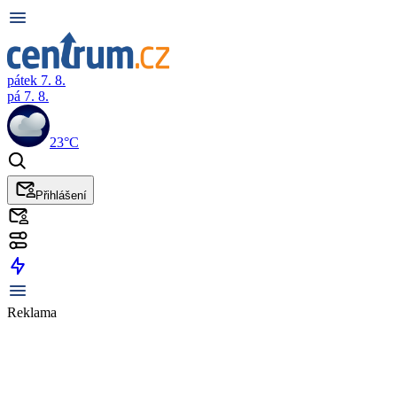
pátek 7. 8.
pá 7. 8.
23°C
Přihlášení
Reklama