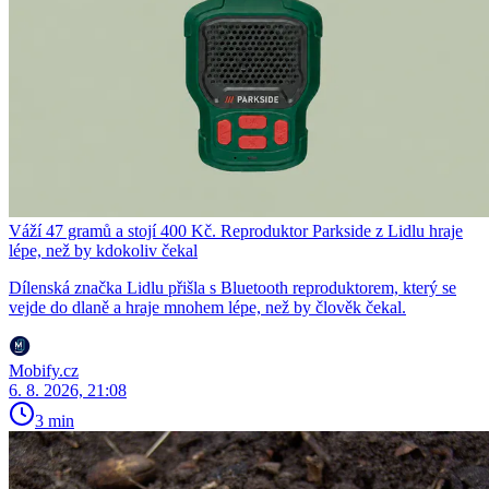
Váží 47 gramů a stojí 400 Kč. Reproduktor Parkside z Lidlu hraje
lépe, než by kdokoliv čekal
Dílenská značka Lidlu přišla s Bluetooth reproduktorem, který se
vejde do dlaně a hraje mnohem lépe, než by člověk čekal.
Mobify.cz
6. 8. 2026, 21:08
3 min