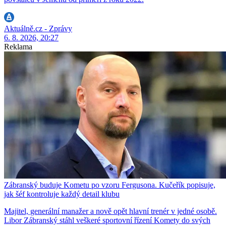
Aktuálně.cz - Zprávy
6. 8. 2026, 20:27
Reklama
Zábranský buduje Kometu po vzoru Fergusona. Kučeřík popisuje,
jak šéf kontroluje každý detail klubu
Majitel, generální manažer a nově opět hlavní trenér v jedné osobě.
Libor Zábranský stáhl veškeré sportovní řízení Komety do svých