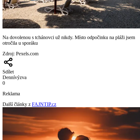
Na dovolenou s tchánovci už nikdy. Místo odpočinku na pláži jsem
otročila u sporáku
Zdroj
:
Pexels.com
Sdílet
Denní
výzva
0
Reklama
Další články z
FAJNTIP.cz