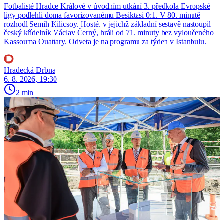
Fotbalisté Hradce Králové v úvodním utkání 3. předkola Evropské
ligy podlehli doma favorizovanému Besiktasi 0:1. V 80. minutě
rozhodl Semih Kilicsoy. Hosté, v jejichž základní sestavě nastoupil
český křídelník Václav Černý, hráli od 71. minuty bez vyloučeného
Kassouma Ouattary. Odveta je na programu za týden v Istanbulu.
Hradecká Drbna
6. 8. 2026, 19:30
2 min