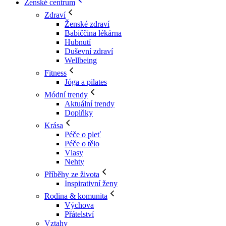
Ženské centrum
Zdraví
Ženské zdraví
Babiččina lékárna
Hubnutí
Duševní zdraví
Wellbeing
Fitness
Jóga a pilates
Módní trendy
Aktuální trendy
Doplňky
Krása
Péče o pleť
Péče o tělo
Vlasy
Nehty
Příběhy ze života
Inspirativní ženy
Rodina & komunita
Výchova
Přátelství
Vztahy