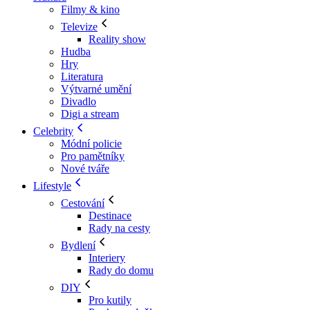
Filmy & kino
Televize
Reality show
Hudba
Hry
Literatura
Výtvarné umění
Divadlo
Digi a stream
Celebrity
Módní policie
Pro pamětníky
Nové tváře
Lifestyle
Cestování
Destinace
Rady na cesty
Bydlení
Interiery
Rady do domu
DIY
Pro kutily