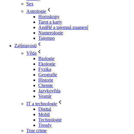
Sex
Astrologie
Horoskopy
Tarot a karty
Andělé a tajemná znamení
Numerologie
Tajemno
Zajímavosti
Věda
Biologie
Ekologie
Fyzika
Geografie
Historie
Chemie
Jazykověda
Vesmír
IT a technologie
Digital
Mobil
Technologie
Trendy
True crime