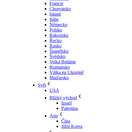
Francie
Chorvatsko
Island
Itálie
Německo
Polsko
Rakousko
Řecko
Rusko
Španělsko
Švédsko
Velká Británie
Rumunsko
Válka na Ukrajině
Maďarsko
Svět
USA
Blízký východ
Izrael
Palestina
Asie
Čína
Jižní Korea