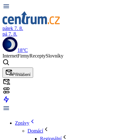
pátek 7. 8.
pá 7. 8.
18°C
Internet
Firmy
Recepty
Slovníky
Přihlášení
Zprávy
Domácí
Regionální