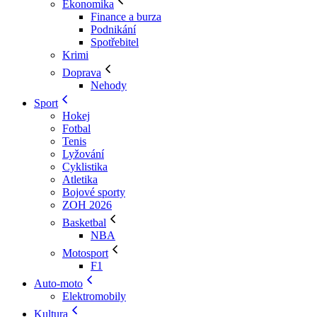
Ekonomika
Finance a burza
Podnikání
Spotřebitel
Krimi
Doprava
Nehody
Sport
Hokej
Fotbal
Tenis
Lyžování
Cyklistika
Atletika
Bojové sporty
ZOH 2026
Basketbal
NBA
Motosport
F1
Auto-moto
Elektromobily
Kultura