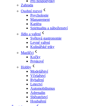
Pro hospodyňky
Zahrada
Osobní rozvoj
Psychologie
Management
Kariéra
Spiritualita a náboženství
Jídlo a vaření
Světová gastronomie
Levné vaření
Kulinářské triky
Mazlíčci
Kočky
Pejskové
Hobby
Modelářství
Včelařství
Rybaření
Letectví
Automobilismus
Adrenalin
Sběratelství
Houbaření