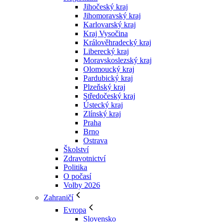
Jihočeský kraj
Jihomoravský kraj
Karlovarský kraj
Kraj Vysočina
Králověhradecký kraj
Liberecký kraj
Moravskoslezský kraj
Olomoucký kraj
Pardubický kraj
Plzeňský kraj
Středočeský kraj
Ústecký kraj
Zlínský kraj
Praha
Brno
Ostrava
Školství
Zdravotnictví
Politika
O počasí
Volby 2026
Zahraničí
Evropa
Slovensko