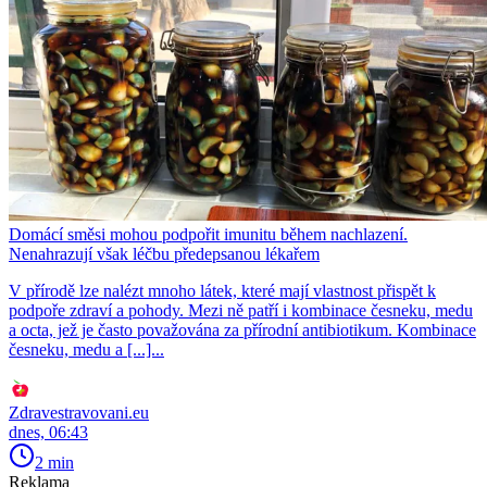
Domácí směsi mohou podpořit imunitu během nachlazení.
Nenahrazují však léčbu předepsanou lékařem
V přírodě lze nalézt mnoho látek, které mají vlastnost přispět k
podpoře zdraví a pohody. Mezi ně patří i kombinace česneku, medu
a octa, jež je často považována za přírodní antibiotikum. Kombinace
česneku, medu a [...]...
Zdravestravovani.eu
dnes, 06:43
2 min
Reklama