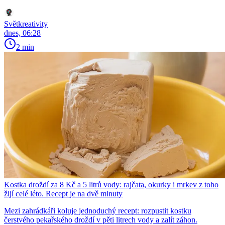
Světkreativity
dnes, 06:28
2 min
Kostka droždí za 8 Kč a 5 litrů vody: rajčata, okurky i mrkev z toho
žijí celé léto. Recept je na dvě minuty
Mezi zahrádkáři koluje jednoduchý recept: rozpustit kostku
čerstvého pekařského droždí v pěti litrech vody a zalít záhon.