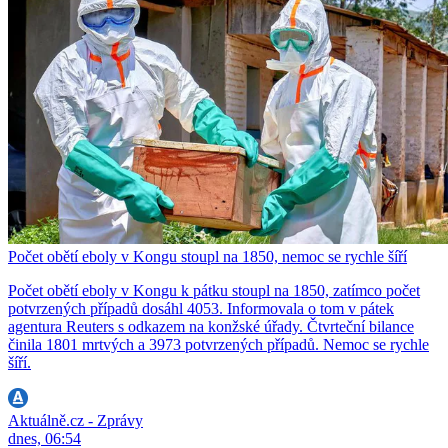
Počet obětí eboly v Kongu stoupl na 1850, nemoc se rychle šíří
Počet obětí eboly v Kongu k pátku stoupl na 1850, zatímco počet
potvrzených případů dosáhl 4053. Informovala o tom v pátek
agentura Reuters s odkazem na konžské úřady. Čtvrteční bilance
činila 1801 mrtvých a 3973 potvrzených případů. Nemoc se rychle
šíří.
Aktuálně.cz - Zprávy
dnes, 06:54