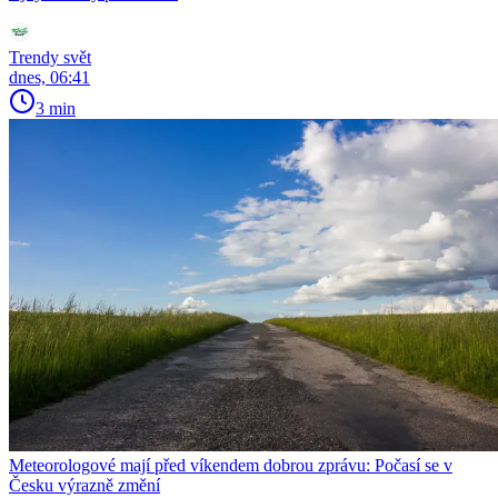
Trendy svět
dnes, 06:41
3 min
Meteorologové mají před víkendem dobrou zprávu: Počasí se v
Česku výrazně změní