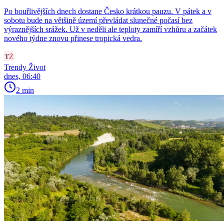
Po bouřlivějších dnech dostane Česko krátkou pauzu. V pátek a v
sobotu bude na většině území převládat slunečné počasí bez
výraznějších srážek. Už v neděli ale teploty zamíří vzhůru a začátek
nového týdne znovu přinese tropická vedra.
Trendy Život
dnes, 06:40
2 min