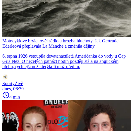
Motocyklové brýle, ovčí sádlo a hrozba hluchoty. Jak Gertrude
Ederleová přeplavala La Manche a změnila dějiny
6. srpna 1926 vstoupila devatenáctiletá Američanka do vody u Cap
Gris-Nez. O necelých patnáct hodin později stála na anglickém
břehu, rychlejší než kterýkoli muž před ní.
SportyŽivě
dnes, 06:39
4 min