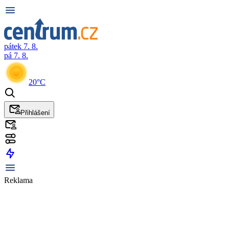
pátek 7. 8.
pá 7. 8.
20°C
Přihlášení
Reklama