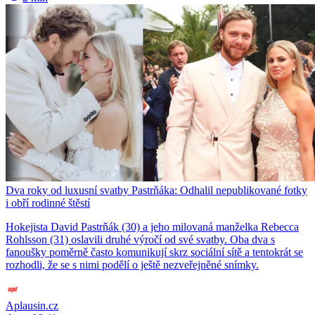
Dva roky od luxusní svatby Pastrňáka: Odhalil nepublikované fotky
i obří rodinné štěstí
Hokejista David Pastrňák (30) a jeho milovaná manželka Rebecca
Rohlsson (31) oslavili druhé výročí od své svatby. Oba dva s
fanoušky poměrně často komunikují skrz sociální sítě a tentokrát se
rozhodli, že se s nimi podělí o ještě nezveřejněné snímky.
Aplausin.cz