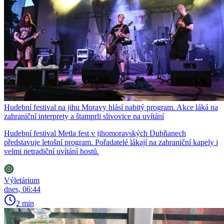
Hudební festival na jihu Moravy hlásí nabitý program. Akce láká na
zahraniční interprety a štamprli slivovice na uvítání
Hudební festival Metla fest v jihomoravských Dubňanech
představuje letošní program. Pořadatelé lákají na zahraniční kapely i
velmi netradiční uvítání hostů.
Výletárium
dnes, 06:44
2 min