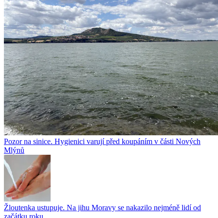
Pozor na sinice. Hygienici varují před koupáním v části Nových
Mlýnů
Žloutenka ustupuje. Na jihu Moravy se nakazilo nejméně lidí od
začátku roku