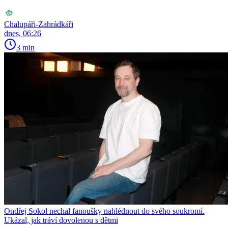
Chalupáři-Zahrádkáři
dnes, 06:26
3 min
Ondřej Sokol nechal fanoušky nahlédnout do svého soukromí.
Ukázal, jak tráví dovolenou s dětmi