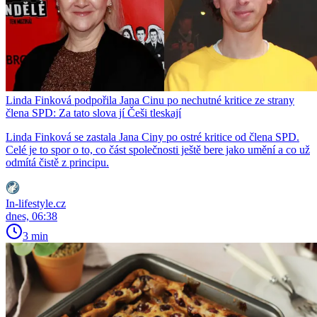
Linda Finková podpořila Jana Cinu po nechutné kritice ze strany
člena SPD: Za tato slova jí Češi tleskají
Linda Finková se zastala Jana Ciny po ostré kritice od člena SPD.
Celé je to spor o to, co část společnosti ještě bere jako umění a co už
odmítá čistě z principu.
In-lifestyle.cz
dnes, 06:38
3 min