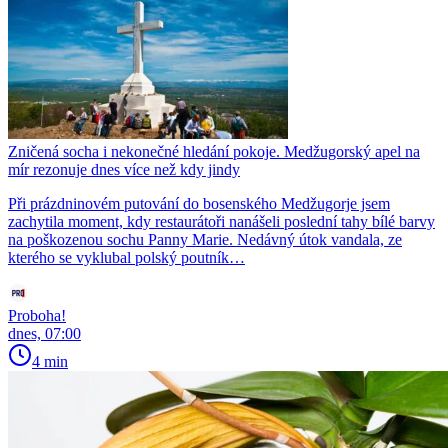
Zničená socha i nekonečné hledání pokoje. Medžugorský apel na
mír rezonuje dnes více než kdy jindy
Při prázdninovém putování do bosenského Medžugorje jsem
zachytila moment, kdy restaurátoři nanášeli poslední tahy bílé barvy
na poškozenou sochu Panny Marie. Nedávný útok vandala, ze
kterého se vyklubal polský poutník…
Proboha!
dnes, 07:00
4 min