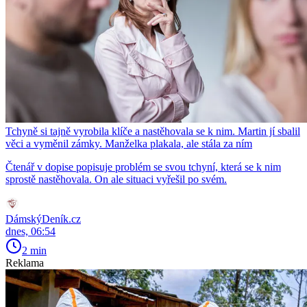
Tchyně si tajně vyrobila klíče a nastěhovala se k nim. Martin jí sbalil
věci a vyměnil zámky. Manželka plakala, ale stála za ním
Čtenář v dopise popisuje problém se svou tchyní, která se k nim
sprostě nastěhovala. On ale situaci vyřešil po svém.
DámskýDeník.cz
dnes, 06:54
2 min
Reklama