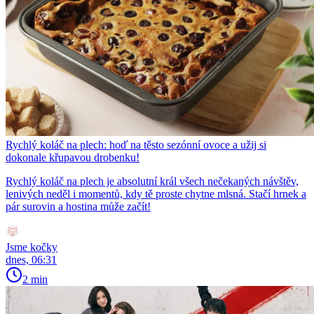
Rychlý koláč na plech: hoď na těsto sezónní ovoce a užij si
dokonale křupavou drobenku!
Rychlý koláč na plech je absolutní král všech nečekaných návštěv,
lenivých neděl i momentů, kdy tě proste chytne mlsná. Stačí hrnek a
pár surovin a hostina může začít!
Jsme kočky
dnes, 06:31
2 min