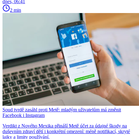
dnes, 06:41
2 min
Soud tvrdě zasáhl proti Metě: mladým uživatelům má změnit
Facebook i Instagram
Verdikt z Nového Mexika přináší Metě účet za údajné škody na
duševním zdraví dětí i konkrétní omezení: méně notifikací, skryté
lajky a limity používání.