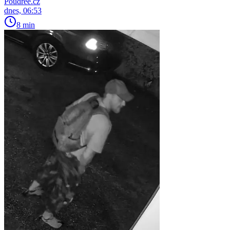
Poudree.cz
dnes, 06:53
8 min