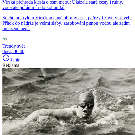
Vírská přehrada klesla o osm metrů: Ukázala staré cesty i ruiny,
voda ale pořád míří do kohoutků
Sucho odkrylo u Víru kamenné obruby cest, pařezy i zbytky staveb.
Přítok do nádrže je velmi slabý, zásobování pitnou vodou ale zatím
omezené není.
Trendy svět
dnes, 06:40
3 min
Reklama