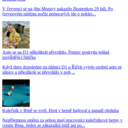
V červenci se na jihu Moravy nakazilo žloutenkou 29 lidí. Po
červnovém nárůstu počtu nemocných jde o pokles...
Auto se na D1 několikrát převrátilo. Pomoc poskytla jediná
projíždějící řidička
Když dnes dopoledne na dálnici D1 u Říček vyjelo osobní auto ze
silnice a několikrát se převrátilo v poli,...
Kulečník v Brně se zvrtl. Host v herně hajloval a napadl obsluhu
Nepříjemnou směnu za sebou mají pracovníci kulečníkové herny v
centru Brna. Jeden ze zákazníků totiž ani po...