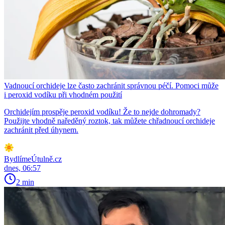
Vadnoucí orchideje lze často zachránit správnou péčí. Pomoci může
i peroxid vodíku při vhodném použití
Orchidejím prospěje peroxid vodíku! Že to nejde dohromady?
Použijte vhodně naředěný roztok, tak můžete chřadnoucí orchideje
zachránit před úhynem.
BydlímeÚtulně.cz
dnes, 06:57
2 min