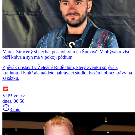
Marek Ztracený si nechal postavit vilu na Šumavě. V obýváku visí
obří kráva a syn má v pokoji pódium
Zpěvák postavil v Železné Rudě dům, který zvenku splývá s
krajinou. Uvnitř ale najdete nahrávací studio, bazén i obraz krávy na
zakázku.
VIPživot.cz
dnes, 06:56
3 min