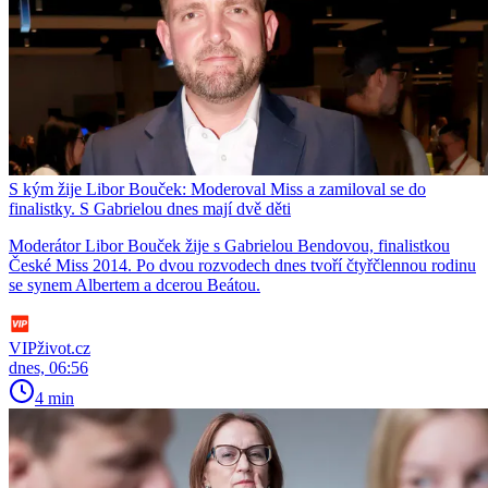
S kým žije Libor Bouček: Moderoval Miss a zamiloval se do
finalistky. S Gabrielou dnes mají dvě děti
Moderátor Libor Bouček žije s Gabrielou Bendovou, finalistkou
České Miss 2014. Po dvou rozvodech dnes tvoří čtyřčlennou rodinu
se synem Albertem a dcerou Beátou.
VIPživot.cz
dnes, 06:56
4 min