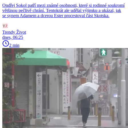
Ondřej Sokol patří mezi známé osobnosti, které si rodinné soukromí
většinou pečlivě chrání. Tentokrát ale udělal výjimku a ukázal, jak
se synem Adamem a dcerou Ester procestoval část Skotska.
Trendy Život
dnes, 06:25
2 min