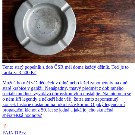
Tento starý popelník z dob ČSR měl doma každý dělník. Teď je to
rarita za 3 500 Kč
Možná ho měl váš dědeček v dílně nebo ležel zapomenutý na dně
staré krabice v garáži. Nenápadný, tmavý předmět z dob raného
socialismu dnes vyvolává obrovskou vlnu nostalgie. Na internetu se
o něm šíří legendy a někteří lidé věří, že za tento zapomenutý
kousek historie dostanou na ruku tisíce korun. O jaký legendární
propagační klenot z 50. let se jedná a jaká je jeho skutečná
sběratelská hodnota?
FAJNTIP.cz