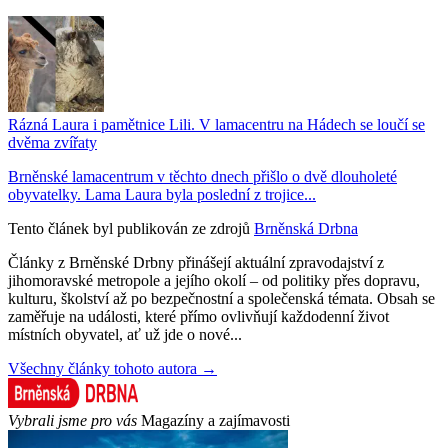
Rázná Laura i pamětnice Lili. V lamacentru na Hádech se loučí se
dvěma zvířaty
Brněnské lamacentrum v těchto dnech přišlo o dvě dlouholeté
obyvatelky. Lama Laura byla poslední z trojice...
Tento článek byl publikován ze zdrojů
Brněnská Drbna
Články z Brněnské Drbny přinášejí aktuální zpravodajství z
jihomoravské metropole a jejího okolí – od politiky přes dopravu,
kulturu, školství až po bezpečnostní a společenská témata. Obsah se
zaměřuje na události, které přímo ovlivňují každodenní život
místních obyvatel, ať už jde o nové...
Všechny články tohoto autora →
Vybrali jsme pro vás
Magazíny a zajímavosti