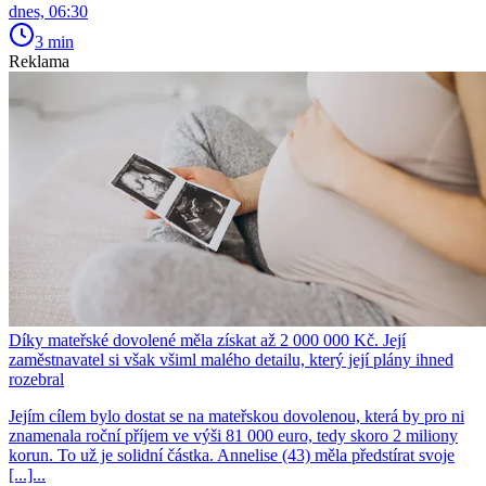
dnes, 06:30
3 min
Reklama
Díky mateřské dovolené měla získat až 2 000 000 Kč. Její
zaměstnavatel si však všiml malého detailu, který její plány ihned
rozebral
Jejím cílem bylo dostat se na mateřskou dovolenou, která by pro ni
znamenala roční příjem ve výši 81 000 euro, tedy skoro 2 miliony
korun. To už je solidní částka. Annelise (43) měla předstírat svoje
[...]...