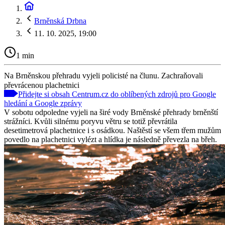
Brněnská Drbna
11. 10. 2025, 19:00
1 min
Na Brněnskou přehradu vyjeli policisté na člunu. Zachraňovali
převrácenou plachetnici
Přidejte si obsah Centrum.cz do oblíbených zdrojů pro Google
hledání a Google zprávy
V sobotu odpoledne vyjeli na širé vody Brněnské přehrady brněnští
strážníci. Kvůli silnému poryvu větru se totiž převrátila
desetimetrová plachetnice i s osádkou. Naštěstí se všem třem mužům
povedlo na plachetnici vylézt a hlídka je následně převezla na břeh.