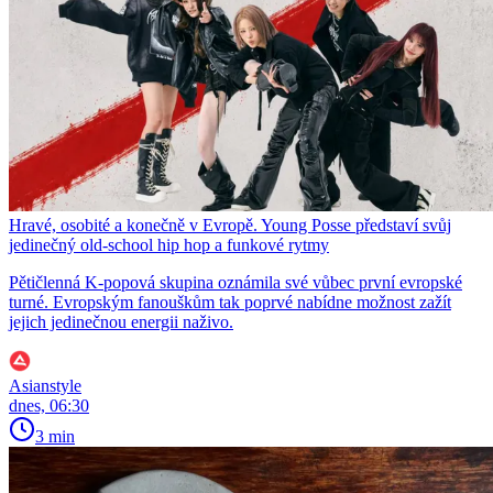
Hravé, osobité a konečně v Evropě. Young Posse představí svůj
jedinečný old-school hip hop a funkové rytmy
Pětičlenná K-popová skupina oznámila své vůbec první evropské
turné. Evropským fanouškům tak poprvé nabídne možnost zažít
jejich jedinečnou energii naživo.
Asianstyle
dnes, 06:30
3 min