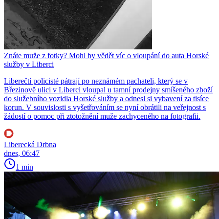
Znáte muže z fotky? Mohl by vědět víc o vloupání do auta Horské
služby v Liberci
Liberečtí policisté pátrají po neznámém pachateli, který se v
Březinově ulici v Liberci vloupal u tamní prodejny smíšeného zboží
do služebního vozidla Horské služby a odnesl si vybavení za tisíce
korun. V souvislosti s vyšetřováním se nyní obrátili na veřejnost s
žádostí o pomoc při ztotožnění muže zachyceného na fotografii.
Liberecká Drbna
dnes, 06:47
1 min