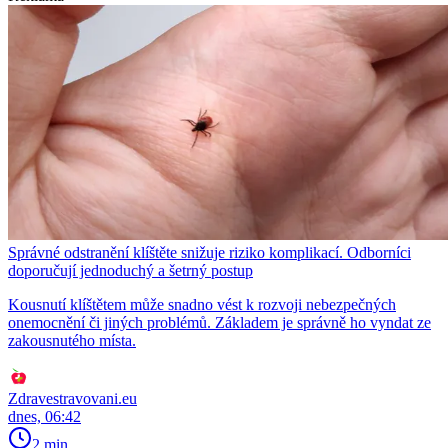
Správné odstranění klíštěte snižuje riziko komplikací. Odborníci
doporučují jednoduchý a šetrný postup
Kousnutí klíštětem může snadno vést k rozvoji nebezpečných
onemocnění či jiných problémů. Základem je správně ho vyndat ze
zakousnutého místa.
Zdravestravovani.eu
dnes, 06:42
2 min