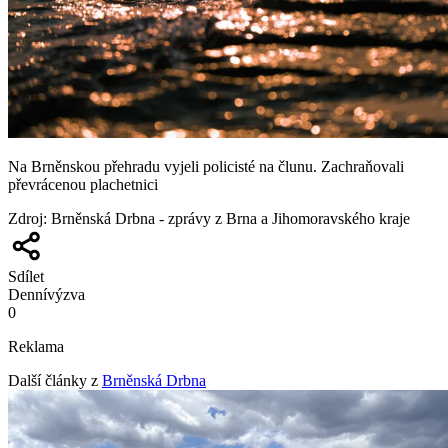
Na Brněnskou přehradu vyjeli policisté na člunu. Zachraňovali
převrácenou plachetnici
Zdroj
:
Brněnská Drbna - zprávy z Brna a Jihomoravského kraje
Sdílet
Denní
výzva
0
Reklama
Další články z
Brněnská Drbna