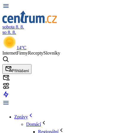
sobota 8. 8.
so 8. 8.
14°C
Internet
Firmy
Recepty
Slovníky
Přihlášení
Zprávy
Domácí
Regionální