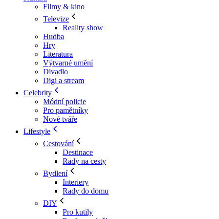
Filmy & kino
Televize
Reality show
Hudba
Hry
Literatura
Výtvarné umění
Divadlo
Digi a stream
Celebrity
Módní policie
Pro pamětníky
Nové tváře
Lifestyle
Cestování
Destinace
Rady na cesty
Bydlení
Interiery
Rady do domu
DIY
Pro kutily