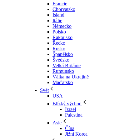
Francie
Chorvatsko
Island
Itálie
Německo
Polsko
Rakousko
Řecko
Rusko
Španělsko
Švédsko
Velká Británie
Rumunsko
Válka na Ukrajině
Maďarsko
Svět
USA
Blízký východ
Izrael
Palestina
Asie
Čína
Jižní Korea