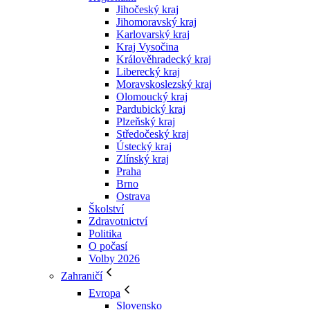
Jihočeský kraj
Jihomoravský kraj
Karlovarský kraj
Kraj Vysočina
Králověhradecký kraj
Liberecký kraj
Moravskoslezský kraj
Olomoucký kraj
Pardubický kraj
Plzeňský kraj
Středočeský kraj
Ústecký kraj
Zlínský kraj
Praha
Brno
Ostrava
Školství
Zdravotnictví
Politika
O počasí
Volby 2026
Zahraničí
Evropa
Slovensko