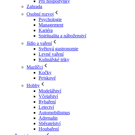
Pro hospodyňky
Zahrada
Osobní rozvoj
Psychologie
Management
Kariéra
Spiritualita a náboženství
Jídlo a vaření
Světová gastronomie
Levné vaření
Kulinářské triky
Mazlíčci
Kočky
Pejskové
Hobby
Modelářství
Včelařství
Rybaření
Letectví
Automobilismus
Adrenalin
Sběratelství
Houbaření