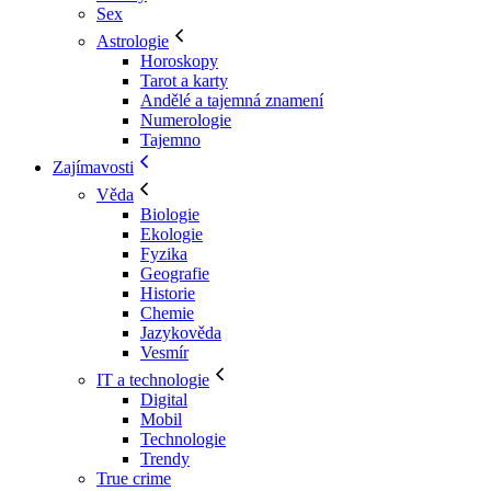
Sex
Astrologie
Horoskopy
Tarot a karty
Andělé a tajemná znamení
Numerologie
Tajemno
Zajímavosti
Věda
Biologie
Ekologie
Fyzika
Geografie
Historie
Chemie
Jazykověda
Vesmír
IT a technologie
Digital
Mobil
Technologie
Trendy
True crime