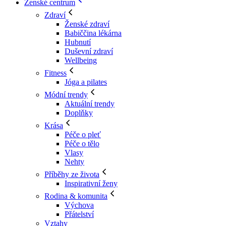
Ženské centrum
Zdraví
Ženské zdraví
Babiččina lékárna
Hubnutí
Duševní zdraví
Wellbeing
Fitness
Jóga a pilates
Módní trendy
Aktuální trendy
Doplňky
Krása
Péče o pleť
Péče o tělo
Vlasy
Nehty
Příběhy ze života
Inspirativní ženy
Rodina & komunita
Výchova
Přátelství
Vztahy