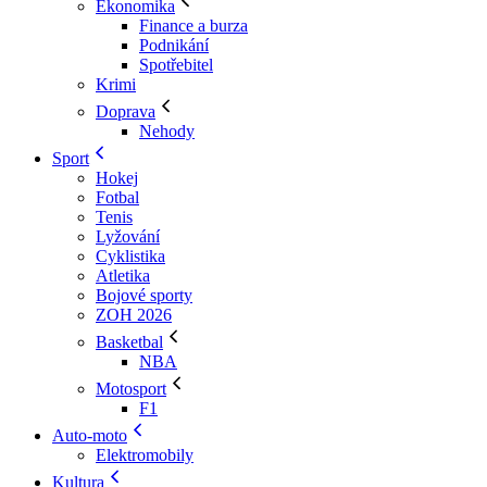
Ekonomika
Finance a burza
Podnikání
Spotřebitel
Krimi
Doprava
Nehody
Sport
Hokej
Fotbal
Tenis
Lyžování
Cyklistika
Atletika
Bojové sporty
ZOH 2026
Basketbal
NBA
Motosport
F1
Auto-moto
Elektromobily
Kultura