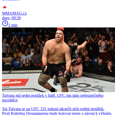
MMAMAG.cz
dnes, 09:39
1 min
Tuivasa má sedm porážek v řadě. UFC mu dalo nebezpečného
navrátilce
Tai Tuivasa se na UFC 331 pokusí ukončit sérii sedmi porážek.
Proti Robelisu Despaignemu bude bojovat nejen o návrat k výhrám,