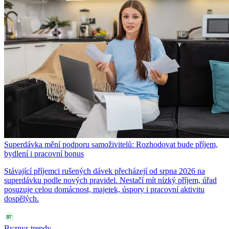
Superdávka mění podporu samoživitelů: Rozhodovat bude příjem,
bydlení i pracovní bonus
Stávající příjemci rušených dávek přecházejí od srpna 2026 na
superdávku podle nových pravidel. Nestačí mít nízký příjem, úřad
posuzuje celou domácnost, majetek, úspory i pracovní aktivitu
dospělých.
Byznys trendy