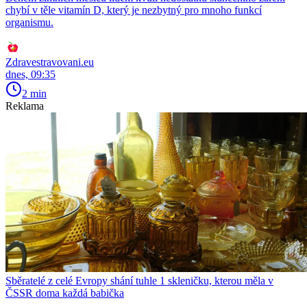
chybí v těle vitamín D, který je nezbytný pro mnoho funkcí
organismu.
Zdravestravovani.eu
dnes, 09:35
2 min
Reklama
Sběratelé z celé Evropy shání tuhle 1 skleničku, kterou měla v
ČSSR doma každá babička