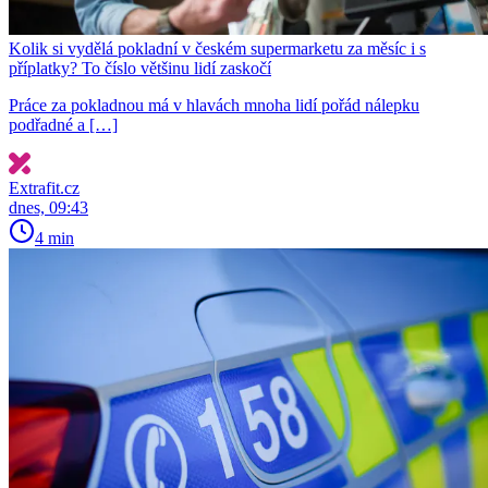
Kolik si vydělá pokladní v českém supermarketu za měsíc i s
příplatky? To číslo většinu lidí zaskočí
Práce za pokladnou má v hlavách mnoha lidí pořád nálepku
podřadné a […]
Extrafit.cz
dnes, 09:43
4 min