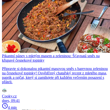
Pikantní pánev s mletým masem a zeleninou: Šťavnatá směs na
křupavé česnekové topinky
Připravte si dokonalou pikantní masovou směs s barevnou zeleninou
na česnekové topinky! Osvědčený chatařský recept z mletého masa,
paprik a rajčat, který si zamilujete při každém večerním posazení s
přáteli.
Cooky.cz
dnes, 09:41
4 min