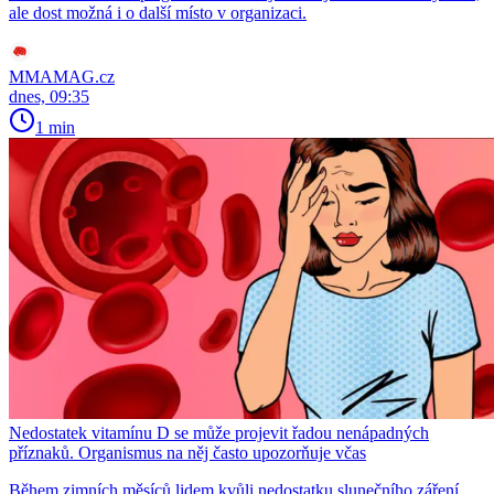
ale dost možná i o další místo v organizaci.
MMAMAG.cz
dnes, 09:35
1 min
Nedostatek vitamínu D se může projevit řadou nenápadných
příznaků. Organismus na něj často upozorňuje včas
Během zimních měsíců lidem kvůli nedostatku slunečního záření