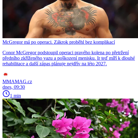
McGregor má po operaci. Zákrok proběhl bez komplikací
Conor McGregor podstoupil operaci pravého kolena po přetržení
předního zkříženého vazu a poškození menisku. Ir teď míří k dlouhé
rehabilitace a další zápas plánuje nejdřív na léto 2027.
MMAMAG.cz
dnes, 09:30
1 min