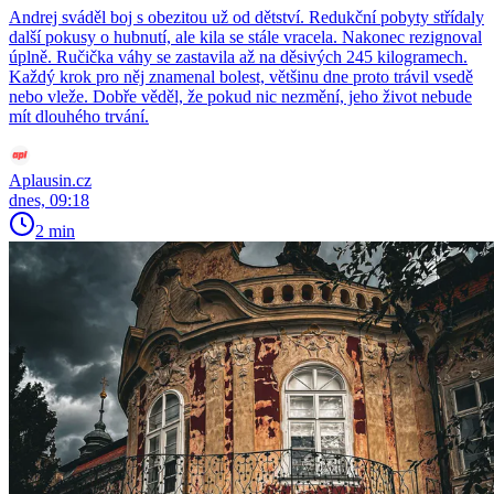
Andrej sváděl boj s obezitou už od dětství. Redukční pobyty střídaly
další pokusy o hubnutí, ale kila se stále vracela. Nakonec rezignoval
úplně. Ručička váhy se zastavila až na děsivých 245 kilogramech.
Každý krok pro něj znamenal bolest, většinu dne proto trávil vsedě
nebo vleže. Dobře věděl, že pokud nic nezmění, jeho život nebude
mít dlouhého trvání.
Aplausin.cz
dnes, 09:18
2 min