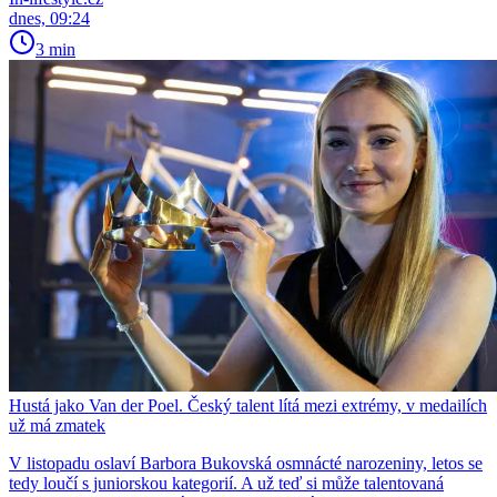
dnes, 09:24
3 min
Hustá jako Van der Poel. Český talent lítá mezi extrémy, v medailích
už má zmatek
V listopadu oslaví Barbora Bukovská osmnácté narozeniny, letos se
tedy loučí s juniorskou kategorií. A už teď si může talentovaná