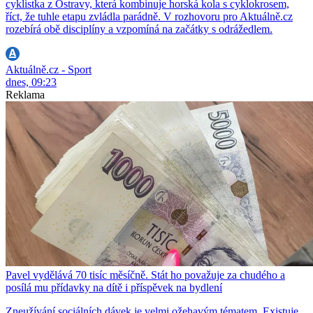
cyklistka z Ostravy, která kombinuje horská kola s cyklokrosem,
říct, že tuhle etapu zvládla parádně. V rozhovoru pro Aktuálně.cz
rozebírá obě disciplíny a vzpomíná na začátky s odrážedlem.
Aktuálně.cz - Sport
dnes, 09:23
Reklama
Pavel vydělává 70 tisíc měsíčně. Stát ho považuje za chudého a
posílá mu přídavky na dítě i příspěvek na bydlení
Zneužívání sociálních dávek je velmi ožehavým tématem. Existuje