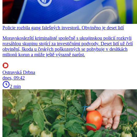
Policie rozbila gang falešných investorů. Obviněno je deset lidí
Moravskoslezští kriminalisté společně s ukrajinskou policií rozkryli
rozsáhlou skupinu stojící za investičními podvody. Deset lidí už čelí
obvinění, škoda u českých poškozených se pohybuje v desítkách
milionů korun a může ještě výrazně narůst.
Ostravská Drbna
dnes, 09:42
2 min