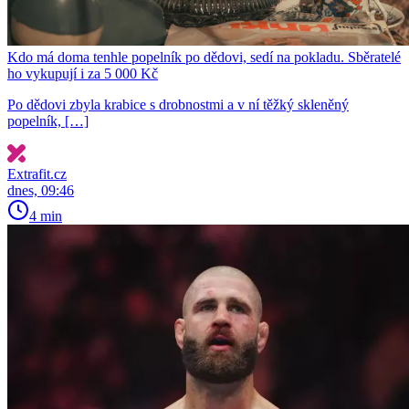
Kdo má doma tenhle popelník po dědovi, sedí na pokladu. Sběratelé
ho vykupují i za 5 000 Kč
Po dědovi zbyla krabice s drobnostmi a v ní těžký skleněný
popelník, […]
Extrafit.cz
dnes, 09:46
4 min