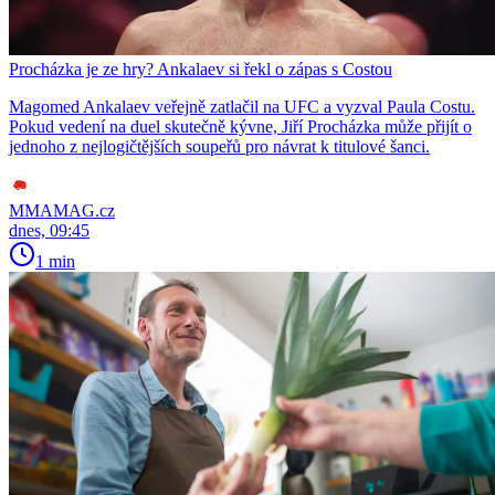
Procházka je ze hry? Ankalaev si řekl o zápas s Costou
Magomed Ankalaev veřejně zatlačil na UFC a vyzval Paula Costu.
Pokud vedení na duel skutečně kývne, Jiří Procházka může přijít o
jednoho z nejlogičtějších soupeřů pro návrat k titulové šanci.
MMAMAG.cz
dnes, 09:45
1 min