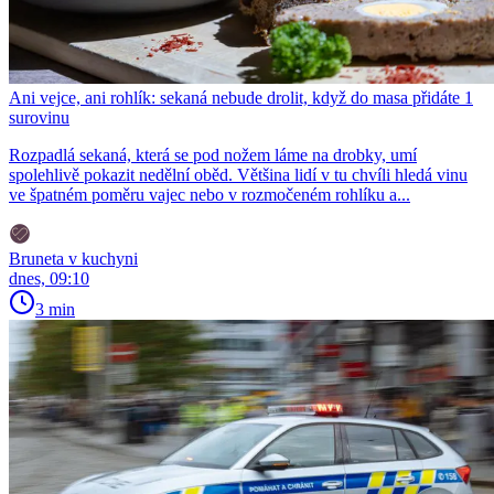
Ani vejce, ani rohlík: sekaná nebude drolit, když do masa přidáte 1
surovinu
Rozpadlá sekaná, která se pod nožem láme na drobky, umí
spolehlivě pokazit nedělní oběd. Většina lidí v tu chvíli hledá vinu
ve špatném poměru vajec nebo v rozmočeném rohlíku a...
Bruneta v kuchyni
dnes, 09:10
3 min