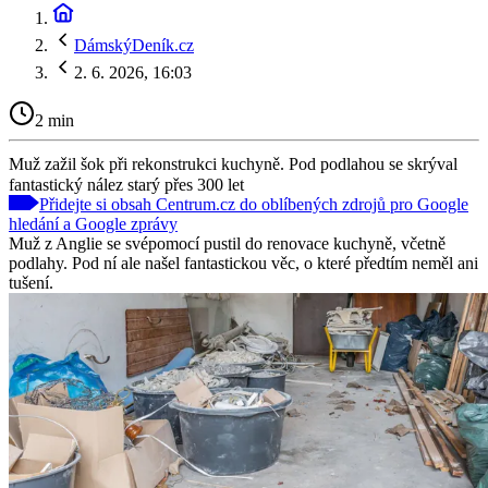
DámskýDeník.cz
2. 6. 2026, 16:03
2 min
Muž zažil šok při rekonstrukci kuchyně. Pod podlahou se skrýval
fantastický nález starý přes 300 let
Přidejte si obsah Centrum.cz do oblíbených zdrojů pro Google
hledání a Google zprávy
Muž z Anglie se svépomocí pustil do renovace kuchyně, včetně
podlahy. Pod ní ale našel fantastickou věc, o které předtím neměl ani
tušení.