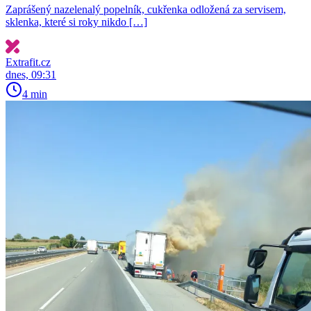
Zaprášený nazelenalý popelník, cukřenka odložená za servisem,
sklenka, které si roky nikdo […]
Extrafit.cz
dnes, 09:31
4 min