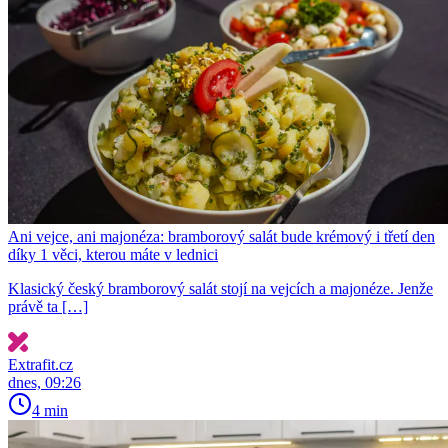
Ani vejce, ani majonéza: bramborový salát bude krémový i třetí den
díky 1 věci, kterou máte v lednici
Klasický český bramborový salát stojí na vejcích a majonéze. Jenže
právě ta […]
Extrafit.cz
dnes, 09:26
4 min