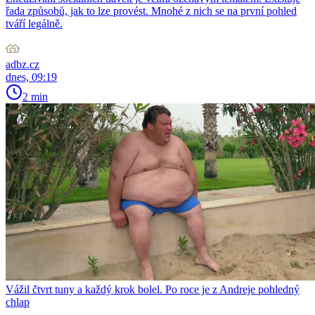
řada způsobů, jak to lze provést. Mnohé z nich se na první pohled
tváří legálně.
adbz.cz
dnes, 09:19
2 min
Vážil čtvrt tuny a každý krok bolel. Po roce je z Andreje pohledný
chlap