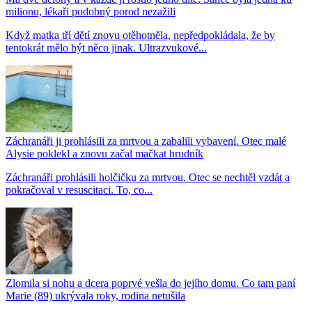
milionu, lékaři podobný porod nezažili
Když matka tří dětí znovu otěhotněla, nepředpokládala, že by
tentokrát mělo být něco jinak. Ultrazvukové...
Záchranáři ji prohlásili za mrtvou a zabalili vybavení. Otec malé
Alysie poklekl a znovu začal mačkat hrudník
Záchranáři prohlásili holčičku za mrtvou. Otec se nechtěl vzdát a
pokračoval v resuscitaci. To, co...
Zlomila si nohu a dcera poprvé vešla do jejího domu. Co tam paní
Marie (89) ukrývala roky, rodina netušila