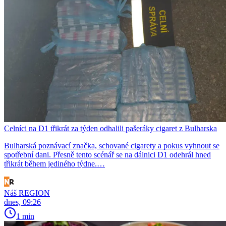
Celníci na D1 třikrát za týden odhalili pašeráky cigaret z Bulharska
Bulharská poznávací značka, schované cigarety a pokus vyhnout se
spotřební dani. Přesně tento scénář se na dálnici D1 odehrál hned
třikrát během jediného týdne.…
Náš REGION
dnes, 09:26
1 min