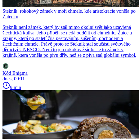
Stekník: rokokový zámek v moři chmele, kde aristokracie voněla po
Žatecku
Stekník není zámek, který by stál mimo okolní svět jako uzavřená
šlechtická kulisa. Jeho příběh se nedá oddělit od chmelnic, Žatce a
krajiny, která po staletí žila pěstováním, sušením, obchodem a
šlechtěním chmele. Právě proto se Stekník stal součástí světového
dědictví UNESCO. Není to jen rokokové sídlo. Je to zámek v
krajině, která voněla po pivu dřív, než se z piva stal globální symbol.
Kód Enigma
dnes, 09:11
9 min