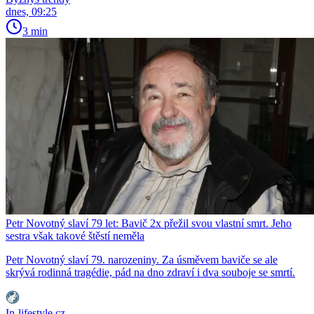
dnes, 09:25
3 min
Petr Novotný slaví 79 let: Bavič 2x přežil svou vlastní smrt. Jeho
sestra však takové štěstí neměla
Petr Novotný slaví 79. narozeniny. Za úsměvem baviče se ale
skrývá rodinná tragédie, pád na dno zdraví i dva souboje se smrtí.
In-lifestyle.cz