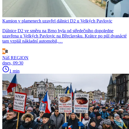
Kamion v plamenech uzavřel dálnici D2 u Velkých Pavlovic
Dálnice D2 ve směru na Brno byla od středečního dopoledne
uzavřena u Velkých Pavlovic na Břeclavsku. Krátce po půl dvanácté
tam vzplál nákladní automobil,…
Náš REGION
dnes, 09:30
1 min