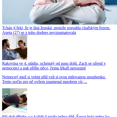
Tchán jí řekl, že je líná ženská, protože porodila císařským řezem.
Aneta (27) se z toho dodnes nevzpamatovala
Rakovina ve 4. stádiu, ochrnutý od pasu dolů. Zach se oženil v
nemocnici a pak přišlo něco, čemu lékaři nerozumí
Nemocný muž si velmi přál vzít si svou milovanou snoubenku.
Tento počin pro ně ovšem znamenal mnohem víc,...
Má dvě dělohy a v každé jí rostlo jedno dítě. Šance byla jedna ku