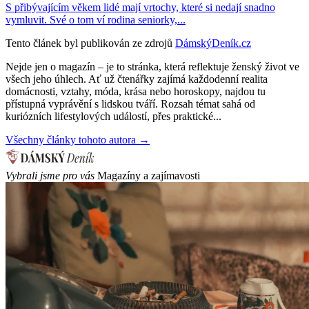
S přibývajícím věkem lidé mají vrtochy, které si nedají snadno
vymluvit. Své o tom ví rodina seniorky,...
Tento článek byl publikován ze zdrojů
DámskýDeník.cz
Nejde jen o magazín – je to stránka, která reflektuje ženský život ve
všech jeho úhlech. Ať už čtenářky zajímá každodenní realita
domácnosti, vztahy, móda, krása nebo horoskopy, najdou tu
přístupná vyprávění s lidskou tváří. Rozsah témat sahá od
kuriózních lifestylových událostí, přes praktické...
Všechny články tohoto autora →
Vybrali jsme pro vás
Magazíny a zajímavosti