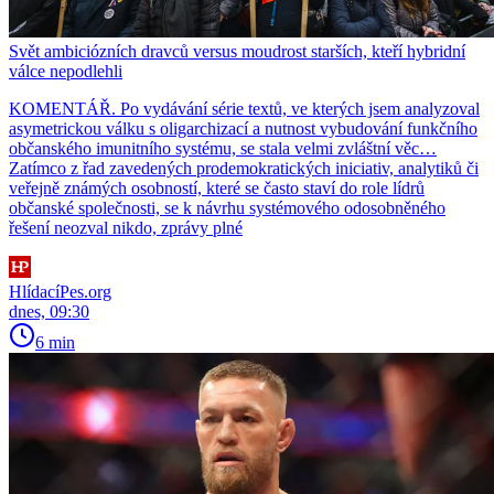
Svět ambiciózních dravců versus moudrost starších, kteří hybridní
válce nepodlehli
KOMENTÁŘ. Po vydávání série textů, ve kterých jsem analyzoval
asymetrickou válku s oligarchizací a nutnost vybudování funkčního
občanského imunitního systému, se stala velmi zvláštní věc…
Zatímco z řad zavedených prodemokratických iniciativ, analytiků či
veřejně známých osobností, které se často staví do role lídrů
občanské společnosti, se k návrhu systémového odosobněného
řešení neozval nikdo, zprávy plné
HlídacíPes.org
dnes, 09:30
6 min