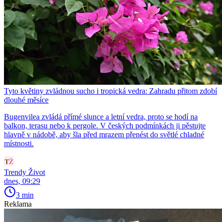
Tyto květiny zvládnou sucho i tropická vedra: Zahradu přitom zdobí
dlouhé měsíce
Bugenvilea zvládá přímé slunce a letní vedra, proto se hodí na
balkon, terasu nebo k pergole. V českých podmínkách ji pěstujte
hlavně v nádobě, aby šla před mrazem přenést do světlé chladné
místnosti.
Trendy Život
dnes, 09:29
3 min
Reklama