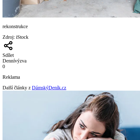
rekonstrukce
Zdroj
:
iStock
Sdílet
Denní
výzva
0
Reklama
Další články z
DámskýDeník.cz