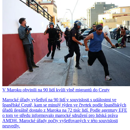
V Maroku obvinili na 90 lidí kvůli vlně migrantů do Ceuty
Marocké úřady vyšetřují na 90 lidí v souvislosti s událostmi ve
španělské Ceutě, kam se minulý týden ve čtvrtek podle španělských
úřadů ilegálně dostalo z Maroka na 72 tisíc lidí. Podle agentury EFE
o tom ve středu informovalo marocké sdružení pro lidská práva
AMDH. Marocké úřady počty vyšetřovaných v této souvislosti
neuvedly.