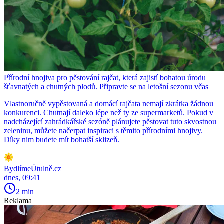
Přírodní hnojiva pro pěstování rajčat, která zajistí bohatou úrodu
šťavnatých a chutných plodů. Připravte se na letošní sezonu včas
Vlastnoručně vypěstovaná a domácí rajčata nemají zkrátka žádnou
konkurenci. Chutnají daleko lépe než ty ze supermarketů. Pokud v
nadcházející zahrádkářské sezóně plánujete pěstovat tuto skvostnou
zeleninu, můžete načerpat inspiraci s těmito přírodními hnojivy.
Díky nim budete mít bohatší sklizeň.
BydlímeÚtulně.cz
dnes, 09:41
2 min
Reklama