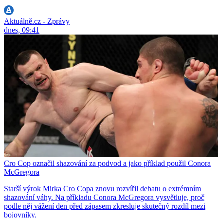
Aktuálně.cz - Zprávy
dnes, 09:41
Cro Cop označil shazování za podvod a jako příklad použil Conora
McGregora
Starší výrok Mirka Cro Copa znovu rozvířil debatu o extrémním
shazování váhy. Na příkladu Conora McGregora vysvětluje, proč
podle něj vážení den před zápasem zkresluje skutečný rozdíl mezi
bojovníky.