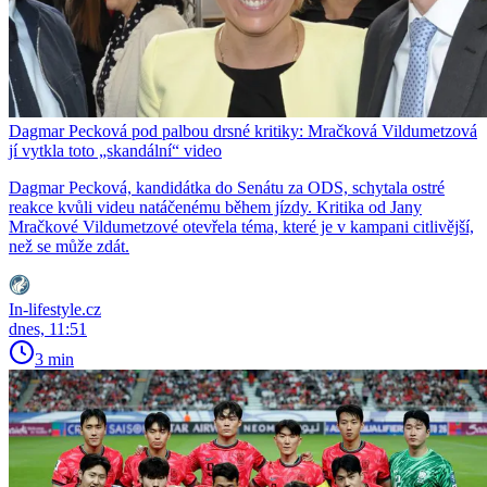
Dagmar Pecková pod palbou drsné kritiky: Mračková Vildumetzová
jí vytkla toto „skandální“ video
Dagmar Pecková, kandidátka do Senátu za ODS, schytala ostré
reakce kvůli videu natáčenému během jízdy. Kritika od Jany
Mračkové Vildumetzové otevřela téma, které je v kampani citlivější,
než se může zdát.
In-lifestyle.cz
dnes, 11:51
3 min