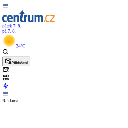
pátek 7. 8.
pá 7. 8.
24°C
Přihlášení
Reklama