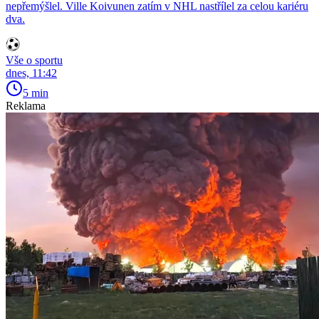
nepřemýšlel. Ville Koivunen zatím v NHL nastřílel za celou kariéru
dva.
Vše o sportu
dnes, 11:42
5 min
Reklama