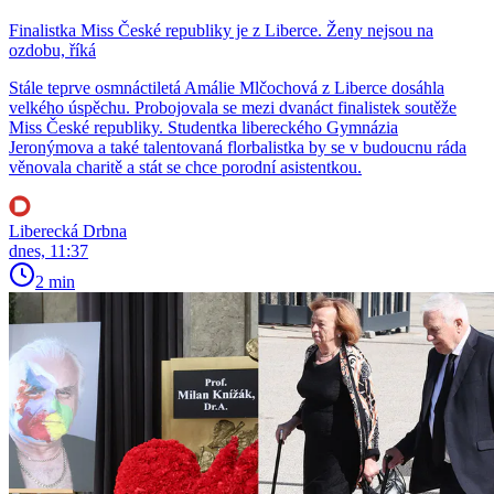
Finalistka Miss České republiky je z Liberce. Ženy nejsou na
ozdobu, říká
Stále teprve osmnáctiletá Amálie Mlčochová z Liberce dosáhla
velkého úspěchu. Probojovala se mezi dvanáct finalistek soutěže
Miss České republiky. Studentka libereckého Gymnázia
Jeronýmova a také talentovaná florbalistka by se v budoucnu ráda
věnovala charitě a stát se chce porodní asistentkou.
Liberecká Drbna
dnes, 11:37
2 min