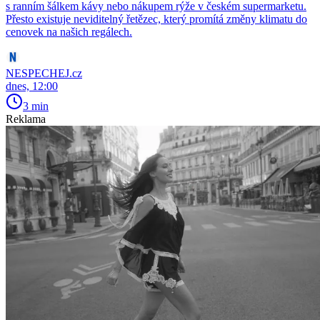
s ranním šálkem kávy nebo nákupem rýže v českém supermarketu.
Přesto existuje neviditelný řetězec, který promítá změny klimatu do
cenovek na našich regálech.
NESPECHEJ.cz
dnes, 12:00
3 min
Reklama