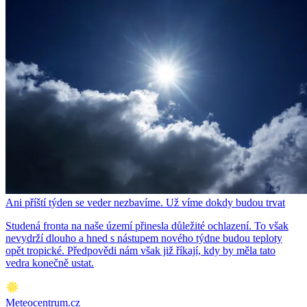
Ani příští týden se veder nezbavíme. Už víme dokdy budou trvat
Studená fronta na naše území přinesla důležité ochlazení. To však
nevydrží dlouho a hned s nástupem nového týdne budou teploty
opět tropické. Předpovědi nám však již říkají, kdy by měla tato
vedra konečně ustat.
Meteocentrum.cz