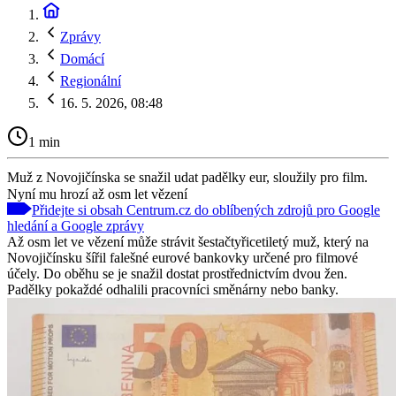
Zprávy
Domácí
Regionální
16. 5. 2026, 08:48
1 min
Muž z Novojičínska se snažil udat padělky eur, sloužily pro film.
Nyní mu hrozí až osm let vězení
Přidejte si obsah Centrum.cz do oblíbených zdrojů pro Google
hledání a Google zprávy
Až osm let ve vězení může strávit šestačtyřicetiletý muž, který na
Novojičínsku šířil falešné eurové bankovky určené pro filmové
účely. Do oběhu se je snažil dostat prostřednictvím dvou žen.
Padělky pokaždé odhalili pracovníci směnárny nebo banky.