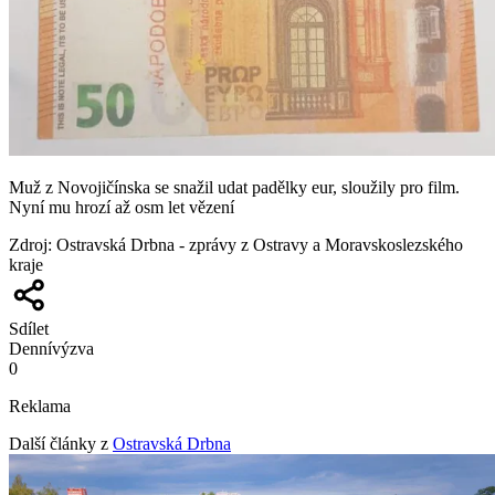
Muž z Novojičínska se snažil udat padělky eur, sloužily pro film.
Nyní mu hrozí až osm let vězení
Zdroj
:
Ostravská Drbna - zprávy z Ostravy a Moravskoslezského
kraje
Sdílet
Denní
výzva
0
Reklama
Další články z
Ostravská Drbna