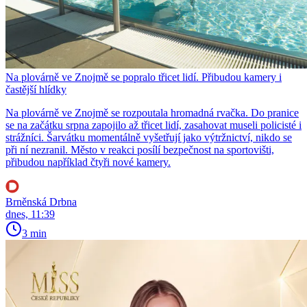
Na plovárně ve Znojmě se popralo třicet lidí. Přibudou kamery i
častější hlídky
Na plovárně ve Znojmě se rozpoutala hromadná rvačka. Do pranice
se na začátku srpna zapojilo až třicet lidí, zasahovat museli policisté i
strážníci. Šarvátku momentálně vyšetřují jako výtržnictví, nikdo se
při ní nezranil. Město v reakci posílí bezpečnost na sportovišti,
přibudou například čtyři nové kamery.
Brněnská Drbna
dnes, 11:39
3 min