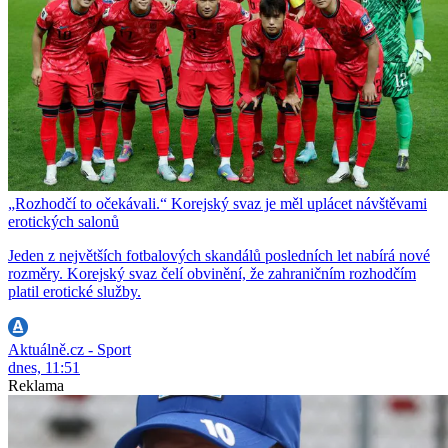
„Rozhodčí to očekávali.“ Korejský svaz je měl uplácet návštěvami
erotických salonů
Jeden z největších fotbalových skandálů posledních let nabírá nové
rozměry. Korejský svaz čelí obvinění, že zahraničním rozhodčím
platil erotické služby.
Aktuálně.cz - Sport
dnes, 11:51
Reklama