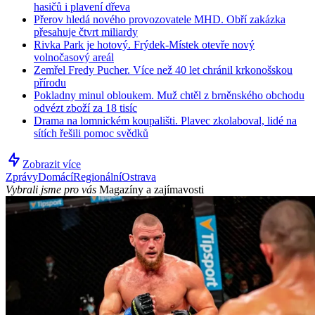
hasičů i plavení dřeva
Přerov hledá nového provozovatele MHD. Obří zakázka
přesahuje čtvrt miliardy
Rivka Park je hotový. Frýdek-Místek otevře nový
volnočasový areál
Zemřel Fredy Pucher. Více než 40 let chránil krkonošskou
přírodu
Pokladny minul obloukem. Muž chtěl z brněnského obchodu
odvézt zboží za 18 tisíc
Drama na lomnickém koupališti. Plavec zkolaboval, lidé na
sítích řešili pomoc svědků
Zobrazit více
Zprávy
Domácí
Regionální
Ostrava
Vybrali jsme pro vás
Magazíny a zajímavosti