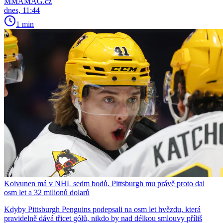
MMAMAG.cz
dnes, 11:44
1 min
Koivunen má v NHL sedm bodů. Pittsburgh mu právě proto dal
osm let a 32 milionů dolarů
Kdyby Pittsburgh Penguins podepsali na osm let hvězdu, která
pravidelně dává třicet gólů, nikdo by nad délkou smlouvy příliš