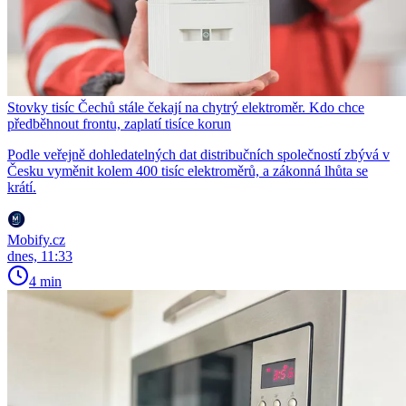
Stovky tisíc Čechů stále čekají na chytrý elektroměr. Kdo chce
předběhnout frontu, zaplatí tisíce korun
Podle veřejně dohledatelných dat distribučních společností zbývá v
Česku vyměnit kolem 400 tisíc elektroměrů, a zákonná lhůta se
krátí.
Mobify.cz
dnes, 11:33
4 min