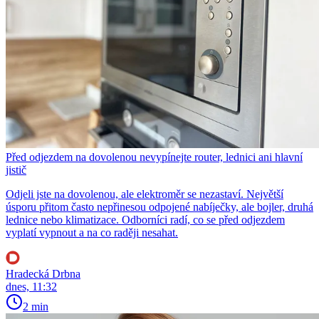
Před odjezdem na dovolenou nevypínejte router, lednici ani hlavní
jistič
Odjeli jste na dovolenou, ale elektroměr se nezastaví. Největší
úsporu přitom často nepřinesou odpojené nabíječky, ale bojler, druhá
lednice nebo klimatizace. Odborníci radí, co se před odjezdem
vyplatí vypnout a na co raději nesahat.
Hradecká Drbna
dnes, 11:32
2 min