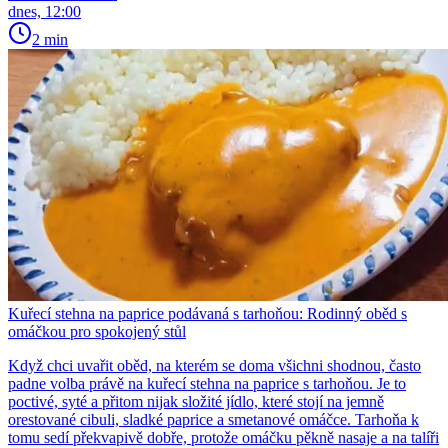
dnes, 12:00
2 min
Kuřecí stehna na paprice podávaná s tarhoňou: Rodinný oběd s
omáčkou pro spokojený stůl
Když chci uvařit oběd, na kterém se doma všichni shodnou, často
padne volba právě na kuřecí stehna na paprice s tarhoňou. Je to
poctivé, syté a přitom nijak složité jídlo, které stojí na jemně
orestované cibuli, sladké paprice a smetanové omáčce. Tarhoňa k
tomu sedí překvapivě dobře, protože omáčku pěkně nasaje a na talíři