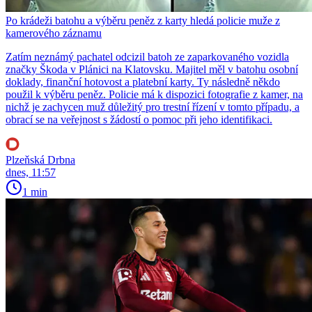
Po krádeži batohu a výběru peněz z karty hledá policie muže z
kamerového záznamu
Zatím neznámý pachatel odcizil batoh ze zaparkovaného vozidla
značky Škoda v Plánici na Klatovsku. Majitel měl v batohu osobní
doklady, finanční hotovost a platební karty. Ty následně někdo
použil k výběru peněz. Policie má k dispozici fotografie z kamer, na
nichž je zachycen muž důležitý pro trestní řízení v tomto případu, a
obrací se na veřejnost s žádostí o pomoc při jeho identifikaci.
Plzeňská Drbna
dnes, 11:57
1 min