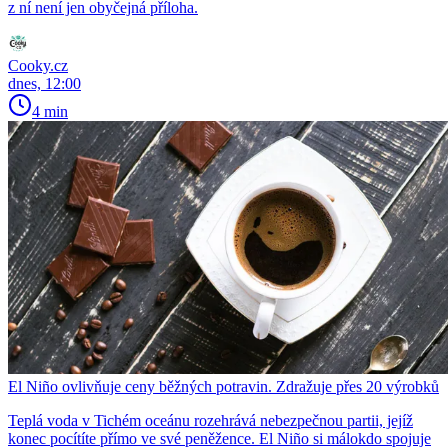
z ní není jen obyčejná příloha.
Cooky.cz
dnes, 12:00
4 min
El Niño ovlivňuje ceny běžných potravin. Zdražuje přes 20 výrobků
Teplá voda v Tichém oceánu rozehrává nebezpečnou partii, jejíž
konec pocítíte přímo ve své peněžence. El Niño si málokdo spojuje