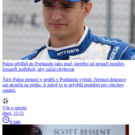
Palou přijíždí do Portlandu jako muž, kterého už nestačí porážet.
Soupeři potřebují, aby začal chybovat
Álex Palou nemusí v neděli v Portlandu vyhrát. Nemusí dokonce
ani skončit na pódiu. A právě to je největší problém pro všechny
ostatní.
Vše o sportu
dnes, 11:51
6 min