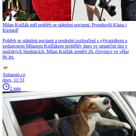
Milan Knížák měl pohřeb se státními poctami. Promluvili Klaus i
Klempíř
Pohřeb se státními poctami a poslední rozloučení s výtvarníkem a
pedagogem Milanem Knížákem proběhly dnes ve smuteční síni v
pražských Strašnicích. Milan Knížák zemřel 26. července ve věku
86 let.
Aplausin.cz
dnes, 11:33
2 min