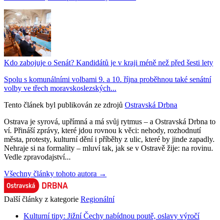
Kdo zabojuje o Senát? Kandidátů je v kraji méně než před šesti lety
Spolu s komunálními volbami 9. a 10. října proběhnou také senátní
volby ve třech moravskoslezských...
Tento článek byl publikován ze zdrojů
Ostravská Drbna
Ostrava je syrová, upřímná a má svůj rytmus – a Ostravská Drbna to
ví. Přináší zprávy, které jdou rovnou k věci: nehody, rozhodnutí
města, protesty, kulturní dění i příběhy z ulic, které by jinde zapadly.
Nehraje si na formality – mluví tak, jak se v Ostravě žije: na rovinu.
Vedle zpravodajství...
Všechny články tohoto autora →
Další články z kategorie
Regionální
Kulturní tipy: Jižní Čechy nabídnou poutě, oslavy výročí