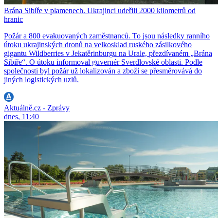
Brána Sibiře v plamenech. Ukrajinci udeřili 2000 kilometrů od
hranic
Požár a 800 evakuovaných zaměstnanců. To jsou následky ranního
útoku ukrajinských dronů na velkosklad ruského zásilkového
gigantu Wildberries v Jekatěrinburgu na Urale, přezdívaném „Brána
Sibiře“. O útoku informoval guvernér Sverdlovské oblasti. Podle
společnosti byl požár už lokalizován a zboží se přesměrovává do
jiných logistických uzlů.
Aktuálně.cz - Zprávy
dnes, 11:40