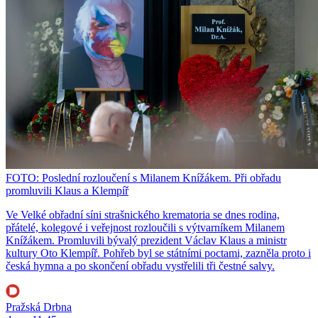
FOTO: Poslední rozloučení s Milanem Knížákem. Při obřadu
promluvili Klaus a Klempíř
Ve Velké obřadní síni strašnického krematoria se dnes rodina,
přátelé, kolegové i veřejnost rozloučili s výtvarníkem Milanem
Knížákem. Promluvili bývalý prezident Václav Klaus a ministr
kultury Oto Klempíř. Pohřeb byl se státními poctami, zazněla proto i
česká hymna a po skončení obřadu vystřelili tři čestné salvy.
Pražská Drbna