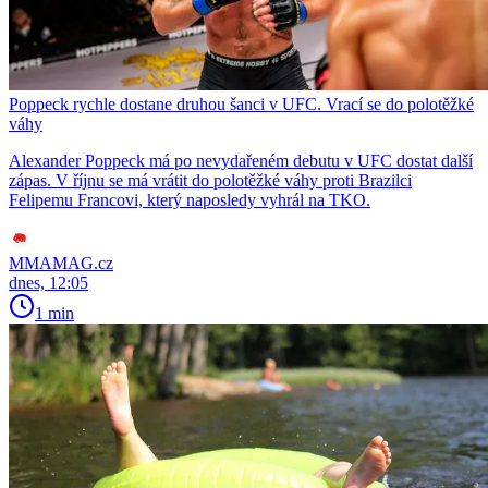
Poppeck rychle dostane druhou šanci v UFC. Vrací se do polotěžké
váhy
Alexander Poppeck má po nevydařeném debutu v UFC dostat další
zápas. V říjnu se má vrátit do polotěžké váhy proti Brazilci
Felipemu Francovi, který naposledy vyhrál na TKO.
MMAMAG.cz
dnes, 12:05
1 min