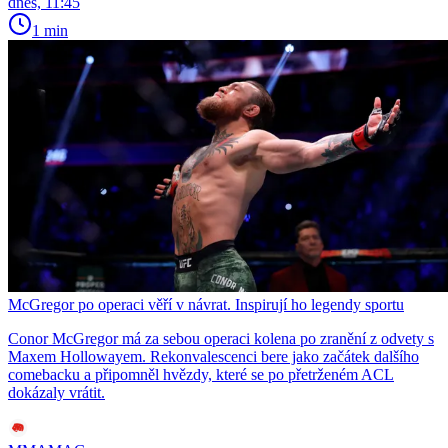
dnes, 11:45
1 min
McGregor po operaci věří v návrat. Inspirují ho legendy sportu
Conor McGregor má za sebou operaci kolena po zranění z odvety s
Maxem Hollowayem. Rekonvalescenci bere jako začátek dalšího
comebacku a připomněl hvězdy, které se po přetrženém ACL
dokázaly vrátit.