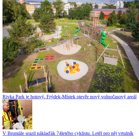
Rivka Park je hotový. Frýdek-Místek otevře nový volnočasový areál
V Bruntále srazil náklaďák 74letého cyklistu. Letěl pro něj vrtulník