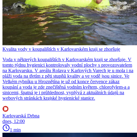
Kvalita vody v koupalištích v Karlovarském kraji se zhoršuje
Voda v některých koupalištích v Karlovarském kraji se zhoršuje. V
tomto týdnu hygienici kontrolovaly vodní plochy s provozovatelem
na Karlovarsku. V areálu Rolava v Karlových Varech je u mola i na
pláži voda na třetím z pěti stupňů kvality a ve vodě jsou sinice. Ve
Velkém rybníku u Hroznětína je už od konce července zákaz
koupání a voda je zde znečištěná vodním květem, chlorofylem-a a
sinicemi, špatná je i průhlednost, vyplývá z aktuálních údajů na
webových stránkách krajské hygienické stanice.
Karlovarská Drbna
dnes, 12:00
1 min