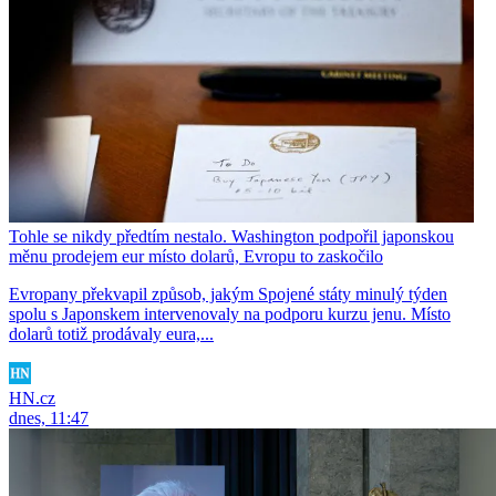
Tohle se nikdy předtím nestalo. Washington podpořil japonskou
měnu prodejem eur místo dolarů, Evropu to zaskočilo
Evropany překvapil způsob, jakým Spojené státy minulý týden
spolu s Japonskem intervenovaly na podporu kurzu jenu. Místo
dolarů totiž prodávaly eura,...
HN.cz
dnes, 11:47