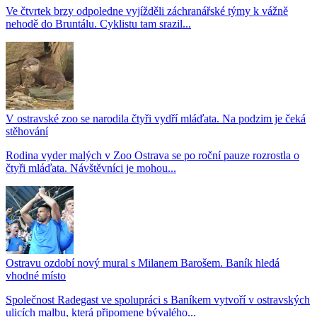
Ve čtvrtek brzy odpoledne vyjížděli záchranářské týmy k vážně
nehodě do Bruntálu. Cyklistu tam srazil...
V ostravské zoo se narodila čtyři vydří mláďata. Na podzim je čeká
stěhování
Rodina vyder malých v Zoo Ostrava se po roční pauze rozrostla o
čtyři mláďata. Návštěvníci je mohou...
Ostravu ozdobí nový mural s Milanem Barošem. Baník hledá
vhodné místo
Společnost Radegast ve spolupráci s Baníkem vytvoří v ostravských
ulicích malbu, která připomene bývalého...