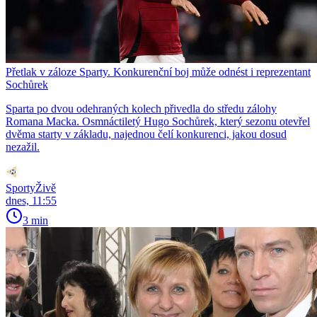
Přetlak v záloze Sparty. Konkurenční boj může odnést i reprezentant
Sochůrek
Sparta po dvou odehraných kolech přivedla do středu zálohy
Romana Macka. Osmnáctiletý Hugo Sochůrek, který sezonu otevřel
dvěma starty v základu, najednou čelí konkurenci, jakou dosud
nezažil.
SportyŽivě
dnes, 11:55
3 min