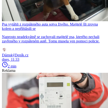
Psa vytáhli z rozpáleného auta sotva živého. Majitelé šli zrovna
kolem a nepřihlásili se
Naprosto neadekvátně se zachovali majitelé psa, kterého nechali
zavřeného v rozpáleném autě. Tomu musela ven pomoci policie.
DámskýDeník.cz
dnes, 11:33
2 min
Reklama