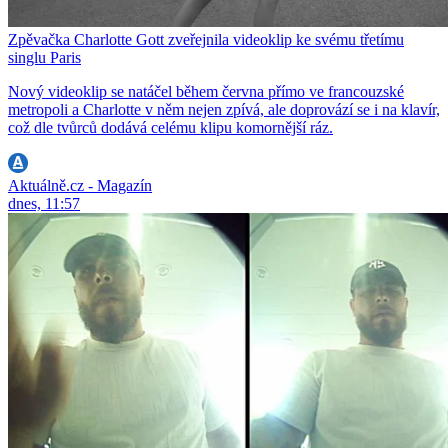
Zpěvačka Charlotte Gott zveřejnila videoklip ke svému třetímu
singlu Paris
Nový videoklip se natáčel během června přímo ve francouzské
metropoli a Charlotte v něm nejen zpívá, ale doprovází se i na klavír,
což dle tvůrců dodává celému klipu komornější ráz.
Aktuálně.cz - Magazín
dnes, 11:57