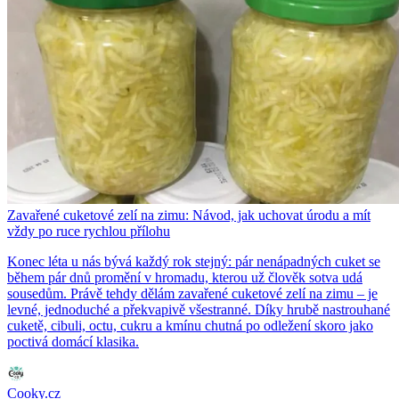
Zavařené cuketové zelí na zimu: Návod, jak uchovat úrodu a mít
vždy po ruce rychlou přílohu
Konec léta u nás bývá každý rok stejný: pár nenápadných cuket se
během pár dnů promění v hromadu, kterou už člověk sotva udá
sousedům. Právě tehdy dělám zavařené cuketové zelí na zimu – je
levné, jednoduché a překvapivě všestranné. Díky hrubě nastrouhané
cuketě, cibuli, octu, cukru a kmínu chutná po odležení skoro jako
poctivá domácí klasika.
Cooky.cz