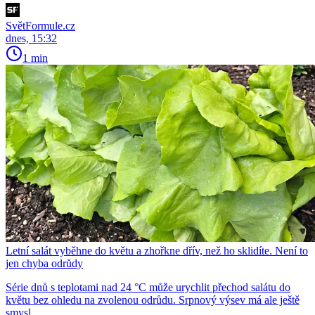
SvětFormule.cz
dnes, 15:32
1 min
Letní salát vyběhne do květu a zhořkne dřív, než ho sklidíte. Není to
jen chyba odrůdy
Série dnů s teplotami nad 24 °C může urychlit přechod salátu do
květu bez ohledu na zvolenou odrůdu. Srpnový výsev má ale ještě
smysl.