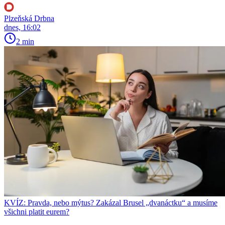
Plzeňská Drbna
dnes, 16:02
2 min
KVÍZ: Pravda, nebo mýtus? Zakázal Brusel „dvanáctku“ a musíme
všichni platit eurem?