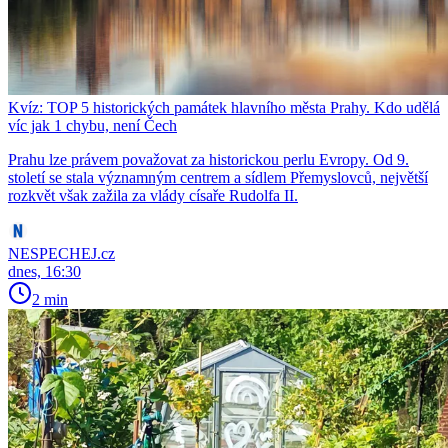
Kvíz: TOP 5 historických památek hlavního města Prahy. Kdo udělá
víc jak 1 chybu, není Čech
Prahu lze právem považovat za historickou perlu Evropy. Od 9.
století se stala významným centrem a sídlem Přemyslovců, největší
rozkvět však zažila za vlády císaře Rudolfa II.
NESPECHEJ.cz
dnes, 16:30
2 min