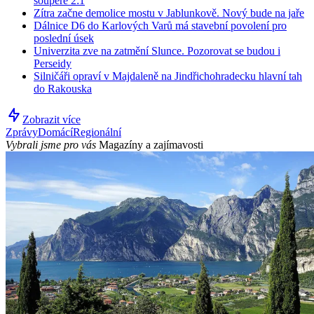
soupeře 2:1
Zítra začne demolice mostu v Jablunkově. Nový bude na jaře
Dálnice D6 do Karlových Varů má stavební povolení pro
poslední úsek
Univerzita zve na zatmění Slunce. Pozorovat se budou i
Perseidy
Silničáři opraví v Majdaleně na Jindřichohradecku hlavní tah
do Rakouska
Zobrazit více
Zprávy
Domácí
Regionální
Vybrali jsme pro vás
Magazíny a zajímavosti