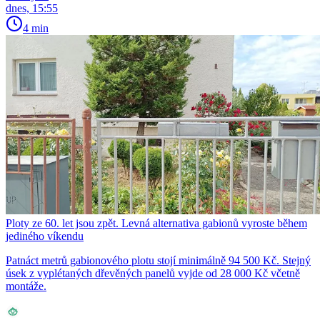
dnes, 15:55
4 min
Ploty ze 60. let jsou zpět. Levná alternativa gabionů vyroste během
jediného víkendu
Patnáct metrů gabionového plotu stojí minimálně 94 500 Kč. Stejný
úsek z vyplétaných dřevěných panelů vyjde od 28 000 Kč včetně
montáže.