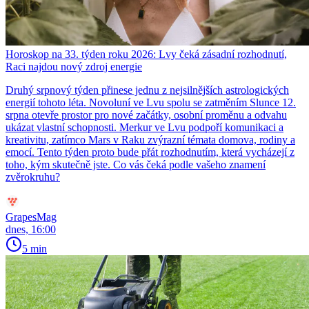
Horoskop na 33. týden roku 2026: Lvy čeká zásadní rozhodnutí,
Raci najdou nový zdroj energie
Druhý srpnový týden přinese jednu z nejsilnějších astrologických
energií tohoto léta. Novoluní ve Lvu spolu se zatměním Slunce 12.
srpna otevře prostor pro nové začátky, osobní proměnu a odvahu
ukázat vlastní schopnosti. Merkur ve Lvu podpoří komunikaci a
kreativitu, zatímco Mars v Raku zvýrazní témata domova, rodiny a
emocí. Tento týden proto bude přát rozhodnutím, která vycházejí z
toho, kým skutečně jste. Co vás čeká podle vašeho znamení
zvěrokruhu?
GrapesMag
dnes, 16:00
5 min