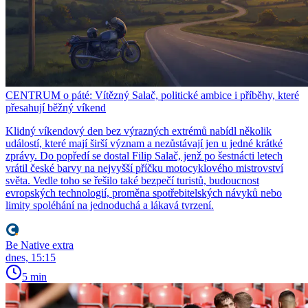
CENTRUM o páté: Vítězný Salač, politické ambice i příběhy, které
přesahují běžný víkend
Klidný víkendový den bez výrazných extrémů nabídl několik
událostí, které mají širší význam a nezůstávají jen u jedné krátké
zprávy. Do popředí se dostal Filip Salač, jenž po šestnácti letech
vrátil české barvy na nejvyšší příčku motocyklového mistrovství
světa. Vedle toho se řešilo také bezpečí turistů, budoucnost
evropských technologií, proměna spotřebitelských návyků nebo
limity spoléhání na jednoduchá a lákavá tvrzení.
Be Native extra
dnes, 15:15
5 min