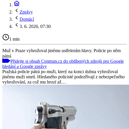
Zprávy
Domácí
3. 6. 2026, 07:30
1 min
Muž v Praze vyhrožoval jinému ustřelením hlavy. Policie po něm
pátrá
Přidejte si obsah Centrum.cz do oblíbených zdrojů pro Google
hledání a Google zprávy
Pražská policie pátrá po muži, který na konci dubna vyhrožoval
jinému muži smrtí. Hledaného policisté podezřívají z nebezpečného
vyhrožování, za což mu hrozí až…