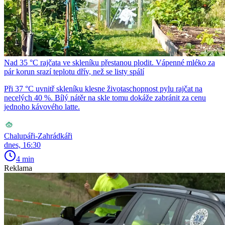
Nad 35 °C rajčata ve skleníku přestanou plodit. Vápenné mléko za
pár korun srazí teplotu dřív, než se listy spálí
Při 37 °C uvnitř skleníku klesne životaschopnost pylu rajčat na
necelých 40 %. Bílý nátěr na skle tomu dokáže zabránit za cenu
jednoho kávového latte.
Chalupáři-Zahrádkáři
dnes, 16:30
4 min
Reklama