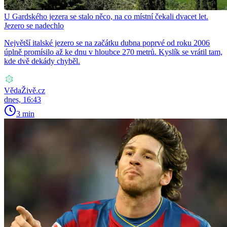
U Gardského jezera se stalo něco, na co místní čekali dvacet let.
Jezero se nadechlo
Největší italské jezero se na začátku dubna poprvé od roku 2006
úplně promísilo až ke dnu v hloubce 270 metrů. Kyslík se vrátil tam,
kde dvě dekády chyběl.
VědaŽivě.cz
dnes, 16:43
3 min