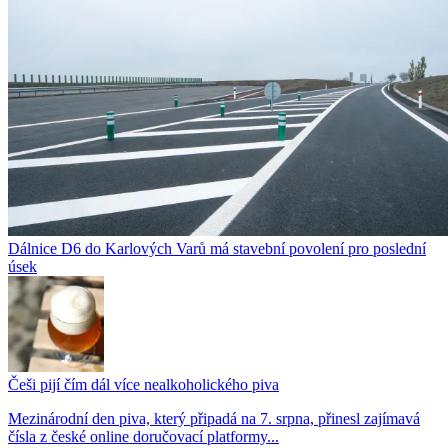
Dálnice D6 do Karlových Varů má stavební povolení pro poslední
úsek
Češi pijí čím dál více nealkoholického piva
Mezinárodní den piva, který připadá na 7. srpna, přinesl zajímavá
čísla z české online doručovací platformy...