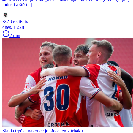
radosti a štěstí, [...]...
Světkreativity
dnes, 15:28
2 min
Slavia trpěla, nakonec je přece jen v trháku