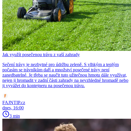
Jak využít posečenou trávu z vaší zahrady
Sečení trávy je nezbytné pro údržbu zeleně. S vlhkým a teplým
počasím se trávníkům daří a množství posečené trávy není
zanedbatelné. Je třeba se naučit tuto užitečnou hmotu dále využívat,
nejen ji hromadit v zadní části zahrady na nevzhledné hromadě nebo
ji vyvážet do kontejneru na posečenou trávu.
FAJNTIP.cz
dnes, 16:00
3 min