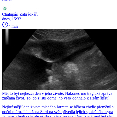
Chalupáři-Zahrádkáři
dnes, 15:32
4 min
Měl to být nejhezčí den v jeho životě. Nakonec mu tragická zpráva
změnila život. To, co zjistil doma, ho však dohnalo k slzám štěstí
Nejkrásnější den života mladého Jarretta se během chvíle přeměnil v
noční můru. Jeho žena Sarri na svět přivedla jejich společného syna
Jamese, chvíli poté ale přišla strašná zpráva. Den, který měl být plný