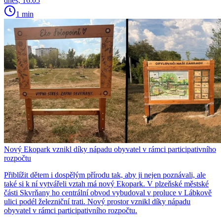
dnes, 16:05
1 min
Nový Ekopark vznikl díky nápadu obyvatel v rámci participativního
rozpočtu
Přiblížit dětem i dospělým přírodu tak, aby ji nejen poznávali, ale
také si k ní vytvářeli vztah má nový Ekopark. V plzeňské městské
části Skvrňany ho centrální obvod vybudoval v proluce v Lábkově
ulici podél železniční trati. Nový prostor vznikl díky nápadu
obyvatel v rámci participativního rozpočtu.