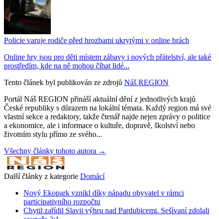
Policie varuje rodiče před hrozbami ukrytými v online hrách
Online hry jsou pro děti místem zábavy i nových přátelství, ale také
prostředím, kde na ně mohou číhat lidé...
Tento článek byl publikován ze zdrojů
Náš REGION
Portál Náš REGION přináší aktuální dění z jednotlivých krajů
České republiky s důrazem na lokální témata. Každý region má své
vlastní sekce a redaktory, takže čtenář najde nejen zprávy o politice
a ekonomice, ale i informace o kultuře, dopravě, školství nebo
životním stylu přímo ze svého...
Všechny články tohoto autora →
Další články z kategorie
Domácí
Nový Ekopark vznikl díky nápadu obyvatel v rámci
participativního rozpočtu
Chytil zařídil Slavii výhru nad Pardubicemi. Sešívaní zdolali