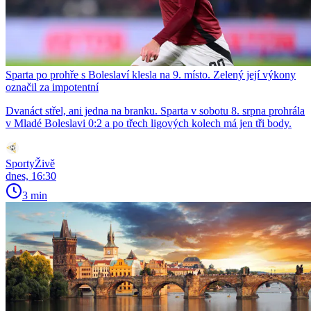
Sparta po prohře s Boleslaví klesla na 9. místo. Zelený její výkony
označil za impotentní
Dvanáct střel, ani jedna na branku. Sparta v sobotu 8. srpna prohrála
v Mladé Boleslavi 0:2 a po třech ligových kolech má jen tři body.
SportyŽivě
dnes, 16:30
3 min