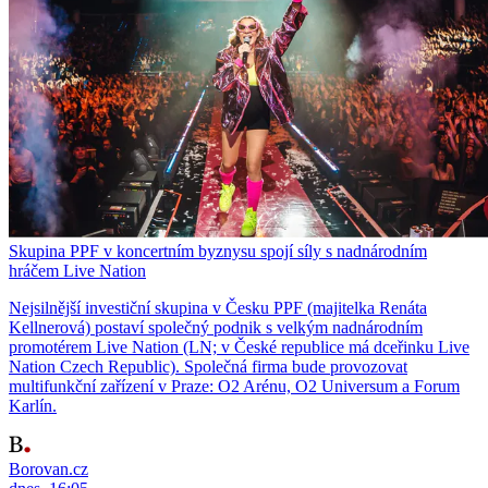
Skupina PPF v koncertním byznysu spojí síly s nadnárodním
hráčem Live Nation
Nejsilnější investiční skupina v Česku PPF (majitelka Renáta
Kellnerová) postaví společný podnik s velkým nadnárodním
promotérem Live Nation (LN; v České republice má dceřinku Live
Nation Czech Republic). Společná firma bude provozovat
multifunkční zařízení v Praze: O2 Arénu, O2 Universum a Forum
Karlín.
Borovan.cz