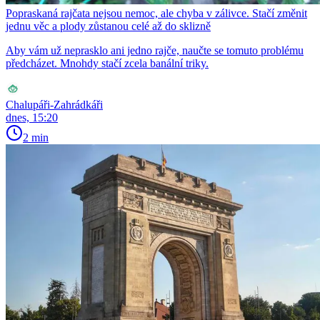
Popraskaná rajčata nejsou nemoc, ale chyba v zálivce. Stačí změnit
jednu věc a plody zůstanou celé až do sklizně
Aby vám už neprasklo ani jedno rajče, naučte se tomuto problému
předcházet. Mnohdy stačí zcela banální triky.
Chalupáři-Zahrádkáři
dnes, 15:20
2 min