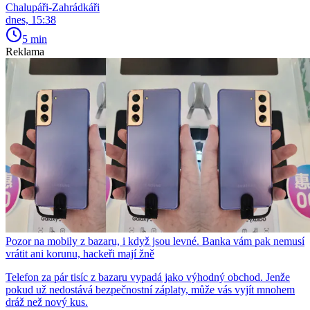
Chalupáři-Zahrádkáři
dnes, 15:38
5 min
Reklama
Pozor na mobily z bazaru, i když jsou levné. Banka vám pak nemusí
vrátit ani korunu, hackeři mají žně
Telefon za pár tisíc z bazaru vypadá jako výhodný obchod. Jenže
pokud už nedostává bezpečnostní záplaty, může vás vyjít mnohem
dráž než nový kus.