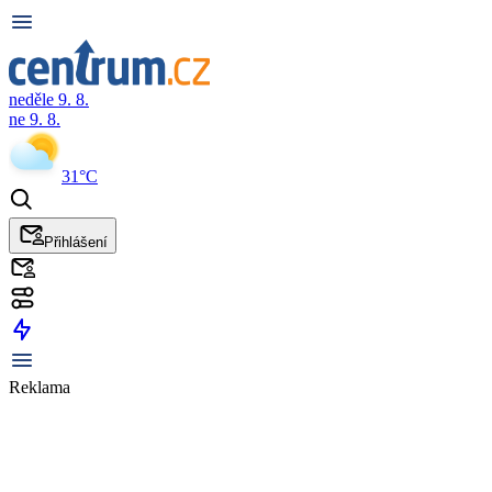
neděle 9. 8.
ne 9. 8.
31°C
Přihlášení
Reklama