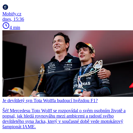
Mobify.cz
dnes, 15:36
4 min
Je devítiletý syn Tota Wolffa budoucí hvězdou F1?
Šéf Mercedesu Toto Wolff se rozpovídal o svém osobním životě a
popsal, jak hledá rovnováhu mezi ambicemi a radostí svého
devítiletého syna Jacka, který v současné době vede motokárový
šampionát IAME.