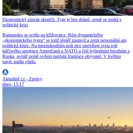
Ekonomický zázrak skončil. Tygr je bez drápů, země se zmítá v
politické krizi
Rumunsko se ocitlo na křižovatce. Růst dynamického
„ekonomického tygra“ se totiž téměř zastavil a zemi nepomáhá ani
politická krize. Na mezinárodním poli sice upevňuje svou roli
klíčového spojence Američanů a NATO a čelí hybridním hrozbám z
Ruska, uvnitř země ovšem narůstá frustrace obyvatel. V květnu
navíc padla vláda.
Aktuálně.cz - Zprávy
dnes, 15:17