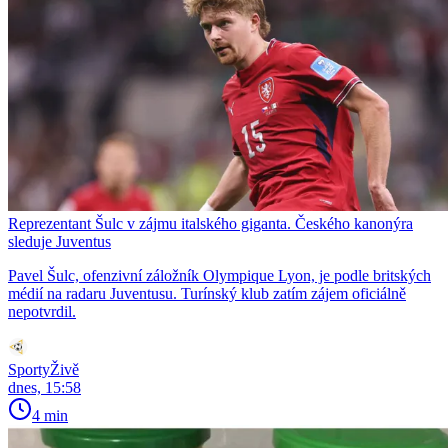
Reprezentant Šulc v zájmu italského giganta. Českého kanonýra
sleduje Juventus
Pavel Šulc, ofenzivní záložník Olympique Lyon, je podle britských
médií na radaru Juventusu. Turínský klub zatím zájem oficiálně
nepotvrdil.
SportyŽivě
dnes, 15:58
4 min