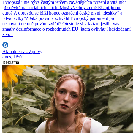
Evropská unie bývá častým terčem zavádějících tvrzení a virálních
příspěvků na sociálních sítích. Musí všechny země EU přijmout
euro? A opravdu se blíží konec označení české pivní „desítky“ a
„dvanáctky“? Jaká pravidla schválil Evropský parlament pro
cestování nebo čipování zvířat? Otestujte si v kvízu, jestli i vás
zmátly dezinformace o rozhodnutích EU, která ovlivňují každodenní
život.
Aktuálně.cz - Zprávy
dnes, 16:01
Reklama