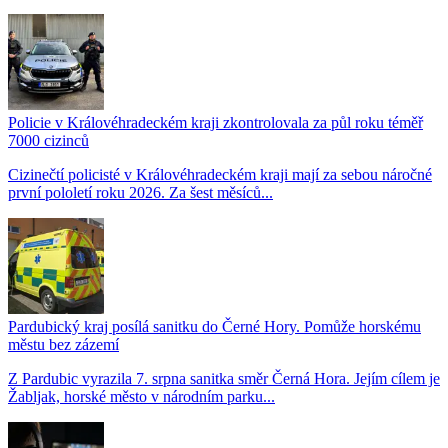
Policie v Královéhradeckém kraji zkontrolovala za půl roku téměř
7000 cizinců
Cizinečtí policisté v Královéhradeckém kraji mají za sebou náročné
první pololetí roku 2026. Za šest měsíců...
Pardubický kraj posílá sanitku do Černé Hory. Pomůže horskému
městu bez zázemí
Z Pardubic vyrazila 7. srpna sanitka směr Černá Hora. Jejím cílem je
Žabljak, horské město v národním parku...