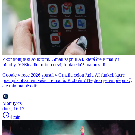
Zkontrolujte si soukromí, Gmail zapnul AI, která čte e-maily i
přílohy. Většina lidí o tom neví, funkce běží na pozadí
Google v roce 2026 spustil v Gmailu celou řadu AI funkcí, které
pracují s obsahem vašich e-mailů. Problém? Nejde o jeden přepínač,
ale minimálně o tři.
Mobify.cz
dnes, 16:17
4 min