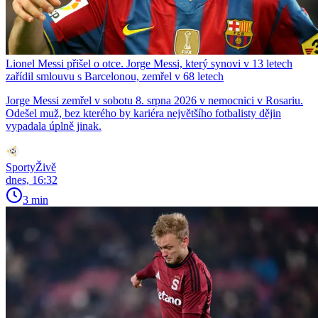
Lionel Messi přišel o otce. Jorge Messi, který synovi v 13 letech
zařídil smlouvu s Barcelonou, zemřel v 68 letech
Jorge Messi zemřel v sobotu 8. srpna 2026 v nemocnici v Rosariu.
Odešel muž, bez kterého by kariéra největšího fotbalisty dějin
vypadala úplně jinak.
SportyŽivě
dnes, 16:32
3 min