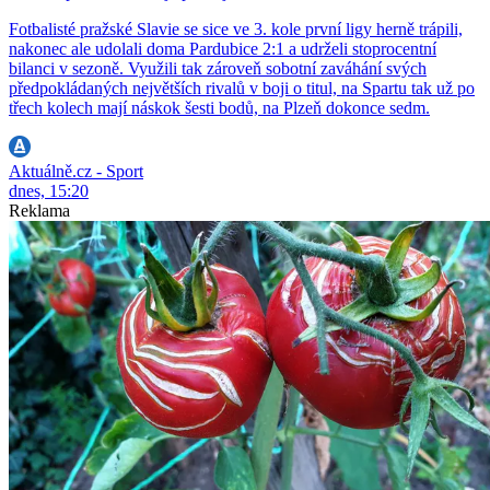
Fotbalisté pražské Slavie se sice ve 3. kole první ligy herně trápili,
nakonec ale udolali doma Pardubice 2:1 a udrželi stoprocentní
bilanci v sezoně. Využili tak zároveň sobotní zaváhání svých
předpokládaných největších rivalů v boji o titul, na Spartu tak už po
třech kolech mají náskok šesti bodů, na Plzeň dokonce sedm.
Aktuálně.cz - Sport
dnes, 15:20
Reklama