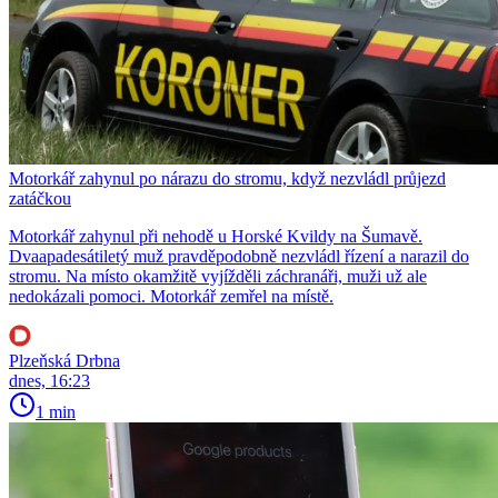
Motorkář zahynul po nárazu do stromu, když nezvládl průjezd
zatáčkou
Motorkář zahynul při nehodě u Horské Kvildy na Šumavě.
Dvaapadesátiletý muž pravděpodobně nezvládl řízení a narazil do
stromu. Na místo okamžitě vyjížděli záchranáři, muži už ale
nedokázali pomoci. Motorkář zemřel na místě.
Plzeňská Drbna
dnes, 16:23
1 min