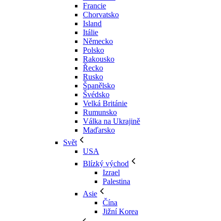
Francie
Chorvatsko
Island
Itálie
Německo
Polsko
Rakousko
Řecko
Rusko
Španělsko
Švédsko
Velká Británie
Rumunsko
Válka na Ukrajině
Maďarsko
Svět
USA
Blízký východ
Izrael
Palestina
Asie
Čína
Jižní Korea