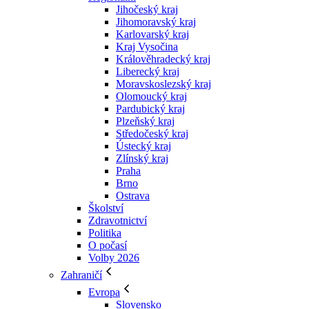
Jihočeský kraj
Jihomoravský kraj
Karlovarský kraj
Kraj Vysočina
Králověhradecký kraj
Liberecký kraj
Moravskoslezský kraj
Olomoucký kraj
Pardubický kraj
Plzeňský kraj
Středočeský kraj
Ústecký kraj
Zlínský kraj
Praha
Brno
Ostrava
Školství
Zdravotnictví
Politika
O počasí
Volby 2026
Zahraničí
Evropa
Slovensko