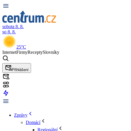
sobota 8. 8.
so 8. 8.
25°C
Internet
Firmy
Recepty
Slovníky
Přihlášení
Zprávy
Domácí
Regionální