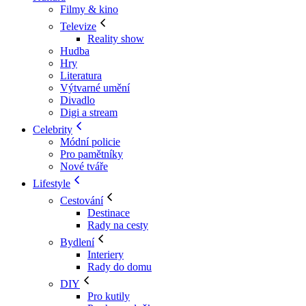
Filmy & kino
Televize
Reality show
Hudba
Hry
Literatura
Výtvarné umění
Divadlo
Digi a stream
Celebrity
Módní policie
Pro pamětníky
Nové tváře
Lifestyle
Cestování
Destinace
Rady na cesty
Bydlení
Interiery
Rady do domu
DIY
Pro kutily