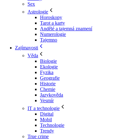
Sex
Astrologie
Horoskopy
Tarot a karty
Andělé a tajemná znamení
Numerologie
Tajemno
Zajímavosti
Věda
Biologie
Ekologie
Fyzika
Geografie
Historie
Chemie
Jazykověda
Vesmír
IT a technologie
Digital
Mobil
Technologie
Trendy
True crime