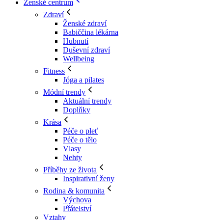
Ženské centrum
Zdraví
Ženské zdraví
Babiččina lékárna
Hubnutí
Duševní zdraví
Wellbeing
Fitness
Jóga a pilates
Módní trendy
Aktuální trendy
Doplňky
Krása
Péče o pleť
Péče o tělo
Vlasy
Nehty
Příběhy ze života
Inspirativní ženy
Rodina & komunita
Výchova
Přátelství
Vztahy