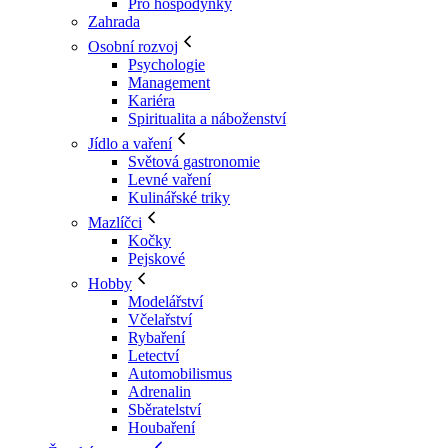
Pro hospodyňky
Zahrada
Osobní rozvoj
Psychologie
Management
Kariéra
Spiritualita a náboženství
Jídlo a vaření
Světová gastronomie
Levné vaření
Kulinářské triky
Mazlíčci
Kočky
Pejskové
Hobby
Modelářství
Včelařství
Rybaření
Letectví
Automobilismus
Adrenalin
Sběratelství
Houbaření