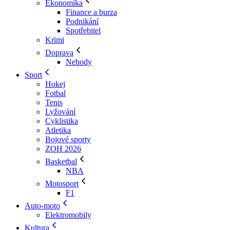
Ekonomika
Finance a burza
Podnikání
Spotřebitel
Krimi
Doprava
Nehody
Sport
Hokej
Fotbal
Tenis
Lyžování
Cyklistika
Atletika
Bojové sporty
ZOH 2026
Basketbal
NBA
Motosport
F1
Auto-moto
Elektromobily
Kultura