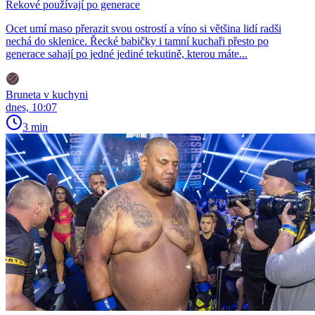
Řekové používají po generace
Ocet umí maso přerazit svou ostrostí a víno si většina lidí radši
nechá do sklenice. Řecké babičky i tamní kuchaři přesto po
generace sahají po jedné jediné tekutině, kterou máte...
Bruneta v kuchyni
dnes, 10:07
3 min