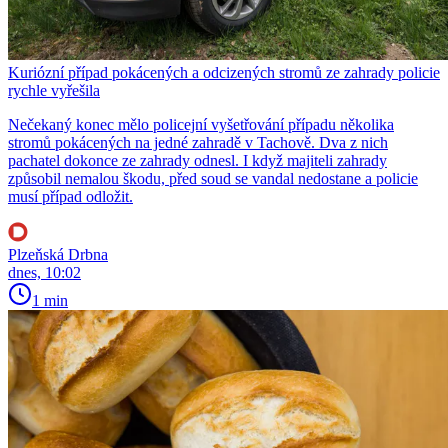
Kuriózní případ pokácených a odcizených stromů ze zahrady policie
rychle vyřešila
Nečekaný konec mělo policejní vyšetřování případu několika
stromů pokácených na jedné zahradě v Tachově. Dva z nich
pachatel dokonce ze zahrady odnesl. I když majiteli zahrady
způsobil nemalou škodu, před soud se vandal nedostane a policie
musí případ odložit.
Plzeňská Drbna
dnes, 10:02
1 min