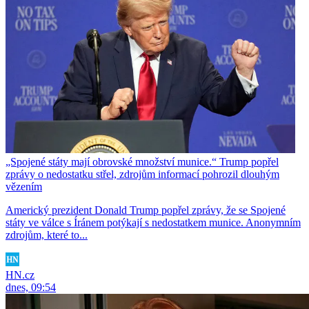
„Spojené státy mají obrovské množství munice.“ Trump popřel
zprávy o nedostatku střel, zdrojům informací pohrozil dlouhým
vězením
Americký prezident Donald Trump popřel zprávy, že se Spojené
státy ve válce s Íránem potýkají s nedostatkem munice. Anonymním
zdrojům, které to...
HN.cz
dnes, 09:54