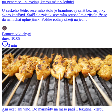
po generace 1 surovinu, kterou máte v lednici
U českého štědrovečerního stolu je bramborový salát bez majolky
skoro kacířství. Stačí ale zajet k severním sousedům a zjistíte, že se
dá namíchat úplně jinak. Polské rodiny sázejí na jednu...
Bruneta v kuchyni
dnes, 10:08
3 min
Ani ocet, ani víno. Do marinády na maso patří 1 tekutina, kterou