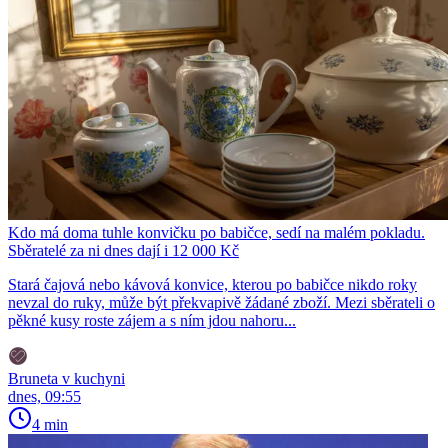
Kdo má doma tuhle konvičku po babičce, sedí na malém pokladu.
Sběratelé za ni dnes dají i 12 000 Kč
Stará čajová nebo kávová konvice, kterou po babičce nikdo roky
nevzal do ruky, může být překvapivě žádané zboží. Mezi sběrateli o
pěkné kusy roste zájem a s ním jdou nahoru...
Bruneta v kuchyni
dnes, 09:55
4 min