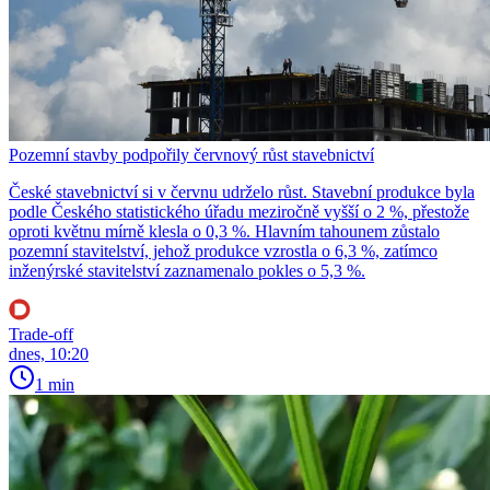
Pozemní stavby podpořily červnový růst stavebnictví
České stavebnictví si v červnu udrželo růst. Stavební produkce byla
podle Českého statistického úřadu meziročně vyšší o 2 %, přestože
oproti květnu mírně klesla o 0,3 %. Hlavním tahounem zůstalo
pozemní stavitelství, jehož produkce vzrostla o 6,3 %, zatímco
inženýrské stavitelství zaznamenalo pokles o 5,3 %.
Trade-off
dnes, 10:20
1 min