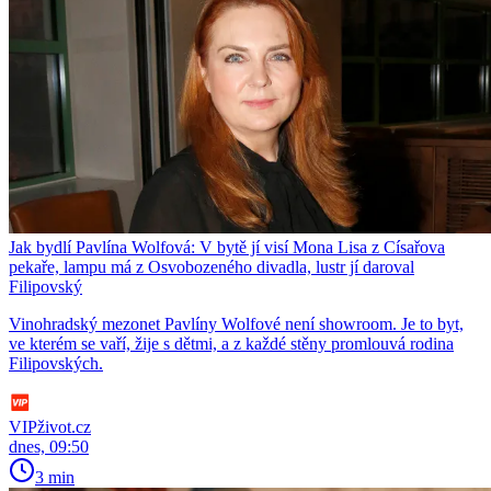
Jak bydlí Pavlína Wolfová: V bytě jí visí Mona Lisa z Císařova
pekaře, lampu má z Osvobozeného divadla, lustr jí daroval
Filipovský
Vinohradský mezonet Pavlíny Wolfové není showroom. Je to byt,
ve kterém se vaří, žije s dětmi, a z každé stěny promlouvá rodina
Filipovských.
VIPživot.cz
dnes, 09:50
3 min