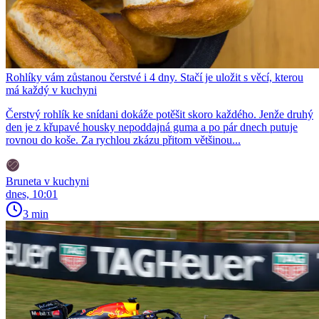
Rohlíky vám zůstanou čerstvé i 4 dny. Stačí je uložit s věcí, kterou
má každý v kuchyni
Čerstvý rohlík ke snídani dokáže potěšit skoro každého. Jenže druhý
den je z křupavé housky nepoddajná guma a po pár dnech putuje
rovnou do koše. Za rychlou zkázu přitom většinou...
Bruneta v kuchyni
dnes, 10:01
3 min