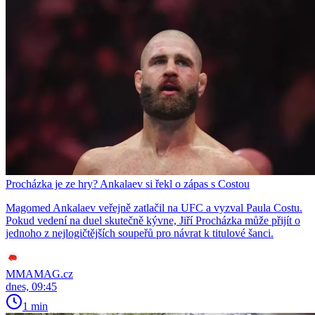
Procházka je ze hry? Ankalaev si řekl o zápas s Costou
Magomed Ankalaev veřejně zatlačil na UFC a vyzval Paula Costu.
Pokud vedení na duel skutečně kývne, Jiří Procházka může přijít o
jednoho z nejlogičtějších soupeřů pro návrat k titulové šanci.
MMAMAG.cz
dnes, 09:45
1 min