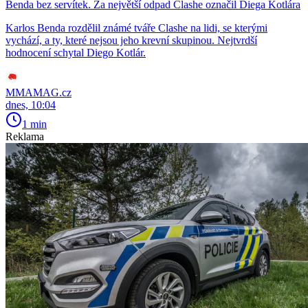
Benda bez servítek. Za největší odpad Clashe označil Diega Kotlára
Karlos Benda rozdělil známé tváře Clashe na lidi, se kterými
vychází, a ty, které nejsou jeho krevní skupinou. Nejtvrdší
hodnocení schytal Diego Kotlár.
MMAMAG.cz
dnes, 10:04
1 min
Reklama