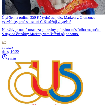
Čtyřčlenná rodina, 350 Kč týdně za jídlo. Markéta z Olomouce
vysvětluje, proč si ostatní Češi stěžují zbytečně
Ne vždy je nutné utratit za potraviny polovinu měsíčního rozpočtu.
S tipy od čtenářky Markéty vám šetření půjde samo.
adbz.cz
dnes, 10:22
2 min