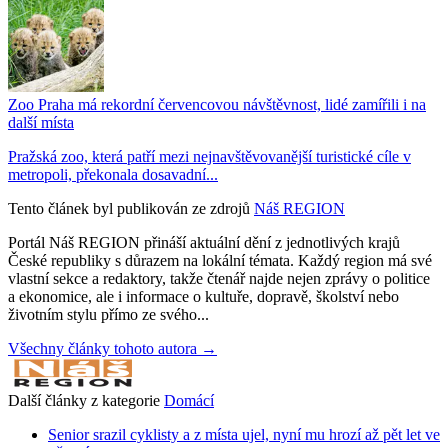
Zoo Praha má rekordní červencovou návštěvnost, lidé zamířili i na
další místa
Pražská zoo, která patří mezi nejnavštěvovanější turistické cíle v
metropoli, překonala dosavadní...
Tento článek byl publikován ze zdrojů
Náš REGION
Portál Náš REGION přináší aktuální dění z jednotlivých krajů
České republiky s důrazem na lokální témata. Každý region má své
vlastní sekce a redaktory, takže čtenář najde nejen zprávy o politice
a ekonomice, ale i informace o kultuře, dopravě, školství nebo
životním stylu přímo ze svého...
Všechny články tohoto autora →
Další články z kategorie
Domácí
Senior srazil cyklisty a z místa ujel, nyní mu hrozí až pět let ve