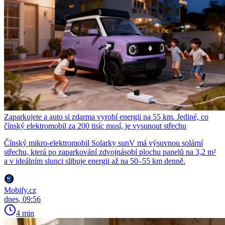
Zaparkujete a auto si zdarma vyrobí energii na 55 km. Jediné, co
čínský elektromobil za 200 tisíc musí, je vysunout střechu
Čínský mikro-elektromobil Solarky sunV má výsuvnou solární
střechu, která po zaparkování zdvojnásobí plochu panelů na 3,2 m²
a v ideálním slunci slibuje energii až na 50–55 km denně.
Mobify.cz
dnes, 09:56
4 min