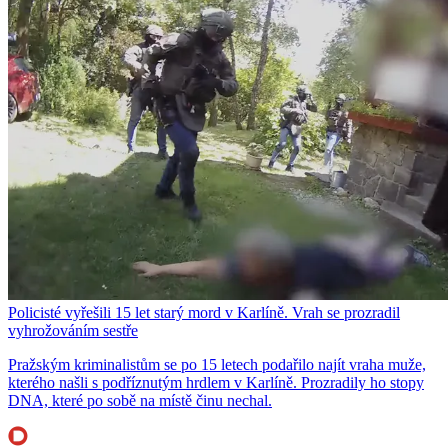
Policisté vyřešili 15 let starý mord v Karlíně. Vrah se prozradil
vyhrožováním sestře
Pražským kriminalistům se po 15 letech podařilo najít vraha muže,
kterého našli s podříznutým hrdlem v Karlíně. Prozradily ho stopy
DNA, které po sobě na místě činu nechal.