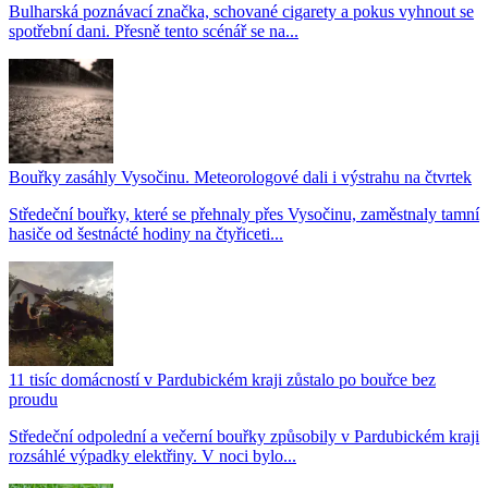
Bulharská poznávací značka, schované cigarety a pokus vyhnout se
spotřební dani. Přesně tento scénář se na...
Bouřky zasáhly Vysočinu. Meteorologové dali i výstrahu na čtvrtek
Středeční bouřky, které se přehnaly přes Vysočinu, zaměstnaly tamní
hasiče od šestnácté hodiny na čtyřiceti...
11 tisíc domácností v Pardubickém kraji zůstalo po bouřce bez
proudu
Středeční odpolední a večerní bouřky způsobily v Pardubickém kraji
rozsáhlé výpadky elektřiny. V noci bylo...