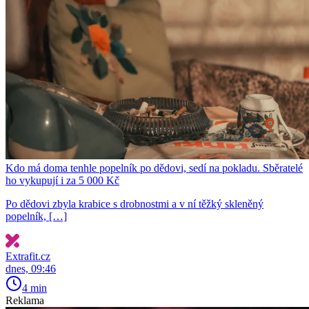
Kdo má doma tenhle popelník po dědovi, sedí na pokladu. Sběratelé
ho vykupují i za 5 000 Kč
Po dědovi zbyla krabice s drobnostmi a v ní těžký skleněný
popelník, […]
Extrafit.cz
dnes, 09:46
4 min
Reklama