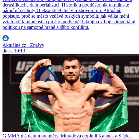
derusifikaci a deimperializaci. Historik a poddůstojník ukrajinské
námořní pěchoty Oleksandr Babič v rozhovoru pro Aktuálně,
popisuje, proč se město vzdává ruských symbolů, jak válka mění
vztah lidí k minulosti a proč je podle něj Ukrajina v boji s imperiální
politikou na samotné hraně širšího konfliktu.
Aktuálně.cz - Zprávy
dnes, 10:13
G MMA má datum premiéry. Muradova doplnili Kajínek a Sládek