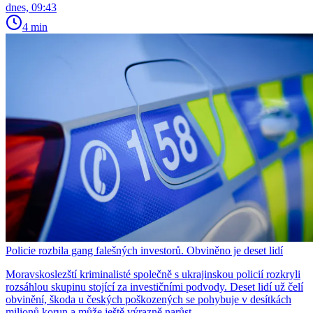
dnes, 09:43
4 min
Policie rozbila gang falešných investorů. Obviněno je deset lidí
Moravskoslezští kriminalisté společně s ukrajinskou policií rozkryli
rozsáhlou skupinu stojící za investičními podvody. Deset lidí už čelí
obvinění, škoda u českých poškozených se pohybuje v desítkách
milionů korun a může ještě výrazně narůst.