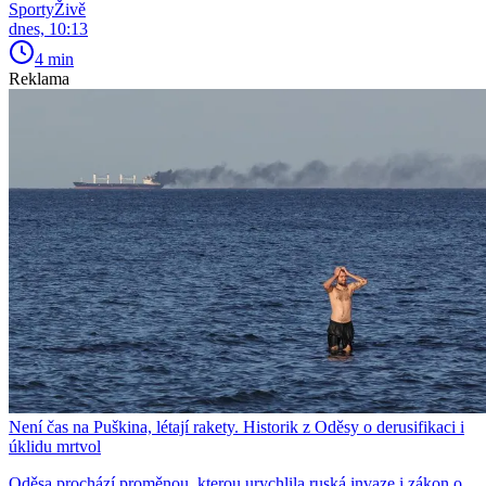
SportyŽivě
dnes, 10:13
4 min
Reklama
Není čas na Puškina, létají rakety. Historik z Oděsy o derusifikaci i
úklidu mrtvol
Oděsa prochází proměnou, kterou urychlila ruská invaze i zákon o