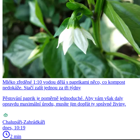
Mléko zředěné 1:10 vodou dělá s paprikami něco, co kompost
nedokáže. Stačí zalít jednou za tři týdny
Pěstování paprik je poměrně jednoduché. Aby vám však daly
opravdu maximální úrodu, musíte jim dopřát ty správné živiny.
Chalupáři-Zahrádkáři
dnes, 10:19
2 min