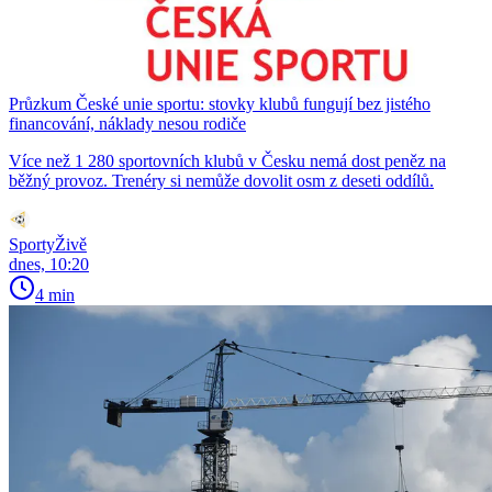
Průzkum České unie sportu: stovky klubů fungují bez jistého
financování, náklady nesou rodiče
Více než 1 280 sportovních klubů v Česku nemá dost peněz na
běžný provoz. Trenéry si nemůže dovolit osm z deseti oddílů.
SportyŽivě
dnes, 10:20
4 min