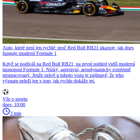
Auto, které není jen rychlé: proč Red Bull RB21 ukazuje, jak dnes
funguje moderní Formule 1
Když se podíváš na Red Bull RB21, na první pohled vidíš moderní
monopost Formule 1. Nízký, agresivní, aerodynamicky extrémně
propracovaný. Jenže právě u tohoto vozu je zajímavé, že jeho
význam neleží jen v tom, jak rychle dokáže jet.
Vše o sportu
dnes, 10:00
3 min