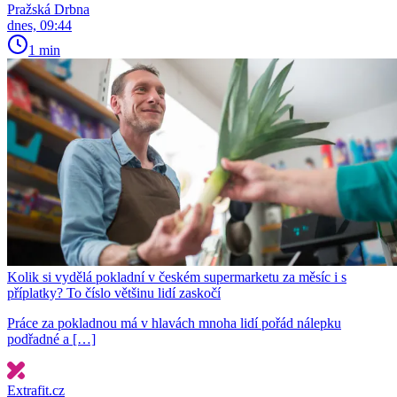
Pražská Drbna
dnes, 09:44
1 min
Kolik si vydělá pokladní v českém supermarketu za měsíc i s
příplatky? To číslo většinu lidí zaskočí
Práce za pokladnou má v hlavách mnoha lidí pořád nálepku
podřadné a […]
Extrafit.cz