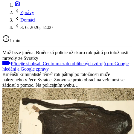
Zprávy
Domácí
3. 6. 2026, 14:00
1 min
Muž beze jména. Brněnská policie už skoro rok pátrá po totožnosti
mrtvoly ze Svratky
Přidejte si obsah Centrum.cz do oblíbených zdrojů pro Google
hledání a Google zprávy
Brněnští kriminalisté téměř rok pátrají po totožnosti muže
nalezeného v řece Svratce. Znovu se proto obrací na veřejnost se
žádostí o pomoc. Na policejním webu…