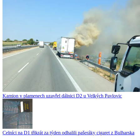
Kamion v plamenech uzavřel dálnici D2 u Velkých Pavlovic
Celníci na D1 třikrát za týden odhalili pašeráky cigaret z Bulharska