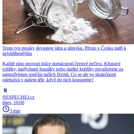
Tento typ mouky devastuje játra a slinivku. Přesto v Česku patří k
nejoblíbenějším
Každé ráno provoní tisíce domácností čerstvé pečivo. Křupavé
rohlíky, nadýchané loupáky nebo sladké koblihy považujeme za
samozřejmou součást našich životů. Co se ale ve skutečnosti
odehrává v našem těle, když do nich kousneme?
NESPECHEJ.cz
dnes, 10:00
3 min