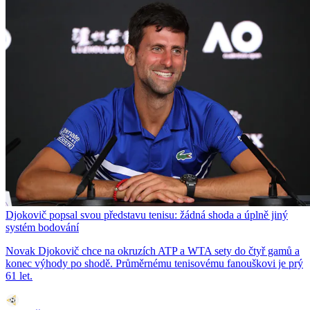
Djokovič popsal svou představu tenisu: žádná shoda a úplně jiný
systém bodování
Novak Djokovič chce na okruzích ATP a WTA sety do čtyř gamů a
konec výhody po shodě. Průměrnému tenisovému fanouškovi je prý
61 let.