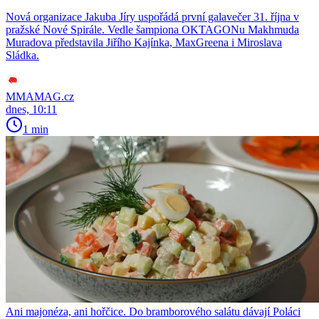
Nová organizace Jakuba Jíry uspořádá první galavečer 31. října v
pražské Nové Spirále. Vedle šampiona OKTAGONu Makhmuda
Muradova představila Jiřího Kajínka, MaxGreena i Miroslava
Sládka.
MMAMAG.cz
dnes, 10:11
1 min
Ani majonéza, ani hořčice. Do bramborového salátu dávají Poláci