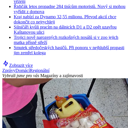
vězení
Řidičák letos propadne 284 tisícům motoristů. Nový si mohou
vyřídit z domova
Kraj nabízí za Dynamo 32,55 milionu. Převod akcií chce
dokončit co nejrychleji
Silničáři kvůli pracím na dálnicích D1 a D2 opět uzavřou
Kaštanovou ulici
Trojici nově narozených rozkošných nosálů si v zoo jejich
matka přísně střeží
Smutek středočeských hasičů. Při ponoru v nejhlubší propasti
jim zemřel kolega
Zobrazit více
Zprávy
Domácí
Regionální
Vybrali jsme pro vás
Magazíny a zajímavosti