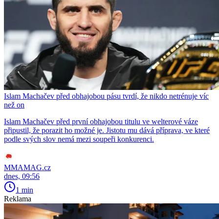
Islam Machačev před obhajobou pásu tvrdí, že nikdo netrénuje víc
než on
Islam Machačev před první obhajobou titulu ve welterové váze
připustil, že porazit ho možné je. Jistotu mu dává příprava, ve které
podle svých slov nemá mezi soupeři konkurenci.
MMAMAG.cz
dnes, 09:56
1 min
Reklama