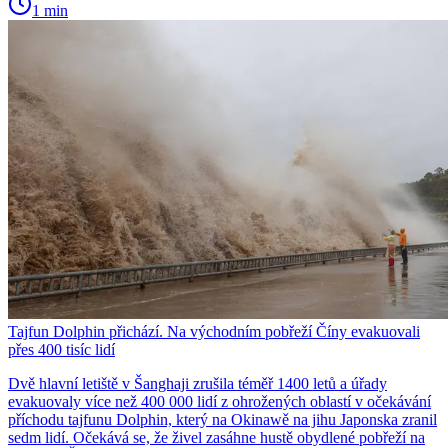
1 min
Tajfun Dolphin přichází. Na východním pobřeží Číny evakuovali
přes 400 tisíc lidí
Dvě hlavní letiště v Šanghaji zrušila téměř 1400 letů a úřady
evakuovaly více než 400 000 lidí z ohrožených oblastí v očekávání
příchodu tajfunu Dolphin, který na Okinawě na jihu Japonska zranil
sedm lidí. Očekává se, že živel zasáhne hustě obydlené pobřeží na