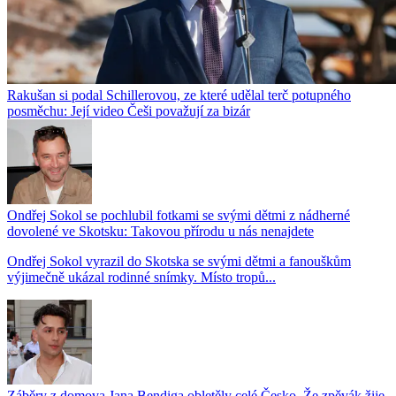
Rakušan si podal Schillerovou, ze které udělal terč potupného
posměchu: Její video Češi považují za bizár
Ondřej Sokol se pochlubil fotkami se svými dětmi z nádherné
dovolené ve Skotsku: Takovou přírodu u nás nenajdete
Ondřej Sokol vyrazil do Skotska se svými dětmi a fanouškům
výjimečně ukázal rodinné snímky. Místo tropů...
Záběry z domova Jana Bendiga obletěly celé Česko. Že zpěvák žije