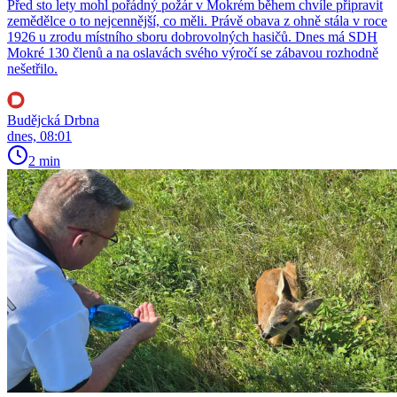
Před sto lety mohl pořádný požár v Mokrém během chvíle připravit
zemědělce o to nejcennější, co měli. Právě obava z ohně stála v roce
1926 u zrodu místního sboru dobrovolných hasičů. Dnes má SDH
Mokré 130 členů a na oslavách svého výročí se zábavou rozhodně
nešetřilo.
Budějcká Drbna
dnes, 08:01
2 min