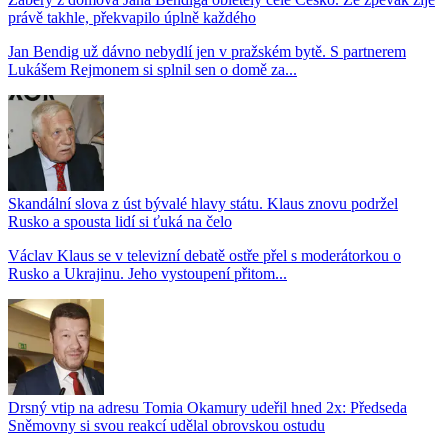
právě takhle, překvapilo úplně každého
Jan Bendig už dávno nebydlí jen v pražském bytě. S partnerem
Lukášem Rejmonem si splnil sen o domě za...
Skandální slova z úst bývalé hlavy státu. Klaus znovu podržel
Rusko a spousta lidí si ťuká na čelo
Václav Klaus se v televizní debatě ostře přel s moderátorkou o
Rusko a Ukrajinu. Jeho vystoupení přitom...
Drsný vtip na adresu Tomia Okamury udeřil hned 2x: Předseda
Sněmovny si svou reakcí udělal obrovskou ostudu