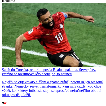
Reklama
Salah do Turecka, rekordní posila Realu a pak tma. Server, bez
kterého se přestupové léto neobejde, to neunesl
Nejdřív se objevovalo hlášení o špatné bráně, potom už jen prázdná
stránka. Německý server Transfermarkt, kam míří každý, kdo chce
vědět, kolik který fotbalista stojí, se uprostřed nejrušnějšího období
roku prostě položil.