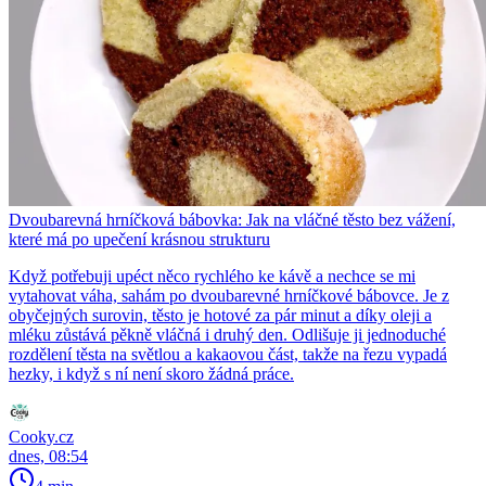
Dvoubarevná hrníčková bábovka: Jak na vláčné těsto bez vážení,
které má po upečení krásnou strukturu
Když potřebuji upéct něco rychlého ke kávě a nechce se mi
vytahovat váha, sahám po dvoubarevné hrníčkové bábovce. Je z
obyčejných surovin, těsto je hotové za pár minut a díky oleji a
mléku zůstává pěkně vláčná i druhý den. Odlišuje ji jednoduché
rozdělení těsta na světlou a kakaovou část, takže na řezu vypadá
hezky, i když s ní není skoro žádná práce.
Cooky.cz
dnes, 08:54