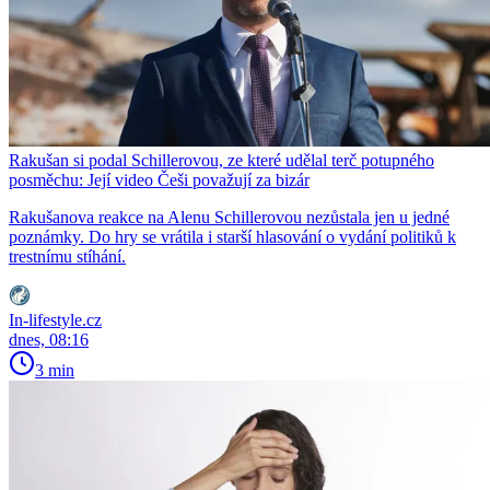
Rakušan si podal Schillerovou, ze které udělal terč potupného
posměchu: Její video Češi považují za bizár
Rakušanova reakce na Alenu Schillerovou nezůstala jen u jedné
poznámky. Do hry se vrátila i starší hlasování o vydání politiků k
trestnímu stíhání.
In-lifestyle.cz
dnes, 08:16
3 min