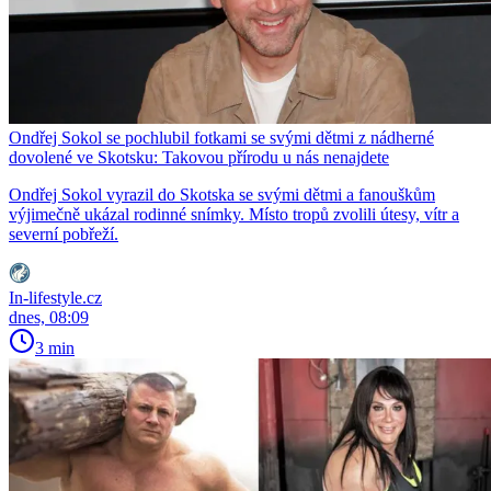
Ondřej Sokol se pochlubil fotkami se svými dětmi z nádherné
dovolené ve Skotsku: Takovou přírodu u nás nenajdete
Ondřej Sokol vyrazil do Skotska se svými dětmi a fanouškům
výjimečně ukázal rodinné snímky. Místo tropů zvolili útesy, vítr a
severní pobřeží.
In-lifestyle.cz
dnes, 08:09
3 min