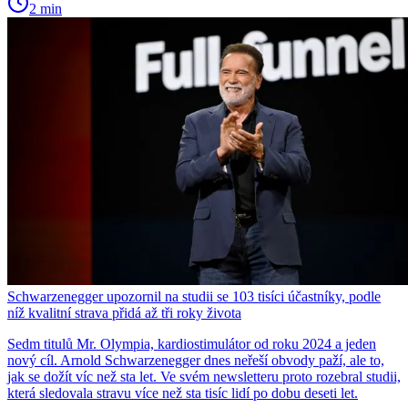
2 min
Schwarzenegger upozornil na studii se 103 tisíci účastníky, podle
níž kvalitní strava přidá až tři roky života
Sedm titulů Mr. Olympia, kardiostimulátor od roku 2024 a jeden
nový cíl. Arnold Schwarzenegger dnes neřeší obvody paží, ale to,
jak se dožít víc než sta let. Ve svém newsletteru proto rozebral studii,
která sledovala stravu více než sta tisíc lidí po dobu deseti let.