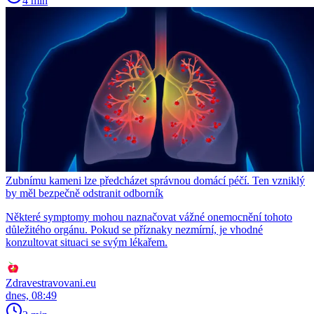
4 min
Zubnímu kameni lze předcházet správnou domácí péčí. Ten vzniklý
by měl bezpečně odstranit odborník
Některé symptomy mohou naznačovat vážné onemocnění tohoto
důležitého orgánu. Pokud se příznaky nezmírní, je vhodné
konzultovat situaci se svým lékařem.
Zdravestravovani.eu
dnes, 08:49