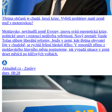
Třetina občanů je chudá, hrozí krize. Vyřeší problémy malé země
muž s motorovkou?
Moldavsko, nejchudší země Evropy, znovu svírá energetická krize,
politické spory i rostoucí nedůvěra veřejnosti. Nový premiér Vasile
Tofan slibuje liberální reformy. Jenže v zemi, kde třetina obyvatel
žije v chudobě, se rychlá řešení hledají těžko. V reportáži přímo z
moldavského hlavního města popisujeme, jak vypadá situace v zemi
deset měsíců po klíčových volbách.
Aktuálně.cz - Zprávy
dnes, 08:28