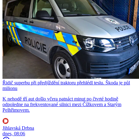
Řidič superbu při předjíždění traktoru přehlédl teslu. Škoda je půl
milionu
K nehodě tří aut došlo včera patnáct minut po čtvrté hodině
odpoledne na frekventované silnici mezi Čížkovem a Starým
Pelhřimovem.
Jihlavská Drbna
dnes, 08:06