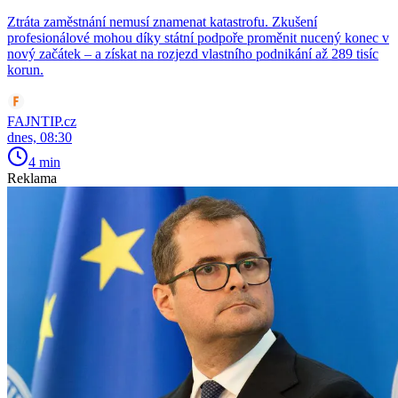
Ztráta zaměstnání nemusí znamenat katastrofu. Zkušení
profesionálové mohou díky státní podpoře proměnit nucený konec v
nový začátek – a získat na rozjezd vlastního podnikání až 289 tisíc
korun.
FAJNTIP.cz
dnes, 08:30
4 min
Reklama