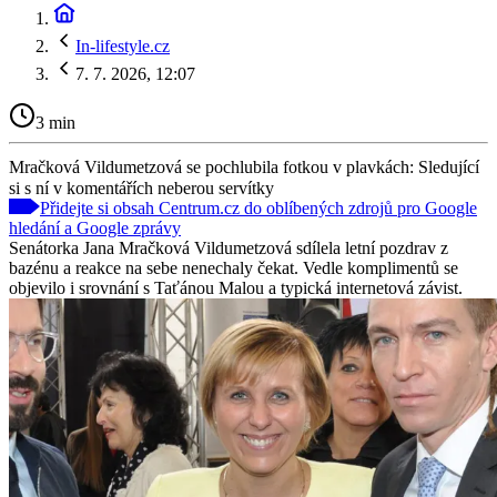
In-lifestyle.cz
7. 7. 2026, 12:07
3 min
Mračková Vildumetzová se pochlubila fotkou v plavkách: Sledující
si s ní v komentářích neberou servítky
Přidejte si obsah Centrum.cz do oblíbených zdrojů pro Google
hledání a Google zprávy
Senátorka Jana Mračková Vildumetzová sdílela letní pozdrav z
bazénu a reakce na sebe nenechaly čekat. Vedle komplimentů se
objevilo i srovnání s Taťánou Malou a typická internetová závist.