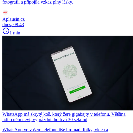
fotografii a připojila vzkaz plný lásky.
Aplausin.cz
dnes, 08:43
1 min
WhatsApp má skrytý koš, který žere gigabajty v telefonu. Většina
lidí o něm neví, vyprázdnit ho trvá 30 sekund
WhatsApp ve vašem telefonu tiše hromadí fotky, videa a