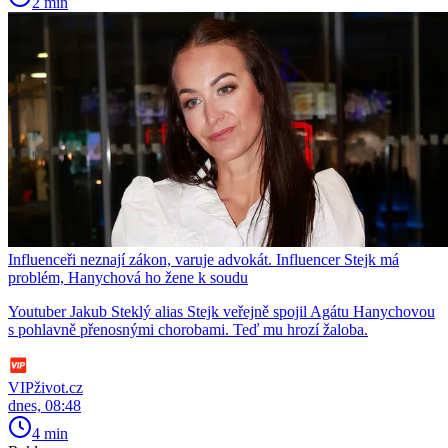
2 min
Influenceři neznají zákon, varuje advokát. Influencer Stejk má
problém, Hanychová ho žene k soudu
Youtuber Jakub Steklý alias Stejk veřejně spojil Agátu Hanychovou
s pohlavně přenosnými chorobami. Teď mu hrozí žaloba.
VIPživot.cz
dnes, 08:48
4 min