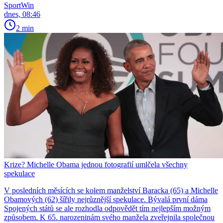
SportWin
dnes, 08:46
2 min
Krize? Michelle Obama jednou fotografií umlčela všechny
spekulace
V posledních měsících se kolem manželství Baracka (65) a Michelle
Obamových (62) šířily nejrůznější spekulace. Bývalá první dáma
Spojených států se ale rozhodla odpovědět tím nejlepším možným
způsobem. K 65. narozeninám svého manžela zveřejnila společnou