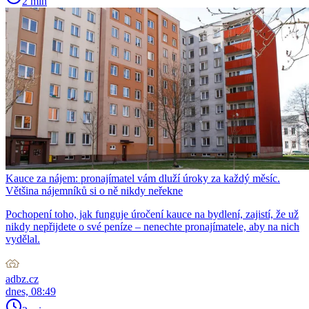
2 min
Kauce za nájem: pronajímatel vám dluží úroky za každý měsíc.
Většina nájemníků si o ně nikdy neřekne
Pochopení toho, jak funguje úročení kauce na bydlení, zajistí, že už
nikdy nepřijdete o své peníze – nenechte pronajímatele, aby na nich
vydělal.
adbz.cz
dnes, 08:49