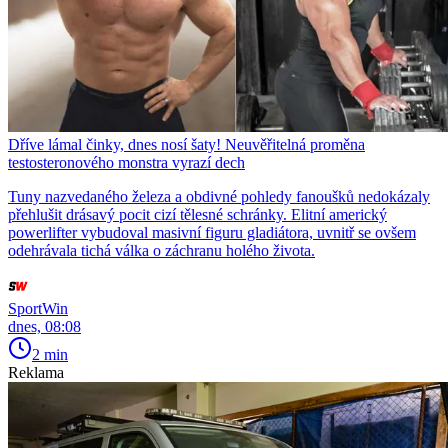
Dříve lámal činky, dnes nosí šaty! Neuvěřitelná proměna
testosteronového monstra vyrazí dech
Tuny nazvedaného železa a obdivné pohledy fanoušků nedokázaly
přehlušit drásavý pocit cizí tělesné schránky. Elitní americký
powerlifter vybudoval masivní figuru gladiátora, uvnitř se ovšem
odehrávala tichá válka o záchranu holého života.
SportWin
dnes, 08:08
2 min
Reklama