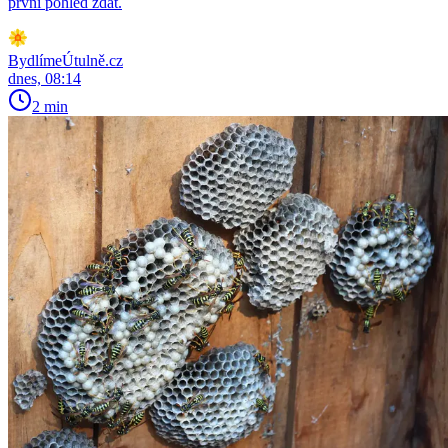
první pohled zdát.
BydlímeÚtulně.cz
dnes, 08:14
2 min