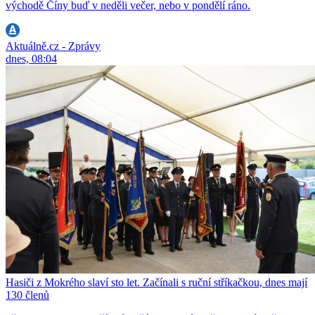
východě Číny buď v neděli večer, nebo v pondělí ráno.
Aktuálně.cz - Zprávy
dnes, 08:04
Hasiči z Mokrého slaví sto let. Začínali s ruční stříkačkou, dnes mají
130 členů