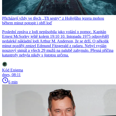
Přicházejí vždy ve třech „Tři sestry“ z Hořejšího jezera mohou
během minut potopit i obří loď
Poslední zpráva z lodi nepůsobila jako volání o pomoc. Kapitán
Ernest McSorley ještě kolem 19:10 10. listopadu 1975 odpověděl
nedaleké nákladní lodi Arthur M. Anderson, že se drží. O několik
minut později zmizel Edmund Fitzgerald z radaru. Nebyl vyslán
nouzový signál a všech 29 mužů na palubě zahynulo. Přesná příčina
katastrofy nebyla nikdy s jistotou určena.
Kód Enigma
dnes, 08:11
6 min