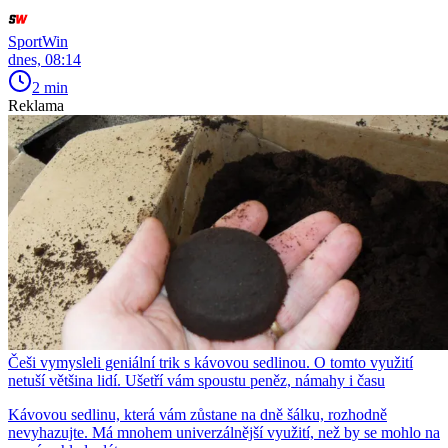
SportWin
dnes, 08:14
2 min
Reklama
Češi vymysleli geniální trik s kávovou sedlinou. O tomto využití
netuší většina lidí. Ušetří vám spoustu peněz, námahy i času
Kávovou sedlinu, která vám zůstane na dně šálku, rozhodně
nevyhazujte. Má mnohem univerzálnější využití, než by se mohlo na