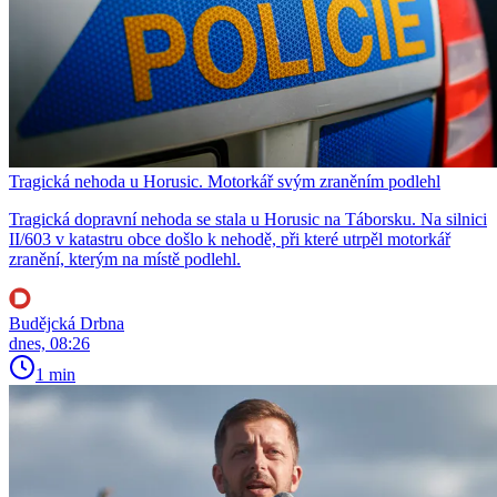
Tragická nehoda u Horusic. Motorkář svým zraněním podlehl
Tragická dopravní nehoda se stala u Horusic na Táborsku. Na silnici
II/603 v katastru obce došlo k nehodě, při které utrpěl motorkář
zranění, kterým na místě podlehl.
Budějcká Drbna
dnes, 08:26
1 min