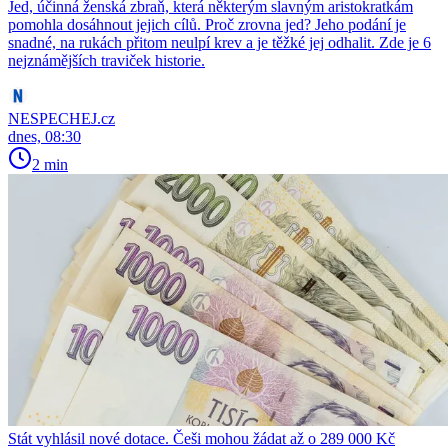
Jed, účinná ženská zbraň, která některým slavným aristokratkám
pomohla dosáhnout jejich cílů. Proč zrovna jed? Jeho podání je
snadné, na rukách přitom neulpí krev a je těžké jej odhalit. Zde je 6
nejznámějších traviček historie.
NESPECHEJ.cz
dnes, 08:30
2 min
Stát vyhlásil nové dotace. Češi mohou žádat až o 289 000 Kč