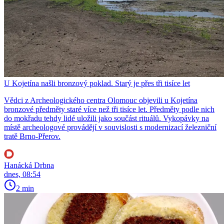
U Kojetína našli bronzový poklad. Starý je přes tři tisíce let
Vědci z Archeologického centra Olomouc objevili u Kojetína
bronzové předměty staré více než tři tisíce let. Předměty podle nich
do mokřadu tehdy lidé uložili jako součást rituálů. Vykopávky na
místě archeologové provádějí v souvislosti s modernizací železniční
tratě Brno-Přerov.
Hanácká Drbna
dnes, 08:54
2 min