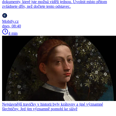
dokumenty, které jste možná viděli jednou. Uvolnit místo přitom
zvládnete dřív, než dočtete tento odstavec.
Mobify.cz
dnes, 08:40
4 min
Nejslavnější travičky v historii byly královny a jiné významné
šlechtičny. Jed jim významně pomohl ke slávě