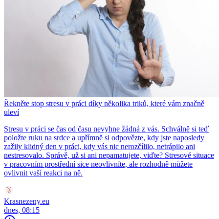
Řekněte stop stresu v práci díky několika triků, které vám značně
uleví
Stresu v práci se čas od času nevyhne žádná z vás. Schválně si teď
položte ruku na srdce a upřímně si odpovězte, kdy jste naposledy
zažily klidný den v práci, kdy vás nic nerozčílilo, netrápilo ani
nestresovalo. Správě, už si ani nepamatujete, viďte? Stresové situace
v pracovním prostřední sice neovlivníte, ale rozhodně můžete
ovlivnit vaší reakci na ně.
Krasnezeny.eu
dnes, 08:15