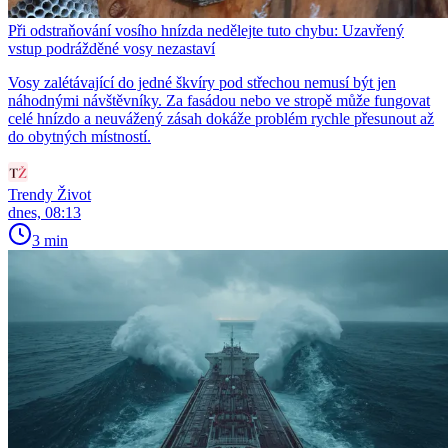
Při odstraňování vosího hnízda nedělejte tuto chybu: Uzavřený
vstup podrážděné vosy nezastaví
Vosy zalétávající do jedné škvíry pod střechou nemusí být jen
náhodnými návštěvníky. Za fasádou nebo ve stropě může fungovat
celé hnízdo a neuvážený zásah dokáže problém rychle přesunout až
do obytných místností.
Trendy Život
dnes, 08:13
3 min