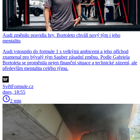
Audi změnilo pravidla hry. Bortoleto chválí nový tým i jeho
mentalitu
Audi vstoupilo do formule 1 s velkými ambicemi a jeho příchod
znamenal pro bývalý tým Sauber zásadní změnu. Podle Gabriela
Bortoleta se proměnila nejen finanční situace a technické zázemí, ale
především mentalita celého týmu.
SvětFormule.cz
dnes, 18:55
2 min