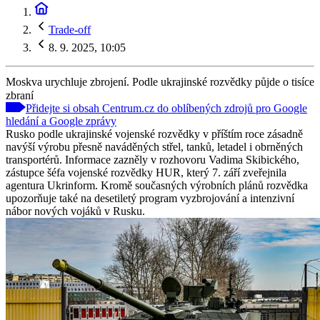
Trade-off
8. 9. 2025, 10:05
Moskva urychluje zbrojení. Podle ukrajinské rozvědky půjde o tisíce
zbraní
Přidejte si obsah Centrum.cz do oblíbených zdrojů pro Google
hledání a Google zprávy
Rusko podle ukrajinské vojenské rozvědky v příštím roce zásadně
navýší výrobu přesně naváděných střel, tanků, letadel i obrněných
transportérů. Informace zazněly v rozhovoru Vadima Skibického,
zástupce šéfa vojenské rozvědky HUR, který 7. září zveřejnila
agentura Ukrinform. Kromě současných výrobních plánů rozvědka
upozorňuje také na desetiletý program vyzbrojování a intenzivní
nábor nových vojáků v Rusku.