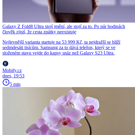
Galaxy Z Fold8 Ultra stojí jmění, ale stojí za to. Po pár hodinách
člověk zjistí, že cesta zpátky neexistuje
Nejlevnější varianta startuje na 53 999 Kč, ta nejdražší se blíží
sedmdesáti tisícům. Samsung za to dává telefon, který se ve
složeném stavu vejde do kapsy snáz než Galaxy S23 Ultra.
Mobify.cz
dnes, 19:53
5 min