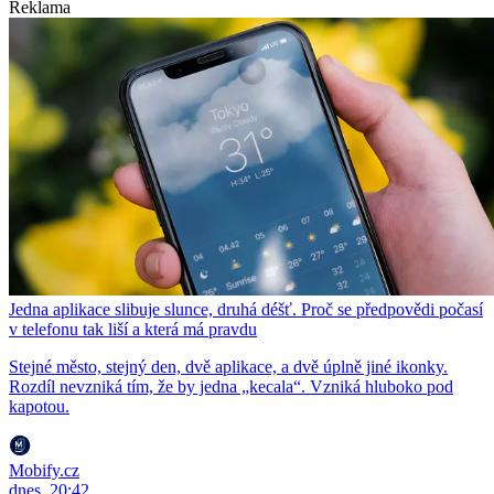
Reklama
Jedna aplikace slibuje slunce, druhá déšť. Proč se předpovědi počasí
v telefonu tak liší a která má pravdu
Stejné město, stejný den, dvě aplikace, a dvě úplně jiné ikonky.
Rozdíl nevzniká tím, že by jedna „kecala“. Vzniká hluboko pod
kapotou.
Mobify.cz
dnes, 20:42