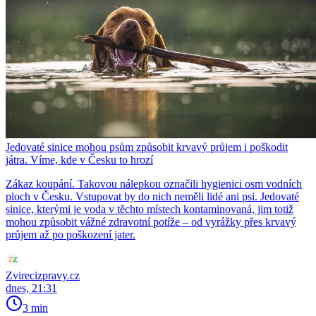
Jedovaté sinice mohou psům způsobit krvavý průjem i poškodit
játra. Víme, kde v Česku to hrozí
Zákaz koupání. Takovou nálepkou označili hygienici osm vodních
ploch v Česku. Vstupovat by do nich neměli lidé ani psi. Jedovaté
sinice, kterými je voda v těchto místech kontaminovaná, jim totiž
mohou způsobit vážné zdravotní potíže – od vyrážky přes krvavý
průjem až po poškození jater.
Zvirecizpravy.cz
dnes, 21:31
3 min