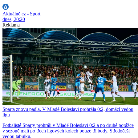
Aktuálně.cz - Sport
dnes, 20:20
Reklama
Sparta znovu padla. V Mladé Boleslavi prohrála 0:2, domácí vedou
ligu
Fotbalisté Sparty prohráli v Mladé Boleslavi 0:2 a po druhé porážce
v sezoně mají po třech ligových kolech pouze tři body. Středočeši
vedou tabulku.