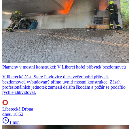
Plameny v mostní konstrukci: V Liberci hořel příbytek bezdomovců
V liberecké části Staré Pavlovice dnes večer hořel příbytek
bezdomovců vybudovaný přímo uvnitř mostní konstrukce. Zásah
profesionálních jednotek zamezil dalším škodám a požár se podařilo
rychle zlikvidovat.
Liberecká Drbna
dnes, 18:52
1 min