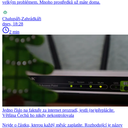
velkým problémem. Mnoho prostředků už máte doma.
Chalupáři-Zahrádkáři
dnes, 18:28
2 min
Jedno číslo na faktuře za internet prozradí, jestli (ne)přeplácíte.
Většina Čechů ho nikdy nekontrolovala
Nejde o částku, kterou každý měsíc zaplatíte. Rozhodující je název