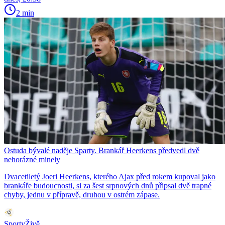
2 min
Ostuda bývalé naděje Sparty. Brankář Heerkens předvedl dvě
nehorázné minely
Dvacetiletý Joeri Heerkens, kterého Ajax před rokem kupoval jako
brankáře budoucnosti, si za šest srpnových dnů připsal dvě trapné
chyby, jednu v přípravě, druhou v ostrém zápase.
SportyŽivě