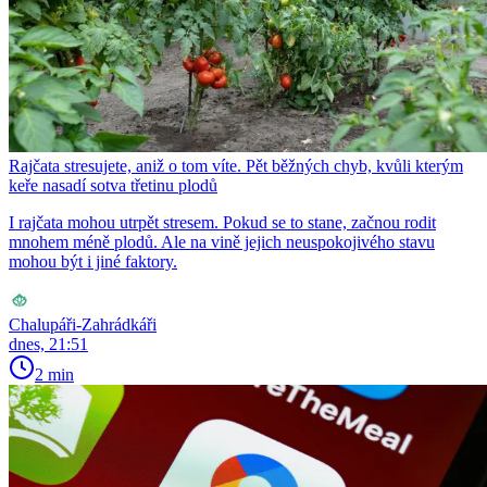
Rajčata stresujete, aniž o tom víte. Pět běžných chyb, kvůli kterým
keře nasadí sotva třetinu plodů
I rajčata mohou utrpět stresem. Pokud se to stane, začnou rodit
mnohem méně plodů. Ale na vině jejich neuspokojivého stavu
mohou být i jiné faktory.
Chalupáři-Zahrádkáři
dnes, 21:51
2 min