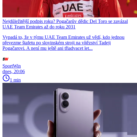
Nejdůležitější podpis roku? Pogačarův dědic Del Toro se zavázal
UAE Team Emirates až do roku 2031
Vypadá to, že v týmu UAE Team Emirates už vědí, kdo jednou
převezme štafetu po slovinském stroji na vítězství Tadeji
Pogačarovi. A není mu ještě ani třiadvacet let...
SportWin
dnes, 20:06
1 min