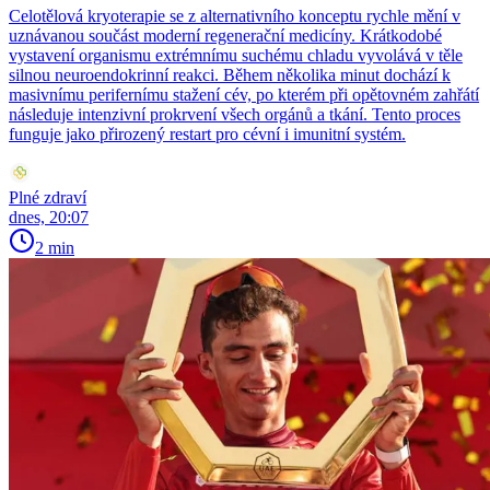
Celotělová kryoterapie se z alternativního konceptu rychle mění v
uznávanou součást moderní regenerační medicíny. Krátkodobé
vystavení organismu extrémnímu suchému chladu vyvolává v těle
silnou neuroendokrinní reakci. Během několika minut dochází k
masivnímu perifernímu stažení cév, po kterém při opětovném zahřátí
následuje intenzivní prokrvení všech orgánů a tkání. Tento proces
funguje jako přirozený restart pro cévní i imunitní systém.
Plné zdraví
dnes, 20:07
2 min