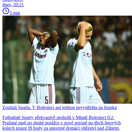
dnes, 20:21
3 min
Zoufalá Sparta. V Boleslavi ani jednou nevystřelila na branku
Fotbalisté Sparty překvapivě prohráli v Mladé Boleslavi 0:2.
Pražané mají po druhé porážce v nové sezoně po třech ligových
kolech pouze tři body za upocené domácí vítězství nad Zlínem.