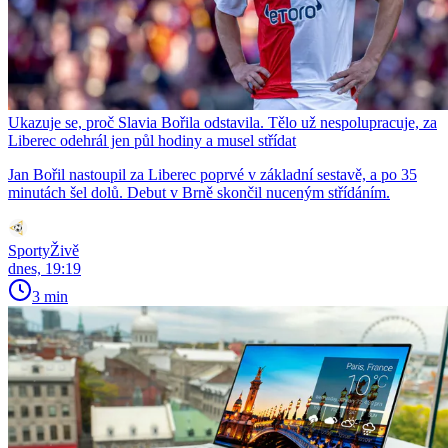
Ukazuje se, proč Slavia Bořila odstavila. Tělo už nespolupracuje, za
Liberec odehrál jen půl hodiny a musel střídat
Jan Bořil nastoupil za Liberec poprvé v základní sestavě, a po 35
minutách šel dolů. Debut v Brně skončil nuceným střídáním.
SportyŽivě
dnes, 19:19
3 min