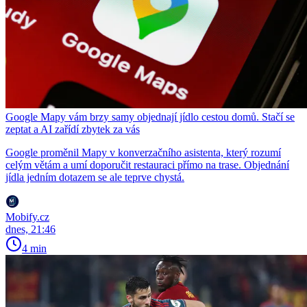
Google Mapy vám brzy samy objednají jídlo cestou domů. Stačí se
zeptat a AI zařídí zbytek za vás
Google proměnil Mapy v konverzačního asistenta, který rozumí
celým větám a umí doporučit restauraci přímo na trase. Objednání
jídla jedním dotazem se ale teprve chystá.
Mobify.cz
dnes, 21:46
4 min