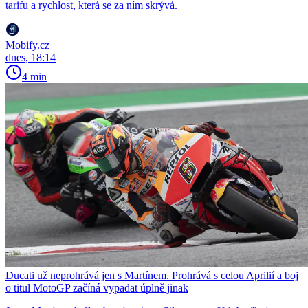
tarifu a rychlost, která se za ním skrývá.
Mobify.cz
dnes, 18:14
4 min
Ducati už neprohrává jen s Martínem. Prohrává s celou Aprilií a boj
o titul MotoGP začíná vypadat úplně jinak