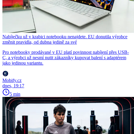
Nabíječku už v krabici notebooku nenajdete. EU donutila výrobce
změnit pravidla, od dubna jedině za své
Pro notebooky prodávané v EU platí povinnost nabíjení přes USB-
C, a výrobci už nesmí nutit zákazníky kupovat balení s adaptérem
jako jedinou variantu.
Mobify.cz
dnes, 19:17
5 min