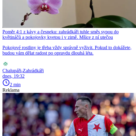
Poměr 4:1 z kávy a česneku: zahrádkáři tuhle směs sypou do
květináčů a pokojovky kvetou i v zimě. Mšice z ní utečou
Pokojové rostliny je třeba vždy správně vyživit. Pokud to dokážete,
budou vám dělat radost po opravdu dlouhá léta.
Chalupáři-Zahrádkáři
dnes, 19:32
2 min
Reklama