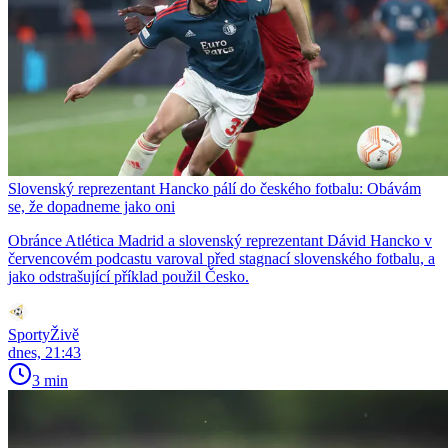
Slovenský reprezentant Hancko pálí do českého fotbalu: Obávám
se, že dopadneme jako oni
Obránce Atlética Madrid a slovenský reprezentant Dávid Hancko v
červencovém podcastu varoval před stagnací slovenského fotbalu, a
jako odstrašující příklad použil Česko.
SportyŽivě
dnes, 21:43
3 min