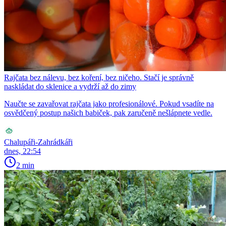
Rajčata bez nálevu, bez koření, bez ničeho. Stačí je správně
naskládat do sklenice a vydrží až do zimy
Naučte se zavařovat rajčata jako profesionálové. Pokud vsadíte na
osvědčený postup našich babiček, pak zaručeně nešlápnete vedle.
Chalupáři-Zahrádkáři
dnes, 22:54
2 min