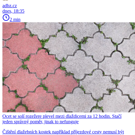
adbz.cz
dnes, 18:35
2 min
Ocet se solí rozežere plevel mezi dlaždicemi za 12 hodin. Stačí
jeden správný poměr, jinak to nefunguje
Čištění dlažebních kostek například příjezdové cesty nemusí být