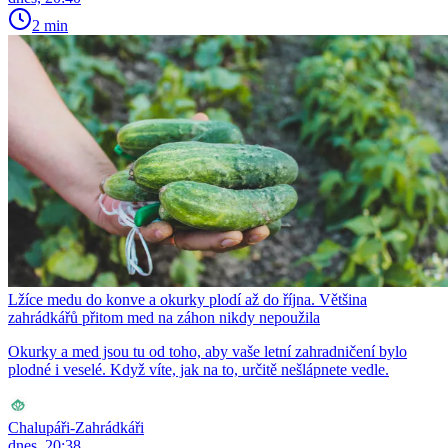
2 min
Lžíce medu do konve a okurky plodí až do října. Většina
zahrádkářů přitom med na záhon nikdy nepoužila
Okurky a med jsou tu od toho, aby vaše letní zahradničení bylo
plodné i veselé. Když víte, jak na to, určitě nešlápnete vedle.
Chalupáři-Zahrádkáři
dnes, 20:38