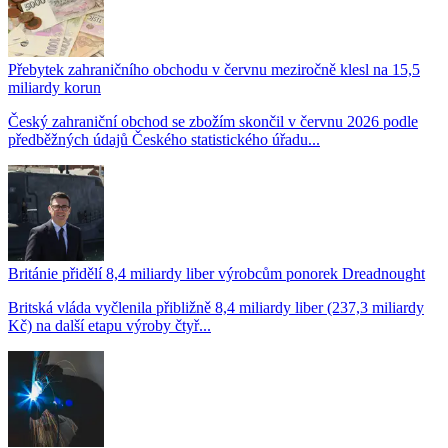
Přebytek zahraničního obchodu v červnu meziročně klesl na 15,5
miliardy korun
Český zahraniční obchod se zbožím skončil v červnu 2026 podle
předběžných údajů Českého statistického úřadu...
Británie přidělí 8,4 miliardy liber výrobcům ponorek Dreadnought
Britská vláda vyčlenila přibližně 8,4 miliardy liber (237,3 miliardy
Kč) na další etapu výroby čtyř...