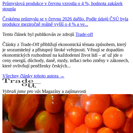
Průmyslová produkce v červnu vzrostla o 4 %, hodnota zakázek
stoupla
Českému průmyslu se v červnu 2026 dařilo. Podle údajů ČSÚ byla
produkce meziročně reálně vyšší o 4 % a ve...
Tento článek byl publikován ze zdrojů
Trade-off
Články z Trade-Off přibližují ekonomická témata způsobem, který
je srozumitelný a přístupný široké veřejnosti. Věnují se dopadům
ekonomických rozhodnutí na každodenní život lidí – ať už jde o
ceny energií, důchody, daně, mzdy, inflaci nebo změny v zákonech,
které ovlivňují peněženky českých...
Všechny články tohoto autora →
Vybrali jsme pro vás
Magazíny a zajímavosti