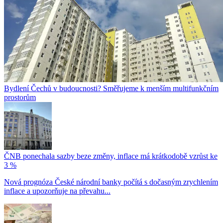
Bydlení Čechů v budoucnosti? Směřujeme k menším multifunkčním
prostorům
ČNB ponechala sazby beze změny, inflace má krátkodobě vzrůst ke
3 %
Nová prognóza České národní banky počítá s dočasným zrychlením
inflace a upozorňuje na převahu...