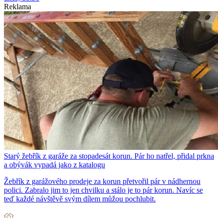
Reklama
Starý žebřík z garáže za stopadesát korun. Pár ho natřel, přidal prkna
a obývák vypadá jako z katalogu
Žebřík z garážového prodeje za korun přetvořil pár v nádhernou
polici. Zabralo jim to jen chvilku a stálo je to pár korun. Navíc se
teď každé návštěvě svým dílem můžou pochlubit.