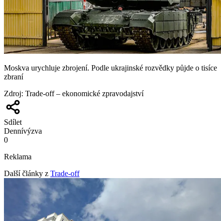
Moskva urychluje zbrojení. Podle ukrajinské rozvědky půjde o tisíce
zbraní
Zdroj
:
Trade-off – ekonomické zpravodajství
Sdílet
Denní
výzva
0
Reklama
Další články z
Trade-off