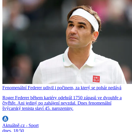
Fenomenální Federer udivil i počinem, za který se pohár nedává
Roger Federer během kariéry odehrál 1750 zápasů ve dvouhře a
čtyřhře. Ani jediný po zahájení nevzdal. Dnes fenomenální
švýcarský tenista slaví 45. narozeniny.
Aktuálně.cz - Sport
dnes, 18:50