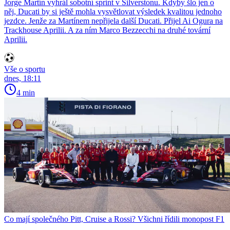
Jorge Martín vyhrál sobotní sprint v Silverstonu. Kdyby šlo jen o
něj, Ducati by si ještě mohla vysvětlovat výsledek kvalitou jednoho
jezdce. Jenže za Martínem nepřijela další Ducati. Přijel Ai Ogura na
Trackhouse Aprilii. A za ním Marco Bezzecchi na druhé tovární
Aprilii.
Vše o sportu
dnes, 18:11
4 min
Co mají společného Pitt, Cruise a Rossi? Všichni řídili monopost F1