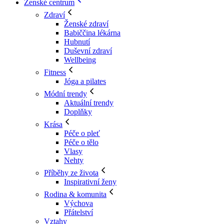
Ženské centrum
Zdraví
Ženské zdraví
Babiččina lékárna
Hubnutí
Duševní zdraví
Wellbeing
Fitness
Jóga a pilates
Módní trendy
Aktuální trendy
Doplňky
Krása
Péče o pleť
Péče o tělo
Vlasy
Nehty
Příběhy ze života
Inspirativní ženy
Rodina & komunita
Výchova
Přátelství
Vztahy