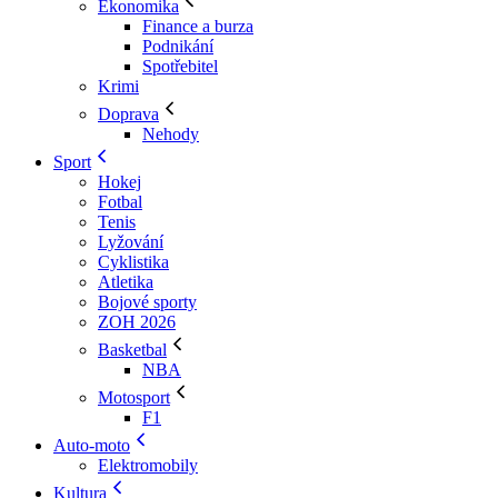
Ekonomika
Finance a burza
Podnikání
Spotřebitel
Krimi
Doprava
Nehody
Sport
Hokej
Fotbal
Tenis
Lyžování
Cyklistika
Atletika
Bojové sporty
ZOH 2026
Basketbal
NBA
Motosport
F1
Auto-moto
Elektromobily
Kultura