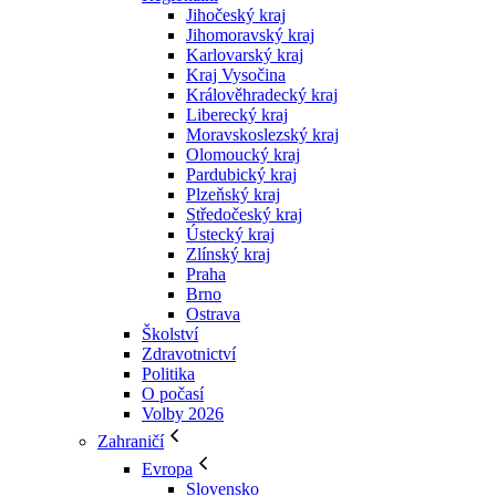
Jihočeský kraj
Jihomoravský kraj
Karlovarský kraj
Kraj Vysočina
Králověhradecký kraj
Liberecký kraj
Moravskoslezský kraj
Olomoucký kraj
Pardubický kraj
Plzeňský kraj
Středočeský kraj
Ústecký kraj
Zlínský kraj
Praha
Brno
Ostrava
Školství
Zdravotnictví
Politika
O počasí
Volby 2026
Zahraničí
Evropa
Slovensko