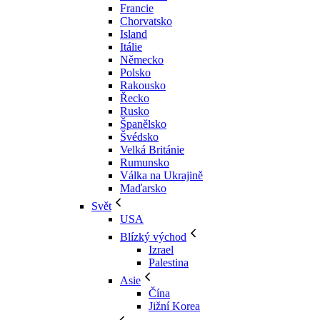
Francie
Chorvatsko
Island
Itálie
Německo
Polsko
Rakousko
Řecko
Rusko
Španělsko
Švédsko
Velká Británie
Rumunsko
Válka na Ukrajině
Maďarsko
Svět
USA
Blízký východ
Izrael
Palestina
Asie
Čína
Jižní Korea