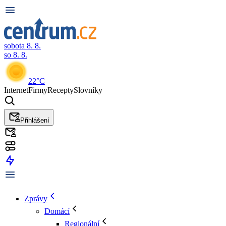
sobota 8. 8.
so 8. 8.
22°C
Internet
Firmy
Recepty
Slovníky
Přihlášení
Zprávy
Domácí
Regionální