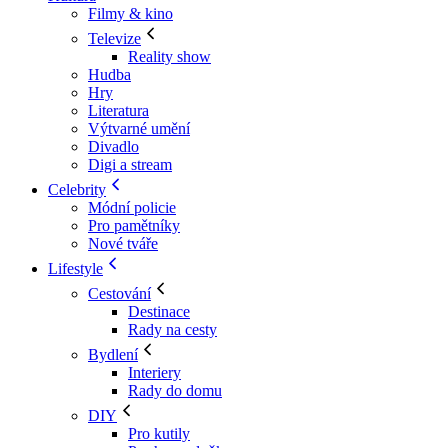
Filmy & kino
Televize
Reality show
Hudba
Hry
Literatura
Výtvarné umění
Divadlo
Digi a stream
Celebrity
Módní policie
Pro pamětníky
Nové tváře
Lifestyle
Cestování
Destinace
Rady na cesty
Bydlení
Interiery
Rady do domu
DIY
Pro kutily