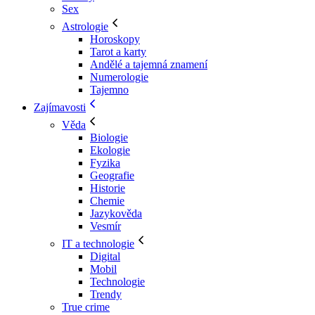
Sex
Astrologie
Horoskopy
Tarot a karty
Andělé a tajemná znamení
Numerologie
Tajemno
Zajímavosti
Věda
Biologie
Ekologie
Fyzika
Geografie
Historie
Chemie
Jazykověda
Vesmír
IT a technologie
Digital
Mobil
Technologie
Trendy
True crime