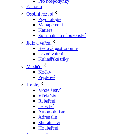
Pro hospodyňky
Zahrada
Osobní rozvoj
Psychologie
Management
Kariéra
Spiritualita a náboženství
Jídlo a vaření
Světová gastronomie
Levné vaření
Kulinářské triky
Mazlíčci
Kočky
Pejskové
Hobby
Modelářství
Včelařství
Rybaření
Letectví
Automobilismus
Adrenalin
Sběratelství
Houbaření