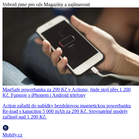
Vybrali jsme pro vás
Magazíny a zajímavosti
MagSafe powerbanka za 299 Kč v Actionu, jinde stojí přes 1 200
Kč. Funguje s iPhonem i Android telefony
Action zařadil do nabídky bezdrátovou magnetickou powerbanku
Re-load s kapacitou 5 000 mAh za 299 Kč. Srovnatelné modely
začínají nad 1 200 Kč.
Mobify.cz