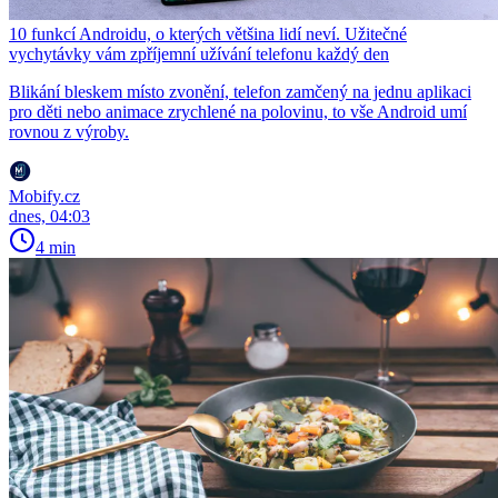
10 funkcí Androidu, o kterých většina lidí neví. Užitečné
vychytávky vám zpříjemní užívání telefonu každý den
Blikání bleskem místo zvonění, telefon zamčený na jednu aplikaci
pro děti nebo animace zrychlené na polovinu, to vše Android umí
rovnou z výroby.
Mobify.cz
dnes, 04:03
4 min