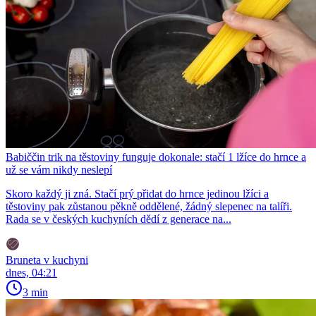
Babiččin trik na těstoviny funguje dokonale: stačí 1 lžíce do hrnce a
už se vám nikdy neslepí
Skoro každý ji zná. Stačí prý přidat do hrnce jedinou lžíci a
těstoviny pak zůstanou pěkně oddělené, žádný slepenec na talíři.
Rada se v českých kuchyních dědí z generace na...
Bruneta v kuchyni
dnes, 04:21
3 min