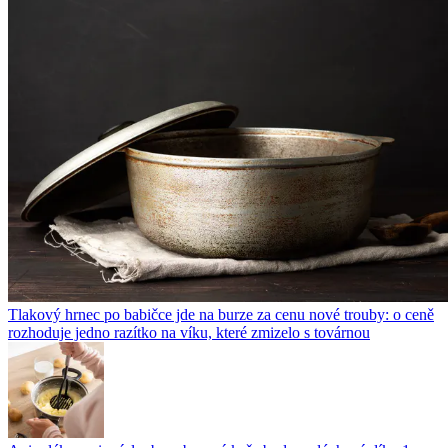
Tlakový hrnec po babičce jde na burze za cenu nové trouby: o ceně
rozhoduje jedno razítko na víku, které zmizelo s továrnou