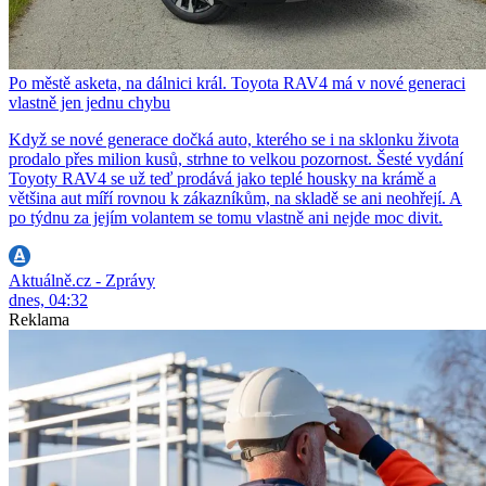
Po městě asketa, na dálnici král. Toyota RAV4 má v nové generaci
vlastně jen jednu chybu
Když se nové generace dočká auto, kterého se i na sklonku života
prodalo přes milion kusů, strhne to velkou pozornost. Šesté vydání
Toyoty RAV4 se už teď prodává jako teplé housky na krámě a
většina aut míří rovnou k zákazníkům, na skladě se ani neohřejí. A
po týdnu za jejím volantem se tomu vlastně ani nejde moc divit.
Aktuálně.cz - Zprávy
dnes, 04:32
Reklama