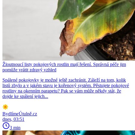
Žloutnoucí listy pokojových rostlin mají řešení. Správná péče jim
pomůže vrátit zdravý vzhled
Spálené pokojovky je možné ještě zachránit. Záleží na tom, kolik
listů zbylo a v jakém stavu je kořenový systém. Pěstujete pokojové
rostliny na okenním parapetu? Pak se vám může někdy stát, že
dojde ke spálení jejich...
BydlímeÚtulně.cz
dnes, 03:51
3 min