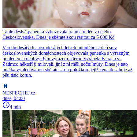
Tahle děsivá panenka vzbuzovala trauma u dětí z celého
Československa. Dnes je sběratelskou raritou za 5 000 Kč
V sedmdesátých a osmdesátých letech minulého století se v
československých domácnostech objevovala panenka s výrazným
pohledem a neobvyklým výrazem, kterou vyráběla Fatra, a.s..
Zatímco někteří ji milovali, jiní z ní měli noční můry. Dnes je tato
hračka vyhledávanou sběratelskou položkou, jejíž cena dosahuje až
pěti tisíc korun.
NESPECHEJ.cz
dnes, 04:00
4 min