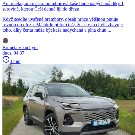
Ani mléko, ani máslo: bramborová kaše bude nadýchaná díky 1
surovině, kterou Češi denně lijí do dřezu
Když scedíte uvařené brambory, obsah hrnce většinou putuje
rovnou do dřezu. Málokdo přitom tuší, že se v tu chvíli zbavuje
toho, díky čemu může být kaše nadýchaná a plná chuti....
Bruneta v kuchyni
dnes, 04:37
3 min