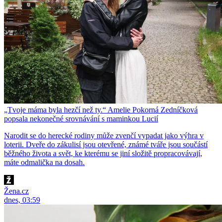
„Tvoje máma byla hezčí než ty.“ Amelie Pokorná Zedníčková
popsala nekonečné srovnávání s maminkou Lucií
Narodit se do herecké rodiny může zvenčí vypadat jako výhra v
loterii. Dveře do zákulisí jsou otevřené, známé tváře jsou součástí
běžného života a svět, ke kterému se jiní složitě propracovávají,
máte odmalička na dosah.
Žena.cz
dnes, 03:59