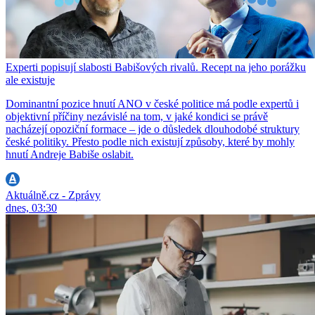
Experti popisují slabosti Babišových rivalů. Recept na jeho porážku
ale existuje
Dominantní pozice hnutí ANO v české politice má podle expertů i
objektivní příčiny nezávislé na tom, v jaké kondici se právě
nacházejí opoziční formace – jde o důsledek dlouhodobé struktury
české politiky. Přesto podle nich existují způsoby, které by mohly
hnutí Andreje Babiše oslabit.
Aktuálně.cz - Zprávy
dnes, 03:30