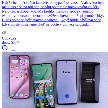
Když chci upéct něco ke kávě, co vypadá slavnostně, ale v kuchyni
mě to nezdrží na půl dne, sahám po tomhle broskvovém koláči s
tvarohem a drobenkou. Má křehký máslový spodek, jemnou
tvarohovou vrstvu a ovocnou svěžest, která ho drží příjemně lehký.
U nás doma se peče hlavně o víkendu, když přijde návštěva nebo
když prostě dostaneme chuť na poctivý domácí moučník.
Cooky.cz
dnes, 04:05
4 min