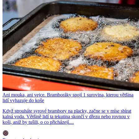
Ani mouka, ani vejce. Bramboráky spojí 1 surovina, kterou většina
lidí vyhazuje do koše
Když strouháte syrové brambory na placky, začne se v míse sbírat
kalná voda. Většině lidí ta tekutina skončí v dřezu nebo rovnou v
koši, aniž by tušili, o co přicházejí....