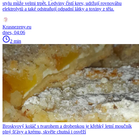
stylu může velmi trpět. Ledviny čistí krev, udržují rovnováhu
elektrolytů a také odstraňují odpadní látky a toxiny z těla.
Krasnezeny.eu
dnes, 04:06
2 min
Broskvový koláč s tvarohem a drobenkou je křehký letní moučník
plný šťávy a krému, skvěle chutná i osvěží