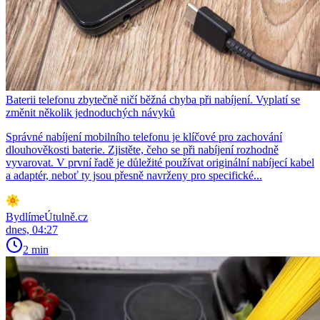
Baterii telefonu zbytečně ničí běžná chyba při nabíjení. Vyplatí se
změnit několik jednoduchých návyků
Správné nabíjení mobilního telefonu je klíčové pro zachování
dlouhověkosti baterie. Zjistěte, čeho se při nabíjení rozhodně
vyvarovat. V první řadě je důležité používat originální nabíjecí kabel
a adaptér, neboť ty jsou přesně navrženy pro specifické...
BydlímeÚtulně.cz
dnes, 04:27
2 min