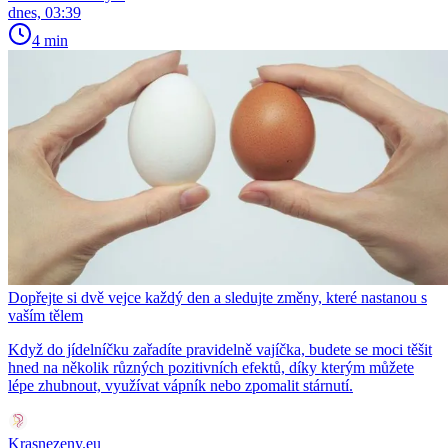
dnes, 03:39
4 min
Dopřejte si dvě vejce každý den a sledujte změny, které nastanou s
vaším tělem
Když do jídelníčku zařadíte pravidelně vajíčka, budete se moci těšit
hned na několik různých pozitivních efektů, díky kterým můžete
lépe zhubnout, využívat vápník nebo zpomalit stárnutí.
Krasnezeny.eu