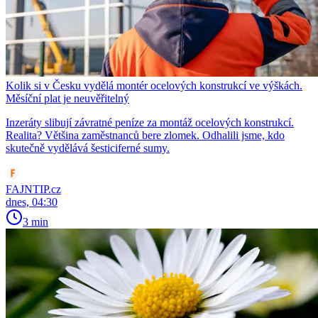
Kolik si v Česku vydělá montér ocelových konstrukcí ve výškách.
Měsíční plat je neuvěřitelný
Inzeráty slibují závratné peníze za montáž ocelových konstrukcí.
Realita? Většina zaměstnanců bere zlomek. Odhalili jsme, kdo
skutečně vydělává šesticiferné sumy.
FAJNTIP.cz
dnes, 04:30
3 min