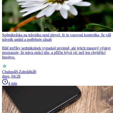
Sedmikráska na trávníku není plevel. Je to varovná kontrolka, že váš
trávník umírá a potřebuje zásah
Bílé terčíky sedmikrásek vypadají nevinně, ale jejich masový výskyt
prozrazuje, že tráva ztrácí sílu, a příčin bývá víc než jen chybějící
hnojivo.
Chalupáři-Zahrádkáři
dnes, 04:28
4 min