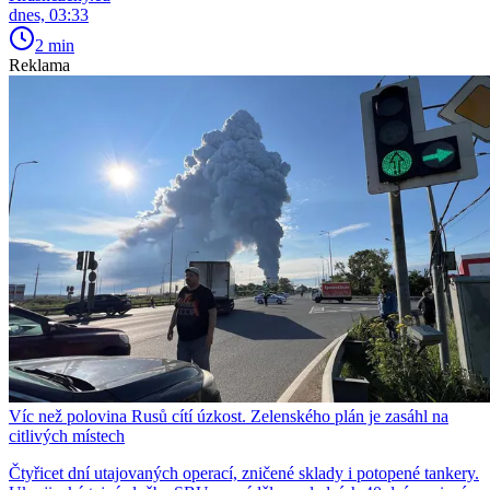
dnes, 03:33
2 min
Reklama
Víc než polovina Rusů cítí úzkost. Zelenského plán je zasáhl na
citlivých místech
Čtyřicet dní utajovaných operací, zničené sklady i potopené tankery.