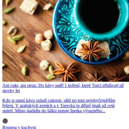
Ani cukr, ani sirup. Do kávy patří 1 koření, které Turci přidávají už
stovky let
Kdo si ranní kávu osladí cukrem, sáhl po tom nejobyčejnějším
řešení. V arabských zemích a v Turecku to dělají jinak už celá
staletí. Místo sladidla do šálku putuje špetka výrazného...
Bruneta v kuchyni