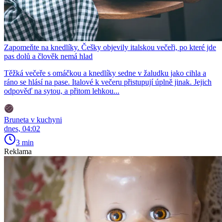
Zapomeňte na knedlíky. Češky objevily italskou večeři, po které jde
pas dolů a člověk nemá hlad
Těžká večeře s omáčkou a knedlíky sedne v žaludku jako cihla a
ráno se hlásí na pase. Italové k večeru přistupují úplně jinak. Jejich
odpověď na sytou, a přitom lehkou...
Bruneta v kuchyni
dnes, 04:02
3 min
Reklama