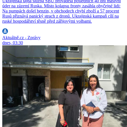
Ukrajinská tajná služba SBU prováděla posledních 40 dní masivní
úder na zázemí Ruska. Místo kolapsu fronty zasáhla obyčejné lidi:
Na pumpách došel benzin, v obchodech chybí zboží a 57 procent
Rusů přiznává panický strach z dronů. Ukrajinská kampaň cílí na
ruské hospodářství těsně před zářijovými volbami.
Aktuálně.cz - Zprávy
dnes, 03:30