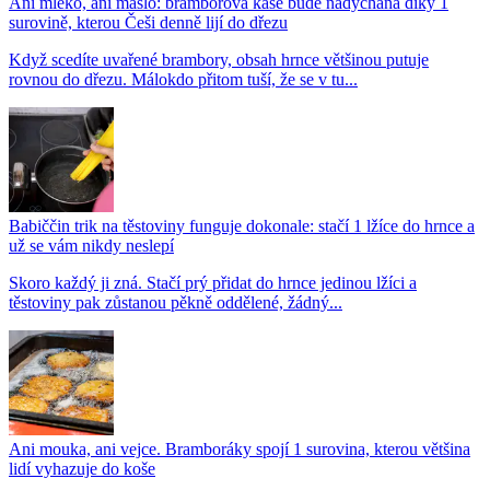
Ani mléko, ani máslo: bramborová kaše bude nadýchaná díky 1
surovině, kterou Češi denně lijí do dřezu
Když scedíte uvařené brambory, obsah hrnce většinou putuje
rovnou do dřezu. Málokdo přitom tuší, že se v tu...
Babiččin trik na těstoviny funguje dokonale: stačí 1 lžíce do hrnce a
už se vám nikdy neslepí
Skoro každý ji zná. Stačí prý přidat do hrnce jedinou lžíci a
těstoviny pak zůstanou pěkně oddělené, žádný...
Ani mouka, ani vejce. Bramboráky spojí 1 surovina, kterou většina
lidí vyhazuje do koše