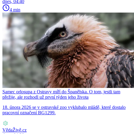
dnes, 04:40
4 min
Samec orlosupa z Ostravy míří do Španělska. O tom, jestli tam
přežije, ale rozhodl už první týden jeho života
18. února 2026 se v ostravské zoo vyklubalo mládě, které dostalo
pracovní označení BG1299.
VědaŽivě.cz