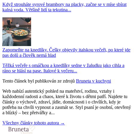
Když strouháte syrové brambory na placky, začne se v míse sbírat
kalná voda. Většině lidí ta tekutina...
Zapomeňte na knedlíky. Češky objevily italskou večeři, po které jde
pas dolů a člověk nemá hlad
Těžká večeře s omáčkou a knedlíky sedne v žaludku jako cihla a
ráno se hlásí na pase. Italové k večeru...
Tento článek byl publikován ze zdrojů
Bruneta v kuchyni
Web nabízí autentický pohled na mateřství, rodinu, vztahy i
každodenní radosti a chaos, které k životu s dětmi patří. Najdete tu
články o výchově, zdraví, jídle, domácnosti i o chvílích, kdy je
potřeba na chvíli vypnout a zasmát se. Styl psaní je osobní, otevřený
a blízký – bez přetvářky a...
Všechny články tohoto autora →