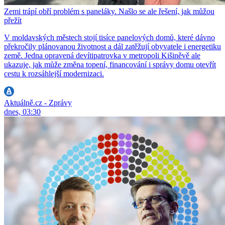
Zemi trápí obří problém s paneláky. Našlo se ale řešení, jak můžou
přežít
V moldavských městech stojí tisíce panelových domů, které dávno
překročily plánovanou životnost a dál zatěžují obyvatele i energetiku
země. Jedna opravená devítipatrovka v metropoli Kišiněvě ale
ukazuje, jak může změna topení, financování i správy domu otevřít
cestu k rozsáhlejší modernizaci.
Aktuálně.cz - Zprávy
dnes, 03:30