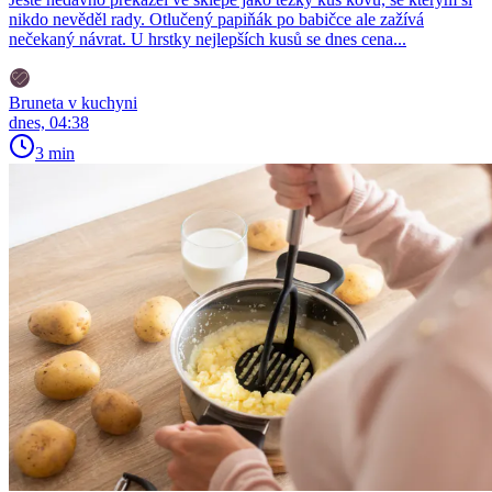
nikdo nevěděl rady. Otlučený papiňák po babičce ale zažívá
nečekaný návrat. U hrstky nejlepších kusů se dnes cena...
Bruneta v kuchyni
dnes, 04:38
3 min