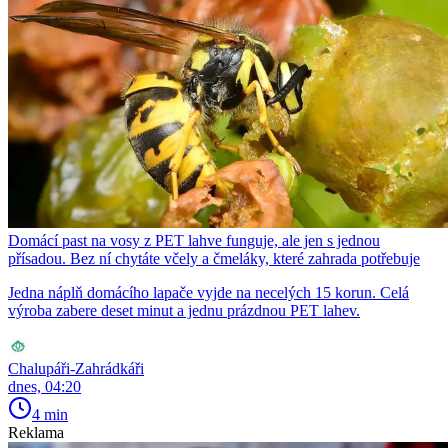
Domácí past na vosy z PET lahve funguje, ale jen s jednou
přísadou. Bez ní chytáte včely a čmeláky, které zahrada potřebuje
Jedna náplň domácího lapače vyjde na necelých 15 korun. Celá
výroba zabere deset minut a jednu prázdnou PET lahev.
Chalupáři-Zahrádkáři
dnes, 04:20
4 min
Reklama