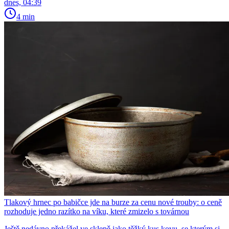
dnes, 04:39
4 min
Tlakový hrnec po babičce jde na burze za cenu nové trouby: o ceně
rozhoduje jedno razítko na víku, které zmizelo s továrnou
Ještě nedávno překážel ve sklepě jako těžký kus kovu, se kterým si