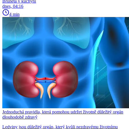
Bruneta v kuchyni
dnes, 04:16
4 min
Jednoduchá pravidla, která pomohou udržet životně důležitý orgán
dlouhodobě zdravý
Ledviny jsou důležitý orgán, který kvůli nezdravému životnímu