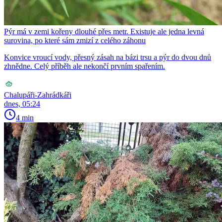
Pýr má v zemi kořeny dlouhé přes metr. Existuje ale jedna levná
surovina, po které sám zmizí z celého záhonu
Konvice vroucí vody, přesný zásah na bázi trsu a pýr do dvou dnů
zhnědne. Celý příběh ale nekončí prvním spařením.
Chalupáři-Zahrádkáři
dnes, 05:24
4 min