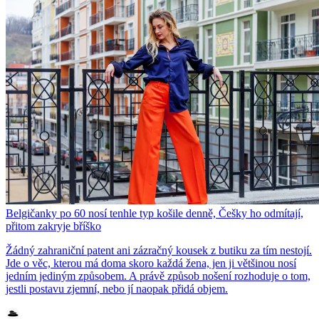
Belgičanky po 60 nosí tenhle typ košile denně, Češky ho odmítají,
přitom zakryje bříško
Žádný zahraniční patent ani zázračný kousek z butiku za tím nestojí.
Jde o věc, kterou má doma skoro každá žena, jen ji většinou nosí
jedním jediným způsobem. A právě způsob nošení rozhoduje o tom,
jestli postavu zjemní, nebo jí naopak přidá objem.