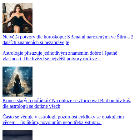
Největší potvory dle horoskopu: S ženami narozenými ve Štíru a 2
dalších znameních si nezahrávejte
Astrologie přisuzuje jednotlivým znamením dobré i špatné
vlastnosti. Dle hvězd se největší potvory rodí ve...
Konec starých pořádků? Na obloze se zformoval Barbaultův koš,
dle astrologů se dotkne všech
Často se věnuje v astrologii pozornost cyklicky se opakujícím
věcem – úplňkům, novoluním nebo třeba vstupu...