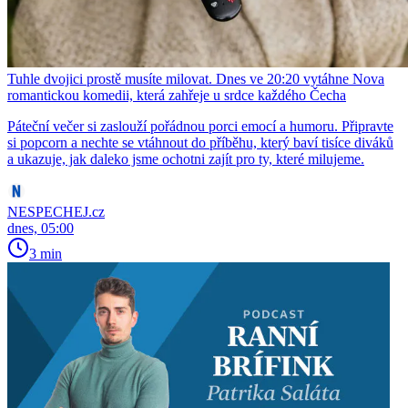
Tuhle dvojici prostě musíte milovat. Dnes ve 20:20 vytáhne Nova
romantickou komedii, která zahřeje u srdce každého Čecha
Páteční večer si zaslouží pořádnou porci emocí a humoru. Připravte
si popcorn a nechte se vtáhnout do příběhu, který baví tisíce diváků
a ukazuje, jak daleko jsme ochotni zajít pro ty, které milujeme.
NESPECHEJ.cz
dnes, 05:00
3 min