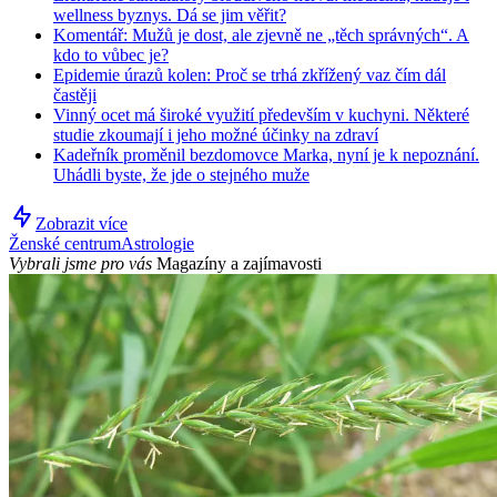
wellness byznys. Dá se jim věřit?
Komentář: Mužů je dost, ale zjevně ne „těch správných“. A
kdo to vůbec je?
Epidemie úrazů kolen: Proč se trhá zkřížený vaz čím dál
častěji
Vinný ocet má široké využití především v kuchyni. Některé
studie zkoumají i jeho možné účinky na zdraví
Kadeřník proměnil bezdomovce Marka, nyní je k nepoznání.
Uhádli byste, že jde o stejného muže
Zobrazit více
Ženské centrum
Astrologie
Vybrali jsme pro vás
Magazíny a zajímavosti