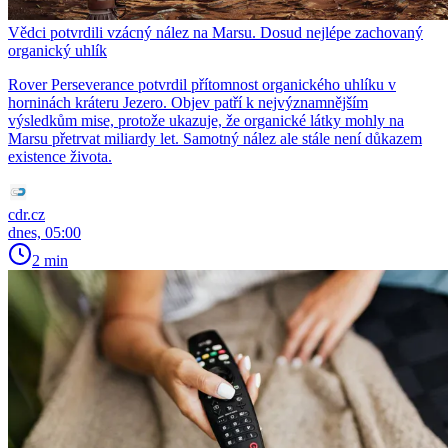
Vědci potvrdili vzácný nález na Marsu. Dosud nejlépe zachovaný
organický uhlík
Rover Perseverance potvrdil přítomnost organického uhlíku v
horninách kráteru Jezero. Objev patří k nejvýznamnějším
výsledkům mise, protože ukazuje, že organické látky mohly na
Marsu přetrvat miliardy let. Samotný nález ale stále není důkazem
existence života.
cdr.cz
dnes, 05:00
2 min