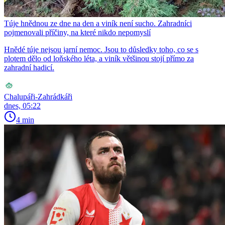
Túje hnědnou ze dne na den a viník není sucho. Zahradníci
pojmenovali příčiny, na které nikdo nepomyslí
Hnědé túje nejsou jarní nemoc. Jsou to důsledky toho, co se s
plotem dělo od loňského léta, a viník většinou stojí přímo za
zahradní hadicí.
Chalupáři-Zahrádkáři
dnes, 05:22
4 min