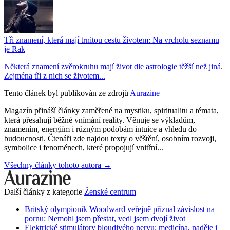
Tři znamení, která mají trnitou cestu životem: Na vrcholu seznamu
je Rak
Některá znamení zvěrokruhu mají život dle astrologie těžší než jiná.
Zejména tři z nich se životem...
Tento článek byl publikován ze zdrojů
Aurazine
Magazín přináší články zaměřené na mystiku, spiritualitu a témata,
která přesahují běžné vnímání reality. Věnuje se výkladům,
znamením, energiím i různým podobám intuice a vhledu do
budoucnosti. Čtenáři zde najdou texty o věštění, osobním rozvoji,
symbolice i fenoménech, které propojují vnitřní...
Všechny články tohoto autora →
Další články z kategorie
Ženské centrum
Britský olympionik Woodward veřejně přiznal závislost na
pornu: Nemohl jsem přestat, vedl jsem dvojí život
Elektrické stimulátory bloudivého nervu: medicína, naděje i