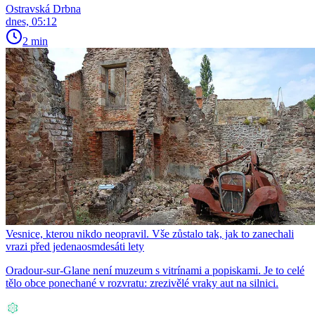
Ostravská Drbna
dnes, 05:12
2 min
Vesnice, kterou nikdo neopravil. Vše zůstalo tak, jak to zanechali
vrazi před jedenaosmdesáti lety
Oradour-sur-Glane není muzeum s vitrínami a popiskami. Je to celé
tělo obce ponechané v rozvratu: zrezivělé vraky aut na silnici.