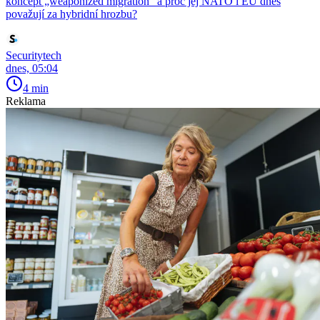
koncept „weaponized migration“ a proč jej NATO i EU dnes
považují za hybridní hrozbu?
Securitytech
dnes, 05:04
4 min
Reklama