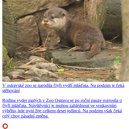
V ostravské zoo se narodila čtyři vydří mláďata. Na podzim je čeká
stěhování
Rodina vyder malých v Zoo Ostrava se po roční pauze rozrostla o
čtyři mláďata. Návštěvníci je mohou zahlédnout ve venkovním
výběhu, kde nyní žije celkem deset jedinců. Na podzim však čeká
celý chov zásadní změna.