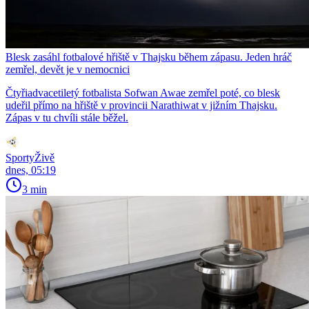
Blesk zasáhl fotbalové hřiště v Thajsku během zápasu. Jeden hráč
zemřel, devět je v nemocnici
Čtyřiadvacetiletý fotbalista Sofwan Awae zemřel poté, co blesk
udeřil přímo na hřiště v provincii Narathiwat v jižním Thajsku.
Zápas v tu chvíli stále běžel.
SportyŽivě
dnes, 05:19
3 min