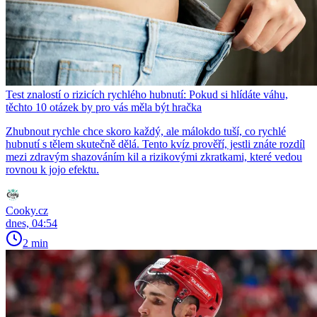
Test znalostí o rizicích rychlého hubnutí: Pokud si hlídáte váhu,
těchto 10 otázek by pro vás měla být hračka
Zhubnout rychle chce skoro každý, ale málokdo tuší, co rychlé
hubnutí s tělem skutečně dělá. Tento kvíz prověří, jestli znáte rozdíl
mezi zdravým shazováním kil a rizikovými zkratkami, které vedou
rovnou k jojo efektu.
Cooky.cz
dnes, 04:54
2 min