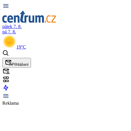
pátek 7. 8.
pá 7. 8.
19°C
Přihlášení
Reklama