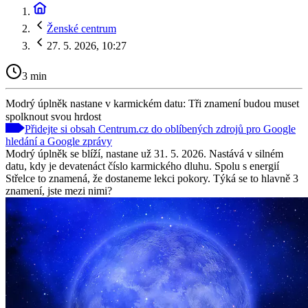
Ženské centrum
27. 5. 2026, 10:27
3 min
Modrý úplněk nastane v karmickém datu: Tři znamení budou muset
spolknout svou hrdost
Přidejte si obsah Centrum.cz do oblíbených zdrojů pro Google
hledání a Google zprávy
Modrý úplněk se blíží, nastane už 31. 5. 2026. Nastává v silném
datu, kdy je devatenáct číslo karmického dluhu. Spolu s energií
Střelce to znamená, že dostaneme lekci pokory. Týká se to hlavně 3
znamení, jste mezi nimi?