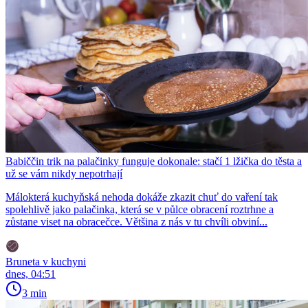
Babiččin trik na palačinky funguje dokonale: stačí 1 lžička do těsta a
už se vám nikdy nepotrhají
Málokterá kuchyňská nehoda dokáže zkazit chuť do vaření tak
spolehlivě jako palačinka, která se v půlce obracení roztrhne a
zůstane viset na obracečce. Většina z nás v tu chvíli obviní...
Bruneta v kuchyni
dnes, 04:51
3 min