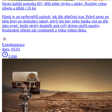
Skoro každá seniorka 60+ dělá tuhle chybu s pásky. Rozbije celou
siluetu a přidá i 10 kg
Pásek je asi nejlevnější způsob, jak dát oblečení tvar. Právě proto po
něm ženy po šedesátce sahají, když jim šaty nebo tunika visí na těle
jako pytel. Jenže stejný doplněk umí celý dojem otočit naruby.
Rozhoduje přitom pár centimetrů a jedna jediná dírka.
ExtraInspirace
dnes, 05:01
3 min