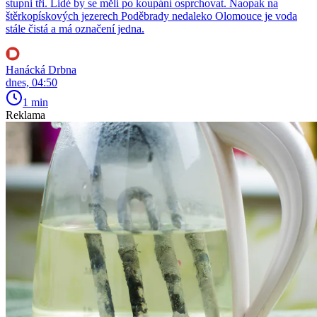
stupni tři. Lidé by se měli po koupání osprchovat. Naopak na
štěrkopískových jezerech Poděbrady nedaleko Olomouce je voda
stále čistá a má označení jedna.
Hanácká Drbna
dnes, 04:50
1 min
Reklama