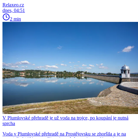
Relaxeo.cz
dnes, 04:51
2 min
V Plumlovské přehradě je už voda na trojce, po koupání je nutná
sprcha
Voda v Plumlovské přehradě na Prostějovsku se zhoršila a je na