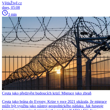
VědaŽivě.cz
dnes, 05:08
3 min
Ceuta jako předzvěst budoucích krizí: Migrace jako zbraň
Ceuta jako brána do Evropy. Krize v roce 2021 ukázala, že migrace
může být využita jako nástroj geopolitického nátlaku. Jak funguje