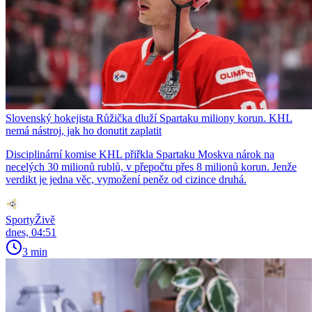
Slovenský hokejista Růžička dluží Spartaku miliony korun. KHL
nemá nástroj, jak ho donutit zaplatit
Disciplinární komise KHL přiřkla Spartaku Moskva nárok na
necelých 30 milionů rublů, v přepočtu přes 8 milionů korun. Jenže
verdikt je jedna věc, vymožení peněz od cizince druhá.
SportyŽivě
dnes, 04:51
3 min