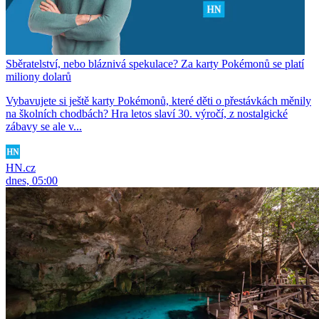
Sběratelství, nebo bláznivá spekulace? Za karty Pokémonů se platí
miliony dolarů
Vybavujete si ještě karty Pokémonů, které děti o přestávkách měnily
na školních chodbách? Hra letos slaví 30. výročí, z nostalgické
zábavy se ale v...
HN.cz
dnes, 05:00