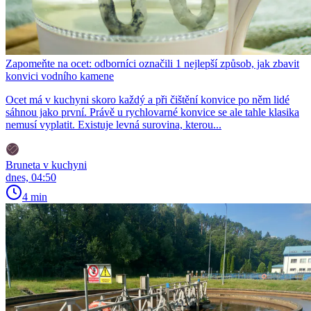
Zapomeňte na ocet: odborníci označili 1 nejlepší způsob, jak zbavit
konvici vodního kamene
Ocet má v kuchyni skoro každý a při čištění konvice po něm lidé
sáhnou jako první. Právě u rychlovarné konvice se ale tahle klasika
nemusí vyplatit. Existuje levná surovina, kterou...
Bruneta v kuchyni
dnes, 04:50
4 min