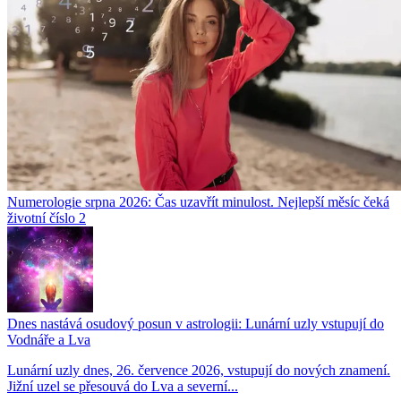
Numerologie srpna 2026: Čas uzavřít minulost. Nejlepší měsíc čeká
životní číslo 2
Dnes nastává osudový posun v astrologii: Lunární uzly vstupují do
Vodnáře a Lva
Lunární uzly dnes, 26. července 2026, vstupují do nových znamení.
Jižní uzel se přesouvá do Lva a severní...