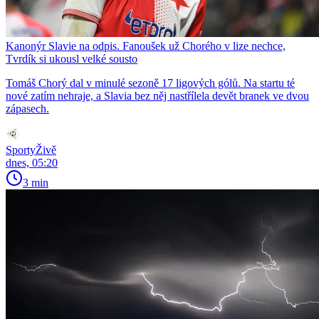
Kanonýr Slavie na odpis. Fanoušek už Chorého v lize nechce,
Tvrdík si ukousl velké sousto
Tomáš Chorý dal v minulé sezoně 17 ligových gólů. Na startu té
nové zatím nehraje, a Slavia bez něj nastřílela devět branek ve dvou
zápasech.
SportyŽivě
dnes, 05:20
3 min