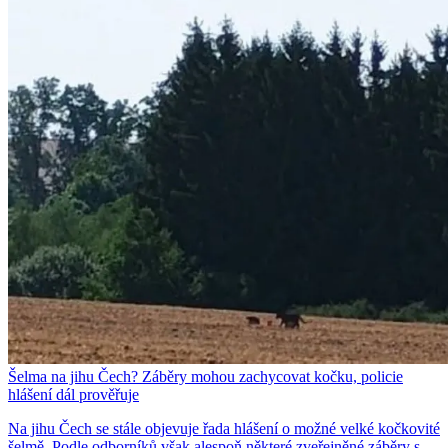
Šelma na jihu Čech? Záběry mohou zachycovat kočku, policie
hlášení dál prověřuje
Na jihu Čech se stále objevuje řada hlášení o možné velké kočkovité
šelmě. Podle odborníků však alespoň některé zveřejněné záběry s