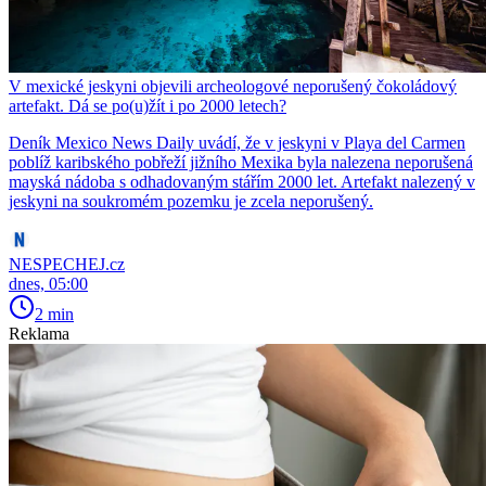
V mexické jeskyni objevili archeologové neporušený čokoládový
artefakt. Dá se po(u)žít i po 2000 letech?
Deník Mexico News Daily uvádí, že v jeskyni v Playa del Carmen
poblíž karibského pobřeží jižního Mexika byla nalezena neporušená
mayská nádoba s odhadovaným stářím 2000 let. Artefakt nalezený v
jeskyni na soukromém pozemku je zcela neporušený.
NESPECHEJ.cz
dnes, 05:00
2 min
Reklama