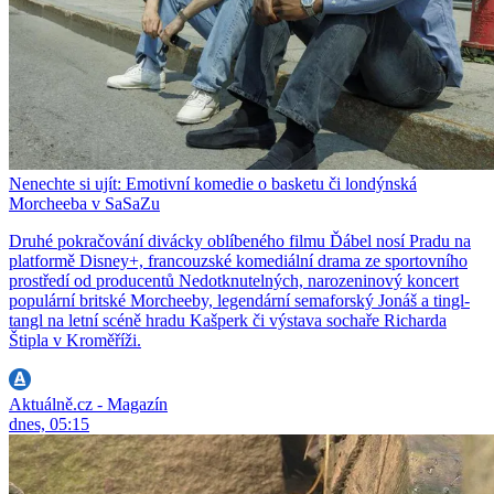
Nenechte si ujít: Emotivní komedie o basketu či londýnská
Morcheeba v SaSaZu
Druhé pokračování divácky oblíbeného filmu Ďábel nosí Pradu na
platformě Disney+, francouzské komediální drama ze sportovního
prostředí od producentů Nedotknutelných, narozeninový koncert
populární britské Morcheeby, legendární semaforský Jonáš a tingl-
tangl na letní scéně hradu Kašperk či výstava sochaře Richarda
Štipla v Kroměříži.
Aktuálně.cz - Magazín
dnes, 05:15