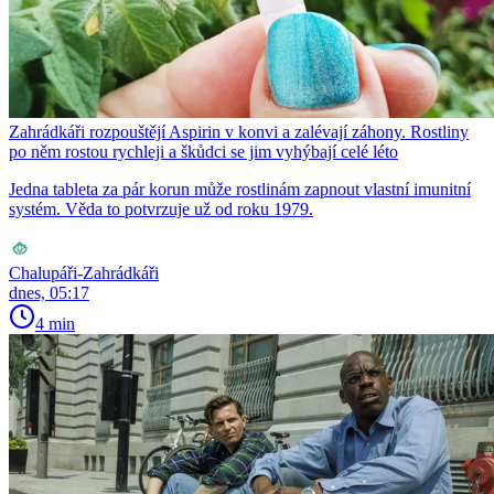
Zahrádkáři rozpouštějí Aspirin v konvi a zalévají záhony. Rostliny
po něm rostou rychleji a škůdci se jim vyhýbají celé léto
Jedna tableta za pár korun může rostlinám zapnout vlastní imunitní
systém. Věda to potvrzuje už od roku 1979.
Chalupáři-Zahrádkáři
dnes, 05:17
4 min