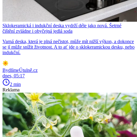
Sklokeramická i indukční deska vydrží déle jako nová. Šetrné
čištění zvládne i obyčejná jedlá soda
Varná deska, která je plná nečistot, může mít nižší výkon, a dokonce
se jí může snížit životnost. A to ať jde o sklokeramickou desku, nebo
indukční.
BydlímeÚtulně.cz
dnes, 05:17
2 min
Reklama