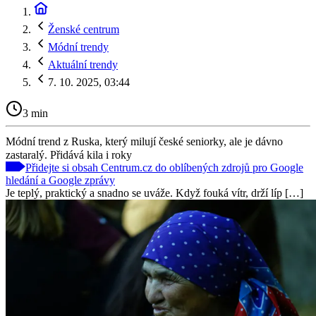
Ženské centrum
Módní trendy
Aktuální trendy
7. 10. 2025, 03:44
3 min
Módní trend z Ruska, který milují české seniorky, ale je dávno
zastaralý. Přidává kila i roky
Přidejte si obsah Centrum.cz do oblíbených zdrojů pro Google
hledání a Google zprávy
Je teplý, praktický a snadno se uváže. Když fouká vítr, drží líp […]