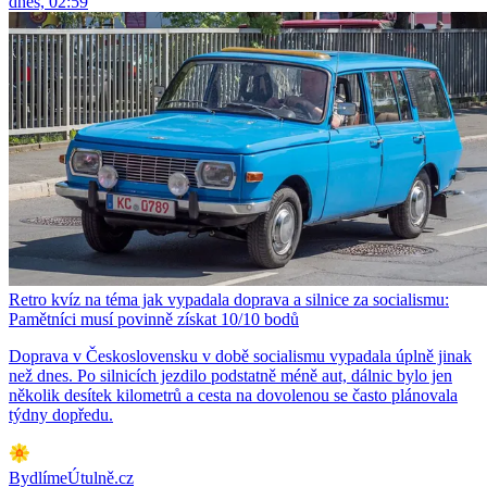
dnes, 02:59
Retro kvíz na téma jak vypadala doprava a silnice za socialismu:
Pamětníci musí povinně získat 10/10 bodů
Doprava v Československu v době socialismu vypadala úplně jinak
než dnes. Po silnicích jezdilo podstatně méně aut, dálnic bylo jen
několik desítek kilometrů a cesta na dovolenou se často plánovala
týdny dopředu.
BydlímeÚtulně.cz