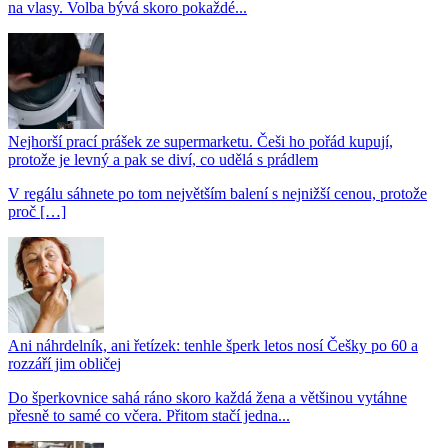
na vlasy. Volba bývá skoro pokaždé...
Nejhorší prací prášek ze supermarketu. Češi ho pořád kupují,
protože je levný a pak se diví, co udělá s prádlem
V regálu sáhnete po tom největším balení s nejnižší cenou, protože
proč […]
Ani náhrdelník, ani řetízek: tenhle šperk letos nosí Češky po 60 a
rozzáří jim obličej
Do šperkovnice sahá ráno skoro každá žena a většinou vytáhne
přesně to samé co včera. Přitom stačí jedna...