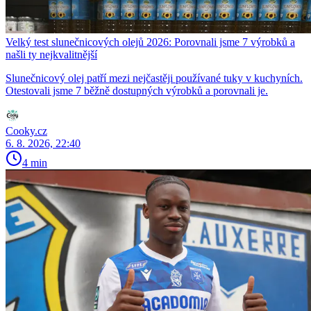
Velký test slunečnicových olejů 2026: Porovnali jsme 7 výrobků a
našli ty nejkvalitnější
Slunečnicový olej patří mezi nejčastěji používané tuky v kuchyních.
Otestovali jsme 7 běžně dostupných výrobků a porovnali je.
Cooky.cz
6. 8. 2026, 22:40
4 min