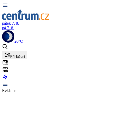
pátek 7. 8.
pá 7. 8.
20°C
Přihlášení
Reklama