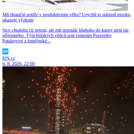
Mít finanční potíže v produktivním věku? Urychlí to stárnutí mozku,
ukazuje výzkum
Sice chudoba cti netratí, ale mít neustále hluboko do kapsy není nic
příjemného. Tým britských vědců pod vedením Praveethy
Patalayové z londýnské...
HN.cz
6. 8. 2026, 22:00