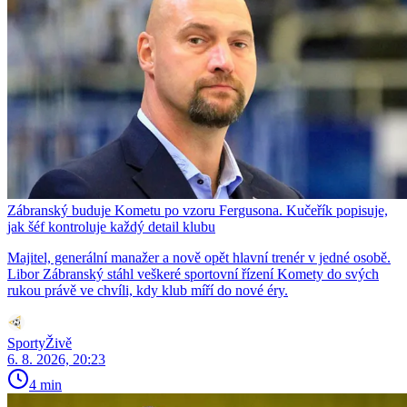
Zábranský buduje Kometu po vzoru Fergusona. Kučeřík popisuje,
jak šéf kontroluje každý detail klubu
Majitel, generální manažer a nově opět hlavní trenér v jedné osobě.
Libor Zábranský stáhl veškeré sportovní řízení Komety do svých
rukou právě ve chvíli, kdy klub míří do nové éry.
SportyŽivě
6. 8. 2026, 20:23
4 min