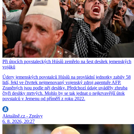
Při útocích povstaleckých Húsíů zemřelo na šest desítek jemenských
vojáků
Údery jemenských povstalců Húsíů na provládní jednotky zabily 58
lidí, řekl ve čtvrtek nejmenovaný vojenský zdroj agentuře AFP.
Zraněných jsou podle něj desítky. Předchozí údaje uváděly zhruba
čtyři desítky mrtvých. Mohlo by se tak jednat o nejkrvavější útok
povstalců v Jemenu od příměří z roku 2022.
Aktuálně.cz - Zprávy
6. 8. 2026, 20:27