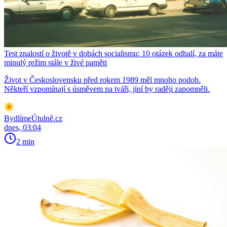
Test znalostí o životě v dobách socialismu: 10 otázek odhalí, za máte
minulý režim stále v živé paměti
Život v Československu před rokem 1989 měl mnoho podob.
Někteří vzpomínají s úsměvem na tváři, jiní by raději zapomněli.
BydlímeÚtulně.cz
dnes, 03:04
2 min