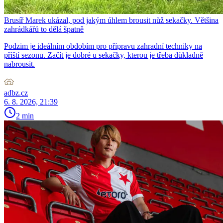
Brusíř Marek ukázal, pod jakým úhlem brousit nůž sekačky. Většina
zahrádkářů to dělá špatně
Podzim je ideálním obdobím pro přípravu zahradní techniky na
příští sezonu. Začít je dobré u sekačky, kterou je třeba důkladně
nabrousit.
adbz.cz
6. 8. 2026, 21:39
2 min