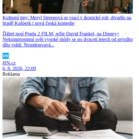
Kulturní tipy: Meryl Streepová se vrací v ikonické roli, divadlo na
hradě Kašperk i nová česká komedie
Ďábel nosí Pradu 2 FILM, režie David Frankel, na Disney+
Nekompromisní svět vysoké módy se po dvaceti letech od prvního
dílu vrátil. Nesmlouvavá...
HN.cz
6. 8. 2026, 22:00
Reklama