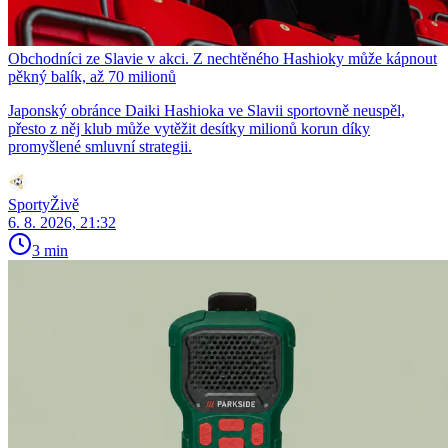
Obchodníci ze Slavie v akci. Z nechtěného Hashioky může kápnout
pěkný balík, až 70 milionů
Japonský obránce Daiki Hashioka ve Slavii sportovně neuspěl,
přesto z něj klub může vytěžit desítky milionů korun díky
promyšlené smluvní strategii.
SportyŽivě
6. 8. 2026, 21:32
3 min