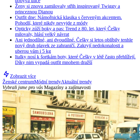
dobývá ulice
Ženy si znovu zamilovaly střih inspirovaný Twiggy a
princeznou Dianou
Outfit dne: Námořnická klasika s červeným akcentem.
Pohodlí, které nikdy nevyjde z módy
Opticky zúží boky a pas: Trend z 80. let, který Češky
milovaly, hlásí velký návrat
Ani jednodílné, ani dvoudílné. Češky si letos oblíbily tenhle
nový druh plavek ze zahraničí. Zakryjí nedokonalosti a
uberou vám i 5 kg
Italky nosí k šortkám boty, které Češky v létě často přehlížejí.
Díky nim vypadá outfit mnohem dražší
Zobrazit více
Ženské centrum
Módní trendy
Aktuální trendy
Vybrali jsme pro vás
Magazíny a zajímavosti