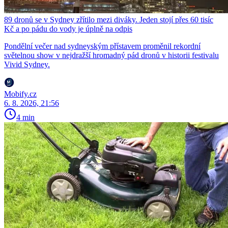
89 dronů se v Sydney zřítilo mezi diváky. Jeden stojí přes 60 tisíc
Kč a po pádu do vody je úplně na odpis
Pondělní večer nad sydneyským přístavem proměnil rekordní
světelnou show v nejdražší hromadný pád dronů v historii festivalu
Vivid Sydney.
Mobify.cz
6. 8. 2026, 21:56
4 min