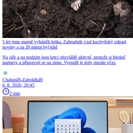
5 let jsme marně vyháněli krtka. Zahradník vzal kuchyňský odpad,
noviny a za 20 minut byl klid
Na jaře a na podzim jsou krtci obzvláště aktivní, protože si hledají
partnery a připravují se na zimu. Vypudit je tedy musíte včas.
Chalupáři-Zahrádkáři
6. 8. 2026, 20:45
2 min