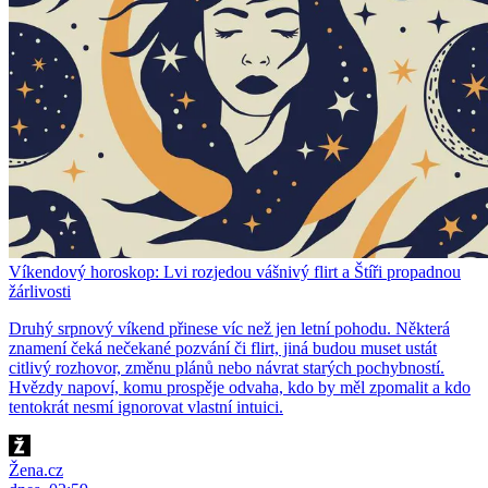
Víkendový horoskop: Lvi rozjedou vášnivý flirt a Štíři propadnou
žárlivosti
Druhý srpnový víkend přinese víc než jen letní pohodu. Některá
znamení čeká nečekané pozvání či flirt, jiná budou muset ustát
citlivý rozhovor, změnu plánů nebo návrat starých pochybností.
Hvězdy napoví, komu prospěje odvaha, kdo by měl zpomalit a kdo
tentokrát nesmí ignorovat vlastní intuici.
Žena.cz