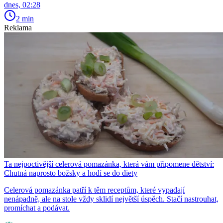
dnes, 02:28
2 min
Reklama
Ta nejpoctivější celerová pomazánka, která vám připomene dětství:
Chutná naprosto božsky a hodí se do diety
Celerová pomazánka patří k těm receptům, které vypadají
nenápadně, ale na stole vždy sklidí největší úspěch. Stačí nastrouhat,
promíchat a podávat.