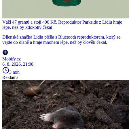
Váží 47 gramů a stojí 400 Kč. Reproduktor Parkside z Lidlu hraje
lépe, než by kdokoliv čekal
Dílenská značka Lidlu přišla s Bluetooth reproduktorem, který se
vejde do dlaně a hraje mnohem lépe, než by člověk čekal.
Mobify.cz
6. 8. 2026, 21:08
3 min
Reklama