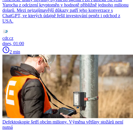
Yarocha z odcizení kryptoměn v hodnotě přibližně jednoho milionu
dolarů. Mezi nejzajímavější důkazy patří jeho konverzace s
ChatGPT, ve kterých údajně řešil investování peněz i odchod z
USA.
cdr.cz
dnes, 01:00
2 min
Defektoskopie šetří obcím miliony. Výměna většiny stožárů není
nutná