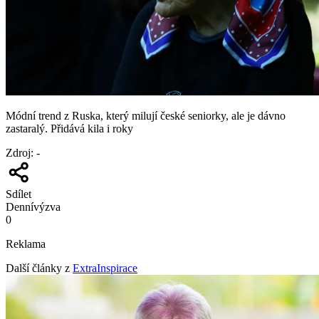
Módní trend z Ruska, který milují české seniorky, ale je dávno
zastaralý. Přidává kila i roky
Zdroj
:
-
Sdílet
Denní
výzva
0
Reklama
Další články z
ExtraInspirace