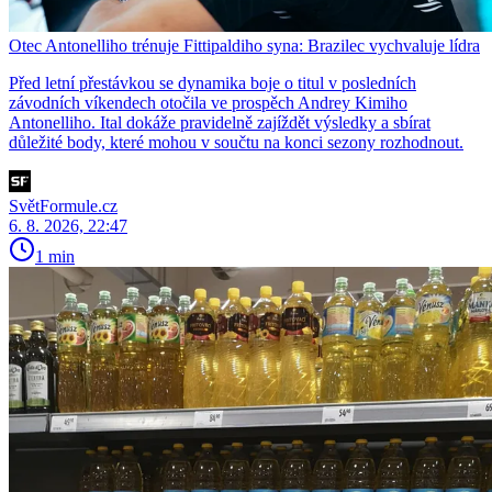
Otec Antonelliho trénuje Fittipaldiho syna: Brazilec vychvaluje lídra
Před letní přestávkou se dynamika boje o titul v posledních
závodních víkendech otočila ve prospěch Andrey Kimiho
Antonelliho. Ital dokáže pravidelně zajíždět výsledky a sbírat
důležité body, které mohou v součtu na konci sezony rozhodnout.
SvětFormule.cz
6. 8. 2026, 22:47
1 min