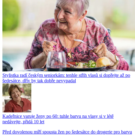
Stylistka radí českým seniorkám: tenhle střih vlasů si dopřejte až po
šedesátce, dřív by tak dobře nevypadal
Kadeřnice varuje ženy po 60: tuhle barvu na vlasy si v létě
nedávejte, přidá 10 let
Před dovolenou míří spousta žen po šedesátce do drogerie pro barvu