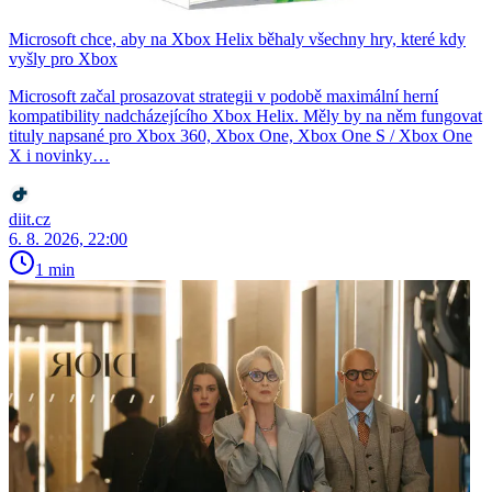
Microsoft chce, aby na Xbox Helix běhaly všechny hry, které kdy
vyšly pro Xbox
Microsoft začal prosazovat strategii v podobě maximální herní
kompatibility nadcházejícího Xbox Helix. Měly by na něm fungovat
tituly napsané pro Xbox 360, Xbox One, Xbox One S / Xbox One
X i novinky…
diit.cz
6. 8. 2026, 22:00
1 min