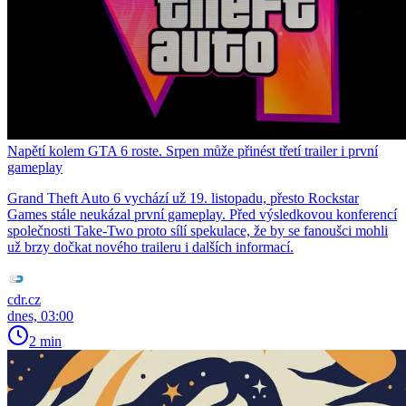
Napětí kolem GTA 6 roste. Srpen může přinést třetí trailer i první
gameplay
Grand Theft Auto 6 vychází už 19. listopadu, přesto Rockstar
Games stále neukázal první gameplay. Před výsledkovou konferencí
společnosti Take-Two proto sílí spekulace, že by se fanoušci mohli
už brzy dočkat nového traileru i dalších informací.
cdr.cz
dnes, 03:00
2 min