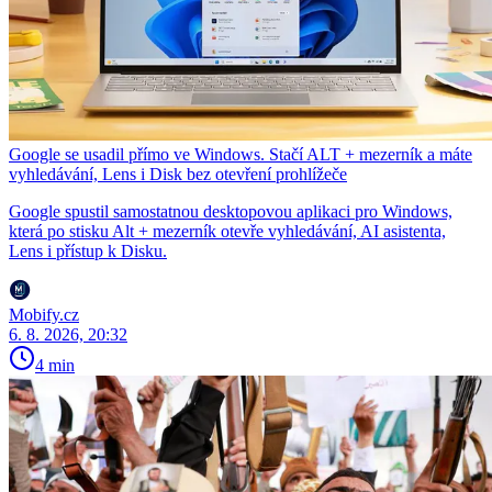
Google se usadil přímo ve Windows. Stačí ALT + mezerník a máte
vyhledávání, Lens i Disk bez otevření prohlížeče
Google spustil samostatnou desktopovou aplikaci pro Windows,
která po stisku Alt + mezerník otevře vyhledávání, AI asistenta,
Lens i přístup k Disku.
Mobify.cz
6. 8. 2026, 20:32
4 min