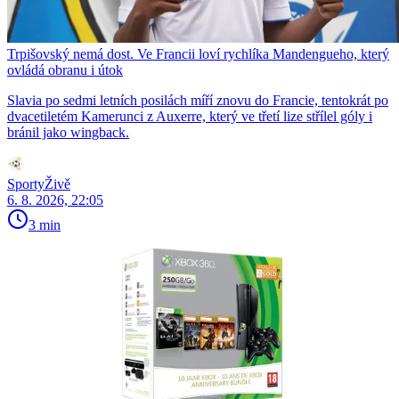
Trpišovský nemá dost. Ve Francii loví rychlíka Mandengueho, který
ovládá obranu i útok
Slavia po sedmi letních posilách míří znovu do Francie, tentokrát po
dvacetiletém Kamerunci z Auxerre, který ve třetí lize střílel góly i
bránil jako wingback.
SportyŽivě
6. 8. 2026, 22:05
3 min