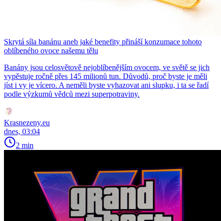
Skrytá síla banánu aneb jaké benefity přináší konzumace tohoto
oblíbeného ovoce našemu tělu
Banány jsou celosvětově nejoblíbenějším ovocem, ve světě se jich
vypěstuje ročně přes 145 milionů tun. Důvodů, proč byste je měli
jíst i vy je vícero. A neměli byste vyhazovat ani slupku, i ta se řadí
podle výzkumů vědců mezi superpotraviny.
Krasnezeny.eu
dnes, 03:04
2 min