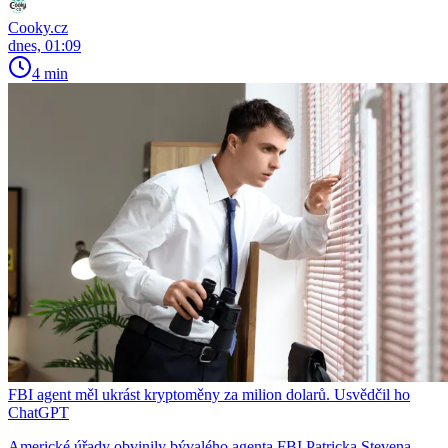
Cooky.cz
dnes, 01:09
4 min
FBI agent měl ukrást kryptoměny za milion dolarů. Usvědčil ho
ChatGPT
Americké úřady obvinily bývalého agenta FBI Patricka Stevena