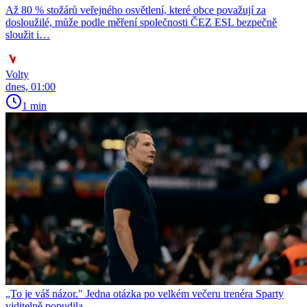
Až 80 % stožárů veřejného osvětlení, které obce považují za
dosloužilé, může podle měření společnosti ČEZ ESL bezpečně
sloužit i…
Volty
dnes, 01:00
1 min
„To je váš názor." Jedna otázka po velkém večeru trenéra Sparty
viditelně popudila