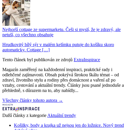
Nejhorší cottage ze supermarketu. Češi si myslí, že je zdravý, ale
netuší, co všechno obsahuje
Hrudkovitý bílý sýr v malém kelímku putuje do košíku skoro
automaticky. Cottage […]
Tento článek byl publikován ze zdrojů
ExtraInspirace
Magazín zaměřený na každodenní inspiraci, praktické rady i
odlehčené zajímavosti. Obsah pokrývá širokou škálu témat – od
zdraví, životního stylu a rodiny přes domácnost a vaření až po
vztahy, cestování a aktuální trendy. Články jsou psané jednoduše a
přehledně, s důrazem na to, aby nabídly...
Všechny články tohoto autora →
Další články z kategorie
Aktuální trendy
Košilky, body a krajka už nejsou jen do ložnice. Nový trend