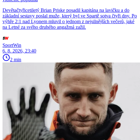
Devětačtyřicetiletý Brian Priske posadil kapitána na lavičku a do
základní sestavy poslal muže, který byl ve Spartě sotva čtyři dny. Po
výhře 2:1 nad Lyonem mluvil o jednom z nejsilnějších večerů, jaké
na Letné za svého druhého angažmá zažil.
SportWin
6. 8. 2026, 23:40
2 min