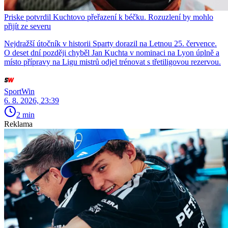
Priske potvrdil Kuchtovo přeřazení k béčku. Rozuzlení by mohlo
přijít ze severu
Nejdražší útočník v historii Sparty dorazil na Letnou 25. července.
O deset dní později chyběl Jan Kuchta v nominaci na Lyon úplně a
místo přípravy na Ligu mistrů odjel trénovat s třetiligovou rezervou.
SportWin
6. 8. 2026, 23:39
2 min
Reklama