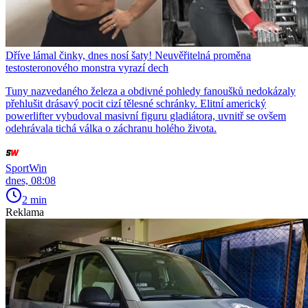
Dříve lámal činky, dnes nosí šaty! Neuvěřitelná proměna
testosteronového monstra vyrazí dech
Tuny nazvedaného železa a obdivné pohledy fanoušků nedokázaly
přehlušit drásavý pocit cizí tělesné schránky. Elitní americký
powerlifter vybudoval masivní figuru gladiátora, uvnitř se ovšem
odehrávala tichá válka o záchranu holého života.
SportWin
dnes, 08:08
2 min
Reklama