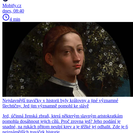
Mobify.cz
dnes, 08:40
4 min
Nejslavnější travičky v historii byly královny a jiné významné
šlechtičny. Jed jim významně pomohl ke slávě
Jed, účinná ženská zbraň, která některým slavným aristokratkám
pomohla dosáhnout jejich cílů. Proč zrovna jed? Jeho podání je
snadné, na rukách přitom neulpí krev a je těžké jej odhalit. Zde je 6
nejznámějších traviček historie.