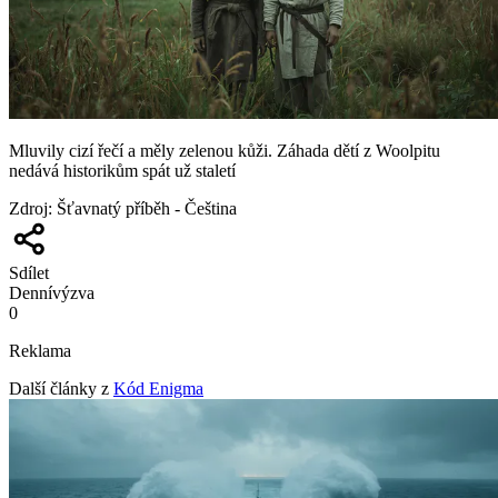
Mluvily cizí řečí a měly zelenou kůži. Záhada dětí z Woolpitu
nedává historikům spát už staletí
Zdroj
:
Šťavnatý příběh - Čeština
Sdílet
Denní
výzva
0
Reklama
Další články z
Kód Enigma