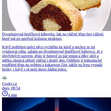
Dvoubarevná hrníčková bábovka: Jak na vláčné těsto bez vážení,
které má po upečení krásnou strukturu
Když potřebuji upéct něco rychlého ke kávě a nechce se mi
vytahovat váha, sahám po dvoubarevné hrníčkové bábovce. Je z
obyčejných surovin, těsto je hotové za pár minut a díky oleji a
mléku zůstává pěkně vláčná i druhý den. Odlišuje ji jednoduché
rozdělení těsta na světlou a kakaovou část, takže na řezu vypadá
hezky, i když s ní není skoro žádná práce.
Cooky.cz
dnes, 08:54
4 min