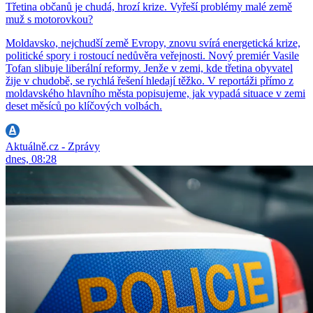
Třetina občanů je chudá, hrozí krize. Vyřeší problémy malé země
muž s motorovkou?
Moldavsko, nejchudší země Evropy, znovu svírá energetická krize,
politické spory i rostoucí nedůvěra veřejnosti. Nový premiér Vasile
Tofan slibuje liberální reformy. Jenže v zemi, kde třetina obyvatel
žije v chudobě, se rychlá řešení hledají těžko. V reportáži přímo z
moldavského hlavního města popisujeme, jak vypadá situace v zemi
deset měsíců po klíčových volbách.
Aktuálně.cz - Zprávy
dnes, 08:28