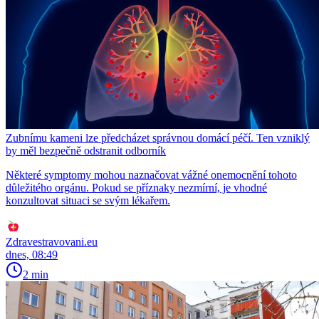
Zubnímu kameni lze předcházet správnou domácí péčí. Ten vzniklý
by měl bezpečně odstranit odborník
Některé symptomy mohou naznačovat vážné onemocnění tohoto
důležitého orgánu. Pokud se příznaky nezmírní, je vhodné
konzultovat situaci se svým lékařem.
Zdravestravovani.eu
dnes, 08:49
2 min