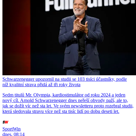
Schwarzenegger upozornil na studii se 103 tisíci účastníky, podle
níž kvalitní strava přidá až tři roky života
Sedm titulů Mr. Olympia, kardiostimulátor od roku 2024 a jeden
nový cíl. Arnold Schwarzenegger dnes neřeší obvody paží, ale to,
jak se dožít víc než sta let. Ve svém newsletteru proto rozebral studii,
která sledovala stravu více než sta tisíc lidí po dobu deseti let.
SportWin
dnes, 08:14