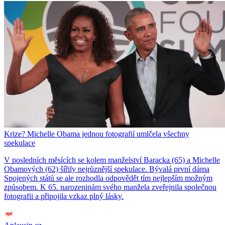
Krize? Michelle Obama jednou fotografií umlčela všechny
spekulace
V posledních měsících se kolem manželství Baracka (65) a Michelle
Obamových (62) šířily nejrůznější spekulace. Bývalá první dáma
Spojených států se ale rozhodla odpovědět tím nejlepším možným
způsobem. K 65. narozeninám svého manžela zveřejnila společnou
fotografii a připojila vzkaz plný lásky.