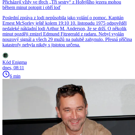
Přicházejí vždy ve třech „Tři sestry“ z Hořejšího jezera mohou
během minut potopit i obří loď
Poslední zpráva z lodi nepůsobila jako volání o pomoc. Kapitán
Ernest McSorley ještě kolem 19:10 10. listopadu 1975 odpověděl
nedaleké nákladní lodi Arthur M. Anderson, že se drží. O několik
minut později zmizel Edmund Fitzgerald z radaru. Nebyl vyslán
nouzový signál a všech 29 mužů na palubě zahynulo. Přesná příčina
katastrofy nebyla nikdy s jistotou určena.
Kód Enigma
dnes, 08:11
6 min