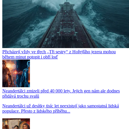
Přicházejí vždy ve třech „Tři sestry“ z Hořejšího jezera mohou
během minut potopit i obří loď
Neandertálci zmizeli před 40 000 lety. Jejich gen nám ale dodnes
přidává trochu svalů
Neandertálci už desítky tisíc let neexistují jako samostatná lidská
populace. Přesto z lidského příběhu...