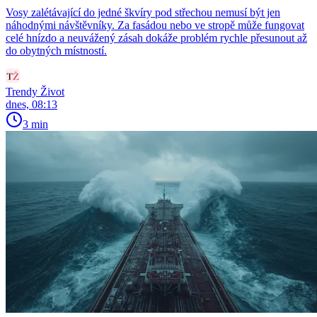
Vosy zalétávající do jedné škvíry pod střechou nemusí být jen
náhodnými návštěvníky. Za fasádou nebo ve stropě může fungovat
celé hnízdo a neuvážený zásah dokáže problém rychle přesunout až
do obytných místností.
Trendy Život
dnes, 08:13
3 min