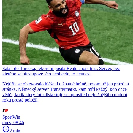
Salah do Turecka, rekordní posila Realu a pak tma. Server, bez
kterého se přestupové léto neobejde, to neunesl
Nejdřív se objevovalo hlášení o špatné bráně, potom už jen prázdná
stránka. Německý server Transfermarkt, kam míří každý, kdo chce
vědět, kolik který fotbalista stojí, se uprostřed nejrušnějšího období
roku prostě položil.
SportWin
dnes, 08:46
2 min