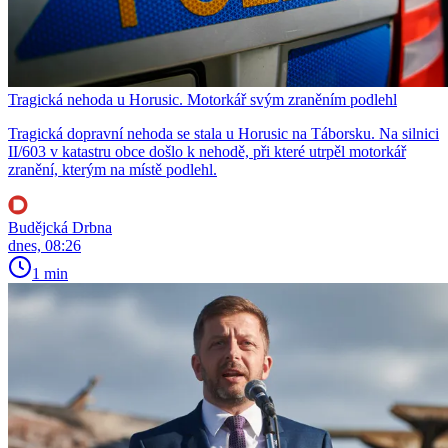
Tragická nehoda u Horusic. Motorkář svým zraněním podlehl
Tragická dopravní nehoda se stala u Horusic na Táborsku. Na silnici
II/603 v katastru obce došlo k nehodě, při které utrpěl motorkář
zranění, kterým na místě podlehl.
Budějcká Drbna
dnes, 08:26
1 min