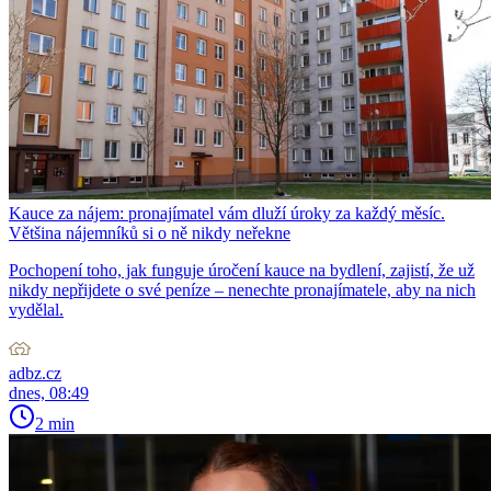
Kauce za nájem: pronajímatel vám dluží úroky za každý měsíc.
Většina nájemníků si o ně nikdy neřekne
Pochopení toho, jak funguje úročení kauce na bydlení, zajistí, že už
nikdy nepřijdete o své peníze – nenechte pronajímatele, aby na nich
vydělal.
adbz.cz
dnes, 08:49
2 min