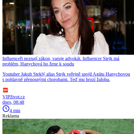
Influenceři neznají zákon, varuje advokát. Influencer Stejk má
problém, Hanychová ho žene k soudu
Youtuber Jakub Steklý alias Stejk veřejně spojil Agátu Hanychovou
s pohlavně přenosnými chorobami. Teď mu hrozí žaloba.
VIPživot.cz
dnes, 08:48
4 min
Reklama