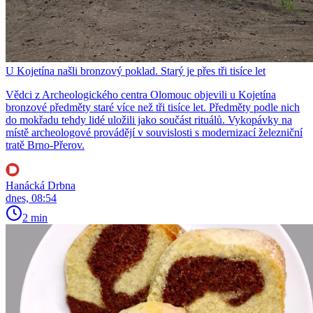
U Kojetína našli bronzový poklad. Starý je přes tři tisíce let
Vědci z Archeologického centra Olomouc objevili u Kojetína
bronzové předměty staré více než tři tisíce let. Předměty podle nich
do mokřadu tehdy lidé uložili jako součást rituálů. Vykopávky na
místě archeologové provádějí v souvislosti s modernizací železniční
tratě Brno-Přerov.
Hanácká Drbna
dnes, 08:54
2 min