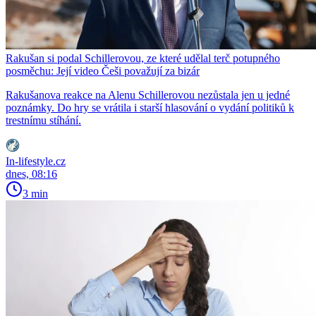
Rakušan si podal Schillerovou, ze které udělal terč potupného
posměchu: Její video Češi považují za bizár
Rakušanova reakce na Alenu Schillerovou nezůstala jen u jedné
poznámky. Do hry se vrátila i starší hlasování o vydání politiků k
trestnímu stíhání.
In-lifestyle.cz
dnes, 08:16
3 min