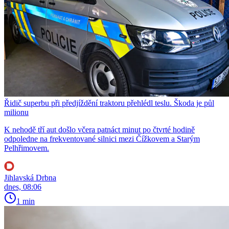
Řidič superbu při předjíždění traktoru přehlédl teslu. Škoda je půl
milionu
K nehodě tří aut došlo včera patnáct minut po čtvrté hodině
odpoledne na frekventované silnici mezi Čížkovem a Starým
Pelhřimovem.
Jihlavská Drbna
dnes, 08:06
1 min