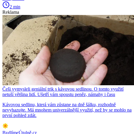
2 min
Reklama
Češi vymysleli geniální trik s kávovou sedlinou. O tomto využití
netuší většina lidí. Ušetří vám spoustu peněz, námahy i času
Kávovou sedlinu, která vám zůstane na dně šálku, rozhodně
nevyhazujte. Má mnohem univerzálnější využití, než by se mohlo na
první pohled zdát.
BydlímeÚtulně.cz