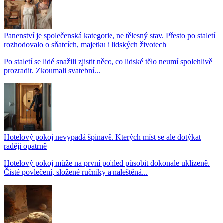
Panenství je společenská kategorie, ne tělesný stav. Přesto po staletí
rozhodovalo o sňatcích, majetku i lidských životech
Po staletí se lidé snažili zjistit něco, co lidské tělo neumí spolehlivě
prozradit. Zkoumali svatební...
Hotelový pokoj nevypadá špinavě. Kterých míst se ale dotýkat
raději opatrně
Hotelový pokoj může na první pohled působit dokonale uklizeně.
Čisté povlečení, složené ručníky a naleštěná...