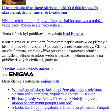
U pece zůstalo těsto, které nikdo neupekl. O 8.600 let později
ukazuje, jak dávno jsme znali kváskování
Někdo smíchal obilí, připravil těsto, nechal ho pracovat a položil
vedle pece. Potom se ale něco stalo a...
Tento článek byl publikován ze zdrojů
Kód Enigma
KodEnigma.cz se věnuje zajímavostem napříč obory – od přírody a
historie přes vědu, vesmír až po záhady a nečekané objevy. Články
otevírají témata, která dokážou překvapit, inspirovat i přimět k
zamyšlení. Silnou stránkou webu je pestrost – jednou narazíte na
příběhy dávných civilizací, jindy na...
Všechny články tohoto autora →
Další články z kategorie
Zajímavosti
WhatsApp má skrytý koš, který žere gigabajty v telefonu.
Většina lidí o něm neví, vyprázdnit ho trvá 30 sekund
Přicházejí vždy ve třech „Tři sestry“ z Hořejšího jezera
mohou během minut potopit i obří loď
5 kódů, které uvolní gigabajty v Gmailu za pár minut. Fungují