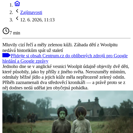
Zajímavosti
12. 6. 2026, 11:13
7 min
Mluvily cizí řečí a měly zelenou kůži. Záhada dětí z Woolpitu
nedává historikům spát už staletí
Přidejte si obsah Centrum.cz do oblíbených zdrojů pro Google
hledání a Google zprávy
Jednoho dne se v anglické vesnici Woolpit údajně objevily dvě děti,
které působily, jako by přišly z jiného světa. Nerozuměly místním,
odmítaly běžné jídlo a jejich kůže měla nepřirozeně zelený odstín.
Příběh zaznamenali dva středověcí kronikáři — a právě proto se z
něj dodnes nedá udělat jen obyčejná pohádka.