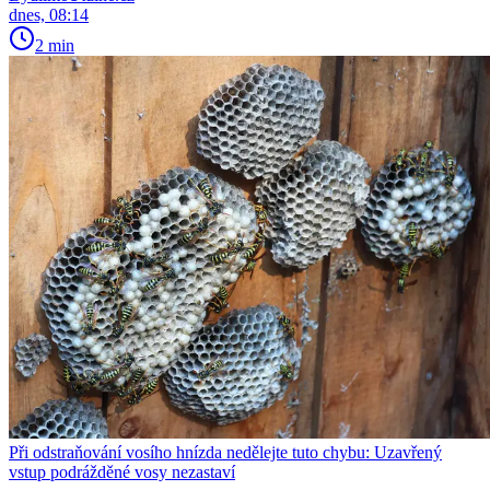
dnes, 08:14
2 min
Při odstraňování vosího hnízda nedělejte tuto chybu: Uzavřený
vstup podrážděné vosy nezastaví