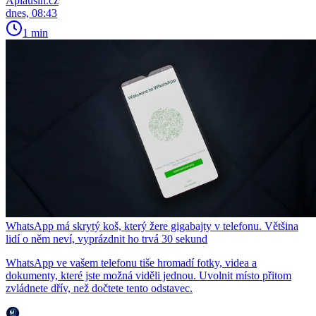
Aplausin.cz
dnes, 08:43
1 min
WhatsApp má skrytý koš, který žere gigabajty v telefonu. Většina
lidí o něm neví, vyprázdnit ho trvá 30 sekund
WhatsApp ve vašem telefonu tiše hromadí fotky, videa a
dokumenty, které jste možná viděli jednou. Uvolnit místo přitom
zvládnete dřív, než dočtete tento odstavec.