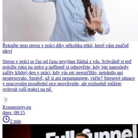
Řekněte stop stresu v práci díky několika triků, které vám značně
uleví
Stresu v práci se čas od času nevyhne žádná z vás. Schválně si teď
položte ruku na srdce a upřímně si odpovězte, kdy jste naposledy
zažily klidný den v práci, kdy vás nic nerozčílilo, netrápilo ani
nestresovalo. Správě, už si ani nepamatujete, viďte? Stresové situace
v pracovním prostřední sice neovlivníte, ale rozhodně můžete
ovlivnit vaší reakci na ně.
Krasnezeny.eu
dnes, 08:15
2 min