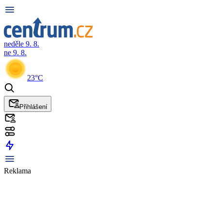
neděle 9. 8.
ne 9. 8.
23°C
Přihlášení
Reklama