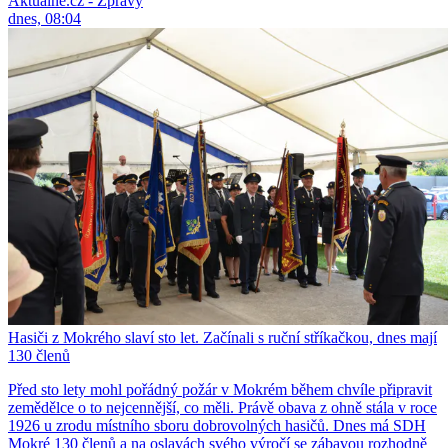
Aktuálně.cz - Zprávy
dnes, 08:04
Hasiči z Mokrého slaví sto let. Začínali s ruční stříkačkou, dnes mají
130 členů
Před sto lety mohl pořádný požár v Mokrém během chvíle připravit
zemědělce o to nejcennější, co měli. Právě obava z ohně stála v roce
1926 u zrodu místního sboru dobrovolných hasičů. Dnes má SDH
Mokré 130 členů a na oslavách svého výročí se zábavou rozhodně