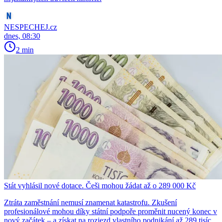
NESPECHEJ.cz
dnes, 08:30
2 min
Stát vyhlásil nové dotace. Češi mohou žádat až o 289 000 Kč
Ztráta zaměstnání nemusí znamenat katastrofu. Zkušení
profesionálové mohou díky státní podpoře proměnit nucený konec v
nový začátek – a získat na rozjezd vlastního podnikání až 289 tisíc