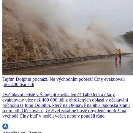
Tajfun Dolphin přichází. Na východním pobřeží Číny evakuovali
přes 400 tisíc lidí
Dvě hlavní letiště v Šanghaji zrušila téměř 1400 letů a úřady
evakuovaly více než 400 000 lidí z ohrožených oblastí v očekávání
příchodu tajfunu Dolphin, který na Okinawě na jihu Japonska zranil
sedm lidí. Očekává se, že živel zasáhne hustě obydlené pobřeží na
východě Číny buď v neděli večer, nebo v pondělí ráno.