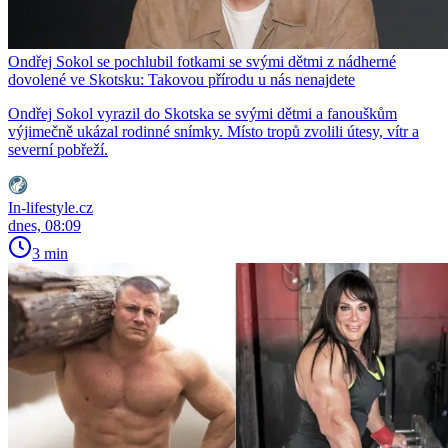
Ondřej Sokol se pochlubil fotkami se svými dětmi z nádherné
dovolené ve Skotsku: Takovou přírodu u nás nenajdete
Ondřej Sokol vyrazil do Skotska se svými dětmi a fanouškům
výjimečně ukázal rodinné snímky. Místo tropů zvolili útesy, vítr a
severní pobřeží.
In-lifestyle.cz
dnes, 08:09
3 min