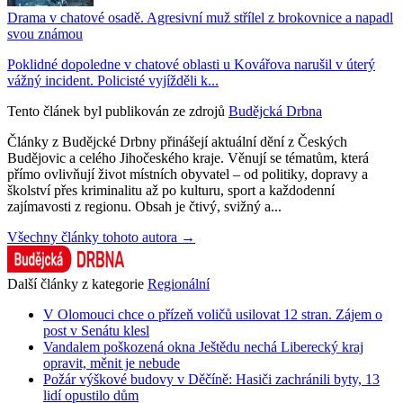
Drama v chatové osadě. Agresivní muž střílel z brokovnice a napadl
svou známou
Poklidné dopoledne v chatové oblasti u Kovářova narušil v úterý
vážný incident. Policisté vyjížděli k...
Tento článek byl publikován ze zdrojů
Budějcká Drbna
Články z Budějcké Drbny přinášejí aktuální dění z Českých
Budějovic a celého Jihočeského kraje. Věnují se tématům, která
přímo ovlivňují život místních obyvatel – od politiky, dopravy a
školství přes kriminalitu až po kulturu, sport a každodenní
zajímavosti z regionu. Obsah je čtivý, svižný a...
Všechny články tohoto autora →
Další články z kategorie
Regionální
V Olomouci chce o přízeň voličů usilovat 12 stran. Zájem o
post v Senátu klesl
Vandalem poškozená okna Ještědu nechá Liberecký kraj
opravit, měnit je nebude
Požár výškové budovy v Děčíně: Hasiči zachránili byty, 13
lidí opustilo dům