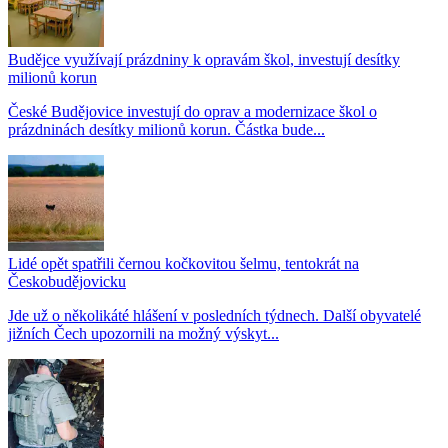
Budějce využívají prázdniny k opravám škol, investují desítky
milionů korun
České Budějovice investují do oprav a modernizace škol o
prázdninách desítky milionů korun. Částka bude...
Lidé opět spatřili černou kočkovitou šelmu, tentokrát na
Českobudějovicku
Jde už o několikáté hlášení v posledních týdnech. Další obyvatelé
jižních Čech upozornili na možný výskyt...