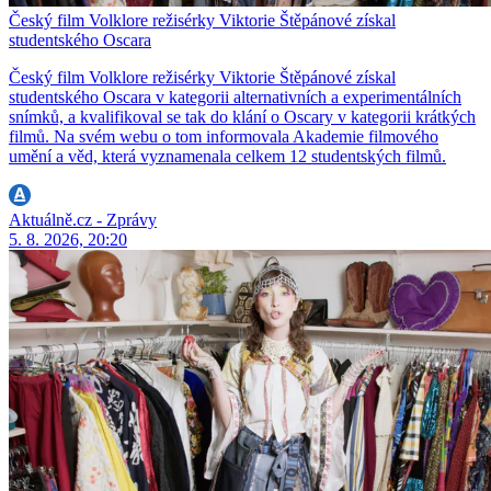
Český film Volklore režisérky Viktorie Štěpánové získal
studentského Oscara
Český film Volklore režisérky Viktorie Štěpánové získal
studentského Oscara v kategorii alternativních a experimentálních
snímků, a kvalifikoval se tak do klání o Oscary v kategorii krátkých
filmů. Na svém webu o tom informovala Akademie filmového
umění a věd, která vyznamenala celkem 12 studentských filmů.
Aktuálně.cz - Zprávy
5. 8. 2026, 20:20