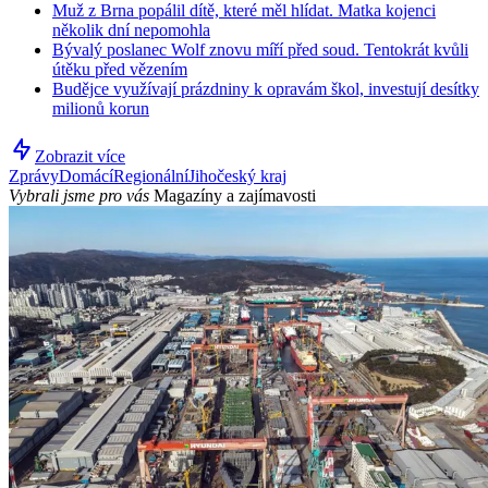
Muž z Brna popálil dítě, které měl hlídat. Matka kojenci
několik dní nepomohla
Bývalý poslanec Wolf znovu míří před soud. Tentokrát kvůli
útěku před vězením
Budějce využívají prázdniny k opravám škol, investují desítky
milionů korun
Zobrazit více
Zprávy
Domácí
Regionální
Jihočeský kraj
Vybrali jsme pro vás
Magazíny a zajímavosti