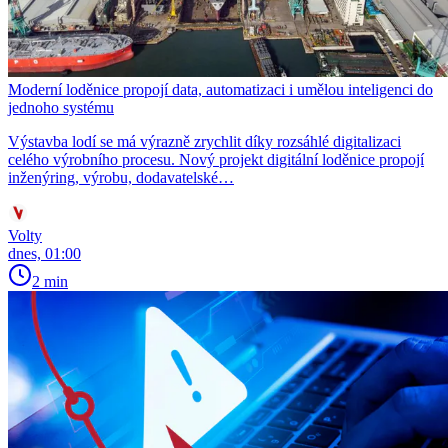
Moderní loděnice propojí data, automatizaci i umělou inteligenci do
jednoho systému
Výstavba lodí se má výrazně zrychlit díky rozsáhlé digitalizaci
celého výrobního procesu. Nový projekt digitální loděnice propojí
inženýring, výrobu, dodavatelské…
Volty
dnes, 01:00
2 min