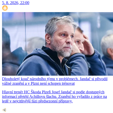
5. 8. 2026, 22:00
Dlouholetý kouč národního týmu v problémech. Jandač si přivodil
vážné zranění a v Plzni není schopen trénovat
Hlavní trenér HC Škoda Plzeň Josef Jandač si podle dostupných
informací přetrhl Achillovu šlachu. Zranění ho vyřadilo z práce na
ledě v nejcitlivější fázi předsezonní přípravy.