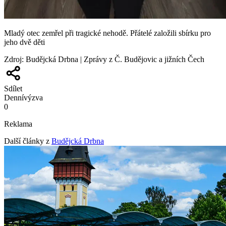
Mladý otec zemřel při tragické nehodě. Přátelé založili sbírku pro
jeho dvě děti
Zdroj
:
Budějcká Drbna | Zprávy z Č. Budějovic a jižních Čech
Sdílet
Denní
výzva
0
Reklama
Další články z
Budějcká Drbna