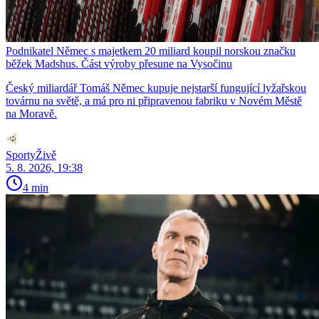
Podnikatel Němec s majetkem 20 miliard koupil norskou značku
běžek Madshus. Část výroby přesune na Vysočinu
Český miliardář Tomáš Němec kupuje nejstarší fungující lyžařskou
továrnu na světě, a má pro ni připravenou fabriku v Novém Městě
na Moravě.
SportyŽivě
5. 8. 2026, 19:38
4 min