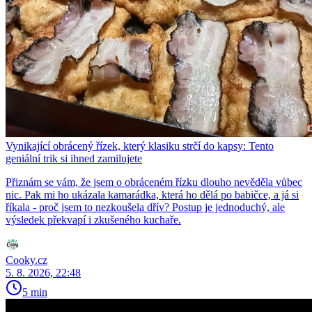
Vynikající obrácený řízek, který klasiku strčí do kapsy: Tento
geniální trik si ihned zamilujete
Přiznám se vám, že jsem o obráceném řízku dlouho nevěděla vůbec
nic. Pak mi ho ukázala kamarádka, která ho dělá po babičce, a já si
říkala - proč jsem to nezkoušela dřív? Postup je jednoduchý, ale
výsledek překvapí i zkušeného kuchaře.
Cooky.cz
5. 8. 2026, 22:48
5 min