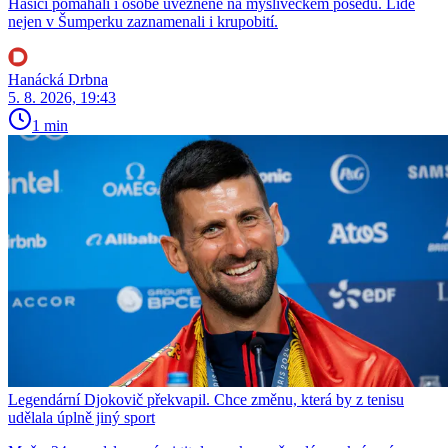
Hasiči pomáhali i osobě uvězněné na mysliveckém posedu. Lidé
nejen v Šumperku zaznamenali i krupobití.
Hanácká Drbna
5. 8. 2026, 19:43
1 min
Legendární Djokovič překvapil. Chce změnu, která by z tenisu
udělala úplně jiný sport