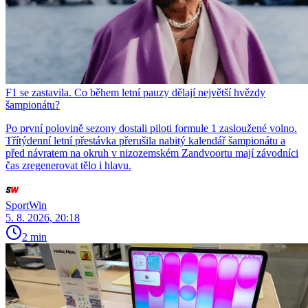
F1 se zastavila. Co během letní pauzy dělají největší hvězdy
šampionátu?
Po první polovině sezony dostali piloti formule 1 zasloužené volno.
Třítýdenní letní přestávka přerušila nabitý kalendář šampionátu a
před návratem na okruh v nizozemském Zandvoortu mají závodníci
čas zregenerovat tělo i hlavu.
SportWin
5. 8. 2026, 20:18
2 min