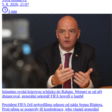
5. 8. 2026, 21:07
3 min
Infantino svolal krizovou schůzku do Rabatu. Wenger se od něj
distancoval, generální sekretář FIFA hovoří o hanbě
Prezident FIFA čelí nejtvrdšímu odporu od pádu Seppa Blattera.
Proti němu se postavily tři konfederace, jeho vlastní generální