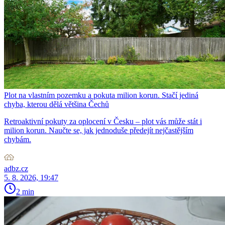
Plot na vlastním pozemku a pokuta milion korun. Stačí jediná
chyba, kterou dělá většina Čechů
Retroaktivní pokuty za oplocení v Česku – plot vás může stát i
milion korun. Naučte se, jak jednoduše předejít nejčastějším
chybám.
adbz.cz
5. 8. 2026, 19:47
2 min