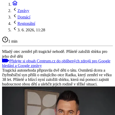
Zprávy
Domácí
Regionální
3. 6. 2026, 11:28
1 min
Mladý otec zemřel při tragické nehodě. Přátelé založili sbírku pro
jeho dvě děti
Přidejte si obsah Centrum.cz do oblíbených zdrojů pro Google
hledání a Google zprávy
Tragická autonehoda připravila dvě děti o tátu. Osmiletá dcera a
čtyřměsíční syn přišli o milujícího otce Radka, který zemřel ve věku
38 let. Přátelé a blízcí nyní založili sbírku, která má pomoci zajistit
budoucnost obou dětí a ulehčit jejich rodině v těžké situaci.