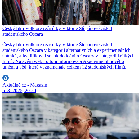
Český film Volklore režisérky Viktorie Štěpánové získal
studentského Oscara
Český film Volklore režisérky Viktorie Štěpánové získal
studentského Oscara v kategorii alternativních a experimentálních
snímků, a kvalifikoval se tak do klání o Oscary v kategorii krátkých
filmů. Na svém webu o tom informovala Akademie filmového
umění a věd, která vyznamenala celkem 12 studentských filmů.
Aktuálně.cz - Magazín
5. 8. 2026, 20:20