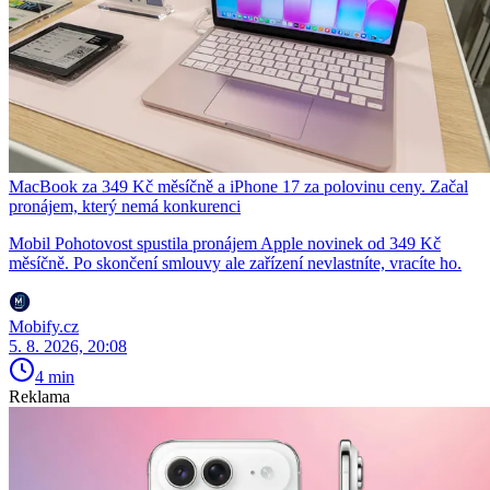
MacBook za 349 Kč měsíčně a iPhone 17 za polovinu ceny. Začal
pronájem, který nemá konkurenci
Mobil Pohotovost spustila pronájem Apple novinek od 349 Kč
měsíčně. Po skončení smlouvy ale zařízení nevlastníte, vracíte ho.
Mobify.cz
5. 8. 2026, 20:08
4 min
Reklama