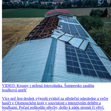
VIDEO: Kroupy i stržená fotovoltaika. Šumpersko zasáhla
bouřková smršť
Více než šest desítek výjezdů evidují za středeční odpoledne a večer
hasiči v Olomouckém kraji v souvislosti s intenzivním deštěm a
bouřkami. Počasí poškodilo střechy, došlo k pádu stromů či větví.