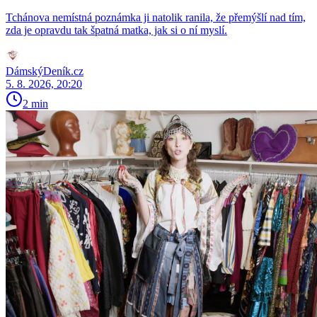
Tchánova nemístná poznámka ji natolik ranila, že přemýšlí nad tím,
zda je opravdu tak špatná matka, jak si o ní myslí.
DámskýDeník.cz
5. 8. 2026, 20:20
2 min