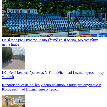
Další rána pro Dynamo. Klub zřejmě zruší béčko, pro dva týmy
nemá hráče
Děti čeká bezpečnější cesta. V Kolodějích nad Lužnicí vyrostl nový
chodník
Každodenní cesta do školy nebo na autobus bude pro obyvatele v
Kolodějích nad Lužnicí zase o něco...