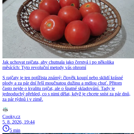
Jak uchovat rajčata, aby chutnala jako čerstvá i po několika
měsících: Tyto revoluční metody vás ohromí
S rajčaty je ten potížista známý: člověk koupí nebo sklidí krásné
plody a za pár dní řeší moučnatou dužinu a mdlou chuť. Přitom
často nejde o kvalitu rajčat, ale o špatné skladování. Tady je
jednoduchý přehled, co s nimi dělat, když je chcete sníst za pár dnů,
za pár týdnů i v zimě.
Cooky.cz
5. 8. 2026, 19:44
5 min