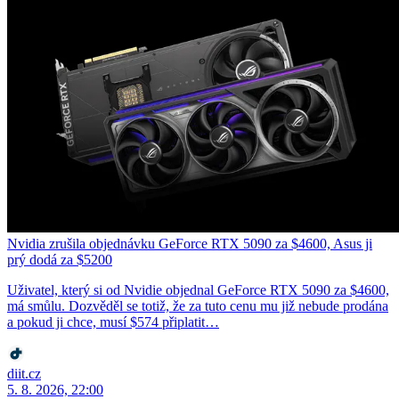
Nvidia zrušila objednávku GeForce RTX 5090 za $4600, Asus ji
prý dodá za $5200
Uživatel, který si od Nvidie objednal GeForce RTX 5090 za $4600,
má smůlu. Dozvěděl se totiž, že za tuto cenu mu již nebude prodána
a pokud ji chce, musí $574 připlatit…
diit.cz
5. 8. 2026, 22:00