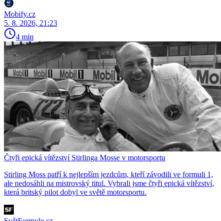
Mobify.cz
5. 8. 2026, 21:23
4 min
Čtyři epická vítězství Stirlinga Mosse v motorsportu
Stirling Moss patří k nejlepším jezdcům, kteří závodili ve formuli 1,
ale nedosáhli na mistrovský titul. Vybrali jsme čtyři epická vítězství,
která britský pilot dobyl ve světě motorsportu.
SvětFormule.cz