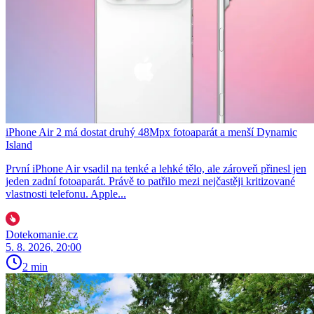
iPhone Air 2 má dostat druhý 48Mpx fotoaparát a menší Dynamic
Island
První iPhone Air vsadil na tenké a lehké tělo, ale zároveň přinesl jen
jeden zadní fotoaparát. Právě to patřilo mezi nejčastěji kritizované
vlastnosti telefonu. Apple...
Dotekomanie.cz
5. 8. 2026, 20:00
2 min