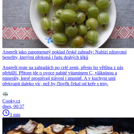
Angrešt jako zapomenutý poklad české zahrady: Nabízí zdravotní
benefity, kterými překoná i řadu drahých léků
Angrešt roste na zahradách po celé zemi, přesto ho většina z nás
přehlíží. Přitom jde o ovoce nabité vitaminem C, vlákninou a
minerály, které prospívají trávení i imunitě. A v kuchyni umí
překvapit daleko víc, než by člověk čekal od keře s trny.
Cooky.cz
dnes, 00:37
3 min