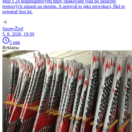
Muž s 24 grandslamovými tituly opakovaně volá po zkrácení
tenisových zápasů na okruhu. A nemyslí to jako provokaci, říká to
nejméně šest let.
SportyŽivě
5. 8. 2026, 19:39
5 min
Reklama