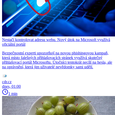
Nestačí kontrolovat adresu webu. Nový útok na Microsoft využívá
oficiální portál
Bezpečnostní experti upozorňují na novou phishingovou kampaň,
která místo falešných přihlašovacích stránek využívá skutečný
přihlašovací portál Microsoftu. Útočníci tentokrát necílí na hesla, ale
na oprávnění, která jim uživatelé nevědomky sami udělí.
cdr.cz
dnes, 01:00
1 min