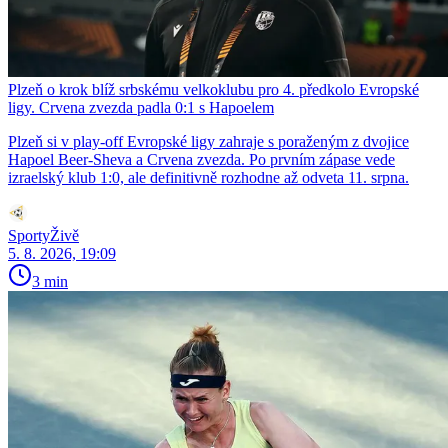
Plzeň o krok blíž srbskému velkoklubu pro 4. předkolo Evropské
ligy. Crvena zvezda padla 0:1 s Hapoelem
Plzeň si v play-off Evropské ligy zahraje s poraženým z dvojice
Hapoel Beer-Sheva a Crvena zvezda. Po prvním zápase vede
izraelský klub 1:0, ale definitivně rozhodne až odveta 11. srpna.
SportyŽivě
5. 8. 2026, 19:09
3 min