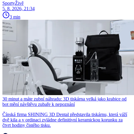
SportyŽivě
5. 8. 2026, 21:34
3 min
30 minut a máte zubní náhradu: 3D tiskárna velká jako krabice od
bot mění návštěvu zubaře k nepoznání
Čínská firma SHINING 3D Dental představila tiskárnu, která váží
dvě kila a v ordinaci zvládne definitivní keramickou korunku za
čtvrt hodiny čistého tisku.