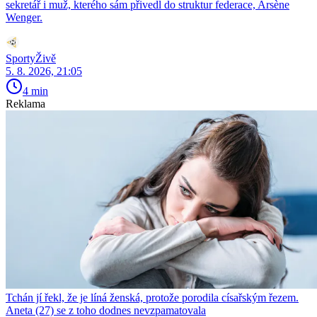
sekretář i muž, kterého sám přivedl do struktur federace, Arsène
Wenger.
SportyŽivě
5. 8. 2026, 21:05
4 min
Reklama
Tchán jí řekl, že je líná ženská, protože porodila císařským řezem.
Aneta (27) se z toho dodnes nevzpamatovala