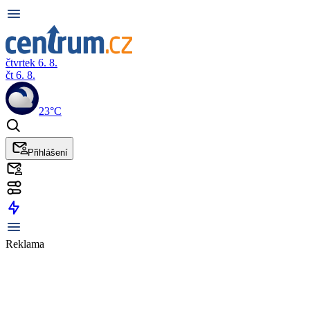
čtvrtek 6. 8.
čt 6. 8.
23°C
Přihlášení
Reklama