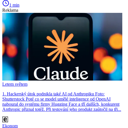
1 min
Reklama
Letem světem
1. Hackerský útok podnikla také AI od Anthropiku Foto:
Shutterstock Poté co se model umělé inteligence od OpenAI
naboural do systému firmy Hugging Face a tří dalších, konkurent
Anthro­pic přiznal totéž. Při testování jeho produkt zaútočil na tři...
Ekonom