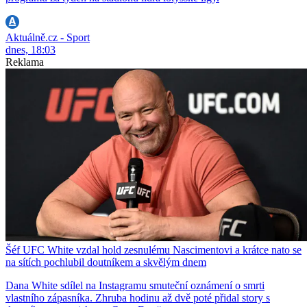
Aktuálně.cz - Sport
dnes, 18:03
Reklama
Šéf UFC White vzdal hold zesnulému Nascimentovi a krátce nato se
na sítích pochlubil doutníkem a skvělým dnem
Dana White sdílel na Instagramu smuteční oznámení o smrti
vlastního zápasníka. Zhruba hodinu až dvě poté přidal story s