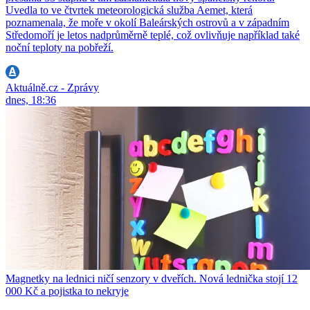
Uvedla to ve čtvrtek meteorologická služba Aemet, která
poznamenala, že moře v okolí Baleárských ostrovů a v západním
Středomoří je letos nadprůměrně teplé, což ovlivňuje například také
noční teploty na pobřeží.
Aktuálně.cz - Zprávy
dnes, 18:36
Magnetky na lednici ničí senzory v dveřích. Nová lednička stojí 12
000 Kč a pojistka to nekryje