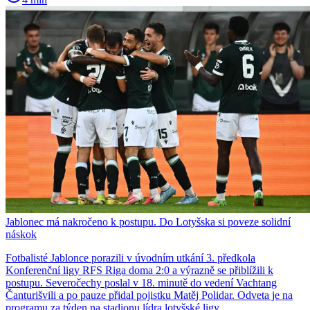
Jablonec má nakročeno k postupu. Do Lotyšska si poveze solidní
náskok
Fotbalisté Jablonce porazili v úvodním utkání 3. předkola
Konferenční ligy RFS Riga doma 2:0 a výrazně se přiblížili k
postupu. Severočechy poslal v 18. minutě do vedení Vachtang
Čanturišvili a po pauze přidal pojistku Matěj Polidar. Odveta je na
programu za týden na stadionu lídra lotyšské ligy.