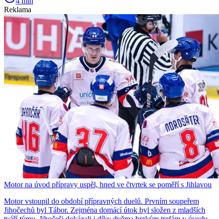
4 min
Reklama
Motor na úvod přípravy uspěl, hned ve čtvrtek se poměří s Jihlavou
Motor vstoupil do období přípravných duelů. Prvním soupeřem
Jihočechů byl Tábor. Zejména domácí útok byl složen z mladších
tváří týmu. Jihočeši dokázali i díky dvěma brzkým trefám v úvodu