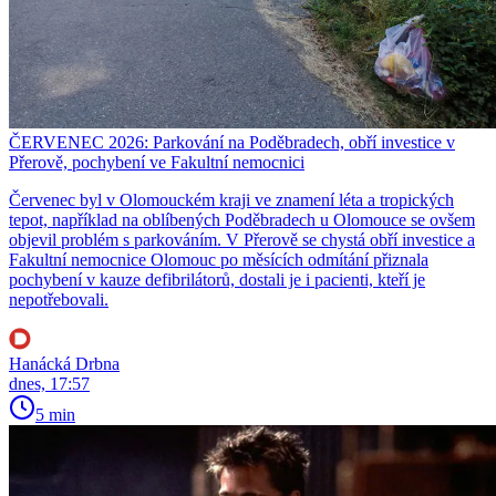
ČERVENEC 2026: Parkování na Poděbradech, obří investice v
Přerově, pochybení ve Fakultní nemocnici
Červenec byl v Olomouckém kraji ve znamení léta a tropických
tepot, například na oblíbených Poděbradech u Olomouce se ovšem
objevil problém s parkováním. V Přerově se chystá obří investice a
Fakultní nemocnice Olomouc po měsících odmítání přiznala
pochybení v kauze defibrilátorů, dostali je i pacienti, kteří je
nepotřebovali.
Hanácká Drbna
dnes, 17:57
5 min