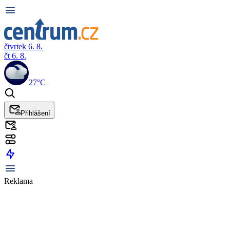
čtvrtek 6. 8.
čt 6. 8.
27°C
Přihlášení
Reklama