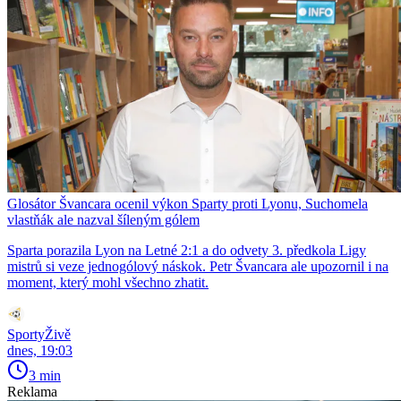
Glosátor Švancara ocenil výkon Sparty proti Lyonu, Suchomela
vlastňák ale nazval šíleným gólem
Sparta porazila Lyon na Letné 2:1 a do odvety 3. předkola Ligy
mistrů si veze jednogólový náskok. Petr Švancara ale upozornil i na
moment, který mohl všechno zhatit.
SportyŽivě
dnes, 19:03
3 min
Reklama