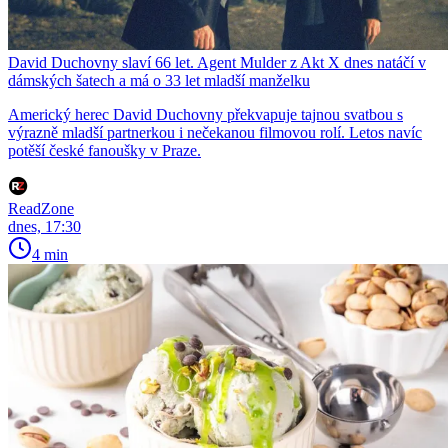
David Duchovny slaví 66 let. Agent Mulder z Akt X dnes natáčí v
dámských šatech a má o 33 let mladší manželku
Americký herec David Duchovny překvapuje tajnou svatbou s
výrazně mladší partnerkou i nečekanou filmovou rolí. Letos navíc
potěší české fanoušky v Praze.
ReadZone
dnes, 17:30
4 min