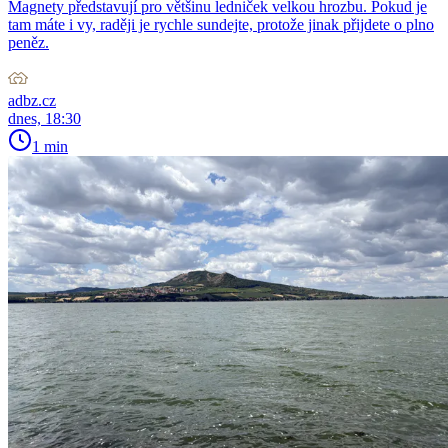
Magnety představují pro většinu ledniček velkou hrozbu. Pokud je
tam máte i vy, raději je rychle sundejte, protože jinak přijdete o plno
peněz.
adbz.cz
dnes, 18:30
1 min