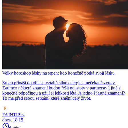
Velký horoskop lásky na srpen: kdo konečně potká svoji lásku
Srpen přináší do oblasti vztahů silné energie a nečekané zvraty.
Zatímco některá znamení budou řešit nejistoty v partnerství, jiná si
konečně odpočinou a užijí si lehkosti léta. A jedno šťastné znamení?
To má před sebou setkání, které změní celý život.
FAJNTIP.cz
dnes, 18:15
6 min