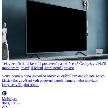
Televize přivrtaná ke zdi i postavená na skříňce už Čechy štve. Našli
mnohem zajímavější řešení, které neruší prostor
Velká černá plocha uprostřed obýváku dráždí čím dál víc lidí. Místo
klasického zavěšení volí posuvné panely, lamely nebo televizor,
který se tváří jako obraz.
Mobify.cz
dnes, 18:56