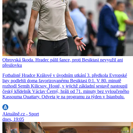
Obrovská škoda. Hradec pálil šance, proti Besiktasi nevyužil ani
přesilovku
Fotbalisté Hradce Králové v úvodním utkání 3. předkola Evropské
ligy podlehli doma favorizovanému Besiktasi 0:1. V 80. minutě
rozhodl Semih Kilicsoy. Hosté, v jejichž základní sestavě nastoupil
český křídelník Václav Černý, hráli od 71. minuty bez vyloučeného
Kassouma Ouattary. Odveta je na programu za týden v Istanbulu.
Aktuálně.cz - Sport
dnes, 19:05