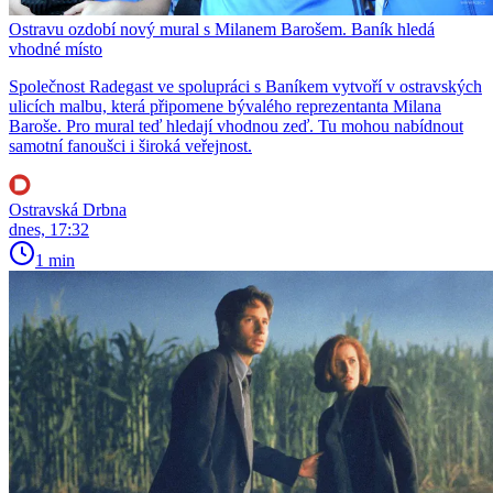
Ostravu ozdobí nový mural s Milanem Barošem. Baník hledá
vhodné místo
Společnost Radegast ve spolupráci s Baníkem vytvoří v ostravských
ulicích malbu, která připomene bývalého reprezentanta Milana
Baroše. Pro mural teď hledají vhodnou zeď. Tu mohou nabídnout
samotní fanoušci i široká veřejnost.
Ostravská Drbna
dnes, 17:32
1 min