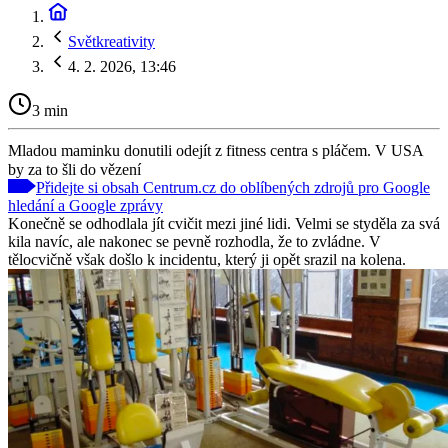
Světkreativity
4. 2. 2026, 13:46
3 min
Mladou maminku donutili odejít z fitness centra s pláčem. V USA
by za to šli do vězení
Přidejte si obsah Centrum.cz do oblíbených zdrojů pro Google
hledání a Google zprávy
Konečně se odhodlala jít cvičit mezi jiné lidi. Velmi se styděla za svá
kila navíc, ale nakonec se pevně rozhodla, že to zvládne. V
tělocvičně však došlo k incidentu, který ji opět srazil na kolena.