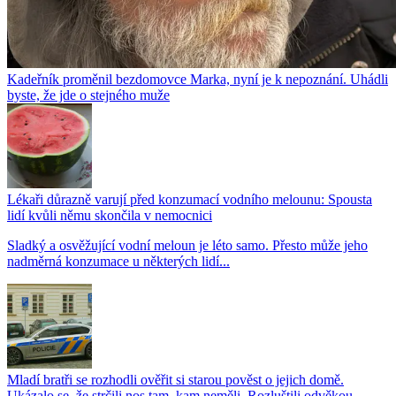
Kadeřník proměnil bezdomovce Marka, nyní je k nepoznání. Uhádli
byste, že jde o stejného muže
Lékaři důrazně varují před konzumací vodního melounu: Spousta
lidí kvůli němu skončila v nemocnici
Sladký a osvěžující vodní meloun je léto samo. Přesto může jeho
nadměrná konzumace u některých lidí...
Mladí bratři se rozhodli ověřit si starou pověst o jejich domě.
Ukázalo se, že strčili nos tam, kam neměli. Rozluštili odvěkou