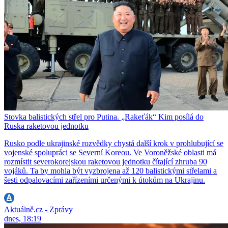
Stovka balistických střel pro Putina. „Rakeťák“ Kim posílá do
Ruska raketovou jednotku
Rusko podle ukrajinské rozvědky chystá další krok v prohlubující se
vojenské spolupráci se Severní Koreou. Ve Voroněžské oblasti má
rozmístit severokorejskou raketovou jednotku čítající zhruba 90
vojáků. Ta by mohla být vyzbrojena až 120 balistickými střelami a
šesti odpalovacími zařízeními určenými k útokům na Ukrajinu.
Aktuálně.cz - Zprávy
dnes, 18:19