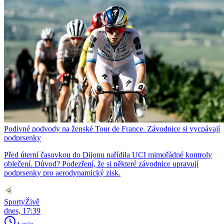
Podivné podvody na ženské Tour de France. Závodnice si vycpávají
podprsenky
Před úterní časovkou do Dijonu nařídila UCI mimořádné kontroly
oblečení. Důvod? Podezření, že si některé závodnice upravují
podprsenky pro aerodynamický zisk.
SportyŽivě
dnes, 17:39