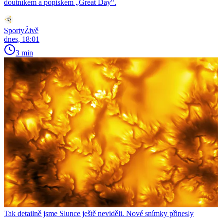
doutníkem a popiskem „Great Day“.
SportyŽivě
dnes, 18:01
3 min
Tak detailně jsme Slunce ještě neviděli. Nové snímky přinesly