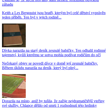
záhadu
Keith a Les Bergquist jsou bratři, kterým byl celé dětství vyprávěn
jeden příběh. Ten byl v jejich rodině...
Dívka narazila na starý deník zesnulé babičky. Ten odhalil rodinné
tajemství, kvůli kterému se sotva mohla podívat rodičům do očí
Nečekaný objev se povedl dívce v domě její zesnulé babičky.
Během úklidu narazila na deník, který byl plný...
Dorazila na místo, aniž by tušila, že zažije nejdramatičtější vteřiny
své služby. Chlapce dělilo od smrti 1 rozhodnutí této hrdinky