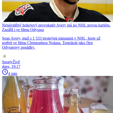
Nenáviděný hokejový provokatér Avery má po NHL novou kariéru.
Zazářil i ve filmu Odyssea
Sean Avery, muž s 1 533 trestnými minutami v NHL, hraje už
potřetí ve filmu Christophera Nolana. Tentokrát jako člen
Odysseovy posádky.
SportyŽivě
dnes, 19:17
4 min