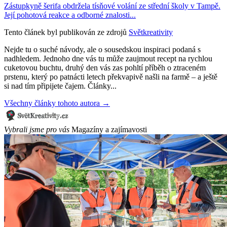
Zástupkyně šerifa obdržela tísňové volání ze střední školy v Tampě.
Její pohotová reakce a odborné znalosti...
Tento článek byl publikován ze zdrojů
Světkreativity
Nejde tu o suché návody, ale o sousedskou inspiraci podaná s
nadhledem. Jednoho dne vás tu může zaujmout recept na rychlou
cuketovou buchtu, druhý den vás zas pohltí příběh o ztraceném
prstenu, který po patnácti letech překvapivě našli na farmě – a ještě
si nad tím připijete čajem. Články...
Všechny články tohoto autora →
Vybrali jsme pro vás
Magazíny a zajímavosti