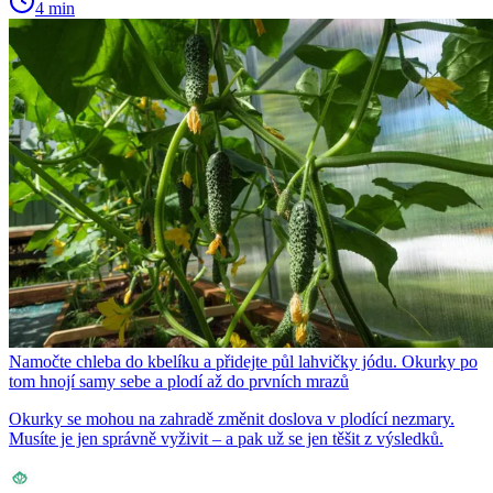
4 min
Namočte chleba do kbelíku a přidejte půl lahvičky jódu. Okurky po
tom hnojí samy sebe a plodí až do prvních mrazů
Okurky se mohou na zahradě změnit doslova v plodící nezmary.
Musíte je jen správně vyživit – a pak už se jen těšit z výsledků.