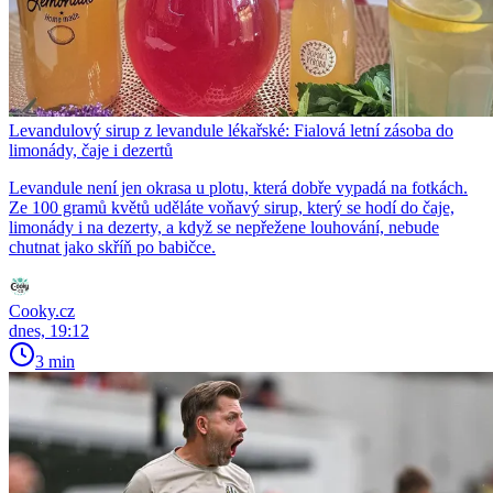
Levandulový sirup z levandule lékařské: Fialová letní zásoba do
limonády, čaje i dezertů
Levandule není jen okrasa u plotu, která dobře vypadá na fotkách.
Ze 100 gramů květů uděláte voňavý sirup, který se hodí do čaje,
limonády i na dezerty, a když se nepřežene louhování, nebude
chutnat jako skříň po babičce.
Cooky.cz
dnes, 19:12
3 min