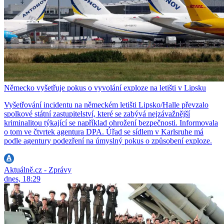
Německo vyšetřuje pokus o vyvolání exploze na letišti v Lipsku
Vyšetřování incidentu na německém letišti Lipsko/Halle převzalo
spolkové státní zastupitelství, které se zabývá nejzávažnější
kriminalitou týkající se například ohrožení bezpečnosti. Informovala
o tom ve čtvrtek agentura DPA. Úřad se sídlem v Karlsruhe má
podle agentury podezření na úmyslný pokus o způsobení exploze.
Aktuálně.cz - Zprávy
dnes, 18:29