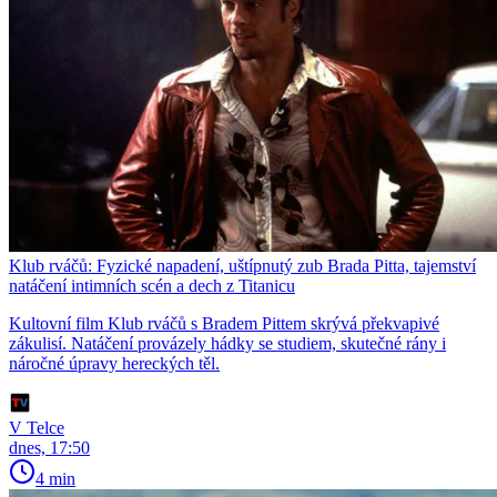
Klub rváčů: Fyzické napadení, uštípnutý zub Brada Pitta, tajemství
natáčení intimních scén a dech z Titanicu
Kultovní film Klub rváčů s Bradem Pittem skrývá překvapivé
zákulisí. Natáčení provázely hádky se studiem, skutečné rány i
náročné úpravy hereckých těl.
V Telce
dnes, 17:50
4 min