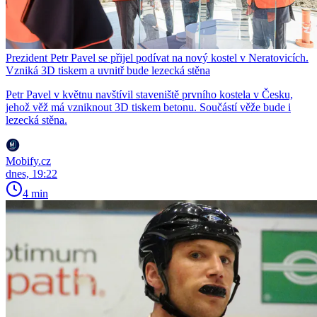
Prezident Petr Pavel se přijel podívat na nový kostel v Neratovicích.
Vzniká 3D tiskem a uvnitř bude lezecká stěna
Petr Pavel v květnu navštívil staveniště prvního kostela v Česku,
jehož věž má vzniknout 3D tiskem betonu. Součástí věže bude i
lezecká stěna.
Mobify.cz
dnes, 19:22
4 min