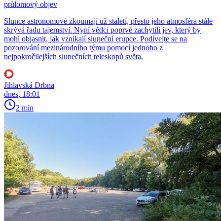
průlomový objev
Slunce astronomové zkoumají už staletí, přesto jeho atmosféra stále
skrývá řadu tajemství. Nyní vědci poprvé zachytili jev, který by
mohl objasnit, jak vznikají sluneční erupce. Podívejte se na
pozorování mezinárodního týmu pomocí jednoho z
nejpokročilejších slunečních teleskopů světa.
Jihlavská Drbna
dnes, 18:01
2 min