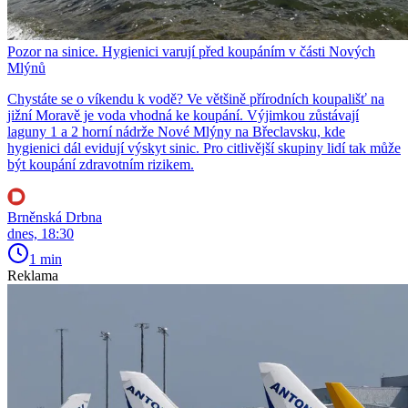
Pozor na sinice. Hygienici varují před koupáním v části Nových
Mlýnů
Chystáte se o víkendu k vodě? Ve většině přírodních koupališť na
jižní Moravě je voda vhodná ke koupání. Výjimkou zůstávají
laguny 1 a 2 horní nádrže Nové Mlýny na Břeclavsku, kde
hygienici dál evidují výskyt sinic. Pro citlivější skupiny lidí tak může
být koupání zdravotním rizikem.
Brněnská Drbna
dnes, 18:30
1 min
Reklama