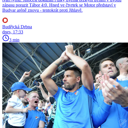
zápasu porazit Tábor 4:0. Hned ve čtvrtek se Motor představí v
Budvar aréně znovu - tentokrát proti Jihlavě.
Budějcká Drbna
dnes, 17:33
3 min