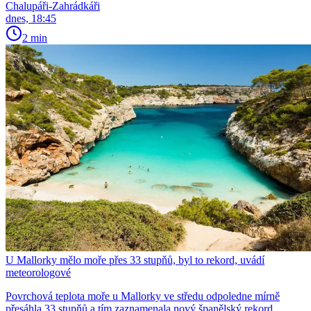
Chalupáři-Zahrádkáři
dnes, 18:45
2 min
U Mallorky mělo moře přes 33 stupňů, byl to rekord, uvádí
meteorologové
Povrchová teplota moře u Mallorky ve středu odpoledne mírně
přesáhla 33 stupňů a tím zaznamenala nový španělský rekord.