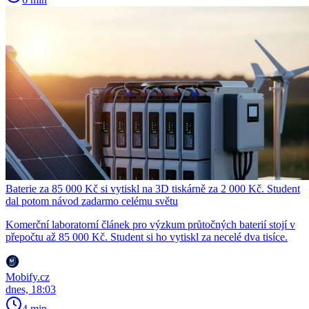
Baterie za 85 000 Kč si vytiskl na 3D tiskárně za 2 000 Kč. Student
dal potom návod zadarmo celému světu
Komerční laboratorní článek pro výzkum průtočných baterií stojí v
přepočtu až 85 000 Kč. Student si ho vytiskl za necelé dva tisíce.
Mobify.cz
dnes, 18:03
4 min