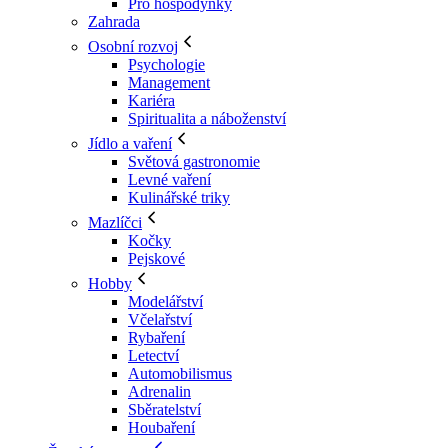
Pro hospodyňky
Zahrada
Osobní rozvoj
Psychologie
Management
Kariéra
Spiritualita a náboženství
Jídlo a vaření
Světová gastronomie
Levné vaření
Kulinářské triky
Mazlíčci
Kočky
Pejskové
Hobby
Modelářství
Včelařství
Rybaření
Letectví
Automobilismus
Adrenalin
Sběratelství
Houbaření