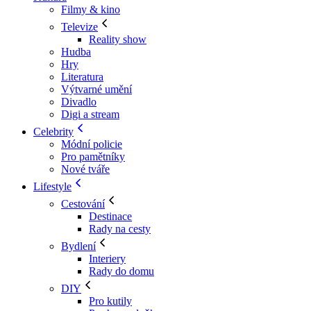
Filmy & kino
Televize
Reality show
Hudba
Hry
Literatura
Výtvarné umění
Divadlo
Digi a stream
Celebrity
Módní policie
Pro pamětníky
Nové tváře
Lifestyle
Cestování
Destinace
Rady na cesty
Bydlení
Interiery
Rady do domu
DIY
Pro kutily