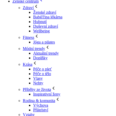
Ženské centrum
Zdraví
Ženské zdraví
Babiččina lékárna
Hubnutí
Duševní zdraví
Wellbeing
Fitness
Jóga a pilates
Módní trendy
Aktuální trendy
Doplňky
Krása
Péče o pleť
Péče o tělo
Vlasy
Nehty
Příběhy ze života
Inspirativní ženy
Rodina & komunita
Výchova
Přátelství
Vztahy