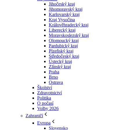
Jihočeský kraj
Jihomoravský kraj
Karlovarský kraj
Kraj Vysočina
Králověhradecký kraj
Liberecký kraj
Moravskoslezský kraj
Olomoucký kraj
Pardubický kraj
Plzeňský kraj
Středočeský kraj
Ústecký kraj
Zlínský kraj
Praha
Brno
Ostrava
Školství
Zdravotnictví
Politika
O počasí
Volby 2026
Zahraničí
Evropa
Slovensko