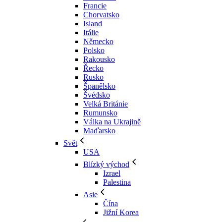
Francie
Chorvatsko
Island
Itálie
Německo
Polsko
Rakousko
Řecko
Rusko
Španělsko
Švédsko
Velká Británie
Rumunsko
Válka na Ukrajině
Maďarsko
Svět
USA
Blízký východ
Izrael
Palestina
Asie
Čína
Jižní Korea