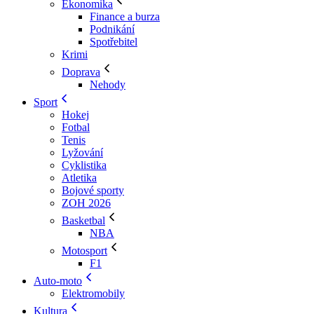
Ekonomika
Finance a burza
Podnikání
Spotřebitel
Krimi
Doprava
Nehody
Sport
Hokej
Fotbal
Tenis
Lyžování
Cyklistika
Atletika
Bojové sporty
ZOH 2026
Basketbal
NBA
Motosport
F1
Auto-moto
Elektromobily
Kultura