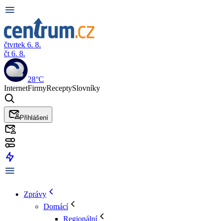
čtvrtek 6. 8.
čt 6. 8.
28°C
Internet
Firmy
Recepty
Slovníky
Přihlášení
Zprávy
Domácí
Regionální