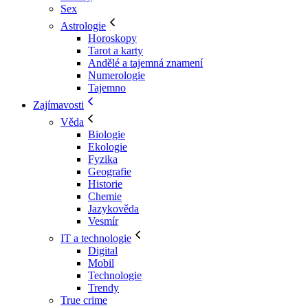
Sex
Astrologie
Horoskopy
Tarot a karty
Andělé a tajemná znamení
Numerologie
Tajemno
Zajímavosti
Věda
Biologie
Ekologie
Fyzika
Geografie
Historie
Chemie
Jazykověda
Vesmír
IT a technologie
Digital
Mobil
Technologie
Trendy
True crime