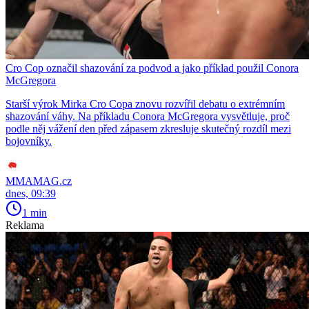
Cro Cop označil shazování za podvod a jako příklad použil Conora
McGregora
Starší výrok Mirka Cro Copa znovu rozvířil debatu o extrémním
shazování váhy. Na příkladu Conora McGregora vysvětluje, proč
podle něj vážení den před zápasem zkresluje skutečný rozdíl mezi
bojovníky.
MMAMAG.cz
dnes, 09:39
1 min
Reklama