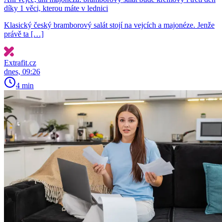
díky 1 věci, kterou máte v lednici
Klasický český bramborový salát stojí na vejcích a majonéze. Jenže
právě ta […]
Extrafit.cz
dnes, 09:26
4 min