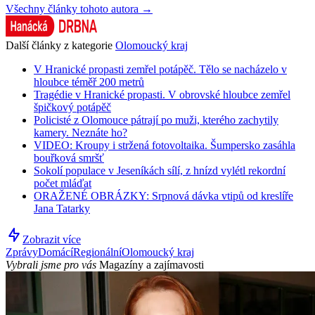
Všechny články tohoto autora →
Další články z kategorie
Olomoucký kraj
V Hranické propasti zemřel potápěč. Tělo se nacházelo v
hloubce téměř 200 metrů
Tragédie v Hranické propasti. V obrovské hloubce zemřel
špičkový potápěč
Policisté z Olomouce pátrají po muži, kterého zachytily
kamery. Neznáte ho?
VIDEO: Kroupy i stržená fotovoltaika. Šumpersko zasáhla
bouřková smršť
Sokolí populace v Jeseníkách sílí, z hnízd vylétl rekordní
počet mláďat
ORAŽENÉ OBRÁZKY: Srpnová dávka vtipů od kreslíře
Jana Tatarky
Zobrazit více
Zprávy
Domácí
Regionální
Olomoucký kraj
Vybrali jsme pro vás
Magazíny a zajímavosti