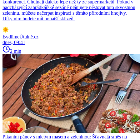
konkurenci. Chutnají daleko lépe než ty ze supermarketů. Pokud v
nadcházející zahrádkářské sezóně plánujete pěstovat tuto skvostnou
zeleninu, můžete načerpat inspiraci s těmito přírodními hnojivy.
Díky nim budete mít bohatší sklizeň.
BydlímeÚtulně.cz
dnes, 09:41
2 min
Pikantní pánev s mletým masem a zeleninou: Šťavnatá směs na