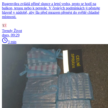
Bugenvilea zvládá přímé slunce a letní vedra, proto se hodí na
balkon, terasu nebo k pergole. V českých podmínkách ji pěstujte
hlavně v nádobě, aby šla před mrazem přenést do světlé chladné
místnosti.
Trendy Život
dnes, 09:29
3 min