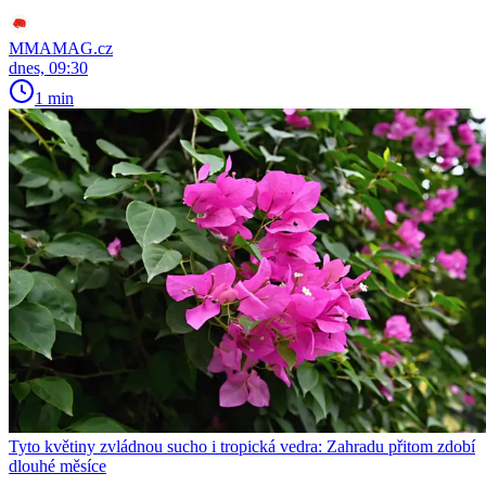
MMAMAG.cz
dnes, 09:30
1 min
Tyto květiny zvládnou sucho i tropická vedra: Zahradu přitom zdobí
dlouhé měsíce