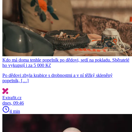
Kdo má doma tenhle popelník po dědovi, sedí na pokladu. Sběratelé
ho vykupují i za 5 000 Kč
Po dědovi zbyla krabice s drobnostmi a v ní těžký skleněný
popelník, […]
Extrafit.cz
dnes, 09:46
4 min