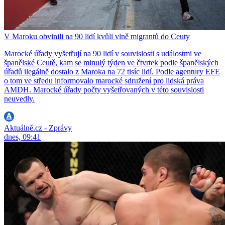
V Maroku obvinili na 90 lidí kvůli vlně migrantů do Ceuty
Marocké úřady vyšetřují na 90 lidí v souvislosti s událostmi ve
španělské Ceutě, kam se minulý týden ve čtvrtek podle španělských
úřadů ilegálně dostalo z Maroka na 72 tisíc lidí. Podle agentury EFE
o tom ve středu informovalo marocké sdružení pro lidská práva
AMDH. Marocké úřady počty vyšetřovaných v této souvislosti
neuvedly.
Aktuálně.cz - Zprávy
dnes, 09:41