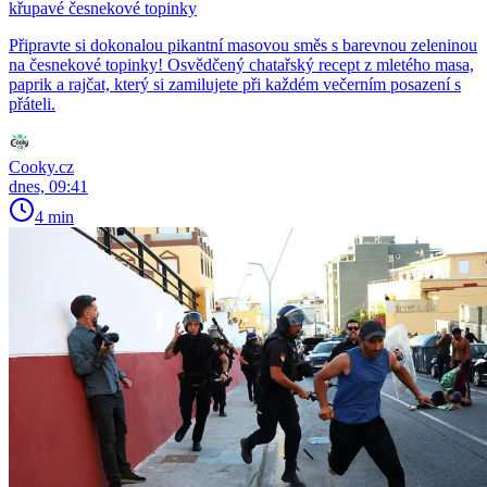
křupavé česnekové topinky
Připravte si dokonalou pikantní masovou směs s barevnou zeleninou
na česnekové topinky! Osvědčený chatařský recept z mletého masa,
paprik a rajčat, který si zamilujete při každém večerním posazení s
přáteli.
Cooky.cz
dnes, 09:41
4 min