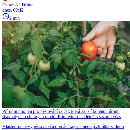
Ostravská Drbna
dnes, 09:42
2 min
Přírodní hnojiva pro pěstování rajčat, která zajistí bohatou úrodu
šťavnatých a chutných plodů. Připravte se na letošní sezonu včas
Vlastnoručně vypěstovaná a domácí rajčata nemají zkrátka žádnou