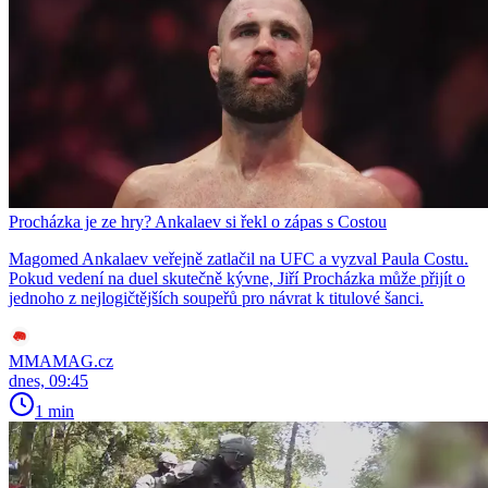
Procházka je ze hry? Ankalaev si řekl o zápas s Costou
Magomed Ankalaev veřejně zatlačil na UFC a vyzval Paula Costu.
Pokud vedení na duel skutečně kývne, Jiří Procházka může přijít o
jednoho z nejlogičtějších soupeřů pro návrat k titulové šanci.
MMAMAG.cz
dnes, 09:45
1 min