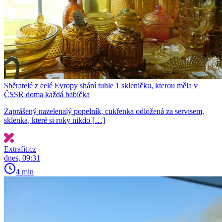
Sběratelé z celé Evropy shání tuhle 1 skleničku, kterou měla v
ČSSR doma každá babička
Zaprášený nazelenalý popelník, cukřenka odložená za servisem,
sklenka, které si roky nikdo […]
Extrafit.cz
dnes, 09:31
4 min