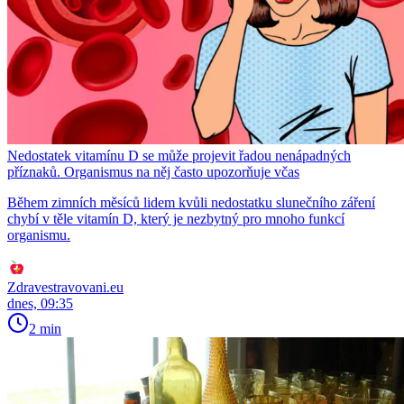
Nedostatek vitamínu D se může projevit řadou nenápadných
příznaků. Organismus na něj často upozorňuje včas
Během zimních měsíců lidem kvůli nedostatku slunečního záření
chybí v těle vitamín D, který je nezbytný pro mnoho funkcí
organismu.
Zdravestravovani.eu
dnes, 09:35
2 min