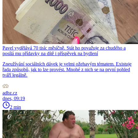
Pavel vydělává 70 tisíc měsíčně. Stát ho považuje za chudého a
posílá mu přídavky na dítě i příspěvek na bydlení
Zneužívání sociálních dávek je velmi ožehavým tématem. Existuje
řada způsobů, jak to lze provést. Mnohé z nich se na první pohled
tváří legálně.
adbz.cz
dnes, 09:19
2 min