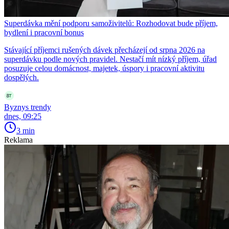
Superdávka mění podporu samoživitelů: Rozhodovat bude příjem,
bydlení i pracovní bonus
Stávající příjemci rušených dávek přecházejí od srpna 2026 na
superdávku podle nových pravidel. Nestačí mít nízký příjem, úřad
posuzuje celou domácnost, majetek, úspory i pracovní aktivitu
dospělých.
Byznys trendy
dnes, 09:25
3 min
Reklama