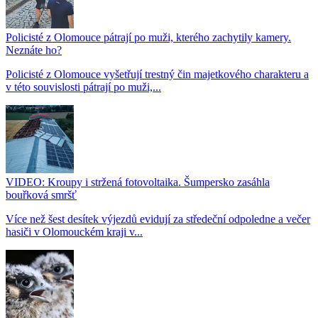
Policisté z Olomouce pátrají po muži, kterého zachytily kamery.
Neznáte ho?
Policisté z Olomouce vyšetřují trestný čin majetkového charakteru a
v této souvislosti pátrají po muži,...
VIDEO: Kroupy i stržená fotovoltaika. Šumpersko zasáhla
bouřková smršť
Více než šest desítek výjezdů evidují za středeční odpoledne a večer
hasiči v Olomouckém kraji v...