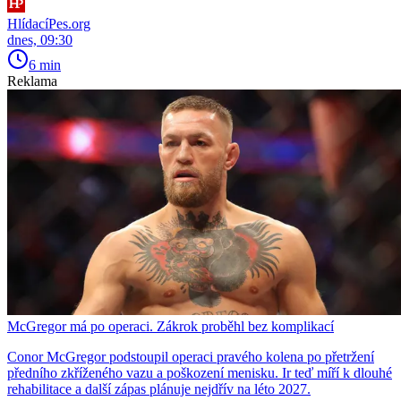
HlídacíPes.org
dnes, 09:30
6 min
Reklama
McGregor má po operaci. Zákrok proběhl bez komplikací
Conor McGregor podstoupil operaci pravého kolena po přetržení
předního zkříženého vazu a poškození menisku. Ir teď míří k dlouhé
rehabilitace a další zápas plánuje nejdřív na léto 2027.