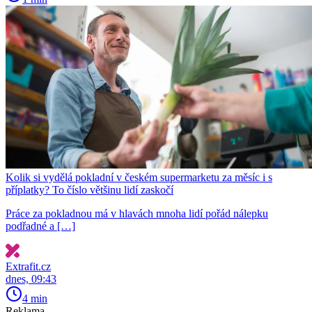
Kolik si vydělá pokladní v českém supermarketu za měsíc i s
příplatky? To číslo většinu lidí zaskočí
Práce za pokladnou má v hlavách mnoha lidí pořád nálepku
podřadné a […]
Extrafit.cz
dnes, 09:43
4 min
Reklama