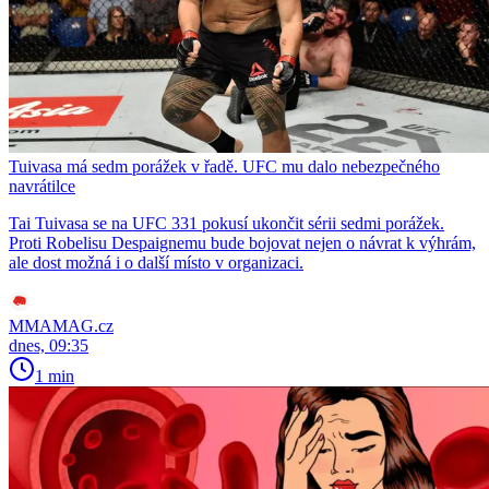
Tuivasa má sedm porážek v řadě. UFC mu dalo nebezpečného
navrátilce
Tai Tuivasa se na UFC 331 pokusí ukončit sérii sedmi porážek.
Proti Robelisu Despaignemu bude bojovat nejen o návrat k výhrám,
ale dost možná i o další místo v organizaci.
MMAMAG.cz
dnes, 09:35
1 min