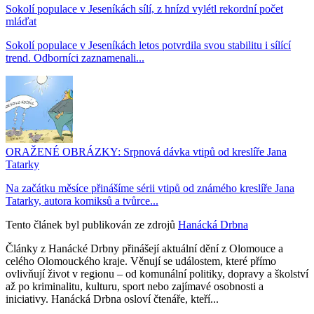
Sokolí populace v Jeseníkách sílí, z hnízd vylétl rekordní počet
mláďat
Sokolí populace v Jeseníkách letos potvrdila svou stabilitu i sílící
trend. Odborníci zaznamenali...
ORAŽENÉ OBRÁZKY: Srpnová dávka vtipů od kreslíře Jana
Tatarky
Na začátku měsíce přinášíme sérii vtipů od známého kreslíře Jana
Tatarky, autora komiksů a tvůrce...
Tento článek byl publikován ze zdrojů
Hanácká Drbna
Články z Hanácké Drbny přinášejí aktuální dění z Olomouce a
celého Olomouckého kraje. Věnují se událostem, které přímo
ovlivňují život v regionu – od komunální politiky, dopravy a školství
až po kriminalitu, kulturu, sport nebo zajímavé osobnosti a
iniciativy. Hanácká Drbna osloví čtenáře, kteří...