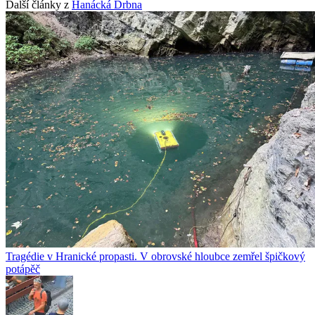
Další články z
Hanácká Drbna
Tragédie v Hranické propasti. V obrovské hloubce zemřel špičkový
potápěč