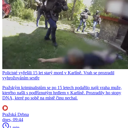
Policisté vyřešili 15 let starý mord v Karlíně. Vrah se prozradil
vyhrožováním sestře
Pražským kriminalistům se po 15 letech podařilo najít vraha muže,
kterého našli s podříznutým hrdlem v Karlíně. Prozradily ho stopy
DNA, které po sobě na místě činu nechal.
Pražská Drbna
dnes, 09:44
1 min