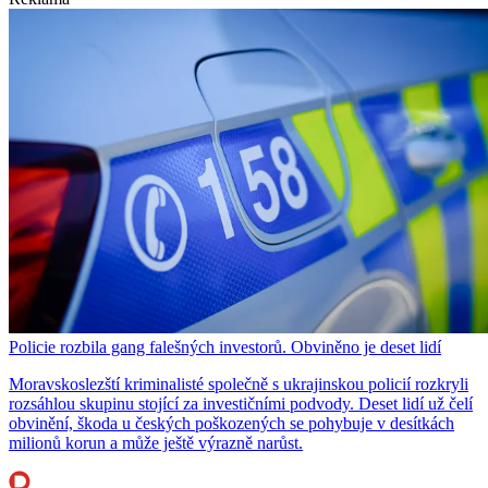
Policie rozbila gang falešných investorů. Obviněno je deset lidí
Moravskoslezští kriminalisté společně s ukrajinskou policií rozkryli
rozsáhlou skupinu stojící za investičními podvody. Deset lidí už čelí
obvinění, škoda u českých poškozených se pohybuje v desítkách
milionů korun a může ještě výrazně narůst.