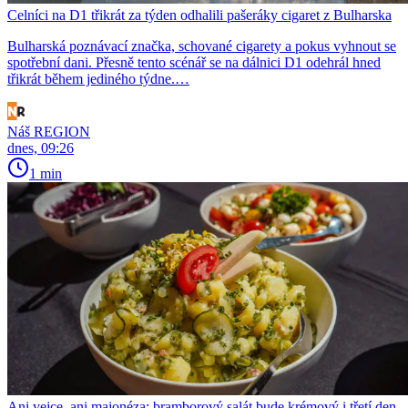
Celníci na D1 třikrát za týden odhalili pašeráky cigaret z Bulharska
Bulharská poznávací značka, schované cigarety a pokus vyhnout se
spotřební dani. Přesně tento scénář se na dálnici D1 odehrál hned
třikrát během jediného týdne.…
Náš REGION
dnes, 09:26
1 min
Ani vejce, ani majonéza: bramborový salát bude krémový i třetí den