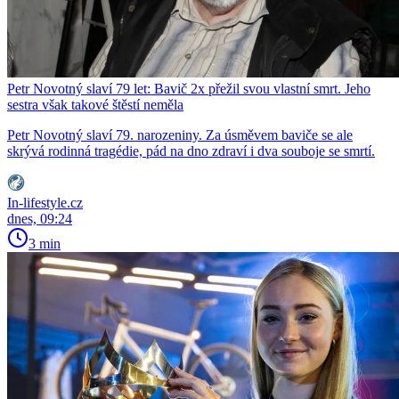
Petr Novotný slaví 79 let: Bavič 2x přežil svou vlastní smrt. Jeho
sestra však takové štěstí neměla
Petr Novotný slaví 79. narozeniny. Za úsměvem baviče se ale
skrývá rodinná tragédie, pád na dno zdraví i dva souboje se smrtí.
In-lifestyle.cz
dnes, 09:24
3 min