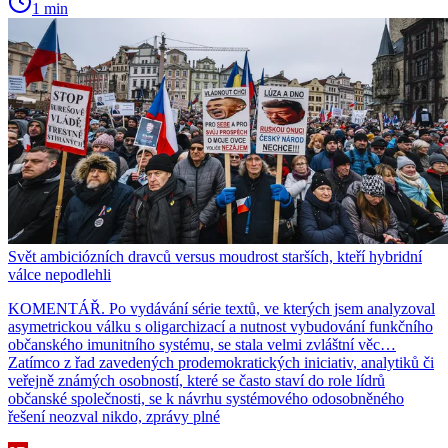
1 min
Svět ambiciózních dravců versus moudrost starších, kteří hybridní
válce nepodlehli
KOMENTÁŘ. Po vydávání série textů, ve kterých jsem analyzoval
asymetrickou válku s oligarchizací a nutnost vybudování funkčního
občanského imunitního systému, se stala velmi zvláštní věc…
Zatímco z řad zavedených prodemokratických iniciativ, analytiků či
veřejně známých osobností, které se často staví do role lídrů
občanské společnosti, se k návrhu systémového odosobněného
řešení neozval nikdo, zprávy plné