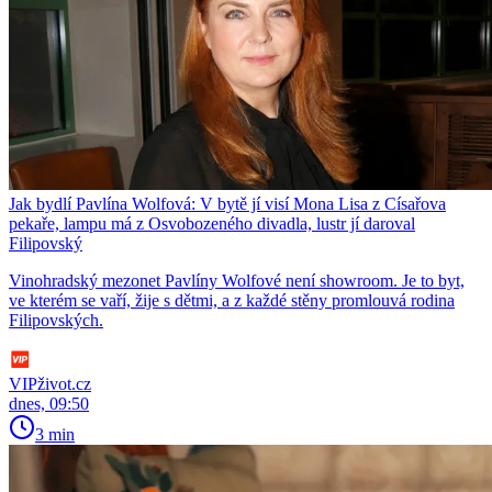
Jak bydlí Pavlína Wolfová: V bytě jí visí Mona Lisa z Císařova
pekaře, lampu má z Osvobozeného divadla, lustr jí daroval
Filipovský
Vinohradský mezonet Pavlíny Wolfové není showroom. Je to byt,
ve kterém se vaří, žije s dětmi, a z každé stěny promlouvá rodina
Filipovských.
VIPživot.cz
dnes, 09:50
3 min