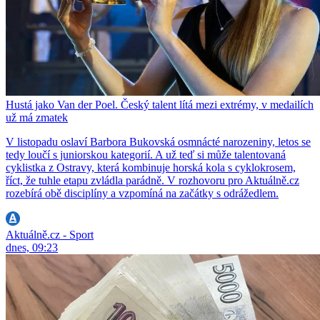
Hustá jako Van der Poel. Český talent lítá mezi extrémy, v medailích
už má zmatek
V listopadu oslaví Barbora Bukovská osmnácté narozeniny, letos se
tedy loučí s juniorskou kategorií. A už teď si může talentovaná
cyklistka z Ostravy, která kombinuje horská kola s cyklokrosem,
říct, že tuhle etapu zvládla parádně. V rozhovoru pro Aktuálně.cz
rozebírá obě disciplíny a vzpomíná na začátky s odrážedlem.
Aktuálně.cz - Sport
dnes, 09:23