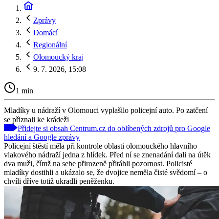
Zprávy
Domácí
Regionální
Olomoucký kraj
9. 7. 2026, 15:08
1 min
Mladíky u nádraží v Olomouci vyplašilo policejní auto. Po zatčení
se přiznali ke krádeži
Přidejte si obsah Centrum.cz do oblíbených zdrojů pro Google
hledání a Google zprávy
Policejní štěstí měla při kontrole oblasti olomouckého hlavního
vlakového nádraží jedna z hlídek. Před ní se znenadání dali na útěk
dva muži, čímž na sebe přirozeně přitáhli pozornost. Policisté
mladíky dostihli a ukázalo se, že dvojice neměla čisté svědomí – o
chvíli dříve totiž ukradli peněženku.