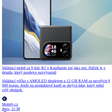
Skládací mobil za 9 tisíc Kč v Kauflandu zní jako sen. Háček je v
detailu, který prodejce nezvýraznil
Skládací véčko s AMOLED displejem a 12 GB RAM za necelých 9
000 korun. Jenže na produktové kartě se skrývá údaj, který mění
celý obrázek.
Mobify.cz
dnes, 11:38