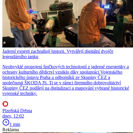
Jaderní experti zachraňují historii. Vytvářejí digitální dvojče
legendárního tanku
Neobvyklé propojení špičkových technologií z jaderné energetiky a
ochrany kulturního dědictví vzniklo díky spolupráci Vojenského
historického ústavu Praha a odborníků ze Skupiny ČEZ a
společnosti ŠKODA JS. Ti se v rámci firemního dobrovolnictví
Skupiny ČEZ podílejí na digitalizaci a mapování vybrané historické
vojenské techniky.
Plzeňská Drbna
dnes, 12:02
1 min
Reklama