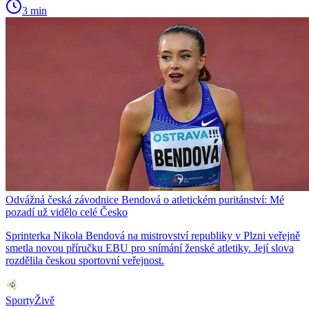
3 min
Odvážná česká závodnice Bendová o atletickém puritánství: Mé
pozadí už vidělo celé Česko
Sprinterka Nikola Bendová na mistrovství republiky v Plzni veřejně
smetla novou příručku EBU pro snímání ženské atletiky. Její slova
rozdělila českou sportovní veřejnost.
SportyŽivě