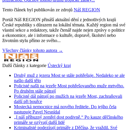
Tento článek byl publikován ze zdrojů
Náš REGION
Portál Náš REGION přináší aktuální dění z jednotlivých krajů
České republiky s důrazem na lokální témata. Každý region má své
vlastní sekce a redaktory, takže čtenář najde nejen zprávy o politice
a ekonomice, ale i informace o kultuře, dopravě, školství nebo
životním stylu přímo ze svého...
Všechny články tohoto autora →
Další články z kategorie
Ústecký kraj
Druhý muž z jezera Most se stále pohřešuje. Nedaleko se ale
našlo další tělo
Policisté našli na jezeře Most pohřešovaného muže mrtvého.
Po druhém stále pátrají
Policisté dál pátrají po mužích na jezeře Most, zachraňovali
další při bouřce
Mostecká nemocnice má nového ředitele. Do jejího čela
nastupuje Pavel Nesnídal
„I náš příbuzný zemřel dost podivně.“ Po kauze děčínského
primáře se ozývají další lidé
Kriminalisté podezírají primáře z Děčína, že vraždil. Své