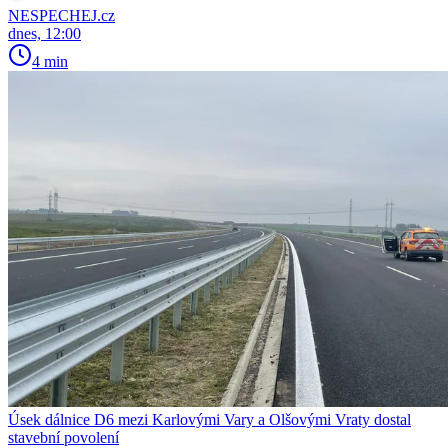
NESPECHEJ.cz
dnes, 12:00
4 min
Úsek dálnice D6 mezi Karlovými Vary a Olšovými Vraty dostal
stavební povolení