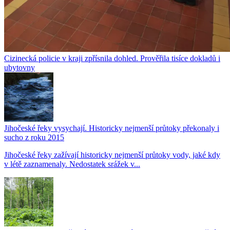
Cizinecká policie v kraji zpřísnila dohled. Prověřila tisíce dokladů i
ubytovny
Jihočeské řeky vysychají. Historicky nejmenší průtoky překonaly i
sucho z roku 2015
Jihočeské řeky zažívají historicky nejmenší průtoky vody, jaké kdy
v létě zaznamenaly. Nedostatek srážek v...