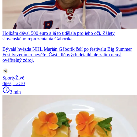
Holkám dával 500 euro a já to udělala pro jeho oči. Zálety
slovenského reprezentanta Gáboríka
Bývalá hvězda NHL Marián Gáborík čelí po festivalu Big Summer
Fest tvrzením o nevěře. Část klíčových detailů ale zatím nemá
ověřitelný zdroj.
SportyŽivě
dnes, 12:10
3 min