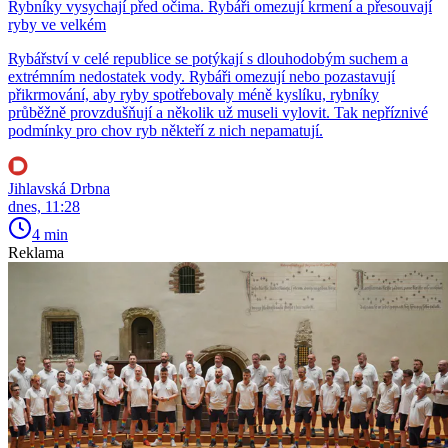
Rybníky vysychají před očima. Rybáři omezují krmení a přesouvají
ryby ve velkém
Rybářství v celé republice se potýkají s dlouhodobým suchem a
extrémním nedostatek vody. Rybáři omezují nebo pozastavují
přikrmování, aby ryby spotřebovaly méně kyslíku, rybníky
průběžně provzdušňují a několik už museli vylovit. Tak nepříznivé
podmínky pro chov ryb někteří z nich nepamatují.
Jihlavská Drbna
dnes, 11:28
4 min
Reklama