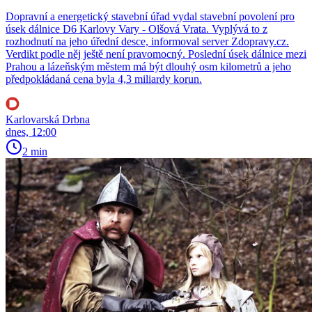
Dopravní a energetický stavební úřad vydal stavební povolení pro
úsek dálnice D6 Karlovy Vary - Olšová Vrata. Vyplývá to z
rozhodnutí na jeho úřední desce, informoval server Zdopravy.cz.
Verdikt podle něj ještě není pravomocný. Poslední úsek dálnice mezi
Prahou a lázeňským městem má být dlouhý osm kilometrů a jeho
předpokládaná cena byla 4,3 miliardy korun.
Karlovarská Drbna
dnes, 12:00
2 min