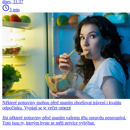
dnes, 11:37
3 min
Některé potraviny mohou před spaním zhoršovat trávení i kvalitu
odpočinku. Vyplatí se je večer omezit
Jíst některé potraviny před spaním vašemu tělu opravdu neprospívá.
Toto jsou ty, kterým byste se měli nejvíce vyhýbat.