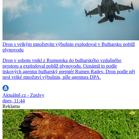
Dron s velkým množstvím výbušnin explodoval v Bulharsku poblíž
plynovodu
Dron v sobotu vnikl z Rumunska do bulharského vzdušného
prostoru a explodoval poblíž plynovodu. Oznámil to podle
tiskových agentur bulharský premiér Rumen Radev. Dron podle něj
nesl velké množství výbušnin, píše agentura DPA.
Aktuálně.cz - Zprávy
dnes, 11:44
Reklama