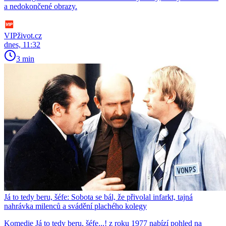
a nedokončené obrazy.
VIPživot.cz
dnes, 11:32
3 min
Já to tedy beru, šéfe: Sobota se bál, že přivolal infarkt, tajná
nahrávka milenců a svádění plachého kolegy
Komedie Já to tedy beru, šéfe...! z roku 1977 nabízí pohled na