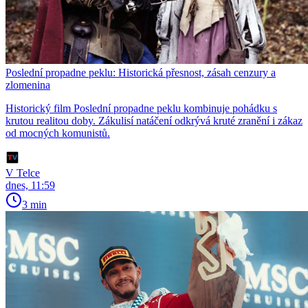
Poslední propadne peklu: Historická přesnost, zásah cenzury a
zlomenina
Historický film Poslední propadne peklu kombinuje pohádku s
krutou realitou doby. Zákulisí natáčení odkrývá kruté zranění i zákaz
od mocných komunistů.
V Telce
dnes, 11:59
3 min