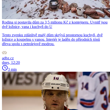
Rodina si postavila dům za 3,5 milionu Kč z kontejneru. Uvnitř jsou
dvě ložnice, vana i kuchyň do U
Tento zvenku zdánlivě malý dům skrývá prostornou kuchyň, dvě
ložnice a koupelnu s vanou. Interiér je laděn do přírodních tónů
dřeva spolu s petrolejově modrou.
adbz.cz
dnes, 12:20
3 min