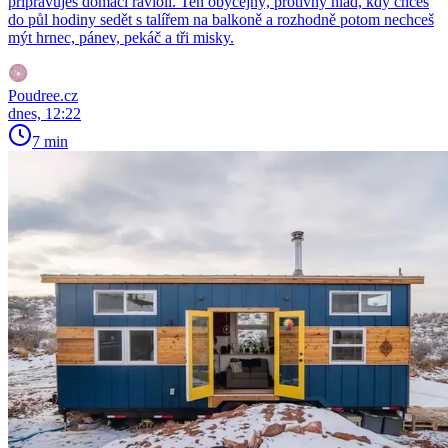
připravuješ domácí ravioli. Ten obyčejný, protivný hlad, kdy chceš
do půl hodiny sedět s talířem na balkoně a rozhodně potom nechceš
mýt hrnec, pánev, pekáč a tři misky.
Poudree.cz
dnes, 12:22
7 min