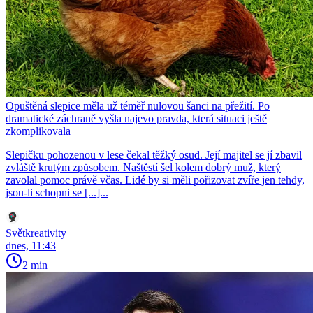
Opuštěná slepice měla už téměř nulovou šanci na přežití. Po
dramatické záchraně vyšla najevo pravda, která situaci ještě
zkomplikovala
Slepičku pohozenou v lese čekal těžký osud. Její majitel se jí zbavil
zvláště krutým způsobem. Naštěstí šel kolem dobrý muž, který
zavolal pomoc právě včas. Lidé by si měli pořizovat zvíře jen tehdy,
jsou-li schopni se [...]...
Světkreativity
dnes, 11:43
2 min