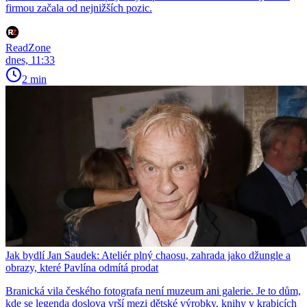
firmou začala od nejnižších pozic.
ReadZone
dnes, 11:33
2 min
Jak bydlí Jan Saudek: Ateliér plný chaosu, zahrada jako džungle a
obrazy, které Pavlína odmítá prodat
Branická vila českého fotografa není muzeum ani galerie. Je to dům,
kde se legenda doslova vrší mezi dětské výrobky, knihy v krabicích