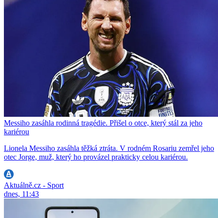
Messiho zasáhla rodinná tragédie. Přišel o otce, který stál za jeho
kariérou
Lionela Messiho zasáhla těžká ztráta. V rodném Rosariu zemřel jeho
otec Jorge, muž, který ho provázel prakticky celou kariérou.
Aktuálně.cz - Sport
dnes, 11:43