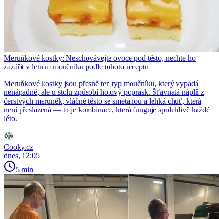
Meruňkové kostky: Neschovávejte ovoce pod těsto, nechte ho
zazářit v letním moučníku podle tohoto receptu
Meruňkové kostky jsou přesně ten typ moučníku, který vypadá
nenápadně, ale u stolu způsobí hotový poprask. Šťavnatá náplň z
čerstvých meruněk, vláčné těsto se smetanou a lehká chuť, která
není přeslazená — to je kombinace, která funguje spolehlivě každé
léto.
Cooky.cz
dnes, 12:05
5 min