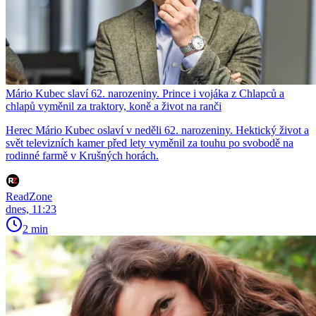
Mário Kubec slaví 62. narozeniny. Prince i vojáka z Chlapců a
chlapů vyměnil za traktory, koně a život na ranči
Herec Mário Kubec oslaví v neděli 62. narozeniny. Hektický život a
svět televizních kamer před lety vyměnil za touhu po svobodě na
rodinné farmě v Krušných horách.
ReadZone
dnes, 11:23
2 min