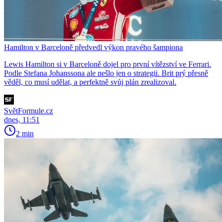
Hamilton v Barceloně předvedl výkon pravého šampiona
Lewis Hamilton si v Barceloně dojel pro první vítězství ve Ferrari.
Podle Stefana Johanssona ale nešlo jen o strategii. Brit prý přesně
věděl, co musí udělat, a perfektně svůj plán zrealizoval.
SvětFormule.cz
dnes, 11:51
2 min