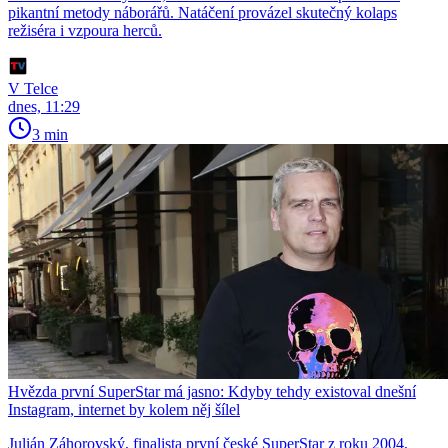
pikantní metody náborářů. Natáčení provázel skutečný kolaps
režiséra i vzpoura herců.
V Telce
dnes, 11:29
3 min
Hvězda první SuperStar má jasno: Kdyby tehdy existoval dnešní
Instagram, internet by kolem něj šílel
Julián Záhorovský, finalista první české SuperStar z roku 2004,