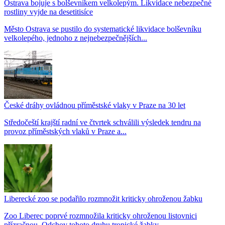
Ostrava bojuje s bolševníkem velkolepým. Likvidace nebezpečné
rostliny vyjde na desetitisíce
Město Ostrava se pustilo do systematické likvidace bolševníku
velkolepého, jednoho z nejnebezpečnějších...
České dráhy ovládnou příměstské vlaky v Praze na 30 let
Středočeští krajští radní ve čtvrtek schválili výsledek tendru na
provoz příměstských vlaků v Praze a...
Liberecké zoo se podařilo rozmnožit kriticky ohroženou žabku
Zoo Liberec poprvé rozmnožila kriticky ohroženou listovnici
přízračnou. Odchov tohoto druhu tropické žabky...