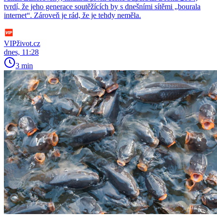
tvrdí, že jeho generace soutěžících by s dnešními sítěmi „bourala
internet“. Zároveň je rád, že je tehdy neměla.
VIPživot.cz
dnes, 11:28
3 min