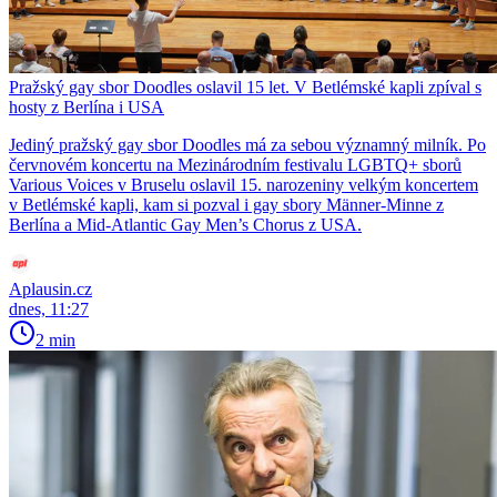
Pražský gay sbor Doodles oslavil 15 let. V Betlémské kapli zpíval s
hosty z Berlína i USA
Jediný pražský gay sbor Doodles má za sebou významný milník. Po
červnovém koncertu na Mezinárodním festivalu LGBTQ+ sborů
Various Voices v Bruselu oslavil 15. narozeniny velkým koncertem
v Betlémské kapli, kam si pozval i gay sbory Männer-Minne z
Berlína a Mid-Atlantic Gay Men’s Chorus z USA.
Aplausin.cz
dnes, 11:27
2 min