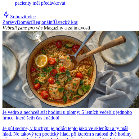
pacienty měl předávkovat
Zobrazit více
Zprávy
Domácí
Regionální
Ústecký kraj
Vybrali jsme pro vás
Magazíny a zajímavosti
Je vedro a nechceš stát hodinu u plotny: 5 letních večeří z jednoho
hrnce, které šetří čas i nádobí
Je půl sedmé, v kuchyni je pořád teplo jako ve skleníku a ty máš
hlad. Ne takový ten poetický hlad, při kterém s radostí dvě hodiny