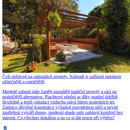
Češi strhávají na zahradách pergoly. Nahradí je zařízení mnohem
užitečnější a estetičtější
Majitelé zahrad stále častěji opouštějí tradiční pergoly a sází na
praktičtější alternativu. Plachtové stínění se díky snadné údržbě,
flexibilitě a lepší cirkulaci vzduchu stává hitem posledních let.
Zatímco dřevěné konstrukce vyžadují pravidelnou péči a pevné
zastřešení vytváří dusno, moderní shade sails nabízejí komfort bez
starostí. Co všechno dokážou a na co si dát pozor při výběru?