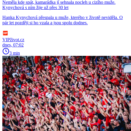
Neměla kde spát, kamarádka jí sehnala nocleh u cizího muže.
Kynychová s ním žije už přes 30 let
Hanka Kynychová přespala u muže, kterého v životě neviděla. O
pár let později si ho vzala a jsou spolu dodnes.
VIPživot.cz
dnes, 07:02
3 min