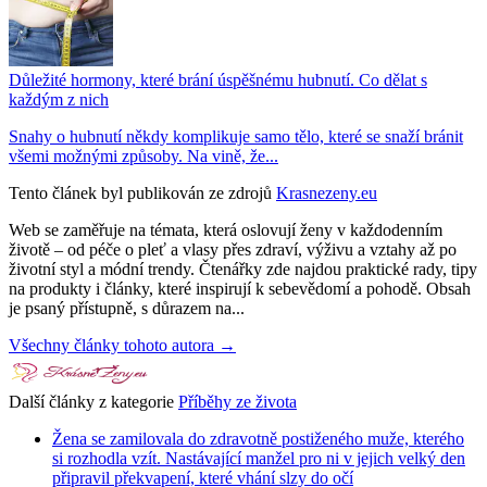
Důležité hormony, které brání úspěšnému hubnutí. Co dělat s
každým z nich
Snahy o hubnutí někdy komplikuje samo tělo, které se snaží bránit
všemi možnými způsoby. Na vině, že...
Tento článek byl publikován ze zdrojů
Krasnezeny.eu
Web se zaměřuje na témata, která oslovují ženy v každodenním
životě – od péče o pleť a vlasy přes zdraví, výživu a vztahy až po
životní styl a módní trendy. Čtenářky zde najdou praktické rady, tipy
na produkty i články, které inspirují k sebevědomí a pohodě. Obsah
je psaný přístupně, s důrazem na...
Všechny články tohoto autora →
Další články z kategorie
Příběhy ze života
Žena se zamilovala do zdravotně postiženého muže, kterého
si rozhodla vzít. Nastávající manžel pro ni v jejich velký den
připravil překvapení, které vhání slzy do očí