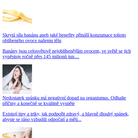
Skrytá síla banánu aneb jaké benefity přináší konzumace tohoto
oblíbeného ovoce našemu tělu
Banány jsou celosvětově nejoblíbenějším ovocem, ve světě se jich
vypěstuje ročně přes 145 milionů tun....
Nedostatek spánku má negativní dopad na organismus. Odhalte
příčiny a konečně se kvalitně vyspěte
Existují tipy a triky, jak podpořit zdravý, a hlavně dlouhý spánek,
abyste se ráno vzbudili odpočatí a měli...