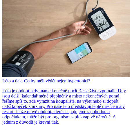
Léto a tlak. Co by měli vědět nejen hypertonici?
Léto je období, kdy máme konečně pocit, že se život zpomalil. Dny
jsou delší, kalendář méně přeplněný a místo nekonečných porad
řešíme spíš to, zda vyrazit na koupaliště, na výlet nebo si dopřát
další kopeček zmrzliny. Pro naše tělo představují teplé měsíce malý
restart. Jenže právě období, které si spojujeme s pohodou a
odpočinkem, může být pro organismus překvapivě náročné. A
jedním z důvodů je krevní tlak.