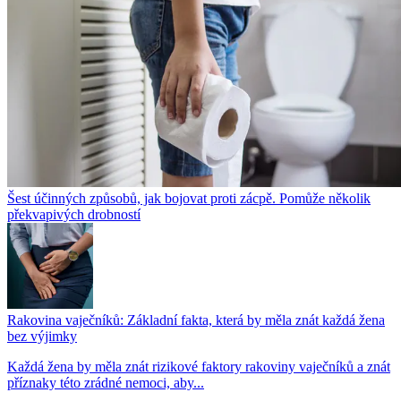
Šest účinných způsobů, jak bojovat proti zácpě. Pomůže několik
překvapivých drobností
Rakovina vaječníků: Základní fakta, která by měla znát každá žena
bez výjimky
Každá žena by měla znát rizikové faktory rakoviny vaječníků a znát
příznaky této zrádné nemoci, aby...