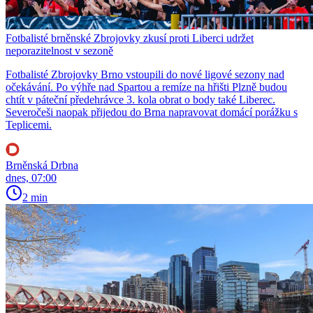
Fotbalisté brněnské Zbrojovky zkusí proti Liberci udržet
neporazitelnost v sezoně
Fotbalisté Zbrojovky Brno vstoupili do nové ligové sezony nad
očekávání. Po výhře nad Spartou a remíze na hřišti Plzně budou
chtít v páteční předehrávce 3. kola obrat o body také Liberec.
Severočeši naopak přijedou do Brna napravovat domácí porážku s
Teplicemi.
Brněnská Drbna
dnes, 07:00
2 min