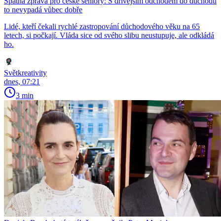
Špatná zpráva pro české seniory: S dřívějším odchodem do důchodu
to nevypadá vůbec dobře
Lidé, kteří čekali rychlé zastropování důchodového věku na 65
letech, si počkají. Vláda sice od svého slibu neustupuje, ale odkládá
ho.
Světkreativity
dnes, 07:21
3 min