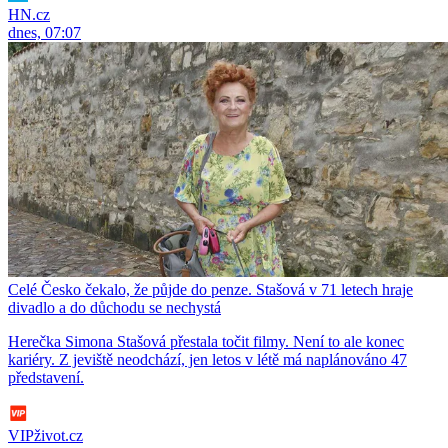
HN.cz
dnes, 07:07
Celé Česko čekalo, že půjde do penze. Stašová v 71 letech hraje
divadlo a do důchodu se nechystá
Herečka Simona Stašová přestala točit filmy. Není to ale konec
kariéry. Z jeviště neodchází, jen letos v létě má naplánováno 47
představení.
VIPživot.cz