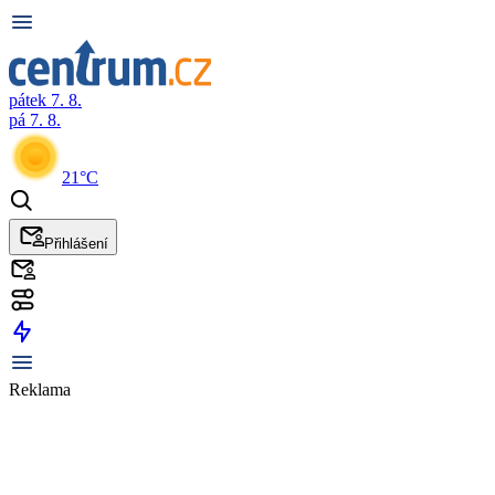
pátek 7. 8.
pá 7. 8.
21°C
Přihlášení
Reklama