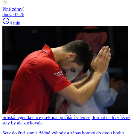
Plné zdraví
dnes, 07:26
4 min
Srbská legenda chce překopat počítání v tenise, formát na tři vítězné
sety by ale zachovala
Sety do čtyř gamů, žádné výhody a zápas hotový do dvou hodin.