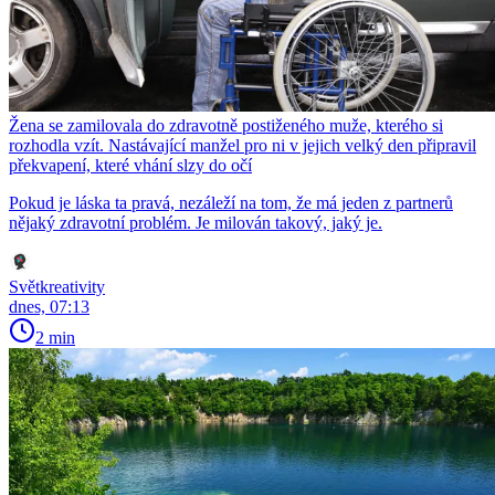
Žena se zamilovala do zdravotně postiženého muže, kterého si
rozhodla vzít. Nastávající manžel pro ni v jejich velký den připravil
překvapení, které vhání slzy do očí
Pokud je láska ta pravá, nezáleží na tom, že má jeden z partnerů
nějaký zdravotní problém. Je milován takový, jaký je.
Světkreativity
dnes, 07:13
2 min