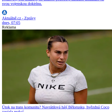
svou vojenskou doktrínu.
Aktuálně.cz - Zprávy
dnes, 07:05
Reklama
Útok na trans komunitu? Navrátilová hájí Bělorusku, hvězdná Coco
zaujala reakcí