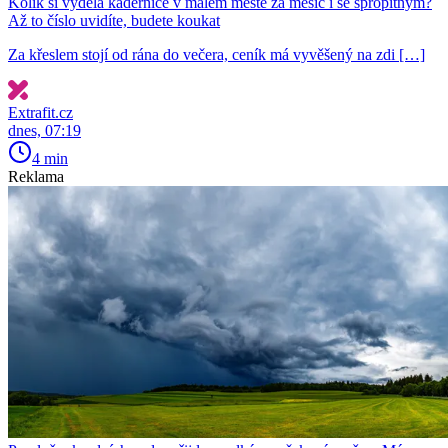
Kolik si vydělá kadeřnice v malém městě za měsíc i se spropitným?
Až to číslo uvidíte, budete koukat
Za křeslem stojí od rána do večera, ceník má vyvěšený na zdi […]
Extrafit.cz
dnes, 07:19
4 min
Reklama