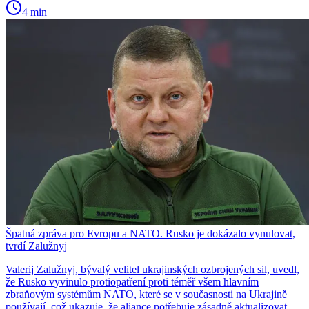
4 min
Špatná zpráva pro Evropu a NATO. Rusko je dokázalo vynulovat,
tvrdí Zalužnyj
Valerij Zalužnyj, bývalý velitel ukrajinských ozbrojených sil, uvedl,
že Rusko vyvinulo protiopatření proti téměř všem hlavním
zbraňovým systémům NATO, které se v současnosti na Ukrajině
používají, což ukazuje, že aliance potřebuje zásadně aktualizovat