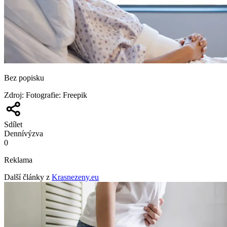
Bez popisku
Zdroj
:
Fotografie: Freepik
Sdílet
Denní
výzva
0
Reklama
Další články z
Krasnezeny.eu