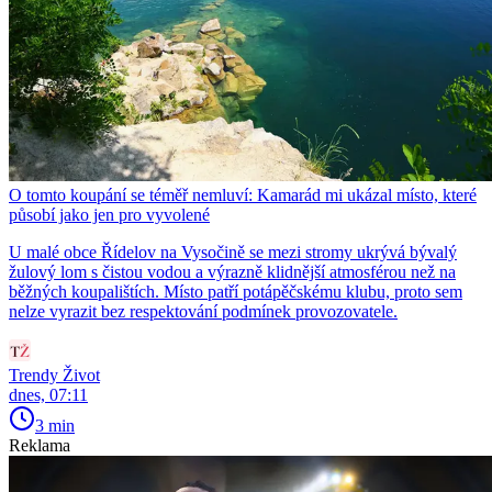
O tomto koupání se téměř nemluví: Kamarád mi ukázal místo, které
působí jako jen pro vyvolené
U malé obce Řídelov na Vysočině se mezi stromy ukrývá bývalý
žulový lom s čistou vodou a výrazně klidnější atmosférou než na
běžných koupalištích. Místo patří potápěčskému klubu, proto sem
nelze vyrazit bez respektování podmínek provozovatele.
Trendy Život
dnes, 07:11
3 min
Reklama