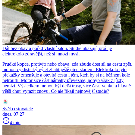
Dál bez obav a pořád vlastní silou. Studie ukazují, proč je
elektrokolo zdravější, než si mnozí myslí
Prudké kopce, protivítr nebo obava, zda zbude dost sil na cestu zpět,
mohou cyklistický výlet zhatit ještě před startem. Elektrokolo tyto
překážky zmenšuje a otevírá cestu i těm, kteří by si na běžném kole
netroufli. Motor sice část námahy převezme, pohyb však z jízdy
nemizí. Výsledkem mohou být delší trasy, více času venku a hlavně
větší chuť vyrazit znovu. Co ale říkají nejnovější studie?
Svět cestovatele
dnes, 07:27
4 min