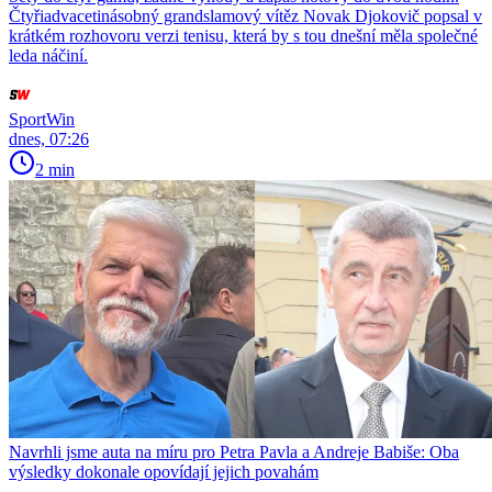
Čtyřiadvacetinásobný grandslamový vítěz Novak Djokovič popsal v
krátkém rozhovoru verzi tenisu, která by s tou dnešní měla společné
leda náčiní.
SportWin
dnes, 07:26
2 min
Navrhli jsme auta na míru pro Petra Pavla a Andreje Babiše: Oba
výsledky dokonale opovídají jejich povahám