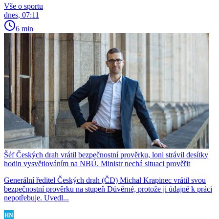
Vše o sportu
dnes, 07:11
6 min
Šéf Českých drah vrátil bezpečnostní prověrku, loni strávil desítky
hodin vysvětlováním na NBÚ. Ministr nechá situaci prověřit
Generální ředitel Českých drah (ČD) Michal Krapinec vrátil svou
bezpečnostní prověrku na stupeň Důvěrné, protože ji údajně k práci
nepotřebuje. Uvedl...