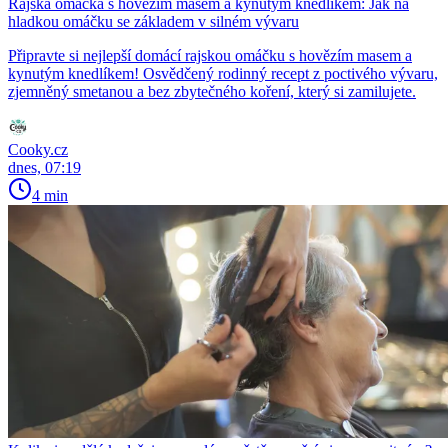
Rajská omáčka s hovězím masem a kynutým knedlíkem: Jak na
hladkou omáčku se základem v silném vývaru
Připravte si nejlepší domácí rajskou omáčku s hovězím masem a
kynutým knedlíkem! Osvědčený rodinný recept z poctivého vývaru,
zjemněný smetanou a bez zbytečného koření, který si zamilujete.
Cooky.cz
dnes, 07:19
4 min