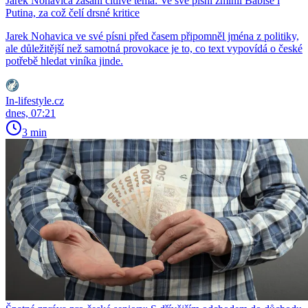
Jarek Nohavica zasáhl citlivé téma: Ve své písni zmínil Babiše i
Putina, za což čelí drsné kritice
Jarek Nohavica ve své písni před časem připomněl jména z politiky,
ale důležitější než samotná provokace je to, co text vypovídá o české
potřebě hledat viníka jinde.
In-lifestyle.cz
dnes, 07:21
3 min