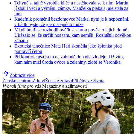
Tchyně si tajně vyrobila klíče a nastěhovala se k nim. Martin
jí sbalil věci a vyměnil zámky. Manželka plakala, ale stála za
ním
Kadeřník proměnil bezdomovce Marka, nyní je k nepoznání.
Uhádli byste, že jde o stejného muže
Mladí bratři se rozhodli ověřit si starou pověst o jejich domě.
Ukázalo se, že strčili nos tam, kam neměli. Rozluštili odvěkou
záhadu
Exotická tanečnice Mata Hari skončila jako špionka před
popravčí četou
Při kontrole psa jsem na zahradě dopadla zloděje. Už vím,
kam nám mizí úroda ovoce a zeleniny, zlobí se Veronika
Zobrazit více
Ženské centrum
Zdraví
Ženské zdraví
Příběhy ze života
Vybrali jsme pro vás
Magazíny a zajímavosti