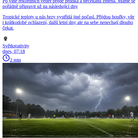
Po vlně rekordních veder přijde prudká a nečekaná změna. Máme se
pořádně připravit už na následující dny
Tropické teploty u nás brzy vystřídá jiné počasí. Přijdou bouřky, vítr
i krátkodobé ochlazení, další letní dny ale na sebe nenechají dlouho
čekat.
Světkreativity
dnes, 07:18
2 min