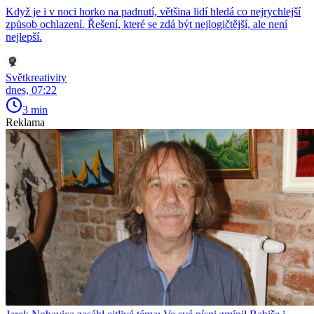
Když je i v noci horko na padnutí, většina lidí hledá co nejrychlejší
způsob ochlazení. Řešení, které se zdá být nejlogičtější, ale není
nejlepší.
Světkreativity
dnes, 07:22
3 min
Reklama