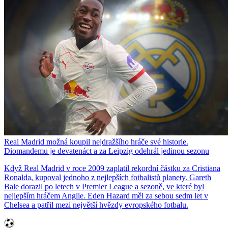
Real Madrid možná koupil nejdražšího hráče své historie.
Diomandemu je devatenáct a za Leipzig odehrál jedinou sezonu
Když Real Madrid v roce 2009 zaplatil rekordní částku za Cristiana
Ronalda, kupoval jednoho z nejlepších fotbalistů planety. Gareth
Bale dorazil po letech v Premier League a sezoně, ve které byl
nejlepším hráčem Anglie. Eden Hazard měl za sebou sedm let v
Chelsea a patřil mezi největší hvězdy evropského fotbalu.