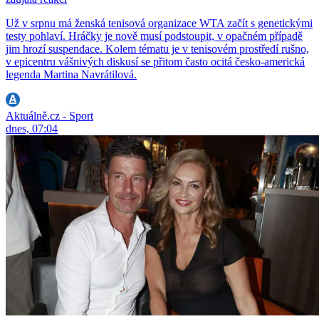
Už v srpnu má ženská tenisová organizace WTA začít s genetickými
testy pohlaví. Hráčky je nově musí podstoupit, v opačném případě
jim hrozí suspendace. Kolem tématu je v tenisovém prostředí rušno,
v epicentru vášnivých diskusí se přitom často ocitá česko-americká
legenda Martina Navrátilová.
Aktuálně.cz - Sport
dnes, 07:04