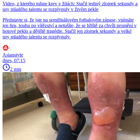
Video, z kterého tuhne krev v žilách: Stačil jediný zlomek sekundy a
sny mladého talentu se rozplynuly v živém pekle
Představte si, že jste na semifinálovém fotbalovém zápase, vnímáte
jen hru, touhu po vítězství a netušíte, že se hřiště za chvíli promění v
hotové peklo a dějiště tragédie. Stačil jen zlomek sekundy a velké
sny mladého talentu se rozplynuly.
Asianstyle
dnes, 07:15
2 min