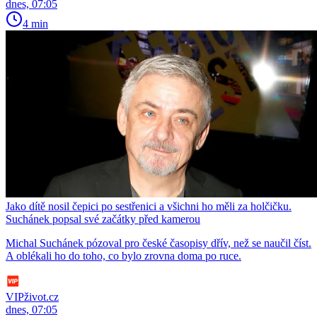
dnes, 07:05
4 min
Jako dítě nosil čepici po sestřenici a všichni ho měli za holčičku.
Suchánek popsal své začátky před kamerou
Michal Suchánek pózoval pro české časopisy dřív, než se naučil číst.
A oblékali ho do toho, co bylo zrovna doma po ruce.
VIPživot.cz
dnes, 07:05