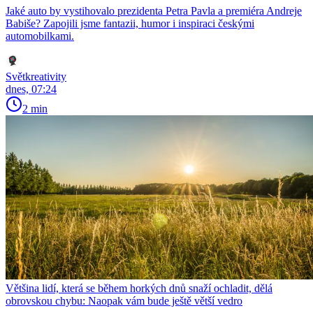
Jaké auto by vystihovalo prezidenta Petra Pavla a premiéra Andreje
Babiše? Zapojili jsme fantazii, humor i inspiraci českými
automobilkami.
Světkreativity
dnes, 07:24
2 min
Většina lidí, která se během horkých dnů snaží ochladit, dělá
obrovskou chybu: Naopak vám bude ještě větší vedro