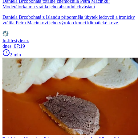
Daniela Brzobohatá totálně znemožnila Petra Macinku:
Moderátorka mu vrátila jeho absurdní chvástání
Daniela Brzobohatá z Islandu připomněla úbytek ledovců a ironicky
vrátila Petru Macinkovi jeho výrok o konci klimatické krize.
In-lifestyle.cz
dnes, 07:19
2 min