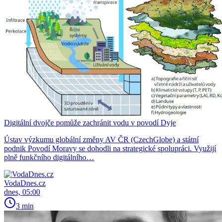
Digitální dvojče pomůže zachránit vodu v povodí Dyje
Ústav výzkumu globální změny AV ČR (CzechGlobe) a státní
podnik Povodí Moravy se dohodli na strategické spolupráci. Využijí
plně funkčního digitálního…
VodaDnes.cz
dnes, 05:00
3 min