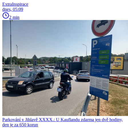
ExtraInspirace
dnes, 05:09
2 min
Parkování v Jihlavě XXXX.: U Kauflandu zdarma jen dvě hodiny,
den je za 650 korun