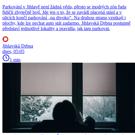
Parkování v Jihlavě není žádná věda, přesto se modrých zón řada
řidičů zbytečně bojí. Jde jen o to, že se zavádí placená stání a v
ulicích končí parkování „na divoko“. Na druhou stranu vznikají i
plochy, kde lze nechat auto stát zadarmo. Jihlavská Drbna postupně
představí jednotlivé lokality a pravidla, jak tam parkovat.
Jihlavská Drbna
dnes, 05:05
1 min