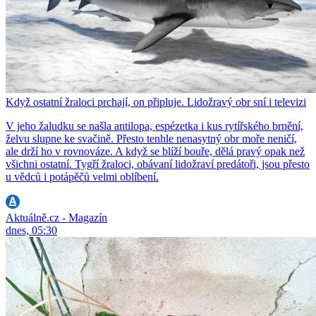
Když ostatní žraloci prchají, on připluje. Lidožravý obr sní i televizi
V jeho žaludku se našla antilopa, espézetka i kus rytířského brnění,
želvu slupne ke svačině. Přesto tenhle nenasytný obr moře neničí,
ale drží ho v rovnováze. A když se blíží bouře, dělá pravý opak než
všichni ostatní. Tygří žraloci, obávaní lidožraví predátoři, jsou přesto
u vědců i potápěčů velmi oblíbení.
Aktuálně.cz - Magazín
dnes, 05:30