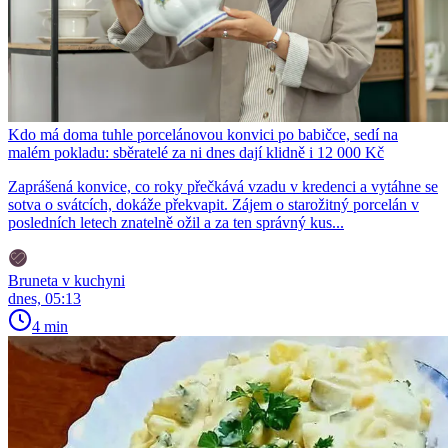
Kdo má doma tuhle porcelánovou konvici po babičce, sedí na
malém pokladu: sběratelé za ni dnes dají klidně i 12 000 Kč
Zaprášená konvice, co roky přečkává vzadu v kredenci a vytáhne se
sotva o svátcích, dokáže překvapit. Zájem o starožitný porcelán v
posledních letech znatelně ožil a za ten správný kus...
Bruneta v kuchyni
dnes, 05:13
4 min