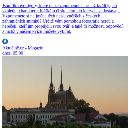
Jsou filmové figury, které nelze zapomenout – ať už kvůli jejich
vzhledu, charakteru, hláškám či situacím, do kterých se dostávají.
Vzpomenete si na jména těch nejslavnějších z českých i
zahraničních snímků? Určitě vám pomohou fotografie herců a
hereček, kteří jim propůjčili svou tvář, a také tři možnosti odpovědí,
z nichž v našem kvízu můžete vybírat.
Aktuálně.cz - Magazín
dnes, 05:00