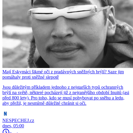
Mají Eskymáci šikmé oči z pradávných sněžných brýlí? Saze jim
pomáhaly proti sněžné slepotě
Jsou důležitým příkladem jednoho z nejstarších typů ochranných
brýlí na světě, některé pocházejí již z nejranějšího období Inuitů (asi
před 800 lety). Pro toho, kdo se musí pohybovat po sněhu a ledu,
aby přežil, je nesmírně důležité chránit si oči.
NESPECHEJ.cz
dnes, 05:00