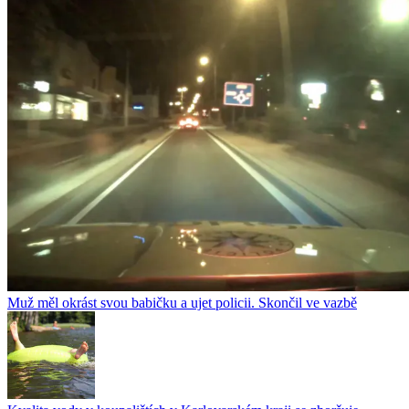
Muž měl okrást svou babičku a ujet policii. Skončil ve vazbě