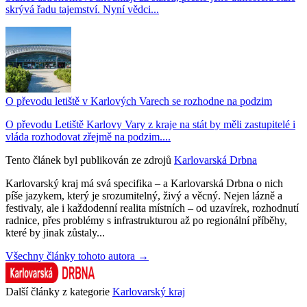
skrývá řadu tajemství. Nyní vědci...
O převodu letiště v Karlových Varech se rozhodne na podzim
O převodu Letiště Karlovy Vary z kraje na stát by měli zastupitelé i
vláda rozhodovat zřejmě na podzim....
Tento článek byl publikován ze zdrojů
Karlovarská Drbna
Karlovarský kraj má svá specifika – a Karlovarská Drbna o nich
píše jazykem, který je srozumitelný, živý a věcný. Nejen lázně a
festivaly, ale i každodenní realita místních – od uzavírek, rozhodnutí
radnice, přes problémy s infrastrukturou až po regionální příběhy,
které by jinak zůstaly...
Všechny články tohoto autora →
Další články z kategorie
Karlovarský kraj