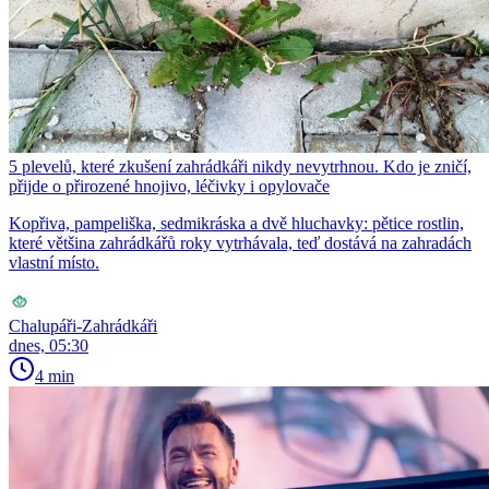
5 plevelů, které zkušení zahrádkáři nikdy nevytrhnou. Kdo je zničí,
přijde o přirozené hnojivo, léčivky i opylovače
Kopřiva, pampeliška, sedmikráska a dvě hluchavky: pětice rostlin,
které většina zahrádkářů roky vytrhávala, teď dostává na zahradách
vlastní místo.
Chalupáři-Zahrádkáři
dnes, 05:30
4 min