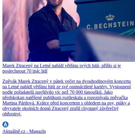
Marek Ztracený na Letné nabídl většinu svých hitů, přišlo si je
poslechnout 70 tisíc lidí
Zpěvák Marek Ztracený v pátek večer na dvouhodinovém koncertu
na Letné nabídl většinu hitů ze své osmnáctileté kariéry. Vystoupení
podle pořadatelů navštívilo víc než 70 000 fanoušků. Jako
předskokan natěšené publikum roztleskala a rozezpívala zpěvačka
Martina Pártlová. Krátce před koncertem s ohledem na psy, ptáky a
obyvatele okolních domů Ztracený zrušil chystaný závěrečný
ohňostroj.
Aktuálně.cz - Magazín