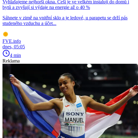
Vyhlašujeme nejhorší okna. Češi je ve velkém instalují do domů i
bytů a zvyšují si výdaje na energie až o 40 %
Sáhnete v zimě na vnitřní sklo a je ledové, u parapetu se drží pás
studeného vzduchu a účet...
FVE.info
dnes, 05:05
4 min
Reklama