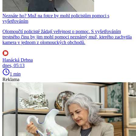
Neznáte ho? Muž na fotce by mohl policistům pomoci s
vyšetřováním
Olomoučtí policisté žádají veřejnost o pomoc. S vyšetřováním
trestného činu by jim mohl pomoci neznámý muž, kterého zachytila
kamera v jednom z olomouckých obchodů.
Hanácká Drbna
dnes, 05:13
1 min
Reklama