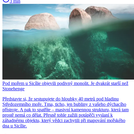
3 min
Pod mořem u Sicílie objevili podivný monolit. Je dvakrát starší než
Stonehenge
Představte si, že sestupujete do hloubky 40 metrů pod hladinu
Středozemního moře. Tma, ticho, jen bubliny z vašeho dýchacího
přístroje. A pak to spatříte – masivní kamennou strukturu, která tam
prostě nemá co dělat. Přesně tohle zažili potápěči vyslaní k
záhadnému objektu, který vědci zachytili při mapování mořského
dna u Sicílie.