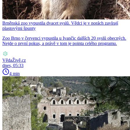
Brněnská zoo vypustila dvacet syslů. Vědci je v norách zavírají
plastovými špunty
Zoo Brno v červenci vypustila u Ivančic dalších 20 syslů obecných.
Nejde o první pokus, a právě v tom je pointa celého programu.
VědaŽivě.cz
dnes, 05:33
4 min