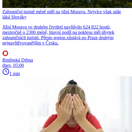
Zahraniční turisté méně míří na jižní Moravu. Nejvíce však stále
láká Slováky
Jižní Moravu ve druhém čtvrtletí navštívilo 624 822 hostů,
meziročně o 2300 méně, hlavní podíl na poklesu měl úbytek
zahraničních turistů. Přesto region zůstává po Praze druhým
nejnavštěvovanějším v Česku.
Brněnská Drbna
dnes, 05:00
1 min