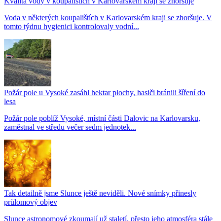
Kvalita vody v koupalištích v Karlovarském kraji se zhoršuje
Voda v některých koupalištích v Karlovarském kraji se zhoršuje. V
tomto týdnu hygienici kontrolovaly vodní...
Požár pole u Vysoké zasáhl hektar plochy, hasiči bránili šíření do
lesa
Požár pole poblíž Vysoké, místní části Dalovic na Karlovarsku,
zaměstnal ve středu večer sedm jednotek...
Tak detailně jsme Slunce ještě neviděli. Nové snímky přinesly
průlomový objev
Slunce astronomové zkoumají už staletí, přesto jeho atmosféra stále