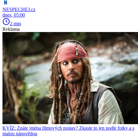
NESPECHEJ.cz
dnes, 05:00
2 min
Reklama
KVÍZ: Znáte jména filmových postav? Zkuste to jen podle fotky a s
malou nápovědou