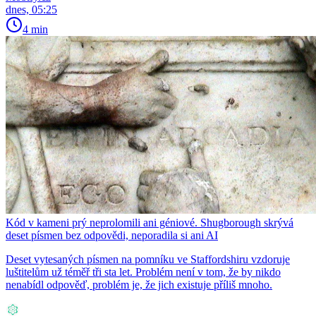
dnes, 05:25
4 min
Kód v kameni prý neprolomili ani géniové. Shugborough skrývá
deset písmen bez odpovědi, neporadila si ani AI
Deset vytesaných písmen na pomníku ve Staffordshiru vzdoruje
luštitelům už téměř tři sta let. Problém není v tom, že by nikdo
nenabídl odpověď, problém je, že jich existuje příliš mnoho.