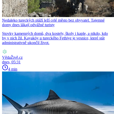
Nedaleko tureckých pláží leží celé město bez obyvatel. Tajemné
domy dnes lákají odvážné turisty
Stovky kamenných domů, dva kostely, školy i kaple, a nikdo, kdo
by v nich žil. Kayaköy u tureckého Fethiye je vesnice, které stát
administrativně ukončil život.
VědaŽivě.cz
dnes, 05:31
4 min