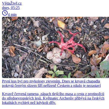
VědaŽivě.cz
dnes, 05:25
4 min
První kus byl pro mykology zjevením. Dnes se krvavá chapadla
pokrytá černým slizem šíří neřízeně Českem a nikdo je nezastaví
Krvavě červená ramena, zápach tlejícího masa a cesta z protinožců
do středoevropských lesů. Květnatec Archerův přibývá na českých
lokalitách rychleji než kdykoli dřív.