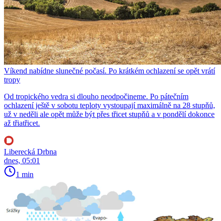
Víkend nabídne slunečné počasí. Po krátkém ochlazení se opět vrátí
tropy
Od tropického vedra si dlouho neodpočineme. Po pátečním
ochlazení ještě v sobotu teploty vystoupají maximálně na 28 stupňů,
už v neděli ale opět může být přes třicet stupňů a v pondělí dokonce
až třiatřicet.
Liberecká Drbna
dnes, 05:01
1 min