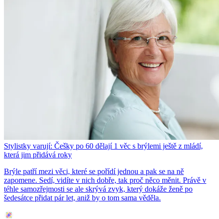
Stylistky varují: Češky po 60 dělají 1 věc s brýlemi ještě z mládí,
která jim přidává roky
Brýle patří mezi věci, které se pořídí jednou a pak se na ně
zapomene. Sedí, vidíte v nich dobře, tak proč něco měnit. Právě v
téhle samozřejmosti se ale skrývá zvyk, který dokáže ženě po
šedesátce přidat pár let, aniž by o tom sama věděla.