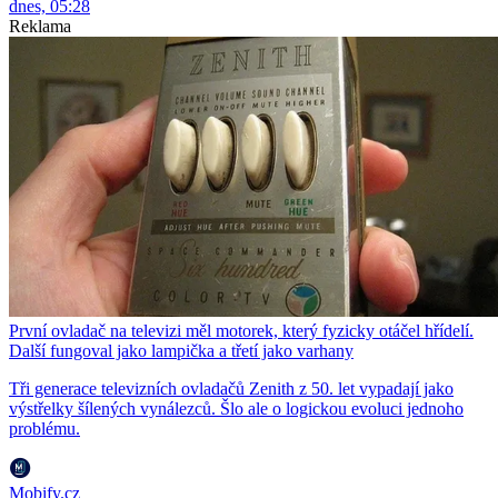
dnes, 05:28
Reklama
První ovladač na televizi měl motorek, který fyzicky otáčel hřídelí.
Další fungoval jako lampička a třetí jako varhany
Tři generace televizních ovladačů Zenith z 50. let vypadají jako
výstřelky šílených vynálezců. Šlo ale o logickou evoluci jednoho
problému.
Mobify.cz