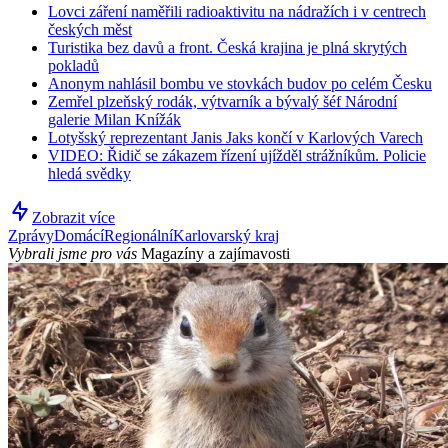
Lovci záření naměřili radioaktivitu na nádražích i v centrech
českých měst
Turistika bez davů a front. Česká krajina je plná skrytých
pokladů
Anonym nahlásil bombu ve stovkách budov po celém Česku
Zemřel plzeňský rodák, výtvarník a bývalý šéf Národní
galerie Milan Knížák
Lotyšský reprezentant Janis Jaks končí v Karlových Varech
VIDEO: Řidič se zákazem řízení ujížděl strážníkům. Policie
hledá svědky
Zobrazit více
Zprávy
Domácí
Regionální
Karlovarský kraj
Vybrali jsme pro vás
Magazíny a zajímavosti