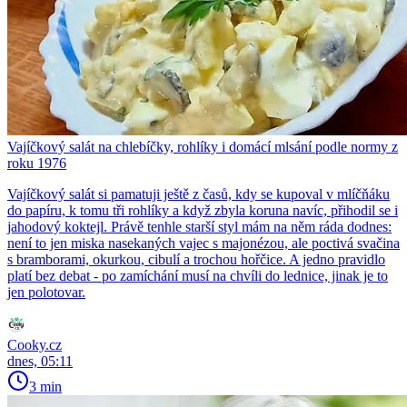
Vajíčkový salát na chlebíčky, rohlíky i domácí mlsání podle normy z
roku 1976
Vajíčkový salát si pamatuji ještě z časů, kdy se kupoval v mlíčňáku
do papíru, k tomu tři rohlíky a když zbyla koruna navíc, přihodil se i
jahodový koktejl. Právě tenhle starší styl mám na něm ráda dodnes:
není to jen miska nasekaných vajec s majonézou, ale poctivá svačina
s bramborami, okurkou, cibulí a trochou hořčice. A jedno pravidlo
platí bez debat - po zamíchání musí na chvíli do lednice, jinak je to
jen polotovar.
Cooky.cz
dnes, 05:11
3 min