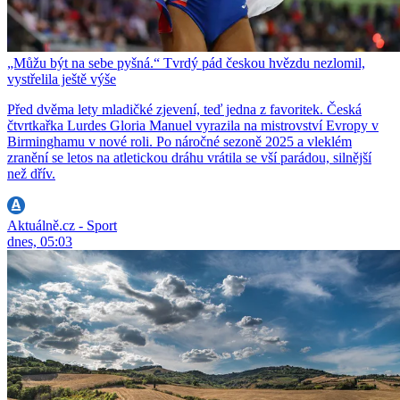
„Můžu být na sebe pyšná.“ Tvrdý pád českou hvězdu nezlomil,
vystřelila ještě výše
Před dvěma lety mladičké zjevení, teď jedna z favoritek. Česká
čtvrtkařka Lurdes Gloria Manuel vyrazila na mistrovství Evropy v
Birminghamu v nové roli. Po náročné sezoně 2025 a vleklém
zranění se letos na atletickou dráhu vrátila se vší parádou, silnější
než dřív.
Aktuálně.cz - Sport
dnes, 05:03