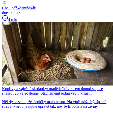
Chalupáři-Zahrádkáři
dnes, 05:23
4 min
Kopřivy a vaječné skořápky: pradědečkův recept donutí slepice
snášet i 25 vajec denně. Stačí změnit jednu věc v krmení
Někdy se stane, že slepičky málo nesou. Na vině může být špatná
strava, kterou je nutné upravit tak, aby byla bohatá na živiny.