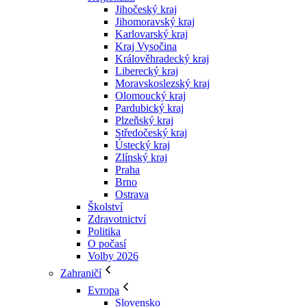
Jihočeský kraj
Jihomoravský kraj
Karlovarský kraj
Kraj Vysočina
Králověhradecký kraj
Liberecký kraj
Moravskoslezský kraj
Olomoucký kraj
Pardubický kraj
Plzeňský kraj
Středočeský kraj
Ústecký kraj
Zlínský kraj
Praha
Brno
Ostrava
Školství
Zdravotnictví
Politika
O počasí
Volby 2026
Zahraničí
Evropa
Slovensko