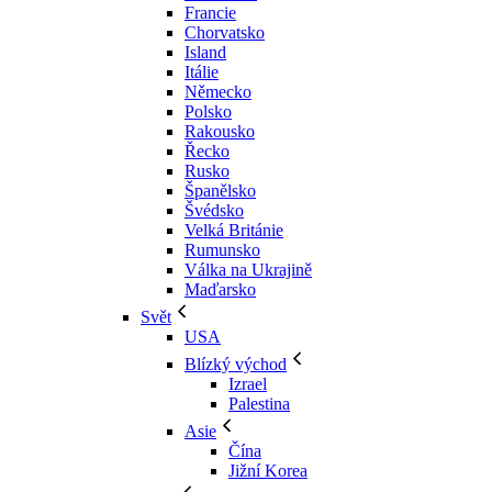
Francie
Chorvatsko
Island
Itálie
Německo
Polsko
Rakousko
Řecko
Rusko
Španělsko
Švédsko
Velká Británie
Rumunsko
Válka na Ukrajině
Maďarsko
Svět
USA
Blízký východ
Izrael
Palestina
Asie
Čína
Jižní Korea