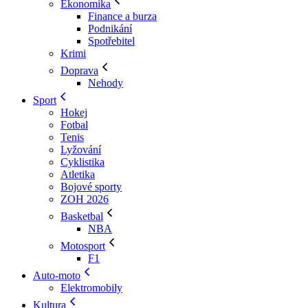
Ekonomika
Finance a burza
Podnikání
Spotřebitel
Krimi
Doprava
Nehody
Sport
Hokej
Fotbal
Tenis
Lyžování
Cyklistika
Atletika
Bojové sporty
ZOH 2026
Basketbal
NBA
Motosport
F1
Auto-moto
Elektromobily
Kultura