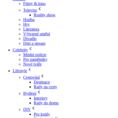
Filmy & kino
Televize
Reality show
Hudba
Hry
Literatura
Výtvarné umění
Divadlo
Digi a stream
Celebrity
Módní policie
Pro pamětníky
Nové tváře
Lifestyle
Cestování
Destinace
Rady na cesty
Bydlení
Interiery
Rady do domu
DIY
Pro kutily