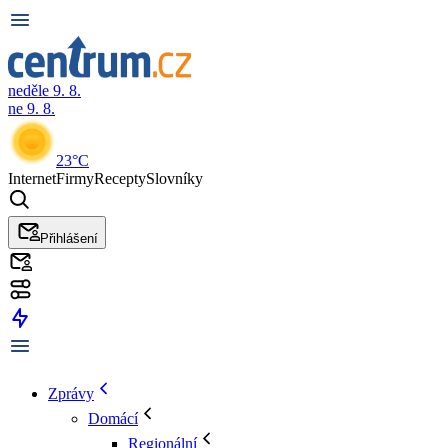
neděle 9. 8.
ne 9. 8.
23°C
Internet
Firmy
Recepty
Slovníky
Přihlášení
Zprávy
Domácí
Regionální