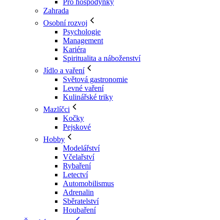
Pro hospodyňky
Zahrada
Osobní rozvoj
Psychologie
Management
Kariéra
Spiritualita a náboženství
Jídlo a vaření
Světová gastronomie
Levné vaření
Kulinářské triky
Mazlíčci
Kočky
Pejskové
Hobby
Modelářství
Včelařství
Rybaření
Letectví
Automobilismus
Adrenalin
Sběratelství
Houbaření