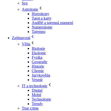
Sex
Astrologie
Horoskopy
Tarot a karty
Andělé a tajemná znamení
Numerologie
Tajemno
Zajímavosti
Věda
Biologie
Ekologie
Fyzika
Geografie
Historie
Chemie
Jazykověda
Vesmír
IT a technologie
Digital
Mobil
Technologie
Trendy
True crime