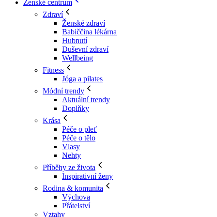
Ženské centrum
Zdraví
Ženské zdraví
Babiččina lékárna
Hubnutí
Duševní zdraví
Wellbeing
Fitness
Jóga a pilates
Módní trendy
Aktuální trendy
Doplňky
Krása
Péče o pleť
Péče o tělo
Vlasy
Nehty
Příběhy ze života
Inspirativní ženy
Rodina & komunita
Výchova
Přátelství
Vztahy