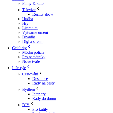
Filmy & kino
Televize
Reality show
Hudba
Hry
Literatura
Výtvarné umění
Divadlo
Digi a stream
Celebrity
Módní policie
Pro pamětníky
Nové tváře
Lifestyle
Cestování
Destinace
Rady na cesty
Bydlení
Interiery
Rady do domu
DIY
Pro kutily