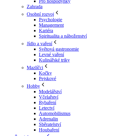
Pro hospodyňky
Zahrada
Osobní rozvoj
Psychologie
Management
Kariéra
Spiritualita a náboženství
Jídlo a vaření
Světová gastronomie
Levné vaření
Kulinářské triky
Mazlíčci
Kočky
Pejskové
Hobby
Modelářství
Včelařství
Rybaření
Letectví
Automobilismus
Adrenalin
Sběratelství
Houbaření