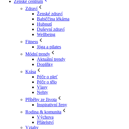
Ženské centrum
Zdraví
Ženské zdraví
Babiččina lékárna
Hubnutí
Duševní zdraví
Wellbeing
Fitness
Jóga a pilates
Módní trendy
Aktuální trendy
Doplňky
Krása
Péče o pleť
Péče o tělo
Vlasy
Nehty
Příběhy ze života
Inspirativní ženy
Rodina & komunita
Výchova
Přátelství
Vztahy