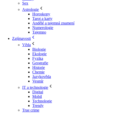
Sex
Astrologie
Horoskopy
Tarot a karty
Andělé a tajemná znamení
Numerologie
Tajemno
Zajímavosti
Věda
Biologie
Ekologie
Fyzika
Geografie
Historie
Chemie
Jazykověda
Vesmír
IT a technologie
Digital
Mobil
Technologie
Trendy
True crime