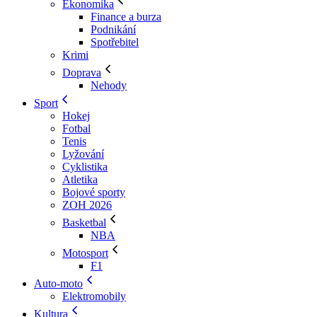
Ekonomika
Finance a burza
Podnikání
Spotřebitel
Krimi
Doprava
Nehody
Sport
Hokej
Fotbal
Tenis
Lyžování
Cyklistika
Atletika
Bojové sporty
ZOH 2026
Basketbal
NBA
Motosport
F1
Auto-moto
Elektromobily
Kultura