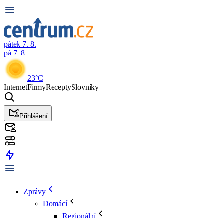
pátek 7. 8.
pá 7. 8.
23°C
Internet
Firmy
Recepty
Slovníky
Přihlášení
Zprávy
Domácí
Regionální