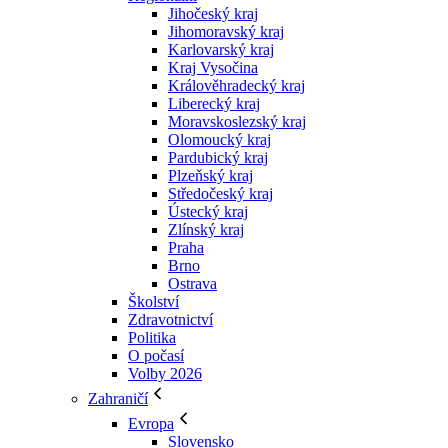
Jihočeský kraj
Jihomoravský kraj
Karlovarský kraj
Kraj Vysočina
Králověhradecký kraj
Liberecký kraj
Moravskoslezský kraj
Olomoucký kraj
Pardubický kraj
Plzeňský kraj
Středočeský kraj
Ústecký kraj
Zlínský kraj
Praha
Brno
Ostrava
Školství
Zdravotnictví
Politika
O počasí
Volby 2026
Zahraničí
Evropa
Slovensko