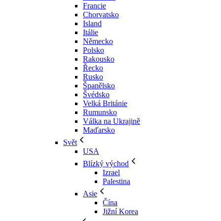
Francie
Chorvatsko
Island
Itálie
Německo
Polsko
Rakousko
Řecko
Rusko
Španělsko
Švédsko
Velká Británie
Rumunsko
Válka na Ukrajině
Maďarsko
Svět
USA
Blízký východ
Izrael
Palestina
Asie
Čína
Jižní Korea