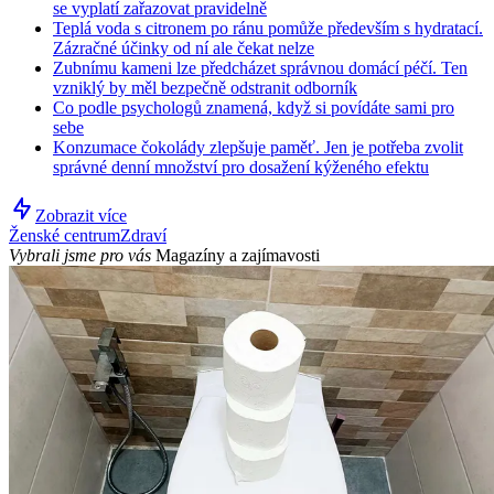
se vyplatí zařazovat pravidelně
Teplá voda s citronem po ránu pomůže především s hydratací.
Zázračné účinky od ní ale čekat nelze
Zubnímu kameni lze předcházet správnou domácí péčí. Ten
vzniklý by měl bezpečně odstranit odborník
Co podle psychologů znamená, když si povídáte sami pro
sebe
Konzumace čokolády zlepšuje paměť. Jen je potřeba zvolit
správné denní množství pro dosažení kýženého efektu
Zobrazit více
Ženské centrum
Zdraví
Vybrali jsme pro vás
Magazíny a zajímavosti