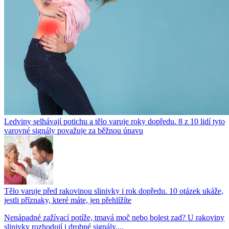
Ledviny selhávají potichu a tělo varuje roky dopředu. 8 z 10 lidí tyto
varovné signály považuje za běžnou únavu
Tělo varuje před rakovinou slinivky i rok dopředu. 10 otázek ukáže,
jestli příznaky, které máte, jen přehlížíte
Nenápadné zažívací potíže, tmavá moč nebo bolest zad? U rakoviny
slinivky rozhodují i drobné signály....