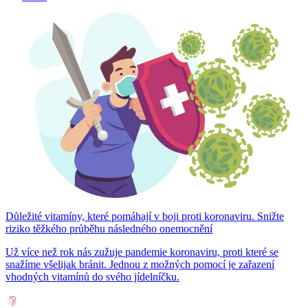
Důležité vitamíny, které pomáhají v boji proti koronaviru. Snižte
riziko těžkého průběhu následného onemocnění
Už více než rok nás zužuje pandemie koronaviru, proti které se
snažíme všelijak bránit. Jednou z možných pomocí je zařazení
vhodných vitamínů do svého jídelníčku.