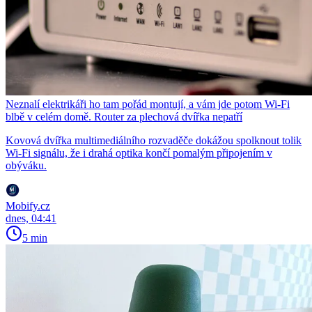
Neznalí elektrikáři ho tam pořád montují, a vám jde potom Wi-Fi
blbě v celém domě. Router za plechová dvířka nepatří
Kovová dvířka multimediálního rozvaděče dokážou spolknout tolik
Wi-Fi signálu, že i drahá optika končí pomalým připojením v
obýváku.
Mobify.cz
dnes, 04:41
5 min