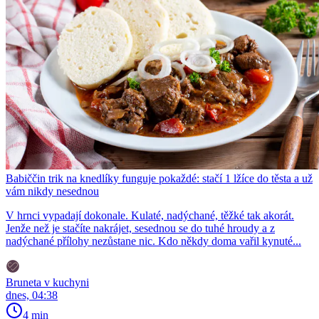
Babiččin trik na knedlíky funguje pokaždé: stačí 1 lžíce do těsta a už
vám nikdy nesednou
V hrnci vypadají dokonale. Kulaté, nadýchané, těžké tak akorát.
Jenže než je stačíte nakrájet, sesednou se do tuhé hroudy a z
nadýchané přílohy nezůstane nic. Kdo někdy doma vařil kynuté...
Bruneta v kuchyni
dnes, 04:38
4 min