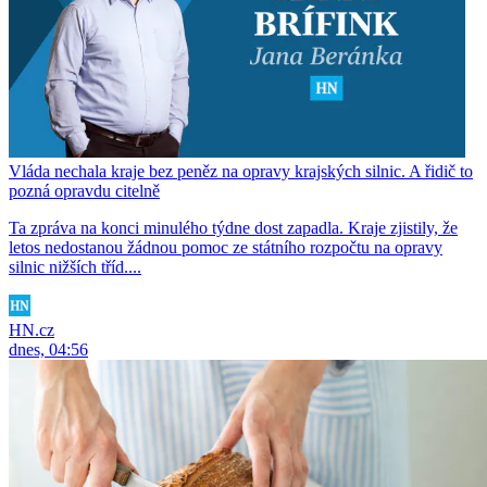
Vláda nechala kraje bez peněz na opravy krajských silnic. A řidič to
pozná opravdu citelně
Ta zpráva na konci minulého týdne dost zapadla. Kraje zjistily, že
letos nedostanou žádnou pomoc ze státního rozpočtu na opravy
silnic nižších tříd....
HN.cz
dnes, 04:56