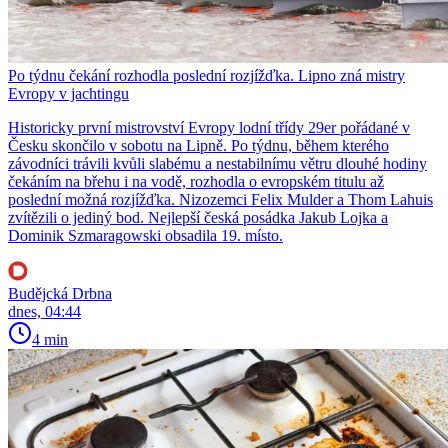
Po týdnu čekání rozhodla poslední rozjížďka. Lipno zná mistry
Evropy v jachtingu
Historicky první mistrovství Evropy lodní třídy 29er pořádané v
Česku skončilo v sobotu na Lipně. Po týdnu, během kterého
závodníci trávili kvůli slabému a nestabilnímu větru dlouhé hodiny
čekáním na břehu i na vodě, rozhodla o evropském titulu až
poslední možná rozjížďka. Nizozemci Felix Mulder a Thom Lahuis
zvítězili o jediný bod. Nejlepší česká posádka Jakub Lojka a
Dominik Szmaragowski obsadila 19. místo.
Budějcká Drbna
dnes, 04:44
4 min