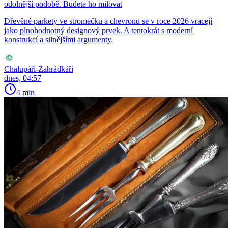
odolnější podobě. Budete ho milovat
Dřevěné parkety ve stromečku a chevronu se v roce 2026 vracejí
jako plnohodnotný designový prvek. A tentokrát s moderní
konstrukcí a silnějšími argumenty.
Chalupáři-Zahrádkáři
dnes, 04:57
4 min