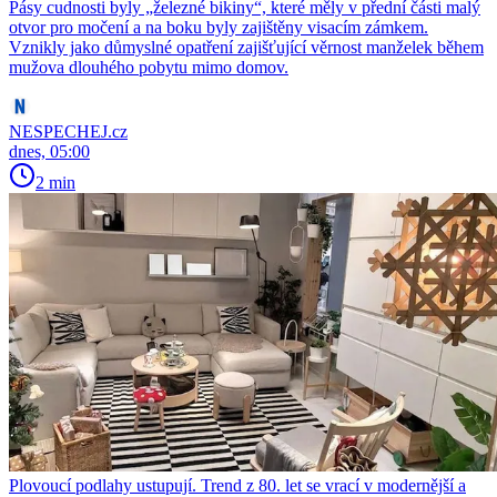
Pásy cudnosti byly „železné bikiny“, které měly v přední části malý
otvor pro močení a na boku byly zajištěny visacím zámkem.
Vznikly jako důmyslné opatření zajišťující věrnost manželek během
mužova dlouhého pobytu mimo domov.
NESPECHEJ.cz
dnes, 05:00
2 min
Plovoucí podlahy ustupují. Trend z 80. let se vrací v modernější a