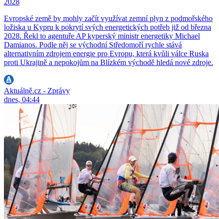
2028
Evropské země by mohly začít využívat zemní plyn z podmořského
ložiska u Kypru k pokrytí svých energetických potřeb již od března
2028. Řekl to agentuře AP kyperský ministr energetiky Michael
Damianos. Podle něj se východní Středomoří rychle stává
alternativním zdrojem energie pro Evropu, která kvůli válce Ruska
proti Ukrajině a nepokojům na Blízkém východě hledá nové zdroje.
Aktuálně.cz - Zprávy
dnes, 04:44