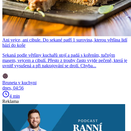
Ani vejce, ani cibule. Do sekané patří 1 surovina, kterou většina lidí
hází do koše
Sekaná podle většiny kuchařů stojí a padá s kořením, tučným
masem, vejcem a cibulí. Přesto z trouby často vyjde pečeně, která je
uvnitř vysušená a při nakrajování se drolí. Chyba...
Bruneta v kuchyni
dnes, 04:56
4 min
Reklama