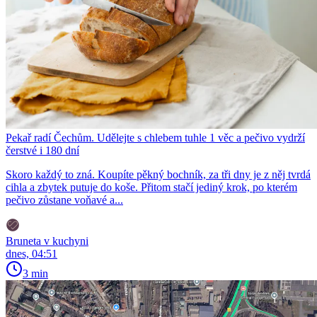
Pekař radí Čechům. Udělejte s chlebem tuhle 1 věc a pečivo vydrží
čerstvé i 180 dní
Skoro každý to zná. Koupíte pěkný bochník, za tři dny je z něj tvrdá
cihla a zbytek putuje do koše. Přitom stačí jediný krok, po kterém
pečivo zůstane voňavé a...
Bruneta v kuchyni
dnes, 04:51
3 min