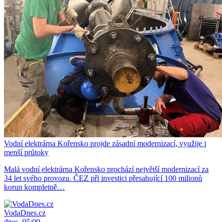
Vodní elektrárna Kořensko projde zásadní modernizací, využije i
menší průtoky
Malá vodní elektrárna Kořensko prochází největší modernizací za
34 let svého provozu. ČEZ při investici přesahující 100 milionů
korun kompletně…
VodaDnes.cz
dnes, 05:00