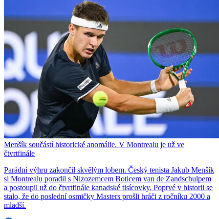
Menšík součástí historické anomálie. V Montrealu je už ve
čtvrtfinále
Parádní výhru zakončil skvělým lobem. Český tenista Jakub Menšík
si Montrealu poradil s Nizozemcem Boticem van de Zandschulpem
a postoupil už do čtvrtfinále kanadské tisícovky. Poprvé v historii se
stalo, že do poslední osmičky Masters prošli hráči z ročníku 2000 a
mladší.