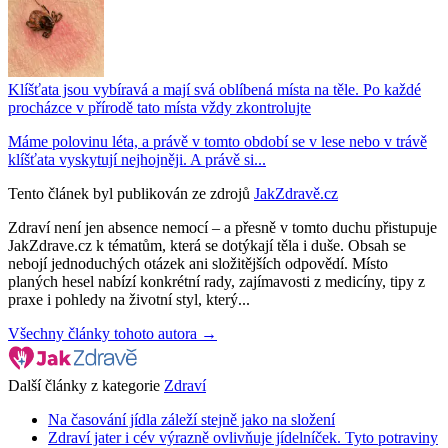
Klíšťata jsou vybíravá a mají svá oblíbená místa na těle. Po každé
procházce v přírodě tato místa vždy zkontrolujte
Máme polovinu léta, a právě v tomto období se v lese nebo v trávě
klíšťata vyskytují nejhojněji. A právě si...
Tento článek byl publikován ze zdrojů
JakZdravě.cz
Zdraví není jen absence nemocí – a přesně v tomto duchu přistupuje
JakZdrave.cz k tématům, která se dotýkají těla i duše. Obsah se
nebojí jednoduchých otázek ani složitějších odpovědí. Místo
planých hesel nabízí konkrétní rady, zajímavosti z medicíny, tipy z
praxe i pohledy na životní styl, který...
Všechny články tohoto autora →
Další články z kategorie
Zdraví
Na časování jídla záleží stejně jako na složení
Zdraví jater i cév výrazně ovlivňuje jídelníček. Tyto potraviny