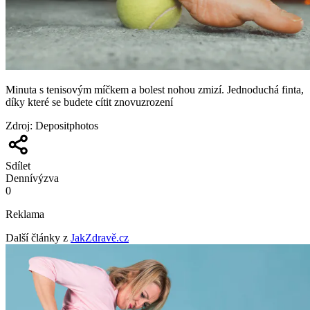
Minuta s tenisovým míčkem a bolest nohou zmizí. Jednoduchá finta,
díky které se budete cítit znovuzrození
Zdroj
:
Depositphotos
Sdílet
Denní
výzva
0
Reklama
Další články z
JakZdravě.cz