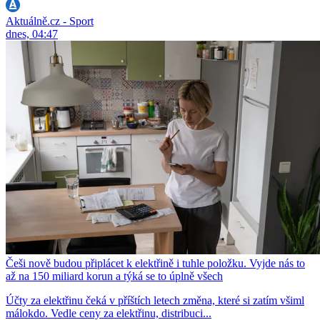
Aktuálně.cz - Sport
dnes, 04:47
Češi nově budou připlácet k elektřině i tuhle položku. Vyjde nás to
až na 150 miliard korun a týká se to úplně všech
Účty za elektřinu čeká v příštích letech změna, které si zatím všiml
málokdo. Vedle ceny za elektřinu, distribuci...