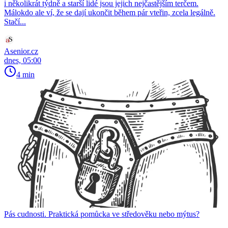
i několikrát týdně a starší lidé jsou jejich nejčastějším terčem.
Málokdo ale ví, že se dají ukončit během pár vteřin, zcela legálně.
Stačí...
Asenior.cz
dnes, 05:00
4 min
Pás cudnosti. Praktická pomůcka ve středověku nebo mýtus?