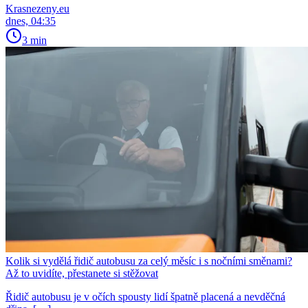
Krasnezeny.eu
dnes, 04:35
3 min
Kolik si vydělá řidič autobusu za celý měsíc i s nočními směnami?
Až to uvidíte, přestanete si stěžovat
Řidič autobusu je v očích spousty lidí špatně placená a nevděčná