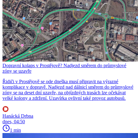
Dopravní kolaps v Prostějově? Nadjezd směrem do průmyslové
zóny se uzavře
Řidiči v Prostějově se ode dneška musí připravit na výrazné
komplikace v dopravě. Nadjezd nad dálnicí směrem do průmyslové
zóny se na deset dní uzavře, na objízdných trasách lze očekávat
velké kolony a zdržení. Uzavírka ovlivní také provoz autobusů.
Hanácká Drbna
dnes, 04:50
1 min