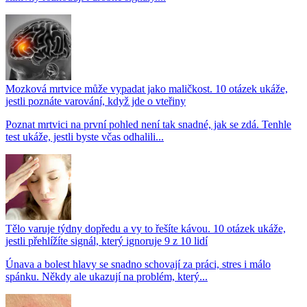
Mozková mrtvice může vypadat jako maličkost. 10 otázek ukáže,
jestli poznáte varování, když jde o vteřiny
Poznat mrtvici na první pohled není tak snadné, jak se zdá. Tenhle
test ukáže, jestli byste včas odhalili...
Tělo varuje týdny dopředu a vy to řešíte kávou. 10 otázek ukáže,
jestli přehlížíte signál, který ignoruje 9 z 10 lidí
Únava a bolest hlavy se snadno schovají za práci, stres i málo
spánku. Někdy ale ukazují na problém, který...