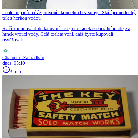
Toaletní papír může provonět koupelnu bez spreje. Stačí jednoduchý
trik s horkou vodou
Stačí kartonová dutinka uvnitř role, pár kapek esenciálního oleje a
hrnek vroucí vody. Celá toaleta voní, aniž byste kupovali
osvěžovač.
Chalupáři-Zahrádkáři
dnes, 05:10
3 min