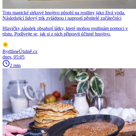
Toto magické sirkové hnojivo působí na rostliny jako živá voda.
Následující lidový trik zvládnou i naprostí pěstitelé začátečníci
Hlavičky zápalek obsahují látky, které mohou rostlinám pomoci v
růstu. Podívejte se, jak si z nich připravit účinné hnojivo.
BydlímeÚtulně.cz
dnes, 05:05
2 min