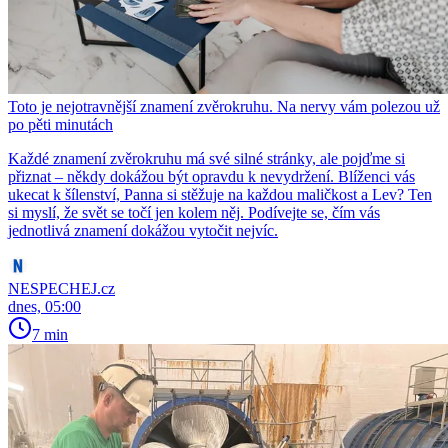
Toto je nejotravnější znamení zvěrokruhu. Na nervy vám polezou už
po pěti minutách
Každé znamení zvěrokruhu má své silné stránky, ale pojďme si
přiznat – někdy dokážou být opravdu k nevydržení. Blíženci vás
ukecat k šílenství, Panna si stěžuje na každou maličkost a Lev? Ten
si myslí, že svět se točí jen kolem něj. Podívejte se, čím vás
jednotlivá znamení dokážou vytočit nejvíc.
NESPECHEJ.cz
dnes, 05:00
7 min