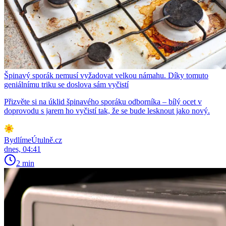
Špinavý sporák nemusí vyžadovat velkou námahu. Díky tomuto
geniálnímu triku se doslova sám vyčistí
Přizvěte si na úklid špinavého sporáku odborníka – bílý ocet v
doprovodu s jarem ho vyčistí tak, že se bude lesknout jako nový.
BydlímeÚtulně.cz
dnes, 04:41
2 min