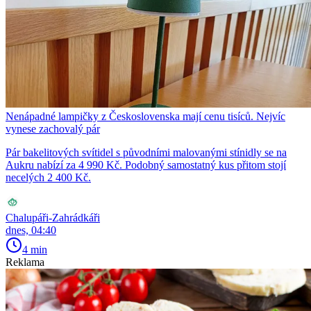
Nenápadné lampičky z Československa mají cenu tisíců. Nejvíc
vynese zachovalý pár
Pár bakelitových svítidel s původními malovanými stínidly se na
Aukru nabízí za 4 990 Kč. Podobný samostatný kus přitom stojí
necelých 2 400 Kč.
Chalupáři-Zahrádkáři
dnes, 04:40
4 min
Reklama