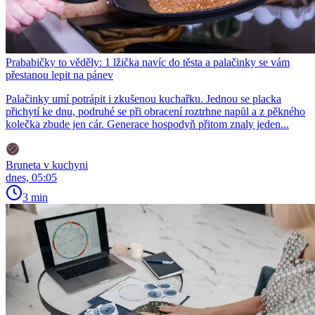
Prababičky to věděly: 1 lžička navíc do těsta a palačinky se vám
přestanou lepit na pánev
Palačinky umí potrápit i zkušenou kuchařku. Jednou se placka
přichytí ke dnu, podruhé se při obracení roztrhne napůl a z pěkného
kolečka zbude jen cár. Generace hospodyň přitom znaly jeden...
Bruneta v kuchyni
dnes, 05:05
3 min