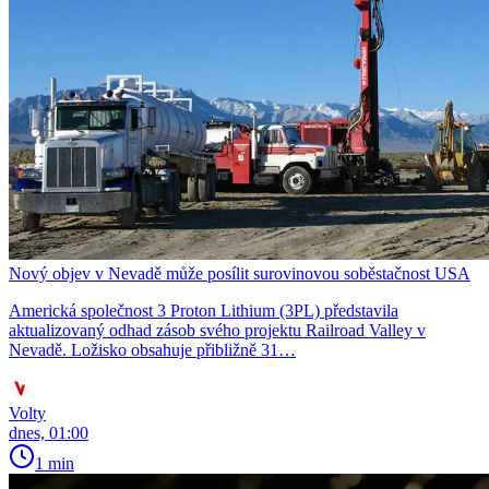
Nový objev v Nevadě může posílit surovinovou soběstačnost USA
Americká společnost 3 Proton Lithium (3PL) představila
aktualizovaný odhad zásob svého projektu Railroad Valley v
Nevadě. Ložisko obsahuje přibližně 31…
Volty
dnes, 01:00
1 min