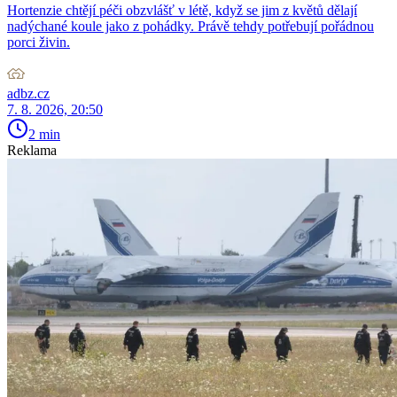
Hortenzie chtějí péči obzvlášť v létě, když se jim z květů dělají
nadýchané koule jako z pohádky. Právě tehdy potřebují pořádnou
porci živin.
adbz.cz
7. 8. 2026, 20:50
2 min
Reklama