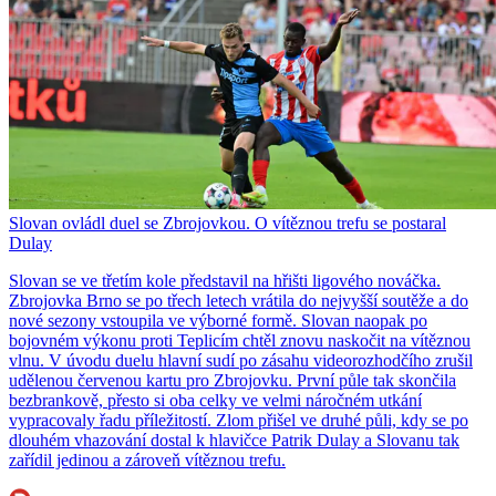
Slovan ovládl duel se Zbrojovkou. O vítěznou trefu se postaral
Dulay
Slovan se ve třetím kole představil na hřišti ligového nováčka.
Zbrojovka Brno se po třech letech vrátila do nejvyšší soutěže a do
nové sezony vstoupila ve výborné formě. Slovan naopak po
bojovném výkonu proti Teplicím chtěl znovu naskočit na vítěznou
vlnu. V úvodu duelu hlavní sudí po zásahu videorozhodčího zrušil
udělenou červenou kartu pro Zbrojovku. První půle tak skončila
bezbrankově, přesto si oba celky ve velmi náročném utkání
vypracovaly řadu příležitostí. Zlom přišel ve druhé půli, kdy se po
dlouhém vhazování dostal k hlavičce Patrik Dulay a Slovanu tak
zařídil jedinou a zároveň vítěznou trefu.