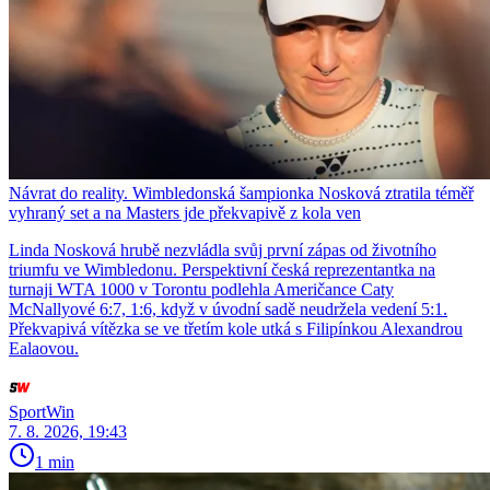
Návrat do reality. Wimbledonská šampionka Nosková ztratila téměř
vyhraný set a na Masters jde překvapivě z kola ven
Linda Nosková hrubě nezvládla svůj první zápas od životního
triumfu ve Wimbledonu. Perspektivní česká reprezentantka na
turnaji WTA 1000 v Torontu podlehla Američance Caty
McNallyové 6:7, 1:6, když v úvodní sadě neudržela vedení 5:1.
Překvapivá vítězka se ve třetím kole utká s Filipínkou Alexandrou
Ealaovou.
SportWin
7. 8. 2026, 19:43
1 min