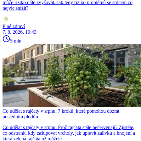
může riziko dále zvyšovat. Jak tedy riziko problémů se srdcem co
nejvíc snížit?
Plné zdraví
7. 8. 2026, 19:43
5 min
Co udělat s rajčaty v srpnu: 7 kroků, které pomohou dozrát
posledním plodům
Co udělat s rajčaty v srpnu: Proč rajčata stále nečervenají? Zjistěte,
co odstranit, kdy zaštipovat vrcholy, jak upravit zálivku a hnojení a
která zelená rajčata už můžete …