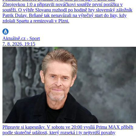
Zbrojovkou 1:0 a připravili nováčkovi soutěže první porážku v
soutěži. O výhře Slovanu rozhodl po hodině hry slovenský záložník
Patrik Dulay. Brňané tak nenavázali na výtečný start do ligy, kdy
zdolali Spartu a remizovali v Plzni.
Aktuálně.cz - Sport
7. 8. 2026, 19:15
Připravte si kapesníky. V sobotu ve 20:00 vysílá Prima MAX příběh
podle skutečné události, který rozseká i ty nejtvrdší povahy