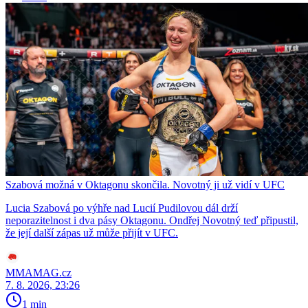
Szabová možná v Oktagonu skončila. Novotný ji už vidí v UFC
Lucia Szabová po výhře nad Lucií Pudilovou dál drží
neporazitelnost i dva pásy Oktagonu. Ondřej Novotný teď připustil,
že její další zápas už může přijít v UFC.
MMAMAG.cz
7. 8. 2026, 23:26
1 min