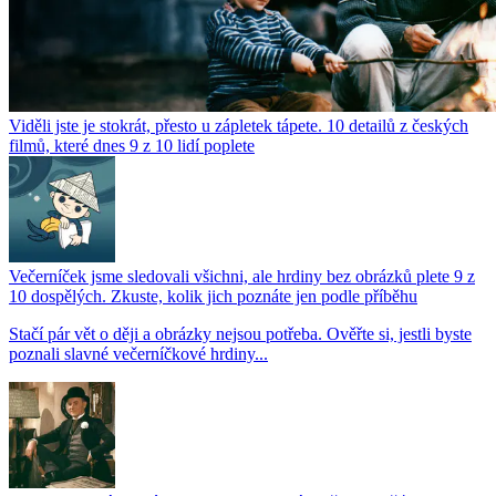
Viděli jste je stokrát, přesto u zápletek tápete. 10 detailů z českých
filmů, které dnes 9 z 10 lidí poplete
Večerníček jsme sledovali všichni, ale hrdiny bez obrázků plete 9 z
10 dospělých. Zkuste, kolik jich poznáte jen podle příběhu
Stačí pár vět o ději a obrázky nejsou potřeba. Ověřte si, jestli byste
poznali slavné večerníčkové hrdiny...