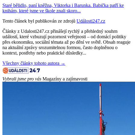
Staré bělidlo, paní kněžna, Viktorka i Barunka. Babička patří ke
knihám, které jsme ve škole znali skoro...
Tento článek byl publikován ze zdrojů
Události247.cz
Články z Udalosti247.cz přinášejí rychlý a přehledný souhrn
událostí, které vzbuzují pozornost veřejnosti – od domácí politiky
přes ekonomiku, sociální témata až po dění ve světě. Obsah reaguje
na aktuální zprávy srozumitelnou formou, často doplněnou o
kontext, postřehy nebo praktické důsledky...
Všechny články tohoto autora →
Vybrali jsme pro vás
Magazíny a zajímavosti