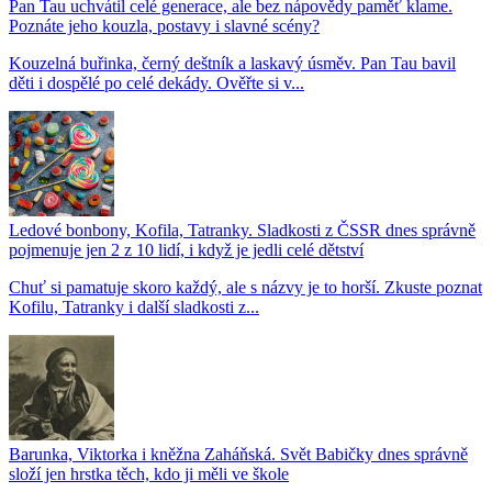
Pan Tau uchvátil celé generace, ale bez nápovědy paměť klame.
Poznáte jeho kouzla, postavy i slavné scény?
Kouzelná buřinka, černý deštník a laskavý úsměv. Pan Tau bavil
děti i dospělé po celé dekády. Ověřte si v...
Ledové bonbony, Kofila, Tatranky. Sladkosti z ČSSR dnes správně
pojmenuje jen 2 z 10 lidí, i když je jedli celé dětství
Chuť si pamatuje skoro každý, ale s názvy je to horší. Zkuste poznat
Kofilu, Tatranky i další sladkosti z...
Barunka, Viktorka i kněžna Zaháňská. Svět Babičky dnes správně
složí jen hrstka těch, kdo ji měli ve škole