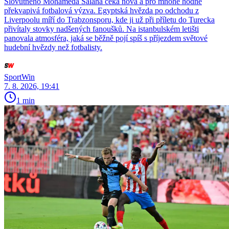
Slovutného Mohameda Salaha čeká nová a pro mnohé hodně
překvapivá fotbalová výzva. Egyptská hvězda po odchodu z
Liverpoolu míří do Trabzonsporu, kde ji už při příletu do Turecka
přivítaly stovky nadšených fanoušků. Na istanbulském letišti
panovala atmosféra, jaká se běžně pojí spíš s příjezdem světové
hudební hvězdy než fotbalisty.
SportWin
7. 8. 2026, 19:41
1 min