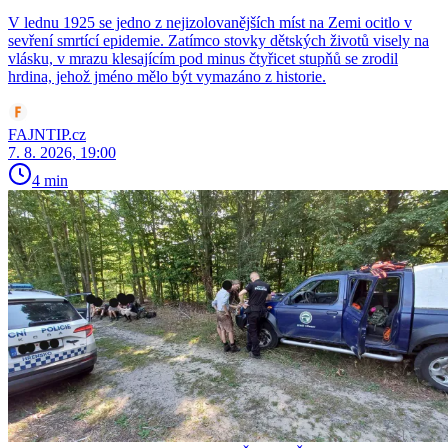
V lednu 1925 se jedno z nejizolovanějších míst na Zemi ocitlo v
sevření smrtící epidemie. Zatímco stovky dětských životů visely na
vlásku, v mrazu klesajícím pod minus čtyřicet stupňů se zrodil
hrdina, jehož jméno mělo být vymazáno z historie.
FAJNTIP.cz
7. 8. 2026, 19:00
4 min