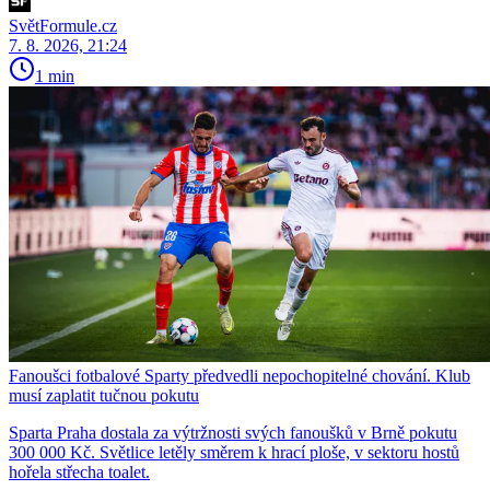
SvětFormule.cz
7. 8. 2026, 21:24
1 min
Fanoušci fotbalové Sparty předvedli nepochopitelné chování. Klub
musí zaplatit tučnou pokutu
Sparta Praha dostala za výtržnosti svých fanoušků v Brně pokutu
300 000 Kč. Světlice letěly směrem k hrací ploše, v sektoru hostů
hořela střecha toalet.