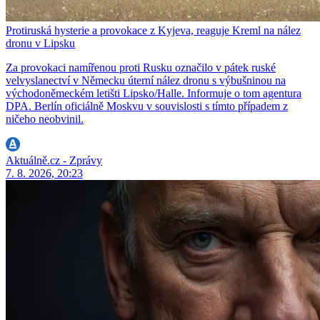
Protiruská hysterie a provokace z Kyjeva, reaguje Kreml na nález
dronu v Lipsku
Za provokaci namířenou proti Rusku označilo v pátek ruské
velvyslanectví v Německu úterní nález dronu s výbušninou na
východoněmeckém letišti Lipsko/Halle. Informuje o tom agentura
DPA. Berlín oficiálně Moskvu v souvislosti s tímto případem z
ničeho neobvinil.
Aktuálně.cz - Zprávy
7. 8. 2026, 20:23