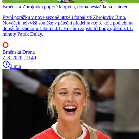
Brněnská Zbrojovka poprvé klopýtla, doma nestačila na Liberec
První porážku v nové sezoně utrpěli fotbalisté Zbrojovky Brno.
Nováček nejvyšší soutěže v páteční předehrávce 3. kola podlehl na
domácím stadionu Liberci 0:1. Hostům zajistil tři body gólem z 61.
minuty Patrik Dulay.
Brněnská Drbna
7. 8. 2026, 19:40
2 min