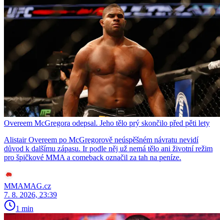
Overeem McGregora odepsal. Jeho tělo prý skončilo před pěti lety
Alistair Overeem po McGregorově neúspěšném návratu nevidí
důvod k dalšímu zápasu. Ir podle něj už nemá tělo ani životní režim
pro špičkové MMA a comeback označil za tah na peníze.
MMAMAG.cz
7. 8. 2026, 23:39
1 min