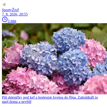
SportyŽivě
7. 8. 2026, 20:55
3 min
Půl skleničky pod keř a hortenzie kvetou do října. Zahrádkáři to
mají doma a nevědí