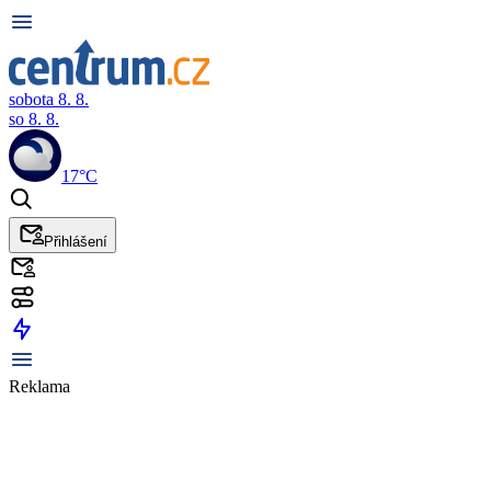
sobota 8. 8.
so 8. 8.
17°C
Přihlášení
Reklama