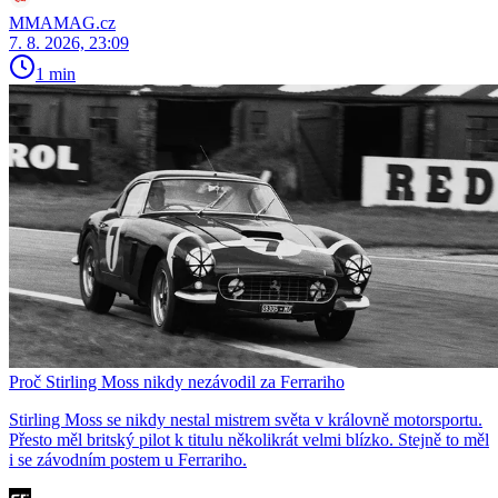
MMAMAG.cz
7. 8. 2026, 23:09
1 min
Proč Stirling Moss nikdy nezávodil za Ferrariho
Stirling Moss se nikdy nestal mistrem světa v královně motorsportu.
Přesto měl britský pilot k titulu několikrát velmi blízko. Stejně to měl
i se závodním postem u Ferrariho.