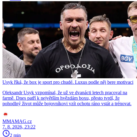
Usyk říká, že box je sport pro chudé. Luxus podle něj bere motivaci
Oleksandr Usyk vzpomínal, že už ve dvanácti letech pracoval na
farmě. Dnes patří k největším hvězdám boxu, přesto tvrdí, že
pohodlný život může bojovníkovi vzít ochotu ráno vstát a trénovat.
MMAMAG.cz
7. 8. 2026, 23:22
2 min