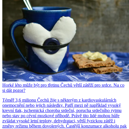
Horké léto může být pro třetinu Čechů větší zátěží pro srdce. Na co
si dát pozor?
Téměř 3,6 milionu Čechů žije s některým z kardiovaskulárních
onemocnění nebo jejich následky. Patří mezi ně například vysoký
krevní tlak, ischemická choroba srdeční, porucha srdečního rytmu
nebo stav po cévní mozkové příhodě. Právě tito lidé mohou hůře
zvládat vysoké letní teploty, dehydrataci, větší fyzickou zátěž i
změny režimu během dovolených. Častější konzumace alkoholu pak