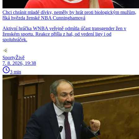
Chci chránit mladé dívky, neměly by hrát proti biologickým mužům,
říká hvězda ženské NBA Cunninghamová
Aktivní hráčka WNBA veřejně odmítla účast transgender žen v
ženském sportu. Reakce přišla z hal, od vedení ligy i od
spoluhráček.
SportyŽivě
7. 8. 2026, 19:38
3 min