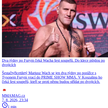
Dva týdny po Furym čeká Wacha šest soupeřů. Do klece půjdou po
dvojicích
Šestačtyřicetiletý Mariusz Wach se jen dva týdny po porážce s
Tysonem Furym vrací do PRIME SHOW MMA. V Koszalinu ho
čeká šest soupeřů, kteří se proti němu budou střídat po dvojicích.
MMAMAG.cz
7. 8. 2026, 23:34
1 min