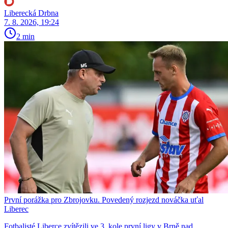
Liberecká Drbna
7. 8. 2026, 19:24
2 min
První porážka pro Zbrojovku. Povedený rozjezd nováčka uťal
Liberec
Fotbalisté Liberce zvítězili ve 3. kole první ligy v Brně nad