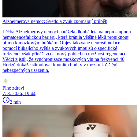
Alzheimerova nemoc: Světlo a zvuk zpomalují průběh
Léčba Alzheimerovy nemoci narážela dlouhá léta na neprostupnou
hematoencefalickou bariéru, která bránila většině léků proniknout
přímo k mozkovým buňkám. Objev takzvané neurostimulace
pomocí blikajícího světla a zvukových impulsů o specifické
frekvenci však přináší zcela nový pohled na možnost regenerace.
Vědci zjistili, že synchronizace mozkových vln na frekvenci 40
Hertzů dokáže stimulovat imunitní buňky v mozku k čištění
nebezpečných usazenin.
Plné zdraví
7. 8. 2026, 19:44
2 min