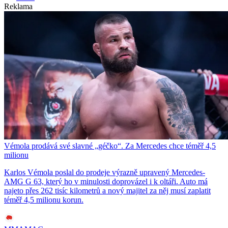
Reklama
Vémola prodává své slavné „géčko“. Za Mercedes chce téměř 4,5
milionu
Karlos Vémola poslal do prodeje výrazně upravený Mercedes-
AMG G 63, který ho v minulosti doprovázel i k oltáři. Auto má
najeto přes 262 tisíc kilometrů a nový majitel za něj musí zaplatit
téměř 4,5 milionu korun.