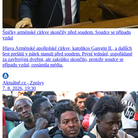
Špičky arménské církve skončily před soudem. Soudce se případu
vzdal
Hlava Arménské apoštolské církve, katolikos Garegin II., a dalších
šest prelátů v pátek stanuli před soudem. První jednání, uspořádané
za zavřenými dveřmi, ale zakrátko skončilo, protože soudce se
případu vzdal, oznámila média.
Aktuálně.cz - Zprávy
7. 8. 2026, 19:30