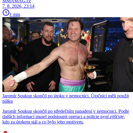
MMAMAG.cz
7. 8. 2026, 23:14
1 min
Jaromír Soukup skončil po útoku v nemocnici. Útočníci měli použít
pálku
Jaromír Soukup skončil po středečním napadení v nemocnici. Podle
dalších informací musel podstoupit operaci a policie nyní zjišťuje,
kdo za útokem stál a co bylo jeho motivem.