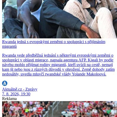
Rwanda jedná s evropskými zeměmi o spolupráci s přijímáním
migrantů
Rwanda vede předběžná jednání s některými evropskými zeměmi o
spolupráci v oblasti migrace, napsala agentura AFP. Kigali by podle
návrhu mohlo přijímat rodiny migrantů, kteří uvízli na cestě, nemají
kam jít nebo jsou z různých důvodů v ohrožení. Země dohody zatím
nedosáhly, uvedla mluvčí rwandské vlády Yolande Makoloová.
Aktuálně.cz - Zprávy
7. 8. 2026, 19:30
Reklama