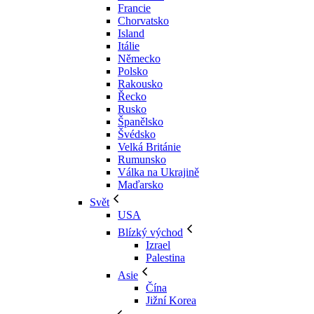
Francie
Chorvatsko
Island
Itálie
Německo
Polsko
Rakousko
Řecko
Rusko
Španělsko
Švédsko
Velká Británie
Rumunsko
Válka na Ukrajině
Maďarsko
Svět
USA
Blízký východ
Izrael
Palestina
Asie
Čína
Jižní Korea