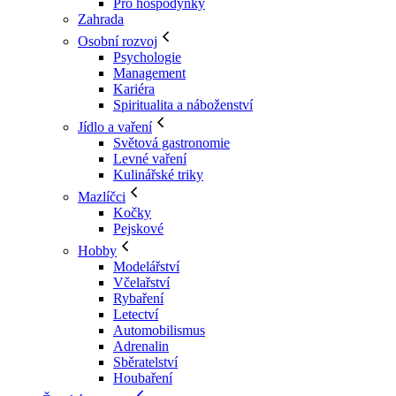
Pro hospodyňky
Zahrada
Osobní rozvoj
Psychologie
Management
Kariéra
Spiritualita a náboženství
Jídlo a vaření
Světová gastronomie
Levné vaření
Kulinářské triky
Mazlíčci
Kočky
Pejskové
Hobby
Modelářství
Včelařství
Rybaření
Letectví
Automobilismus
Adrenalin
Sběratelství
Houbaření