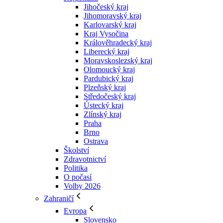
Jihočeský kraj
Jihomoravský kraj
Karlovarský kraj
Kraj Vysočina
Králověhradecký kraj
Liberecký kraj
Moravskoslezský kraj
Olomoucký kraj
Pardubický kraj
Plzeňský kraj
Středočeský kraj
Ústecký kraj
Zlínský kraj
Praha
Brno
Ostrava
Školství
Zdravotnictví
Politika
O počasí
Volby 2026
Zahraničí
Evropa
Slovensko