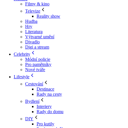
Filmy & kino
Televize
Reality show
Hudba
Hry
Literatura
Výtvarné umění
Divadlo
Digi a stream
Celebrity
Módní policie
Pro pamětníky
Nové tváře
Lifestyle
Cestování
Destinace
Rady na cesty
Bydlení
Interiery
Rady do domu
DIY
Pro kutily