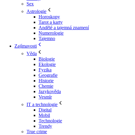
Sex
Astrologie
Horoskopy
Tarot a karty
Andělé a tajemná znamení
Numerologie
Tajemno
Zajímavosti
Věda
Biologie
Ekologie
Fyzika
Geografie
Historie
Chemie
Jazykověda
Vesmír
IT a technologie
Digital
Mobil
Technologie
Trendy
True crime