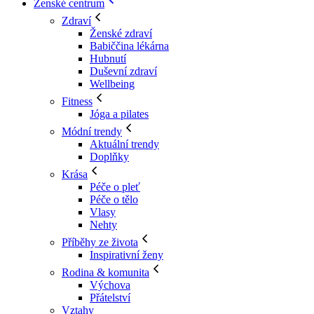
Ženské centrum
Zdraví
Ženské zdraví
Babiččina lékárna
Hubnutí
Duševní zdraví
Wellbeing
Fitness
Jóga a pilates
Módní trendy
Aktuální trendy
Doplňky
Krása
Péče o pleť
Péče o tělo
Vlasy
Nehty
Příběhy ze života
Inspirativní ženy
Rodina & komunita
Výchova
Přátelství
Vztahy