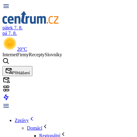
pátek 7. 8.
pá 7. 8.
20°C
Internet
Firmy
Recepty
Slovníky
Přihlášení
Zprávy
Domácí
Regionální