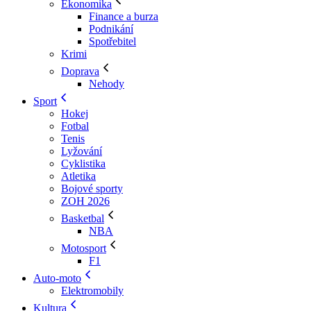
Ekonomika
Finance a burza
Podnikání
Spotřebitel
Krimi
Doprava
Nehody
Sport
Hokej
Fotbal
Tenis
Lyžování
Cyklistika
Atletika
Bojové sporty
ZOH 2026
Basketbal
NBA
Motosport
F1
Auto-moto
Elektromobily
Kultura