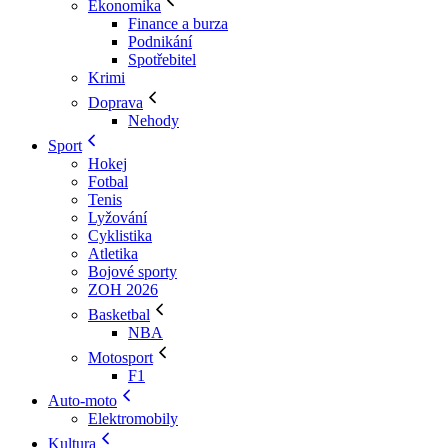
Ekonomika
Finance a burza
Podnikání
Spotřebitel
Krimi
Doprava
Nehody
Sport
Hokej
Fotbal
Tenis
Lyžování
Cyklistika
Atletika
Bojové sporty
ZOH 2026
Basketbal
NBA
Motosport
F1
Auto-moto
Elektromobily
Kultura