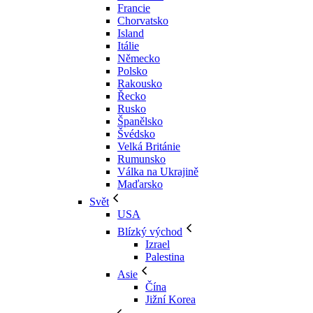
Francie
Chorvatsko
Island
Itálie
Německo
Polsko
Rakousko
Řecko
Rusko
Španělsko
Švédsko
Velká Británie
Rumunsko
Válka na Ukrajině
Maďarsko
Svět
USA
Blízký východ
Izrael
Palestina
Asie
Čína
Jižní Korea