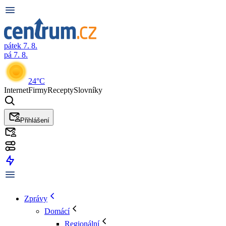
pátek 7. 8.
pá 7. 8.
24°C
Internet
Firmy
Recepty
Slovníky
Přihlášení
Zprávy
Domácí
Regionální