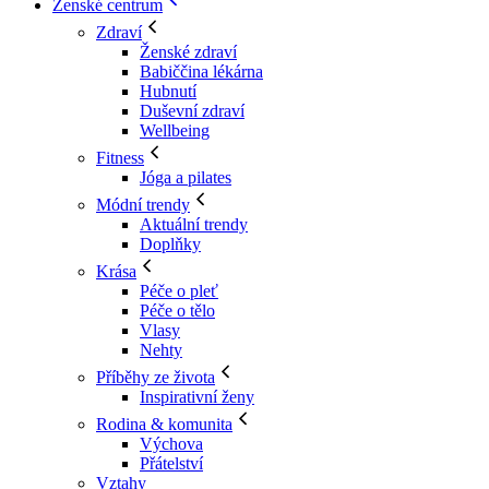
Ženské centrum
Zdraví
Ženské zdraví
Babiččina lékárna
Hubnutí
Duševní zdraví
Wellbeing
Fitness
Jóga a pilates
Módní trendy
Aktuální trendy
Doplňky
Krása
Péče o pleť
Péče o tělo
Vlasy
Nehty
Příběhy ze života
Inspirativní ženy
Rodina & komunita
Výchova
Přátelství
Vztahy