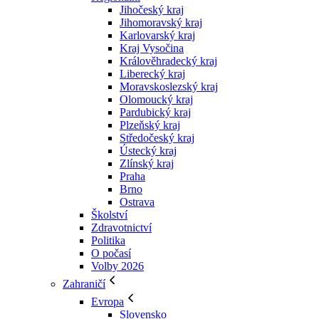
Jihočeský kraj
Jihomoravský kraj
Karlovarský kraj
Kraj Vysočina
Králověhradecký kraj
Liberecký kraj
Moravskoslezský kraj
Olomoucký kraj
Pardubický kraj
Plzeňský kraj
Středočeský kraj
Ústecký kraj
Zlínský kraj
Praha
Brno
Ostrava
Školství
Zdravotnictví
Politika
O počasí
Volby 2026
Zahraničí
Evropa
Slovensko