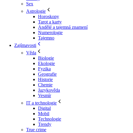
Sex
Astrologie
Horoskopy
Tarot a karty
Andělé a tajemná znamení
Numerologie
Tajemno
Zajímavosti
Věda
Biologie
Ekologie
Fyzika
Geografie
Historie
Chemie
Jazykověda
Vesmír
IT a technologie
Digital
Mobil
Technologie
Trendy
True crime