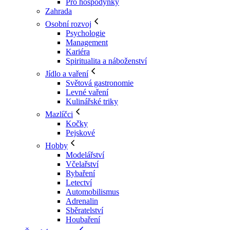
Pro hospodyňky
Zahrada
Osobní rozvoj
Psychologie
Management
Kariéra
Spiritualita a náboženství
Jídlo a vaření
Světová gastronomie
Levné vaření
Kulinářské triky
Mazlíčci
Kočky
Pejskové
Hobby
Modelářství
Včelařství
Rybaření
Letectví
Automobilismus
Adrenalin
Sběratelství
Houbaření