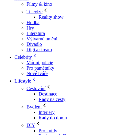
Filmy & kino
Televize
Reality show
Hudba
Hry
Literatura
Výtvarné umění
Divadlo
Digi a stream
Celebrity
Módní policie
Pro pamětníky
Nové tváře
Lifestyle
Cestování
Destinace
Rady na cesty
Bydlení
Interiery
Rady do domu
DIY
Pro kutily