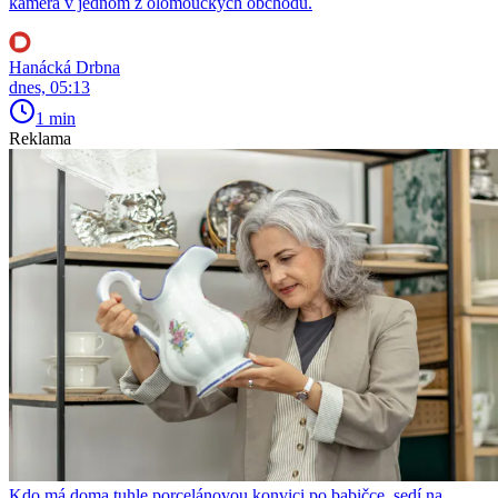
kamera v jednom z olomouckých obchodů.
Hanácká Drbna
dnes, 05:13
1 min
Reklama
Kdo má doma tuhle porcelánovou konvici po babičce, sedí na