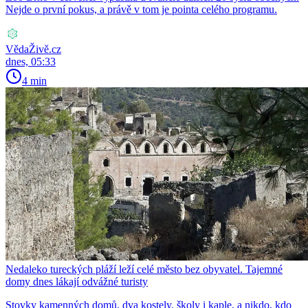
Nejde o první pokus, a právě v tom je pointa celého programu.
VědaŽivě.cz
dnes, 05:33
4 min
Nedaleko tureckých pláží leží celé město bez obyvatel. Tajemné
domy dnes lákají odvážné turisty
Stovky kamenných domů, dva kostely, školy i kaple, a nikdo, kdo