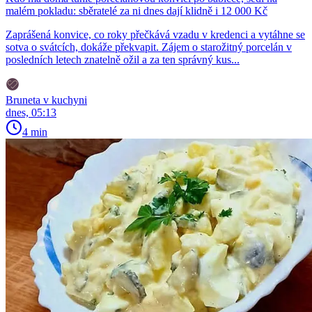
malém pokladu: sběratelé za ni dnes dají klidně i 12 000 Kč
Zaprášená konvice, co roky přečkává vzadu v kredenci a vytáhne se
sotva o svátcích, dokáže překvapit. Zájem o starožitný porcelán v
posledních letech znatelně ožil a za ten správný kus...
Bruneta v kuchyni
dnes, 05:13
4 min