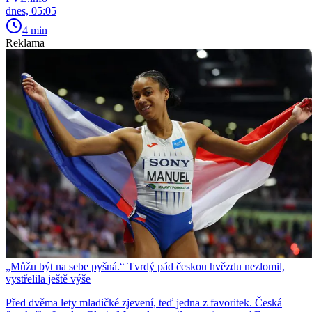
dnes, 05:05
4 min
Reklama
„Můžu být na sebe pyšná.“ Tvrdý pád českou hvězdu nezlomil,
vystřelila ještě výše
Před dvěma lety mladičké zjevení, teď jedna z favoritek. Česká