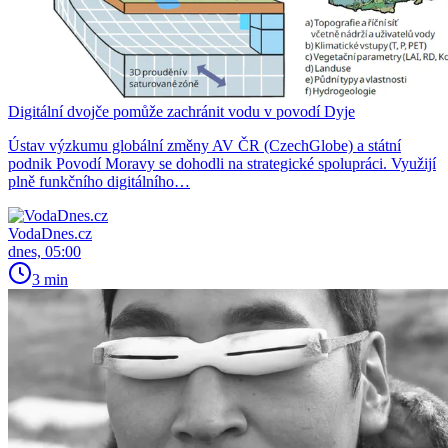
Digitální dvojče pomůže zachránit vodu v povodí Dyje
Ústav výzkumu globální změny AV ČR (CzechGlobe) a státní
podnik Povodí Moravy se dohodli na strategické spolupráci. Využijí
plně funkčního digitálního…
VodaDnes.cz
dnes, 05:00
3 min