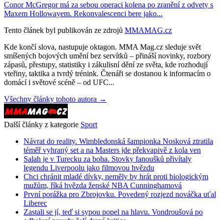
Conor McGregor má za sebou operaci kolena po zranění z odvety s
Maxem Hollowayem. Rekonvalescenci bere jako...
Tento článek byl publikován ze zdrojů
MMAMAG.cz
Kde končí slova, nastupuje oktagon. MMA Mag.cz sleduje svět
smíšených bojových umění bez servítků – přináší novinky, rozbory
zápasů, přestupy, statistiky i zákulisní dění ze světa, kde rozhodují
vteřiny, taktika a tvrdý trénink. Čtenáři se dostanou k informacím o
domácí i světové scéně – od UFC...
Všechny články tohoto autora →
Další články z kategorie
Sport
Návrat do reality. Wimbledonská šampionka Nosková ztratila
téměř vyhraný set a na Masters jde překvapivě z kola ven
Salah je v Turecku za boha. Stovky fanoušků přivítaly
legendu Liverpoolu jako filmovou hvězdu
Chci chránit mladé dívky, neměly by hrát proti biologickým
mužům, říká hvězda ženské NBA Cunninghamová
První porážka pro Zbrojovku. Povedený rozjezd nováčka uťal
Liberec
Zastali se jí, teď si sypou popel na hlavu. Vondroušová po