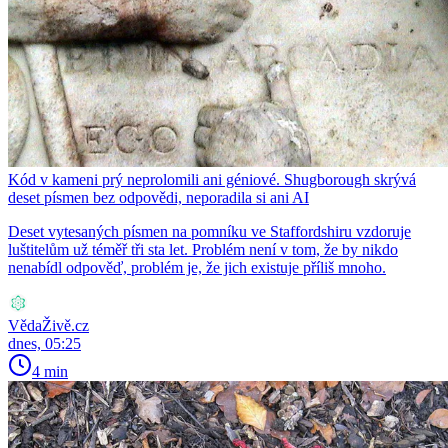
Kód v kameni prý neprolomili ani géniové. Shugborough skrývá
deset písmen bez odpovědi, neporadila si ani AI
Deset vytesaných písmen na pomníku ve Staffordshiru vzdoruje
luštitelům už téměř tři sta let. Problém není v tom, že by nikdo
nenabídl odpověď, problém je, že jich existuje příliš mnoho.
VědaŽivě.cz
dnes, 05:25
4 min