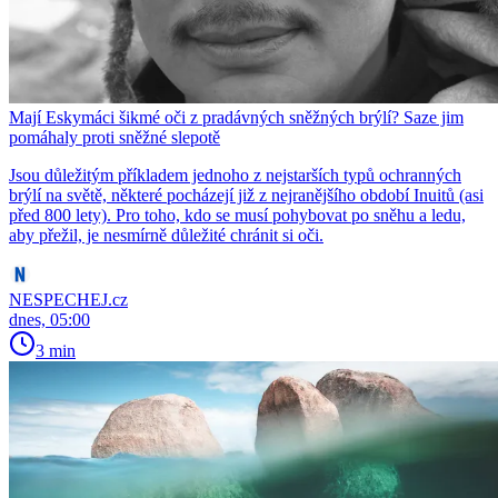
Mají Eskymáci šikmé oči z pradávných sněžných brýlí? Saze jim
pomáhaly proti sněžné slepotě
Jsou důležitým příkladem jednoho z nejstarších typů ochranných
brýlí na světě, některé pocházejí již z nejranějšího období Inuitů (asi
před 800 lety). Pro toho, kdo se musí pohybovat po sněhu a ledu,
aby přežil, je nesmírně důležité chránit si oči.
NESPECHEJ.cz
dnes, 05:00
3 min