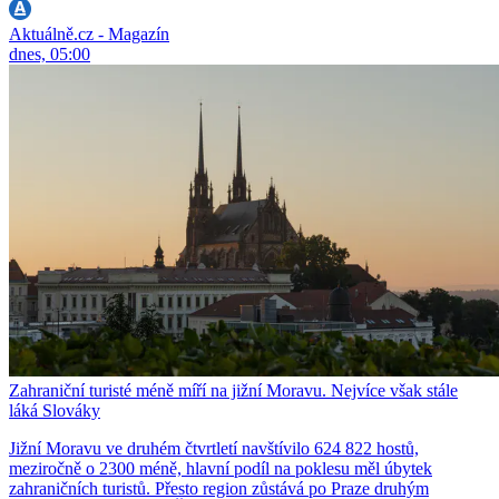
Aktuálně.cz - Magazín
dnes, 05:00
Zahraniční turisté méně míří na jižní Moravu. Nejvíce však stále
láká Slováky
Jižní Moravu ve druhém čtvrtletí navštívilo 624 822 hostů,
meziročně o 2300 méně, hlavní podíl na poklesu měl úbytek
zahraničních turistů. Přesto region zůstává po Praze druhým