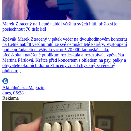
Marek Ztracený na Letné nabídl většinu svých hitů, přišlo si je
poslechnout 70 tisíc lidí
Zpěvák Marek Ztracený v pátek večer na dvouhodinovém koncertu
na Letné nabídl většinu hitů ze své osmnáctileté kariéry. Vystoupení
podle pořadatelů navštívilo víc než 70 000 fanoušků. Jako
předskokan natěšené publikum roztleskala a rozezpívala zpěvačka
Martina Pártlová. Krátce před koncertem s ohledem na psy, ptáky a
obyvatele okolních domů Ztracený zrušil chystaný závěrečný
ohňostroj.
Aktuálně.cz - Magazín
dnes, 05:28
Reklama