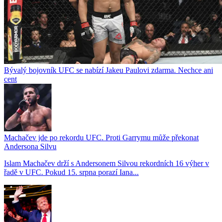
Bývalý bojovník UFC se nabízí Jakeu Paulovi zdarma. Nechce ani
cent
Machačev jde po rekordu UFC. Proti Garrymu může překonat
Andersona Silvu
Islam Machačev drží s Andersonem Silvou rekordních 16 výher v
řadě v UFC. Pokud 15. srpna porazí Iana...