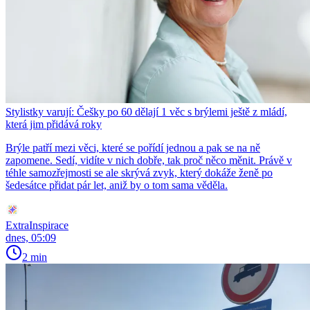
Stylistky varují: Češky po 60 dělají 1 věc s brýlemi ještě z mládí,
která jim přidává roky
Brýle patří mezi věci, které se pořídí jednou a pak se na ně
zapomene. Sedí, vidíte v nich dobře, tak proč něco měnit. Právě v
téhle samozřejmosti se ale skrývá zvyk, který dokáže ženě po
šedesátce přidat pár let, aniž by o tom sama věděla.
ExtraInspirace
dnes, 05:09
2 min