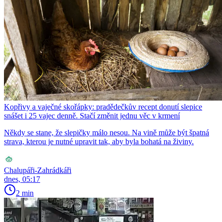
Kopřivy a vaječné skořápky: pradědečkův recept donutí slepice
snášet i 25 vajec denně. Stačí změnit jednu věc v krmení
Někdy se stane, že slepičky málo nesou. Na vině může být špatná
strava, kterou je nutné upravit tak, aby byla bohatá na živiny.
Chalupáři-Zahrádkáři
dnes, 05:17
2 min