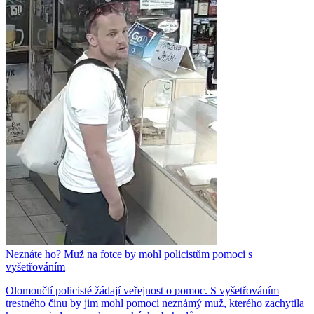
Neznáte ho? Muž na fotce by mohl policistům pomoci s
vyšetřováním
Olomoučtí policisté žádají veřejnost o pomoc. S vyšetřováním
trestného činu by jim mohl pomoci neznámý muž, kterého zachytila