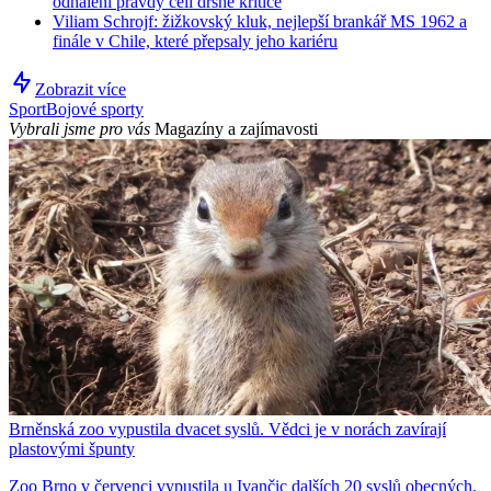
odhalení pravdy čelí drsné kritice
Viliam Schrojf: žižkovský kluk, nejlepší brankář MS 1962 a
finále v Chile, které přepsaly jeho kariéru
Zobrazit více
Sport
Bojové sporty
Vybrali jsme pro vás
Magazíny a zajímavosti
Brněnská zoo vypustila dvacet syslů. Vědci je v norách zavírají
plastovými špunty
Zoo Brno v červenci vypustila u Ivančic dalších 20 syslů obecných.