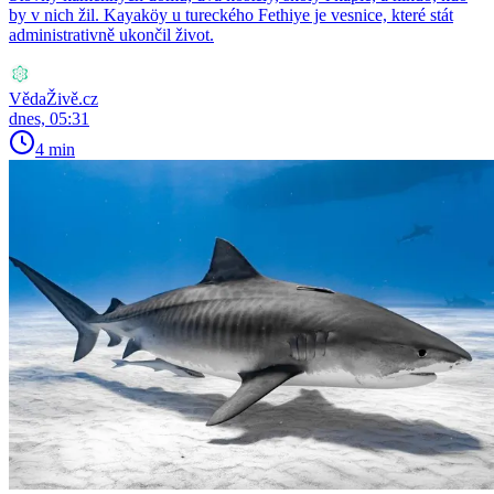
by v nich žil. Kayaköy u tureckého Fethiye je vesnice, které stát
administrativně ukončil život.
VědaŽivě.cz
dnes, 05:31
4 min