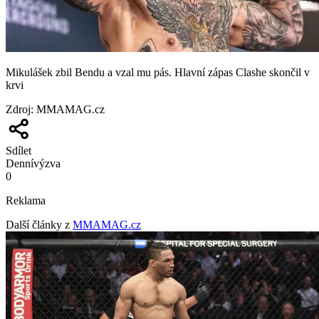
Mikulášek zbil Bendu a vzal mu pás. Hlavní zápas Clashe skončil v
krvi
Zdroj
:
MMAMAG.cz
Sdílet
Denní
výzva
0
Reklama
Další články z
MMAMAG.cz