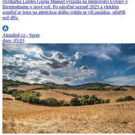
čtvrtkařka Lurdes Gloria Manuel vyrazila na mistrovství Evropy v
Birminghamu v nové roli. Po náročné sezoně 2025 a vleklém
zranění se letos na atletickou dráhu vrátila se vší parádou, silnější
než dřív.
Aktuálně.cz - Sport
dnes, 05:03