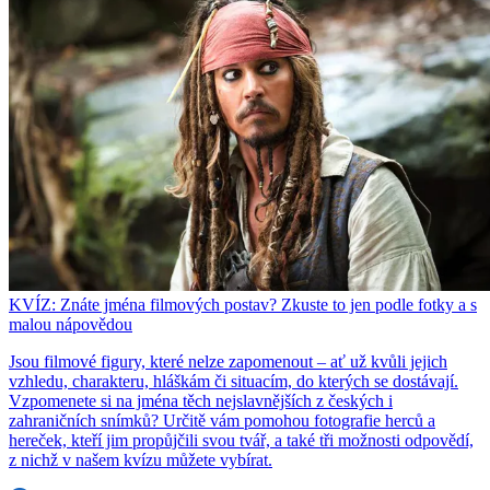
KVÍZ: Znáte jména filmových postav? Zkuste to jen podle fotky a s
malou nápovědou
Jsou filmové figury, které nelze zapomenout – ať už kvůli jejich
vzhledu, charakteru, hláškám či situacím, do kterých se dostávají.
Vzpomenete si na jména těch nejslavnějších z českých i
zahraničních snímků? Určitě vám pomohou fotografie herců a
hereček, kteří jim propůjčili svou tvář, a také tři možnosti odpovědí,
z nichž v našem kvízu můžete vybírat.