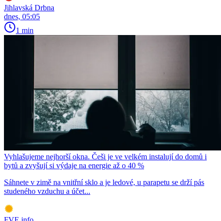
Jihlavská Drbna
dnes, 05:05
1 min
Vyhlašujeme nejhorší okna. Češi je ve velkém instalují do domů i
bytů a zvyšují si výdaje na energie až o 40 %
Sáhnete v zimě na vnitřní sklo a je ledové, u parapetu se drží pás
studeného vzduchu a účet...
FVE.info