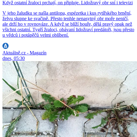
Když ostatní žraloci prchají, on připluje. Lidožravý obr sní i televizi
V jeho žaludku se našla antilopa, espézetka i kus rytířského brnění,
želvu slupne ke svačině. Přesto tenhle nenasytný obr moře neničí,
ale drží ho v rovnováze. A když se blíží bouře, dělá pravý opak než
všichni ostatní. Tygří žraloci, obávaní lidožraví predátoři, jsou přesto
u vědců i potápěčů velmi oblíbení.
Aktuálně.cz - Magazín
dnes, 05:30