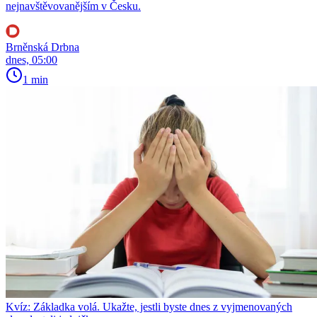
nejnavštěvovanějším v Česku.
Brněnská Drbna
dnes, 05:00
1 min
Kvíz: Základka volá. Ukažte, jestli byste dnes z vyjmenovaných