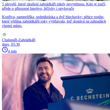
5 plevelů, které zkušení zahrádkáři nikdy nevytrhnou. Kdo je zničí,
přijde o přirozené hnojivo, léčivky i opylovače
Kopřiva, pampeliška, sedmikráska a dvě hluchavky: pětice rostlin,
které většina zahrádkářů roky vytrhávala, teď dostává na zahradách
vlastní místo.
Chalupáři-Zahrádkáři
dnes, 05:30
4 min