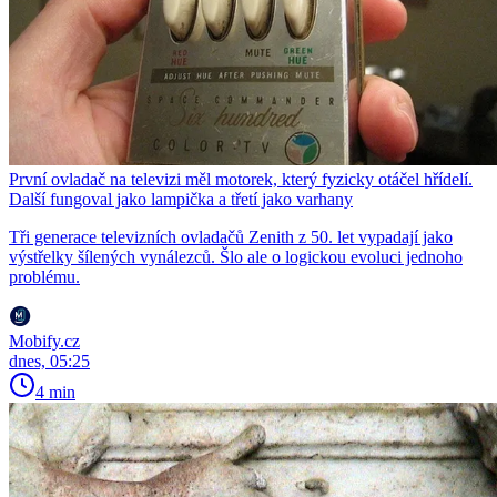
První ovladač na televizi měl motorek, který fyzicky otáčel hřídelí.
Další fungoval jako lampička a třetí jako varhany
Tři generace televizních ovladačů Zenith z 50. let vypadají jako
výstřelky šílených vynálezců. Šlo ale o logickou evoluci jednoho
problému.
Mobify.cz
dnes, 05:25
4 min