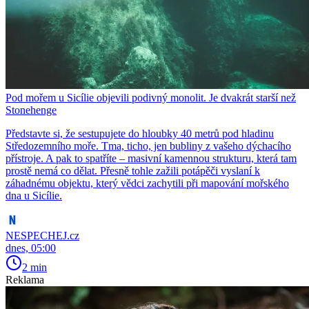
Pod mořem u Sicílie objevili podivný monolit. Je dvakrát starší než
Stonehenge
Představte si, že sestupujete do hloubky 40 metrů pod hladinu
Středozemního moře. Tma, ticho, jen bubliny z vašeho dýchacího
přístroje. A pak to spatříte – masivní kamennou strukturu, která tam
prostě nemá co dělat. Přesně tohle zažili potápěči vyslaní k
záhadnému objektu, který vědci zachytili při mapování mořského
dna u Sicílie.
NESPECHEJ.cz
dnes, 05:00
2 min
Reklama