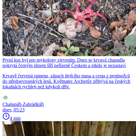
První kus byl pro mykology zjevením. Dnes se krvavá chapadla
pokrytá černým slizem šíří neřízeně Českem a nikdo je nezastaví
Krvavě červená ramena, zápach tlejícího masa a cesta z protinožců
do středoevropských lesů. Květnatec Archerův přibývá na českých
lokalitách rychleji než kdykoli dřív.
Chalupáři-Zahrádkáři
dnes, 05:23
4 min