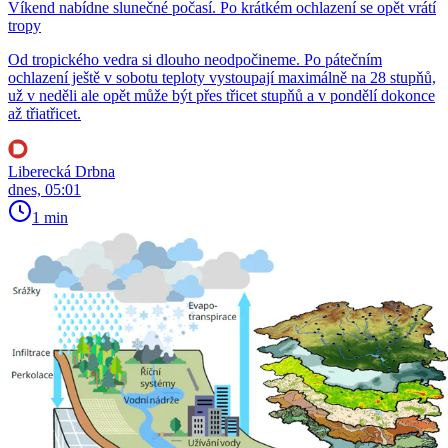
Víkend nabídne slunečné počasí. Po krátkém ochlazení se opět vrátí
tropy
Od tropického vedra si dlouho neodpočineme. Po pátečním
ochlazení ještě v sobotu teploty vystoupají maximálně na 28 stupňů,
už v neděli ale opět může být přes třicet stupňů a v pondělí dokonce
až třiatřicet.
Liberecká Drbna
dnes, 05:01
1 min