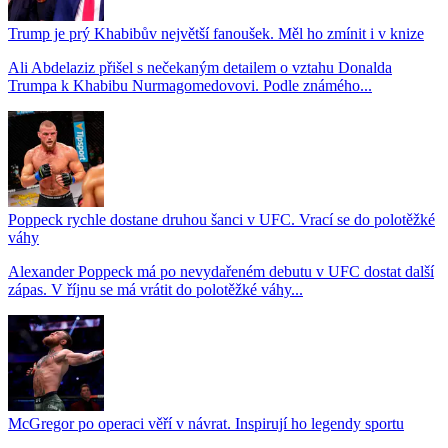
Trump je prý Khabibův největší fanoušek. Měl ho zmínit i v knize
Ali Abdelaziz přišel s nečekaným detailem o vztahu Donalda
Trumpa k Khabibu Nurmagomedovovi. Podle známého...
Poppeck rychle dostane druhou šanci v UFC. Vrací se do polotěžké
váhy
Alexander Poppeck má po nevydařeném debutu v UFC dostat další
zápas. V říjnu se má vrátit do polotěžké váhy...
McGregor po operaci věří v návrat. Inspirují ho legendy sportu