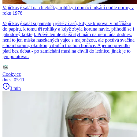
Vajíčkový salát na chlebíčky, rohlíky i domácí mlsání podle normy z
roku 1976
Vajíčkový salát si pamatuji ještě z časů, kdy se kupoval v mlíčňáku
do papíru, k tomu tři rohlíky a když zbyla koruna navíc, přihodil se i
jahodový koktejl. Právě tenhle starší styl mám na něm ráda dodnes:
není to jen miska nasekaných vajec s majonézou, ale poctivá svačina
s bramborami, okurkou, cibulí a trochou hořčice. A jedno pravidlo
platí bez debat - po zamíchání musí na chvíli do lednice, jinak je to
jen polotovar.
Cooky.cz
dnes, 05:11
3 min