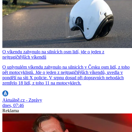
O víkendu zahynulo na silnících osm lidí, jde o jeden z
nejtragičtějších víkendů
O uplynulém víkendu zahynulo na silnicích v Česku osm lidí, z toho
pět motocyklistů. Jde o jeden z nejtragičtějších víkendů, uvedla v
pondělí na síti X policie. V srpnu dosud při dopravních nehodách
zemřelo 18 lidí, z toho 11 na motocyklech.
Aktuálně.cz - Zprávy
dnes, 07:46
Reklama