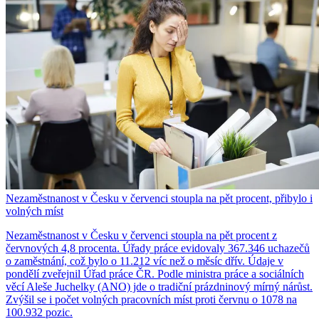
Nezaměstnanost v Česku v červenci stoupla na pět procent, přibylo i
volných míst
Nezaměstnanost v Česku v červenci stoupla na pět procent z
červnových 4,8 procenta. Úřady práce evidovaly 367.346 uchazečů
o zaměstnání, což bylo o 11.212 víc než o měsíc dřív. Údaje v
pondělí zveřejnil Úřad práce ČR. Podle ministra práce a sociálních
věcí Aleše Juchelky (ANO) jde o tradiční prázdninový mírný nárůst.
Zvýšil se i počet volných pracovních míst proti červnu o 1078 na
100.932 pozic.