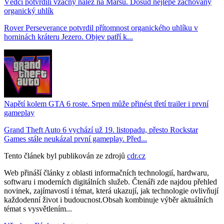
Vědci potvrdili vzácný nález na Marsu. Dosud nejlépe zachovaný
organický uhlík
Rover Perseverance potvrdil přítomnost organického uhlíku v
horninách kráteru Jezero. Objev patří k...
Napětí kolem GTA 6 roste. Srpen může přinést třetí trailer i první
gameplay
Grand Theft Auto 6 vychází už 19. listopadu, přesto Rockstar
Games stále neukázal první gameplay. Před...
Tento článek byl publikován ze zdrojů
cdr.cz
Web přináší články z oblasti informačních technologií, hardwaru,
softwaru i moderních digitálních služeb. Čtenáři zde najdou přehled
novinek, zajímavostí i témat, která ukazují, jak technologie ovlivňují
každodenní život i budoucnost.Obsah kombinuje výběr aktuálních
témat s vysvětlením...