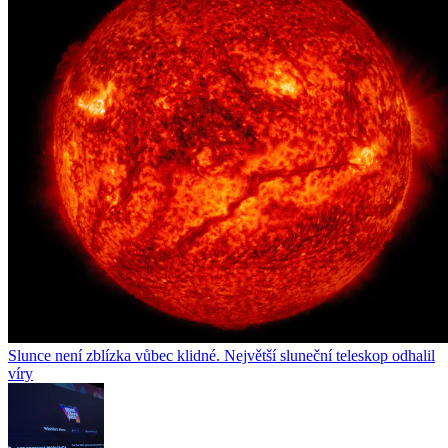
Slunce není zblízka vůbec klidné. Největší sluneční teleskop odhalil
víry