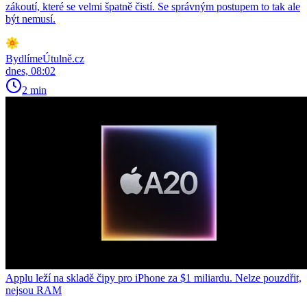
zákoutí, které se velmi špatně čistí. Se správným postupem to tak ale
být nemusí.
BydlímeÚtulně.cz
dnes, 08:02
2 min
Applu leží na skladě čipy pro iPhone za $1 miliardu. Nelze pouzdřit,
nejsou RAM