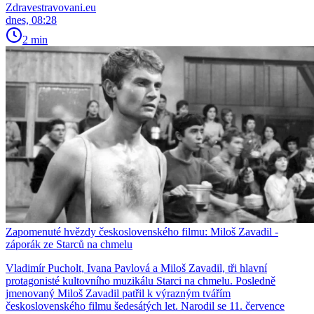
Zdravestravovani.eu
dnes, 08:28
2 min
Zapomenuté hvězdy československého filmu: Miloš Zavadil -
záporák ze Starců na chmelu
Vladimír Pucholt, Ivana Pavlová a Miloš Zavadil, tři hlavní
protagonisté kultovního muzikálu Starci na chmelu. Posledně
jmenovaný Miloš Zavadil patřil k výrazným tvářím
československého filmu šedesátých let. Narodil se 11. července