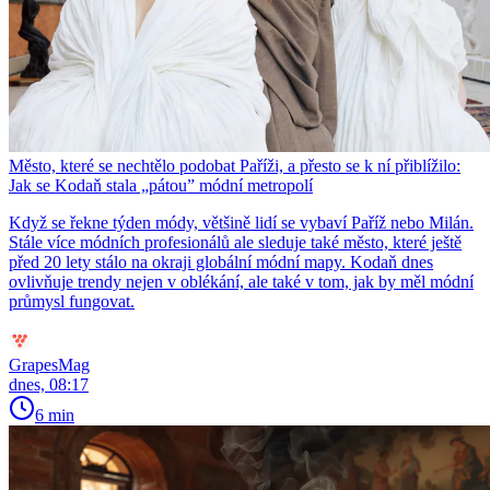
Město, které se nechtělo podobat Paříži, a přesto se k ní přiblížilo:
Jak se Kodaň stala „pátou” módní metropolí
Když se řekne týden módy, většině lidí se vybaví Paříž nebo Milán.
Stále více módních profesionálů ale sleduje také město, které ještě
před 20 lety stálo na okraji globální módní mapy. Kodaň dnes
ovlivňuje trendy nejen v oblékání, ale také v tom, jak by měl módní
průmysl fungovat.
GrapesMag
dnes, 08:17
6 min