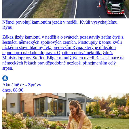
Němci povolují kamionům jezdit v neděli. Kvůli vysychajícímu
Rýnu
Zákaz jízdy kamionů v neděli a o svátcích pozastavily zatím čtyři z
šestnácti německých spolkových zemích. Přistoupily k tomu kvůli
nízkému stavu hladiny řek, především Rýna, který je důležitou
tepnou pro nákladní dopravu. Opatření potrvá několik týdnů.
Ministr dopravy Steffen Bilger minulý týden uvedl, že se situace na
německých řekách pravděpodobně nezlepší přinejmenším celý
srpen.
Aktuálně.cz - Zprávy
dnes, 08:00