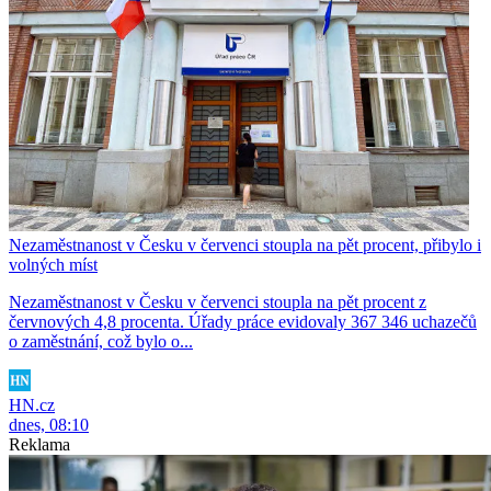
Nezaměstnanost v Česku v červenci stoupla na pět procent, přibylo i
volných míst
Nezaměstnanost v Česku v červenci stoupla na pět procent z
červnových 4,8 procenta. Úřady práce evidovaly 367 346 uchazečů
o zaměstnání, což bylo o...
HN.cz
dnes, 08:10
Reklama