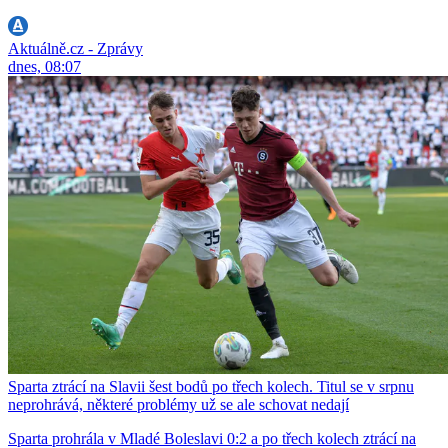
Aktuálně.cz - Zprávy
dnes, 08:07
Sparta ztrácí na Slavii šest bodů po třech kolech. Titul se v srpnu
neprohrává, některé problémy už se ale schovat nedají
Sparta prohrála v Mladé Boleslavi 0:2 a po třech kolech ztrácí na