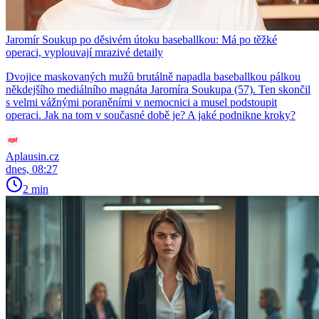
Jaromír Soukup po děsivém útoku baseballkou: Má po těžké
operaci, vyplouvají mrazivé detaily
Dvojice maskovaných mužů brutálně napadla baseballkou pálkou
někdejšího mediálního magnáta Jaromíra Soukupa (57). Ten skončil
s velmi vážnými poraněními v nemocnici a musel podstoupit
operaci. Jak na tom v současné době je? A jaké podnikne kroky?
Aplausin.cz
dnes, 08:27
2 min