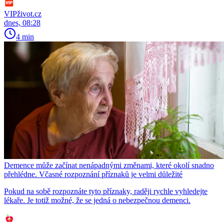
VIPživot.cz
dnes, 08:28
4 min
Demence může začínat nenápadnými změnami, které okolí snadno
přehlédne. Včasné rozpoznání příznaků je velmi důležité
Pokud na sobě rozpoznáte tyto příznaky, raději rychle vyhledejte
lékaře. Je totiž možné, že se jedná o nebezpečnou demenci.