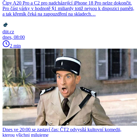
Čipy A20 Pro a C2 pro nadcházející iPhone 18 Pro nelze dokončit.
Pro část várky v hodnotě $1 miliardy totiž nejsou k dispozici paměti,
a tak křemík čeká na zapouzdření na skladech…
diit.cz
dnes, 08:00
2 min
Dnes ve 20:00 se zastaví čas: ČT2 odvysílá kultovní komedii,
kterou všichni milujeme