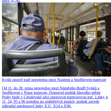
dnes, 07:42
Kvůli opravě tratě nepojedou mezi Nuslemi a Spořilovem tramvaje
Od 11. do 28. srpna nepojedou mezi Náměstím Bratří Synků a
Spořilovem v Praze tramvaje. Dopravní podnik hlavního města
Prahy bude v Chodovské ulici opravovat tramvajovou trať. Linky 4,
11, 24, 95 a 96 pojedou po změněných trasách, podnik zavede
náhradní autobusové linky X11, X24 a X96.