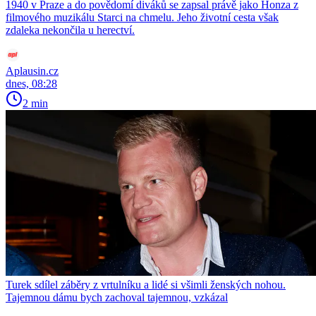
1940 v Praze a do povědomí diváků se zapsal právě jako Honza z
filmového muzikálu Starci na chmelu. Jeho životní cesta však
zdaleka nekončila u herectví.
Aplausin.cz
dnes, 08:28
2 min
Turek sdílel záběry z vrtulníku a lidé si všimli ženských nohou.
Tajemnou dámu bych zachoval tajemnou, vzkázal