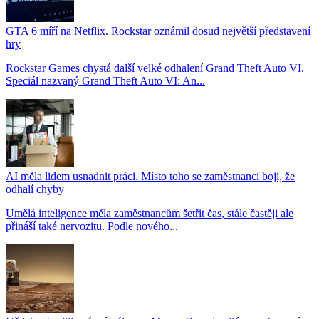
GTA 6 míří na Netflix. Rockstar oznámil dosud největší představení
hry
Rockstar Games chystá další velké odhalení Grand Theft Auto VI.
Speciál nazvaný Grand Theft Auto VI: An...
AI měla lidem usnadnit práci. Místo toho se zaměstnanci bojí, že
odhalí chyby
Umělá inteligence měla zaměstnancům šetřit čas, stále častěji ale
přináší také nervozitu. Podle nového...