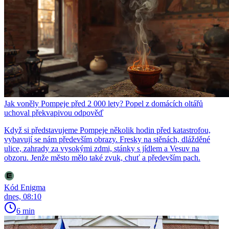
Jak voněly Pompeje před 2 000 lety? Popel z domácích oltářů
uchoval překvapivou odpověď
Když si představujeme Pompeje několik hodin před katastrofou,
vybavují se nám především obrazy. Fresky na stěnách, dlážděné
ulice, zahrady za vysokými zdmi, stánky s jídlem a Vesuv na
obzoru. Jenže město mělo také zvuk, chuť a především pach.
Kód Enigma
dnes, 08:10
6 min