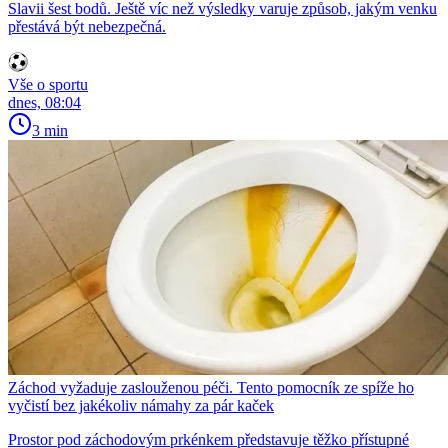
Slavii šest bodů. Ještě víc než výsledky varuje způsob, jakým venku
přestává být nebezpečná.
Vše o sportu
dnes, 08:04
3 min
Záchod vyžaduje zaslouženou péči. Tento pomocník ze spíže ho
vyčistí bez jakékoliv námahy za pár kaček
Prostor pod záchodovým prkénkem představuje těžko přístupné