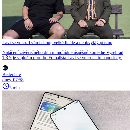
Lavi se vrací. Tvůrci slibují velké finále a neobvyklý přístup
Natáčení závěrečného dílu mimořádně úspěšné komedie Vyšehrad
TŘY je v plném proudu. Fotbalista Lavi se vrací - a to naposledy.
BetterLife
dnes, 07:58
3 min