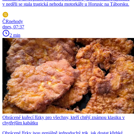
v neděli se stala tragická nehoda motorkáře u Horusic na Táborsku.
ČRnehody
dnes, 07:37
2 min
Obrácené kuřecí řízky pro všechny, kteří chtějí známou klasiku v
chytřejším kabátku
Obrácené řízky jsou geniálně jednoduchý trik, jak dostat křehké,