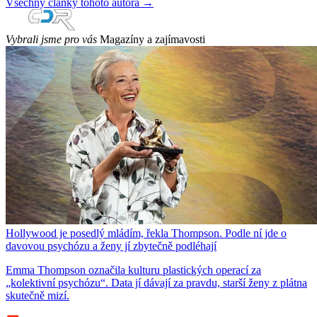
Všechny články tohoto autora →
Vybrali jsme pro vás
Magazíny a zajímavosti
Hollywood je posedlý mládím, řekla Thompson. Podle ní jde o
davovou psychózu a ženy jí zbytečně podléhají
Emma Thompson označila kulturu plastických operací za
„kolektivní psychózu“. Data jí dávají za pravdu, starší ženy z plátna
skutečně mizí.