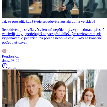
Jak se prosadit, když tvoje sebedůvěra zůstala doma ve sklepě
Sebedůvěra je skvělá věc. Jen má nepříjemný zvyk nedorazit přesně
ve chvíli, kdy ji potřebuješ nejvíc: před důležitým rozhovorem, při
vyjednávání o penězích, na poradě nebo ve chvíli, kdy se konečně
potřebuješ ozvat.
Poudree.cz
dnes, 08:22
6 min