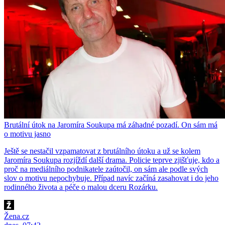
Brutální útok na Jaromíra Soukupa má záhadné pozadí. On sám má
o motivu jasno
Ještě se nestačil vzpamatovat z brutálního útoku a už se kolem
Jaromíra Soukupa rozjíždí další drama. Policie teprve zjišťuje, kdo a
proč na mediálního podnikatele zaútočil, on sám ale podle svých
slov o motivu nepochybuje. Případ navíc začíná zasahovat i do jeho
rodinného života a péče o malou dceru Rozárku.
Žena.cz