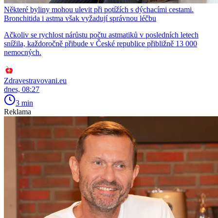
Některé byliny mohou ulevit při potížích s dýchacími cestami.
Bronchitida i astma však vyžadují správnou léčbu
Ačkoliv se rychlost nárůstu počtu astmatiků v posledních letech
snížila, každoročně přibude v České republice přibližně 13 000
nemocných.
Zdravestravovani.eu
dnes, 08:27
3 min
Reklama