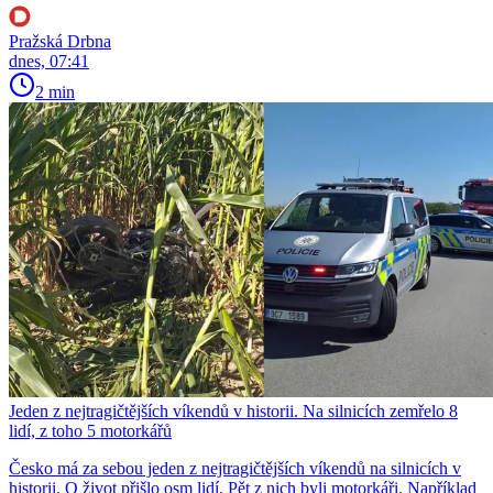
Pražská Drbna
dnes, 07:41
2 min
Jeden z nejtragičtějších víkendů v historii. Na silnicích zemřelo 8
lidí, z toho 5 motorkářů
Česko má za sebou jeden z nejtragičtějších víkendů na silnicích v
historii. O život přišlo osm lidí. Pět z nich byli motorkáři. Například