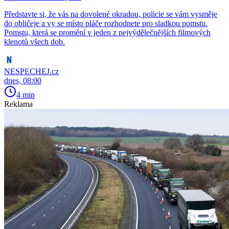
Představte si, že vás na dovolené okradou, policie se vám vysměje
do obličeje a vy se místo pláče rozhodnete pro sladkou pomstu.
Pomstu, která se promění v jeden z nejvýdělečnějších filmových
klenotů všech dob.
NESPECHEJ.cz
dnes, 08:00
4 min
Reklama