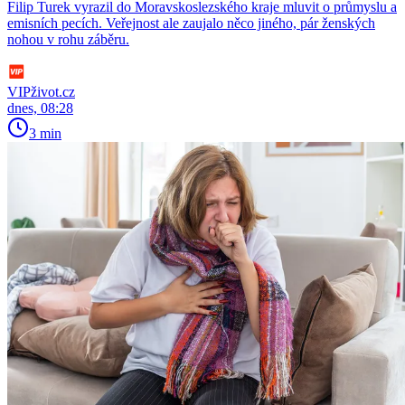
Filip Turek vyrazil do Moravskoslezského kraje mluvit o průmyslu a
emisních pecích. Veřejnost ale zaujalo něco jiného, pár ženských
nohou v rohu záběru.
VIPživot.cz
dnes, 08:28
3 min