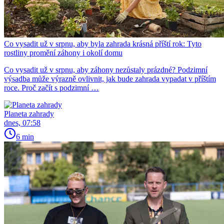
Co vysadit už v srpnu, aby byla zahrada krásná příští rok: Tyto
rostliny promění záhony i okolí domu
Co vysadit už v srpnu, aby záhony nezůstaly prázdné? Podzimní
výsadba může výrazně ovlivnit, jak bude zahrada vypadat v příštím
roce. Proč začít s podzimní …
Planeta zahrady
dnes, 07:58
6 min