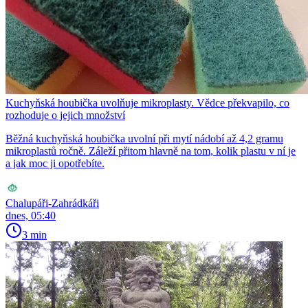
Kuchyňská houbička uvolňuje mikroplasty. Vědce překvapilo, co
rozhoduje o jejich množství
Běžná kuchyňská houbička uvolní při mytí nádobí až 4,2 gramu
mikroplastů ročně. Záleží přitom hlavně na tom, kolik plastu v ní je
a jak moc ji opotřebíte.
Chalupáři-Zahrádkáři
dnes, 05:40
3 min