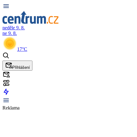
neděle 9. 8.
ne 9. 8.
17°C
Přihlášení
Reklama