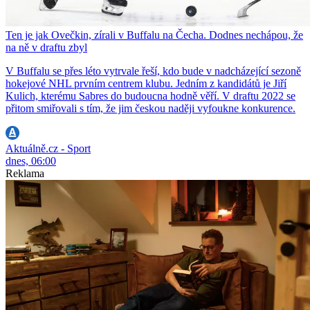
Ten je jak Ovečkin, zírali v Buffalu na Čecha. Dodnes nechápou, že
na ně v draftu zbyl
V Buffalu se přes léto vytrvale řeší, kdo bude v nadcházející sezoně
hokejové NHL prvním centrem klubu. Jedním z kandidátů je Jiří
Kulich, kterému Sabres do budoucna hodně věří. V draftu 2022 se
přitom smiřovali s tím, že jim českou naději vyfoukne konkurence.
Aktuálně.cz - Sport
dnes, 06:00
Reklama