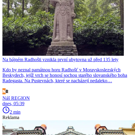
Na bájném Radhošti vznikla první ubytovna už před 135 lety
Kdo by neznal památnou horu Radhošť v Moravskoslezských
Beskydech, jejíž vrch se honosí sochou starého slovanského boha
Radegasta. Na Pustevnách, které se nacházejí nedaleko…
Náš REGION
dnes, 05:39
2 min
Reklama