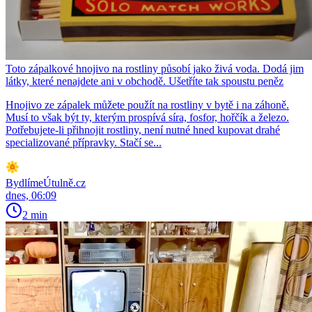
Toto zápalkové hnojivo na rostliny působí jako živá voda. Dodá jim
látky, které nenajdete ani v obchodě. Ušetříte tak spoustu peněz
Hnojivo ze zápalek můžete použít na rostliny v bytě i na záhoně.
Musí to však být ty, kterým prospívá síra, fosfor, hořčík a železo.
Potřebujete-li přihnojit rostliny, není nutné hned kupovat drahé
specializované přípravky. Stačí se...
BydlímeÚtulně.cz
dnes, 06:09
2 min