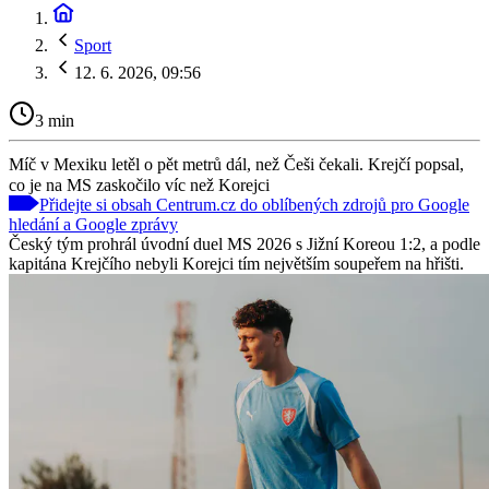
Sport
12. 6. 2026, 09:56
3 min
Míč v Mexiku letěl o pět metrů dál, než Češi čekali. Krejčí popsal,
co je na MS zaskočilo víc než Korejci
Přidejte si obsah Centrum.cz do oblíbených zdrojů pro Google
hledání a Google zprávy
Český tým prohrál úvodní duel MS 2026 s Jižní Koreou 1:2, a podle
kapitána Krejčího nebyli Korejci tím největším soupeřem na hřišti.