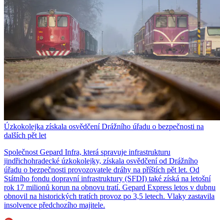
Úzkokolejka získala osvědčení Drážního úřadu o bezpečnosti na
dalších pět let
Společnost Gepard Infra, která spravuje infrastrukturu
jindřichohradecké úzkokolejky, získala osvědčení od Drážního
úřadu o bezpečnosti provozovatele dráhy na příštích pět let. Od
Státního fondu dopravní infrastruktury (SFDI) také získá na letošní
rok 17 milionů korun na obnovu tratí. Gepard Express letos v dubnu
obnovil na historických tratích provoz po 3,5 letech. Vlaky zastavila
insolvence předchozího majitele.