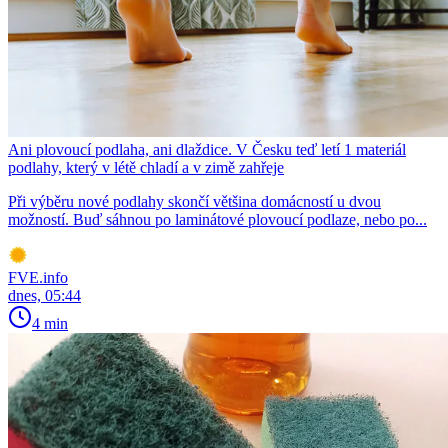
Ani plovoucí podlaha, ani dlaždice. V Česku teď letí 1 materiál
podlahy, který v létě chladí a v zimě zahřeje
Při výběru nové podlahy skončí většina domácností u dvou
možností. Buď sáhnou po laminátové plovoucí podlaze, nebo po...
FVE.info
dnes, 05:44
4 min