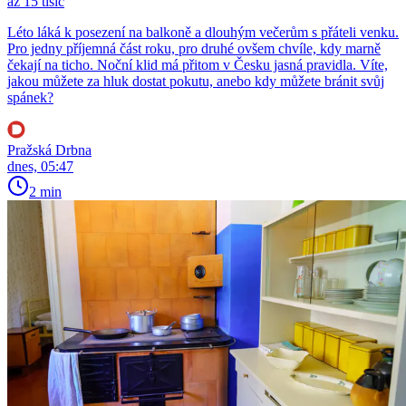
až 15 tisíc
Léto láká k posezení na balkoně a dlouhým večerům s přáteli venku.
Pro jedny příjemná část roku, pro druhé ovšem chvíle, kdy marně
čekají na ticho. Noční klid má přitom v Česku jasná pravidla. Víte,
jakou můžete za hluk dostat pokutu, anebo kdy můžete bránit svůj
spánek?
Pražská Drbna
dnes, 05:47
2 min