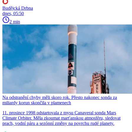
Budějcká Drbna
dnes, 05:50
2 min
Na odstranění chyby měli skoro rok. Přesto nakonec sonda za
miliardy korun skončila v plamenech
11. prosince 1998 odstartovala z mysu Canaveral sonda Mars
Climate Orbiter. Měla zkoumat marťanskou atmosféru, sledovat
prach, vodní páru a sezónní změny na povrchu rudé planety.