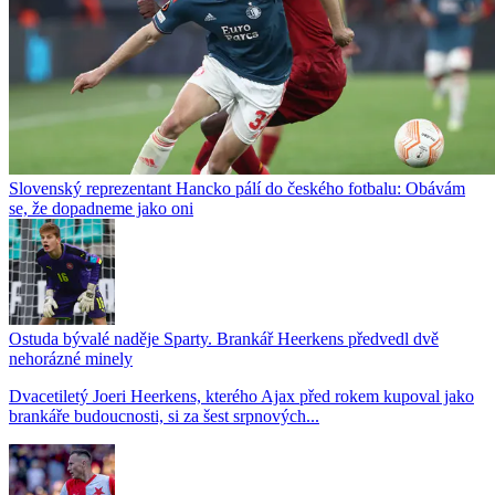
Slovenský reprezentant Hancko pálí do českého fotbalu: Obávám
se, že dopadneme jako oni
Ostuda bývalé naděje Sparty. Brankář Heerkens předvedl dvě
nehorázné minely
Dvacetiletý Joeri Heerkens, kterého Ajax před rokem kupoval jako
brankáře budoucnosti, si za šest srpnových...