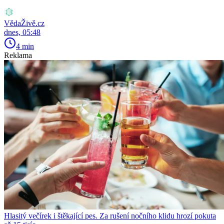
VědaŽivě.cz
dnes, 05:48
4 min
Reklama
Hlasitý večírek i štěkající pes. Za rušení nočního klidu hrozí pokuta