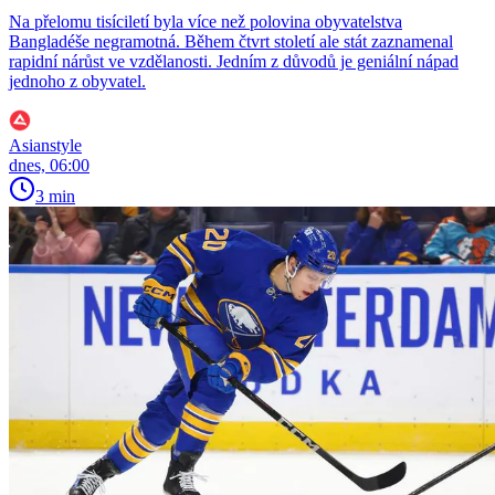
Na přelomu tisíciletí byla více než polovina obyvatelstva
Bangladéše negramotná. Během čtvrt století ale stát zaznamenal
rapidní nárůst ve vzdělanosti. Jedním z důvodů je geniální nápad
jednoho z obyvatel.
Asianstyle
dnes, 06:00
3 min