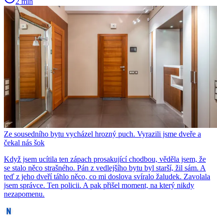
2 min
Ze sousedního bytu vycházel hrozný puch. Vyrazili jsme dveře a
čekal nás šok
Když jsem ucítila ten zápach prosakující chodbou, věděla jsem, že
se stalo něco strašného. Pán z vedlejšího bytu byl starší, žil sám. A
teď z jeho dveří táhlo něco, co mi doslova svíralo žaludek. Zavolala
jsem správce. Ten policii. A pak přišel moment, na který nikdy
nezapomenu.