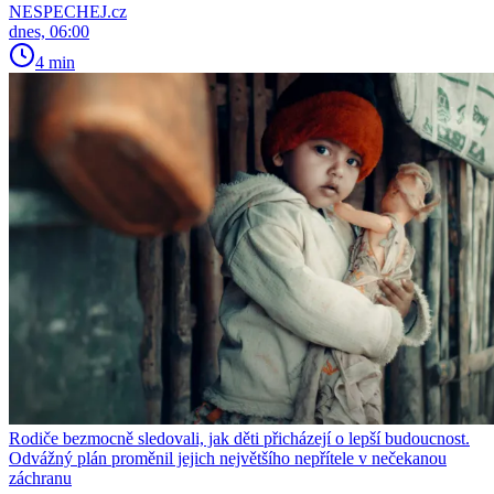
NESPECHEJ.cz
dnes, 06:00
4 min
Rodiče bezmocně sledovali, jak děti přicházejí o lepší budoucnost.
Odvážný plán proměnil jejich největšího nepřítele v nečekanou
záchranu