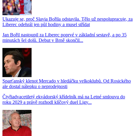
Ukazuje se, proč Slavia Bořila odstavila. Tělo už nespolupracuje, za
Liberec odehrál jen půl hodiny a musel střídat
Jan Bořil nastoupil za Liberec poprvé v základní sestavě, a po 35
minutách šel dolů. Debut v Brně skončil...
Sparťanský klenot Mercado v hledáčku velkoklubů. Od Rosického
ale dostal nálepku o neprodejnosti
Čtyřiadvacetiletý ekvádorský křídelník má na Letné smlouvu do
roku 2029 a právě rozhodl klíčový duel Ligy...