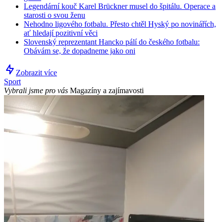
Legendární kouč Karel Brückner musel do špitálu. Operace a
starosti o svou ženu
Nehodno ligového fotbalu. Přesto chtěl Hyský po novinářích,
ať hledají pozitivní věci
Slovenský reprezentant Hancko pálí do českého fotbalu:
Obávám se, že dopadneme jako oni
Zobrazit více
Sport
Vybrali jsme pro vás
Magazíny a zajímavosti