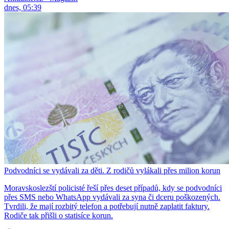
dnes, 05:39
Podvodníci se vydávali za děti. Z rodičů vylákali přes milion korun
Moravskoslezští policisté řeší přes deset případů, kdy se podvodníci
přes SMS nebo WhatsApp vydávali za syna či dceru poškozených.
Tvrdili, že mají rozbitý telefon a potřebují nutně zaplatit faktury.
Rodiče tak přišli o statisíce korun.