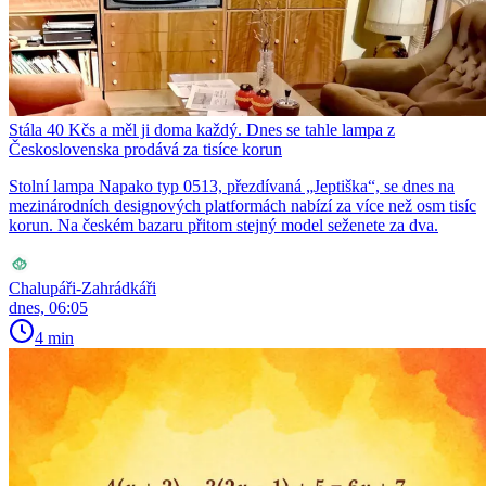
Stála 40 Kčs a měl ji doma každý. Dnes se tahle lampa z
Československa prodává za tisíce korun
Stolní lampa Napako typ 0513, přezdívaná „Jeptiška“, se dnes na
mezinárodních designových platformách nabízí za více než osm tisíc
korun. Na českém bazaru přitom stejný model seženete za dva.
Chalupáři-Zahrádkáři
dnes, 06:05
4 min