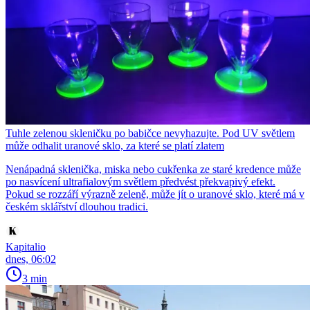
Tuhle zelenou skleničku po babičce nevyhazujte. Pod UV světlem
může odhalit uranové sklo, za které se platí zlatem
Nenápadná sklenička, miska nebo cukřenka ze staré kredence může
po nasvícení ultrafialovým světlem předvést překvapivý efekt.
Pokud se rozzáří výrazně zeleně, může jít o uranové sklo, které má v
českém sklářství dlouhou tradici.
Kapitalio
dnes, 06:02
3 min