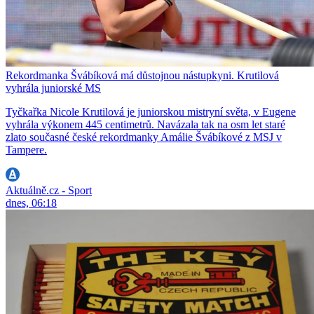
Rekordmanka Švábíková má důstojnou nástupkyni. Krutilová
vyhrála juniorské MS
Tyčkařka Nicole Krutilová je juniorskou mistryní světa, v Eugene
vyhrála výkonem 445 centimetrů. Navázala tak na osm let staré
zlato současné české rekordmanky Amálie Švábíkové z MSJ v
Tampere.
Aktuálně.cz - Sport
dnes, 06:18