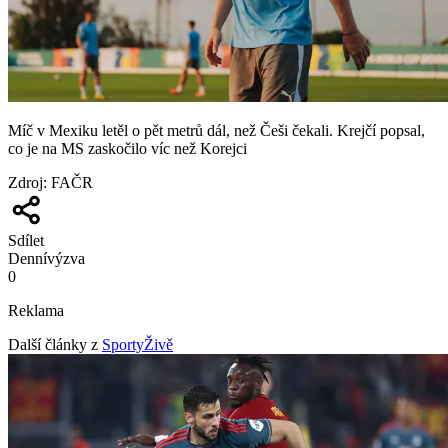
Míč v Mexiku letěl o pět metrů dál, než Češi čekali. Krejčí popsal,
co je na MS zaskočilo víc než Korejci
Zdroj
:
FAČR
Sdílet
Denní
výzva
0
Reklama
Další články z
SportyŽivě