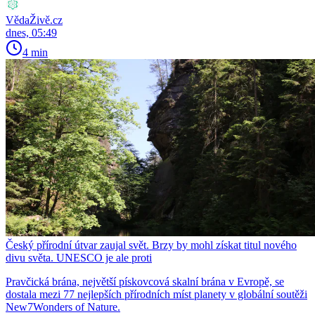
VědaŽivě.cz
dnes, 05:49
4 min
Český přírodní útvar zaujal svět. Brzy by mohl získat titul nového
divu světa. UNESCO je ale proti
Pravčická brána, největší pískovcová skalní brána v Evropě, se
dostala mezi 77 nejlepších přírodních míst planety v globální soutěži
New7Wonders of Nature.