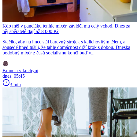
Kdo měl v paneláku tenhle mixér, záviděl mu celý vchod. Dnes za
něj sběratelé dají až 8 000 Kč
Stačilo, aby na lince stál barevný strojek s kalichovitým tělem, a
sousedé hned tušili, že tahle domácnost drží krok s dobou. Dneska
podobný mixér z časů socialismu končí buď v...
Bruneta v kuchyni
dnes, 05:45
3 min