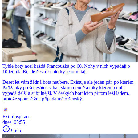
Tyhle boty nosí každá Francouzka po 60. Nohy v nich vypadají o
10 let mladší, ale české seniorky je odmítají
Deset let vám žádná bota neubere. Existuje ale jeden pár, po kterém
Pařížanky po šedesátce sahají skoro denně a díky kterému noha
vypadá delší a subtilnější. V českých botnících přitom leží ladem,
protože spoustě žen připadá málo ženský.
ExtraInspirace
dnes, 05:55
3 min