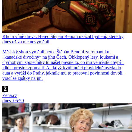
Klid a vůně dřeva. Herec Štěpán Benoni ukázal bydlení, které by
dnes už za nic nevyměnil
Městský shon vyměnil herec Štěpán Benoni za romantiku
„kanadské divočiny“ na jihu Čech. Obklopený lesy, loukami a
čtyřnohými společníky tu našel přesně to, co mu ve městě chybí –
klid a prostor zpomalit. A i když kvůli práci pravidelně usedá do
auta a vyráží do Prahy, jakmile mu to pracovní povinnosti dovolí,
vrací se zpátky na jih.
Žena.cz
dnes, 05:59