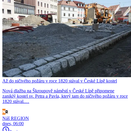
Až do ničivého požáru v roce 1820 stával v České Lípě kostel
Nová dlažba na Škroupově náměstí v České Lípě připomene
zaniklý kostel sv. Petra a Pavla, který tam do ničivého požáru v roce
1820 stával.…
Náš REGION
dnes, 06:00