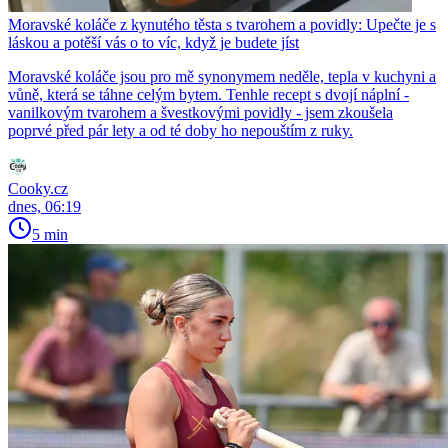
Moravské koláče z kynutého těsta s tvarohem a povidly: Upečte je s
láskou a potěší vás o to víc, když je budete jíst
Moravské koláče jsou pro mě synonymem neděle, tepla v kuchyni a
vůně, která se táhne celým bytem. Tenhle recept s dvojí náplní -
vanilkovým tvarohem a švestkovými povidly - jsem zkoušela
poprvé před pár lety a od té doby ho nepouštím z ruky.
Cooky.cz
dnes, 06:19
5 min