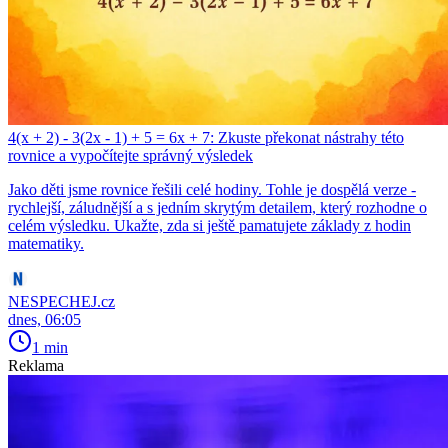
4(x + 2) - 3(2x - 1) + 5 = 6x + 7: Zkuste překonat nástrahy této
rovnice a vypočítejte správný výsledek
Jako děti jsme rovnice řešili celé hodiny. Tohle je dospělá verze -
rychlejší, záludnější a s jedním skrytým detailem, který rozhodne o
celém výsledku. Ukažte, zda si ještě pamatujete základy z hodin
matematiky.
NESPECHEJ.cz
dnes, 06:05
1 min
Reklama