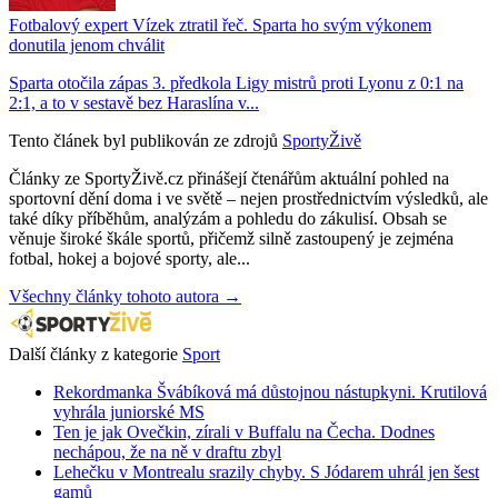
Fotbalový expert Vízek ztratil řeč. Sparta ho svým výkonem
donutila jenom chválit
Sparta otočila zápas 3. předkola Ligy mistrů proti Lyonu z 0:1 na
2:1, a to v sestavě bez Haraslína v...
Tento článek byl publikován ze zdrojů
SportyŽivě
Články ze SportyŽivě.cz přinášejí čtenářům aktuální pohled na
sportovní dění doma i ve světě – nejen prostřednictvím výsledků, ale
také díky příběhům, analýzám a pohledu do zákulisí. Obsah se
věnuje široké škále sportů, přičemž silně zastoupený je zejména
fotbal, hokej a bojové sporty, ale...
Všechny články tohoto autora →
Další články z kategorie
Sport
Rekordmanka Švábíková má důstojnou nástupkyni. Krutilová
vyhrála juniorské MS
Ten je jak Ovečkin, zírali v Buffalu na Čecha. Dodnes
nechápou, že na ně v draftu zbyl
Lehečku v Montrealu srazily chyby. S Jódarem uhrál jen šest
gamů