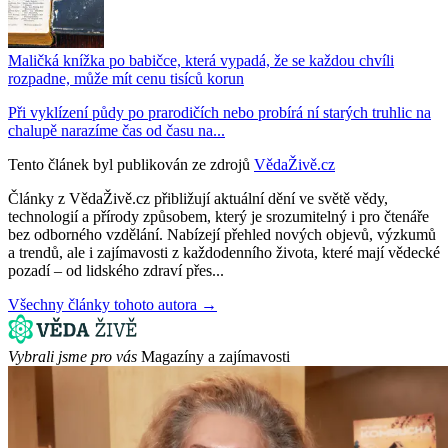
Maličká knížka po babičce, která vypadá, že se každou chvíli
rozpadne, může mít cenu tisíců korun
Při vyklízení půdy po prarodičích nebo probírá ní starých truhlic na
chalupě narazíme čas od času na...
Tento článek byl publikován ze zdrojů
VědaŽivě.cz
Články z VědaŽivě.cz přibližují aktuální dění ve světě vědy,
technologií a přírody způsobem, který je srozumitelný i pro čtenáře
bez odborného vzdělání. Nabízejí přehled nových objevů, výzkumů
a trendů, ale i zajímavosti z každodenního života, které mají vědecké
pozadí – od lidského zdraví přes...
Všechny články tohoto autora →
Vybrali jsme pro vás
Magazíny a zajímavosti