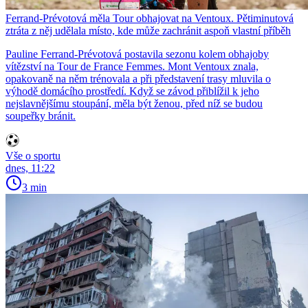
Ferrand-Prévotová měla Tour obhajovat na Ventoux. Pětiminutová
ztráta z něj udělala místo, kde může zachránit aspoň vlastní příběh
Pauline Ferrand-Prévotová postavila sezonu kolem obhajoby
vítězství na Tour de France Femmes. Mont Ventoux znala,
opakovaně na něm trénovala a při představení trasy mluvila o
výhodě domácího prostředí. Když se závod přiblížil k jeho
nejslavnějšímu stoupání, měla být ženou, před níž se budou
soupeřky bránit.
Vše o sportu
dnes, 11:22
3 min