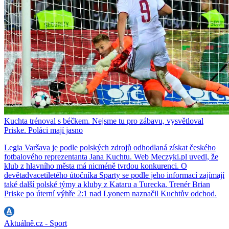
Kuchta trénoval s béčkem. Nejsme tu pro zábavu, vysvětloval
Priske. Poláci mají jasno
Legia Varšava je podle polských zdrojů odhodlaná získat českého
fotbalového reprezentanta Jana Kuchtu. Web Meczyki.pl uvedl, že
klub z hlavního města má nicméně tvrdou konkurenci. O
devětadvacetiletého útočníka Sparty se podle jeho informací zajímají
také další polské týmy a kluby z Kataru a Turecka. Trenér Brian
Priske po úterní výhře 2:1 nad Lyonem naznačil Kuchtův odchod.
Aktuálně.cz - Sport