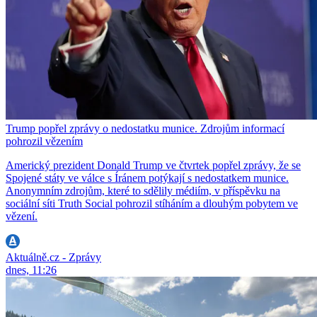
Trump popřel zprávy o nedostatku munice. Zdrojům informací
pohrozil vězením
Americký prezident Donald Trump ve čtvrtek popřel zprávy, že se
Spojené státy ve válce s Íránem potýkají s nedostatkem munice.
Anonymním zdrojům, které to sdělily médiím, v příspěvku na
sociální síti Truth Social pohrozil stíháním a dlouhým pobytem ve
vězení.
Aktuálně.cz - Zprávy
dnes, 11:26