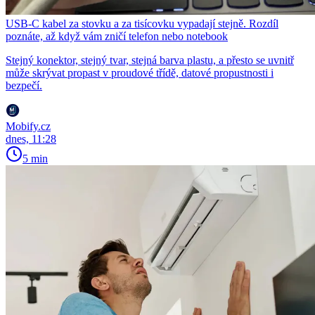
USB-C kabel za stovku a za tisícovku vypadají stejně. Rozdíl
poznáte, až když vám zničí telefon nebo notebook
Stejný konektor, stejný tvar, stejná barva plastu, a přesto se uvnitř
může skrývat propast v proudové třídě, datové propustnosti i
bezpečí.
Mobify.cz
dnes, 11:28
5 min