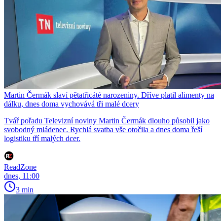
Martin Čermák slaví pětatřicáté narozeniny. Dříve platil alimenty na
dálku, dnes doma vychovává tři malé dcery
Tvář pořadu Televizní noviny Martin Čermák dlouho působil jako
svobodný mládenec. Rychlá svatba vše otočila a dnes doma řeší
logistiku tří malých dcer.
ReadZone
dnes, 11:00
3 min