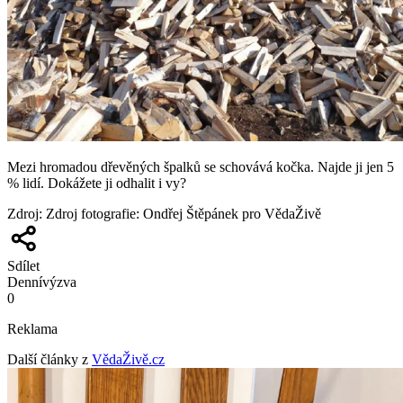
Mezi hromadou dřevěných špalků se schovává kočka. Najde ji jen 5
% lidí. Dokážete ji odhalit i vy?
Zdroj
:
Zdroj fotografie: Ondřej Štěpánek pro VědaŽivě
Sdílet
Denní
výzva
0
Reklama
Další články z
VědaŽivě.cz