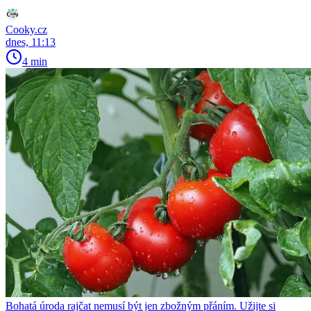
Cooky.cz
dnes, 11:13
4 min
Bohatá úroda rajčat nemusí být jen zbožným přáním. Užijte si