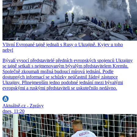
Vlivní Evropané tajně jednali s Rusy o Ukrajině. Kyjev u toho
nebyl
Bývalí vysocí představitelé předních evropských spojenců Ukrajiny
se tajně setkali s nejmenovaným bývalým představitelem Kremlu.
Společně zkoumali možná budoucí mírová jednání. Podle
dostupných informací se schůzky neúčastnil žádný zástupce
Ukrajiny. Přinejmenším jedno podobné jednání mezi bývalými
evropskými a ruskými představiteli se uskutečnilo nedávno.
Aktuálně.cz - Zprávy
dnes, 11:20