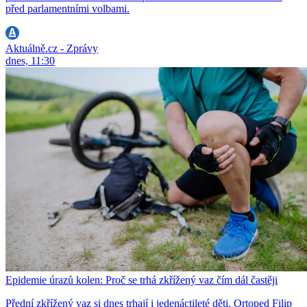
před parlamentními volbami.
Aktuálně.cz - Zprávy
dnes, 11:30
Epidemie úrazů kolen: Proč se trhá zkřížený vaz čím dál častěji
Přední zkřížený vaz si dnes trhají i jedenáctileté děti. Ortoped Filip