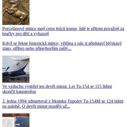
Porcelánové mince mají cenu tisíců korun, lidé je přitom považují za
hračky pro děti a vyhazují
Když se řekne historická mince, většina z nás si představí blýskavé
zlato, stříbro nebo přinejhorším zašlý...
Ve vzduchu vydržel jen devět minut. Let Tu-154 se 115 lidmi
skončil katastrofou
3. ledna 1994 odstartoval z Irkutsku Tupolev Tu-154M se 124 lidmi
na palubě. O devět minut později už...