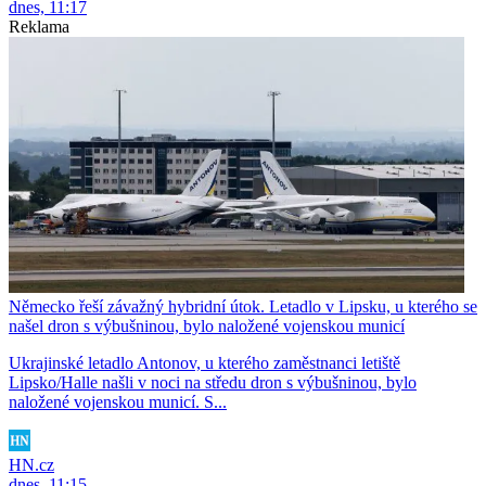
dnes, 11:17
Reklama
Německo řeší závažný hybridní útok. Letadlo v Lipsku, u kterého se
našel dron s výbušninou, bylo naložené vojenskou municí
Ukrajinské letadlo Antonov, u kterého zaměstnanci letiště
Lipsko/Halle našli v noci na středu dron s výbušninou, bylo
naložené vojenskou municí. S...
HN.cz
dnes, 11:15