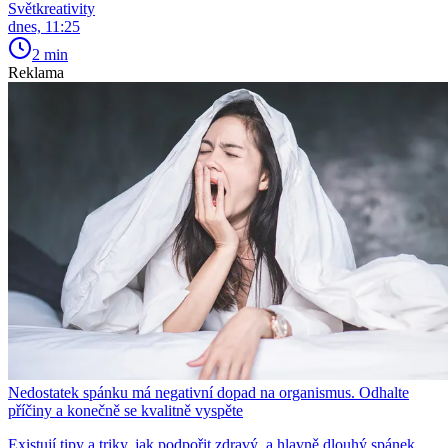
Světkreativity
dnes, 11:25
2 min
Reklama
Nedostatek spánku má negativní dopad na organismus. Odhalte
příčiny a konečně se kvalitně vyspěte
Existují tipy a triky, jak podpořit zdravý, a hlavně dlouhý spánek,