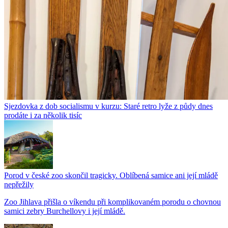
Sjezdovka z dob socialismu v kurzu: Staré retro lyže z půdy dnes
prodáte i za několik tisíc
Porod v české zoo skončil tragicky. Oblíbená samice ani její mládě
nepřežily
Zoo Jihlava přišla o víkendu při komplikovaném porodu o chovnou
samici zebry Burchellovy i její mládě.