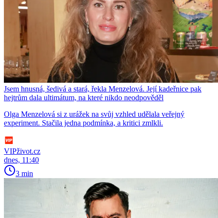
Jsem hnusná, šedivá a stará, řekla Menzelová. Její kadeřnice pak
hejtrům dala ultimátum, na které nikdo neodpověděl
Olga Menzelová si z urážek na svůj vzhled udělala veřejný
experiment. Stačila jedna podmínka, a kritici zmlkli.
VIPživot.cz
dnes, 11:40
3 min