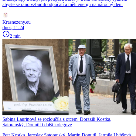
abyste se ráno vzbudili odpočatí a měli energii na náročný den.
Krasnezeny.eu
dnes, 11:24
2 min
Sabina Laurinová se rozloučila s otcem. Dorazili Kostka,
Satoranský, Donutil i další kolegové
Petr Kostka, Jaroslav Satoranský, Martin Donutil, Jarmila Hybšová