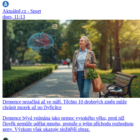
Aktuálně.cz - Sport
dnes, 11:13
Demence nezačíná až ve stáří. Těchto 10 drobných změn může
chránit mozek už po čtyřicítce
Demence bývá vnímána jako nemoc vysokého věku, proti níž
člověk nemůže udělat mnoho, protože o jejím příchodu rozhodnou
geny. Výzkum však ukazuje složitější obraz.