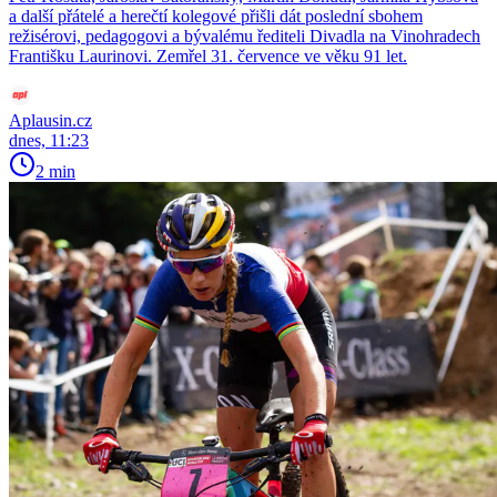
a další přátelé a herečtí kolegové přišli dát poslední sbohem
režisérovi, pedagogovi a bývalému řediteli Divadla na Vinohradech
Františku Laurinovi. Zemřel 31. července ve věku 91 let.
Aplausin.cz
dnes, 11:23
2 min