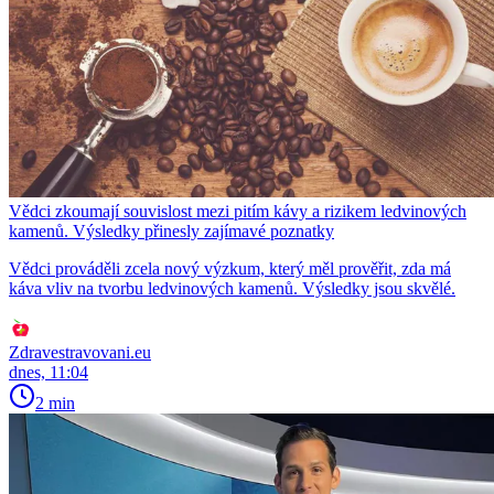
Vědci zkoumají souvislost mezi pitím kávy a rizikem ledvinových
kamenů. Výsledky přinesly zajímavé poznatky
Vědci prováděli zcela nový výzkum, který měl prověřit, zda má
káva vliv na tvorbu ledvinových kamenů. Výsledky jsou skvělé.
Zdravestravovani.eu
dnes, 11:04
2 min