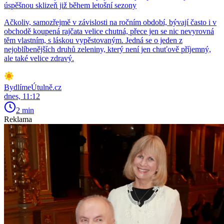
úspěšnou sklizeň již během letošní sezony
Ačkoliv, samozřejmě v závislosti na ročním období, bývají často i v
obchodě koupená rajčata velice chutná, přece jen se nic nevyrovná
těm vlastním, s láskou vypěstovaným. Jedná se o jeden z
nejoblíbenějších druhů zeleniny, který není jen chuťově příjemný,
ale také velice zdravý.
BydlímeÚtulně.cz
dnes, 11:12
2 min
Reklama