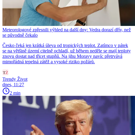
Meteorologové zpřesnili výhled na další dny: Vedra dorazí dřív, než
se původně čekalo
Česko čeká jen krátká úleva od tropických teplot. Zatímco v pátek
se na většině území citelně ochladí, už během neděle se mají teploty
znovu dostat nad třicet stupňů. Na jihu Moravy navíc přetrvává
mimořádná tepelná zátěž a vysoké riziko požárů.
Trendy Život
dnes, 11:27
2 min