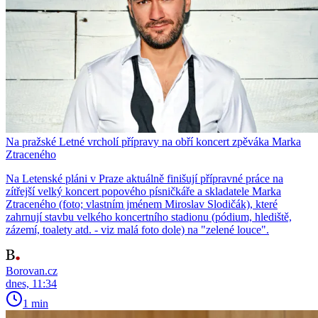
Na pražské Letné vrcholí přípravy na obří koncert zpěváka Marka
Ztraceného
Na Letenské pláni v Praze aktuálně finišují přípravné práce na
zítřejší velký koncert popového písničkáře a skladatele Marka
Ztraceného (foto; vlastním jménem Miroslav Slodičák), které
zahrnují stavbu velkého koncertního stadionu (pódium, hlediště,
zázemí, toalety atd. - viz malá foto dole) na "zelené louce".
Borovan.cz
dnes, 11:34
1 min