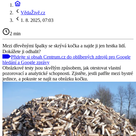
VědaŽivě.cz
1. 8. 2025, 07:03
2 min
Mezi dřevěnými špalky se skrývá kočka a najde ji jen hrstka lidí.
Dokážete ji odhalit?
Přidejte si obsah Centrum.cz do oblíbených zdrojů pro Google
hledání a Google zprávy
Obrázkové testy jsou skvělým způsobem, jak otestovat vlastní
pozorovací a analytické schopnosti. Zjistěte, jestli patříte mezi bystré
jedince, a pokuste se najít na obrázku kočku.