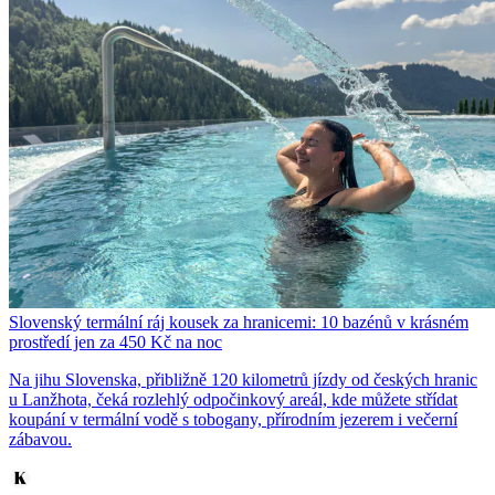
Slovenský termální ráj kousek za hranicemi: 10 bazénů v krásném
prostředí jen za 450 Kč na noc
Na jihu Slovenska, přibližně 120 kilometrů jízdy od českých hranic
u Lanžhota, čeká rozlehlý odpočinkový areál, kde můžete střídat
koupání v termální vodě s tobogany, přírodním jezerem i večerní
zábavou.