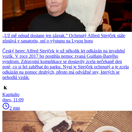
„Už mě odsud dostane jen zázrak.“ Ochrnutý Alfred Strejček stále
zůstává v sanatoriu, sní o výstupu na Lysou horu
Český herec Alfred Strejček je už několik let odkázán na invalidní
vozík. V roce 2017 ho postihla nemoc zvaná Guillain-Barrého
syndrom. Zdravotní komplikace se dostavily zcela nečekaně den
poté, co si šel zaběhat do parku. Nyní je Strejček ochrnutý a je zcela
odkázán na pomoc druhých, přesto má odvážné sny, kterých se
nehodlá vzdát.
Kapitalio
dnes, 11:09
2 min