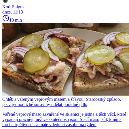
Kód Enigma
dnes, 11:13
10 min
Chléb s vařeným vepřovým masem a šťávou: Staročeský způsob,
jak z jednoduché suroviny udělat pořádné jídlo
Vařené vepřové maso zavařené ve sklenici je jedna z těch věcí, které
vypadají pracněji, než ve skutečnosti jsou. Stačí maso, sůl, kmín a
trocha trpělivosti - a máte v lednici zásobu na týden.