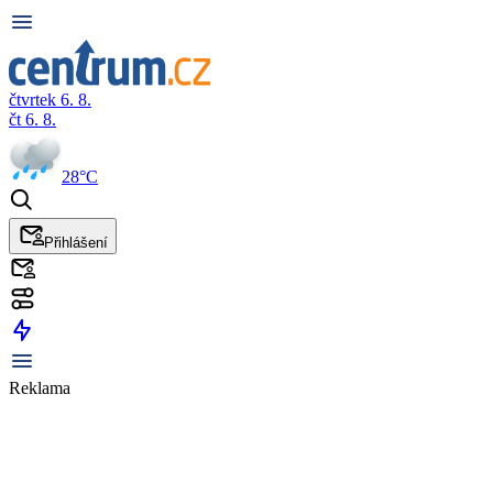
čtvrtek 6. 8.
čt 6. 8.
28°C
Přihlášení
Reklama