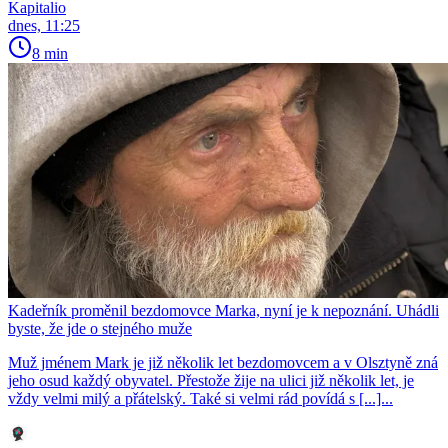
Kapitalio
dnes, 11:25
8 min
Kadeřník proměnil bezdomovce Marka, nyní je k nepoznání. Uhádli
byste, že jde o stejného muže
Muž jménem Mark je již několik let bezdomovcem a v Olsztyně zná
jeho osud každý obyvatel. Přestože žije na ulici již několik let, je
vždy velmi milý a přátelský. Také si velmi rád povídá s [...]...