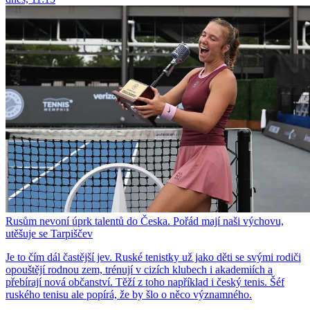
Rusům nevoní úprk talentů do Česka. Pořád mají naši výchovu,
utěšuje se Tarpiščev
Je to čím dál častější jev. Ruské tenistky už jako děti se svými rodiči
opouštějí rodnou zem, trénují v cizích klubech i akademiích a
přebírají nová občanství. Těží z toho například i český tenis. Šéf
ruského tenisu ale popírá, že by šlo o něco významného.