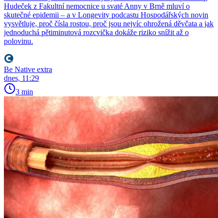
Hudeček z Fakultní nemocnice u svaté Anny v Brně mluví o
skutečné epidemii – a v Longevity podcastu Hospodářských novin
vysvětluje, proč čísla rostou, proč jsou nejvíc ohrožená děvčata a jak
jednoduchá pětiminutová rozcvička dokáže riziko snížit až o
polovinu.
Be Native extra
dnes, 11:29
3 min