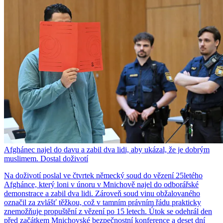
Afghánec najel do davu a zabil dva lidi, aby ukázal, že je dobrým
muslimem. Dostal doživotí
Na doživotí poslal ve čtvrtek německý soud do vězení 25letého
Afghánce, který loni v únoru v Mnichově najel do odborářské
demonstrace a zabil dva lidi. Zároveň soud vinu obžalovaného
označil za zvlášť těžkou, což v tamním právním řádu prakticky
znemožňuje propuštění z vězení po 15 letech. Útok se odehrál den
před začátkem Mnichovské bezpečnostní konference a deset dní