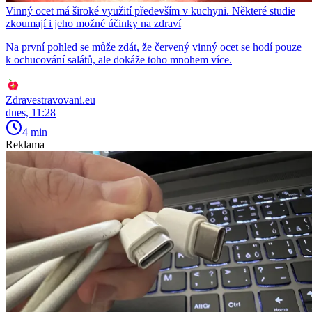
Vinný ocet má široké využití především v kuchyni. Některé studie
zkoumají i jeho možné účinky na zdraví
Na první pohled se může zdát, že červený vinný ocet se hodí pouze
k ochucování salátů, ale dokáže toho mnohem více.
Zdravestravovani.eu
dnes, 11:28
4 min
Reklama