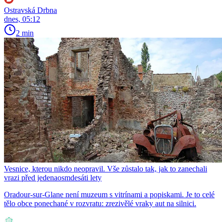
Ostravská Drbna
dnes, 05:12
2 min
Vesnice, kterou nikdo neopravil. Vše zůstalo tak, jak to zanechali
vrazi před jedenaosmdesáti lety
Oradour-sur-Glane není muzeum s vitrínami a popiskami. Je to celé
tělo obce ponechané v rozvratu: zrezivělé vraky aut na silnici.