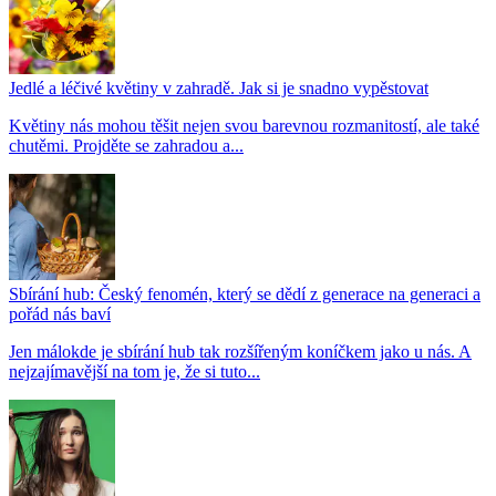
Jedlé a léčivé květiny v zahradě. Jak si je snadno vypěstovat
Květiny nás mohou těšit nejen svou barevnou rozmanitostí, ale také
chutěmi. Projděte se zahradou a...
Sbírání hub: Český fenomén, který se dědí z generace na generaci a
pořád nás baví
Jen málokde je sbírání hub tak rozšířeným koníčkem jako u nás. A
nejzajímavější na tom je, že si tuto...