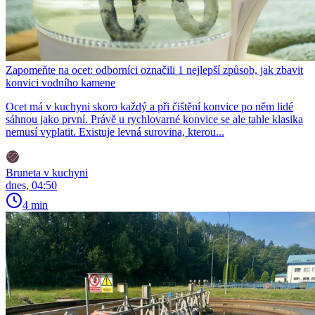
Zapomeňte na ocet: odborníci označili 1 nejlepší způsob, jak zbavit
konvici vodního kamene
Ocet má v kuchyni skoro každý a při čištění konvice po něm lidé
sáhnou jako první. Právě u rychlovarné konvice se ale tahle klasika
nemusí vyplatit. Existuje levná surovina, kterou...
Bruneta v kuchyni
dnes, 04:50
4 min