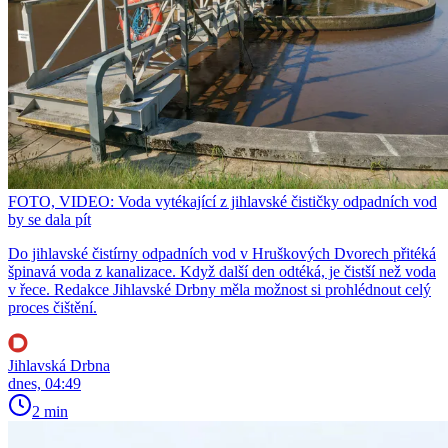
FOTO, VIDEO: Voda vytékající z jihlavské čističky odpadních vod
by se dala pít
Do jihlavské čistírny odpadních vod v Hruškových Dvorech přitéká
špinavá voda z kanalizace. Když další den odtéká, je čistší než voda
v řece. Redakce Jihlavské Drbny měla možnost si prohlédnout celý
proces čištění.
Jihlavská Drbna
dnes, 04:49
2 min