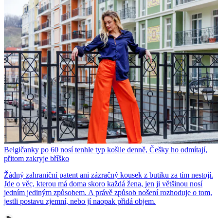
Belgičanky po 60 nosí tenhle typ košile denně, Češky ho odmítají,
přitom zakryje bříško
Žádný zahraniční patent ani zázračný kousek z butiku za tím nestojí.
Jde o věc, kterou má doma skoro každá žena, jen ji většinou nosí
jedním jediným způsobem. A právě způsob nošení rozhoduje o tom,
jestli postavu zjemní, nebo jí naopak přidá objem.