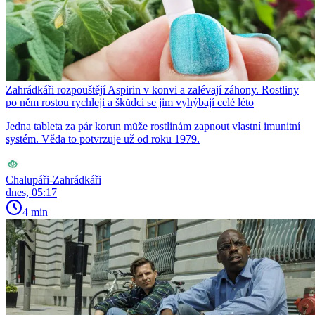
Zahrádkáři rozpouštějí Aspirin v konvi a zalévají záhony. Rostliny
po něm rostou rychleji a škůdci se jim vyhýbají celé léto
Jedna tableta za pár korun může rostlinám zapnout vlastní imunitní
systém. Věda to potvrzuje už od roku 1979.
Chalupáři-Zahrádkáři
dnes, 05:17
4 min