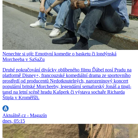
Nenechte si ujít: Emotivní komedie o basketu či londýnská
Morcheeba v SaSaZu
Druhé pokračování divácky oblíbeného filmu Ďábel nosí Pradu na
platformě Disney+, francouzské komediální drama ze sportovního
prostředí od producentů Nedotknutelných, narozeninový koncert
populární britské Morcheeby, legendární semaforský Jonáš a tingl-
tangl na letní scéně hradu Kašperk či výstava sochaře Richarda
Štipla v Kroměříži.
Aktuálně.cz - Magazín
dnes, 05:15