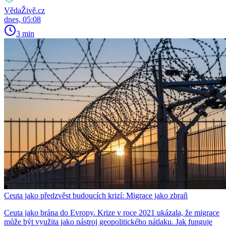
VědaŽivě.cz
dnes, 05:08
3 min
Ceuta jako předzvěst budoucích krizí: Migrace jako zbraň
Ceuta jako brána do Evropy. Krize v roce 2021 ukázala, že migrace
může být využita jako nástroj geopolitického nátlaku. Jak funguje