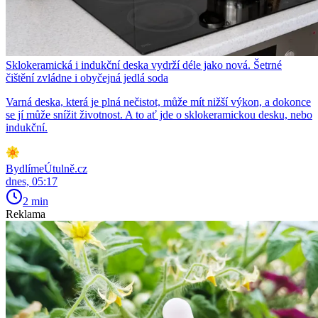
Sklokeramická i indukční deska vydrží déle jako nová. Šetrné
čištění zvládne i obyčejná jedlá soda
Varná deska, která je plná nečistot, může mít nižší výkon, a dokonce
se jí může snížit životnost. A to ať jde o sklokeramickou desku, nebo
indukční.
BydlímeÚtulně.cz
dnes, 05:17
2 min
Reklama