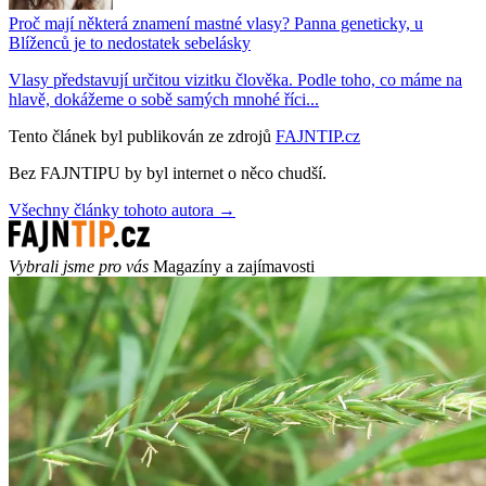
Proč mají některá znamení mastné vlasy? Panna geneticky, u
Blíženců je to nedostatek sebelásky
Vlasy představují určitou vizitku člověka. Podle toho, co máme na
hlavě, dokážeme o sobě samých mnohé říci...
Tento článek byl publikován ze zdrojů
FAJNTIP.cz
Bez FAJNTIPU by byl internet o něco chudší.
Všechny články tohoto autora →
Vybrali jsme pro vás
Magazíny a zajímavosti