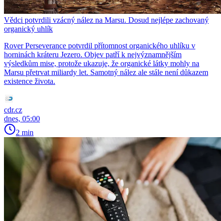
Vědci potvrdili vzácný nález na Marsu. Dosud nejlépe zachovaný
organický uhlík
Rover Perseverance potvrdil přítomnost organického uhlíku v
horninách kráteru Jezero. Objev patří k nejvýznamnějším
výsledkům mise, protože ukazuje, že organické látky mohly na
Marsu přetrvat miliardy let. Samotný nález ale stále není důkazem
existence života.
cdr.cz
dnes, 05:00
2 min