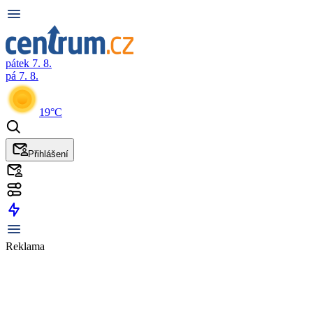
pátek 7. 8.
pá 7. 8.
19°C
Přihlášení
Reklama