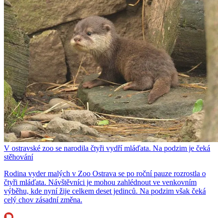
V ostravské zoo se narodila čtyři vydří mláďata. Na podzim je čeká
stěhování
Rodina vyder malých v Zoo Ostrava se po roční pauze rozrostla o
čtyři mláďata. Návštěvníci je mohou zahlédnout ve venkovním
výběhu, kde nyní žije celkem deset jedinců. Na podzim však čeká
celý chov zásadní změna.