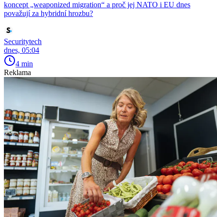
koncept „weaponized migration“ a proč jej NATO i EU dnes
považují za hybridní hrozbu?
Securitytech
dnes, 05:04
4 min
Reklama