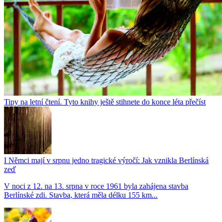
Tipy na letní čtení. Tyto knihy ještě stihnete do konce léta přečíst
I Němci mají v srpnu jedno tragické výročí: Jak vznikla Berlínská
zeď
V noci z 12. na 13. srpna v roce 1961 byla zahájena stavba
Berlínské zdi. Stavba, která měla délku 155 km...