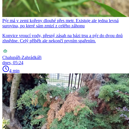
Pýr má v zemi kořeny dlouhé přes metr. Existuje ale jedna levná
surovina, po které sám zmizí z celého záhonu
Konvice vroucí vody, přesný zásah na bázi trsu a pýr do dvou dnů
zhnědne. Celý příběh ale nekončí prvním spařením.
Chalupáři-Zahrádkáři
dnes, 05:24
4 min