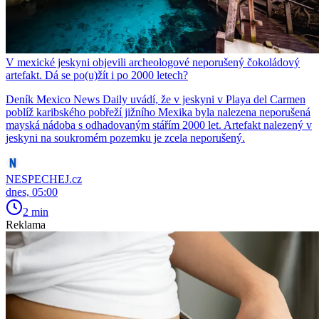
V mexické jeskyni objevili archeologové neporušený čokoládový
artefakt. Dá se po(u)žít i po 2000 letech?
Deník Mexico News Daily uvádí, že v jeskyni v Playa del Carmen
poblíž karibského pobřeží jižního Mexika byla nalezena neporušená
mayská nádoba s odhadovaným stářím 2000 let. Artefakt nalezený v
jeskyni na soukromém pozemku je zcela neporušený.
NESPECHEJ.cz
dnes, 05:00
2 min
Reklama