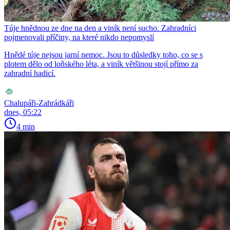
Túje hnědnou ze dne na den a viník není sucho. Zahradníci
pojmenovali příčiny, na které nikdo nepomyslí
Hnědé túje nejsou jarní nemoc. Jsou to důsledky toho, co se s
plotem dělo od loňského léta, a viník většinou stojí přímo za
zahradní hadicí.
Chalupáři-Zahrádkáři
dnes, 05:22
4 min