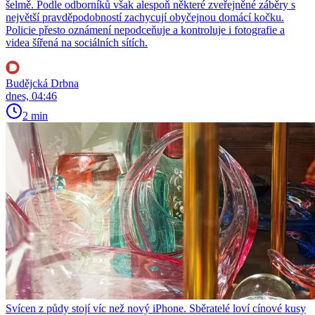
šelmě. Podle odborníků však alespoň některé zveřejněné záběry s
největší pravděpodobností zachycují obyčejnou domácí kočku.
Policie přesto oznámení nepodceňuje a kontroluje i fotografie a
videa šířená na sociálních sítích.
Budějcká Drbna
dnes, 04:46
2 min
Svícen z půdy stojí víc než nový iPhone. Sběratelé loví cínové kusy