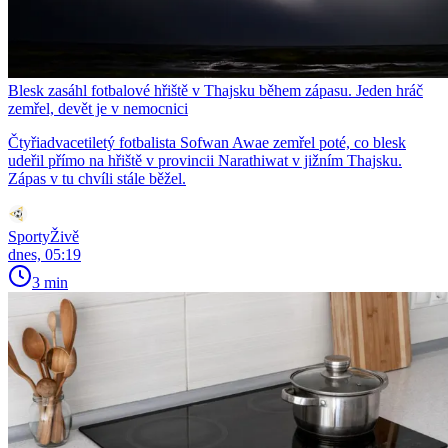
Blesk zasáhl fotbalové hřiště v Thajsku během zápasu. Jeden hráč
zemřel, devět je v nemocnici
Čtyřiadvacetiletý fotbalista Sofwan Awae zemřel poté, co blesk
udeřil přímo na hřiště v provincii Narathiwat v jižním Thajsku.
Zápas v tu chvíli stále běžel.
SportyŽivě
dnes, 05:19
3 min