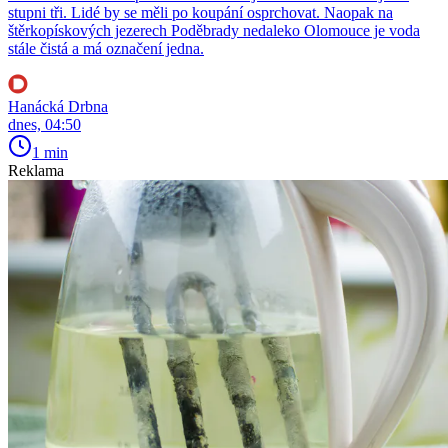
stupni tři. Lidé by se měli po koupání osprchovat. Naopak na
štěrkopískových jezerech Poděbrady nedaleko Olomouce je voda
stále čistá a má označení jedna.
Hanácká Drbna
dnes, 04:50
1 min
Reklama