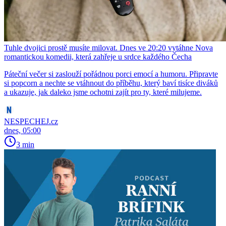
Tuhle dvojici prostě musíte milovat. Dnes ve 20:20 vytáhne Nova
romantickou komedii, která zahřeje u srdce každého Čecha
Páteční večer si zaslouží pořádnou porci emocí a humoru. Připravte
si popcorn a nechte se vtáhnout do příběhu, který baví tisíce diváků
a ukazuje, jak daleko jsme ochotni zajít pro ty, které milujeme.
NESPECHEJ.cz
dnes, 05:00
3 min