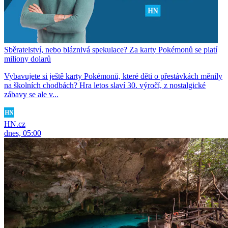
Sběratelství, nebo bláznivá spekulace? Za karty Pokémonů se platí
miliony dolarů
Vybavujete si ještě karty Pokémonů, které děti o přestávkách měnily
na školních chodbách? Hra letos slaví 30. výročí, z nostalgické
zábavy se ale v...
HN.cz
dnes, 05:00