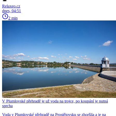
Relaxeo.cz
dnes, 04:51
2 min
V Plumlovské přehradě je už voda na trojce, po koupání je nutná
sprcha
Voda v Plumlovské přehradě na Prostějovsku se zhoršila a je na