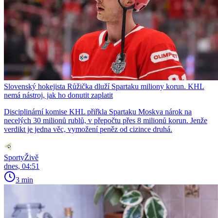
Slovenský hokejista Růžička dluží Spartaku miliony korun. KHL
nemá nástroj, jak ho donutit zaplatit
Disciplinární komise KHL přiřkla Spartaku Moskva nárok na
necelých 30 milionů rublů, v přepočtu přes 8 milionů korun. Jenže
verdikt je jedna věc, vymožení peněz od cizince druhá.
SportyŽivě
dnes, 04:51
3 min