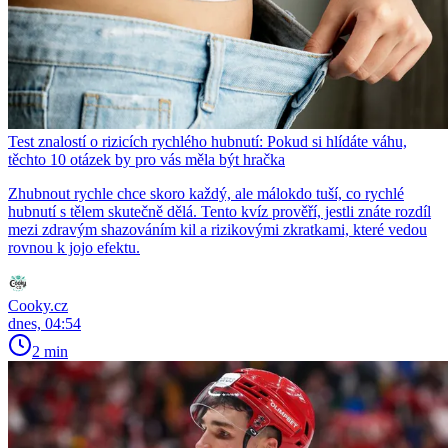
Test znalostí o rizicích rychlého hubnutí: Pokud si hlídáte váhu,
těchto 10 otázek by pro vás měla být hračka
Zhubnout rychle chce skoro každý, ale málokdo tuší, co rychlé
hubnutí s tělem skutečně dělá. Tento kvíz prověří, jestli znáte rozdíl
mezi zdravým shazováním kil a rizikovými zkratkami, které vedou
rovnou k jojo efektu.
Cooky.cz
dnes, 04:54
2 min