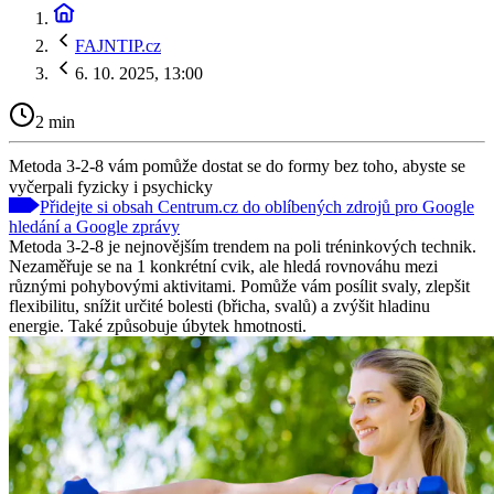
FAJNTIP.cz
6. 10. 2025, 13:00
2 min
Metoda 3-2-8 vám pomůže dostat se do formy bez toho, abyste se
vyčerpali fyzicky i psychicky
Přidejte si obsah Centrum.cz do oblíbených zdrojů pro Google
hledání a Google zprávy
Metoda 3-2-8 je nejnovějším trendem na poli tréninkových technik.
Nezaměřuje se na 1 konkrétní cvik, ale hledá rovnováhu mezi
různými pohybovými aktivitami. Pomůže vám posílit svaly, zlepšit
flexibilitu, snížit určité bolesti (břicha, svalů) a zvýšit hladinu
energie. Také způsobuje úbytek hmotnosti.