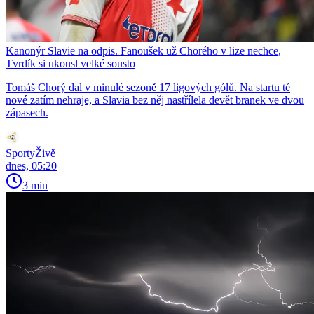
Kanonýr Slavie na odpis. Fanoušek už Chorého v lize nechce,
Tvrdík si ukousl velké sousto
Tomáš Chorý dal v minulé sezoně 17 ligových gólů. Na startu té
nové zatím nehraje, a Slavia bez něj nastřílela devět branek ve dvou
zápasech.
SportyŽivě
dnes, 05:20
3 min