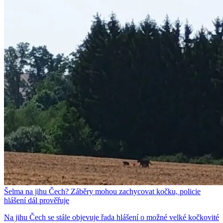
Šelma na jihu Čech? Záběry mohou zachycovat kočku, policie
hlášení dál prověřuje
Na jihu Čech se stále objevuje řada hlášení o možné velké kočkovité