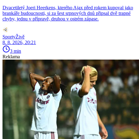
Dvacetiletý Joeri Heerkens, kterého Ajax před rokem kupoval jako
brankáře budoucnosti, si za šest srpnových dnů připsal dvě trapné
chyby, jednu v přípravě, druhou v ostrém zápase.
SportyŽivě
8. 8. 2026, 20:21
3 min
Reklama