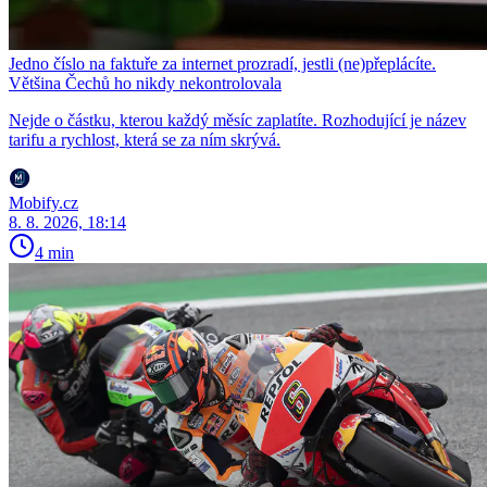
Jedno číslo na faktuře za internet prozradí, jestli (ne)přeplácíte.
Většina Čechů ho nikdy nekontrolovala
Nejde o částku, kterou každý měsíc zaplatíte. Rozhodující je název
tarifu a rychlost, která se za ním skrývá.
Mobify.cz
8. 8. 2026, 18:14
4 min