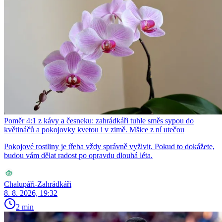
Poměr 4:1 z kávy a česneku: zahrádkáři tuhle směs sypou do
květináčů a pokojovky kvetou i v zimě. Mšice z ní utečou
Pokojové rostliny je třeba vždy správně vyživit. Pokud to dokážete,
budou vám dělat radost po opravdu dlouhá léta.
Chalupáři-Zahrádkáři
8. 8. 2026, 19:32
2 min