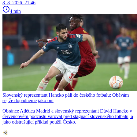
8. 8. 2026, 21:46
4 min
Slovenský reprezentant Hancko pálí do českého fotbalu: Obávám
se, že dopadneme jako oni
Obránce Atlética Madrid a slovenský reprezentant Dávid Hancko v
červencovém podcastu varoval před stagnací slovenského fotbalu, a
jako odstrašující příklad použil Česko.