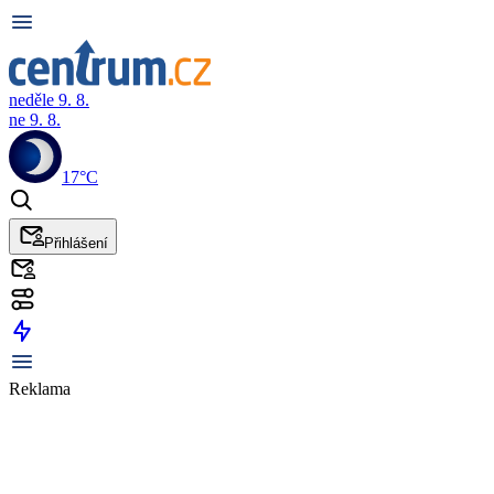
neděle 9. 8.
ne 9. 8.
17°C
Přihlášení
Reklama