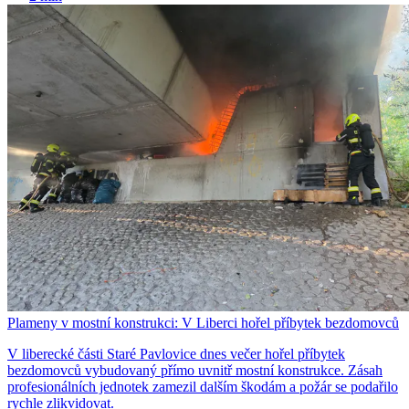
Plameny v mostní konstrukci: V Liberci hořel příbytek bezdomovců
V liberecké části Staré Pavlovice dnes večer hořel příbytek
bezdomovců vybudovaný přímo uvnitř mostní konstrukce. Zásah
profesionálních jednotek zamezil dalším škodám a požár se podařilo
rychle zlikvidovat.