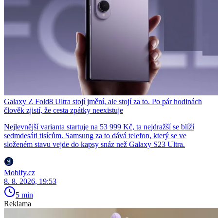
Galaxy Z Fold8 Ultra stojí jmění, ale stojí za to. Po pár hodinách
člověk zjistí, že cesta zpátky neexistuje
Nejlevnější varianta startuje na 53 999 Kč, ta nejdražší se blíží
sedmdesáti tisícům. Samsung za to dává telefon, který se ve
složeném stavu vejde do kapsy snáz než Galaxy S23 Ultra.
Mobify.cz
8. 8. 2026, 19:53
5 min
Reklama