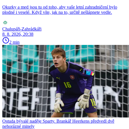
Okurky a med jsou tu od toho, aby vaše letní zahradničení bylo
plodné i veselé. Když víte, jak na to, určitě nešlápnete vedle.
Chalupáři-Zahrádkáři
8. 8. 2026, 20:38
2 min
Ostuda bývalé naděje Sparty. Brankář Heerkens předvedl dvě
nehorázné minely