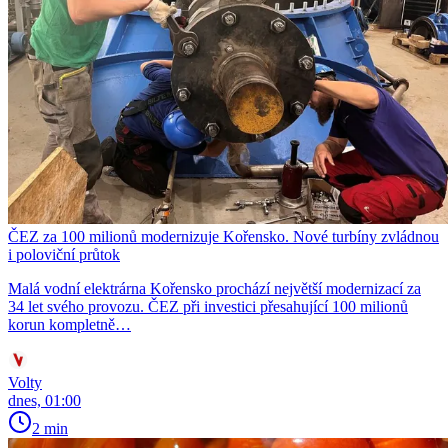
ČEZ za 100 milionů modernizuje Kořensko. Nové turbíny zvládnou
i poloviční průtok
Malá vodní elektrárna Kořensko prochází největší modernizací za
34 let svého provozu. ČEZ při investici přesahující 100 milionů
korun kompletně…
Volty
dnes, 01:00
2 min