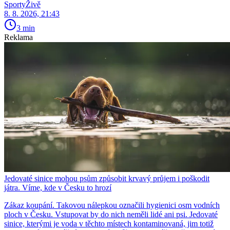
SportyŽivě
8. 8. 2026, 21:43
3 min
Reklama
Jedovaté sinice mohou psům způsobit krvavý průjem i poškodit
játra. Víme, kde v Česku to hrozí
Zákaz koupání. Takovou nálepkou označili hygienici osm vodních
ploch v Česku. Vstupovat by do nich neměli lidé ani psi. Jedovaté
sinice, kterými je voda v těchto místech kontaminovaná, jim totiž