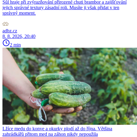
Sůl hraje při zvýrazňování přirozené chuti brambor a zajišťování
jejich správné textury zásadní roli. Musíte ji však přidat v ten
správný moment.
adbz.cz
8. 8. 2026, 20:40
2 min
Lžíce medu do konve a okurky plodí až do října. Většina
zahrádkářů přitom med na záhon nikdy nepoužila