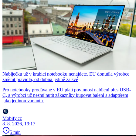
Nabíječku už v krabici notebooku nenajdete. EU donutila výrobce
změnit pravidla, od dubna jedině za své
Pro notebooky prodávané v EU platí povinnost nabíjení přes USB-
C, a výrobci už nesmí nutit zákazníky kupovat balení s adaptérem
jako jedinou variantu.
Mobify.cz
8. 8. 2026, 19:17
5 min