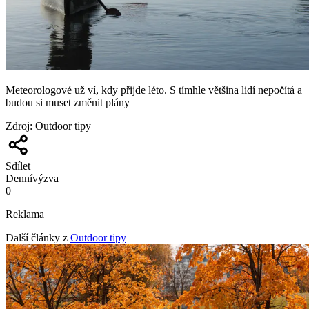
Meteorologové už ví, kdy přijde léto. S tímhle většina lidí nepočítá a
budou si muset změnit plány
Zdroj
:
Outdoor tipy
Sdílet
Denní
výzva
0
Reklama
Další články z
Outdoor tipy