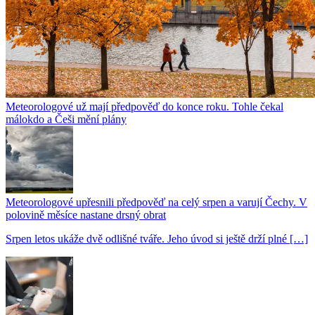
Meteorologové už mají předpověď do konce roku. Tohle čekal
málokdo a Češi mění plány
Meteorologové upřesnili předpověď na celý srpen a varují Čechy. V
polovině měsíce nastane drsný obrat
Srpen letos ukáže dvě odlišné tváře. Jeho úvod si ještě drží plné […]