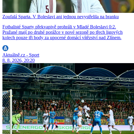
Zoufalá Sparta. V Boleslavi ani jednou nevystřelila na branku
Fotbalisté Sparty překvapivě prohráli v Mladé Boleslavi 0:2.
Pražané mají po druhé porážce v nové sezoně po třech ligových
kolech pouze tři body za upocené domácí vítězství nad Zlínem.
Aktuálně.cz - Sport
8. 8. 2026, 20:20