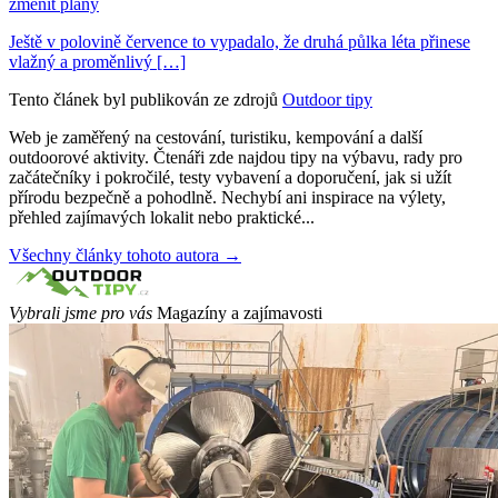
změnit plány
Ještě v polovině července to vypadalo, že druhá půlka léta přinese
vlažný a proměnlivý […]
Tento článek byl publikován ze zdrojů
Outdoor tipy
Web je zaměřený na cestování, turistiku, kempování a další
outdoorové aktivity. Čtenáři zde najdou tipy na výbavu, rady pro
začátečníky i pokročilé, testy vybavení a doporučení, jak si užít
přírodu bezpečně a pohodlně. Nechybí ani inspirace na výlety,
přehled zajímavých lokalit nebo praktické...
Všechny články tohoto autora →
Vybrali jsme pro vás
Magazíny a zajímavosti