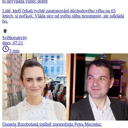
to nevypadá vůbec dobře
Lidé, kteří čekali rychlé zastropování důchodového věku na 65
letech, si počkají. Vláda sice od svého slibu neustupuje, ale odkládá
ho.
Světkreativity
dnes, 07:21
3 min
Daniela Brzobohatá totálně znemožnila Petra Macinku: