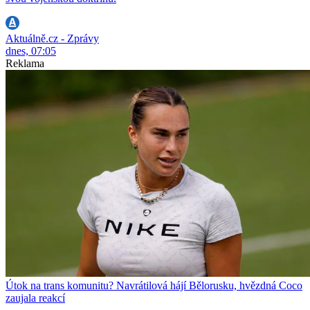
Aktuálně.cz - Zprávy
dnes, 07:05
Reklama
Útok na trans komunitu? Navrátilová hájí Bělorusku, hvězdná Coco
zaujala reakcí