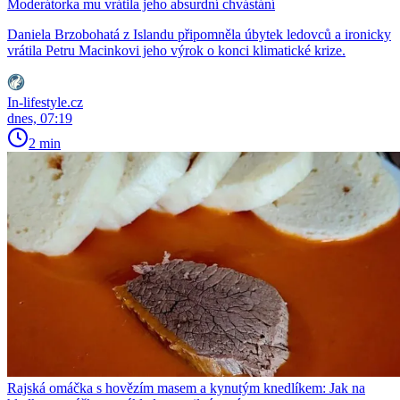
Moderátorka mu vrátila jeho absurdní chvástání
Daniela Brzobohatá z Islandu připomněla úbytek ledovců a ironicky
vrátila Petru Macinkovi jeho výrok o konci klimatické krize.
In-lifestyle.cz
dnes, 07:19
2 min
Rajská omáčka s hovězím masem a kynutým knedlíkem: Jak na