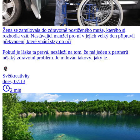
Žena se zamilovala do zdravotně postiženého muže, kterého si
rozhodla vzít. Nastávající manžel pro ni v jejich velký den připravil
překvapení, které vhání slzy do očí
Pokud je láska ta pravá, nezáleží na tom, že má jeden z partnerů
nějaký zdravotní problém. Je milován takový, jaký je.
Světkreativity
dnes, 07:13
2 min