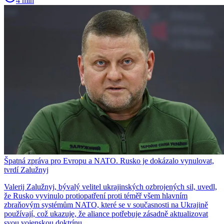
4 min
Špatná zpráva pro Evropu a NATO. Rusko je dokázalo vynulovat,
tvrdí Zalužnyj
Valerij Zalužnyj, bývalý velitel ukrajinských ozbrojených sil, uvedl,
že Rusko vyvinulo protiopatření proti téměř všem hlavním
zbraňovým systémům NATO, které se v současnosti na Ukrajině
používají, což ukazuje, že aliance potřebuje zásadně aktualizovat
svou vojenskou doktrínu.