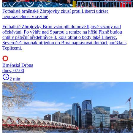
Fotbalisté brněnské Zbrojovky zkusí proti Liberci udržet
neporazitelnost v sezoně
Fotbalisté Zbrojovky Brno vstoupili do nové ligové sezony nad
očekávání. Po výhře nad Spartou a remíze na hřišti Plzně budou
chtít v páteční předehrávce 3. kola obrat o body také Liberec.
Severočeši naopak přijedou do Brna napravovat domácí porážku s
Teplicemi.
Brněnská Drbna
dnes, 07:00
2 min