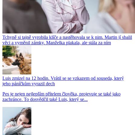
Tchyně si tajně vyrobila klíče a nastěhovala se k nim. Martin jí sbalil
věci a vyměnil zámky. Manželka plakala, ale stála za ním
Luis zmizel na 12 hodin. Vrátil se se vzkazem od souseda, který
jeho páníčkům vyrazil dech
Pes je nejen nejlepším přítelem člověka, projevuje se také jako
zachránce. To dosvědčil také Luis, který se...