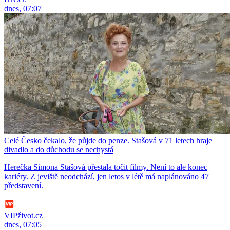
dnes, 07:07
Celé Česko čekalo, že půjde do penze. Stašová v 71 letech hraje
divadlo a do důchodu se nechystá
Herečka Simona Stašová přestala točit filmy. Není to ale konec
kariéry. Z jeviště neodchází, jen letos v létě má naplánováno 47
představení.
VIPživot.cz
dnes, 07:05