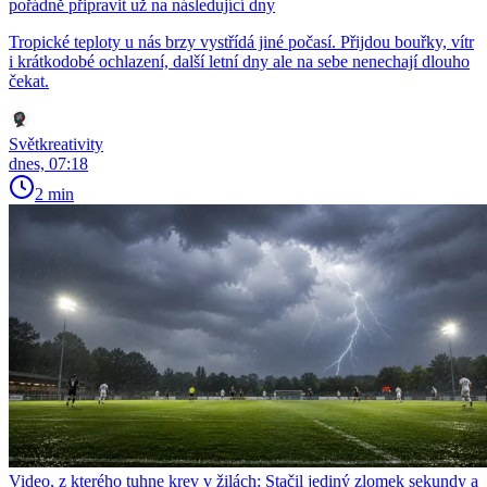
pořádně připravit už na následující dny
Tropické teploty u nás brzy vystřídá jiné počasí. Přijdou bouřky, vítr
i krátkodobé ochlazení, další letní dny ale na sebe nenechají dlouho
čekat.
Světkreativity
dnes, 07:18
2 min
Video, z kterého tuhne krev v žilách: Stačil jediný zlomek sekundy a