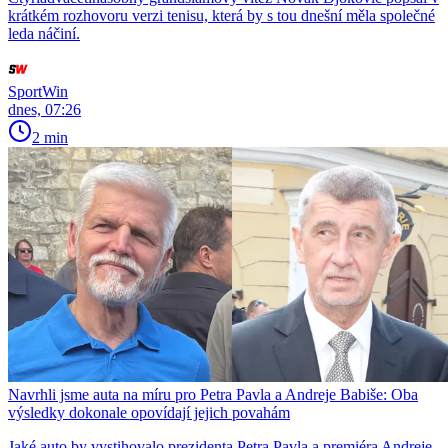
krátkém rozhovoru verzi tenisu, která by s tou dnešní měla společné
leda náčiní.
SportWin
dnes, 07:26
2 min
Navrhli jsme auta na míru pro Petra Pavla a Andreje Babiše: Oba
výsledky dokonale opovídají jejich povahám
Jaké auto by vystihovalo prezidenta Petra Pavla a premiéra Andreje