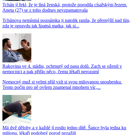
Tchán jí řekl, že je líná ženská, protože porodila císařským řezem.
Aneta (27) se z toho dodnes nevzpamatovala
Tchánova nemístná poznámka ji natolik ranila, že přemýšlí nad tím,
zda je opravdu tak špatná matka, jak si...
Rakovina ve 4. stádiu, ochrnutý od pasu dolů. Zach se oženil v
nemocnici a pak přišlo něco, čemu lékaři nerozumí
Nemocný muž si velmi přál vzít si svou milovanou snoubenku.
Tento počin pro ně ovšem znamenal mnohem víc,...
Má dvě dělohy a v každé jí rostlo jedno dítě. Šance byla jedna ku
milionu, lékaři podobný porod nezažili