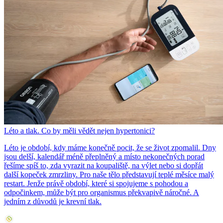
Léto a tlak. Co by měli vědět nejen hypertonici?
Léto je období, kdy máme konečně pocit, že se život zpomalil. Dny
jsou delší, kalendář méně přeplněný a místo nekonečných porad
řešíme spíš to, zda vyrazit na koupaliště, na výlet nebo si dopřát
další kopeček zmrzliny. Pro naše tělo představují teplé měsíce malý
restart. Jenže právě období, které si spojujeme s pohodou a
odpočinkem, může být pro organismus překvapivě náročné. A
jedním z důvodů je krevní tlak.