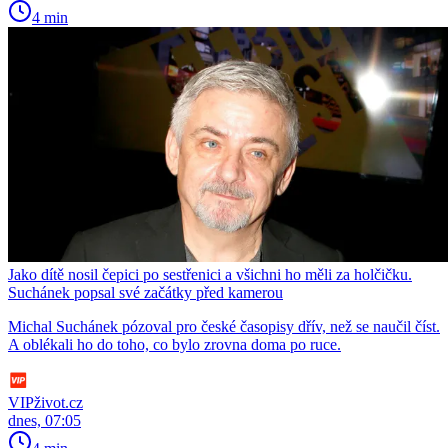
4 min
Jako dítě nosil čepici po sestřenici a všichni ho měli za holčičku.
Suchánek popsal své začátky před kamerou
Michal Suchánek pózoval pro české časopisy dřív, než se naučil číst.
A oblékali ho do toho, co bylo zrovna doma po ruce.
VIPživot.cz
dnes, 07:05