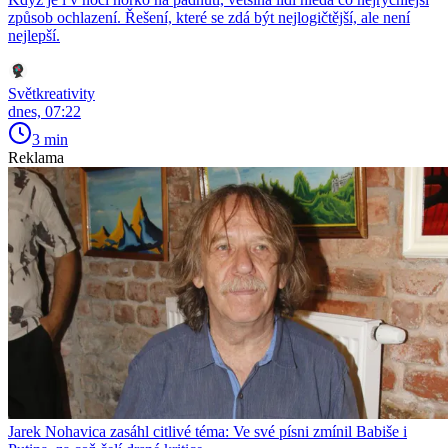
způsob ochlazení. Řešení, které se zdá být nejlogičtější, ale není
nejlepší.
Světkreativity
dnes, 07:22
3 min
Reklama
Jarek Nohavica zasáhl citlivé téma: Ve své písni zmínil Babiše i