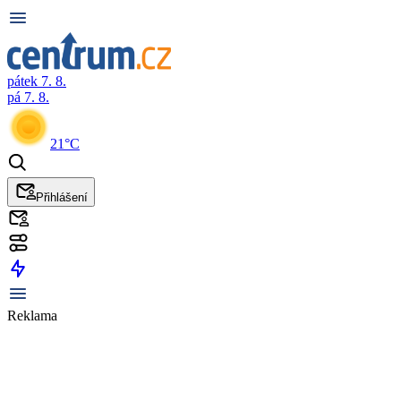
pátek 7. 8.
pá 7. 8.
21°C
Přihlášení
Reklama