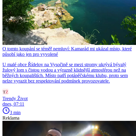
O tomto koupání se téměř nemluví: Kamarád mi ukázal místo, které
působí jako jen pro vyvolené
U malé obce Řídelov na Vysočině se mezi stromy ukrývá bývalý
žulový lom s čistou vodou a výrazně klidnější atmosférou než na
běžných koupalištích. Místo patří potápěčskému klubu, proto sem
nelze vyrazit bez respektování podmínek provozovatele.
Trendy Život
dnes, 07:11
3 min
Reklama