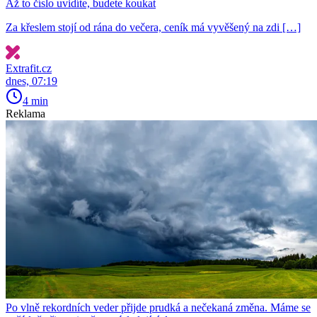
Až to číslo uvidíte, budete koukat
Za křeslem stojí od rána do večera, ceník má vyvěšený na zdi […]
Extrafit.cz
dnes, 07:19
4 min
Reklama
Po vlně rekordních veder přijde prudká a nečekaná změna. Máme se