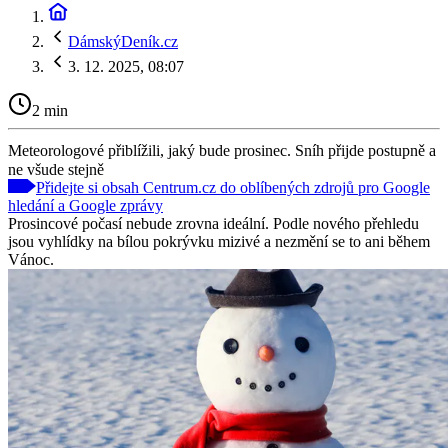
DámskýDeník.cz
3. 12. 2025, 08:07
2 min
Meteorologové přiblížili, jaký bude prosinec. Sníh přijde postupně a
ne všude stejně
Přidejte si obsah Centrum.cz do oblíbených zdrojů pro Google
hledání a Google zprávy
Prosincové počasí nebude zrovna ideální. Podle nového přehledu
jsou vyhlídky na bílou pokrývku mizivé a nezmění se to ani během
Vánoc.