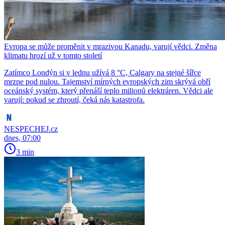
Evropa se může proměnit v mrazivou Kanadu, varují vědci. Změna
klimatu hrozí už v tomto století
Zatímco Londýn si v lednu užívá 8 °C, Calgary na stejné šířce
mrzne pod nulou. Tajemství mírných evropských zim skrývá obří
oceánský systém, který přenáší teplo milionů elektráren. Vědci ale
varují: pokud se zhroutí, čeká nás katastrofa.
NESPECHEJ.cz
dnes, 07:00
3 min