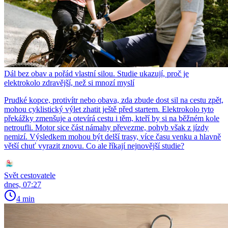
Dál bez obav a pořád vlastní silou. Studie ukazují, proč je
elektrokolo zdravější, než si mnozí myslí
Prudké kopce, protivítr nebo obava, zda zbude dost sil na cestu zpět,
mohou cyklistický výlet zhatit ještě před startem. Elektrokolo tyto
překážky zmenšuje a otevírá cestu i těm, kteří by si na běžném kole
netroufli. Motor sice část námahy převezme, pohyb však z jízdy
nemizí. Výsledkem mohou být delší trasy, více času venku a hlavně
větší chuť vyrazit znovu. Co ale říkají nejnovější studie?
Svět cestovatele
dnes, 07:27
4 min