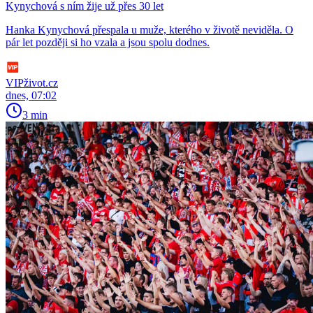
Kynychová s ním žije už přes 30 let
Hanka Kynychová přespala u muže, kterého v životě neviděla. O
pár let později si ho vzala a jsou spolu dodnes.
VIPživot.cz
dnes, 07:02
3 min