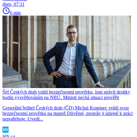
dnes, 07:11
6 min
Šéf Českých drah vrátil bezpečnostní prověrku, loni strávil desítky
hodin vysvětlováním na NBÚ. Ministr nechá situaci prověřit
Generální ředitel Českých drah (ČD) Michal Krapinec vrátil svou
bezpečnostní prověrku na stupeň Důvěrné, protože ji údajně k práci
nepotřebuje. Uvedl...
HN.cz