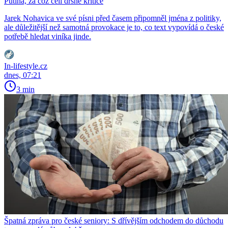
Putina, za což čelí drsné kritice
Jarek Nohavica ve své písni před časem připomněl jména z politiky,
ale důležitější než samotná provokace je to, co text vypovídá o české
potřebě hledat viníka jinde.
In-lifestyle.cz
dnes, 07:21
3 min
Špatná zpráva pro české seniory: S dřívějším odchodem do důchodu