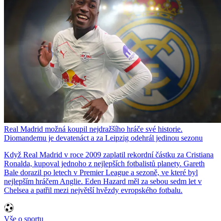
Real Madrid možná koupil nejdražšího hráče své historie.
Diomandemu je devatenáct a za Leipzig odehrál jedinou sezonu
Když Real Madrid v roce 2009 zaplatil rekordní částku za Cristiana
Ronalda, kupoval jednoho z nejlepších fotbalistů planety. Gareth
Bale dorazil po letech v Premier League a sezoně, ve které byl
nejlepším hráčem Anglie. Eden Hazard měl za sebou sedm let v
Chelsea a patřil mezi největší hvězdy evropského fotbalu.
Vše o sportu