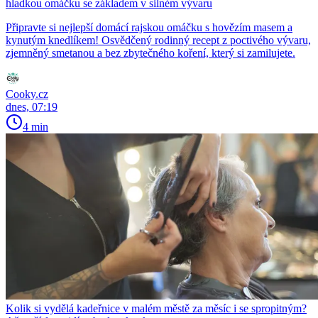
hladkou omáčku se základem v silném vývaru
Připravte si nejlepší domácí rajskou omáčku s hovězím masem a
kynutým knedlíkem! Osvědčený rodinný recept z poctivého vývaru,
zjemněný smetanou a bez zbytečného koření, který si zamilujete.
Cooky.cz
dnes, 07:19
4 min
Kolik si vydělá kadeřnice v malém městě za měsíc i se spropitným?