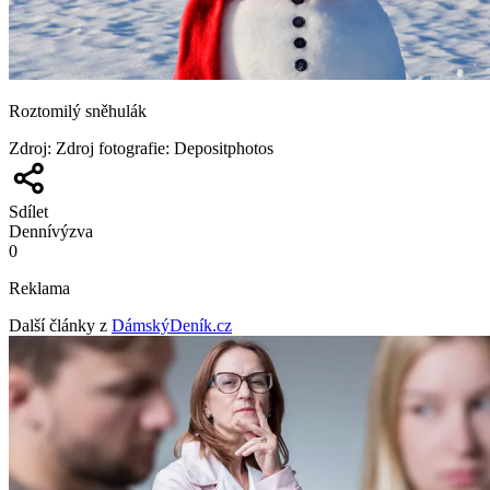
Roztomilý sněhulák
Zdroj
:
Zdroj fotografie: Depositphotos
Sdílet
Denní
výzva
0
Reklama
Další články z
DámskýDeník.cz