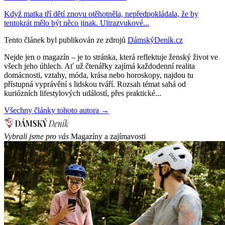
Když matka tří dětí znovu otěhotněla, nepředpokládala, že by
tentokrát mělo být něco jinak. Ultrazvukové...
Tento článek byl publikován ze zdrojů
DámskýDeník.cz
Nejde jen o magazín – je to stránka, která reflektuje ženský život ve
všech jeho úhlech. Ať už čtenářky zajímá každodenní realita
domácnosti, vztahy, móda, krása nebo horoskopy, najdou tu
přístupná vyprávění s lidskou tváří. Rozsah témat sahá od
kuriózních lifestylových událostí, přes praktické...
Všechny články tohoto autora →
Vybrali jsme pro vás
Magazíny a zajímavosti