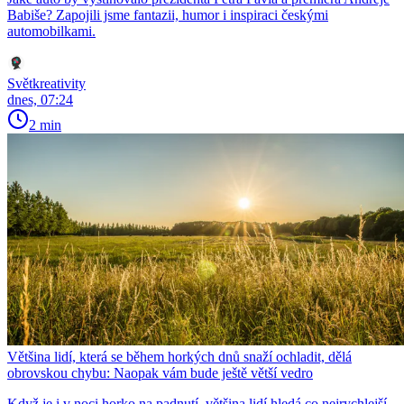
Babiše? Zapojili jsme fantazii, humor i inspiraci českými
automobilkami.
Světkreativity
dnes, 07:24
2 min
Většina lidí, která se během horkých dnů snaží ochladit, dělá
obrovskou chybu: Naopak vám bude ještě větší vedro
Když je i v noci horko na padnutí, většina lidí hledá co nejrychlejší