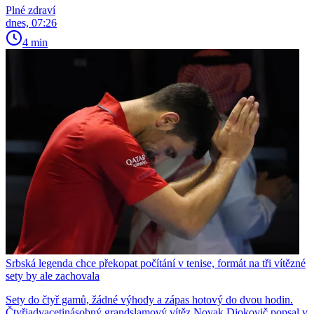
Plné zdraví
dnes, 07:26
4 min
Srbská legenda chce překopat počítání v tenise, formát na tři vítězné
sety by ale zachovala
Sety do čtyř gamů, žádné výhody a zápas hotový do dvou hodin.
Čtyřiadvacetinásobný grandslamový vítěz Novak Djokovič popsal v