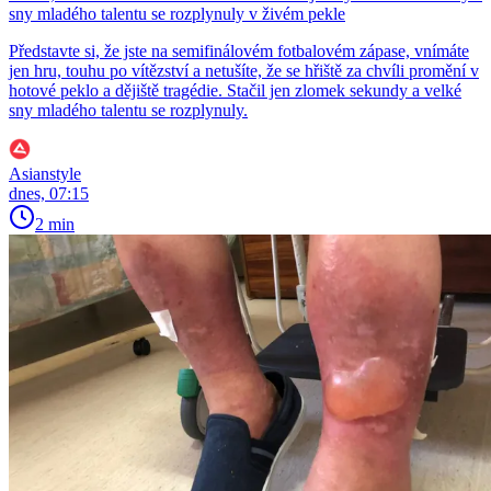
sny mladého talentu se rozplynuly v živém pekle
Představte si, že jste na semifinálovém fotbalovém zápase, vnímáte
jen hru, touhu po vítězství a netušíte, že se hřiště za chvíli promění v
hotové peklo a dějiště tragédie. Stačil jen zlomek sekundy a velké
sny mladého talentu se rozplynuly.
Asianstyle
dnes, 07:15
2 min