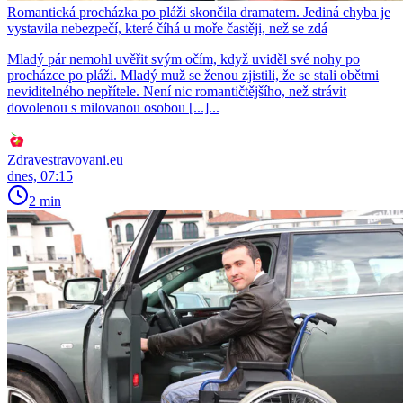
Romantická procházka po pláži skončila dramatem. Jediná chyba je
vystavila nebezpečí, které číhá u moře častěji, než se zdá
Mladý pár nemohl uvěřit svým očím, když uviděl své nohy po
procházce po pláži. Mladý muž se ženou zjistili, že se stali obětmi
neviditelného nepřítele. Není nic romantičtějšího, než strávit
dovolenou s milovanou osobou [...]...
Zdravestravovani.eu
dnes, 07:15
2 min