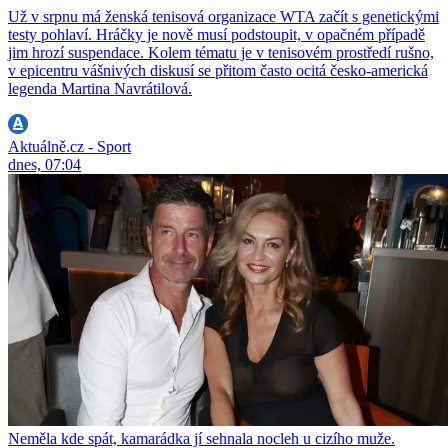
Už v srpnu má ženská tenisová organizace WTA začít s genetickými
testy pohlaví. Hráčky je nově musí podstoupit, v opačném případě
jim hrozí suspendace. Kolem tématu je v tenisovém prostředí rušno,
v epicentru vášnivých diskusí se přitom často ocitá česko-americká
legenda Martina Navrátilová.
Aktuálně.cz - Sport
dnes, 07:04
Neměla kde spát, kamarádka jí sehnala nocleh u cizího muže.