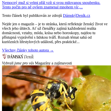
Nemocný muž si velmi přál vzít si svou milovanou snoubenku.
Tento počin pro ně ovšem znamenal mnohem víc,...
Tento článek byl publikován ze zdrojů
DámskýDeník.cz
Nejde jen o magazín – je to stránka, která reflektuje ženský život ve
všech jeho úhlech. Ať už čtenářky zajímá každodenní realita
domácnosti, vztahy, móda, krása nebo horoskopy, najdou tu
přístupná vyprávění s lidskou tváří. Rozsah témat sahá od
kuriózních lifestylových událostí, přes praktické...
Všechny články tohoto autora →
Vybrali jsme pro vás
Magazíny a zajímavosti