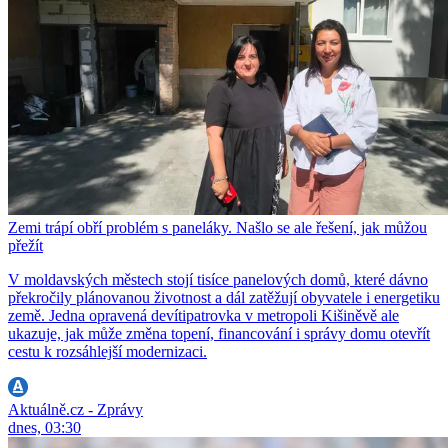
Zemi trápí obří problém s paneláky. Našlo se ale řešení, jak můžou
přežít
V moldavských městech stojí tisíce panelových domů, které dávno
překročily plánovanou životnost a dál zatěžují obyvatele i energetiku
země. Jedna opravená devítipatrovka v metropoli Kišiněvě ale
ukazuje, jak může změna topení, financování i správy domu otevřít
cestu k rozsáhlejší modernizaci.
Aktuálně.cz - Zprávy
dnes, 03:30