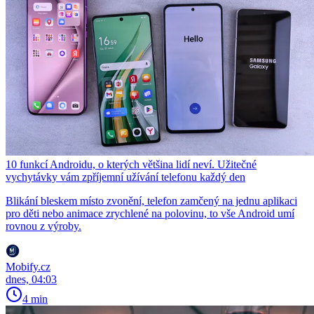
10 funkcí Androidu, o kterých většina lidí neví. Užitečné
vychytávky vám zpříjemní užívání telefonu každý den
Blikání bleskem místo zvonění, telefon zamčený na jednu aplikaci
pro děti nebo animace zrychlené na polovinu, to vše Android umí
rovnou z výroby.
Mobify.cz
dnes, 04:03
4 min