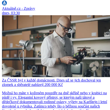
Aktuálně.cz - Zprávy
dnes, 03:30
Za ČSSR byl v každé domácnosti. Dnes už se jich dochoval jen
zlomek a sběratelé nabízejí 200 000 Kč
Možná ho máte v koženém pouzdře na dně skříně nebo v krabici na
půdě i vy. Elegantní kovový přístroj, se kterým naši tátové a
dědečkové dokumentovali rodinné oslavy, výlety na Karlštejn i letní
dovolené u rybníka. Zatímco tehdy šlo o běžnou součást našich