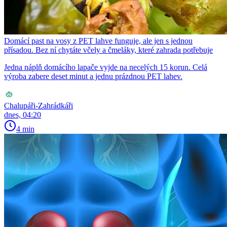
Domácí past na vosy z PET lahve funguje, ale jen s jednou
přísadou. Bez ní chytáte včely a čmeláky, které zahrada potřebuje
Jedna náplň domácího lapače vyjde na necelých 15 korun. Celá
výroba zabere deset minut a jednu prázdnou PET lahev.
Chalupáři-Zahrádkáři
dnes, 04:20
4 min