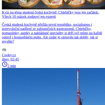
Kvíz na téma studená česká kuchyně: Chlebíčky jsou jen začátek.
Všech 10 otázek zodpoví jen experti
Česká studená kuchyně přežila první republiku, socialismus i
porevoluční nadšení ze zahraničních gastronomií. Chlebíčky,
pomazánky, aspiky a nakládané speciality si drží své místo na každé
oslavě i hospodském pultu. Ale znáte je opravdu tak dobře, jak si
myslíte?
Cooky.cz
dnes, 02:45
2 min