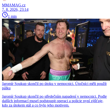
MMAMAG.cz
7. 8. 2026, 23:14
1 min
Jaromír Soukup skončil po útoku v nemocnici. Útočníci měli použít
pálku
Jaromír Soukup skončil po středečním napadení v nemocnici. Podle
dalších informací musel podstoupit operaci a policie nyní zjišťuje,
kdo za útokem stál a co bylo jeho motivem.