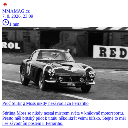
MMAMAG.cz
7. 8. 2026, 23:09
1 min
Proč Stirling Moss nikdy nezávodil za Ferrariho
Stirling Moss se nikdy nestal mistrem světa v královně motorsportu.
Přesto měl britský pilot k titulu několikrát velmi blízko. Stejně to měl
i se závodním postem u Ferrariho.