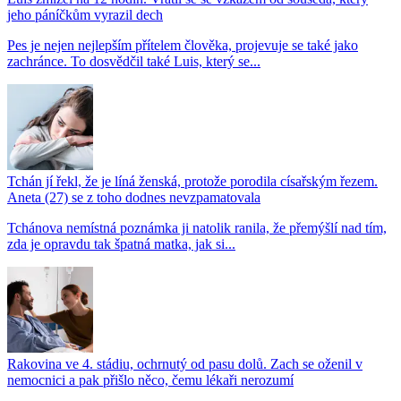
jeho páníčkům vyrazil dech
Pes je nejen nejlepším přítelem člověka, projevuje se také jako
zachránce. To dosvědčil také Luis, který se...
Tchán jí řekl, že je líná ženská, protože porodila císařským řezem.
Aneta (27) se z toho dodnes nevzpamatovala
Tchánova nemístná poznámka ji natolik ranila, že přemýšlí nad tím,
zda je opravdu tak špatná matka, jak si...
Rakovina ve 4. stádiu, ochrnutý od pasu dolů. Zach se oženil v
nemocnici a pak přišlo něco, čemu lékaři nerozumí