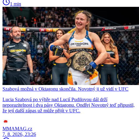
1 min
Szabová možná v Oktagonu skončila. Novotný ji už vidí v UFC
Lucia Szabová po výhře nad Lucií Pudilovou dál drží
neporazitelnost i dva pásy Oktagonu. Ondřej Novotný teď připustil,
že její další zápas už může přijít v UFC.
MMAMAG.cz
7. 8. 2026, 23:26