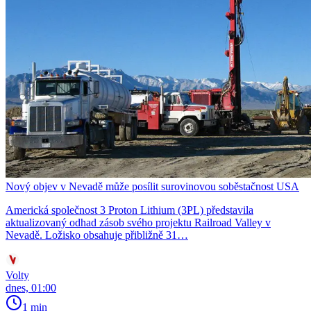
Nový objev v Nevadě může posílit surovinovou soběstačnost USA
Americká společnost 3 Proton Lithium (3PL) představila
aktualizovaný odhad zásob svého projektu Railroad Valley v
Nevadě. Ložisko obsahuje přibližně 31…
Volty
dnes, 01:00
1 min