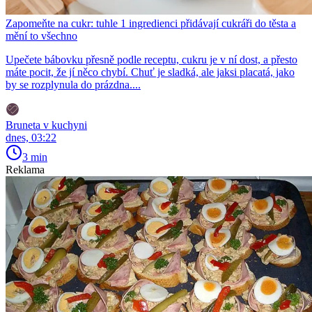
Zapomeňte na cukr: tuhle 1 ingredienci přidávají cukráři do těsta a
mění to všechno
Upečete bábovku přesně podle receptu, cukru je v ní dost, a přesto
máte pocit, že jí něco chybí. Chuť je sladká, ale jaksi placatá, jako
by se rozplynula do prázdna....
Bruneta v kuchyni
dnes, 03:22
3 min
Reklama