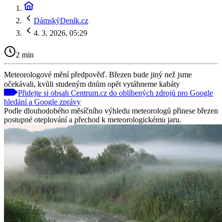
DámskýDeník.cz
4. 3. 2026, 05:29
2 min
Meteorologové mění předpověď. Březen bude jiný než jsme
očekávali, kvůli studeným dnům opět vytáhneme kabáty
Přidejte si obsah Centrum.cz do oblíbených zdrojů pro Google
hledání a Google zprávy
Podle dlouhodobého měsíčního výhledu meteorologů přinese březen
postupné oteplování a přechod k meteorologickému jaru.