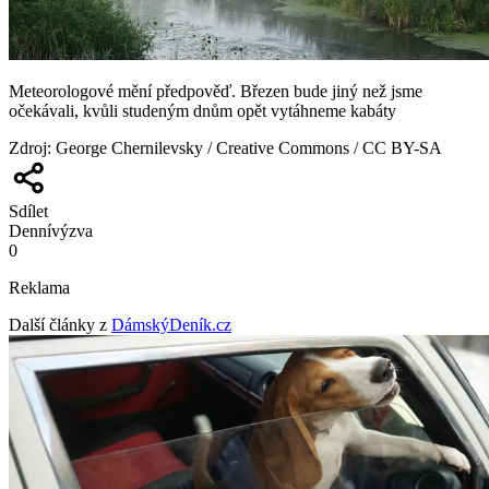
Meteorologové mění předpověď. Březen bude jiný než jsme
očekávali, kvůli studeným dnům opět vytáhneme kabáty
Zdroj
:
George Chernilevsky / Creative Commons / CC BY-SA
Sdílet
Denní
výzva
0
Reklama
Další články z
DámskýDeník.cz