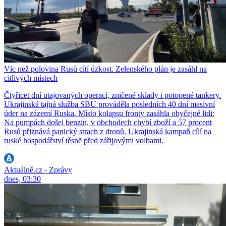
Víc než polovina Rusů cítí úzkost. Zelenského plán je zasáhl na
citlivých místech
Čtyřicet dní utajovaných operací, zničené sklady i potopené tankery.
Ukrajinská tajná služba SBU prováděla posledních 40 dní masivní
úder na zázemí Ruska. Místo kolapsu fronty zasáhla obyčejné lidi:
Na pumpách došel benzin, v obchodech chybí zboží a 57 procent
Rusů přiznává panický strach z dronů. Ukrajinská kampaň cílí na
ruské hospodářství těsně před zářijovými volbami.
Aktuálně.cz - Zprávy
dnes, 03:30