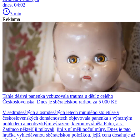
dnes, 04:02
3 min
Reklama
Tahle děsivá panenka vzbuzovala trauma u dětí z celého
Československa. Dnes je sběratelskou raritou za 5 000 Kč
V sedmdesátých a osmdesátých letech minulého století se v
československých domácnostech objevovala panenka s výrazným
pohledem a neobvyklým výrazem, kterou vyráběla Fatra, a.s..
Zatímco někteří ji milovali, jiní z ní měli noční můry. Dnes je tato
hračka vyhledávanou sběratelskou položkou, jejíž cena dosahuje až