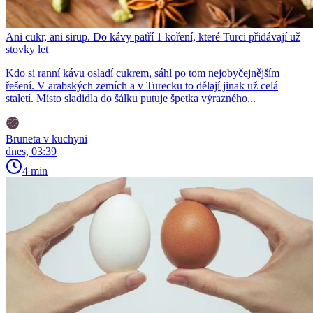
Ani cukr, ani sirup. Do kávy patří 1 koření, které Turci přidávají už
stovky let
Kdo si ranní kávu osladí cukrem, sáhl po tom nejobyčejnějším
řešení. V arabských zemích a v Turecku to dělají jinak už celá
staletí. Místo sladidla do šálku putuje špetka výrazného...
Bruneta v kuchyni
dnes, 03:39
4 min