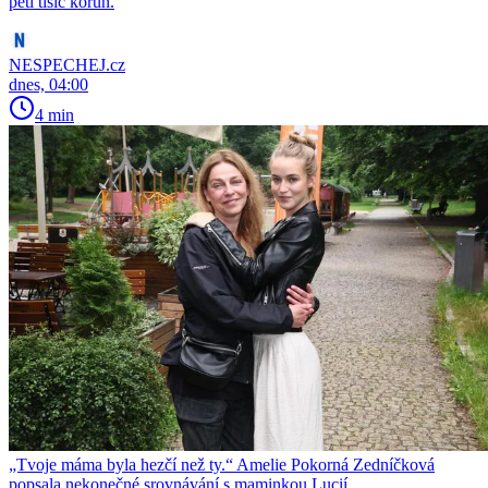
pěti tisíc korun.
NESPECHEJ.cz
dnes, 04:00
4 min
„Tvoje máma byla hezčí než ty.“ Amelie Pokorná Zedníčková
popsala nekonečné srovnávání s maminkou Lucií