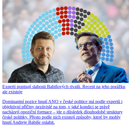
Experti popisují slabosti Babišových rivalů. Recept na jeho porážku
ale existuje
Dominantní pozice hnutí ANO v české politice má podle expertů i
objektivní příčiny nezávislé na tom, v jaké kondici se právě
nacházejí opoziční formace – jde o důsledek dlouhodobé struktury
české politiky. Přesto podle nich existují způsoby, které by mohly
hnutí Andreje Babiše oslabit.