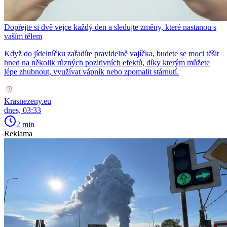
Dopřejte si dvě vejce každý den a sledujte změny, které nastanou s
vaším tělem
Když do jídelníčku zařadíte pravidelně vajíčka, budete se moci těšit
hned na několik různých pozitivních efektů, díky kterým můžete
lépe zhubnout, využívat vápník nebo zpomalit stárnutí.
Krasnezeny.eu
dnes, 03:33
2 min
Reklama