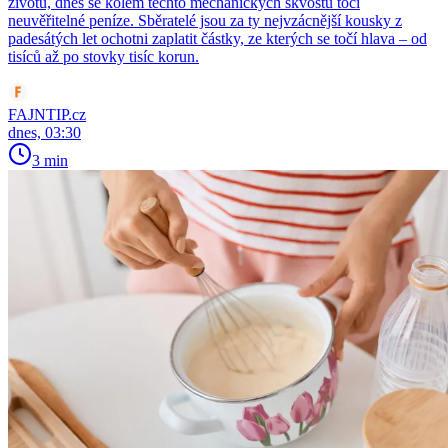
životů, dnes se kolem těchto mechanických skvostů točí
neuvěřitelné peníze. Sběratelé jsou za ty nejvzácnější kousky z
padesátých let ochotni zaplatit částky, ze kterých se točí hlava – od
tisíců až po stovky tisíc korun.
FAJNTIP.cz
dnes, 03:30
3 min