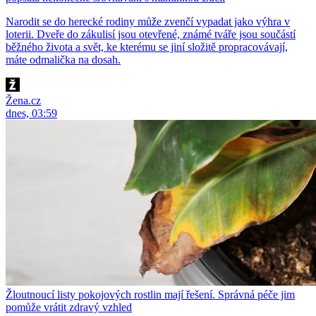
Narodit se do herecké rodiny může zvenčí vypadat jako výhra v
loterii. Dveře do zákulisí jsou otevřené, známé tváře jsou součástí
běžného života a svět, ke kterému se jiní složitě propracovávají,
máte odmalička na dosah.
Žena.cz
dnes, 03:59
Žloutnoucí listy pokojových rostlin mají řešení. Správná péče jim
pomůže vrátit zdravý vzhled