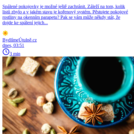
Spálené pokojovky je možné ještě zachránit. Záleží na tom, kolik
listů zbylo a v jakém stavu je kořenový systém. Pěstujete pokojové
rostliny na okenním parapetu? Pak se vám může někdy stát, že
dojde ke spálení jejich...
BydlímeÚtulně.cz
dnes, 03:51
3 min