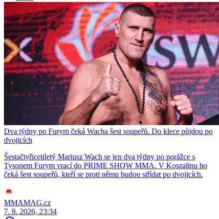
Dva týdny po Furym čeká Wacha šest soupeřů. Do klece půjdou po
dvojicích
Šestačtyřicetiletý Mariusz Wach se jen dva týdny po porážce s
Tysonem Furym vrací do PRIME SHOW MMA. V Koszalinu ho
čeká šest soupeřů, kteří se proti němu budou střídat po dvojicích.
MMAMAG.cz
7. 8. 2026, 23:34