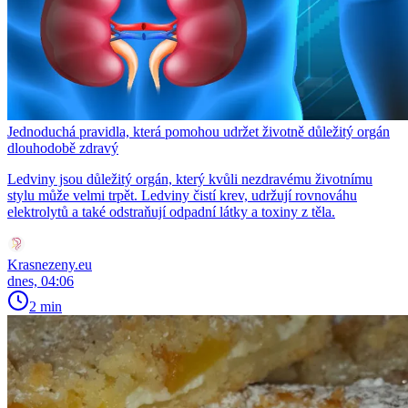
Jednoduchá pravidla, která pomohou udržet životně důležitý orgán
dlouhodobě zdravý
Ledviny jsou důležitý orgán, který kvůli nezdravému životnímu
stylu může velmi trpět. Ledviny čistí krev, udržují rovnováhu
elektrolytů a také odstraňují odpadní látky a toxiny z těla.
Krasnezeny.eu
dnes, 04:06
2 min