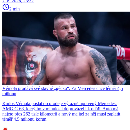
7. 8. 2026, 23:22
2 min
Vémola prodává své slavné „géčko“. Za Mercedes chce téměř 4,5
milionu
Karlos Vémola poslal do prodeje výrazně upravený Mercedes-
AMG G 63, který ho v minulosti doprovázel i k oltáři. Auto má
najeto přes 262 tisíc kilometrů a nový majitel za něj musí zaplatit
téměř 4,5 milionu korun.