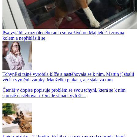
Psa vytáhli z rozpáleného auta sotva živého. Majitelé šli zrovna
kolem a nepřihlásili se
Tchyně si tajně vyrobila klíče a nastěhovala se k nim. Martin jí sbalil
věci a vyměnil zámky. Manželka plakala, ale stála za ním
Čtenář v dopise popisuje problém se svou tchyní, která se k nim
sprostě nastěhovala. On ale situaci vyřešil...
Luis zmizel na 12 hodin. Vrátil se se vzkazem od souseda, který