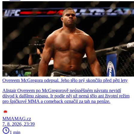
Overeem McGregora odepsal. Jeho tělo prý skončilo před pěti lety
Alistair Overeem po McGregorově neúspěšném návratu nevidí
důvod k dalšímu zápasu. Ir podle něj už nemá tělo ani životní režim
pro špičkové MMA a comeback označil za tah na peníze.
MMAMAG.cz
7. 8. 2026, 23:39
1 min