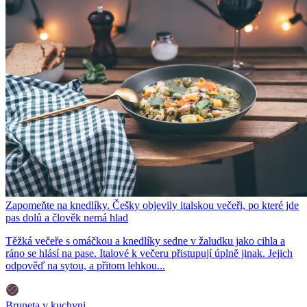
Zapomeňte na knedlíky. Češky objevily italskou večeři, po které jde
pas dolů a člověk nemá hlad
Těžká večeře s omáčkou a knedlíky sedne v žaludku jako cihla a
ráno se hlásí na pase. Italové k večeru přistupují úplně jinak. Jejich
odpověď na sytou, a přitom lehkou...
Bruneta v kuchyni