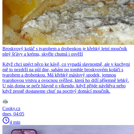
Broskvový koláč s tvarohem a drobenkou je křehký letní moučník
plný šťávy a krému, skvěle chutná i osvěží
Když chci upéct něco ke kávě, co vypadá slavnostně, ale v kuchyni
mě to nezdrží na půl dne, sahám po tomhle broskvovém koláči s
tvarohem a drobenkou. Má křehký máslový spodek, jemnou
tvarohovou vrstvu a ovocnou svěžest, která ho drží příjemně lehký.
U nás doma se peče hlavně o víkendu, když přijde návštěva nebo
když prostě dostaneme chuť na poctivý domácí moučník.
Cooky.cz
dnes, 04:05
4 min