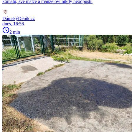
kómatu, své matce a manželovi nikdy neodpustí.
DámskýDeník.cz
dnes, 16:56
2 min