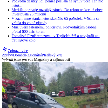
Podvedla desítky lidí, peníze posílala na synův účet. Ten nic
netušil
Merklín opravuje rozsáhlý zámek. Do rekonstrukce už obec
investovala 25 milionů
V záchranné stanici letos skončilo 65 poštolek. Většina se
vrátila do volné přírody
Muž uvěřil falešnému policistovi. Podvodníkům osobně
předal 600 tisíc korun
Fotbalisté Plzně remizovali v Teplicích 5:5 a nevyhráli ani
třetí ligové kolo
Zobrazit více
Zprávy
Domácí
Regionální
Plzeňský kraj
Vybrali jsme pro vás
Magazíny a zajímavosti