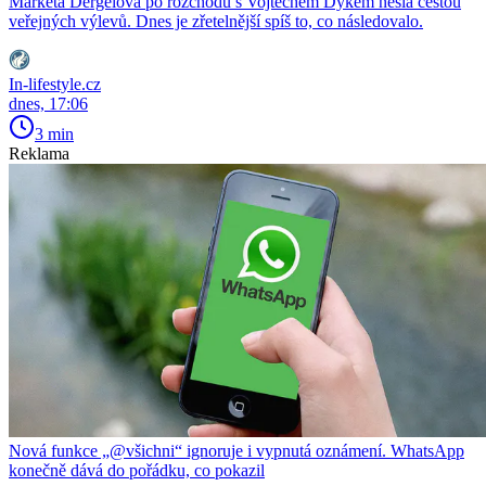
Markéta Děrgelová po rozchodu s Vojtěchem Dykem nešla cestou
veřejných výlevů. Dnes je zřetelnější spíš to, co následovalo.
In-lifestyle.cz
dnes, 17:06
3 min
Reklama
Nová funkce „@všichni“ ignoruje i vypnutá oznámení. WhatsApp
konečně dává do pořádku, co pokazil