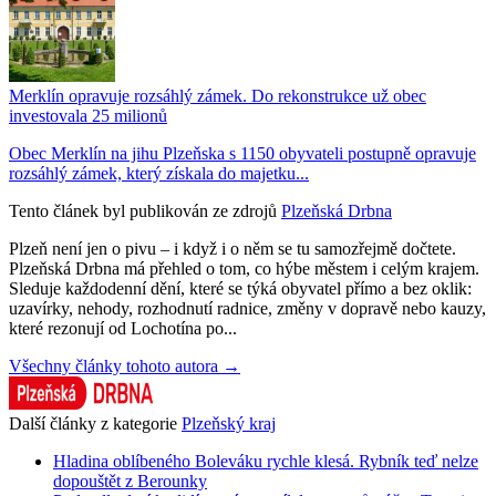
Merklín opravuje rozsáhlý zámek. Do rekonstrukce už obec
investovala 25 milionů
Obec Merklín na jihu Plzeňska s 1150 obyvateli postupně opravuje
rozsáhlý zámek, který získala do majetku...
Tento článek byl publikován ze zdrojů
Plzeňská Drbna
Plzeň není jen o pivu – i když i o něm se tu samozřejmě dočtete.
Plzeňská Drbna má přehled o tom, co hýbe městem i celým krajem.
Sleduje každodenní dění, které se týká obyvatel přímo a bez oklik:
uzavírky, nehody, rozhodnutí radnice, změny v dopravě nebo kauzy,
které rezonují od Lochotína po...
Všechny články tohoto autora →
Další články z kategorie
Plzeňský kraj
Hladina oblíbeného Boleváku rychle klesá. Rybník teď nelze
dopouštět z Berounky