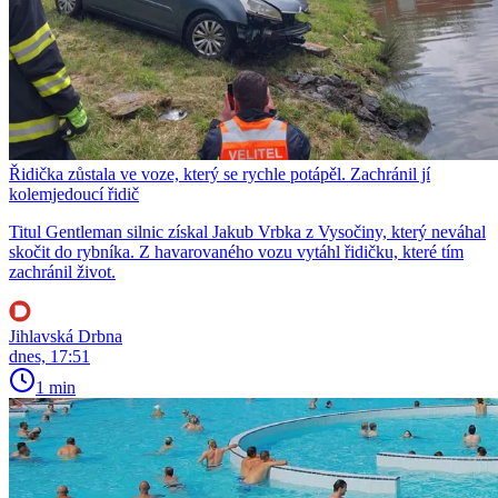
Řidička zůstala ve voze, který se rychle potápěl. Zachránil jí
kolemjedoucí řidič
Titul Gentleman silnic získal Jakub Vrbka z Vysočiny, který neváhal
skočit do rybníka. Z havarovaného vozu vytáhl řidičku, které tím
zachránil život.
Jihlavská Drbna
dnes, 17:51
1 min