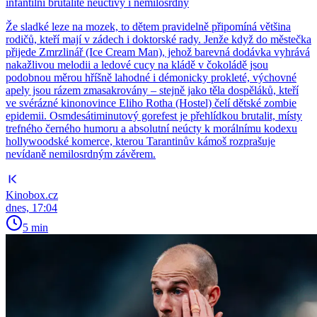
infantilní brutalitě neuctivý i nemilosrdný
Že sladké leze na mozek, to dětem pravidelně připomíná většina
rodičů, kteří mají v zádech i doktorské rady. Jenže když do městečka
přijede Zmrzlinář (Ice Cream Man), jehož barevná dodávka vyhrává
nakažlivou melodii a ledové cucy na kládě v čokoládě jsou
podobnou měrou hříšně lahodné i démonicky prokleté, výchovné
apely jsou rázem zmasakrovány – stejně jako těla dospěláků, kteří
ve svérázné kinonovince Eliho Rotha (Hostel) čelí dětské zombie
epidemii. Osmdesátiminutový gorefest je přehlídkou brutalit, místy
trefného černého humoru a absolutní neúcty k morálnímu kodexu
hollywoodské komerce, kterou Tarantinův kámoš rozprašuje
nevídaně nemilosrdným závěrem.
Kinobox.cz
dnes, 17:04
5 min