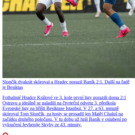
Slončík dvakrát skóroval a Hradec porazil Baník 2:1. Další na řadě
je Besiktas
Fotbalisté Hradce Králové ve 3. kole první ligy porazili doma 2:1
Ostravu a ideálně se naladili na čtvrteční odvetu 3. předkola
Evropské ligy na hřišti Besiktase Istanbul. V 27. a 63. minutě
skóroval Tom Slončík, za hosty se prosadil jen Matěj Chaluš na
začátku druhého poločasu. V tu dobu už hrál Baník v oslabení po
vyloučení Jevhenije Skyby ze 43. minuty.