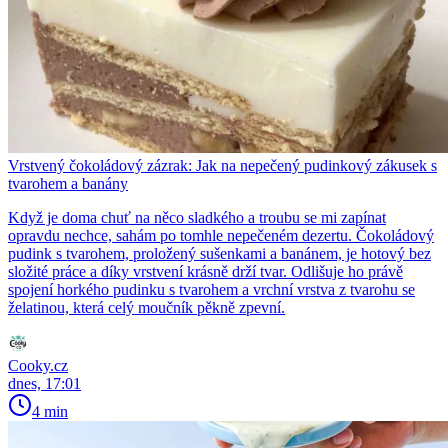
Vrstvený čokoládový zázrak: Jak na nepečený pudinkový zákusek s
tvarohem a banány
Když je doma chuť na něco sladkého a troubu se mi zapínat
opravdu nechce, sahám po tomhle nepečeném dezertu. Čokoládový
pudink s tvarohem, proložený sušenkami a banánem, je hotový bez
složité práce a díky vrstvení krásně drží tvar. Odlišuje ho právě
spojení horkého pudinku s tvarohem a vrchní vrstva z tvarohu se
želatinou, která celý moučník pěkně zpevní.
Cooky.cz
dnes, 17:01
4 min