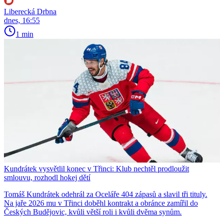
Liberecká Drbna
dnes, 16:55
1 min
Kundrátek vysvětlil konec v Třinci: Klub nechtěl prodloužit
smlouvu, rozhodl hokej dětí
Tomáš Kundrátek odehrál za Oceláře 404 zápasů a slavil tři tituly.
Na jaře 2026 mu v Třinci doběhl kontrakt a obránce zamířil do
Českých Budějovic, kvůli větší roli i kvůli dvěma synům.