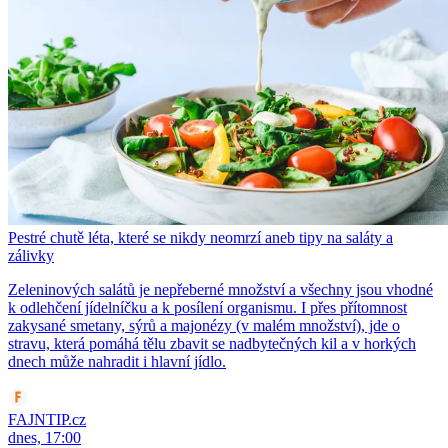
Pestré chutě léta, které se nikdy neomrzí aneb tipy na saláty a
zálivky
Zeleninových salátů je nepřeberné množství a všechny jsou vhodné
k odlehčení jídelníčku a k posílení organismu. I přes přítomnost
zakysané smetany, sýrů a majonézy (v malém množství), jde o
stravu, která pomáhá tělu zbavit se nadbytečných kil a v horkých
dnech může nahradit i hlavní jídlo.
FAJNTIP.cz
dnes, 17:00