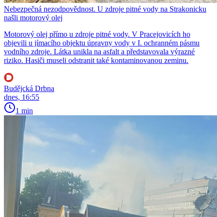
Nebezpečná nezodpovědnost. U zdroje pitné vody na Strakonicku
našli motorový olej
Motorový olej přímo u zdroje pitné vody. V Pracejovicích ho
objevili u jímacího objektu úpravny vody v I. ochranném pásmu
vodního zdroje. Látka unikla na asfalt a představovala výrazné
riziko. Hasiči museli odstranit také kontaminovanou zeminu.
Budějcká Drbna
dnes, 16:55
1 min