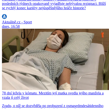
posledních týdnech opakovaně vyjadřuje nebývalou rezignaci. Blíží
se rychlý konec kariéry nejúspěšnějšího hráče historie?
Aktuálně.cz - Sport
dnes, 16:58
78 dní ležela v kómatu. Mezitím její matka svedla jejího manžela a
vzala jí celý život
Zradu, o níž se dozvěděla po probuzení z osmasedmdesátidenního