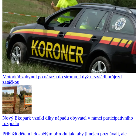
Motorkář zahynul po nárazu do stromu, když nezvládl průjezd
zatáčkou
Nový Ekopark vznikl díky nápadu obyvatel v rámci participativního
rozpočtu
Přiblížit dětem i dospělým přírodu tak, aby ji nejen poznávali, ale