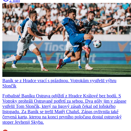
2 min
Baník se z Hradce vrací s prázdnou. Votrokům vystřelil výhru
Slončík
Fotbalisté Baníku Ostrava odjíždí z Hradce Králové bez bodů. S
Votroky prohráli Ostravané potřetí za sebou. Dva góly jim v zápase
vstřelil Tom Slončík, který na ligový zásah čekal od loňského
listopadu. Za Baník se trefil Matěj Chaluš. Zápas ovlivnila také
červená karta, kterou na konci prvního poločasu dostal ostravský
stoper Jevhenij Skyba.