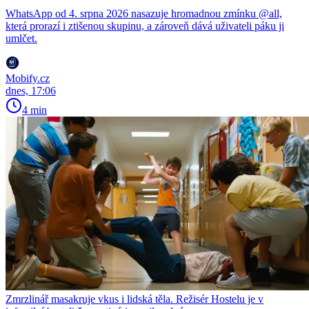
WhatsApp od 4. srpna 2026 nasazuje hromadnou zmínku @all,
která prorazí i ztišenou skupinu, a zároveň dává uživateli páku ji
umlčet.
Mobify.cz
dnes, 17:06
4 min
Zmrzlinář masakruje vkus i lidská těla. Režisér Hostelu je v