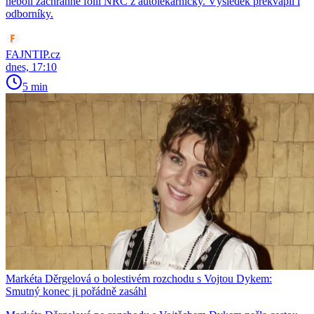
neboli záchranné fólii NRC z autolékárničky. Výsledek překvapil i
odborníky.
FAJNTIP.cz
dnes, 17:10
5 min
Markéta Děrgelová o bolestivém rozchodu s Vojtou Dykem:
Smutný konec ji pořádně zasáhl