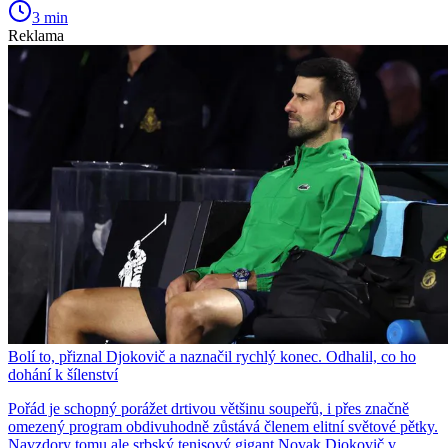
3 min
Reklama
Bolí to, přiznal Djokovič a naznačil rychlý konec. Odhalil, co ho
dohání k šílenství
Pořád je schopný porážet drtivou většinu soupeřů, i přes značně
omezený program obdivuhodně zůstává členem elitní světové pětky.
Navzdory tomu ale srbský tenisový gigant Novak Djokovič v