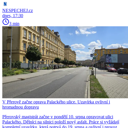
NESPECHEJ.cz
dnes, 17:30
3 min
V Přerově začne oprava Palackého ulice. Uzavírka ovlivní i
hromadnou dopravu
Přerovský magistrát začne v pondělí 10. srpna opravovat ulici
Palackého. Dělníci na silnici položí nový asfalt. Práce si vyžádají
kompletní uzavírku, která potrvá do 19. srpna a ovlivní i provoz