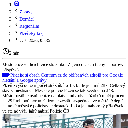
Zprávy
Domácí
Regionální
Plzeňský kraj
7. 7. 2026, 05:35
2 min
Město chce v ulicích více strážníků. Zájemce láká i tučný náborový
příspěvek
Přidejte si obsah Centrum.cz do oblíbených zdrojů pro Google
hledání a Google zprávy
Plzeň zvýší od září počet strážníků o 15, bude jich mít 287. Celkový
stav zaměstnanců Městské policie Plzeň se tak zvedne na 348.
Město posílí letošní peníze na platy a odvody strážníků o pět procent
na 297 milionů korun. Cílem je zvýšit bezpečnost ve městě. Adeptů
na nové městské policisty je dostatek. Láká je i náborový příspěvek
ve stejné výši, jaký nabízí Policie ČR.