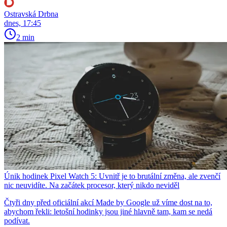
Ostravská Drbna
dnes, 17:45
2 min
Únik hodinek Pixel Watch 5: Uvnitř je to brutální změna, ale zvenčí
nic neuvidíte. Na začátek procesor, který nikdo neviděl
Čtyři dny před oficiální akcí Made by Google už víme dost na to,
abychom řekli: letošní hodinky jsou jiné hlavně tam, kam se nedá
podívat.