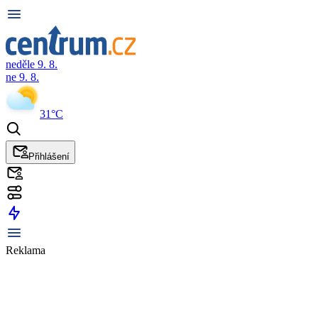
neděle 9. 8.
ne 9. 8.
31°C
Přihlášení
Reklama