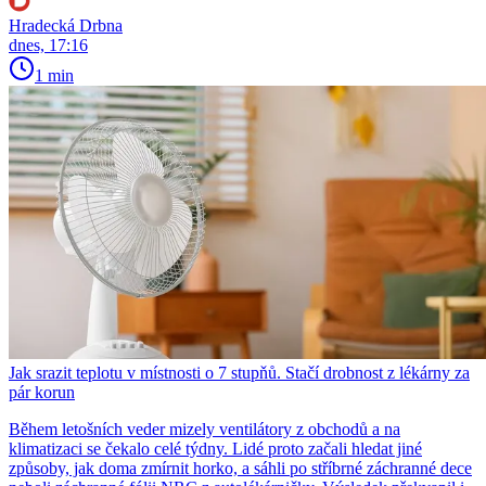
Hradecká Drbna
dnes, 17:16
1 min
Jak srazit teplotu v místnosti o 7 stupňů. Stačí drobnost z lékárny za
pár korun
Během letošních veder mizely ventilátory z obchodů a na
klimatizaci se čekalo celé týdny. Lidé proto začali hledat jiné
způsoby, jak doma zmírnit horko, a sáhli po stříbrné záchranné dece