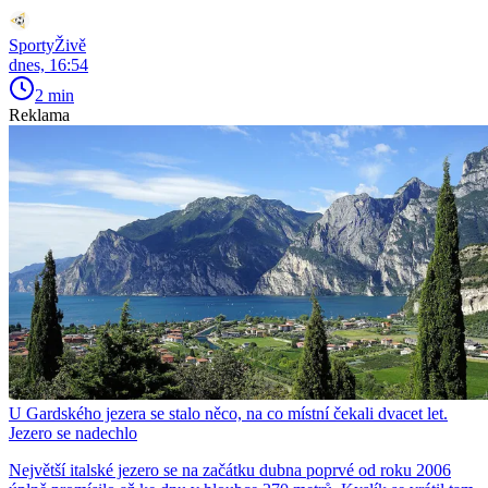
SportyŽivě
dnes, 16:54
2 min
Reklama
U Gardského jezera se stalo něco, na co místní čekali dvacet let.
Jezero se nadechlo
Největší italské jezero se na začátku dubna poprvé od roku 2006