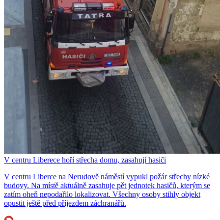
V centru Liberece hoří střecha domu, zasahují hasiči
V centru Liberce na Nerudově náměstí vypukl požár střechy nízké
budovy. Na místě aktuálně zasahuje pět jednotek hasičů, kterým se
zatím oheň nepodařilo lokalizovat. Všechny osoby stihly objekt
opustit ještě před příjezdem záchranářů.