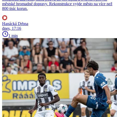
městské hromadné dopravy. Rekonstrukce vyjde město na více než
800 tisíc korun.
Hanácká Drbna
dnes, 17:16
1 min