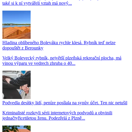
také si k ní vytvářeli vztah má nový...
Hladina oblíbeného Boleváku rychle klesá. Rybník teď nelze
dopouštět z Berounky
Velký Bolevecký rybník, největší plzeňská rekreační plocha, má
vinou výparu ve vedrech zhruba o 40...
Podvedla desítky lidí, peníze posílala na synův účet. Ten nic netušil
Kriminalisté rozkryli sérii internetových podvodů a obvinili
jednačtyřicetiletou ženu. Podezřelá z Plzně...