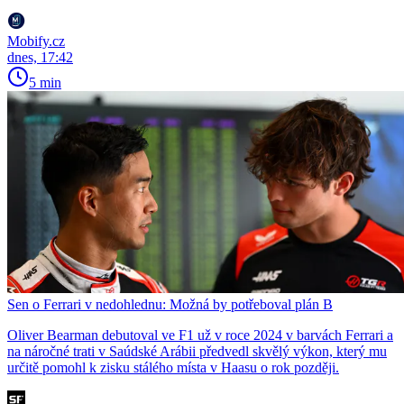
Mobify.cz
dnes, 17:42
5 min
Sen o Ferrari v nedohlednu: Možná by potřeboval plán B
Oliver Bearman debutoval ve F1 už v roce 2024 v barvách Ferrari a
na náročné trati v Saúdské Arábii předvedl skvělý výkon, který mu
určitě pomohl k zisku stálého místa v Haasu o rok později.