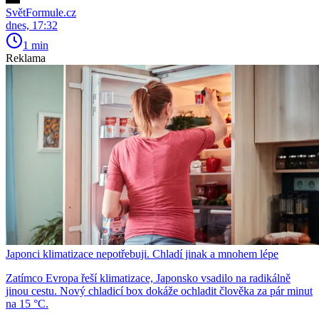
SvětFormule.cz
dnes, 17:32
1 min
Reklama
Japonci klimatizace nepotřebuji. Chladí jinak a mnohem lépe
Zatímco Evropa řeší klimatizace, Japonsko vsadilo na radikálně
jinou cestu. Nový chladicí box dokáže ochladit člověka za pár minut
na 15 °C.