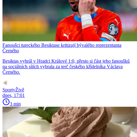
Fanoušci tureckého Besiktase kritizují bývalého reprezentanta
Černého
Beşiktaş vyhrál v Hradci Králové 1:0, přesto si část jeho fanoušků
na sociálních sítích vybrala za terč českého křídelníka Václava
Černého.
SportyŽivě
dnes, 17:01
3 min