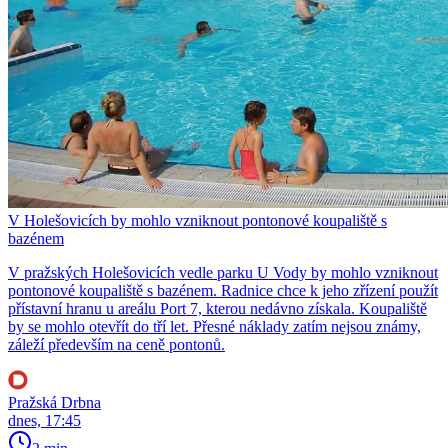
V Holešovicích by mohlo vzniknout pontonové koupaliště s
bazénem
V pražských Holešovicích vedle parku U Vody by mohlo vzniknout
pontonové koupaliště s bazénem. Radnice chce k jeho zřízení použít
přístavní hranu u areálu Port 7, kterou nedávno získala. Koupaliště
by se mohlo otevřít do tří let. Přesné náklady zatím nejsou známy,
záleží především na ceně pontonů.
Pražská Drbna
dnes, 17:45