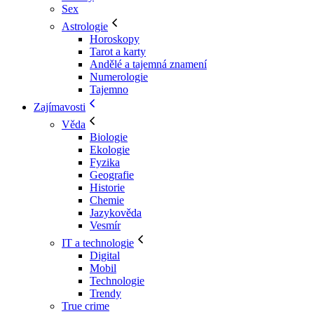
Sex
Astrologie
Horoskopy
Tarot a karty
Andělé a tajemná znamení
Numerologie
Tajemno
Zajímavosti
Věda
Biologie
Ekologie
Fyzika
Geografie
Historie
Chemie
Jazykověda
Vesmír
IT a technologie
Digital
Mobil
Technologie
Trendy
True crime