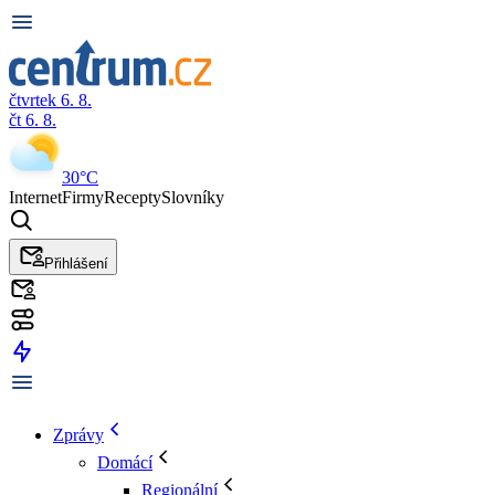
čtvrtek 6. 8.
čt 6. 8.
30°C
Internet
Firmy
Recepty
Slovníky
Přihlášení
Zprávy
Domácí
Regionální