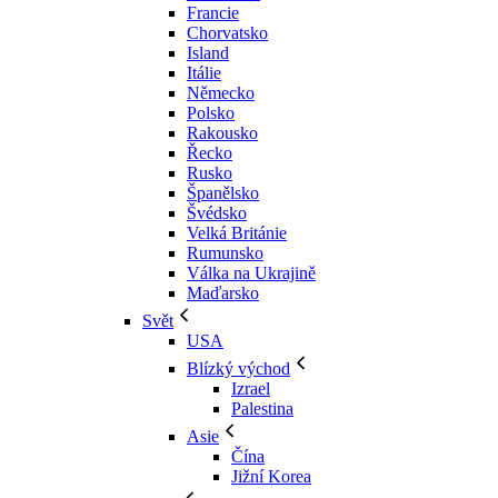
Francie
Chorvatsko
Island
Itálie
Německo
Polsko
Rakousko
Řecko
Rusko
Španělsko
Švédsko
Velká Británie
Rumunsko
Válka na Ukrajině
Maďarsko
Svět
USA
Blízký východ
Izrael
Palestina
Asie
Čína
Jižní Korea