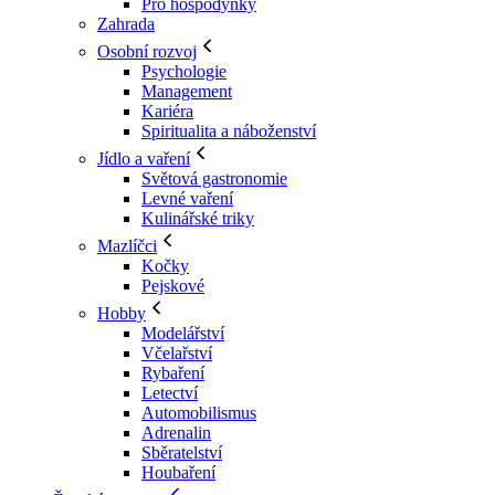
Pro hospodyňky
Zahrada
Osobní rozvoj
Psychologie
Management
Kariéra
Spiritualita a náboženství
Jídlo a vaření
Světová gastronomie
Levné vaření
Kulinářské triky
Mazlíčci
Kočky
Pejskové
Hobby
Modelářství
Včelařství
Rybaření
Letectví
Automobilismus
Adrenalin
Sběratelství
Houbaření