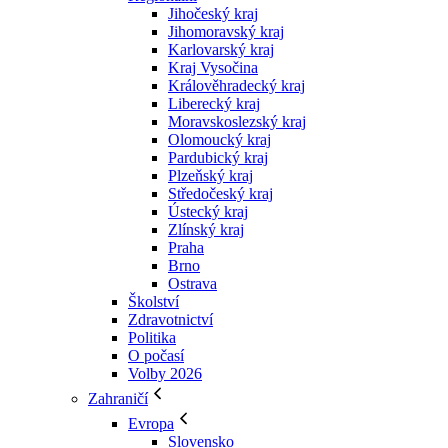
Jihočeský kraj
Jihomoravský kraj
Karlovarský kraj
Kraj Vysočina
Králověhradecký kraj
Liberecký kraj
Moravskoslezský kraj
Olomoucký kraj
Pardubický kraj
Plzeňský kraj
Středočeský kraj
Ústecký kraj
Zlínský kraj
Praha
Brno
Ostrava
Školství
Zdravotnictví
Politika
O počasí
Volby 2026
Zahraničí
Evropa
Slovensko