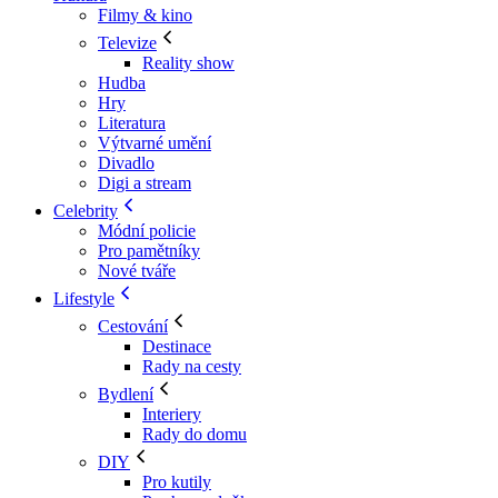
Filmy & kino
Televize
Reality show
Hudba
Hry
Literatura
Výtvarné umění
Divadlo
Digi a stream
Celebrity
Módní policie
Pro pamětníky
Nové tváře
Lifestyle
Cestování
Destinace
Rady na cesty
Bydlení
Interiery
Rady do domu
DIY
Pro kutily