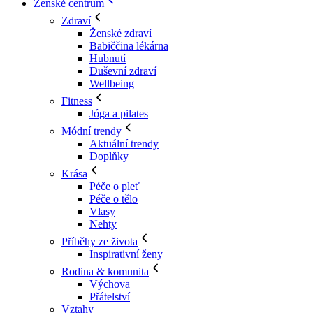
Ženské centrum
Zdraví
Ženské zdraví
Babiččina lékárna
Hubnutí
Duševní zdraví
Wellbeing
Fitness
Jóga a pilates
Módní trendy
Aktuální trendy
Doplňky
Krása
Péče o pleť
Péče o tělo
Vlasy
Nehty
Příběhy ze života
Inspirativní ženy
Rodina & komunita
Výchova
Přátelství
Vztahy