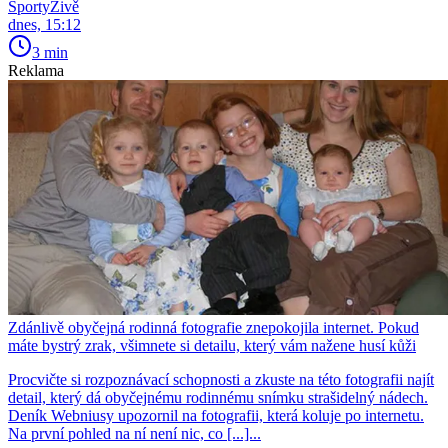
SportyŽivě
dnes, 15:12
3 min
Reklama
Zdánlivě obyčejná rodinná fotografie znepokojila internet. Pokud
máte bystrý zrak, všimnete si detailu, který vám nažene husí kůži
Procvičte si rozpoznávací schopnosti a zkuste na této fotografii najít
detail, který dá obyčejnému rodinnému snímku strašidelný nádech.
Deník Webniusy upozornil na fotografii, která koluje po internetu.
Na první pohled na ní není nic, co [...]...