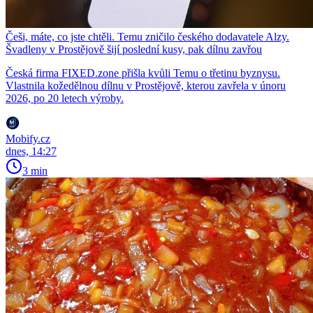
Češi, máte, co jste chtěli. Temu zničilo českého dodavatele Alzy.
Švadleny v Prostějově šijí poslední kusy, pak dílnu zavřou
Česká firma FIXED.zone přišla kvůli Temu o třetinu byznysu.
Vlastnila kožedělnou dílnu v Prostějově, kterou zavřela v únoru
2026, po 20 letech výroby.
Mobify.cz
dnes, 14:27
3 min