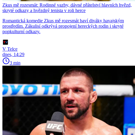
Zkus mě rozesmát: Rodinné vazby, dávné přátelství hlavních hvězd,
skryté odkazy a hvězdný tenista v roli herce
Romantická komedie Zkus mě rozesmát baví diváky havajským
prostředím. Zákulisí odkrývá propojení hereckých rodin i skryté
popkulturní odkazy.
V Telce
dnes, 14:29
3 min