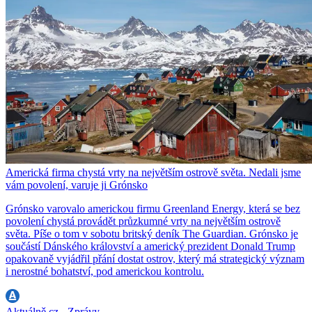
Americká firma chystá vrty na největším ostrově světa. Nedali jsme
vám povolení, varuje ji Grónsko
Grónsko varovalo americkou firmu Greenland Energy, která se bez
povolení chystá provádět průzkumné vrty na největším ostrově
světa. Píše o tom v sobotu britský deník The Guardian. Grónsko je
součástí Dánského království a americký prezident Donald Trump
opakovaně vyjádřil přání dostat ostrov, který má strategický význam
i nerostné bohatství, pod americkou kontrolu.
Aktuálně.cz - Zprávy