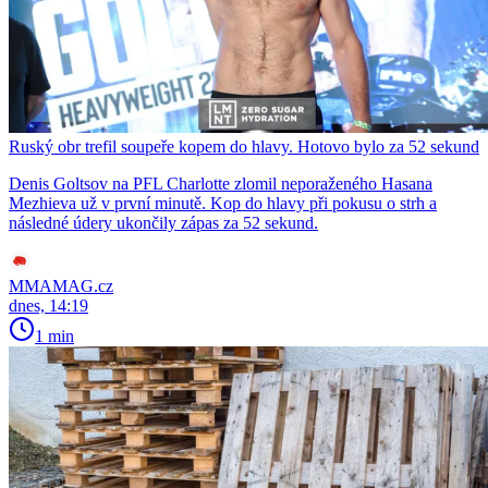
Ruský obr trefil soupeře kopem do hlavy. Hotovo bylo za 52 sekund
Denis Goltsov na PFL Charlotte zlomil neporaženého Hasana
Mezhieva už v první minutě. Kop do hlavy při pokusu o strh a
následné údery ukončily zápas za 52 sekund.
MMAMAG.cz
dnes, 14:19
1 min