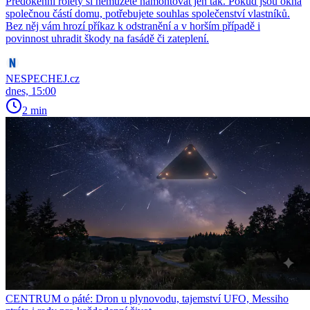
Předokenní rolety si nemůžete namontovat jen tak. Pokud jsou okna
společnou částí domu, potřebujete souhlas společenství vlastníků.
Bez něj vám hrozí příkaz k odstranění a v horším případě i
povinnost uhradit škody na fasádě či zateplení.
NESPECHEJ.cz
dnes, 15:00
2 min
CENTRUM o páté: Dron u plynovodu, tajemství UFO, Messiho