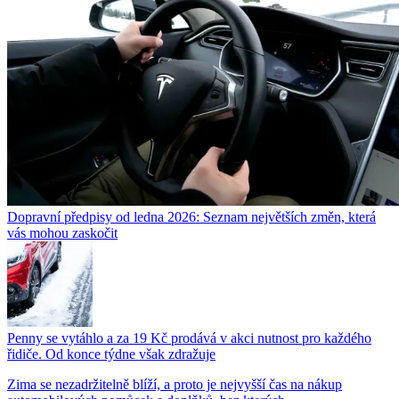
Dopravní předpisy od ledna 2026: Seznam největších změn, která
vás mohou zaskočit
Penny se vytáhlo a za 19 Kč prodává v akci nutnost pro každého
řidiče. Od konce týdne však zdražuje
Zima se nezadržitelně blíží, a proto je nejvyšší čas na nákup