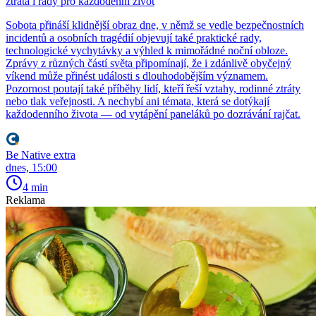
ztráta i rady pro každodenní život
Sobota přináší klidnější obraz dne, v němž se vedle bezpečnostních
incidentů a osobních tragédií objevují také praktické rady,
technologické vychytávky a výhled k mimořádné noční obloze.
Zprávy z různých částí světa připomínají, že i zdánlivě obyčejný
víkend může přinést události s dlouhodobějším významem.
Pozornost poutají také příběhy lidí, kteří řeší vztahy, rodinné ztráty
nebo tlak veřejnosti. A nechybí ani témata, která se dotýkají
každodenního života — od vytápění paneláků po dozrávání rajčat.
Be Native extra
dnes, 15:00
4 min
Reklama