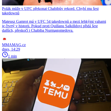
Polák může v UFC překonat Chabibův rekord. Chybí mu šest
takedownů
Mateusz Gamrot má v UFC 54 takedownů a mezi lehkými vahami
je čtvrtý v historii. Pokud proti Quillanu Salkilldovi přidá šest
dalších, přeskočí i Chabiba Nurmagomedova.
MMAMAG.cz
dnes, 14:29
1 min