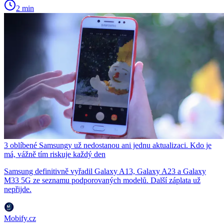
2 min
3 oblíbené Samsungy už nedostanou ani jednu aktualizaci. Kdo je
má, vážně tím riskuje každý den
Samsung definitivně vyřadil Galaxy A13, Galaxy A23 a Galaxy
M33 5G ze seznamu podporovaných modelů. Další záplata už
nepřijde.
Mobify.cz