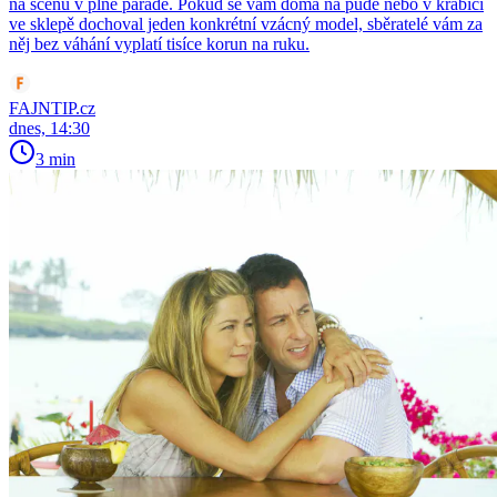
na scénu v plné parádě. Pokud se vám doma na půdě nebo v krabici
ve sklepě dochoval jeden konkrétní vzácný model, sběratelé vám za
něj bez váhání vyplatí tisíce korun na ruku.
FAJNTIP.cz
dnes, 14:30
3 min