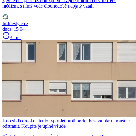
zjevně četl jako běžnou zprávu. Nejde přitom o první střet s
médiem, s nímž vede dlouhodobě napjatý vztah.
In-lifestyle.cz
dnes, 15:04
3 min
Kdo si dá do oken tento typ rolet proti horku bez souhlasu, musí je
odstranit. Koupíte je úplně všude