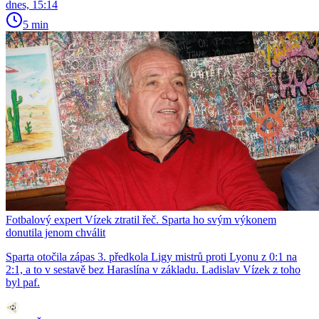
dnes, 15:14
5 min
Fotbalový expert Vízek ztratil řeč. Sparta ho svým výkonem
donutila jenom chválit
Sparta otočila zápas 3. předkola Ligy mistrů proti Lyonu z 0:1 na
2:1, a to v sestavě bez Haraslína v základu. Ladislav Vízek z toho
byl paf.