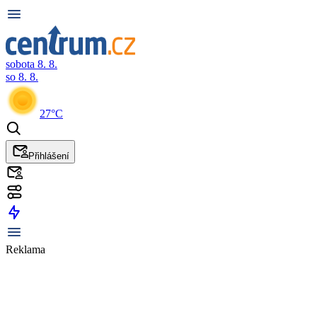
sobota 8. 8.
so 8. 8.
27°C
Přihlášení
Reklama