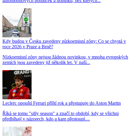
automobilových pomůcek a doplňků, bez kterých...
Kdy budou v Česku zavedeny nízkoemisní zóny: Co se chystá v
roce 2026 v Praze a Brně?
Nízkoemisní zóny nejsou žádnou novinkou, v mnoha evropských
zemích jsou zavedeny již několik let. V naší...
Leclerc opouští Ferrari příští rok a přestupuje do Aston Martin
Říká se tomu "silly season" a značí to období, kdy se všichni
předbíhají v názorech, kdo a kam přestoupí....