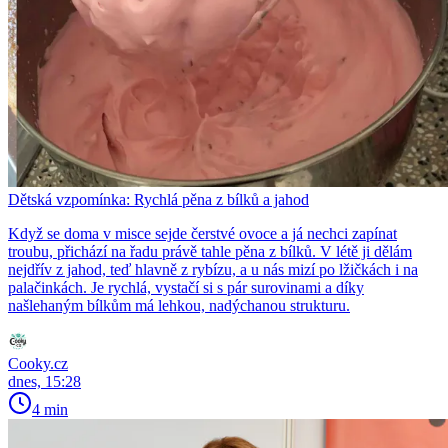
Dětská vzpomínka: Rychlá pěna z bílků a jahod
Když se doma v misce sejde čerstvé ovoce a já nechci zapínat
troubu, přichází na řadu právě tahle pěna z bílků. V létě ji dělám
nejdřív z jahod, teď hlavně z rybízu, a u nás mizí po lžičkách i na
palačinkách. Je rychlá, vystačí si s pár surovinami a díky
našlehaným bílkům má lehkou, nadýchanou strukturu.
Cooky.cz
dnes, 15:28
4 min