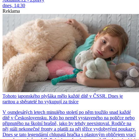
dnes, 14:30
Reklama
Tohoto japonského plyšáka mělo každé dítě v ČSSR. Dnes je
raritou a sběratelé ho vykupují za tisíce
V osmdesátých letech minulého století po něm toužilo snad každé
dítě v Československu. Kdo ho neměl vystaveného na poličce nebo
připnutého na školní brašně, jako by tehdy neexistoval. Rodiče na
něj stáli nekonečné fronty a platili za něj těžce vydobytými poukazy.
Dnes se tato legendární chlupatá hračka s plastovým obličejem vrací