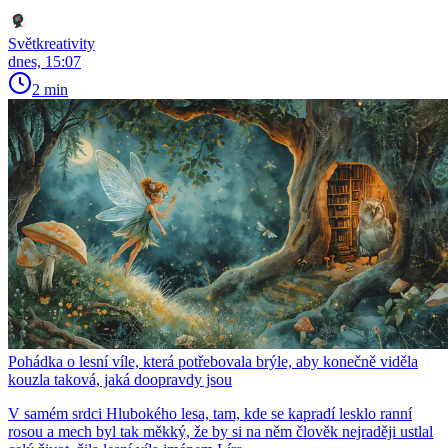
Světkreativity
dnes, 15:07
2 min
Pohádka o lesní víle, která potřebovala brýle, aby konečně viděla
kouzla taková, jaká doopravdy jsou
V samém srdci Hlubokého lesa, tam, kde se kapradí lesklo ranní
rosou a mech byl tak měkký, že by si na něm člověk nejraději ustlal