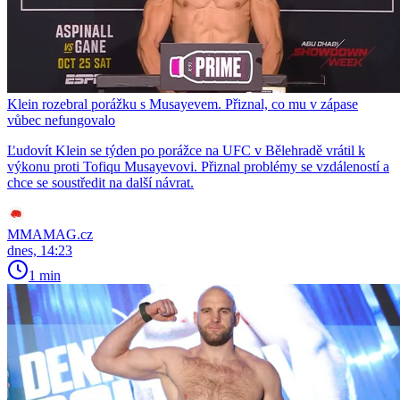
Klein rozebral porážku s Musayevem. Přiznal, co mu v zápase
vůbec nefungovalo
Ľudovít Klein se týden po porážce na UFC v Bělehradě vrátil k
výkonu proti Tofiqu Musayevovi. Přiznal problémy se vzdáleností a
chce se soustředit na další návrat.
MMAMAG.cz
dnes, 14:23
1 min