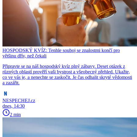
HOSPODSKÝ KVÍZ: Tenhle souboj se znalostmi končí pro
většinu dřív, než čekali
Připravte se na náš hospodský kvíz plný zábavy. Deset otázek z
různých oblastí prověří vaši bystrost a všeobecný přehled. Ukažte,
co ve vás je, a nenechte se zaskočit. Je čas odhalit skryté vědomosti
a zazářit.
NESPECHEJ.cz
dnes, 14:30
2 min