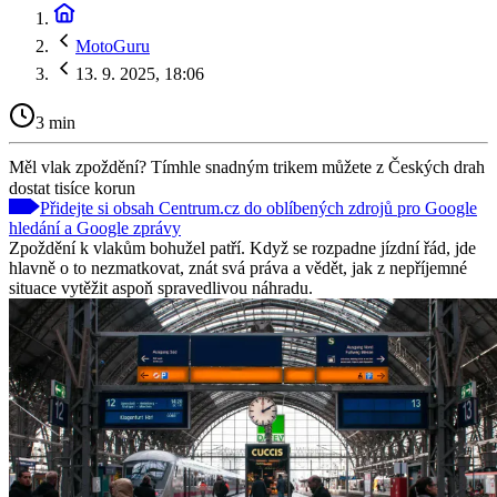
MotoGuru
13. 9. 2025, 18:06
3 min
Měl vlak zpoždění? Tímhle snadným trikem můžete z Českých drah
dostat tisíce korun
Přidejte si obsah Centrum.cz do oblíbených zdrojů pro Google
hledání a Google zprávy
Zpoždění k vlakům bohužel patří. Když se rozpadne jízdní řád, jde
hlavně o to nezmatkovat, znát svá práva a vědět, jak z nepříjemné
situace vytěžit aspoň spravedlivou náhradu.