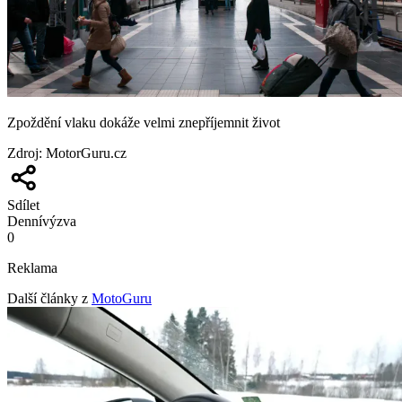
Zpoždění vlaku dokáže velmi znepříjemnit život
Zdroj
:
MotorGuru.cz
Sdílet
Denní
výzva
0
Reklama
Další články z
MotoGuru