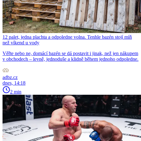
12 palet, jedna plachta a odpoledne volna. Tenhle bazén stojí míň
než víkend u vody
Věřte nebo ne, domácí bazén se dá postavit i jinak, než jen nákupem
v obchodech – levně, jednoduše a klidně během jednoho odpoledne.
adbz.cz
dnes, 14:18
2 min