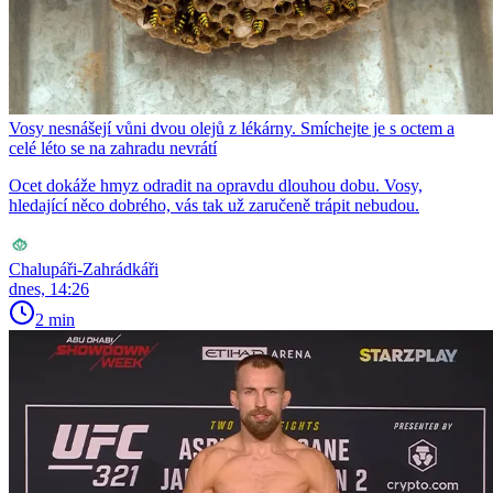
Vosy nesnášejí vůni dvou olejů z lékárny. Smíchejte je s octem a
celé léto se na zahradu nevrátí
Ocet dokáže hmyz odradit na opravdu dlouhou dobu. Vosy,
hledající něco dobrého, vás tak už zaručeně trápit nebudou.
Chalupáři-Zahrádkáři
dnes, 14:26
2 min