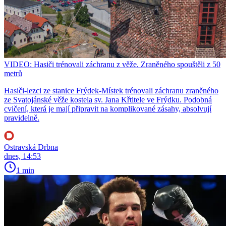
VIDEO: Hasiči trénovali záchranu z věže. Zraněného spouštěli z 50
metrů
Hasiči-lezci ze stanice Frýdek-Místek trénovali záchranu zraněného
ze Svatojánské věže kostela sv. Jana Křtitele ve Frýdku. Podobná
cvičení, která je mají připravit na komplikované zásahy, absolvují
pravidelně.
Ostravská Drbna
dnes, 14:53
1 min