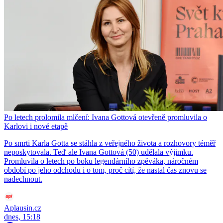
Po letech prolomila mlčení: Ivana Gottová otevřeně promluvila o
Karlovi i nové etapě
Po smrti Karla Gotta se stáhla z veřejného života a rozhovory téměř
neposkytovala. Teď ale Ivana Gottová (50) udělala výjimku.
Promluvila o letech po boku legendárního zpěváka, náročném
období po jeho odchodu i o tom, proč cítí, že nastal čas znovu se
nadechnout.
Aplausin.cz
dnes, 15:18