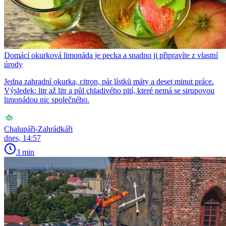
Domácí okurková limonáda je pecka a snadno ji připravíte z vlastní
úrody
Jedna zahradní okurka, citron, pár lístků máty a deset minut práce.
Výsledek: litr až litr a půl chladivého pití, které nemá se sirupovou
limonádou nic společného.
Chalupáři-Zahrádkáři
dnes, 14:57
3 min