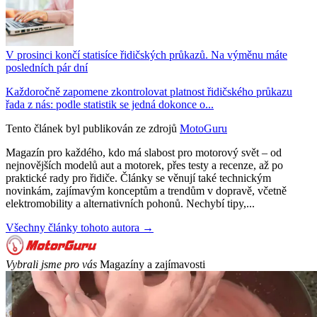
V prosinci končí statisíce řidičských průkazů. Na výměnu máte
posledních pár dní
Každoročně zapomene zkontrolovat platnost řidičského průkazu
řada z nás: podle statistik se jedná dokonce o...
Tento článek byl publikován ze zdrojů
MotoGuru
Magazín pro každého, kdo má slabost pro motorový svět – od
nejnovějších modelů aut a motorek, přes testy a recenze, až po
praktické rady pro řidiče. Články se věnují také technickým
novinkám, zajímavým konceptům a trendům v dopravě, včetně
elektromobility a alternativních pohonů. Nechybí tipy,...
Všechny články tohoto autora →
Vybrali jsme pro vás
Magazíny a zajímavosti