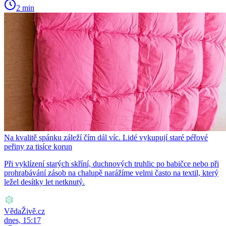
2 min
Na kvalitě spánku záleží čím dál víc. Lidé vykupují staré péřové
peřiny za tisíce korun
Při vyklízení starých skříní, duchnových truhlic po babičce nebo při
prohrabávání zásob na chalupě narážíme velmi často na textil, který
ležel desítky let netknutý.
VědaŽivě.cz
dnes, 15:17