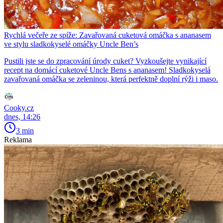
Rychlá večeře ze spíže: Zavařovaná cuketová omáčka s ananasem
ve stylu sladkokyselé omáčky Uncle Ben’s
Pustili jste se do zpracování úrody cuket? Vyzkoušejte vynikající
recept na domácí cuketové Uncle Bens s ananasem! Sladkokyselá
zavařovaná omáčka se zeleninou, která perfektně doplní rýži i maso.
Cooky.cz
dnes, 14:26
3 min
Reklama