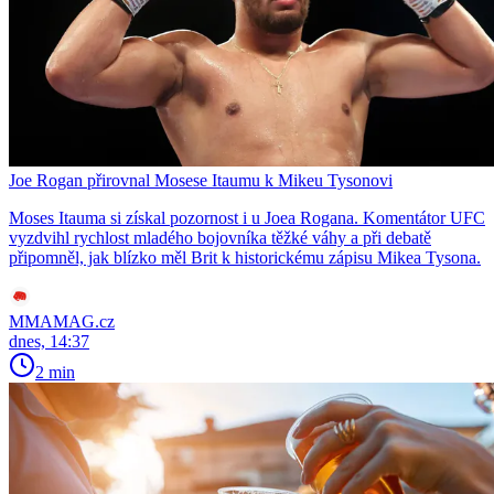
Joe Rogan přirovnal Mosese Itaumu k Mikeu Tysonovi
Moses Itauma si získal pozornost i u Joea Rogana. Komentátor UFC
vyzdvihl rychlost mladého bojovníka těžké váhy a při debatě
připomněl, jak blízko měl Brit k historickému zápisu Mikea Tysona.
MMAMAG.cz
dnes, 14:37
2 min