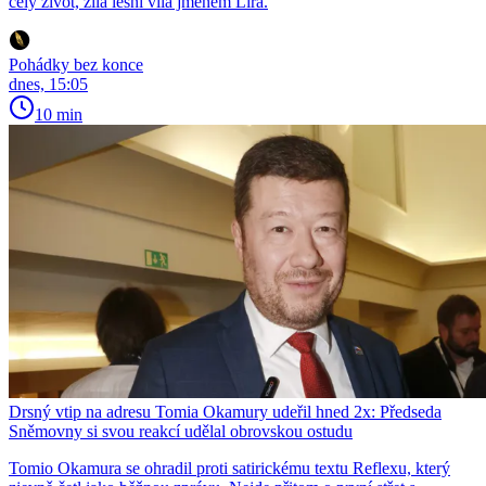
celý život, žila lesní víla jménem Líra.
Pohádky bez konce
dnes, 15:05
10 min
Drsný vtip na adresu Tomia Okamury udeřil hned 2x: Předseda
Sněmovny si svou reakcí udělal obrovskou ostudu
Tomio Okamura se ohradil proti satirickému textu Reflexu, který