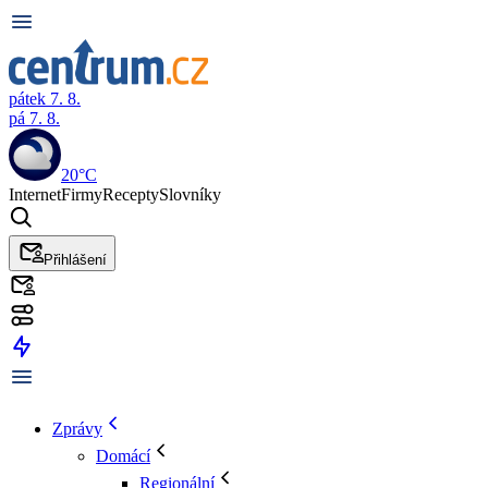
pátek 7. 8.
pá 7. 8.
20°C
Internet
Firmy
Recepty
Slovníky
Přihlášení
Zprávy
Domácí
Regionální