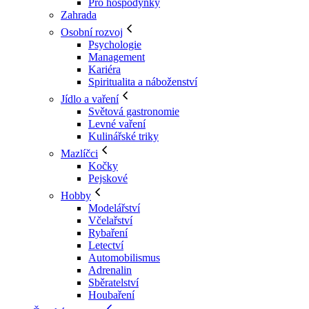
Pro hospodyňky
Zahrada
Osobní rozvoj
Psychologie
Management
Kariéra
Spiritualita a náboženství
Jídlo a vaření
Světová gastronomie
Levné vaření
Kulinářské triky
Mazlíčci
Kočky
Pejskové
Hobby
Modelářství
Včelařství
Rybaření
Letectví
Automobilismus
Adrenalin
Sběratelství
Houbaření