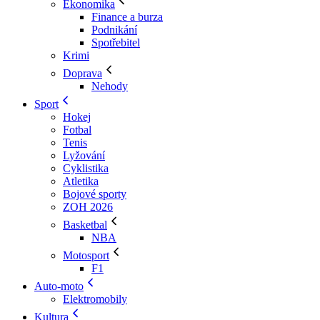
Ekonomika
Finance a burza
Podnikání
Spotřebitel
Krimi
Doprava
Nehody
Sport
Hokej
Fotbal
Tenis
Lyžování
Cyklistika
Atletika
Bojové sporty
ZOH 2026
Basketbal
NBA
Motosport
F1
Auto-moto
Elektromobily
Kultura