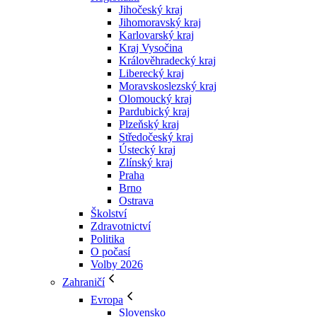
Jihočeský kraj
Jihomoravský kraj
Karlovarský kraj
Kraj Vysočina
Králověhradecký kraj
Liberecký kraj
Moravskoslezský kraj
Olomoucký kraj
Pardubický kraj
Plzeňský kraj
Středočeský kraj
Ústecký kraj
Zlínský kraj
Praha
Brno
Ostrava
Školství
Zdravotnictví
Politika
O počasí
Volby 2026
Zahraničí
Evropa
Slovensko