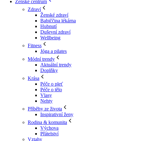
Ženské centrum
Zdraví
Ženské zdraví
Babiččina lékárna
Hubnutí
Duševní zdraví
Wellbeing
Fitness
Jóga a pilates
Módní trendy
Aktuální trendy
Doplňky
Krása
Péče o pleť
Péče o tělo
Vlasy
Nehty
Příběhy ze života
Inspirativní ženy
Rodina & komunita
Výchova
Přátelství
Vztahy