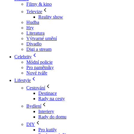
Filmy & kino
Televize
Reality show
Hudba
Hry
Literatura
Výtvarné umění
Divadlo
Digi a stream
Celebrity
Módní policie
Pro pamětníky
Nové tváře
Lifestyle
Cestování
Destinace
Rady na cesty
Bydlení
Interiery
Rady do domu
DIY
Pro kutily