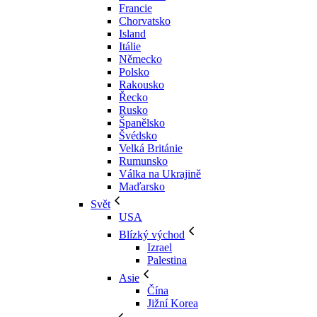
Francie
Chorvatsko
Island
Itálie
Německo
Polsko
Rakousko
Řecko
Rusko
Španělsko
Švédsko
Velká Británie
Rumunsko
Válka na Ukrajině
Maďarsko
Svět
USA
Blízký východ
Izrael
Palestina
Asie
Čína
Jižní Korea