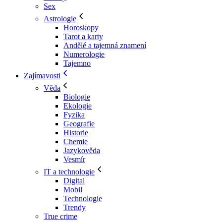
Sex
Astrologie
Horoskopy
Tarot a karty
Andělé a tajemná znamení
Numerologie
Tajemno
Zajímavosti
Věda
Biologie
Ekologie
Fyzika
Geografie
Historie
Chemie
Jazykověda
Vesmír
IT a technologie
Digital
Mobil
Technologie
Trendy
True crime