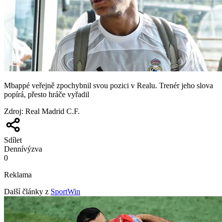
Mbappé veřejně zpochybnil svou pozici v Realu. Trenér jeho slova
popírá, přesto hráče vyřadil
Zdroj
:
Real Madrid C.F.
Sdílet
Denní
výzva
0
Reklama
Další články z
SportWin