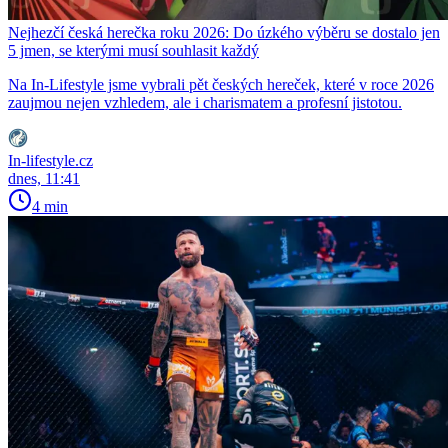
Nejhezčí česká herečka roku 2026: Do úzkého výběru se dostalo jen
5 jmen, se kterými musí souhlasit každý
Na In-Lifestyle jsme vybrali pět českých hereček, které v roce 2026
zaujmou nejen vzhledem, ale i charismatem a profesní jistotou.
In-lifestyle.cz
dnes, 11:41
4 min