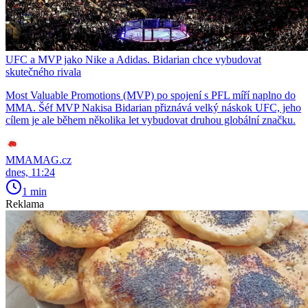
UFC a MVP jako Nike a Adidas. Bidarian chce vybudovat
skutečného rivala
Most Valuable Promotions (MVP) po spojení s PFL míří naplno do
MMA. Šéf MVP Nakisa Bidarian přiznává velký náskok UFC, jeho
cílem je ale během několika let vybudovat druhou globální značku.
MMAMAG.cz
dnes, 11:24
1 min
Reklama