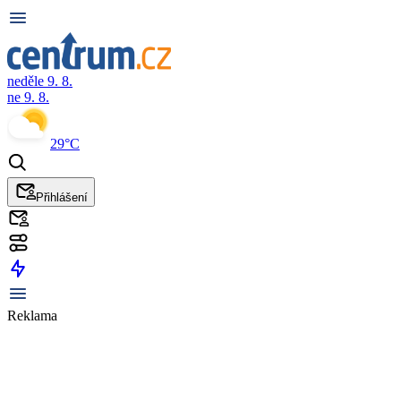
neděle 9. 8.
ne 9. 8.
29°C
Přihlášení
Reklama