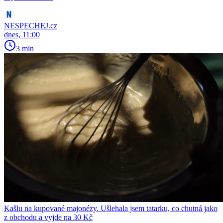
NESPECHEJ.cz
dnes, 11:00
3 min
Kašlu na kupované majonézy. Ušlehala jsem tatarku, co chutná jako
z obchodu a vyjde na 30 Kč