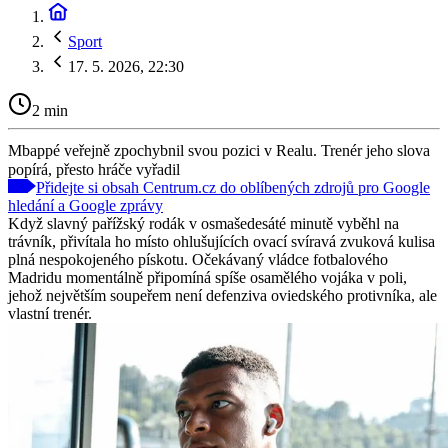
Sport
17. 5. 2026, 22:30
2 min
Mbappé veřejně zpochybnil svou pozici v Realu. Trenér jeho slova
popírá, přesto hráče vyřadil
Přidejte si obsah Centrum.cz do oblíbených zdrojů pro Google
hledání a Google zprávy
Když slavný pařížský rodák v osmašedesáté minutě vyběhl na
trávník, přivítala ho místo ohlušujících ovací svíravá zvuková kulisa
plná nespokojeného pískotu. Očekávaný vládce fotbalového
Madridu momentálně připomíná spíše osamělého vojáka v poli,
jehož největším soupeřem není defenziva oviedského protivníka, ale
vlastní trenér.