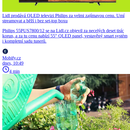
Lidl prodává QLED televizi Philips za velmi zajímavou cenu. Umí
streamovat a běží i bez set-top boxu
Philips 55PUS7800/12 se na Lidl.cz objevil za necelých deset tisíc
korun, a za tu cenu nabízí 55″ QLED panel, vestavěný smart systém
i kompletní sadu tunerů.
Mobify.cz
dnes, 10:49
4 min