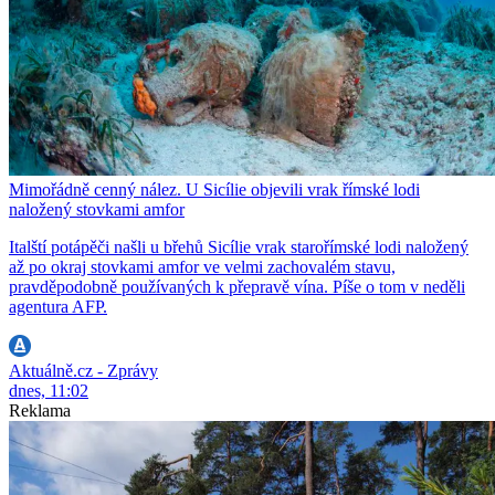
Mimořádně cenný nález. U Sicílie objevili vrak římské lodi
naložený stovkami amfor
Italští potápěči našli u břehů Sicílie vrak starořímské lodi naložený
až po okraj stovkami amfor ve velmi zachovalém stavu,
pravděpodobně používaných k přepravě vína. Píše o tom v neděli
agentura AFP.
Aktuálně.cz - Zprávy
dnes, 11:02
Reklama