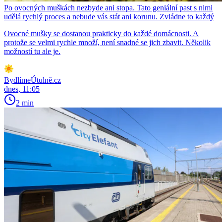
Po ovocných muškách nezbyde ani stopa. Tato geniální past s nimi
udělá rychlý proces a nebude vás stát ani korunu. Zvládne to každý
Ovocné mušky se dostanou prakticky do každé domácnosti. A
protože se velmi rychle množí, není snadné se jich zbavit. Několik
možností tu ale je.
BydlímeÚtulně.cz
dnes, 11:05
2 min