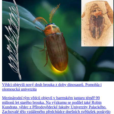
Vědci objevili nový druh brouka z doby dinosaurů. Pomohla i
olomoucká univerzita
Mezinárodní tým vědců objevil v barmském jantaru téměř 99
milionů let starého brouka. Na výzkumu se podílel také Robin
Kundrata, vědec z Přírodovědecké fakulty Univerzity Palackého.
Zachovalé tělo vzdáleného předchůdce dnešních světlušek poskytlo