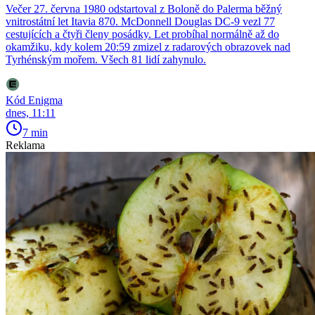
Večer 27. června 1980 odstartoval z Boloně do Palerma běžný
vnitrostátní let Itavia 870. McDonnell Douglas DC-9 vezl 77
cestujících a čtyři členy posádky. Let probíhal normálně až do
okamžiku, kdy kolem 20:59 zmizel z radarových obrazovek nad
Tyrhénským mořem. Všech 81 lidí zahynulo.
Kód Enigma
dnes, 11:11
7 min
Reklama