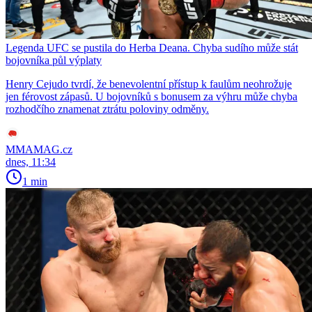
Legenda UFC se pustila do Herba Deana. Chyba sudího může stát
bojovníka půl výplaty
Henry Cejudo tvrdí, že benevolentní přístup k faulům neohrožuje
jen férovost zápasů. U bojovníků s bonusem za výhru může chyba
rozhodčího znamenat ztrátu poloviny odměny.
MMAMAG.cz
dnes, 11:34
1 min