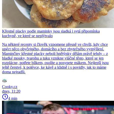
Křestné placky podle maminky jsou sladká i sytá připomínka
kuchyně, ve které se neplýtvalo
Na některé recepty si člověk vzpomene přesně ve chvíli, kdy chce
upéct něco obyčejného, domácího a bez zbytečného vymýšlení.
Maminčiny křestné placky neboli hnětýnky dělám právě tehdy – z
hladké mouky, tvarohu a tuku vznikne vláčné těsto, které se jen
rozplácne, potřete bílkem, osolíte a posypete mákem. Nejlepší jsou
ještě čerstvé, k polévce, ke kávě a klidně i s povidly, jak to máme
doma nejradši.
Cooky.cz
dnes, 11:20
4 min