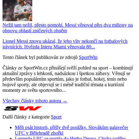
Nežil tam nežil, přesto pomohl. Messi věnoval přes dva miliony na
obnovu oblastí zničených ohněm
Lionel Messi znovu ukázal, že jeho vliv nekončí na fotbalových
trávnících. Hvězda Interu Miami věnovala 80...
Tento článek byl publikován ze zdrojů
SportWin
Články ze SportWin.cz přinášejí svěží pohled na sport – kombinují
aktuální zprávy s lehkostí, nadsázkou i špetkou zábavy. Věnují se
především populárním sportům, jako je fotbal, hokej, tenis nebo
bojové sporty, ale objevují se i méně tradiční témata a kuriózní
momenty ze světa sportovního...
Všechny články tohoto autora →
Další články z kategorie
Sport
Měli psát historii, přišly dvě porážky. Slovákům galavečer
UFC v Bělehradě zhořkl
Legenda UFC se pustila do Herba Deana. Chyba sudího