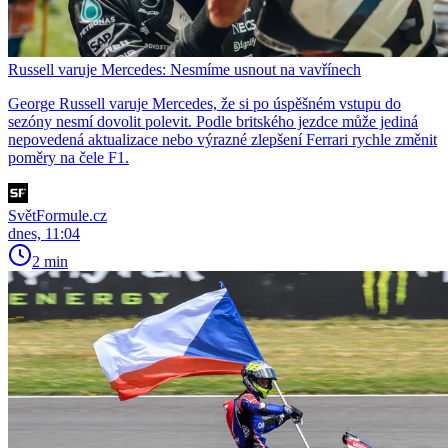
Russell varuje Mercedes: Nesmíme usnout na vavřínech
George Russell varuje Mercedes, že si po úspěšném vstupu do
sezóny nesmí dovolit polevit. Podle britského jezdce může jediná
nepovedená aktualizace nebo výrazné zlepšení Ferrari rychle změnit
poměry na čele F1.
SvětFormule.cz
dnes, 11:04
2 min