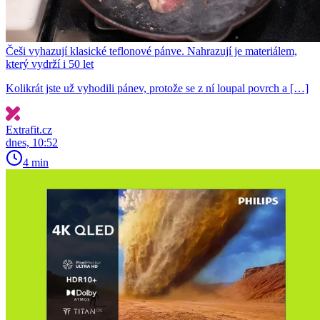
Češi vyhazují klasické teflonové pánve. Nahrazují je materiálem,
který vydrží i 50 let
Kolikrát jste už vyhodili pánev, protože se z ní loupal povrch a […]
Extrafit.cz
dnes, 10:52
4 min