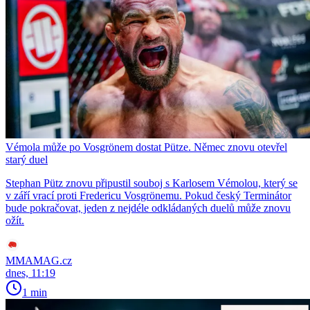
Vémola může po Vosgrönem dostat Pütze. Němec znovu otevřel
starý duel
Stephan Pütz znovu připustil souboj s Karlosem Vémolou, který se
v září vrací proti Fredericu Vosgrönemu. Pokud český Terminátor
bude pokračovat, jeden z nejdéle odkládaných duelů může znovu
ožít.
MMAMAG.cz
dnes, 11:19
1 min