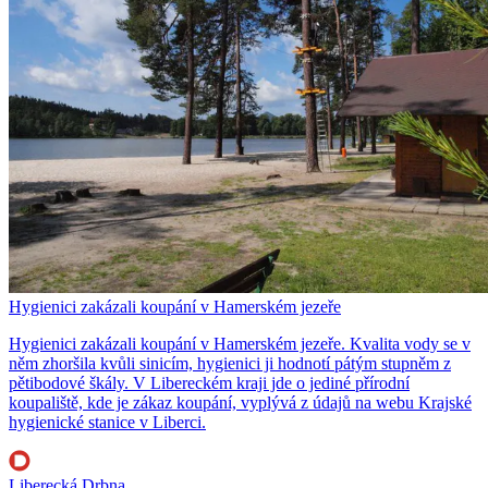
Hygienici zakázali koupání v Hamerském jezeře
Hygienici zakázali koupání v Hamerském jezeře. Kvalita vody se v
něm zhoršila kvůli sinicím, hygienici ji hodnotí pátým stupněm z
pětibodové škály. V Libereckém kraji jde o jediné přírodní
koupaliště, kde je zákaz koupání, vyplývá z údajů na webu Krajské
hygienické stanice v Liberci.
Liberecká Drbna