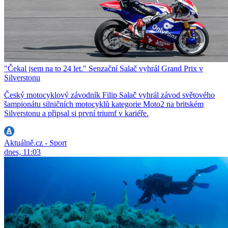
"Čekal jsem na to 24 let." Senzační Salač vyhrál Grand Prix v
Silverstonu
Český motocyklový závodník Filip Salač vyhrál závod světového
šampionátu silničních motocyklů kategorie Moto2 na britském
Silverstonu a připsal si první triumf v kariéře.
Aktuálně.cz - Sport
dnes, 11:03