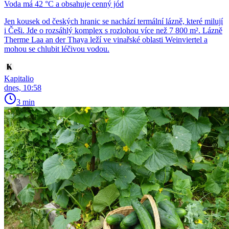
Voda má 42 °C a obsahuje cenný jód
Jen kousek od českých hranic se nachází termální lázně, které milují
i Češi. Jde o rozsáhlý komplex s rozlohou více než 7 800 m². Lázně
Therme Laa an der Thaya leží ve vinařské oblasti Weinviertel a
mohou se chlubit léčivou vodou.
Kapitalio
dnes, 10:58
3 min