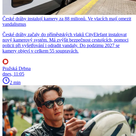
České dráhy instalují kamery za 88 milionů. Ve vlacích mají omezit
vandalismus
České dráhy začaly do příměstských vlaků CityElefant instalovat
nový kamerový systém. Má zvýšit bezpečnost cestujících, pomoci
policii při vyšetřování i odradit vandaly. Do podzimu 2027 se
kamery objeví v celkem 55 soupravách.
Pražská Drbna
dnes, 11:05
2 min