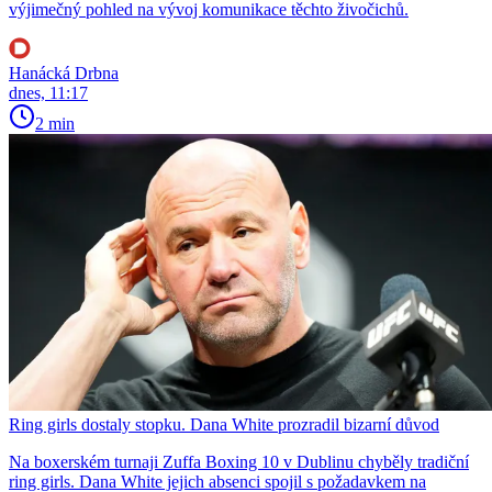
výjimečný pohled na vývoj komunikace těchto živočichů.
Hanácká Drbna
dnes, 11:17
2 min
Ring girls dostaly stopku. Dana White prozradil bizarní důvod
Na boxerském turnaji Zuffa Boxing 10 v Dublinu chyběly tradiční
ring girls. Dana White jejich absenci spojil s požadavkem na