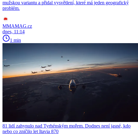
mužskou variantu a přidal vysvětlení, které má jeden geografický
problém.
MMAMAG.cz
dnes, 11:14
1 min
81 lidí zahynulo nad Tyrhénským mořem. Dodnes není jasné, kdo
nebo co zničilo let Itavia 870