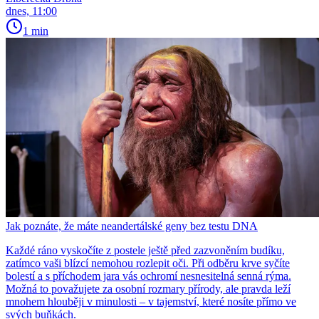
dnes, 11:00
1 min
Jak poznáte, že máte neandertálské geny bez testu DNA
Každé ráno vyskočíte z postele ještě před zazvoněním budíku,
zatímco vaši blízcí nemohou rozlepit oči. Při odběru krve syčíte
bolestí a s příchodem jara vás ochromí nesnesitelná senná rýma.
Možná to považujete za osobní rozmary přírody, ale pravda leží
mnohem hlouběji v minulosti – v tajemství, které nosíte přímo ve
svých buňkách.