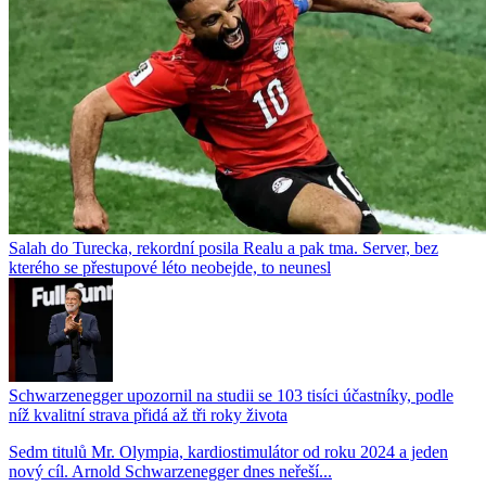
Salah do Turecka, rekordní posila Realu a pak tma. Server, bez
kterého se přestupové léto neobejde, to neunesl
Schwarzenegger upozornil na studii se 103 tisíci účastníky, podle
níž kvalitní strava přidá až tři roky života
Sedm titulů Mr. Olympia, kardiostimulátor od roku 2024 a jeden
nový cíl. Arnold Schwarzenegger dnes neřeší...