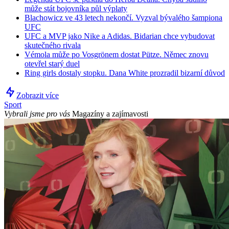
může stát bojovníka půl výplaty
Blachowicz ve 43 letech nekončí. Vyzval bývalého šampiona
UFC
UFC a MVP jako Nike a Adidas. Bidarian chce vybudovat
skutečného rivala
Vémola může po Vosgrönem dostat Pütze. Němec znovu
otevřel starý duel
Ring girls dostaly stopku. Dana White prozradil bizarní důvod
Zobrazit více
Sport
Vybrali jsme pro vás
Magazíny a zajímavosti