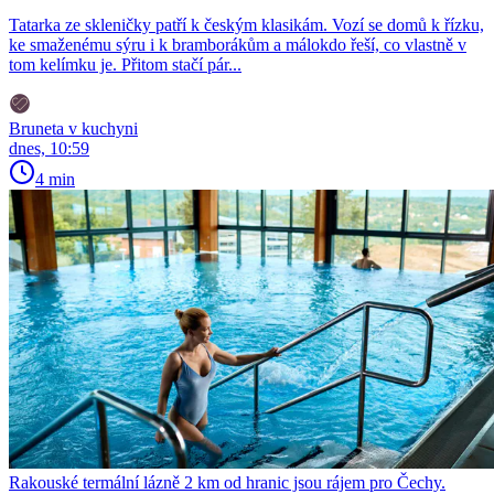
Tatarka ze skleničky patří k českým klasikám. Vozí se domů k řízku,
ke smaženému sýru i k bramborákům a málokdo řeší, co vlastně v
tom kelímku je. Přitom stačí pár...
Bruneta v kuchyni
dnes, 10:59
4 min
Rakouské termální lázně 2 km od hranic jsou rájem pro Čechy.