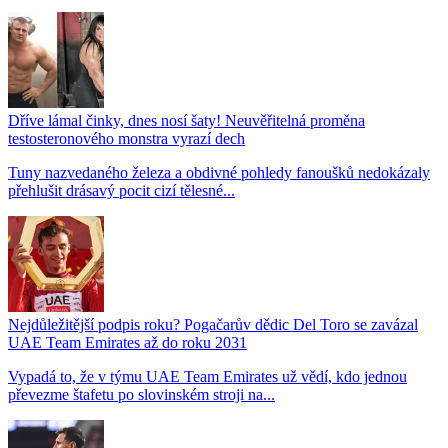
Dříve lámal činky, dnes nosí šaty! Neuvěřitelná proměna
testosteronového monstra vyrazí dech
Tuny nazvedaného železa a obdivné pohledy fanoušků nedokázaly
přehlušit drásavý pocit cizí tělesné...
Nejdůležitější podpis roku? Pogačarův dědic Del Toro se zavázal
UAE Team Emirates až do roku 2031
Vypadá to, že v týmu UAE Team Emirates už vědí, kdo jednou
převezme štafetu po slovinském stroji na...