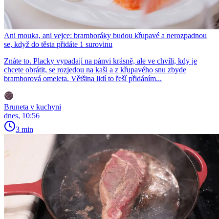
Ani mouka, ani vejce: bramboráky budou křupavé a nerozpadnou
se, když do těsta přidáte 1 surovinu
Znáte to. Placky vypadají na pánvi krásně, ale ve chvíli, kdy je
chcete obrátit, se rozjedou na kaši a z křupavého snu zbyde
bramborová omeleta. Většina lidí to řeší přidáním...
Bruneta v kuchyni
dnes, 10:56
3 min