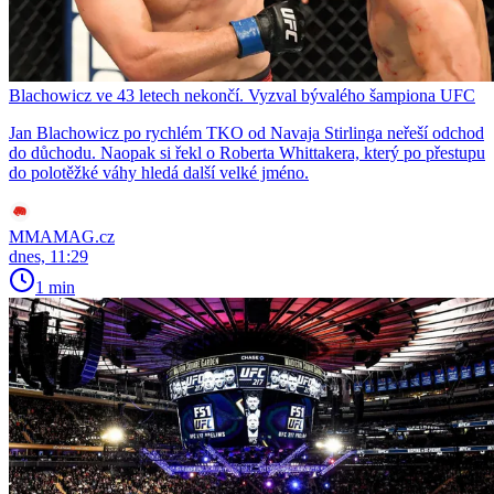
Blachowicz ve 43 letech nekončí. Vyzval bývalého šampiona UFC
Jan Blachowicz po rychlém TKO od Navaja Stirlinga neřeší odchod
do důchodu. Naopak si řekl o Roberta Whittakera, který po přestupu
do polotěžké váhy hledá další velké jméno.
MMAMAG.cz
dnes, 11:29
1 min