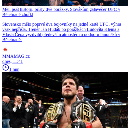
Měli psát historii, přišly dvě porážky. Slovákům galavečer UFC v
Bělehradě zhořkl
Slovensko mělo poprvé dva bojovníky na jedné kartě UFC, výhra
však nepřišla. Trenér Ján Hudák po porážkách Ľudovíta Kleina a
Vlasta Čepa vyzdvihl především atmosféru a podporu fanoušků v
Bělehradě.
MMAMAG.cz
dnes, 11:41
1 min