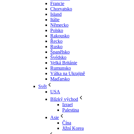
Francie
Chorvatsko
Island
Itálie
Německo
Polsko
Rakousko
Řecko
Rusko
Španělsko
Švédsko
Velká Británie
Rumunsko
Válka na Ukrajině
Maďarsko
Svět
USA
Blízký východ
Izrael
Palestina
Asie
Čína
Jižní Korea