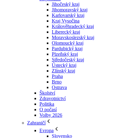
Jihočeský kraj
Jihomoravský kraj
Karlovarský kraj
Kraj Vysočina
Králověhradecký kraj
Liberecký kraj
Moravskoslezský kraj
Olomoucký kraj
Pardubický kraj
Plzeňský kraj
Středočeský kraj
Ústecký kraj
Zlínský kraj
Praha
Brno
Ostrava
Školství
Zdravotnictví
Politika
O počasí
Volby 2026
Zahraničí
Evropa
Slovensko