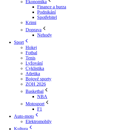
Ekonomika
Finance a burza
Podnikání
Spotřebitel
Krimi
Doprava
Nehody
Sport
Hokej
Fotbal
Tenis
Lyžování
Cyklistika
Atletika
Bojové sporty
ZOH 2026
Basketbal
NBA
Motosport
F1
Auto-moto
Elektromobily
Kultura