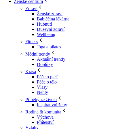
Ženské centrum
Zdraví
Ženské zdraví
Babiččina lékárna
Hubnutí
Duševní zdraví
Wellbeing
Fitness
Jóga a pilates
Módní trendy
Aktuální trendy
Doplňky
Krása
Péče o pleť
Péče o tělo
Vlasy
Nehty
Příběhy ze života
Inspirativní ženy
Rodina & komunita
Výchova
Přátelství
Vztahy