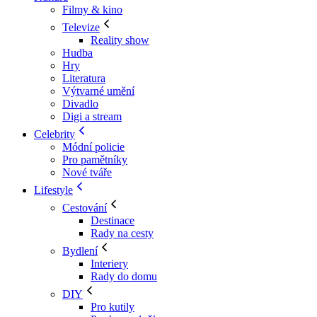
Filmy & kino
Televize
Reality show
Hudba
Hry
Literatura
Výtvarné umění
Divadlo
Digi a stream
Celebrity
Módní policie
Pro pamětníky
Nové tváře
Lifestyle
Cestování
Destinace
Rady na cesty
Bydlení
Interiery
Rady do domu
DIY
Pro kutily