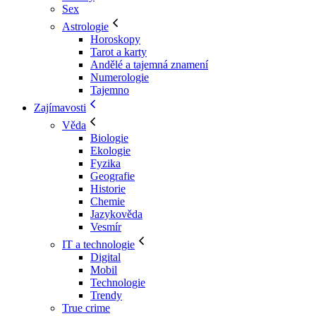
Sex
Astrologie
Horoskopy
Tarot a karty
Andělé a tajemná znamení
Numerologie
Tajemno
Zajímavosti
Věda
Biologie
Ekologie
Fyzika
Geografie
Historie
Chemie
Jazykověda
Vesmír
IT a technologie
Digital
Mobil
Technologie
Trendy
True crime