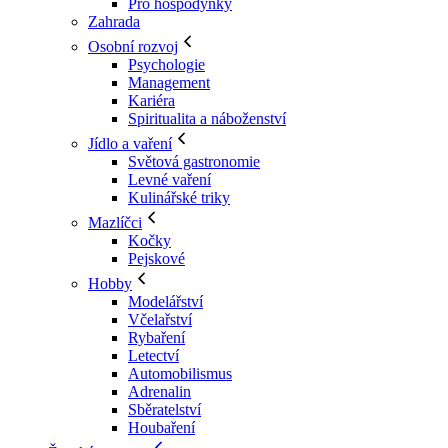
Pro hospodyňky
Zahrada
Osobní rozvoj
Psychologie
Management
Kariéra
Spiritualita a náboženství
Jídlo a vaření
Světová gastronomie
Levné vaření
Kulinářské triky
Mazlíčci
Kočky
Pejskové
Hobby
Modelářství
Včelařství
Rybaření
Letectví
Automobilismus
Adrenalin
Sběratelství
Houbaření