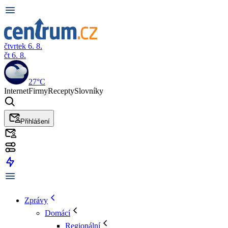
čtvrtek 6. 8.
čt 6. 8.
27°C
Internet
Firmy
Recepty
Slovníky
Přihlášení
Zprávy
Domácí
Regionální