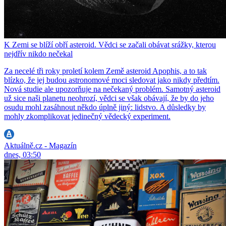
K Zemi se blíží obří asteroid. Vědci se začali obávat srážky, kterou
nejdřív nikdo nečekal
Za necelé tři roky proletí kolem Země asteroid Apophis, a to tak
blízko, že jej budou astronomové moci sledovat jako nikdy předtím.
Nová studie ale upozorňuje na nečekaný problém. Samotný asteroid
už sice naši planetu neohrozí, vědci se však obávají, že by do jeho
osudu mohl zasáhnout někdo úplně jiný: lidstvo. A důsledky by
mohly zkomplikovat jedinečný vědecký experiment.
Aktuálně.cz - Magazín
dnes, 03:50