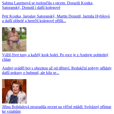
Sabina Laurinová se rozloučila s otcem. Dorazili Kostka,
Satoranský, Donutil i další kolegové
Petr Kostka, Jaroslav Satoranský, Martin Donutil, Jarmila Hybšová
a další přátelé a herečtí kolegové přišli...
Vážil čtvrt tuny a každý krok bolel. Po roce je z Andreje pohledný
chlap
Andrej sváděl boj s obezitou už od dětství. Redukční pobyty střídaly
další pokusy o hubnutí, ale kila se...
Jiřina Bohdalová prozradila recept na věčné mládí: Svérázný přístup
ke vztahům