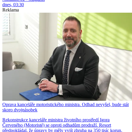
dnes, 03:30
Reklama
Oprava kanceláře motoristického ministra. Odhad nevyšel, bude stát
skoro dvojnásobek
Rekonstrukce kanceláře ministra životního prostředí Igora
Červeného (Motoristé) se oproti odhadům prodraží. Resort
předpokládal, že úpravy by měly vyjít zhruba na 350 tisíc korun.