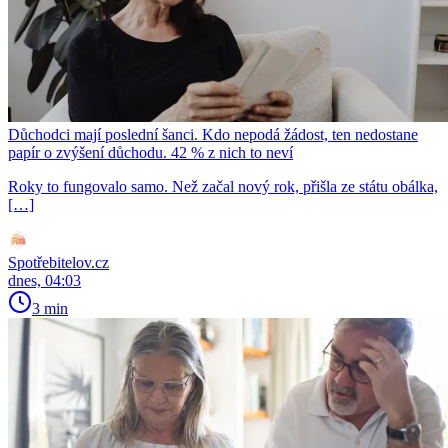
Důchodci mají poslední šanci. Kdo nepodá žádost, ten nedostane
papír o zvýšení důchodu. 42 % z nich to neví
Roky to fungovalo samo. Než začal nový rok, přišla ze státu obálka,
[…]
Spotřebitelov.cz
dnes, 04:03
3 min