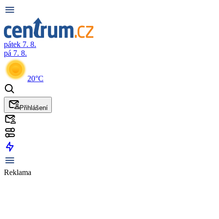
pátek 7. 8.
pá 7. 8.
20°C
Přihlášení
Reklama