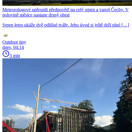
Meteorologové upřesnili předpověď na celý srpen a varují Čechy. V
polovině měsíce nastane drsný obrat
Srpen letos ukáže dvě odlišné tváře. Jeho úvod si ještě drží plné […]
Outdoor tipy
dnes, 04:14
3 min