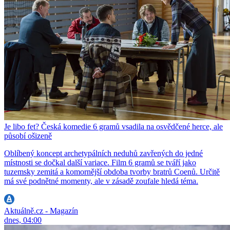
Je libo fet? Česká komedie 6 gramů vsadila na osvědčené herce, ale
působí ošizeně
Oblíbený koncept archetypálních neduhů zavřených do jedné
místnosti se dočkal další variace. Film 6 gramů se tváří jako
tuzemsky zemitá a komornější obdoba tvorby bratrů Coenů. Určitě
má své podnětné momenty, ale v zásadě zoufale hledá téma.
Aktuálně.cz - Magazín
dnes, 04:00