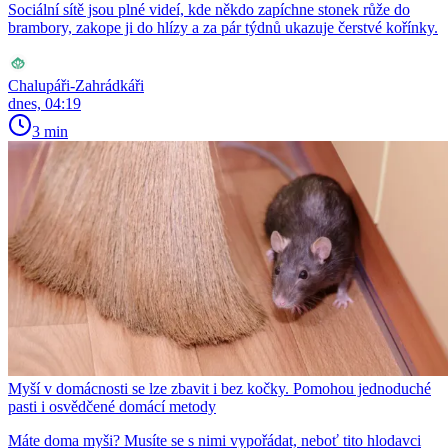
Sociální sítě jsou plné videí, kde někdo zapíchne stonek růže do
brambory, zakope ji do hlízy a za pár týdnů ukazuje čerstvé kořínky.
Chalupáři-Zahrádkáři
dnes, 04:19
3 min
Myší v domácnosti se lze zbavit i bez kočky. Pomohou jednoduché
pasti i osvědčené domácí metody
Máte doma myši? Musíte se s nimi vypořádat, neboť tito hlodavci