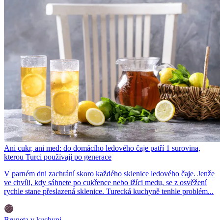
Ani cukr, ani med: do domácího ledového čaje patří 1 surovina,
kterou Turci používají po generace
V parném dni zachrání skoro každého sklenice ledového čaje. Jenže
ve chvíli, kdy sáhnete po cukřence nebo lžíci medu, se z osvěžení
rychle stane přeslazená sklenice. Turecká kuchyně tenhle problém...
Bruneta v kuchyni