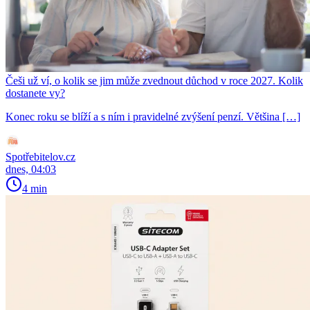
Češi už ví, o kolik se jim může zvednout důchod v roce 2027. Kolik
dostanete vy?
Konec roku se blíží a s ním i pravidelné zvýšení penzí. Většina […]
Spotřebitelov.cz
dnes, 04:03
4 min