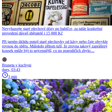
Nevyhazujte staré plechové dózy po babičce, za tahle konkrétní
provedení dávají sběratelé i 15 000 Kč
Při jarním úklidu putují staré plechovky od kávy nebo čaje obvykle
rovnou do sběru. Málokdo přitom tuší, že zrovna takový zaprášený
kousek může být to nejcennější, co po prarodičích zbylo....
Bruneta v kuchyni
dnes, 03:43
3 min