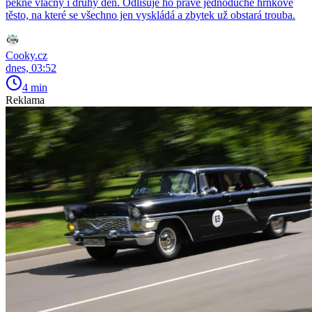
pěkně vláčný i druhý den. Odlišuje ho právě jednoduché hrnkové
těsto, na které se všechno jen vyskládá a zbytek už obstará trouba.
Cooky.cz
dnes, 03:52
4 min
Reklama