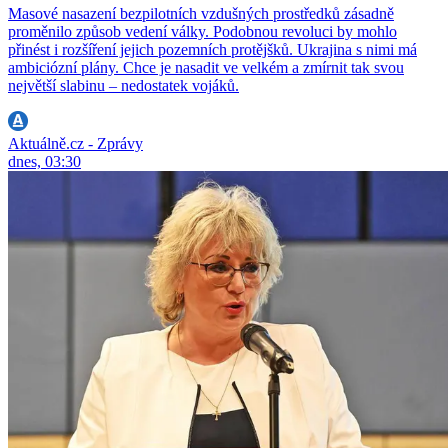
Masové nasazení bezpilotních vzdušných prostředků zásadně
proměnilo způsob vedení války. Podobnou revoluci by mohlo
přinést i rozšíření jejich pozemních protějšků. Ukrajina s nimi má
ambiciózní plány. Chce je nasadit ve velkém a zmírnit tak svou
největší slabinu – nedostatek vojáků.
Aktuálně.cz - Zprávy
dnes, 03:30