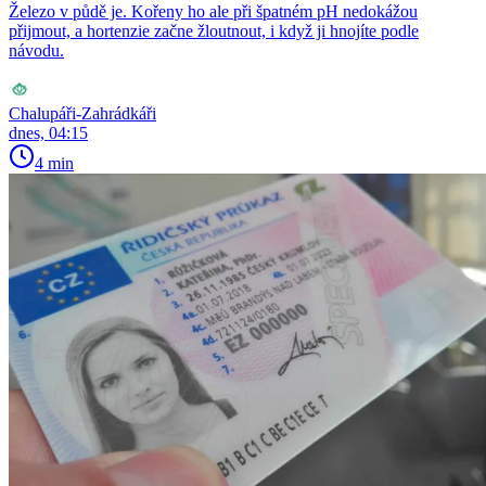
Železo v půdě je. Kořeny ho ale při špatném pH nedokážou
přijmout, a hortenzie začne žloutnout, i když ji hnojíte podle
návodu.
Chalupáři-Zahrádkáři
dnes, 04:15
4 min