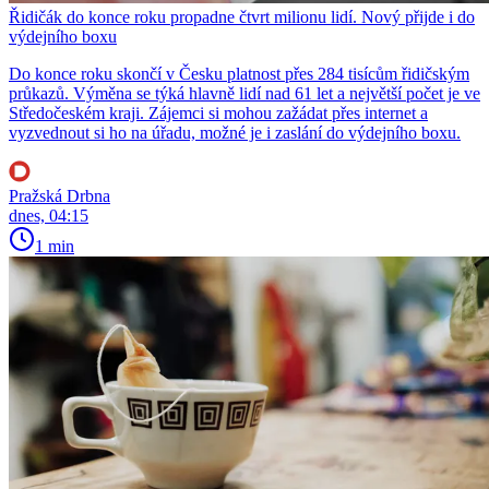
Řidičák do konce roku propadne čtvrt milionu lidí. Nový přijde i do
výdejního boxu
Do konce roku skončí v Česku platnost přes 284 tisícům řidičským
průkazů. Výměna se týká hlavně lidí nad 61 let a největší počet je ve
Středočeském kraji. Zájemci si mohou zažádat přes internet a
vyzvednout si ho na úřadu, možné je i zaslání do výdejního boxu.
Pražská Drbna
dnes, 04:15
1 min