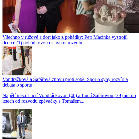
Všechno v růžové a dort jako z pohádky: Petr Macinka vystrojil
dcerce (1) pohádkovou oslavu narozenin
Vondráčková a Šafářová znovu proti sobě. Spor o syny rozvířila
debata o sportu
Napětí mezi Lucií Vondráčkovou (46) a Lucií Šafářovou (39) ani po
letech od rozvodu zpěvačky s Tomášem...