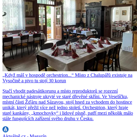
„Když máš v hospodě orchestrion...“ Místo z Chalupářů existuje na
Vysočině a pivo tu stojí 30 korun
Stačí vhodit padesátikorunu a místo reproduktorů se rozezní
mechanické nástroje ukryté ve staré dřevěné skříni. Ve Veselíčku,
místní části Žďáru nad Sázavou, stojí hned za vchodem do hostince
unikát, který přežil více než jedno století. Orchestrion, který hraje
staré kankány, „kmochovky“ i lidové písně, patří mezi několik málo
stále fungujících zařízení svého druhu v Česku.
Aktuálně.cz - Magazín