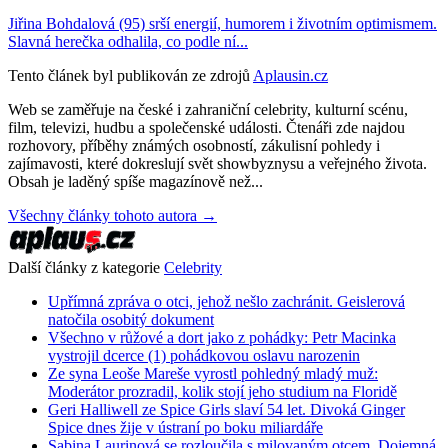
Jiřina Bohdalová (95) srší energií, humorem i životním optimismem.
Slavná herečka odhalila, co podle ní...
Tento článek byl publikován ze zdrojů
Aplausin.cz
Web se zaměřuje na české i zahraniční celebrity, kulturní scénu,
film, televizi, hudbu a společenské události. Čtenáři zde najdou
rozhovory, příběhy známých osobností, zákulisní pohledy i
zajímavosti, které dokreslují svět showbyznysu a veřejného života.
Obsah je laděný spíše magazínově než...
Všechny články tohoto autora →
Další články z kategorie
Celebrity
Upřímná zpráva o otci, jehož nešlo zachránit. Geislerová
natočila osobitý dokument
Všechno v růžové a dort jako z pohádky: Petr Macinka
vystrojil dcerce (1) pohádkovou oslavu narozenin
Ze syna Leoše Mareše vyrostl pohledný mladý muž:
Moderátor prozradil, kolik stojí jeho studium na Floridě
Geri Halliwell ze Spice Girls slaví 54 let. Divoká Ginger
Spice dnes žije v ústraní po boku miliardáře
Sabina Laurinová se rozloučila s milovaným otcem. Dojemná