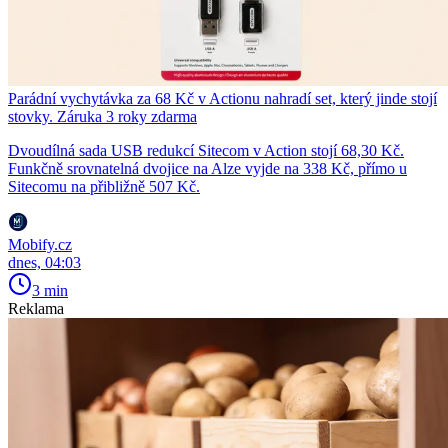
Parádní vychytávka za 68 Kč v Actionu nahradí set, který jinde stojí
stovky. Záruka 3 roky zdarma
Dvoudílná sada USB redukcí Sitecom v Action stojí 68,30 Kč.
Funkčně srovnatelná dvojice na Alze vyjde na 338 Kč, přímo u
Sitecomu na přibližně 507 Kč.
Mobify.cz
dnes, 04:03
3 min
Reklama