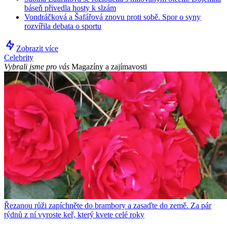
báseň přivedla hosty k slzám
Vondráčková a Šafářová znovu proti sobě. Spor o syny
rozvířila debata o sportu
Zobrazit více
Celebrity
Vybrali jsme pro vás
Magazíny a zajímavosti
Řezanou růži zapíchněte do brambory a zasaďte do země. Za pár
týdnů z ní vyroste keř, který kvete celé roky