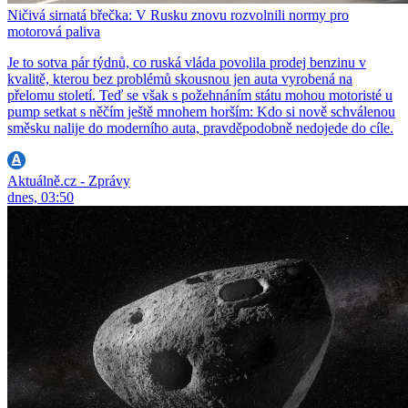
Ničivá sirnatá břečka: V Rusku znovu rozvolnili normy pro
motorová paliva
Je to sotva pár týdnů, co ruská vláda povolila prodej benzinu v
kvalitě, kterou bez problémů skousnou jen auta vyrobená na
přelomu století. Teď se však s požehnáním státu mohou motoristé u
pump setkat s něčím ještě mnohem horším: Kdo si nově schválenou
směsku nalije do moderního auta, pravděpodobně nedojede do cíle.
Aktuálně.cz - Zprávy
dnes, 03:50