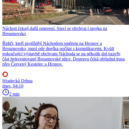
Náchod čekají další omezení. Staví se obchvat i spojka na
Broumovsko
Řidiči, kteří projíždějí Náchodem směrem na Hronov a
Broumovsko, musí ode dneška počítat s komplikacemi. Kvůli
pokračující výstavbě obchvatu Náchoda se na několik dní uzavře
část frekventované Broumovské ulice. Dopravu čeká objízdná trasa
přes Červený Kostelec a Hronov.
Hradecká Drbna
dnes, 04:10
2 min