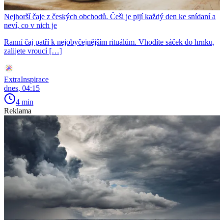
Nejhorší čaje z českých obchodů. Češi je pijí každý den ke snídaní a
neví, co v nich je
Ranní čaj patří k nejobyčejnějším rituálům. Vhodíte sáček do hrnku,
zalijete vroucí […]
ExtraInspirace
dnes, 04:15
4 min
Reklama