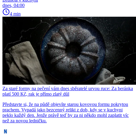
dnes, 04:00
4 min
Za staré formy na pečení vám dnes sběratelé urvou ruce: Za beránka
platí 500 Kč, rak je přímo zlatý důl
Představte si, že na půdě objevíte starou kovovou formu pokrytou
prachem. Vypadá jako bezcenný relikt z dob, kdy se v kuchyni
peklo každý den. Jenže právě teď by za ni někdo mohl zaplatit víc
než za novou ledničku.