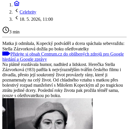
Celebrity
18. 5. 2026, 11:00
3 min
Matka ji odmítala, Kopecký podváděl a dcera spáchala sebevraždu:
Stella Zázvorková dožila po boku ošetřovatelky
Přidejte si obsah Centrum.cz do oblíbených zdrojů pro Google
hledání a Google zprávy
Na plátně rozdávala humor, nadhled a lidskost. Herečka Stella
Zázvorková (†83) patřila k nejvýraznějším tvářím českého filmu i
divadla, přesto její soukromý život provázely rány, které ji
poznamenaly na celý život. Od chladného vztahu s matkou přes
bolestivý rozpad manželství s Milošem Kopeckým až po tragickou
ztrátu jediné dcery. Poslední roky života pak prožila téměř sama,
pouze s ošetřovatelkou po boku.