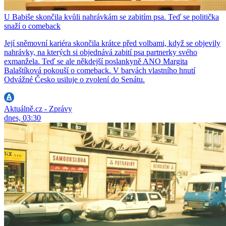
U Babiše skončila kvůli nahrávkám se zabitím psa. Teď se politička
snaží o comeback
Její sněmovní kariéra skončila krátce před volbami, když se objevily
nahrávky, na kterých si objednává zabití psa partnerky svého
exmanžela. Teď se ale někdejší poslankyně ANO Margita
Balaštíková pokouší o comeback. V barvách vlastního hnutí
Odvážné Česko usiluje o zvolení do Senátu.
Aktuálně.cz - Zprávy
dnes, 03:30