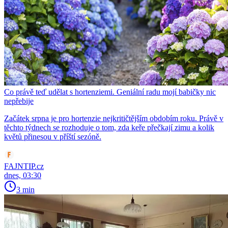
Co právě teď udělat s hortenziemi. Geniální radu mojí babičky nic
nepřebije
Začátek srpna je pro hortenzie nejkritičtějším obdobím roku. Právě v
těchto týdnech se rozhoduje o tom, zda keře přečkají zimu a kolik
květů přinesou v příští sezóně.
FAJNTIP.cz
dnes, 03:30
3 min