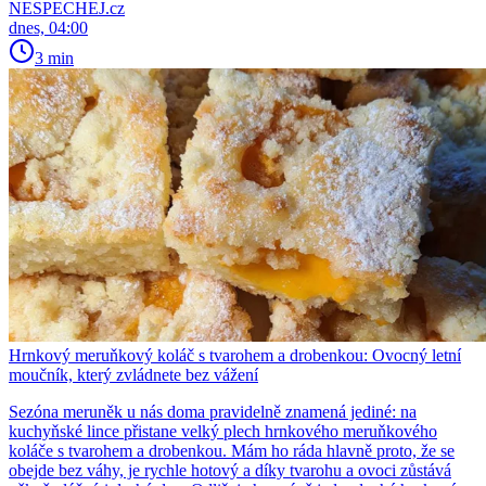
NESPECHEJ.cz
dnes, 04:00
3 min
Hrnkový meruňkový koláč s tvarohem a drobenkou: Ovocný letní
moučník, který zvládnete bez vážení
Sezóna meruněk u nás doma pravidelně znamená jediné: na
kuchyňské lince přistane velký plech hrnkového meruňkového
koláče s tvarohem a drobenkou. Mám ho ráda hlavně proto, že se
obejde bez váhy, je rychle hotový a díky tvarohu a ovoci zůstává