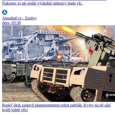
Nakonec to ale podle výsledné smlouvy bude víc.
Aktuálně.cz - Zprávy
dnes, 03:30
Ruský útok zastavil plamenometem robot zabiják. Kyjev na ně sází
kvůli jedné věci