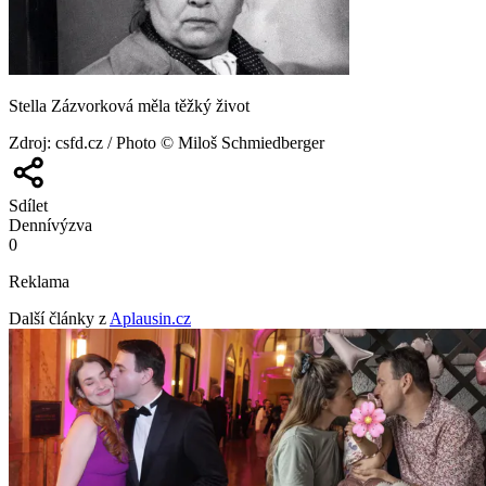
Stella Zázvorková měla těžký život
Zdroj
:
csfd.cz / Photo © Miloš Schmiedberger
Sdílet
Denní
výzva
0
Reklama
Další články z
Aplausin.cz