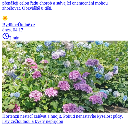
přenášejí celou řadu chorob a stávající onemocnění mohou
zhoršovat. Obzvláště u dětí.
BydlímeÚtulně.cz
dnes, 04:17
2 min
Hortenzii nestačí zalévat a hnojit. Pokud nenastavíte kyselost půdy,
listy zežloutnou a květy nepřijdou