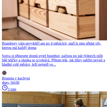
Brambory vám nevyklíčí ani po 4 měsících, stačí k nim přidat věc,
kterou má každý doma
Sotva si přinesete domů pytel brambor, začnou po pár týdnech rašit
bílé klíčky a slupka se scvrkává. Přitom trik, jak hlízy udržet pevné a
hladké celé měsíce, leží nejspíš ve...
Bruneta v kuchyni
dnes, 04:00
3 min