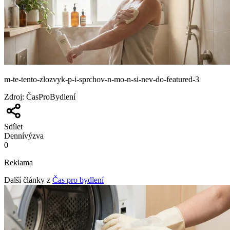
m-te-tento-zlozvyk-p-i-sprchov-n-mo-n-si-nev-do-featured-3
Zdroj
:
ČasProBydlení
Sdílet
Denní
výzva
0
Reklama
Další články z
Čas pro bydlení