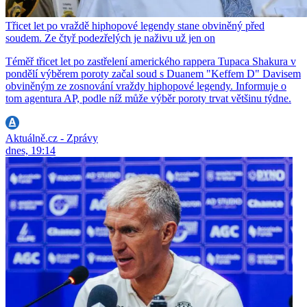
Třicet let po vraždě hiphopové legendy stane obviněný před
soudem. Ze čtyř podezřelých je naživu už jen on
Téměř třicet let po zastřelení amerického rappera Tupaca Shakura v
pondělí výběrem poroty začal soud s Duanem "Keffem D" Davisem
obviněným ze zosnování vraždy hiphopové legendy. Informuje o
tom agentura AP, podle níž může výběr poroty trvat většinu týdne.
Aktuálně.cz - Zprávy
dnes, 19:14