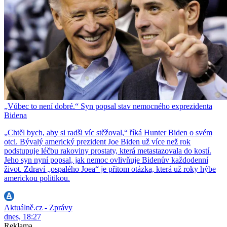
„Vůbec to není dobré.“ Syn popsal stav nemocného exprezidenta
Bidena
„Chtěl bych, aby si radši víc stěžoval,“ říká Hunter Biden o svém
otci. Bývalý americký prezident Joe Biden už více než rok
podstupuje léčbu rakoviny prostaty, která metastazovala do kostí.
Jeho syn nyní popsal, jak nemoc ovlivňuje Bidenův každodenní
život. Zdraví „ospalého Joea“ je přitom otázka, která už roky hýbe
americkou politikou.
Aktuálně.cz - Zprávy
dnes, 18:27
Reklama