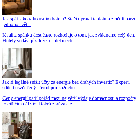
Jak spát jako v luxusním hotelu? Stačí upravit teplotu a změnit barvu
jednoho světla
Kvalita spánku dost často rozhoduje o tom, jak zvládneme celý den.
Hotely si dávají záležet na detailech,...
Jak si legálně snížit účty za energie bez drahých investic? Experti
sdíleli osvědčený návod pro každého
Ceny energií patří pořád mezi největší výdaje domácností a rozpočty
to cítí čím dál víc. Dobrá zpráva ale...