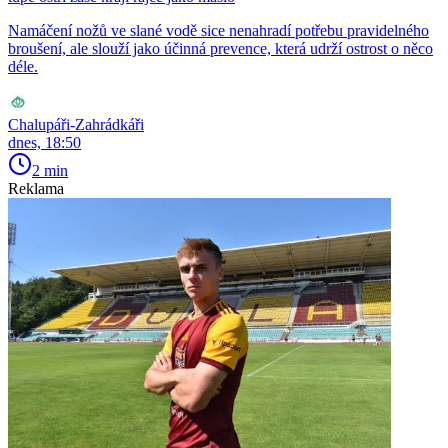
Namáčení nožů ve slané vodě sice nenahradí potřebu pravidelného
broušení, ale slouží jako účinná prevence, která udrží ostrost o něco
déle.
Chalupáři-Zahrádkáři
dnes, 18:50
2 min
Reklama