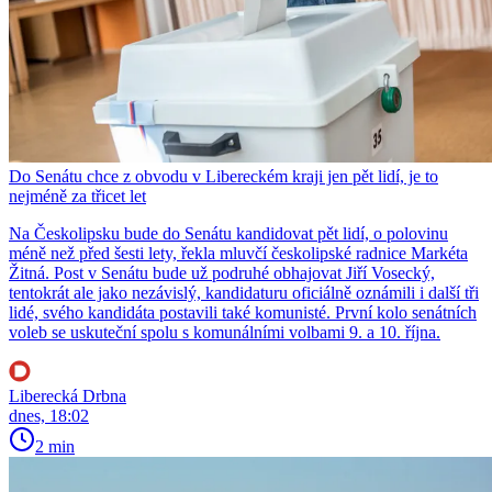
Do Senátu chce z obvodu v Libereckém kraji jen pět lidí, je to
nejméně za třicet let
Na Českolipsku bude do Senátu kandidovat pět lidí, o polovinu
méně než před šesti lety, řekla mluvčí českolipské radnice Markéta
Žitná. Post v Senátu bude už podruhé obhajovat Jiří Vosecký,
tentokrát ale jako nezávislý, kandidaturu oficiálně oznámili i další tři
lidé, svého kandidáta postavili také komunisté. První kolo senátních
voleb se uskuteční spolu s komunálními volbami 9. a 10. října.
Liberecká Drbna
dnes, 18:02
2 min