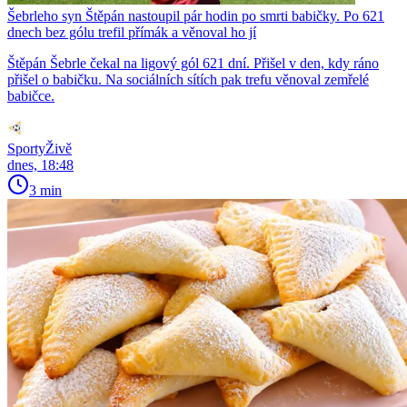
Šebrleho syn Štěpán nastoupil pár hodin po smrti babičky. Po 621
dnech bez gólu trefil přímák a věnoval ho jí
Štěpán Šebrle čekal na ligový gól 621 dní. Přišel v den, kdy ráno
přišel o babičku. Na sociálních sítích pak trefu věnoval zemřelé
babičce.
SportyŽivě
dnes, 18:48
3 min