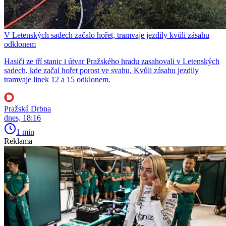
V Letenských sadech začalo hořet, tramvaje jezdily kvůli zásahu
odklonem
Hasiči ze tří stanic i útvar Pražského hradu zasahovali v Letenských
sadech, kde začal hořet porost ve svahu. Kvůli zásahu jezdily
tramvaje linek 12 a 15 odklonem.
Pražská Drbna
dnes, 18:16
1 min
Reklama