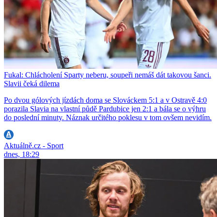
Fukal: Chlácholení Sparty neberu, soupeři nemáš dát takovou šanci.
Slavii čeká dilema
Po dvou gólových jízdách doma se Slováckem 5:1 a v Ostravě 4:0
porazila Slavia na vlastní půdě Pardubice jen 2:1 a bála se o výhru
do poslední minuty. Náznak určitého poklesu v tom ovšem nevidím.
Aktuálně.cz - Sport
dnes, 18:29