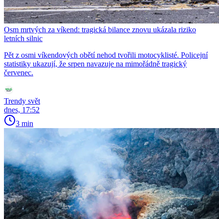
Osm mrtvých za víkend: tragická bilance znovu ukázala riziko
letních silnic
Pět z osmi víkendových obětí nehod tvořili motocyklisté. Policejní
statistiky ukazují, že srpen navazuje na mimořádně tragický
červenec.
Trendy svět
dnes, 17:52
3 min