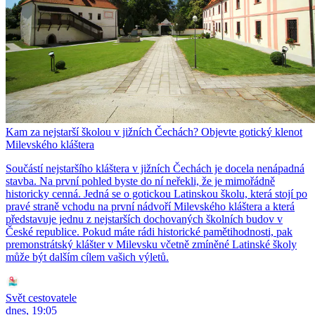
Kam za nejstarší školou v jižních Čechách? Objevte gotický klenot
Milevského kláštera
Součástí nejstaršího kláštera v jižních Čechách je docela nenápadná
stavba. Na první pohled byste do ní neřekli, že je mimořádně
historicky cenná. Jedná se o gotickou Latinskou školu, která stojí po
pravé straně vchodu na první nádvoří Milevského kláštera a která
představuje jednu z nejstarších dochovaných školních budov v
České republice. Pokud máte rádi historické pamětihodnosti, pak
premonstrátský klášter v Milevsku včetně zmíněné Latinské školy
může být dalším cílem vašich výletů.
Svět cestovatele
dnes, 19:05