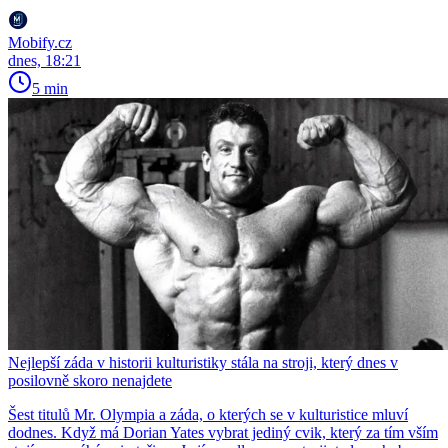
Mobify.cz
dnes, 18:21
5 min
Nejlepší záda v historii kulturistiky stála na stroji, který dnes v
posilovně skoro nenajdete
Šest titulů Mr. Olympia a záda, o kterých se v kulturistice mluví
dodnes. Když má Dorian Yates vybrat jediný cvik, který za tím vším