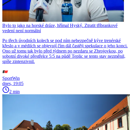
Bylo to jako na horské dráze, hřímal Hyský. Ztratit tříbrankové
vedení není normální
Po třech úvodních kolech se pod ním nebezpečně kýve trenérské
křeslo a v médiích se objevují čím dál častěji spekulace o jeho konci.
Ono už tomu tak bylo před týdnem po nezdaru se Zbrojovkou, po
sobotní divoké přestřelce 5:5 na půdě Teplic se tento stav nezměnil,
spíše zintenzivnil.
SportWin
dnes, 19:05
2 min