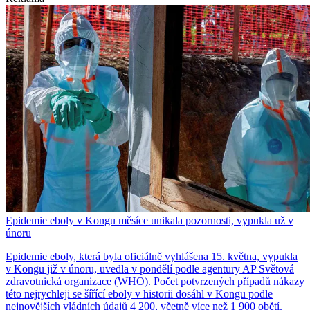
Epidemie eboly v Kongu měsíce unikala pozornosti, vypukla už v
únoru
Epidemie eboly, která byla oficiálně vyhlášena 15. května, vypukla
v Kongu již v únoru, uvedla v pondělí podle agentury AP Světová
zdravotnická organizace (WHO). Počet potvrzených případů nákazy
této nejrychleji se šířící eboly v historii dosáhl v Kongu podle
nejnovějších vládních údajů 4 200, včetně více než 1 900 obětí.