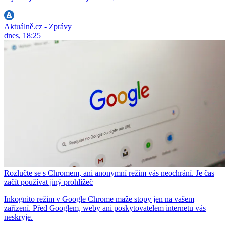
Aktuálně.cz - Zprávy
dnes, 18:25
Rozlučte se s Chromem, ani anonymní režim vás neochrání. Je čas
začít používat jiný prohlížeč
Inkognito režim v Google Chrome maže stopy jen na vašem
zařízení. Před Googlem, weby ani poskytovatelem internetu vás
neskryje.