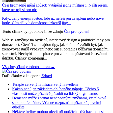
Češi hromadně mění způsob vytápění jedné místnosti. Našli řešení,
které nestojí skoro nic
Když ceny energií rostou, lidé už neřeší jen zateplení nebo nové
kotle. Čím dál víc domácností zkouší jiný...
Tento článek byl publikován ze zdrojů
Čas pro bydlení
Web se zaměřuje na bydlení, interiérový design a praktické rady pro
domácnost. Čtenáři zde najdou tipy, jak si útulně zařídit byt, jak
zrenovovat starší vybavení nebo jak si poradit s běžnými domácími
starostmi. Nechybí ani inspirace pro zahradu, pěstování či sezónní
údržbu. Články kombinují...
Všechny články tohoto autora →
Další články z kategorie
Zdraví
Terapie červeným infračerveným světlem
Kakao není jen základem oblíbeného nápoje. Těchto 5
vlastností může příznivě působit na lidský organismus
Demence může začínat nenápadnými změnami, které okolí
snadno přehlédne. Včasné rozpoznání příznaků je velmi
důležité
Některé byliny mohou ulevit při potížích s dýchacími cestami.