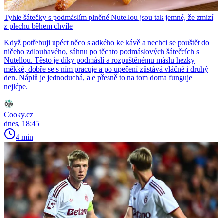
Tyhle šátečky s podmáslím plněné Nutellou jsou tak jemné, že zmizí
z plechu během chvíle
Když potřebuji upéct něco sladkého ke kávě a nechci se pouštět do
ničeho zdlouhavého, sáhnu po těchto podmáslových šátečcích s
Nutellou. Těsto je díky podmáslí a rozpuštěnému máslu hezky
měkké, dobře se s ním pracuje a po upečení zůstává vláčné i druhý
den. Náplň je jednoduchá, ale přesně to na tom doma funguje
nejlépe.
Cooky.cz
dnes, 18:45
4 min