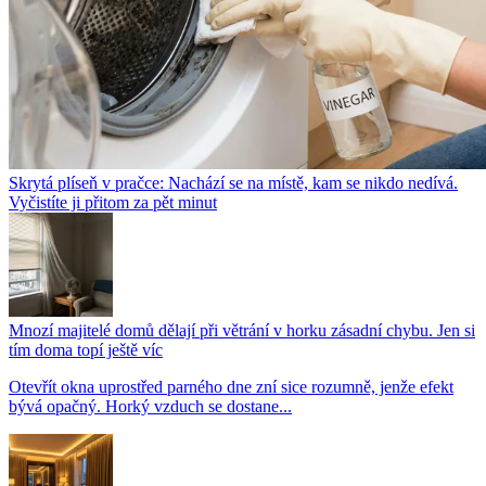
Skrytá plíseň v pračce: Nachází se na místě, kam se nikdo nedívá.
Vyčistíte ji přitom za pět minut
Mnozí majitelé domů dělají při větrání v horku zásadní chybu. Jen si
tím doma topí ještě víc
Otevřít okna uprostřed parného dne zní sice rozumně, jenže efekt
bývá opačný. Horký vzduch se dostane...