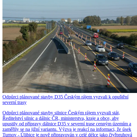
Odpůrci plánované stavby D35 Českým rájem vyzvali k opuštění
severní trasy
Odpůrci plánované stavby silnice Českým rájem vyzvali stát,
Ředitelství silnic a dálnic ČR, ministerstva, kraje a obce, aby
upustily od přípravy dálnice D35 v severní trase cenným územím a
zaměřily se na jižní variantu. Výzva je reakcí na informaci, že úsek
Turnov - Úlibice je nově připravován v celé délce jako čtyřpruhová