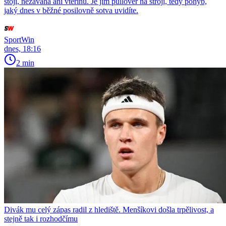
stojí, nezaváhá ani vteřinu. Je jím pullover na stroji, tedy pohyb,
jaký dnes v běžné posilovně sotva uvidíte.
SportWin
dnes, 18:16
2 min
Divák mu celý zápas radil z hlediště. Menšíkovi došla trpělivost, a
stejně tak i rozhodčímu