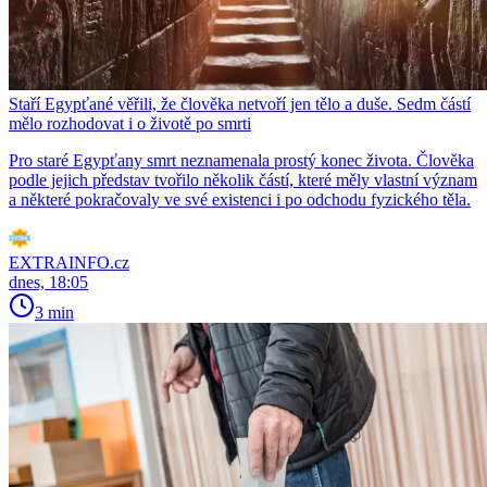
Staří Egypťané věřili, že člověka netvoří jen tělo a duše. Sedm částí
mělo rozhodovat i o životě po smrti
Pro staré Egypťany smrt neznamenala prostý konec života. Člověka
podle jejich představ tvořilo několik částí, které měly vlastní význam
a některé pokračovaly ve své existenci i po odchodu fyzického těla.
EXTRAINFO.cz
dnes, 18:05
3 min