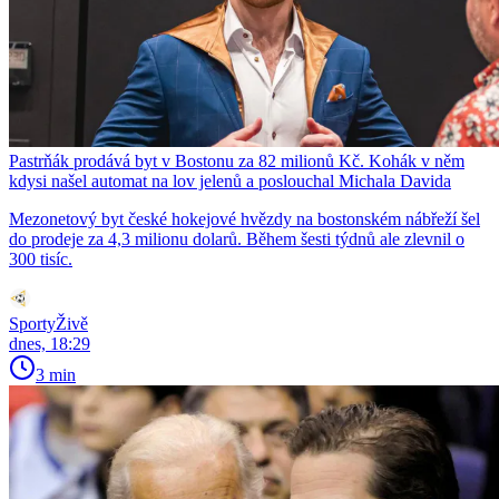
Pastrňák prodává byt v Bostonu za 82 milionů Kč. Kohák v něm
kdysi našel automat na lov jelenů a poslouchal Michala Davida
Mezonetový byt české hokejové hvězdy na bostonském nábřeží šel
do prodeje za 4,3 milionu dolarů. Během šesti týdnů ale zlevnil o
300 tisíc.
SportyŽivě
dnes, 18:29
3 min