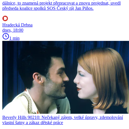
dálnice, to znamená projekt přepracovat a znovu projednat, uvedl
předseda koalice spolků SOS Český ráj Jan Piňos.
Hradecká Drbna
dnes, 18:00
1 min
Beverly Hills 90210: Nečekaný zájem, velké úpravy, zdemolování
vlastní šatny a zákaz dětské práce