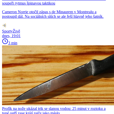
soupeři rytmus špinavou taktikou
Cameron Norrie otočil zápas s de Minaurem v Montrealu a
postoupil dál. Na sociálních sítích se ale řeší hlavně jeho šatník.
SportyŽivě
dnes, 19:01
3 min
Profík na nože ukázal trik se slanou vodou: 25 minut v roztoku a
tupé ostří zase krájí rajče jako máslo