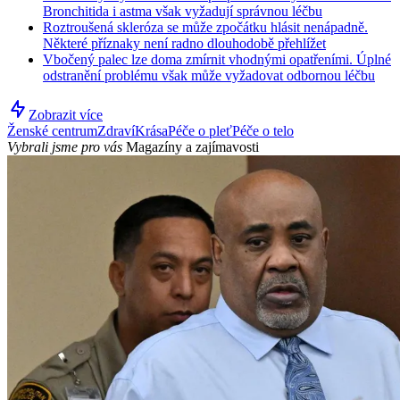
Bronchitida i astma však vyžadují správnou léčbu
Roztroušená skleróza se může zpočátku hlásit nenápadně.
Některé příznaky není radno dlouhodobě přehlížet
Vbočený palec lze doma zmírnit vhodnými opatřeními. Úplné
odstranění problému však může vyžadovat odbornou léčbu
Zobrazit více
Ženské centrum
Zdraví
Krása
Péče o pleť
Péče o telo
Vybrali jsme pro vás
Magazíny a zajímavosti