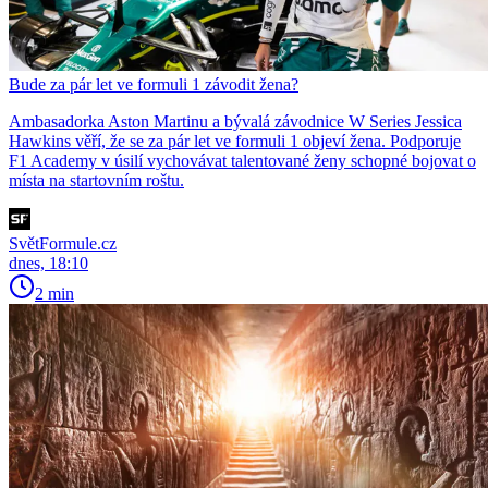
Bude za pár let ve formuli 1 závodit žena?
Ambasadorka Aston Martinu a bývalá závodnice W Series Jessica
Hawkins věří, že se za pár let ve formuli 1 objeví žena. Podporuje
F1 Academy v úsilí vychovávat talentované ženy schopné bojovat o
místa na startovním roštu.
SvětFormule.cz
dnes, 18:10
2 min