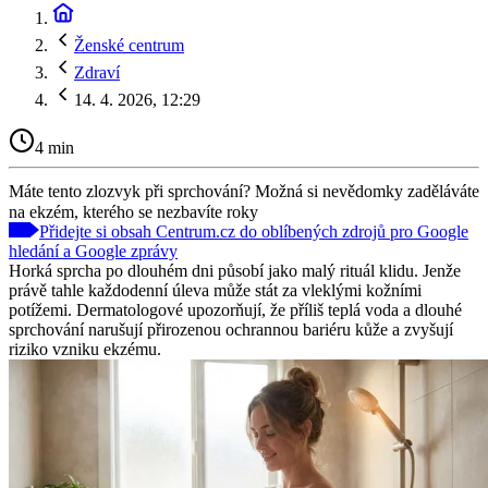
Ženské centrum
Zdraví
14. 4. 2026, 12:29
4 min
Máte tento zlozvyk při sprchování? Možná si nevědomky zaděláváte
na ekzém, kterého se nezbavíte roky
Přidejte si obsah Centrum.cz do oblíbených zdrojů pro Google
hledání a Google zprávy
Horká sprcha po dlouhém dni působí jako malý rituál klidu. Jenže
právě tahle každodenní úleva může stát za vleklými kožními
potížemi. Dermatologové upozorňují, že příliš teplá voda a dlouhé
sprchování narušují přirozenou ochrannou bariéru kůže a zvyšují
riziko vzniku ekzému.