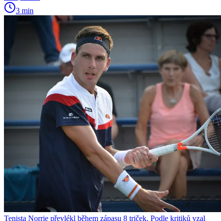
3 min
Tenista Norrie převlékl během zápasu 8 triček. Podle kritiků vzal