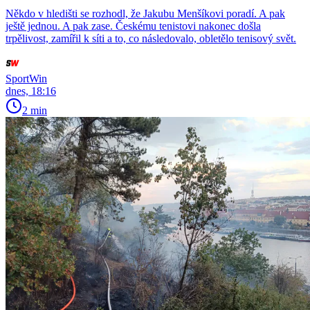
Někdo v hledišti se rozhodl, že Jakubu Menšíkovi poradí. A pak
ještě jednou. A pak zase. Českému tenistovi nakonec došla
trpělivost, zamířil k síti a to, co následovalo, obletělo tenisový svět.
SportWin
dnes, 18:16
2 min