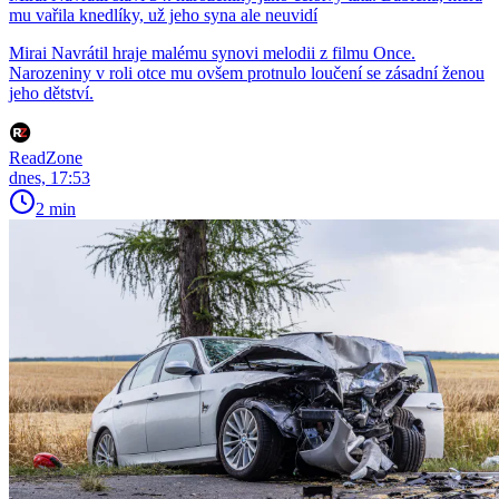
mu vařila knedlíky, už jeho syna ale neuvidí
Mirai Navrátil hraje malému synovi melodii z filmu Once.
Narozeniny v roli otce mu ovšem protnulo loučení se zásadní ženou
jeho dětství.
ReadZone
dnes, 17:53
2 min