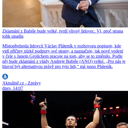
Zklamání z Babiše bude velké, tvrdí vlivný lidovec. Ví, proč strana
tolik upadla
Místopředseda lidovců Václav Pláteník v rozhovoru popisuje, kde
vidí příčiny nízké podpory své strany, a naznačuje, jak nové vedení
v čele s Janem Grolichem pracuje na tom, aby se to změnilo. Podle
něj bude zklamání z vlády Andreje Babiše (ANO) velké. „Pro nás je
hlavní být alternativou právě pro tyto lidi,“ má jasno Pláteník.
Aktuálně.cz - Zprávy
dnes, 14:07