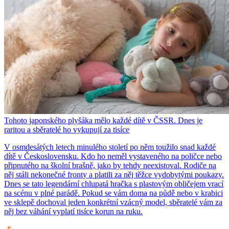
Tohoto japonského plyšáka mělo každé dítě v ČSSR. Dnes je
raritou a sběratelé ho vykupují za tisíce
V osmdesátých letech minulého století po něm toužilo snad každé
dítě v Československu. Kdo ho neměl vystaveného na poličce nebo
připnutého na školní brašně, jako by tehdy neexistoval. Rodiče na
něj stáli nekonečné fronty a platili za něj těžce vydobytými poukazy.
Dnes se tato legendární chlupatá hračka s plastovým obličejem vrací
na scénu v plné parádě. Pokud se vám doma na půdě nebo v krabici
ve sklepě dochoval jeden konkrétní vzácný model, sběratelé vám za
něj bez váhání vyplatí tisíce korun na ruku.