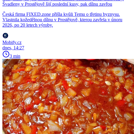
Švadleny v Prostějově šijí poslední kusy, pak dílnu zavřou
Česká firma FIXED.zone přišla kvůli Temu o třetinu byznysu.
Vlastnila kožedělnou dílnu v Prostějově, kterou zavřela v únoru
2026, po 20 letech výroby.
Mobify.cz
dnes, 14:27
3 min