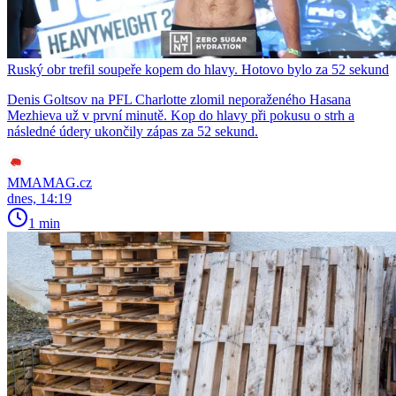
Ruský obr trefil soupeře kopem do hlavy. Hotovo bylo za 52 sekund
Denis Goltsov na PFL Charlotte zlomil neporaženého Hasana
Mezhieva už v první minutě. Kop do hlavy při pokusu o strh a
následné údery ukončily zápas za 52 sekund.
MMAMAG.cz
dnes, 14:19
1 min