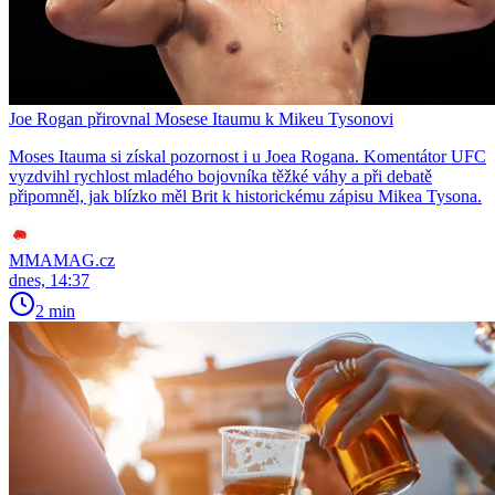
Joe Rogan přirovnal Mosese Itaumu k Mikeu Tysonovi
Moses Itauma si získal pozornost i u Joea Rogana. Komentátor UFC
vyzdvihl rychlost mladého bojovníka těžké váhy a při debatě
připomněl, jak blízko měl Brit k historickému zápisu Mikea Tysona.
MMAMAG.cz
dnes, 14:37
2 min