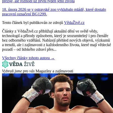
přežije, ale rozhodl už první týden jeho života
18. února 2026 se v ostravské zoo vyklubalo mládě, které dostalo
pracovní označení BG1299.
Tento článek byl publikován ze zdrojů
VědaŽivě.cz
Články z VědaŽivě.cz přibližují aktuální dění ve světě vědy,
technologií a přírody způsobem, který je srozumitelný i pro čtenáře
bez odborného vzdělání. Nabízejí přehled nových objevů, výzkumů
a trendů, ale i zajímavosti z každodenního života, které mají vědecké
pozadí – od lidského zdraví přes...
Všechny články tohoto autora →
Vybrali jsme pro vás
Magazíny a zajímavosti