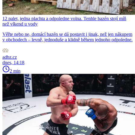
12 palet, jedna plachta a odpoledne volna. Tenhle bazén stojí míň
než víkend u vody
Věřte nebo ne, domácí bazén se dá postavit i jinak, než jen nákupem
v obchodech – levně, jednoduše a klidně během jednoho odpoledne.
adbz.cz
dnes, 14:18
2 min