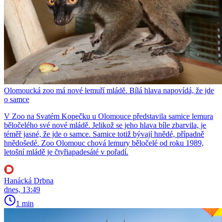
Olomoucká zoo má nové lemuří mládě. Bílá hlava napovídá, že jde
o samce
V Zoo na Svatém Kopečku u Olomouce představila samice lemura
běločelého své nové mládě. Jelikož se jeho hlava bíle zbarvila, je
téměř jasné, že jde o samce. Samice totiž bývají hnědé, případně
hnědošedé. Zoo Olomouc chová lemury běločelé od roku 1989,
letošní mládě je čtyřiapadesáté v pořadí.
Hanácká Drbna
dnes, 13:49
1 min