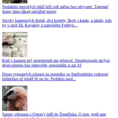
Nedaleko tureckých pláží leží celé město bez obyvatel. Tajemné
domy dnes lákají odvážné turisty
Stovky kamenných domů, dva kostely, školy i kaple, a nikdo, kdo
by v nich žil. Kayaköy u tureckého Fethiye...
Kód v kameni prý neprolomili ani géniové. Shugborough skrývá
deset písmen bez odpovědi, neporadila si ani AI
Deset vytesaných písmen na pomníku ve Staffordshiru vzdoruje
luštitelům už téměř tři sta let. Problém není...
Samec orlosupa z Ostravy míří do Španělska. O tom, jestli tam