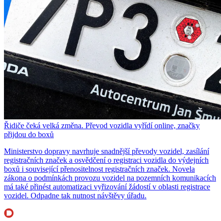
Řidiče čeká velká změna. Převod vozidla vyřídí online, značky
přijdou do boxů
Ministerstvo dopravy navrhuje snadnější převody vozidel, zasílání
registračních značek a osvědčení o registraci vozidla do výdejních
boxů i související přenositelnost registračních značek. Novela
zákona o podmínkách provozu vozidel na pozemních komunikacích
má také přinést automatizaci vyřizování žádostí v oblasti registrace
vozidel. Odpadne tak nutnost návštěvy úřadu.