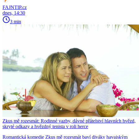
FAJNTIP.cz
dnes, 14:30
3 min
Zkus mě rozesmát: Rodinné vazby, dávné přátelství hlavních hvězd,
skryté odkazy a hvězdný tenista v roli herce
Romantická komedie Zkus mě rozesmát baví diváky havajským