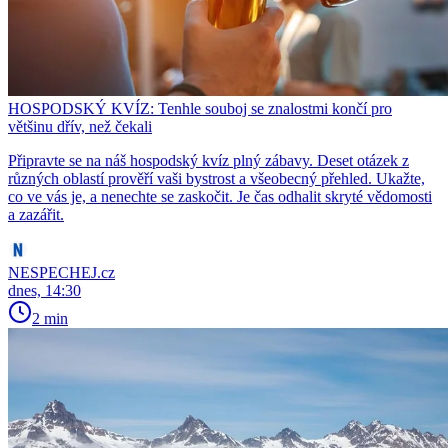
HOSPODSKÝ KVÍZ: Tenhle souboj se znalostmi končí pro
většinu dřív, než čekali
Připravte se na náš hospodský kvíz plný zábavy. Deset otázek z
různých oblastí prověří vaši bystrost a všeobecný přehled. Ukažte,
co ve vás je, a nenechte se zaskočit. Je čas odhalit skryté vědomosti
a zazářit.
NESPECHEJ.cz
dnes, 14:30
2 min