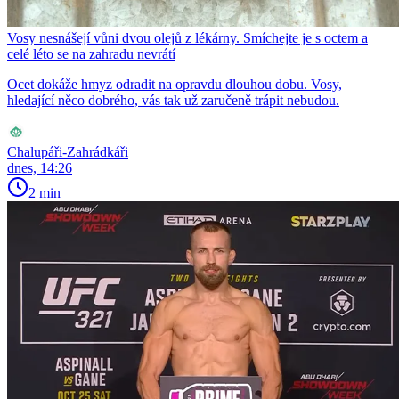
Vosy nesnášejí vůni dvou olejů z lékárny. Smíchejte je s octem a
celé léto se na zahradu nevrátí
Ocet dokáže hmyz odradit na opravdu dlouhou dobu. Vosy,
hledající něco dobrého, vás tak už zaručeně trápit nebudou.
Chalupáři-Zahrádkáři
dnes, 14:26
2 min