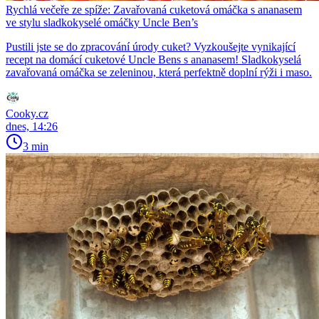
Rychlá večeře ze spíže: Zavařovaná cuketová omáčka s ananasem
ve stylu sladkokyselé omáčky Uncle Ben’s
Pustili jste se do zpracování úrody cuket? Vyzkoušejte vynikající
recept na domácí cuketové Uncle Bens s ananasem! Sladkokyselá
zavařovaná omáčka se zeleninou, která perfektně doplní rýži i maso.
Cooky.cz
dnes, 14:26
3 min