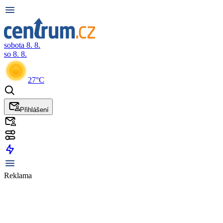
sobota 8. 8.
so 8. 8.
27°C
Přihlášení
Reklama