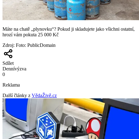
Máte na chatě „plynovku“? Pokud ji skladujete jako všichni ostatní,
hrozí vám pokuta 25 000 Kč
Zdroj
:
Foto: PublicDomain
Sdílet
Denní
výzva
0
Reklama
Další články z
VědaŽivě.cz