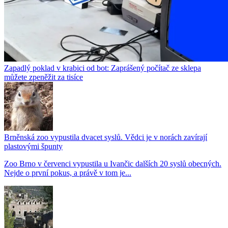
Zapadlý poklad v krabici od bot: Zaprášený počítač ze sklepa
můžete zpeněžit za tisíce
Brněnská zoo vypustila dvacet syslů. Vědci je v norách zavírají
plastovými špunty
Zoo Brno v červenci vypustila u Ivančic dalších 20 syslů obecných.
Nejde o první pokus, a právě v tom je...