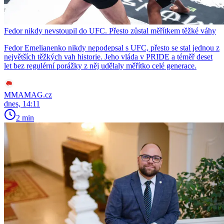
Fedor nikdy nevstoupil do UFC. Přesto zůstal měřítkem těžké váhy
Fedor Emelianenko nikdy nepodepsal s UFC, přesto se stal jednou z
největších těžkých vah historie. Jeho vláda v PRIDE a téměř deset
let bez regulérní porážky z něj udělaly měřítko celé generace.
MMAMAG.cz
dnes, 14:11
2 min