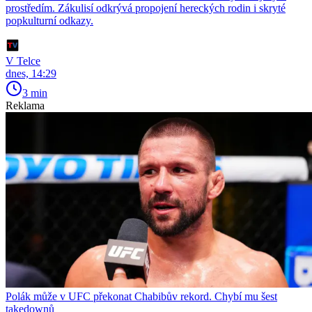
prostředím. Zákulisí odkrývá propojení hereckých rodin i skryté
popkulturní odkazy.
V Telce
dnes, 14:29
3 min
Reklama
Polák může v UFC překonat Chabibův rekord. Chybí mu šest
takedownů