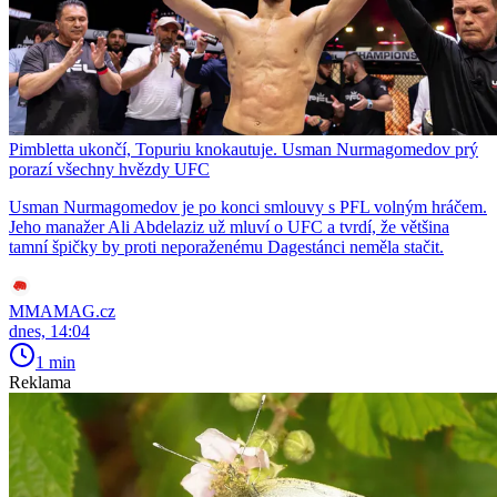
Pimbletta ukončí, Topuriu knokautuje. Usman Nurmagomedov prý
porazí všechny hvězdy UFC
Usman Nurmagomedov je po konci smlouvy s PFL volným hráčem.
Jeho manažer Ali Abdelaziz už mluví o UFC a tvrdí, že většina
tamní špičky by proti neporaženému Dagestánci neměla stačit.
MMAMAG.cz
dnes, 14:04
1 min
Reklama