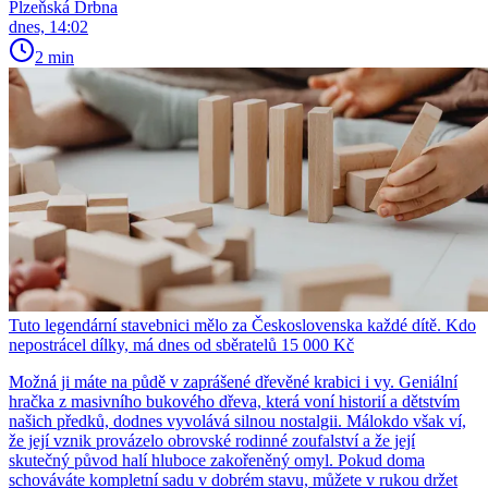
Plzeňská Drbna
dnes, 14:02
2 min
Tuto legendární stavebnici mělo za Československa každé dítě. Kdo
nepostrácel dílky, má dnes od sběratelů 15 000 Kč
Možná ji máte na půdě v zaprášené dřevěné krabici i vy. Geniální
hračka z masivního bukového dřeva, která voní historií a dětstvím
našich předků, dodnes vyvolává silnou nostalgii. Málokdo však ví,
že její vznik provázelo obrovské rodinné zoufalství a že její
skutečný původ halí hluboce zakořeněný omyl. Pokud doma
schováváte kompletní sadu v dobrém stavu, můžete v rukou držet