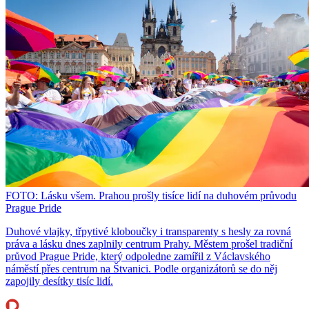
FOTO: Lásku všem. Prahou prošly tisíce lidí na duhovém průvodu
Prague Pride
Duhové vlajky, třpytivé kloboučky i transparenty s hesly za rovná
práva a lásku dnes zaplnily centrum Prahy. Městem prošel tradiční
průvod Prague Pride, který odpoledne zamířil z Václavského
náměstí přes centrum na Štvanici. Podle organizátorů se do něj
zapojily desítky tisíc lidí.