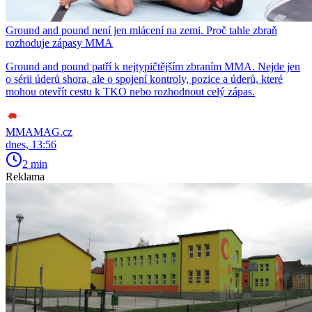
Ground and pound není jen mlácení na zemi. Proč tahle zbraň
rozhoduje zápasy MMA
Ground and pound patří k nejtypičtějším zbraním MMA. Nejde jen
o sérii úderů shora, ale o spojení kontroly, pozice a úderů, které
mohou otevřít cestu k TKO nebo rozhodnout celý zápas.
MMAMAG.cz
dnes, 13:56
2 min
Reklama