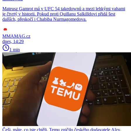
Mateusz Gamrot má v UFC 54 takedownů a mezi lehkými vahami
je čtvrtý v historii. Pokud proti Quillanu Salkilldovi přidá šest
dalších, přeskočí i Chabiba Nurmagomedova.
MMAMAG.cz
dnes, 14:29
1 min
Češi, máte, co jste chtěli. Temu zničilo českého dodavatele Alzy.