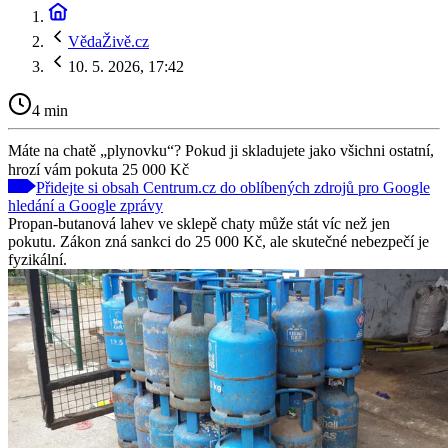
VědaŽivě.cz
10. 5. 2026, 17:42
4 min
Máte na chatě „plynovku“? Pokud ji skladujete jako všichni ostatní,
hrozí vám pokuta 25 000 Kč
Přidejte si obsah Centrum.cz do oblíbených zdrojů pro Google
hledání a Google zprávy
Propan-butanová lahev ve sklepě chaty může stát víc než jen
pokutu. Zákon zná sankci do 25 000 Kč, ale skutečné nebezpečí je
fyzikální.