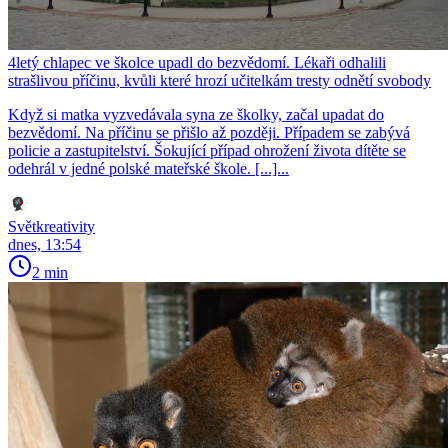
4letý chlapec ve školce upadl do bezvědomí. Lékaři odhalili
strašlivou příčinu, kvůli které hrozí učitelkám tresty odnětí svobody
Když si matka vyzvedávala syna ze školky, začal upadat do
bezvědomí. Na příčinu se přišlo až později. Případem se zabývá
policie a zastupitelství. Šokující případ ohrožení života dítěte se
odehrál v jedné polské mateřské škole. [...]...
Světkreativity
dnes, 13:54
2 min