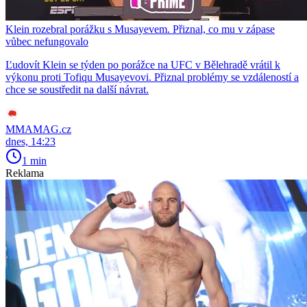
Klein rozebral porážku s Musayevem. Přiznal, co mu v zápase
vůbec nefungovalo
Ľudovít Klein se týden po porážce na UFC v Bělehradě vrátil k
výkonu proti Tofiqu Musayevovi. Přiznal problémy se vzdáleností a
chce se soustředit na další návrat.
MMAMAG.cz
dnes, 14:23
1 min
Reklama