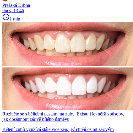
Pražská Drbna
dnes, 13:46
1 min
Rozlučte se s bělícími pastami na zuby. Existují levnější způsoby,
jak dosáhnout zářivě bílého úsměvu
Bělení zubů využívá stále více žen, jež chtějí oslnit zářivým