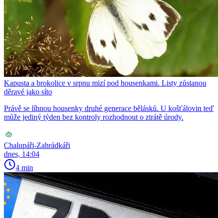
Kapusta a brokolice v srpnu mizí pod housenkami. Listy zůstanou
děravé jako síto
Právě se líhnou housenky druhé generace bělásků. U košťálovin teď
může jediný týden bez kontroly rozhodnout o ztrátě úrody.
Chalupáři-Zahrádkáři
dnes, 14:04
4 min