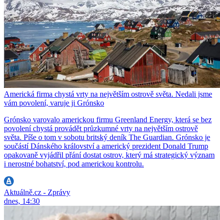
Americká firma chystá vrty na největším ostrově světa. Nedali jsme
vám povolení, varuje ji Grónsko
Grónsko varovalo americkou firmu Greenland Energy, která se bez
povolení chystá provádět průzkumné vrty na největším ostrově
světa. Píše o tom v sobotu britský deník The Guardian. Grónsko je
součástí Dánského království a americký prezident Donald Trump
opakovaně vyjádřil přání dostat ostrov, který má strategický význam
i nerostné bohatství, pod americkou kontrolu.
Aktuálně.cz - Zprávy
dnes, 14:30