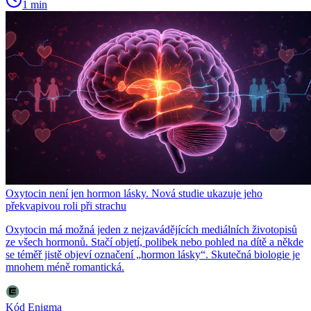
1 min
Oxytocin není jen hormon lásky. Nová studie ukazuje jeho
překvapivou roli při strachu
Oxytocin má možná jeden z nejzavádějících mediálních životopisů
ze všech hormonů. Stačí objetí, polibek nebo pohled na dítě a někde
se téměř jistě objeví označení „hormon lásky“. Skutečná biologie je
mnohem méně romantická.
Kód Enigma