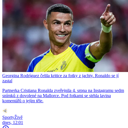
Georgina Rodríguez čelila kritice za fotky z jachty. Ronaldo se jí
zastal
Partnerka Cristiana Ronalda zveřejnila 4. srpna na Instagramu sedm
snímků z dovolené na Mallorce. Pod fotkami se strhla lavina
komentářů o jejím těle.
SportyŽivě
dnes, 12:01