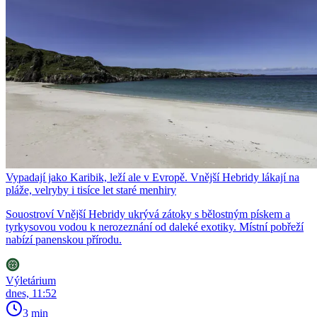
Vypadají jako Karibik, leží ale v Evropě. Vnější Hebridy lákají na
pláže, velryby i tisíce let staré menhiry
Souostroví Vnější Hebridy ukrývá zátoky s bělostným pískem a
tyrkysovou vodou k nerozeznání od daleké exotiky. Místní pobřeží
nabízí panenskou přírodu.
Výletárium
dnes, 11:52
3 min