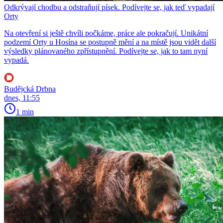
Odkrývají chodbu a odstraňují písek. Podívejte se, jak teď vypadají
Orty
Na otevření si ještě chvíli počkáme, práce ale pokračují. Unikátní
podzemí Orty u Hosína se postupně mění a na místě jsou vidět další
výsledky plánovaného zpřístupnění. Podívejte se, jak to tam nyní
vypadá.
Budějcká Drbna
dnes, 11:55
1 min