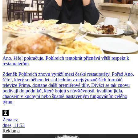
Ano, šéfe! pokračuje. Pohlreich tentokrát přiznává větší respekt k
restauratérům
Zdeněk Pohlreich znovu vyráží mezi české restauratéry. Pořad Ano,
šéfe!, který se během let stal jedním z nejvýraznějších formátů
televize Prima, dostane další premiérové díly. Diváci se tak znovu
podívají do podniků, které bojují s návštěvností, kvalitou jídla,
chaosem v kuchyni nebo špatně nastaveným fungováním celého
týmu.
Žena.cz
dnes, 11:53
Reklama