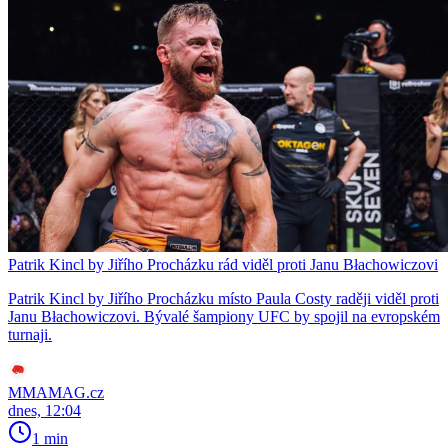
Patrik Kincl by Jiřího Procházku rád viděl proti Janu Błachowiczovi
Patrik Kincl by Jiřího Procházku místo Paula Costy raději viděl proti
Janu Błachowiczovi. Bývalé šampiony UFC by spojil na evropském
turnaji.
MMAMAG.cz
dnes, 12:04
1 min