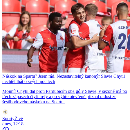
Náskok na Spartu? Jsem rád. Nezastavitelný kanonýr Slavie Chytil
nechtěl lhát o svých pocitech
Mojmír Chytil dal proti Pardubicím oba góly Slavie, v sezoně má po
třech zápasech čtyři trefy a po výhře otevřeně přiznal radost ze
šestibodového náskoku na Spartu.
SportyŽivě
dnes, 12:18