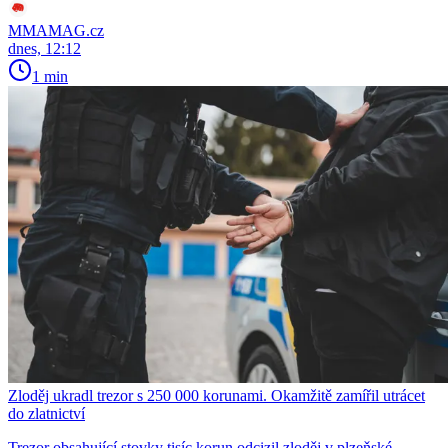
MMAMAG.cz
dnes, 12:12
1 min
Zloděj ukradl trezor s 250 000 korunami. Okamžitě zamířil utrácet
do zlatnictví
Trezor obsahující stovky tisíc korun odcizil zloděj v plzeňské