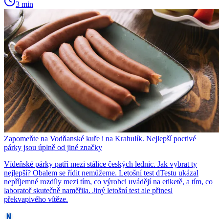
3 min
Zapomeňte na Vodňanské kuře i na Krahulík. Nejlepší poctivé
párky jsou úplně od jiné značky
Vídeňské párky patří mezi stálice českých lednic. Jak vybrat ty
nejlepší? Obalem se řídit nemůžeme. Letošní test dTestu ukázal
nepříjemné rozdíly mezi tím, co výrobci uvádějí na etiketě, a tím, co
laboratoř skutečně naměřila. Jiný letošní test ale přinesl
překvapivého vítěze.