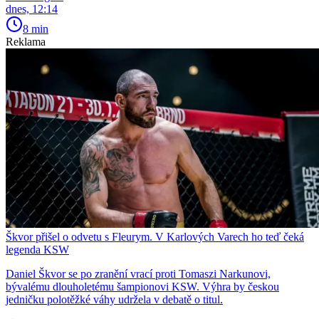
dnes, 12:14
8 min
Reklama
Škvor přišel o odvetu s Fleurym. V Karlových Varech ho teď čeká
legenda KSW
Daniel Škvor se po zranění vrací proti Tomaszi Narkunovi,
bývalému dlouholetému šampionovi KSW. Výhra by českou
jedničku polotěžké váhy udržela v debatě o titul.