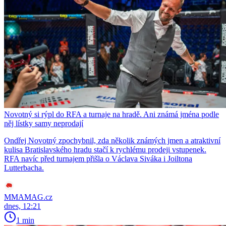
Novotný si rýpl do RFA a turnaje na hradě. Ani známá jména podle
něj lístky samy neprodají
Ondřej Novotný zpochybnil, zda několik známých jmen a atraktivní
kulisa Bratislavského hradu stačí k rychlému prodeji vstupenek.
RFA navíc před turnajem přišla o Václava Siváka i Joiltona
Lutterbacha.
MMAMAG.cz
dnes, 12:21
1 min