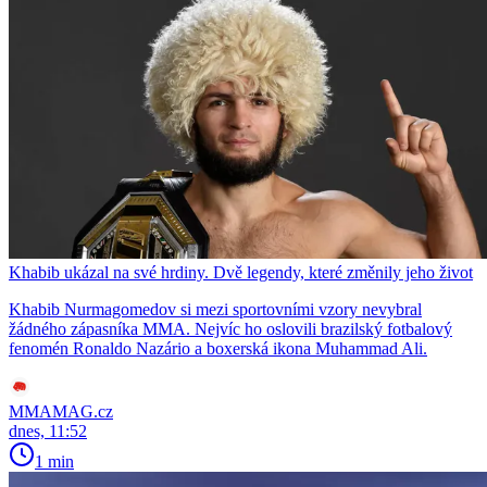
Khabib ukázal na své hrdiny. Dvě legendy, které změnily jeho život
Khabib Nurmagomedov si mezi sportovními vzory nevybral
žádného zápasníka MMA. Nejvíc ho oslovili brazilský fotbalový
fenomén Ronaldo Nazário a boxerská ikona Muhammad Ali.
MMAMAG.cz
dnes, 11:52
1 min