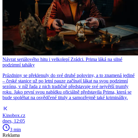
Návrat seriálového hitu i velkolepí Zrádci. Prima láká na silné
podzimní taháky
Prázdniny se překlenuly do své druhé poloviny, a to znamená jediné
– české stanice už po letní pauze začínají lákat na svou podzimní
sezónu, v níž řada z nich tradičně představuje své největší trumfy
roku. Jako první svou nabídku oficiálně představila Prima, která se
bude spoléhat na osvědčené tituly a samozřejmě také kriminálky.
Kinobox.cz
dnes, 12:05
3 min
Reklama