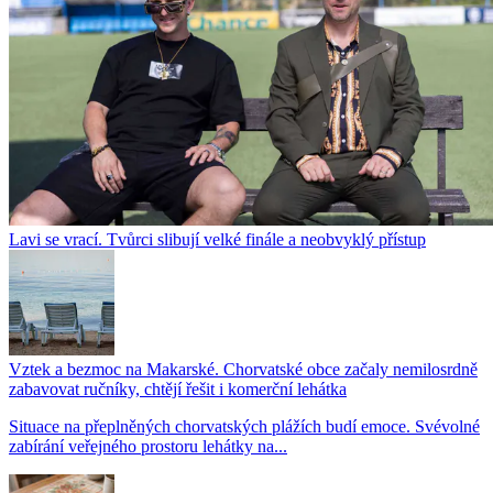
Lavi se vrací. Tvůrci slibují velké finále a neobvyklý přístup
Vztek a bezmoc na Makarské. Chorvatské obce začaly nemilosrdně
zabavovat ručníky, chtějí řešit i komerční lehátka
Situace na přeplněných chorvatských plážích budí emoce. Svévolné
zabírání veřejného prostoru lehátky na...