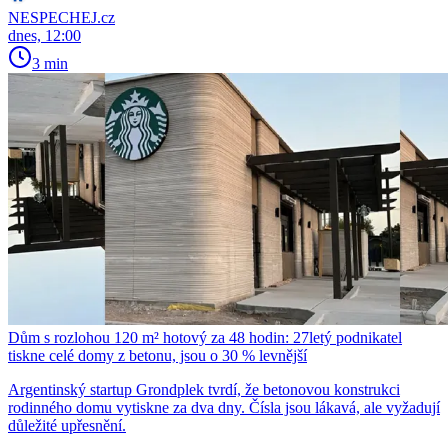
NESPECHEJ.cz
dnes, 12:00
3 min
Dům s rozlohou 120 m² hotový za 48 hodin: 27letý podnikatel
tiskne celé domy z betonu, jsou o 30 % levnější
Argentinský startup Grondplek tvrdí, že betonovou konstrukci
rodinného domu vytiskne za dva dny. Čísla jsou lákavá, ale vyžadují
důležité upřesnění.