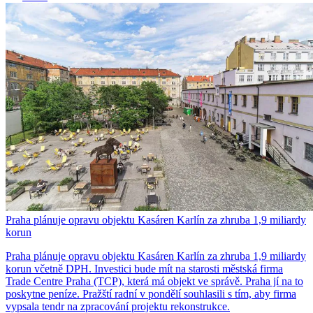
Praha plánuje opravu objektu Kasáren Karlín za zhruba 1,9 miliardy
korun
Praha plánuje opravu objektu Kasáren Karlín za zhruba 1,9 miliardy
korun včetně DPH. Investici bude mít na starosti městská firma
Trade Centre Praha (TCP), která má objekt ve správě. Praha jí na to
poskytne peníze. Pražští radní v pondělí souhlasili s tím, aby firma
vypsala tendr na zpracování projektu rekonstrukce.