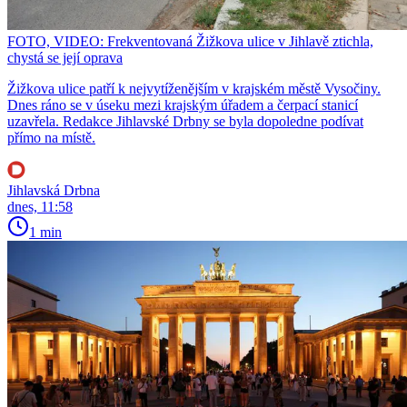
FOTO, VIDEO: Frekventovaná Žižkova ulice v Jihlavě ztichla,
chystá se její oprava
Žižkova ulice patří k nejvytíženějším v krajském městě Vysočiny.
Dnes ráno se v úseku mezi krajským úřadem a čerpací stanicí
uzavřela. Redakce Jihlavské Drbny se byla dopoledne podívat
přímo na místě.
Jihlavská Drbna
dnes, 11:58
1 min