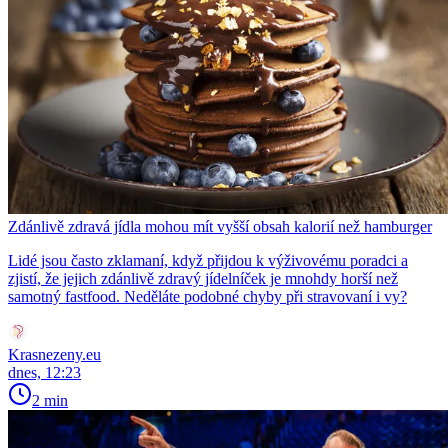
Zdánlivě zdravá jídla mohou mít vyšší obsah kalorií než hamburger
Lidé jsou často zklamaní, když přijdou k výživovému poradci a
zjistí, že jejich zdánlivě zdravý jídelníček je mnohdy horší než
samotný fastfood. Neděláte podobné chyby při stravovaní i vy?
Krasnezeny.eu
dnes, 12:23
2 min