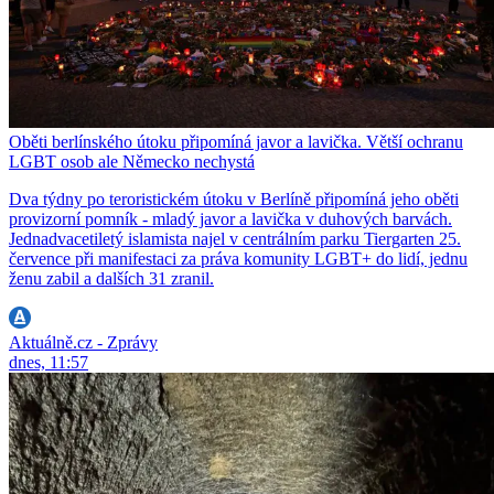
Oběti berlínského útoku připomíná javor a lavička. Větší ochranu
LGBT osob ale Německo nechystá
Dva týdny po teroristickém útoku v Berlíně připomíná jeho oběti
provizorní pomník - mladý javor a lavička v duhových barvách.
Jednadvacetiletý islamista najel v centrálním parku Tiergarten 25.
července při manifestaci za práva komunity LGBT+ do lidí, jednu
ženu zabil a dalších 31 zranil.
Aktuálně.cz - Zprávy
dnes, 11:57