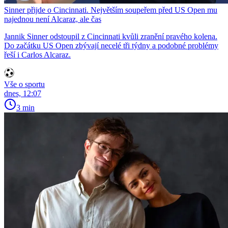
Sinner přijde o Cincinnati. Největším soupeřem před US Open mu
najednou není Alcaraz, ale čas
Jannik Sinner odstoupil z Cincinnati kvůli zranění pravého kolena.
Do začátku US Open zbývají necelé tři týdny a podobné problémy
řeší i Carlos Alcaraz.
Vše o sportu
dnes, 12:07
3 min