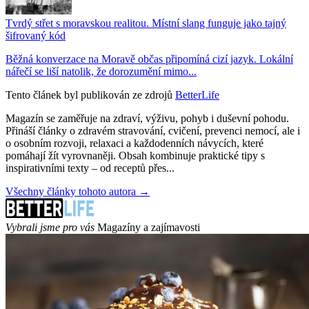
Tvrdý střet s moravskou realitou. Místní slang funguje jako tajný
šifrovaný kód
Běžná konverzace na Moravě občas připomíná cizí jazyk. Lokální
nářečí se liší natolik, že dorozumění mimo...
Tento článek byl publikován ze zdrojů
BetterLife
Magazín se zaměřuje na zdraví, výživu, pohyb i duševní pohodu.
Přináší články o zdravém stravování, cvičení, prevenci nemocí, ale i
o osobním rozvoji, relaxaci a každodenních návycích, které
pomáhají žít vyrovnaněji. Obsah kombinuje praktické tipy s
inspirativními texty – od receptů přes...
Všechny články tohoto autora →
Vybrali jsme pro vás
Magazíny a zajímavosti