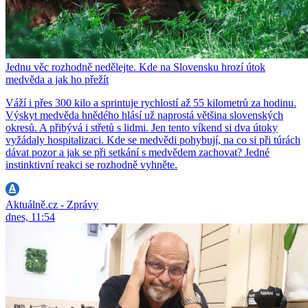
Jednu věc rozhodně nedělejte. Kde na Slovensku hrozí útok
medvěda a jak ho přežít
Váží i přes 300 kilo a sprintuje rychlostí až 55 kilometrů za hodinu.
Výskyt medvěda hnědého hlásí už naprostá většina slovenských
okresů. A přibývá i střetů s lidmi. Jen tento víkend si dva útoky
vyžádaly hospitalizaci. Kde se medvědi pohybují, na co si při túrách
dávat pozor a jak se při setkání s medvědem zachovat? Jedné
instinktivní reakci se rozhodně vyhněte.
Aktuálně.cz - Zprávy
dnes, 11:54