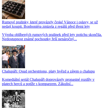
Rumové pralinky, které provázely české Vánoce i oslavy, se už
nedají koupit. Bonboniéra zmizela z regálů před třemi lety
Výroba oblíbených rumových pralinek před lety potichu skončila.
Nedostupnost známé pochoutky řeší nenáročný...
Chalupáři: Osud orchestrionu, platy hvězd a zájem o chalupu
Komediální seriál Chalupáři doprovázely propastné rozdíly v
platech herců a potíže s komparzem. Zákulisí...