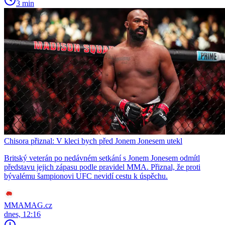
3 min
Chisora přiznal: V kleci bych před Jonem Jonesem utekl
Britský veterán po nedávném setkání s Jonem Jonesem odmítl
představu jejich zápasu podle pravidel MMA. Přiznal, že proti
bývalému šampionovi UFC nevidí cestu k úspěchu.
MMAMAG.cz
dnes, 12:16