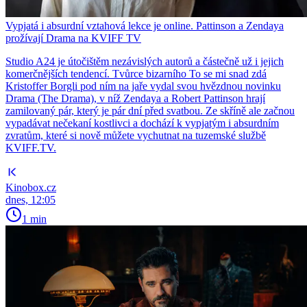
Vypjatá i absurdní vztahová lekce je online. Pattinson a Zendaya
prožívají Drama na KVIFF TV
Studio A24 je útočištěm nezávislých autorů a částečně už i jejich
komerčnějších tendencí. Tvůrce bizarního To se mi snad zdá
Kristoffer Borgli pod ním na jaře vydal svou hvězdnou novinku
Drama (The Drama), v níž Zendaya a Robert Pattinson hrají
zamilovaný pár, který je pár dní před svatbou. Ze skříně ale začnou
vypadávat nečekaní kostlivci a dochází k vypjatým i absurdním
zvratům, které si nově můžete vychutnat na tuzemské službě
KVIFF.TV.
Kinobox.cz
dnes, 12:05
1 min