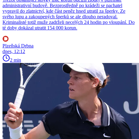
administrativní budově. Bezprostředně po krádeži se pachatel
vypravil do zlatnictví, kde část peněz hned utratil za šperky. Ze
svého lupu a zakoupených šperků se ale dlouho neradoval.
Kriminalisté totiž muže zadrželi necelých 24 hodin po vloupání. Do
té doby dokázal utratit 154 000 korun.
Plzeňská Drbna
dnes, 12:12
2 min