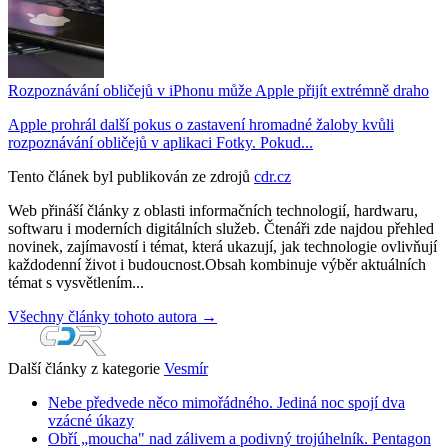
Rozpoznávání obličejů v iPhonu může Apple přijít extrémně draho
Apple prohrál další pokus o zastavení hromadné žaloby kvůli
rozpoznávání obličejů v aplikaci Fotky. Pokud...
Tento článek byl publikován ze zdrojů
cdr.cz
Web přináší články z oblasti informačních technologií, hardwaru,
softwaru i moderních digitálních služeb. Čtenáři zde najdou přehled
novinek, zajímavostí i témat, která ukazují, jak technologie ovlivňují
každodenní život i budoucnost.Obsah kombinuje výběr aktuálních
témat s vysvětlením...
Všechny články tohoto autora →
Další články z kategorie
Vesmír
Nebe předvede něco mimořádného. Jediná noc spojí dva
vzácné úkazy
Obří „moucha" nad zálivem a podivný trojúhelník. Pentagon