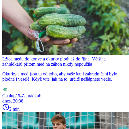
Lžíce medu do konve a okurky plodí až do října. Většina
zahrádkářů přitom med na záhon nikdy nepoužila
Okurky a med jsou tu od toho, aby vaše letní zahradničení bylo
plodné i veselé. Když víte, jak na to, určitě nešlápnete vedle.
Chalupáři-Zahrádkáři
dnes, 20:38
2 min