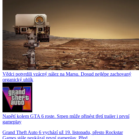
Vědci potvrdili vzácný nález na Marsu. Dosud nejlépe zachovaný
organický uhlík
Napětí kolem GTA 6 roste. Srpen může přinést třetí trailer i první
gameplay
Grand Theft Auto 6 vychází už 19. listopadu, přesto Rockstar
Games stále neukázal první gameplay. Před...