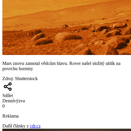
Mars znovu zamotal vědcům hlavu. Rover našel složitý uhlík na
povrchu horniny
Zdroj
:
Shutterstock
Sdílet
Denní
výzva
0
Reklama
Další články z
cdr.cz