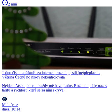
2 min
Jedno číslo na faktuře za internet prozradí, jestli (ne)přeplácíte.
Většina Čechů ho nikdy nekontrolovala
Nejde o částku, kterou každý měsíc zaplatíte. Rozhodující je název
tarifu a rychlost, která se za ním skrývá.
Mobify.cz
dnes, 18:14