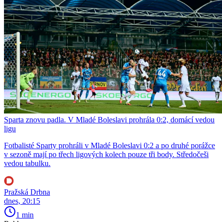
Sparta znovu padla. V Mladé Boleslavi prohrála 0:2, domácí vedou
ligu
Fotbalisté Sparty prohráli v Mladé Boleslavi 0:2 a po druhé porážce
v sezoně mají po třech ligových kolech pouze tři body. Středočeši
vedou tabulku.
Pražská Drbna
dnes, 20:15
1 min