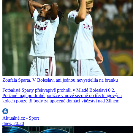
Zoufalá Sparta. V Boleslavi ani jednou nevystřelila na branku
Fotbalisté Sparty překvapivě prohráli v Mladé Boleslavi 0:2.
Pražané mají po druhé porážce v nové sezoně po třech ligových
kolech pouze tři body za upocené domácí vítězství nad Zlínem.
Aktuálně.cz - Sport
dnes, 20:20