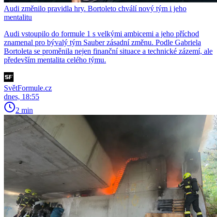
Audi změnilo pravidla hry. Bortoleto chválí nový tým i jeho
mentalitu
Audi vstoupilo do formule 1 s velkými ambicemi a jeho příchod
znamenal pro bývalý tým Sauber zásadní změnu. Podle Gabriela
Bortoleta se proměnila nejen finanční situace a technické zázemí, ale
především mentalita celého týmu.
SvětFormule.cz
dnes, 18:55
2 min