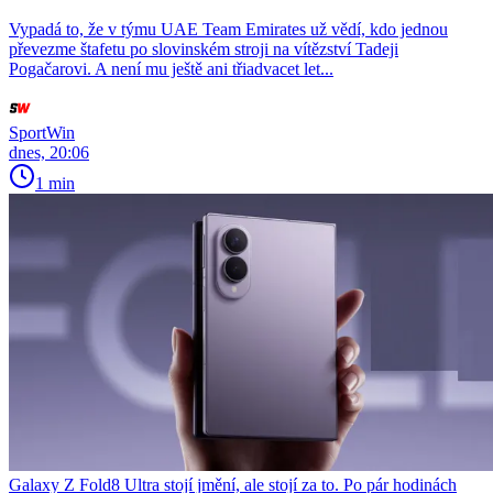
Vypadá to, že v týmu UAE Team Emirates už vědí, kdo jednou
převezme štafetu po slovinském stroji na vítězství Tadeji
Pogačarovi. A není mu ještě ani třiadvacet let...
SportWin
dnes, 20:06
1 min
Galaxy Z Fold8 Ultra stojí jmění, ale stojí za to. Po pár hodinách