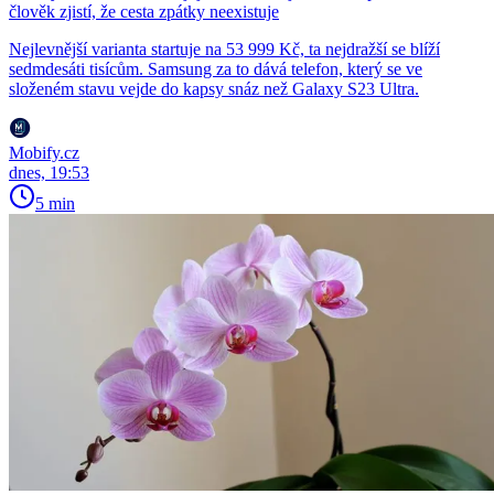
člověk zjistí, že cesta zpátky neexistuje
Nejlevnější varianta startuje na 53 999 Kč, ta nejdražší se blíží
sedmdesáti tisícům. Samsung za to dává telefon, který se ve
složeném stavu vejde do kapsy snáz než Galaxy S23 Ultra.
Mobify.cz
dnes, 19:53
5 min