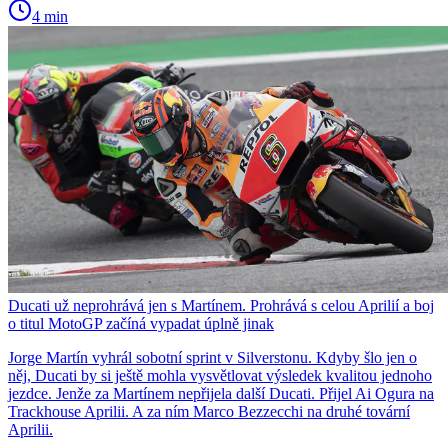
4 min
Ducati už neprohrává jen s Martínem. Prohrává s celou Aprilií a boj
o titul MotoGP začíná vypadat úplně jinak
Jorge Martín vyhrál sobotní sprint v Silverstonu. Kdyby šlo jen o
něj, Ducati by si ještě mohla vysvětlovat výsledek kvalitou jednoho
jezdce. Jenže za Martínem nepřijela další Ducati. Přijel Ai Ogura na
Trackhouse Aprilii. A za ním Marco Bezzecchi na druhé tovární
Aprilii.