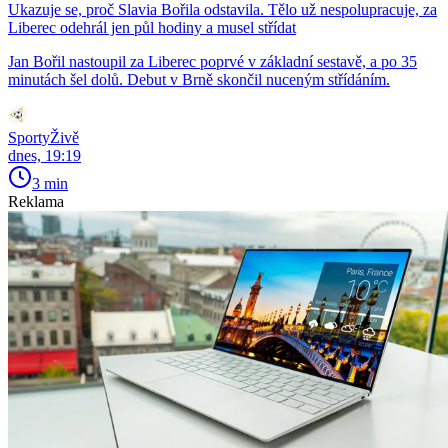
Ukazuje se, proč Slavia Bořila odstavila. Tělo už nespolupracuje, za
Liberec odehrál jen půl hodiny a musel střídat
Jan Bořil nastoupil za Liberec poprvé v základní sestavě, a po 35
minutách šel dolů. Debut v Brně skončil nuceným střídáním.
SportyŽivě
dnes, 19:19
3 min
Reklama