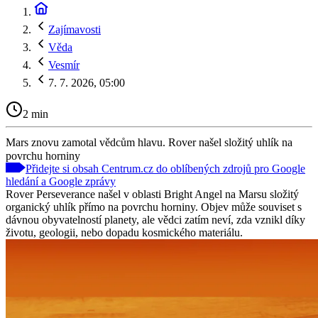
Zajímavosti
Věda
Vesmír
7. 7. 2026, 05:00
2 min
Mars znovu zamotal vědcům hlavu. Rover našel složitý uhlík na
povrchu horniny
Přidejte si obsah Centrum.cz do oblíbených zdrojů pro Google
hledání a Google zprávy
Rover Perseverance našel v oblasti Bright Angel na Marsu složitý
organický uhlík přímo na povrchu horniny. Objev může souviset s
dávnou obyvatelností planety, ale vědci zatím neví, zda vznikl díky
životu, geologii, nebo dopadu kosmického materiálu.