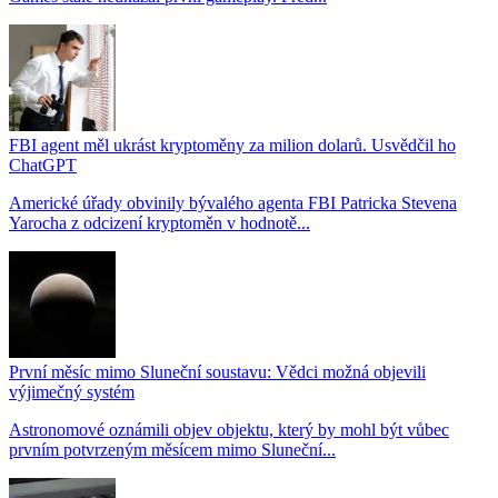
FBI agent měl ukrást kryptoměny za milion dolarů. Usvědčil ho
ChatGPT
Americké úřady obvinily bývalého agenta FBI Patricka Stevena
Yarocha z odcizení kryptoměn v hodnotě...
První měsíc mimo Sluneční soustavu: Vědci možná objevili
výjimečný systém
Astronomové oznámili objev objektu, který by mohl být vůbec
prvním potvrzeným měsícem mimo Sluneční...