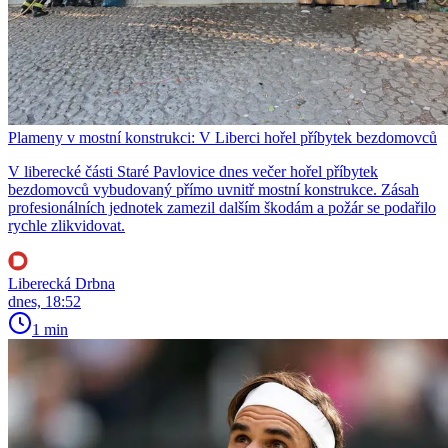
Plameny v mostní konstrukci: V Liberci hořel příbytek bezdomovců
V liberecké části Staré Pavlovice dnes večer hořel příbytek
bezdomovců vybudovaný přímo uvnitř mostní konstrukce. Zásah
profesionálních jednotek zamezil dalším škodám a požár se podařilo
rychle zlikvidovat.
Liberecká Drbna
dnes, 18:52
1 min