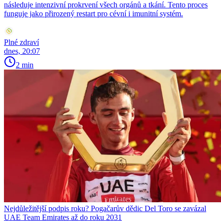
následuje intenzivní prokrvení všech orgánů a tkání. Tento proces
funguje jako přirozený restart pro cévní i imunitní systém.
Plné zdraví
dnes, 20:07
2 min
Nejdůležitější podpis roku? Pogačarův dědic Del Toro se zavázal
UAE Team Emirates až do roku 2031