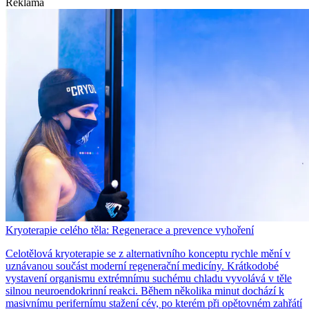
Reklama
Kryoterapie celého těla: Regenerace a prevence vyhoření
Celotělová kryoterapie se z alternativního konceptu rychle mění v
uznávanou součást moderní regenerační medicíny. Krátkodobé
vystavení organismu extrémnímu suchému chladu vyvolává v těle
silnou neuroendokrinní reakci. Během několika minut dochází k
masivnímu perifernímu stažení cév, po kterém při opětovném zahřátí