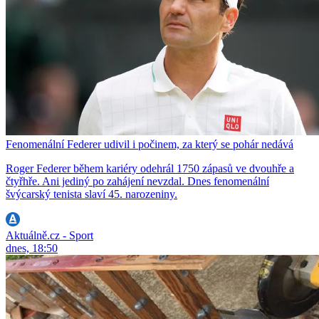
Fenomenální Federer udivil i počinem, za který se pohár nedává
Roger Federer během kariéry odehrál 1750 zápasů ve dvouhře a
čtyřhře. Ani jediný po zahájení nevzdal. Dnes fenomenální
švýcarský tenista slaví 45. narozeniny.
Aktuálně.cz - Sport
dnes, 18:50