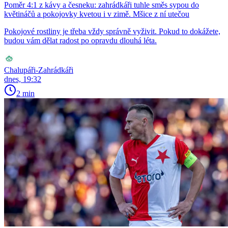
Poměr 4:1 z kávy a česneku: zahrádkáři tuhle směs sypou do
květináčů a pokojovky kvetou i v zimě. Mšice z ní utečou
Pokojové rostliny je třeba vždy správně vyživit. Pokud to dokážete,
budou vám dělat radost po opravdu dlouhá léta.
Chalupáři-Zahrádkáři
dnes, 19:32
2 min