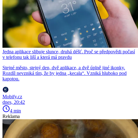
Jedna aplikace slibuje slunce, druhá déšť. Proč se předpovědi počasí
v telefonu tak liší a která má pravdu
Stejné město, stejný den, dvě aplikace, a dvě úplně jiné ikonky.
Rozdíl nevzniká tím, že by jedna „kecala“. Vzniká hluboko pod
kapotou.
Mobify.cz
dnes, 20:42
4 min
Reklama