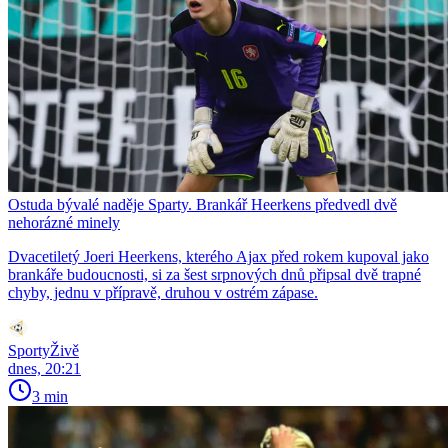
Ostuda bývalé naděje Sparty. Brankář Heerkens předvedl dvě
nehorázné minely
Dvacetiletý Joeri Heerkens, kterého Ajax před rokem kupoval jako
brankáře budoucnosti, si za šest srpnových dnů připsal dvě trapné
chyby, jednu v přípravě, druhou v ostrém zápase.
SportyŽivě
dnes, 20:21
3 min