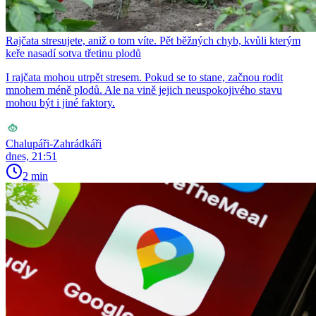
Rajčata stresujete, aniž o tom víte. Pět běžných chyb, kvůli kterým
keře nasadí sotva třetinu plodů
I rajčata mohou utrpět stresem. Pokud se to stane, začnou rodit
mnohem méně plodů. Ale na vině jejich neuspokojivého stavu
mohou být i jiné faktory.
Chalupáři-Zahrádkáři
dnes, 21:51
2 min