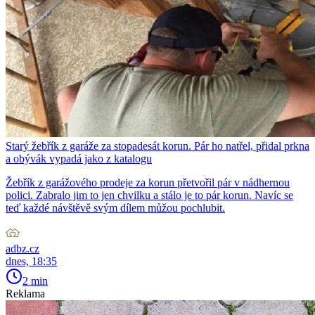
Starý žebřík z garáže za stopadesát korun. Pár ho natřel, přidal prkna
a obývák vypadá jako z katalogu
Žebřík z garážového prodeje za korun přetvořil pár v nádhernou
polici. Zabralo jim to jen chvilku a stálo je to pár korun. Navíc se
teď každé návštěvě svým dílem můžou pochlubit.
adbz.cz
dnes, 18:35
2 min
Reklama