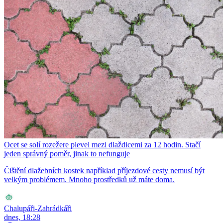
Ocet se solí rozežere plevel mezi dlaždicemi za 12 hodin. Stačí
jeden správný poměr, jinak to nefunguje
Čištění dlažebních kostek například příjezdové cesty nemusí být
velkým problémem. Mnoho prostředků už máte doma.
Chalupáři-Zahrádkáři
dnes, 18:28