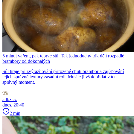
5 minut vaření, pak teprve sůl. Tak jednoduchý trik dělí rozpadlé
brambory od dokonalých
Sůl hraje při zvýrazňování přirozené chuti brambor a zajišťování
jejich správné textury zásadní roli. Musíte ji však přidat v ten
správný moment.
adbz.cz
dnes, 20:40
2 min