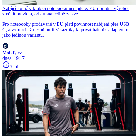
Nabíječku už v krabici notebooku nenajdete. EU donutila výrobce
změnit pravidla, od dubna jedině za své
Pro notebooky prodávané v EU platí povinnost nabíjení přes USB-
C, a výrobci už nesmí nutit zákazníky kupovat balení s adaptérem
jako jedinou variantu.
Mobify.cz
dnes, 19:17
5 min