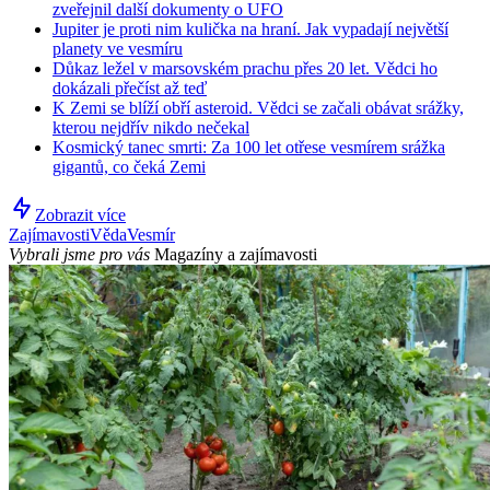
zveřejnil další dokumenty o UFO
Jupiter je proti nim kulička na hraní. Jak vypadají největší
planety ve vesmíru
Důkaz ležel v marsovském prachu přes 20 let. Vědci ho
dokázali přečíst až teď
K Zemi se blíží obří asteroid. Vědci se začali obávat srážky,
kterou nejdřív nikdo nečekal
Kosmický tanec smrti: Za 100 let otřese vesmírem srážka
gigantů, co čeká Zemi
Zobrazit více
Zajímavosti
Věda
Vesmír
Vybrali jsme pro vás
Magazíny a zajímavosti