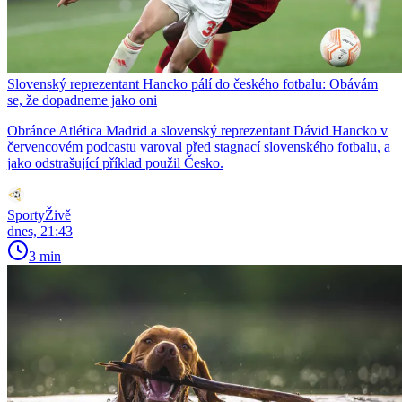
Slovenský reprezentant Hancko pálí do českého fotbalu: Obávám
se, že dopadneme jako oni
Obránce Atlética Madrid a slovenský reprezentant Dávid Hancko v
červencovém podcastu varoval před stagnací slovenského fotbalu, a
jako odstrašující příklad použil Česko.
SportyŽivě
dnes, 21:43
3 min