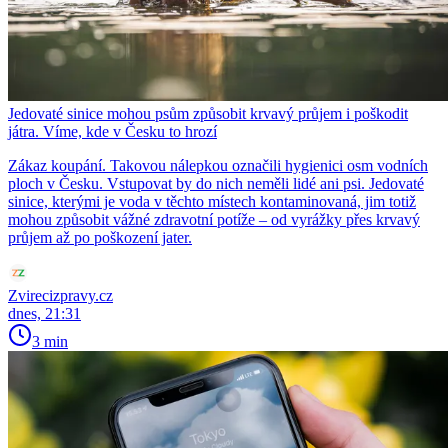
Jedovaté sinice mohou psům způsobit krvavý průjem i poškodit
játra. Víme, kde v Česku to hrozí
Zákaz koupání. Takovou nálepkou označili hygienici osm vodních
ploch v Česku. Vstupovat by do nich neměli lidé ani psi. Jedovaté
sinice, kterými je voda v těchto místech kontaminovaná, jim totiž
mohou způsobit vážné zdravotní potíže – od vyrážky přes krvavý
průjem až po poškození jater.
Zvirecizpravy.cz
dnes, 21:31
3 min