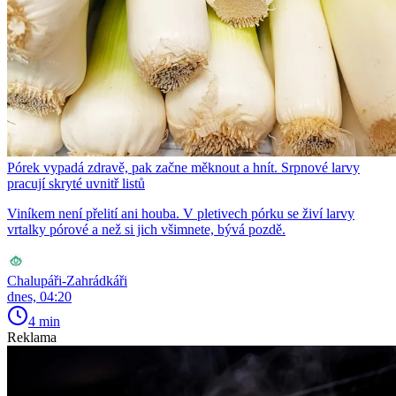
Pórek vypadá zdravě, pak začne měknout a hnít. Srpnové larvy
pracují skryté uvnitř listů
Viníkem není přelití ani houba. V pletivech pórku se živí larvy
vrtalky pórové a než si jich všimnete, bývá pozdě.
Chalupáři-Zahrádkáři
dnes, 04:20
4 min
Reklama