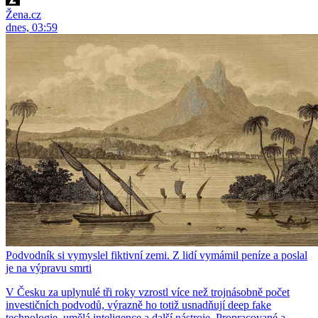
Žena.cz
dnes, 03:59
Podvodník si vymyslel fiktivní zemi. Z lidí vymámil peníze a poslal
je na výpravu smrti
V Česku za uplynulé tři roky vzrostl více než trojnásobně počet
investičních podvodů, výrazně ho totiž usnadňují deep fake
technologie, umělá inteligence a další nástroje. Propracované a