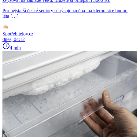
zvyšovat na základě věku. Můžete si přilepšit i 3000 Kč
Pro nejstarší české seniory se rýsuje změna, na kterou sice budou
léta […]
Spotřebitelov.cz
dnes, 04:12
4 min