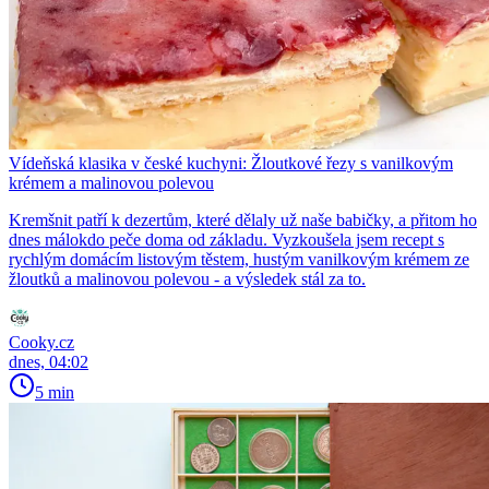
Vídeňská klasika v české kuchyni: Žloutkové řezy s vanilkovým
krémem a malinovou polevou
Kremšnit patří k dezertům, které dělaly už naše babičky, a přitom ho
dnes málokdo peče doma od základu. Vyzkoušela jsem recept s
rychlým domácím listovým těstem, hustým vanilkovým krémem ze
žloutků a malinovou polevou - a výsledek stál za to.
Cooky.cz
dnes, 04:02
5 min