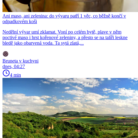
Ani maso, ani zelenina: do vývaru patří 1 věc, co běžně končí v
odpadkovém koši
Nedělní vývar umí zklamat. Voní po celém bytě, plave v něm
poctivé maso i hrst kořenové zeleniny, a přesto se na talíři leskne
bledě jako obarvená voda. Ta sytá zlatá,...
Bruneta v kuchyni
dnes, 04:27
4 min