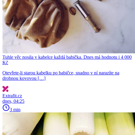
Tuhle věc nosila v kabelce každá babička. Dnes má hodnotu i 4 000
Kč
Otevřete-li starou kabelku po babičce, snadno v ní narazíte na
drobnou kovovou […]
Extrafit.cz
dnes, 04:25
3 min