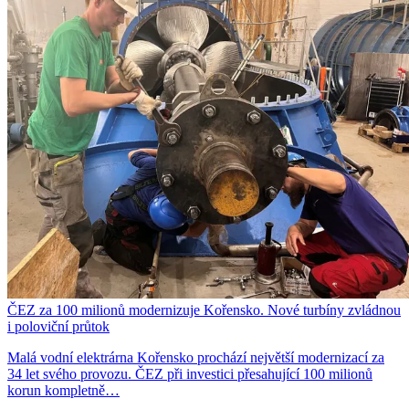
ČEZ za 100 milionů modernizuje Kořensko. Nové turbíny zvládnou
i poloviční průtok
Malá vodní elektrárna Kořensko prochází největší modernizací za
34 let svého provozu. ČEZ při investici přesahující 100 milionů
korun kompletně…