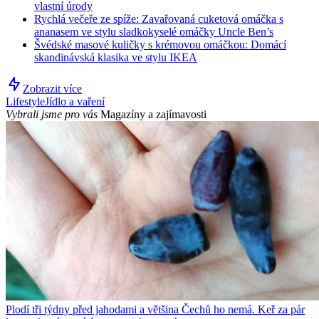
vlastní úrody
Rychlá večeře ze spíže: Zavařovaná cuketová omáčka s
ananasem ve stylu sladkokyselé omáčky Uncle Ben’s
Švédské masové kuličky s krémovou omáčkou: Domácí
skandinávská klasika ve stylu IKEA
Zobrazit více
Lifestyle
Jídlo a vaření
Vybrali jsme pro vás
Magazíny a zajímavosti
Plodí tři týdny před jahodami a většina Čechů ho nemá. Keř za pár