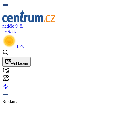
neděle 9. 8.
ne 9. 8.
15°C
Přihlášení
Reklama