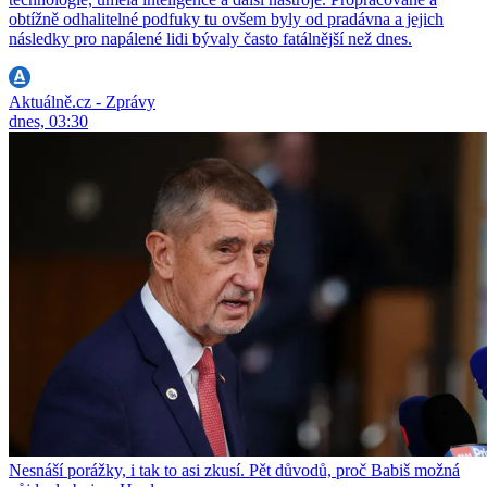
obtížně odhalitelné podfuky tu ovšem byly od pradávna a jejich
následky pro napálené lidi bývaly často fatálnější než dnes.
Aktuálně.cz - Zprávy
dnes, 03:30
Nesnáší porážky, i tak to asi zkusí. Pět důvodů, proč Babiš možná