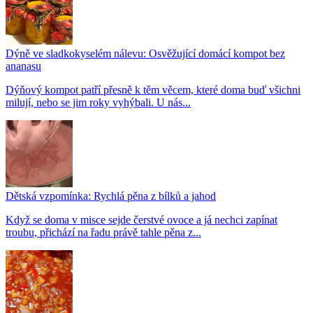
Dýně ve sladkokyselém nálevu: Osvěžující domácí kompot bez
ananasu
Dýňový kompot patří přesně k těm věcem, které doma buď všichni
milují, nebo se jim roky vyhýbali. U nás...
Dětská vzpomínka: Rychlá pěna z bílků a jahod
Když se doma v misce sejde čerstvé ovoce a já nechci zapínat
troubu, přichází na řadu právě tahle pěna z...