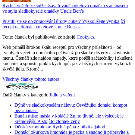
Rychlá večeře ze spíže: Zavařovaná cuketová omáčka s ananasem
ve stylu sladkokyselé omáčky Uncle Ben’s
Pustili jste se do zpracování úrody cuket? Vyzkoušejte vynikající
recept na domácí cuketové Uncle Bens s...
Tento článek byl publikován ze zdrojů
Cooky.cz
Web přináší širokou škálu receptů pro všechny příležitosti – od
rychlých večeří a domácího pečiva až po sladké dezerty a slavnostní
menu. Čtenáři zde najdou nápady, které potěší začátečníky i zkušené
kuchaře, a spoustu praktických tipů, jak z běžných surovin vykouzlit
skvělá jídla. Kromě...
Všechny články tohoto autora →
Další články z kategorie
Jídlo a vaření
Dýně ve sladkokyselém nálevu: Osvěžující domácí kompot
bez ananasu
Banán místo másla v koláči? Zní to divně, ale výsledek je
krémovější. A stojí to zlomek ceny
Dětská vzpomínka: Rychlá pěna z bílků a jahod
Domácí okurková limonáda je pecka a snadno ji připravíte z