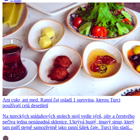
Ani cukr, ani med. Ranní čaj osladí 1 surovina, kterou Turci
používají celá desetiletí
Na tureckých snídaňových stolech stojí vedle sýrů, oliv a čerstvého
pečiva jedna nenápadná sklenice. Ukrývá hustý, tmavý sirup, který
tam patří stejně samozřejmě jako ranní šálek čaje. Turci jím sladí...