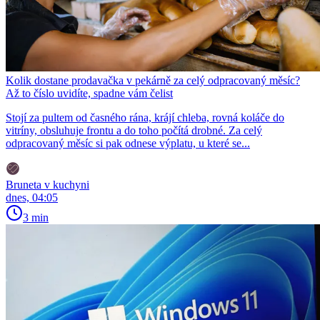
Kolik dostane prodavačka v pekárně za celý odpracovaný měsíc?
Až to číslo uvidíte, spadne vám čelist
Stojí za pultem od časného rána, krájí chleba, rovná koláče do
vitríny, obsluhuje frontu a do toho počítá drobné. Za celý
odpracovaný měsíc si pak odnese výplatu, u které se...
Bruneta v kuchyni
dnes, 04:05
3 min