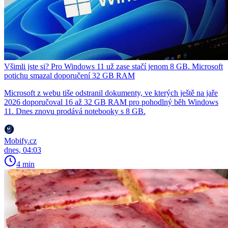
Všimli jste si? Pro Windows 11 už zase stačí jenom 8 GB. Microsoft
potichu smazal doporučení 32 GB RAM
Microsoft z webu tiše odstranil dokumenty, ve kterých ještě na jaře
2026 doporučoval 16 až 32 GB RAM pro pohodlný běh Windows
11. Dnes znovu prodává notebooky s 8 GB.
Mobify.cz
dnes, 04:03
4 min