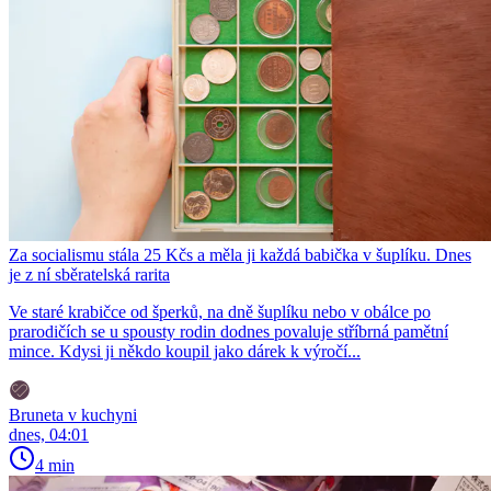
Za socialismu stála 25 Kčs a měla ji každá babička v šuplíku. Dnes
je z ní sběratelská rarita
Ve staré krabičce od šperků, na dně šuplíku nebo v obálce po
prarodičích se u spousty rodin dodnes povaluje stříbrná pamětní
mince. Kdysi ji někdo koupil jako dárek k výročí...
Bruneta v kuchyni
dnes, 04:01
4 min