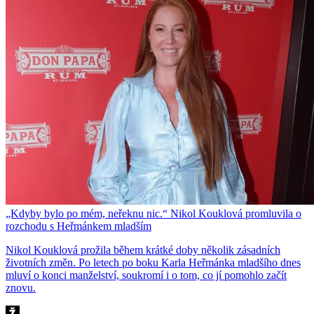
„Kdyby bylo po mém, neřeknu nic.“ Nikol Kouklová promluvila o
rozchodu s Heřmánkem mladším
Nikol Kouklová prožila během krátké doby několik zásadních
životních změn. Po letech po boku Karla Heřmánka mladšího dnes
mluví o konci manželství, soukromí i o tom, co jí pomohlo začít
znovu.