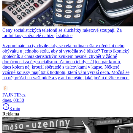
Ceny socialistických telefonů se sluchátky raketově stoupají. Za
raritní kusy sběratelé nabízejí statisíce
Vzpomínáte na ty chvíle, kdy se celá rodina sešla v předsíni nebo
obýváku u jednoho stolu, aby si vytočila své blízké? Tento ikonický
společník s charakteristickým zvukem nesměl chybět v žádné
domácnosti za éry socialismu. Zatímco tehdy stál jen pár korun,
dnes kolem něj krouží sběratelé s tisícovkami v kapse. Některé
vzácné kousky mají totiž hodnotu, která vám vyrazí dech. Možná se
na něj práší i na vaší půdě a vy ani netušíte, jaké jmění držíte v ruce.
FAJNTIP.cz
dnes, 03:30
3 min
Reklama