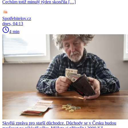
Čechům totiž minulý týden skončila […]
Spotřebitelov.cz
dnes, 04:13
4 min
Skvělá zpráva pro starší důchodce. Důchody se v Česku budou