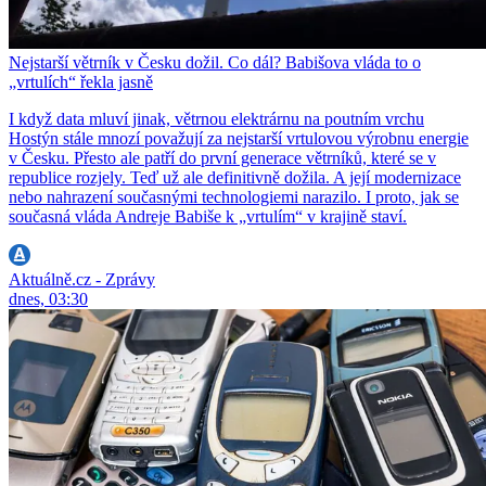
Nejstarší větrník v Česku dožil. Co dál? Babišova vláda to o
„vrtulích“ řekla jasně
I když data mluví jinak, větrnou elektrárnu na poutním vrchu
Hostýn stále mnozí považují za nejstarší vrtulovou výrobnu energie
v Česku. Přesto ale patří do první generace větrníků, které se v
republice rozjely. Teď už ale definitivně dožila. A její modernizace
nebo nahrazení současnými technologiemi narazilo. I proto, jak se
současná vláda Andreje Babiše k „vrtulím“ v krajině staví.
Aktuálně.cz - Zprávy
dnes, 03:30