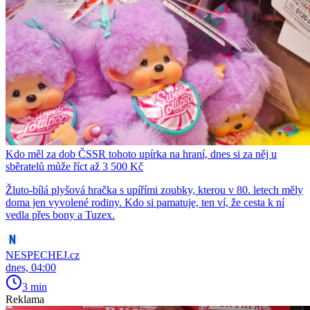
Kdo měl za dob ČSSR tohoto upírka na hraní, dnes si za něj u
sběratelů může říct až 3 500 Kč
Žluto-bílá plyšová hračka s upířími zoubky, kterou v 80. letech měly
doma jen vyvolené rodiny. Kdo si pamatuje, ten ví, že cesta k ní
vedla přes bony a Tuzex.
NESPECHEJ.cz
dnes, 04:00
3 min
Reklama