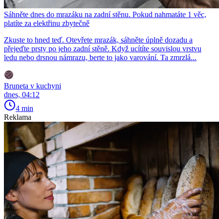
Sáhněte dnes do mrazáku na zadní stěnu. Pokud nahmatáte 1 věc,
platíte za elektřinu zbytečně
Zkuste to hned teď. Otevřete mrazák, sáhněte úplně dozadu a
přejeďte prsty po jeho zadní stěně. Když ucítíte souvislou vrstvu
ledu nebo drsnou námrazu, berte to jako varování. Ta zmrzlá...
Bruneta v kuchyni
dnes, 04:12
4 min
Reklama