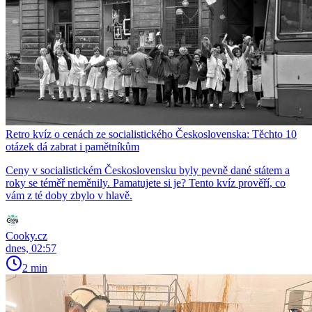
Retro kvíz o cenách ze socialistického Československa: Těchto 10
otázek dá zabrat i pamětníkům
Ceny v socialistickém Československu byly pevně dané státem a
roky se téměř neměnily. Pamatujete si je? Tento kvíz prověří, co
vám z té doby zbylo v hlavě.
Cooky.cz
dnes, 02:57
2 min