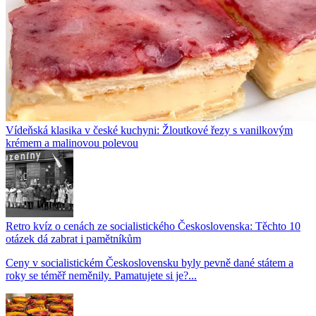
Vídeňská klasika v české kuchyni: Žloutkové řezy s vanilkovým
krémem a malinovou polevou
Retro kvíz o cenách ze socialistického Československa: Těchto 10
otázek dá zabrat i pamětníkům
Ceny v socialistickém Československu byly pevně dané státem a
roky se téměř neměnily. Pamatujete si je?...