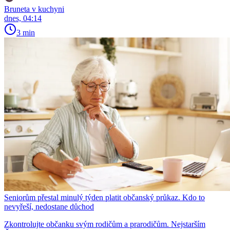
Bruneta v kuchyni
dnes, 04:14
3 min
Seniorům přestal minulý týden platit občanský průkaz. Kdo to
nevyřeší, nedostane důchod
Zkontrolujte občanku svým rodičům a prarodičům. Nejstarším