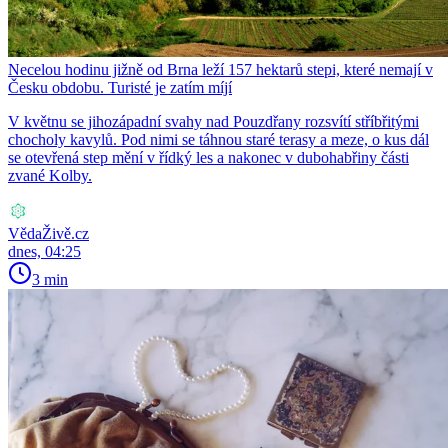
Necelou hodinu jižně od Brna leží 157 hektarů stepi, které nemají v
Česku obdobu. Turisté je zatím míjí
V květnu se jihozápadní svahy nad Pouzdřany rozsvítí stříbřitými
chocholy kavylů. Pod nimi se táhnou staré terasy a meze, o kus dál
se otevřená step mění v řídký les a nakonec v dubohabřiny části
zvané Kolby.
VědaŽivě.cz
dnes, 04:25
3 min