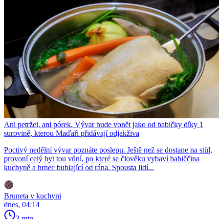
Ani petržel, ani pórek. Vývar bude vonět jako od babičky díky 1
surovině, kterou Maďaři přidávají odjakživa
Poctivý nedělní vývar poznáte poslepu. Ještě než se dostane na stůl,
provoní celý byt tou vůní, po které se člověku vybaví babiččina
kuchyně a hrnec bublající od rána. Spousta lidí...
Bruneta v kuchyni
dnes, 04:14
3 min