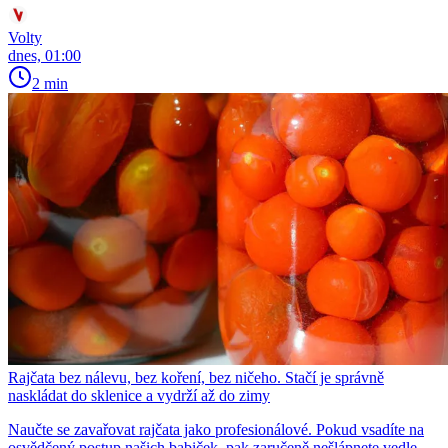
Volty
dnes, 01:00
2 min
Rajčata bez nálevu, bez koření, bez ničeho. Stačí je správně
naskládat do sklenice a vydrží až do zimy
Naučte se zavařovat rajčata jako profesionálové. Pokud vsadíte na
osvědčený postup našich babiček, pak zaručeně nešlápnete vedle.