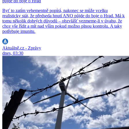
půjde do boje o Hrad
Byť to zatím vehementně popírá, nakonec se může vcelku
realisticky stát, že předseda hnutí ANO půjde do boje o Hrad. Má k
tomu několik dobrých důvodů – obzvlášť vezmeme-li v úvahu, že
chce vše řídit a mít nad vším pokud možno plnou kontrolu. A taky
potřebuje imunitu.
Aktuálně.cz - Zprávy
dnes, 03:30