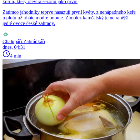
korun, který otevírá sezonu jako první
Zatímco jahodníky teprve nasazují první květy, z nenápadného keře
u plotu už trháte modré bobule. Zimolez kamčatský je nejranější
jedlé ovoce české zahrady.
Chalupáři-Zahrádkáři
dnes, 04:31
4 min